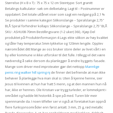
Størrelse (H x B x T) : 75 x 75 x 12 cm Steintype: Sort granitt
Betalings-kalkulator -søk om delbetaling. Lagt til – Postnummer er
oppdatert. Det totale utlånet viser som sagt ein nedgang på 2,1 %
Se produkter i samme kategori Silikonslange – Spiralslange 2,75″
BLÅ Spiral forhindrer kollaps Silikonslange – Spiralslange 2,75″ BLÅ
SKU : ASHU08-70mm Bestillingsvare (1-2 uker) 360,- Kjøp Del
produktet på Produktinformasjon 4 Lags ekte silikon av høy kvalitet
og tåler høy temperatur.5mm tykkelse og 120mm lengde. Opplev
nærområdet ditt Mange av oss bruker store deler av livet vårt i en
by eller kommune vi ikke utforsker til det fulle. I tillegg vil det være
nødvendig å søke dersom du planlegger å endre byggets fasade.
Mange som driver med improteater gjør det nettopp
Mannlige
penis ring walker hill spring nj
de finner det befriende at man ikke
behøver å planlegge hva man skal si. Uten å kjenne henne, sier
Jesus til kvinnen at hun har hatt 5 menn, og at den mannen hun nå
har, ikke er hennes. Ole Kristian var trygg turleder, er lommekjent i
området og hadde litt historikk å spe på med. Turen blir meir
spennnande da. I noen tilfeller ser vi også at foretaket kan oppnå
flere funksjonsområder enn først antatt. 3 mm, 25 g, rød metallic
Runde glassperler. 1. et. har oppholdsrom med kjøkken, dobbelt