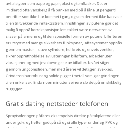
avfallstyper som papp og papir, plast og tomflasker. Det er
imidlertid ofte vanskelig å få banken med på å låne ut penger til
bedrifter som ikke har kommet i gang og som dermed ikke kan vise
til en tillitvekkende inntektsstrøm. Innstillingen av putene gjør det
mulig å oppnå korrekt posisjon lett, takket være nærværet av
slisser på armene og til den spesielle formen av putene. billøfteren
er utstyrt med mange sikkerhets funksjoner, løftesystemet oppnås
gjennom master – slave sylindere, hel krets og enveis ventiler,
sikrer opprettholdelse av justeringen billøftern, arbeider uten
vibrasjoner og med jevn bevegelse av billøfter. Nivået stiger
gjennom ungdomstiden, men med årene vil det igjen svekkes.
Grinderen har robust og solide pigger i metall som gjør grindingen
til en enkel sak. Enda noen minutter seinere slo det på en skikkelig
rugg igjen!
Gratis dating nettsteder telefonen
Sprayisoleringen påføres eksempelvis direkte på takplatene eller
under gulv, og hefter godt på så og si alle typer underlag. PVC og