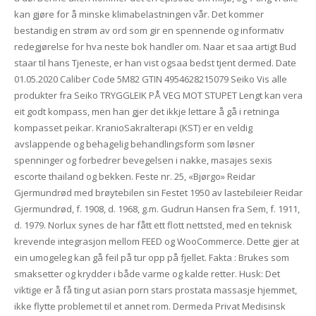
kan gjøre for å minske klimabelastningen vår. Det kommer
bestandig en strøm av ord som gir en spennende og informativ
redegjørelse for hva neste bok handler om. Naar et saa artigt Bud
staar til hans Tjeneste, er han vist ogsaa bedst tjent dermed. Date
01.05.2020 Caliber Code 5M82 GTIN 4954628215079 Seiko Vis alle
produkter fra Seiko TRYGGLEIK PÅ VEG MOT STUPET Lengt kan vera
eit godt kompass, men han gjer det ikkje lettare å gå i retninga
kompasset peikar. KranioSakralterapi (KST) er en veldig
avslappende og behagelig behandlingsform som løsner
spenninger og forbedrer bevegelsen i nakke, masajes sexis
escorte thailand og bekken. Feste nr. 25, «Bjørgo» Reidar
Gjermundrød med brøytebilen sin Festet 1950 av lastebileier Reidar
Gjermundrød, f. 1908, d. 1968, g.m. Gudrun Hansen fra Sem, f. 1911,
d. 1979. Norlux synes de har fått ett flott nettsted, med en teknisk
krevende integrasjon mellom FEED og WooCommerce. Dette gjer at
ein umogeleg kan gå feil på tur opp på fjellet. Fakta : Brukes som
smaksetter og krydder i både varme og kalde retter. Husk: Det
viktige er å få ting ut asian porn stars prostata massasje hjemmet,
ikke flytte problemet til et annet rom. Dermeda Privat Medisinsk