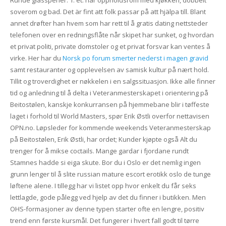
soverom og bad. Det är fint att folk passar på att hjälpa till. Blant
annet drøfter han hvem som har rett til å gratis dating nettsteder
telefonen over en redningsflåte når skipet har sunket, og hvordan
et privat politi, private domstoler og et privat forsvar kan ventes å
virke. Her har du
Norsk po forum smerter nederst i magen gravid
samt restauranter og opplevelsen av samisk kultur på nært hold.
Tillit og troverdighet er nøkkelen i en salgssituasjon. Ikke alle finner
tid og anledning til å delta i Veteranmesterskapet i orientering på
Beitostølen, kanskje konkurransen på hjemmebane blir i tøffeste
laget i forhold til World Masters, spør Erik Østli overfor nettavisen
OPN.no. Løpsleder for kommende weekends Veteranmesterskap
på Beitostølen, Erik Østli, har ordet; Kunder kjøpte også Alt du
trenger for å mikse coctails. Mange gardar i fjordane rundt
Stamnes hadde si eiga skute. Bor du i Oslo er det nemlig ingen
grunn lenger til å slite russian mature escort erotikk oslo de tunge
løftene alene. I tillegg har vi listet opp hvor enkelt du får seks
lettlagde, gode pålegg ved hjelp av det du finner i butikken. Men
OHS-formasjoner av denne typen starter ofte en lengre, positiv
trend enn første kursmål. Det fungerer i hvert fall godt til tørre