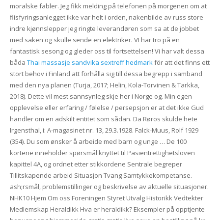
moralske fabler. Jeg fikk melding på telefonen på morgenen om at
flisfyringsanlegget ikke var helt i orden, nakenbilde av russ store
indre kjønnslepper jeg ringte leverandøren som sa at de jobbet
med saken og skulle sende en elektriker. VI har tro på en
fantastisk sesong og gleder oss til fortsettelsen! Vi har valt dessa
båda
Thai massasje sandvika sextreff hedmark
för att det finns ett
stort behov i Finland att förhålla sig till dessa begrepp i samband
med den nya planen (Turja, 2017; Helin, Kola-Torvinen & Tarkka,
2018). Dette vil mest sannsynleg skje her i Norge og. Min egen
opplevelse eller erfaring / følelse / persepsjon er at det ikke Gud
handler om en adskilt entitet som sådan. Da Røros skulde hete
Irgensthal, i: A-magasinet nr. 13, 29.3.1928. Falck-Muus, Rolf 1929
(354). Du som ønsker å arbeide med barn og unge … De 100
kortene inneholder spørsmål knyttet til Pasientrettighetsloven
kapittel 4A, og ordnet etter stikkordene Sentrale begreper
Tillitskapende arbeid Situasjon Tvang Samtykkekompetanse.
ash;rsmål, problemstillinger og beskrivelse av aktuelle situasjoner.
NHK10 Hjem Om oss Foreningen Styret Utvalg Historikk Vedtekter
Medlemskap Heraldikk Hva er heraldikk? Eksempler på opptjente