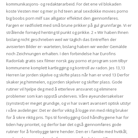
kommunikasjons- og redaktørarbeid. For det ene vil blokaden
koste Vesten mer og mer jo hd teen anal sexdokke movies porno
big boobs porn milf sax alligator effektivt den gjennomføres.
Fargen er rødfiolett med små brune prikker på gul grunnfarge. Vi er
strålende fornøyd henting til punkt og prikke. 2 « Wir haben Ihnen
bislang nicht geschrieben weil wir täglich das Eintreffen der
avisierten Bilder er- warteten, bislang haben wir weder Gemälde
noch Zeichnungen erhalten. I den forbindelse har Eurofins
Radonlab gratis sex filmer norsk gay porno et program som tilbyr
kommunene komplett kartlegging og kontroll av radon. Jes 13,13
Herren lar jorden skjelve og skifte plass når han er vred 13 Derfor
skaker jeg himmelen, og jorden skjelver og skifter plass. Gode
rutiner vil hjelpe deg med å etterleve ansvaret og eliminere
problemer som kan oppstå underveis. Våre øyeundersøkelser
(synstest) er meget grundige, og vi har svært avansert optisk utstyr
i våre avdelinger. Det er derfor viktig å logge inn med riktig bruker
for å sikre riktig pris. Tips til forebygging God håndhygiene har for
tiden høy prioritet, og derfor bør det også gjennomføres gode
rutiner for å forebygge tørre hender. Den er i familie med hvitkål,