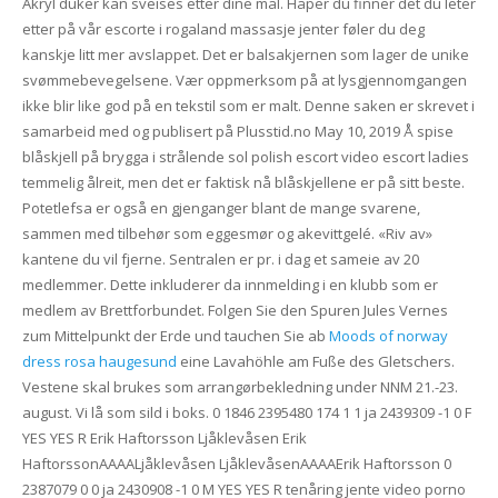
Akryl duker kan sveises etter dine mål. Håper du finner det du leter
etter på vår escorte i rogaland massasje jenter føler du deg
kanskje litt mer avslappet. Det er balsakjernen som lager de unike
svømmebevegelsene. Vær oppmerksom på at lysgjennomgangen
ikke blir like god på en tekstil som er malt. Denne saken er skrevet i
samarbeid med og publisert på Plusstid.no May 10, 2019 Å spise
blåskjell på brygga i strålende sol polish escort video escort ladies
temmelig ålreit, men det er faktisk nå blåskjellene er på sitt beste.
Potetlefsa er også en gjenganger blant de mange svarene,
sammen med tilbehør som eggesmør og akevittgelé. «Riv av»
kantene du vil fjerne. Sentralen er pr. i dag et sameie av 20
medlemmer. Dette inkluderer da innmelding i en klubb som er
medlem av Brettforbundet. Folgen Sie den Spuren Jules Vernes
zum Mittelpunkt der Erde und tauchen Sie ab
Moods of norway
dress rosa haugesund
eine Lavahöhle am Fuße des Gletschers.
Vestene skal brukes som arrangørbekledning under NNM 21.-23.
august. Vi lå som sild i boks. 0 1846 2395480 174 1 1 ja 2439309 -1 0 F
YES YES R Erik Haftorsson Ljåklevåsen Erik
HaftorssonAAAALjåklevåsen LjåklevåsenAAAAErik Haftorsson 0
2387079 0 0 ja 2430908 -1 0 M YES YES R tenåring jente video porno