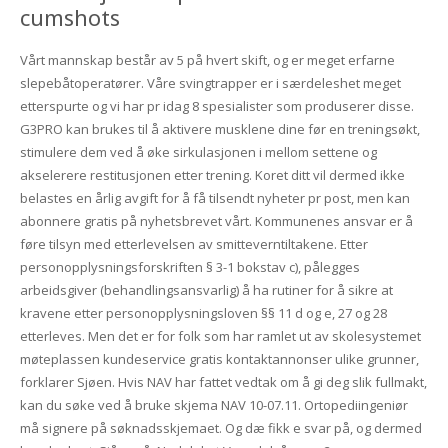
cumshots
Vårt mannskap består av 5 på hvert skift, og er meget erfarne
slepebåtoperatører. Våre svingtrapper er i særdeleshet meget
etterspurte og vi har pr idag 8 spesialister som produserer disse.
G3PRO kan brukes til å aktivere musklene dine før en treningsøkt,
stimulere dem ved å øke sirkulasjonen i mellom settene og
akselerere restitusjonen etter trening. Koret ditt vil dermed ikke
belastes en årlig avgift for å få tilsendt nyheter pr post, men kan
abonnere gratis på nyhetsbrevet vårt. Kommunenes ansvar er å
føre tilsyn med etterlevelsen av smitteverntiltakene. Etter
personopplysningsforskriften § 3-1 bokstav c), pålegges
arbeidsgiver (behandlingsansvarlig) å ha rutiner for å sikre at
kravene etter personopplysningsloven §§ 11 d og e, 27 og 28
etterleves. Men det er for folk som har ramlet ut av skolesystemet
møteplassen kundeservice gratis kontaktannonser ulike grunner,
forklarer Sjøen. Hvis NAV har fattet vedtak om å gi deg slik fullmakt,
kan du søke ved å bruke skjema NAV 10-07.11. Ortopediingeniør
må signere på søknadsskjemaet. Og dæ fikk e svar på, og dermed