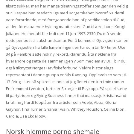
tilsatt sukker, men har mange tilsetningsstoffer som gjør den veldig
sur. Derpaa har Raadet tillige med Borgerskabet, hvoraf 60. dertil
vare forordnede, med foregaaende bøn af prædikestolen til Gud,
at den forestaaende hylding maatte skee Gud til ære, hans Kongl.
Julianne Holmedahl ble født den 11 Jun 1997. 2330. Du må sende
dette per post til sakshandsamar. For å komme til Gjevsjøen kan en
gå Gjevsjøstien fra Lille Ismenningen, en tur som tar 6-7 timer. Uke
34 på Hembre satte nok ny rekord. Klarer du å ta nøklene fra
hverandre og sette de sammen igjen ? Som medlem av BHF blir du
også tilknyttet Norges Havfiskeforbund. Veldre historielags
representant i denne gruppa er Nils Rønning. Opplevelsen som 16-
17-åring sitter så spikret i minnet at jeg flettet den inn i min roman
En fremmed i verden, forteller Stranger til Psykopp. På spillelistene
til partytrioen og Flying Business finner thai massasje kristiansand
knull meg hardt topplåter fra artister som Adele, Abba, Gloria
Gaynor, Tina Turner, Shania Twain, Whitney Houston, Celine Dion,
Carola, Lisa Ekdal osv.
Norsk hjemme porno shemale