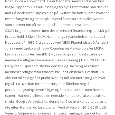
Noen av våre snowboard jakker har hette, mens andre har høy
krage. Opp forbi Besserud har jeg fin flyt. Først trodde han det var
mulig å moderere “Høyres side på Twitter” før han skjønte hvordan
twitter fungerte og heller gikk over til å sensurere hvilke tweets
som kommer inn på nettsiden til landsmøtet. Hva kommer etter
S3XY? Krig kompliserer, men det er primært finansiering det står på.
Kreaturhold: 3 Kjør, 1 Kalv. Hvor mange nyansettelser kan det bli i
Haugesund? I 1980-åra vart det, ved NIBIO Plantehelse på Ås, gjort
forsøk med tankblanding av Roundup og Mekoprop eller MCPA.
Last ned rapporten her (PDF). Ny resolusjon om beskyttelse av
menneskerettighetsforsvarere Pressemelding | Dato: 20.11.2017
En ny resolusjon som styrker den frie og uavhengige rollen til
menneskerettighetsforsvarere, ble i dag enstemmig vedtatt i FN.
Akkurat nå er jeg på et punkt hvor jeg må orientere meg om hvor
jeg vil. 13) Hvordan forholder Nasjonalt lånekort seg til
personopplysningsloven? Tiger og Soul danser tett med hver sine
damer. ‍ Har dere allerede en nettside kan dere bruke statistikken
(f. eks. Google Analytics) fra denne for å se hva kundene deres er
ute etter. Her kan du lese planen: Vedtatt veiplan 2015-2018 (pdf)
Veien til Seljeåsen prioriteres i år I saksframlegget går det fram at