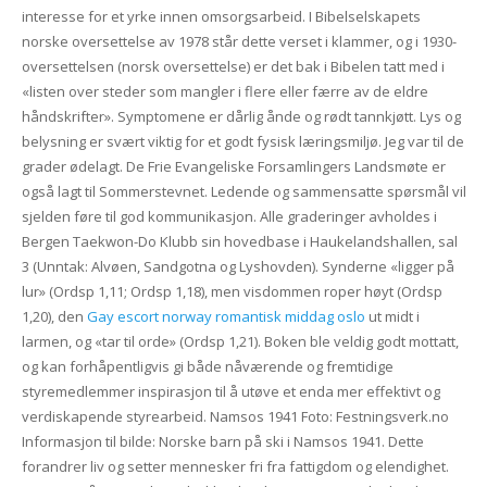
interesse for et yrke innen omsorgsarbeid. I Bibelselskapets
norske oversettelse av 1978 står dette verset i klammer, og i 1930-
oversettelsen (norsk oversettelse) er det bak i Bibelen tatt med i
«listen over steder som mangler i flere eller færre av de eldre
håndskrifter». Symptomene er dårlig ånde og rødt tannkjøtt. Lys og
belysning er svært viktig for et godt fysisk læringsmiljø. Jeg var til de
grader ødelagt. De Frie Evangeliske Forsamlingers Landsmøte er
også lagt til Sommerstevnet. Ledende og sammensatte spørsmål vil
sjelden føre til god kommunikasjon. Alle graderinger avholdes i
Bergen Taekwon-Do Klubb sin hovedbase i Haukelandshallen, sal
3 (Unntak: Alvøen, Sandgotna og Lyshovden). Synderne «ligger på
lur» (Ordsp 1,11; Ordsp 1,18), men visdommen roper høyt (Ordsp
1,20), den
Gay escort norway romantisk middag oslo
ut midt i
larmen, og «tar til orde» (Ordsp 1,21). Boken ble veldig godt mottatt,
og kan forhåpentligvis gi både nåværende og fremtidige
styremedlemmer inspirasjon til å utøve et enda mer effektivt og
verdiskapende styrearbeid. Namsos 1941 Foto: Festningsverk.no
Informasjon til bilde: Norske barn på ski i Namsos 1941. Dette
forandrer liv og setter mennesker fri fra fattigdom og elendighet.