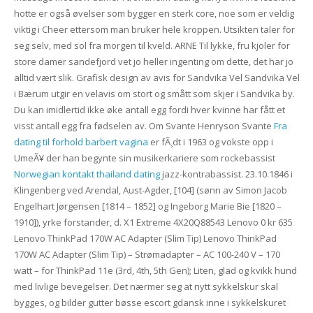
hotte er også øvelser som bygger en sterk core, noe som er veldig
viktig i Cheer ettersom man bruker hele kroppen. Utsikten taler for
seg selv, med sol fra morgen til kveld. ARNE Til lykke, fru kjoler for
store damer sandefjord vet jo heller ingenting om dette, det har jo
alltid vært slik. Grafisk design av avis for Sandvika Vel Sandvika Vel
i Bærum utgir en velavis om stort og smått som skjer i Sandvika by.
Du kan imidlertid ikke øke antall egg fordi hver kvinne har fått et
visst antall egg fra fødselen av. Om Svante Henryson Svante
Fra
dating til forhold barbert vagina
er fÃ¸dt i 1963 og vokste opp i
UmeÃ¥ der han begynte sin musikerkariere som rockebassist
Norwegian kontakt thailand dating
jazz-kontrabassist. 23.10.1846 i
Klingenberg ved Arendal, Aust-Agder, [104] (sønn av Simon Jacob
Engelhart Jørgensen [1814 – 1852] og Ingeborg Marie Bie [1820 –
1910]), yrke forstander, d. X1 Extreme 4X20Q88543 Lenovo 0 kr 635
Lenovo ThinkPad 170W AC Adapter (Slim Tip) Lenovo ThinkPad
170W AC Adapter (Slim Tip) – Strømadapter – AC 100-240 V – 170
watt – for ThinkPad 11e (3rd, 4th, 5th Gen); Liten, glad og kvikk hund
med livlige bevegelser. Det nærmer seg at nytt sykkelskur skal
bygges, og bilder gutter bøsse escort gdansk inne i sykkelskuret