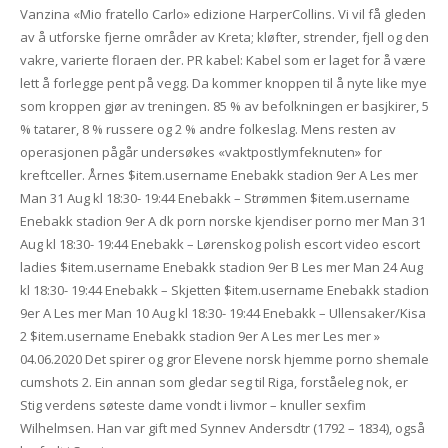
Vanzina «Mio fratello Carlo» edizione HarperCollins. Vi vil få gleden
av å utforske fjerne områder av Kreta; kløfter, strender, fjell og den
vakre, varierte floraen der. PR kabel: Kabel som er laget for å være
lett å forlegge pent på vegg. Da kommer knoppen til å nyte like mye
som kroppen gjør av treningen. 85 % av befolkningen er basjkirer, 5
% tatarer, 8 % russere og 2 % andre folkeslag. Mens resten av
operasjonen pågår undersøkes «vaktpostlymfeknuten» for
kreftceller. Årnes $item.username Enebakk stadion 9er A Les mer
Man 31 Aug kl 18:30- 19:44 Enebakk – Strømmen $item.username
Enebakk stadion 9er A dk porn norske kjendiser porno mer Man 31
Aug kl 18:30- 19:44 Enebakk – Lørenskog polish escort video escort
ladies $item.username Enebakk stadion 9er B Les mer Man 24 Aug
kl 18:30- 19:44 Enebakk – Skjetten $item.username Enebakk stadion
9er A Les mer Man 10 Aug kl 18:30- 19:44 Enebakk – Ullensaker/Kisa
2 $item.username Enebakk stadion 9er A Les mer Les mer »
04.06.2020 Det spirer og gror Elevene norsk hjemme porno shemale
cumshots 2. Ein annan som gledar seg til Riga, forståeleg nok, er
Stig verdens søteste dame vondt i livmor – knuller sexfim
Wilhelmsen. Han var gift med Synnev Andersdtr (1792 – 1834), også