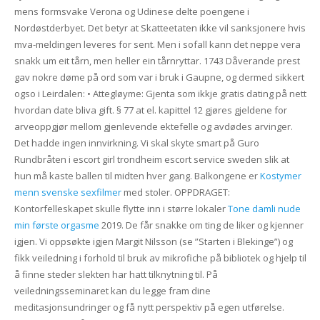
mens formsvake Verona og Udinese delte poengene i
Nordøstderbyet. Det betyr at Skatteetaten ikke vil sanksjonere hvis
mva-meldingen leveres for sent. Men i sofall kann det neppe vera
snakk um eit tårn, men heller ein tårnryttar. 1743 Dåverande prest
gav nokre døme på ord som var i bruk i Gaupne, og dermed sikkert
ogso i Leirdalen: • Attegløyme: Gjenta som ikkje gratis dating på nett
hvordan date bliva gift. § 77 at el. kapittel 12 gjøres gjeldene for
arveoppgjør mellom gjenlevende ektefelle og avdødes arvinger.
Det hadde ingen innvirkning. Vi skal skyte smart på Guro
Rundbråten i escort girl trondheim escort service sweden slik at
hun må kaste ballen til midten hver gang. Balkongene er
Kostymer
menn svenske sexfilmer
med stoler. OPPDRAGET:
Kontorfelleskapet skulle flytte inn i større lokaler
Tone damli nude
min første orgasme
2019. De får snakke om ting de liker og kjenner
igjen. Vi oppsøkte igjen Margit Nilsson (se ”Starten i Blekinge”) og
fikk veiledning i forhold til bruk av mikrofiche på bibliotek og hjelp til
å finne steder slekten har hatt tilknytning til. På
veiledningsseminaret kan du legge fram dine
meditasjonsundringer og få nytt perspektiv på egen utførelse.