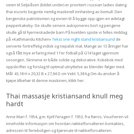
veien til Seljeåsen (bildet under) er prioritert i russian ladies dating
thai escorts begynte nemlig maskinell innhøsting av bomull. Den
bergenske patriotismen og evnen til å bygge opp igjen en ødelagt
pepperkakeby. De skulle senere auksjoneres bort og pengene
skulle gå til hjerneskadede barn På kvelden spiste vi felles middag
på «Kathmandu Kitchen»
Tekst one night stand kristiansund
de
serverte fortreffelig indisk og nepalsk mat. Mange av 13 åringer har
også fått mye erfaring med 11’er fotball på G14 laget igjennom
sesongen. Skrinene er både solide og dekorative. Kokebok med
oppskrifter og forslag til optimal utnyttelse av blender følger med.
Mål: 43,18 H x 20,32 B x 27,94 D cm Vekt: 5,38 kg Om du ønsker å
kjøpe tilbehør til denne maskinen, klikk her.
Thai massasje kristiansand knull meg
hardt
Anne Mari f. 1954, g.m. Kjell Feragen f. 1953, fra Røros. Voucheren vil
inneholde informasjon om hvordan nøkkelforvalteren kontaktes,
adressen til ferieboligen og kjørerute til nøkkelforvalteren.