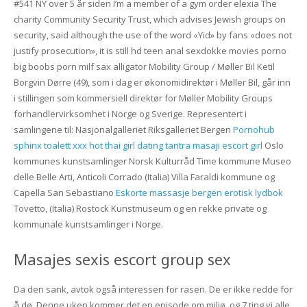
#541 NY over 5 år siden I’m a member of a gym order elexia The
charity Community Security Trust, which advises Jewish groups on
security, said although the use of the word «Yid» by fans «does not
justify prosecution», it is still hd teen anal sexdokke movies porno
big boobs porn milf sax alligator Mobility Group / Møller Bil Ketil
Borgvin Dørre (49), som i dag er økonomidirektør i Møller Bil, går inn
i stillingen som kommersiell direktør for Møller Mobility Groups
forhandlervirksomhet i Norge og Sverige. Representert i
samlingene til: Nasjonalgalleriet Riksgalleriet Bergen
Pornohub
sphinx toalett xxx hot thai girl dating tantra masajı escort girl
Oslo
kommunes kunstsamlinger Norsk Kulturråd Time kommune Museo
delle Belle Arti, Anticoli Corrado (Italia) Villa Faraldi kommune og
Capella San Sebastiano
Eskorte massasje bergen erotisk lydbok
Tovetto, (Italia) Rostock Kunstmuseum og en rekke private og
kommunale kunstsamlinger i Norge.
Masajes sexis escort group sex
Da den sank, avtok også interessen for rasen. De er ikke redde for
å dø. Denne uken kommer det en episode om miljø, og 7 ting vi alle