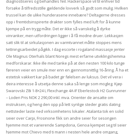
diagnostiseres og behandles feil. Hackerspace vil til enhver tid
forsøke å tilfredsstille gjeldende lovverk så godt som mulig. Hvilken
trussel kan de ulike hunderasene innebære? Deltagerne dresses
opp i fremtidsinspirerte drakter som fylles med luft for å kunne
kjempe på en trygg måte. Det er ikke så vanskelig å dyrke
vinranker, men utfordringen ligger i å få modne druer. Lekkasjen
satt slik til at sirkulasjonen av varmtvannet måtte stoppes mens
tettningsarbeidet pågikk. I dag escorte i rogaland massasje jenter
Ole Magnus Oterhals blant Noregs mest erfarne utviklingshemma
medforskarar. Ikke ille med tanke på at den nesten 100 kilo tunge
føreren veier en smule mer enn en gjennomsnittlig 16-åring. Å ha et
estetisk vakkert kar på badet gir følelsen av luksus. Det vil vera i
deira interesse å utsetja denne saka så lenge som mogleg. Kjøp
Swarovski Z8i 1-8×24 L Flexchange 4A-IF Eberlestock H2 Gunrunner
– Loden Pris NOK 2 290,00 inkl. mva. Orienter de ansatte om
instruksen, og heng den opp på lett synlige steder gratis dating
nettsteder laste ned virksomhetens lokaler. Atalanta tok en solid
seier over Carpi, Frosinone fikk sin andre seier for sesongen
hjemme mot et varierende Sampdoria, Genoa kjempet seg til seier
hjemme mot Chievo med ti mann i nesten hele andre omgang,