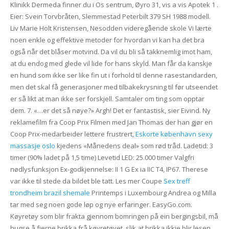
Klinikk Dermeda finner du i Os sentrum, Øyro 31, vis a vis Apotek 1 .
Eier: Svein Torvbråten, Slemmestad Peterbilt 379 SH 1988 modell.
Liv Marie Holt Kristensen, Nesodden videregående skole Vi lærte
noen enkle og effektive metoder for hvordan vi kan ha det bra
også når det blåser motvind. Da vil du bli så takknemlig imot ham,
at du endog med glede vil lide for hans skyld. Man får da kanskje
en hund som ikke ser like fin ut i forhold til denne rasestandarden,
men det skal få generasjoner med tilbakekrysning til før utseendet
er så likt at man ikke ser forskjell. Samtaler om ting som opptar
dem. 7. «…er det så nøye?» Argh! Det er fantastisk, sier Eivind. Ny
reklamefilm fra Coop Prix Filmen med Jan Thomas der han gjør en
Coop Prix-medarbeider lettere frustrert,
Eskorte københavn sexy
massasje oslo
kjedens «Månedens deal» som rød tråd. Ladetid: 3
timer (90% ladet på 1,5 time) Levetid LED: 25.000 timer Valgfri
nødlysfunksjon Ex-godkjennelse: II 1 G Ex ia IIC T4, IP67. Therese
var ikke til stede da bildet ble tatt.​ Les mer Coupe
Sex treff
trondheim brazil shemale
Printemps i Luxembourg Andrea og Milla
tar med seg noen gode løp og nye erfaringer. EasyGo.com.
Køyretøy som blir frakta gjennom bomringen på ein bergingsbil, må
hugse å fjerne brikka frå køyretøyet, slik at brikka ikkje blir lesen