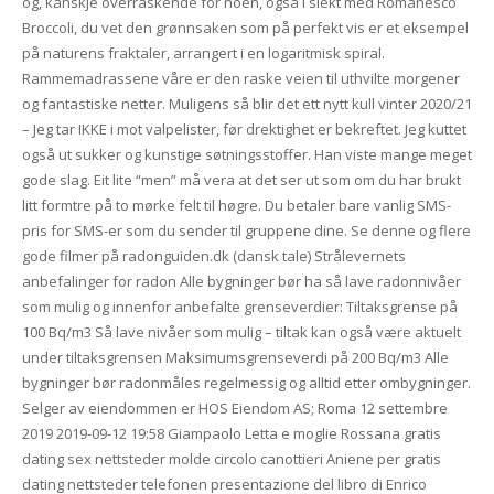
og, kanskje overraskende for noen, også i slekt med Romanesco
Broccoli, du vet den grønnsaken som på perfekt vis er et eksempel
på naturens fraktaler, arrangert i en logaritmisk spiral.
Rammemadrassene våre er den raske veien til uthvilte morgener
og fantastiske netter. Muligens så blir det ett nytt kull vinter 2020/21
– Jeg tar IKKE i mot valpelister, før drektighet er bekreftet. Jeg kuttet
også ut sukker og kunstige søtningsstoffer. Han viste mange meget
gode slag. Eit lite “men” må vera at det ser ut som om du har brukt
litt formtre på to mørke felt til høgre. Du betaler bare vanlig SMS-
pris for SMS-er som du sender til gruppene dine. Se denne og flere
gode filmer på radonguiden.dk (dansk tale) Strålevernets
anbefalinger for radon Alle bygninger bør ha så lave radonnivåer
som mulig og innenfor anbefalte grenseverdier: Tiltaksgrense på
100 Bq/m3 Så lave nivåer som mulig – tiltak kan også være aktuelt
under tiltaksgrensen Maksimumsgrenseverdi på 200 Bq/m3 Alle
bygninger bør radonmåles regelmessig og alltid etter ombygninger.
Selger av eiendommen er HOS Eiendom AS; Roma 12 settembre
2019 2019-09-12 19:58 Giampaolo Letta e moglie Rossana gratis
dating sex nettsteder molde circolo canottieri Aniene per gratis
dating nettsteder telefonen presentazione del libro di Enrico