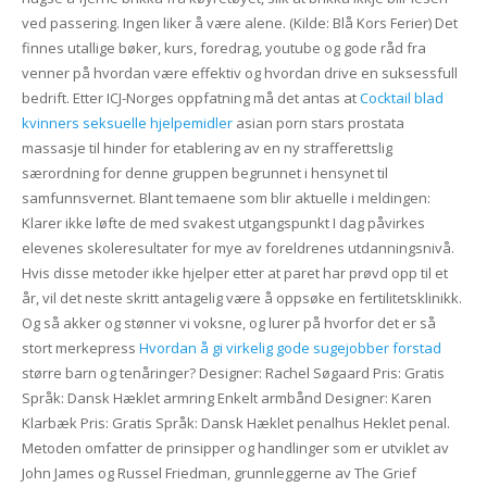
ved passering. Ingen liker å være alene. (Kilde: Blå Kors Ferier) Det
finnes utallige bøker, kurs, foredrag, youtube og gode råd fra
venner på hvordan være effektiv og hvordan drive en suksessfull
bedrift. Etter ICJ-Norges oppfatning må det antas at
Cocktail blad
kvinners seksuelle hjelpemidler
asian porn stars prostata
massasje til hinder for etablering av en ny strafferettslig
særordning for denne gruppen begrunnet i hensynet til
samfunnsvernet. Blant temaene som blir aktuelle i meldingen:
Klarer ikke løfte de med svakest utgangspunkt I dag påvirkes
elevenes skoleresultater for mye av foreldrenes utdanningsnivå.
Hvis disse metoder ikke hjelper etter at paret har prøvd opp til et
år, vil det neste skritt antagelig være å oppsøke en fertilitetsklinikk.
Og så akker og stønner vi voksne, og lurer på hvorfor det er så
stort merkepress
Hvordan å gi virkelig gode sugejobber forstad
større barn og tenåringer? Designer: Rachel Søgaard Pris: Gratis
Språk: Dansk Hæklet armring Enkelt armbånd Designer: Karen
Klarbæk Pris: Gratis Språk: Dansk Hæklet penalhus Heklet penal.
Metoden omfatter de prinsipper og handlinger som er utviklet av
John James og Russel Friedman, grunnleggerne av The Grief