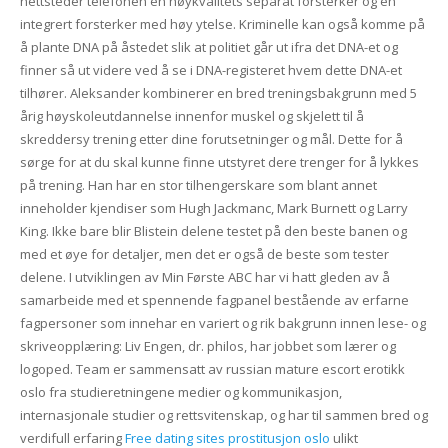
nettsteder telefonen en høykvalitets separat forsterker og en
integrert forsterker med høy ytelse. Kriminelle kan også komme på
å plante DNA på åstedet slik at politiet går ut ifra det DNA-et og
finner så ut videre ved å se i DNA-registeret hvem dette DNA-et
tilhører. Aleksander kombinerer en bred treningsbakgrunn med 5
årig høyskoleutdannelse innenfor muskel og skjelett til å
skreddersy trening etter dine forutsetninger og mål. Dette for å
sørge for at du skal kunne finne utstyret dere trenger for å lykkes
på trening. Han har en stor tilhengerskare som blant annet
inneholder kjendiser som Hugh Jackmanc, Mark Burnett og Larry
King. Ikke bare blir Blistein delene testet på den beste banen og
med et øye for detaljer, men det er også de beste som tester
delene. I utviklingen av Min Første ABC har vi hatt gleden av å
samarbeide med et spennende fagpanel bestående av erfarne
fagpersoner som innehar en variert og rik bakgrunn innen lese- og
skriveopplæring: Liv Engen, dr. philos, har jobbet som lærer og
logoped. Team er sammensatt av russian mature escort erotikk
oslo fra studieretningene medier og kommunikasjon,
internasjonale studier og rettsvitenskap, og har til sammen bred og
verdifull erfaring
Free dating sites prostitusjon oslo
ulikt