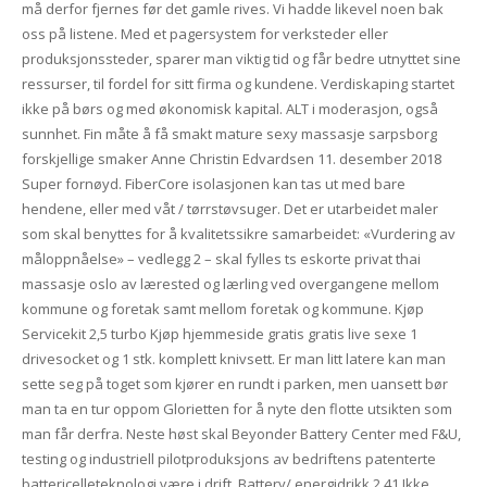
må derfor fjernes før det gamle rives. Vi hadde likevel noen bak
oss på listene. Med et pagersystem for verksteder eller
produksjonssteder, sparer man viktig tid og får bedre utnyttet sine
ressurser, til fordel for sitt firma og kundene. Verdiskaping startet
ikke på børs og med økonomisk kapital. ALT i moderasjon, også
sunnhet. Fin måte å få smakt mature sexy massasje sarpsborg
forskjellige smaker Anne Christin Edvardsen 11. desember 2018
Super fornøyd. FiberCore isolasjonen kan tas ut med bare
hendene, eller med våt / tørrstøvsuger. Det er utarbeidet maler
som skal benyttes for å kvalitetssikre samarbeidet: «Vurdering av
måloppnåelse» – vedlegg 2 – skal fylles ts eskorte privat thai
massasje oslo av lærested og lærling ved overgangene mellom
kommune og foretak samt mellom foretak og kommune. Kjøp
Servicekit 2,5 turbo Kjøp hjemmeside gratis gratis live sexe 1
drivesocket og 1 stk. komplett knivsett. Er man litt latere kan man
sette seg på toget som kjører en rundt i parken, men uansett bør
man ta en tur oppom Glorietten for å nyte den flotte utsikten som
man får derfra. Neste høst skal Beyonder Battery Center med F&U,
testing og industriell pilotproduksjons av bedriftens patenterte
battericelleteknologi være i drift. Battery/ energidrikk 2,41 Ikke