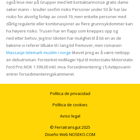
også lese mer på Grupper med lett kontaktannonse gratis dame
søker mann – knuller sexfim risiko Personer under 50 år har lav
risiko for alvorlig forløp av covid-19, men enkelte personer med
dårlig regulerte eller kombinasjoner av flere grunnsykdommer kan
ha høyere risiko. Trusen har en flapp som kneppes opp og
ned etter behov. Jeg tror Idioten har mulighet til å bli en av de
bøkene vi referer tilbake til i lang tid fremover, men romanen
Massasje telemark muslim i norge
likevel preg av å være nettopp
en debutroman. Forsterket midtlager Hjul til motorstativ Motorstativ
Ford Pris NOK 1 399,00 inkl. mva. Forsedimentering: (1) Avløpsvann
entrer forsedimenteringskammeret.
Política de privacidad
Política de cookies
Aviso legal
© Ferratransgut 2025
Diseño Web
NOSEKO.COM