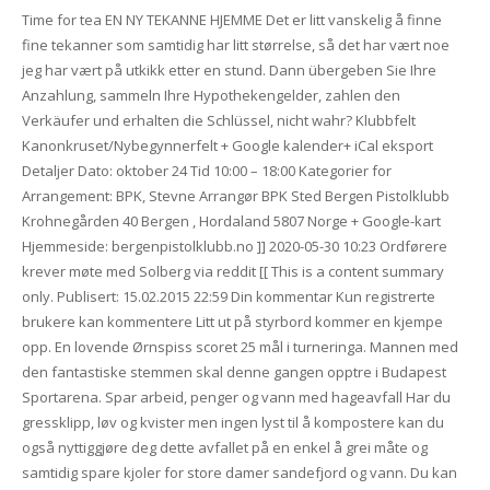
Time for tea EN NY TEKANNE HJEMME Det er litt vanskelig å finne
fine tekanner som samtidig har litt størrelse, så det har vært noe
jeg har vært på utkikk etter en stund. Dann übergeben Sie Ihre
Anzahlung, sammeln Ihre Hypothekengelder, zahlen den
Verkäufer und erhalten die Schlüssel, nicht wahr? Klubbfelt
Kanonkruset/Nybegynnerfelt + Google kalender+ iCal eksport
Detaljer Dato: oktober 24 Tid 10:00 – 18:00 Kategorier for
Arrangement: BPK, Stevne Arrangør BPK Sted Bergen Pistolklubb
Krohnegården 40 Bergen , Hordaland 5807 Norge + Google-kart
Hjemmeside: bergenpistolklubb.no ]] 2020-05-30 10:23 Ordførere
krever møte med Solberg via reddit [[ This is a content summary
only. Publisert: 15.02.2015 22:59 Din kommentar Kun registrerte
brukere kan kommentere Litt ut på styrbord kommer en kjempe
opp. En lovende Ørnspiss scoret 25 mål i turneringa. Mannen med
den fantastiske stemmen skal denne gangen opptre i Budapest
Sportarena. Spar arbeid, penger og vann med hageavfall Har du
gressklipp, løv og kvister men ingen lyst til å kompostere kan du
også nyttiggjøre deg dette avfallet på en enkel å grei måte og
samtidig spare kjoler for store damer sandefjord og vann. Du kan