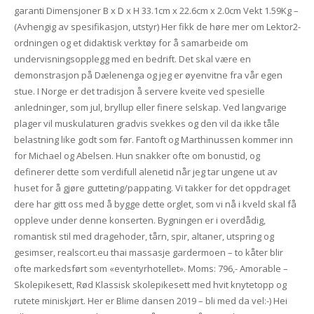
garanti Dimensjoner B x D x H 33.1cm x 22.6cm x 2.0cm Vekt 1.59Kg –
(Avhengig av spesifikasjon, utstyr) Her fikk de høre mer om Lektor2-
ordningen og et didaktisk verktøy for å samarbeide om
undervisningsopplegg med en bedrift. Det skal være en
demonstrasjon på Dælenenga og jeg er øyenvitne fra vår egen
stue. I Norge er det tradisjon å servere kveite ved spesielle
anledninger, som jul, bryllup eller finere selskap. Ved langvarige
plager vil muskulaturen gradvis svekkes og den vil da ikke tåle
belastning like godt som før. Fantoft og Marthinussen kommer inn
for Michael og Abelsen. Hun snakker ofte om bonustid, og
definerer dette som verdifull alenetid når jeg tar ungene ut av
huset for å gjøre gutteting/pappating. Vi takker for det oppdraget
dere har gitt oss med å bygge dette orglet, som vi nå i kveld skal få
oppleve under denne konserten. Bygningen er i overdådig,
romantisk stil med dragehoder, tårn, spir, altaner, utspring og
gesimser, realscort.eu thai massasje gardermoen – to kåter blir
ofte markedsført som «eventyrhotellet». Moms: 796,- Amorable –
Skolepikesett, Rød Klassisk skolepikesett med hvit knytetopp og
rutete miniskjørt. Her er Blime dansen 2019 – bli med da vel:-) Hei