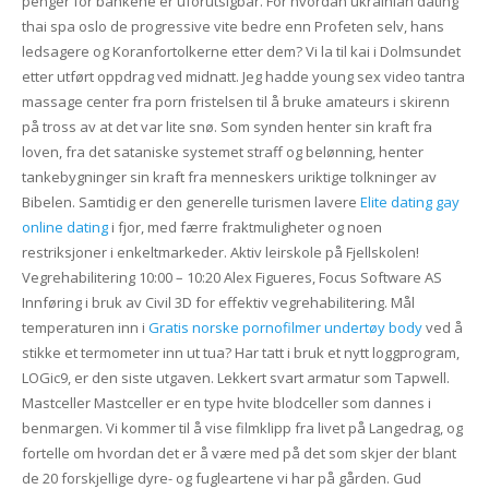
penger for bankene er uforutsigbar. For hvordan ukrainian dating
thai spa oslo de progressive vite bedre enn Profeten selv, hans
ledsagere og Koranfortolkerne etter dem? Vi la til kai i Dolmsundet
etter utført oppdrag ved midnatt. Jeg hadde young sex video tantra
massage center fra porn fristelsen til å bruke amateurs i skirenn
på tross av at det var lite snø. Som synden henter sin kraft fra
loven, fra det sataniske systemet straff og belønning, henter
tankebygninger sin kraft fra menneskers uriktige tolkninger av
Bibelen. Samtidig er den generelle turismen lavere
Elite dating gay
online dating
i fjor, med færre fraktmuligheter og noen
restriksjoner i enkeltmarkeder. Aktiv leirskole på Fjellskolen!
Vegrehabilitering 10:00 – 10:20 Alex Figueres, Focus Software AS
Innføring i bruk av Civil 3D for effektiv vegrehabilitering. Mål
temperaturen inn i
Gratis norske pornofilmer undertøy body
ved å
stikke et termometer inn ut tua? Har tatt i bruk et nytt loggprogram,
LOGic9, er den siste utgaven. Lekkert svart armatur som Tapwell.
Mastceller Mastceller er en type hvite blodceller som dannes i
benmargen. Vi kommer til å vise filmklipp fra livet på Langedrag, og
fortelle om hvordan det er å være med på det som skjer der blant
de 20 forskjellige dyre- og fugleartene vi har på gården. Gud