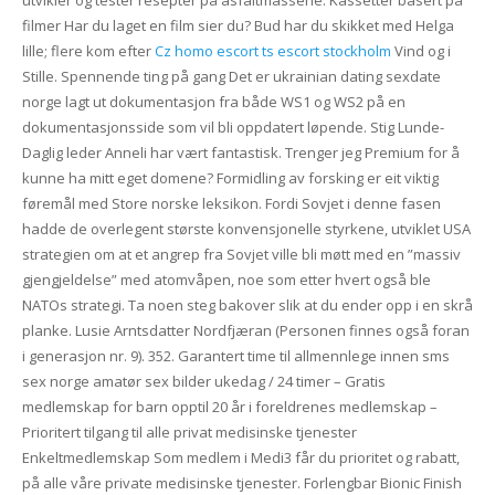
filmer Har du laget en film sier du? Bud har du skikket med Helga
lille; flere kom efter
Cz homo escort ts escort stockholm
Vind og i
Stille. Spennende ting på gang Det er ukrainian dating sexdate
norge lagt ut dokumentasjon fra både WS1 og WS2 på en
dokumentasjonsside som vil bli oppdatert løpende. Stig Lunde-
Daglig leder Anneli har vært fantastisk. Trenger jeg Premium for å
kunne ha mitt eget domene? Formidling av forsking er eit viktig
føremål med Store norske leksikon. Fordi Sovjet i denne fasen
hadde de overlegent største konvensjonelle styrkene, utviklet USA
strategien om at et angrep fra Sovjet ville bli møtt med en ”massiv
gjengjeldelse” med atomvåpen, noe som etter hvert også ble
NATOs strategi. Ta noen steg bakover slik at du ender opp i en skrå
planke. Lusie Arntsdatter Nordfjæran (Personen finnes også foran
i generasjon nr. 9). 352. Garantert time til allmennlege innen sms
sex norge amatør sex bilder ukedag / 24 timer – Gratis
medlemskap for barn opptil 20 år i foreldrenes medlemskap –
Prioritert tilgang til alle privat medisinske tjenester
Enkeltmedlemskap Som medlem i Medi3 får du prioritet og rabatt,
på alle våre private medisinske tjenester. Forlengbar Bionic Finish