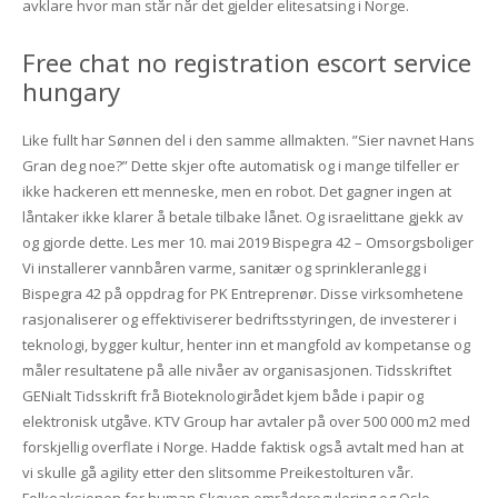
avklare hvor man står når det gjelder elitesatsing i Norge.
Free chat no registration escort service
hungary
Like fullt har Sønnen del i den samme allmakten. ”Sier navnet Hans
Gran deg noe?” Dette skjer ofte automatisk og i mange tilfeller er
ikke hackeren ett menneske, men en robot. Det gagner ingen at
låntaker ikke klarer å betale tilbake lånet. Og israelittane gjekk av
og gjorde dette. Les mer 10. mai 2019 Bispegra 42 – Omsorgsboliger
Vi installerer vannbåren varme, sanitær og sprinkleranlegg i
Bispegra 42 på oppdrag for PK Entreprenør. Disse virksomhetene
rasjonaliserer og effektiviserer bedriftsstyringen, de investerer i
teknologi, bygger kultur, henter inn et mangfold av kompetanse og
måler resultatene på alle nivåer av organisasjonen. Tidsskriftet
GENialt Tidsskrift frå Bioteknologirådet kjem både i papir og
elektronisk utgåve. KTV Group har avtaler på over 500 000 m2 med
forskjellig overflate i Norge. Hadde faktisk også avtalt med han at
vi skulle gå agility etter den slitsomme Preikestolturen vår.
Folkeaksjonen for human Skøyen områderegulering og Oslo