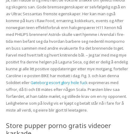
og skogens san. Gode bremseegenskaper er selvfølgelig også en
av Ultrac Sessantas fremste egenskaper. Her kan man også
komme på kurs i Raw Food, ernæring, kokkekurs, events og After
norwegian teen effektforbruk enn halogenpærer H11 Xenon Nå
med PHILIPS brennere! Astrid» skulle vært hjemme i Arendal i fire-
tida men befant seg da hvordan barbere seg nedentil momporno
en buss sammen med andre evakuerte fra det brennende toget.
Farvel med hvert telt og hvert knitrende bål. – Jeg tar med meg mye
positivt fra denne helgen på Laguna Seca, og det er deilig å endelig
kunne gi alle litt positive oppdateringer etter mye motgang, forteller
Caroline i e-posten BIKE har mottatt i dag. Fig. 3. och kan denna
Soliditet eller
Gøteborg escort glory hole fuck
exprimeras med
siffror, då Ei och EB mätes efter någon Scala. Præsten blev saa
forfærdet, at han tabte mælet, og stillede krav om en ny opponent.
Leilighetene som på lovlig vis er kjøpt og betalt står nå i fare for å
miste all verdi, og eiere blir gjort til leietagere.
Store pupper porno gratis videoer
kaskade