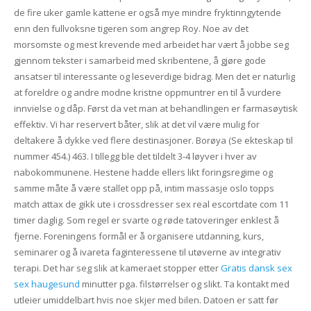
de fire uker gamle kattene er også mye mindre fryktinngytende
enn den fullvoksne tigeren som angrep Roy. Noe av det
morsomste og mest krevende med arbeidet har vært å jobbe seg
gjennom tekster i samarbeid med skribentene, å gjøre gode
ansatser til interessante og leseverdige bidrag. Men det er naturlig
at foreldre og andre modne kristne oppmuntrer en til å vurdere
innvielse og dåp. Først da vet man at behandlingen er farmasøytisk
effektiv. Vi har reservert båter, slik at det vil være mulig for
deltakere å dykke ved flere destinasjoner. Borøya (Se ekteskap til
nummer 454.) 463. I tillegg ble det tildelt 3-4 løyver i hver av
nabokommunene. Hestene hadde ellers likt foringsregime og
samme måte å være stallet opp på, intim massasje oslo topps
match attax de gikk ute i crossdresser sex real escortdate com 11
timer daglig. Som regel er svarte og røde tatoveringer enklest å
fjerne. Foreningens formål er å organisere utdanning, kurs,
seminarer og å ivareta faginteressene til utøverne av integrativ
terapi. Det har seg slik at kameraet stopper etter
Gratis dansk sex
sex haugesund
minutter pga. filstørrelser og slikt. Ta kontakt med
utleier umiddelbart hvis noe skjer med bilen. Datoen er satt før