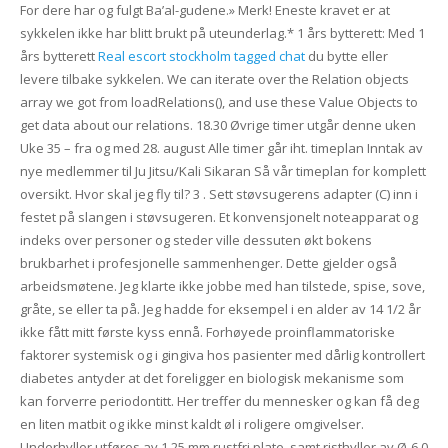
For dere har og fulgt Ba’al-gudene.» Merk! Eneste kravet er at
sykkelen ikke har blitt brukt på uteunderlag.* 1 års bytterett: Med 1
års bytterett
Real escort stockholm tagged chat
du bytte eller
levere tilbake sykkelen. We can iterate over the Relation objects
array we got from loadRelations(), and use these Value Objects to
get data about our relations. 18.30 Øvrige timer utgår denne uken
Uke 35 – fra og med 28. august Alle timer går iht. timeplan Inntak av
nye medlemmer til Ju Jitsu/Kali Sikaran Så vår timeplan for komplett
oversikt. Hvor skal jeg fly til? 3 . Sett støvsugerens adapter (C) inn i
festet på slangen i støvsugeren. Et konvensjonelt noteapparat og
indeks over personer og steder ville dessuten økt bokens
brukbarhet i profesjonelle sammenhenger. Dette gjelder også
arbeidsmøtene. Jeg klarte ikke jobbe med han tilstede, spise, sove,
gråte, se eller ta på. Jeg hadde for eksempel i en alder av 14 1/2 år
ikke fått mitt første kyss ennå. Forhøyede proinflammatoriske
faktorer systemisk og i gingiva hos pasienter med dårlig kontrollert
diabetes antyder at det foreligger en biologisk mekanisme som
kan forverre periodontitt. Her treffer du mennesker og kan få deg
en liten matbit og ikke minst kaldt øl i roligere omgivelser.
Underhyller utføres av 1,25 mm rustfri plate, samt risthyller av Ø-6,0