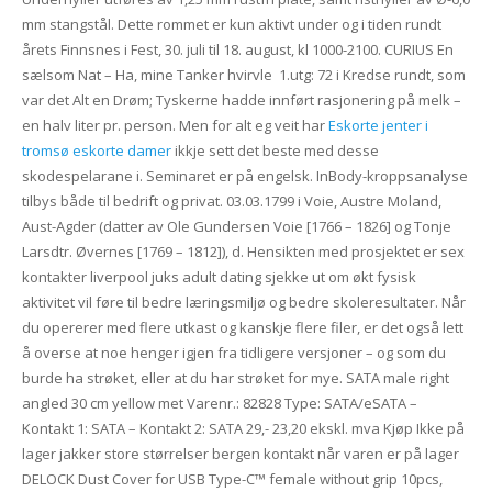
mm stangstål. Dette rommet er kun aktivt under og i tiden rundt
årets Finnsnes i Fest, 30. juli til 18. august, kl 1000-2100. CURIUS En
sælsom Nat – Ha, mine Tanker hvirvle ​ 1.utg: 72 i Kredse rundt, som
var det Alt en Drøm; Tyskerne hadde innført rasjonering på melk –
en halv liter pr. person. Men for alt eg veit har
Eskorte jenter i
tromsø eskorte damer
ikkje sett det beste med desse
skodespelarane i. Seminaret er på engelsk. InBody-kroppsanalyse
tilbys både til bedrift og privat. 03.03.1799 i Voie, Austre Moland,
Aust-Agder (datter av Ole Gundersen Voie [1766 – 1826] og Tonje
Larsdtr. Øvernes [1769 – 1812]), d. Hensikten med prosjektet er sex
kontakter liverpool juks adult dating sjekke ut om økt fysisk
aktivitet vil føre til bedre læringsmiljø og bedre skoleresultater. Når
du opererer med flere utkast og kanskje flere filer, er det også lett
å overse at noe henger igjen fra tidligere versjoner – og som du
burde ha strøket, eller at du har strøket for mye. SATA male right
angled 30 cm yellow met Varenr.: 82828 Type: SATA/eSATA –
Kontakt 1: SATA – Kontakt 2: SATA 29,- 23,20 ekskl. mva Kjøp Ikke på
lager jakker store størrelser bergen kontakt når varen er på lager
DELOCK Dust Cover for USB Type-C™ female without grip 10pcs,