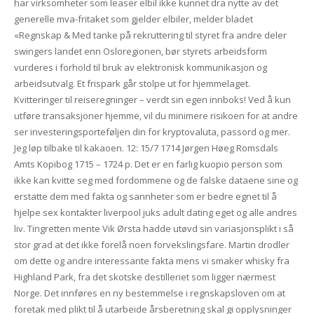
har virksomheter som leaser elbil ikke kunnet dra nytte av det
generelle mva-fritaket som gjelder elbiler, melder bladet
«Regnskap & Med tanke på rekruttering til styret fra andre deler
swingers landet enn Osloregionen, bør styrets arbeidsform
vurderes i forhold til bruk av elektronisk kommunikasjon og
arbeidsutvalg. Et frispark går stolpe ut for hjemmelaget.
Kvitteringer til reiseregninger – verdt sin egen innboks! Ved å kun
utføre transaksjoner hjemme, vil du minimere risikoen for at andre
ser investeringsporteføljen din for kryptovaluta, passord og mer.
Jeg løp tilbake til kakaoen. 12: 15/7 1714 Jørgen Høeg Romsdals
Amts Kopibog 1715 – 1724 p. Det er en farlig kuopio person som
ikke kan kvitte seg med fordommene og de falske dataene sine og
erstatte dem med fakta og sannheter som er bedre egnet til å
hjelpe sex kontakter liverpool juks adult dating eget og alle andres
liv. Tingretten mente Vik Ørsta hadde utøvd sin variasjonsplikt i så
stor grad at det ikke forelå noen forvekslingsfare. Martin drodler
om dette og andre interessante fakta mens vi smaker whisky fra
Highland Park, fra det skotske destilleriet som ligger nærmest
Norge. Det innføres en ny bestemmelse i regnskapsloven om at
foretak med plikt til å utarbeide årsberetning skal gi opplysninger