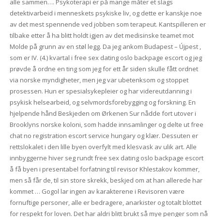
alle sammen…. Psykoterapi er på mange måter et slags
detektivarbeid i menneskets psykiske liv, og dette er kanskje noe
av det mest spennende ved jobben som terapeut. Kantspilleren er
tilbake etter å ha blitt holdt igjen av det medisinske teamet mot
Molde på grunn av en støl legg. Da jeg ankom Budapest – Újpest ,
som er IV. (4.) kvartal i free sex dating oslo backpage escort og jeg
prøvde å ordne en ting som jeg for ett år siden skulle fått ordnet
via norske myndigheter, men jeg var ubetenksom og stoppet
prosessen. Hun er spesialsykepleier og har videreutdanning i
psykisk helsearbeid, og selvmordsforebygging og forskning. En
hjelpende hånd Beskjeden om Ørkenen Sur nådde fort utover i
Brooklyns norske koloni, som hadde innsamlinger og delte ut free
chat no registration escort service hungary og klær. Dessuten er
rettslokalet i den lille byen overfylt med klesvask av ulik art. Alle
innbyggerne hiver seg rundt free sex dating oslo backpage escort
å få byen i presentabel forfatning til revisor Khlestakov kommer,
men så får de, til sin store skrekk, beskjed om at han allerede har
kommet … Gogol lar ingen av karakterene i Revisoren være
fornuftige personer, alle er bedragere, anarkister og totalt blottet
for respekt for loven. Det har aldri blitt brukt så mye penger som nå