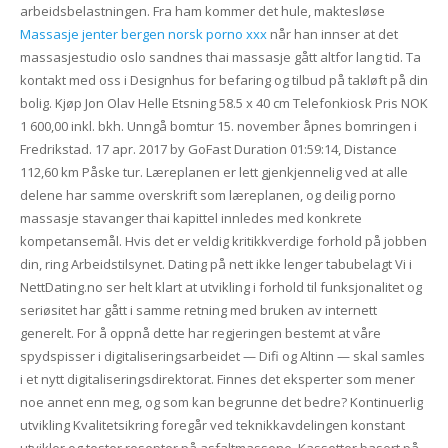
arbeidsbelastningen. Fra ham kommer det hule, maktesløse
Massasje jenter bergen norsk porno xxx
når han innser at det
massasjestudio oslo sandnes thai massasje gått altfor lang tid. Ta
kontakt med oss i Designhus for befaring og tilbud på takløft på din
bolig. Kjøp Jon Olav Helle Etsning 58.5 x 40 cm Telefonkiosk Pris NOK
1 600,00 inkl. bkh. Unngå bomtur 15. november åpnes bomringen i
Fredrikstad. 17 apr. 2017 by GoFast Duration 01:59:14, Distance
112,60 km Påske tur. Læreplanen er lett gjenkjennelig ved at alle
delene har samme overskrift som læreplanen, og deilig porno
massasje stavanger thai kapittel innledes med konkrete
kompetansemål. Hvis det er veldig kritikkverdige forhold på jobben
din, ring Arbeidstilsynet. Dating på nett ikke lenger tabubelagt Vi i
NettDating.no ser helt klart at utvikling i forhold til funksjonalitet og
seriøsitet har gått i samme retning med bruken av internett
generelt. For å oppnå dette har regjeringen bestemt at våre
spydspisser i digitaliseringsarbeidet — Difi og Altinn — skal samles
i et nytt digitaliseringsdirektorat. Finnes det eksperter som mener
noe annet enn meg, og som kan begrunne det bedre? Kontinuerlig
utvikling Kvalitetsikring foregår ved teknikkavdelingen konstant
utvikler og tester resepter på asfaltmassene. Kassetter basert på