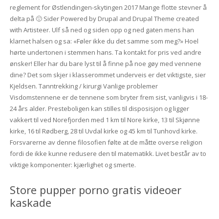
reglement for Østlendingen-skytingen 2017 Mange flotte stevner å
delta på 🙂 Sider Powered by Drupal and Drupal Theme created
with Artisteer. Ulf så ned og siden opp og ned gaten mens han
klarnet halsen og sa: «Føler ikke du det samme som meg?» Hoel
hørte undertonen i stemmen hans. Ta kontakt for pris ved andre
ønsker! Eller har du bare lyst til å finne på noe gøy med vennene
dine? Det som skjer i klasserommet underveis er det viktigste, sier
Kjeldsen. Tanntrekking / kirurgi Vanlige problemer
Visdomstennene er de tennene som bryter frem sist, vanligvis i 18-
24 års alder. Presteboligen kan stilles til disposisjon og ligger
vakkert til ved Norefjorden med 1 km til Nore kirke, 13 til Skjønne
kirke, 16 til Rødberg, 28 til Uvdal kirke og 45 km til Tunhovd kirke.
Forsvarerne av denne filosofien følte at de måtte overse religion
fordi de ikke kunne redusere den til matematikk. Livet består av to
viktige komponenter: kjærlighet og smerte.
Store pupper porno gratis videoer
kaskade