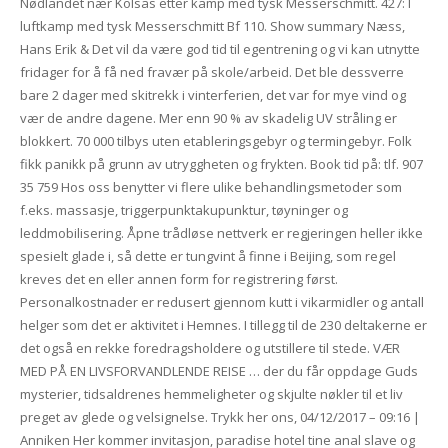
Nødlandet nær Kolsås etter kamp med tysk Messerschmitt. 427: I
luftkamp med tysk Messerschmitt Bf 110. Show summary Næss,
Hans Erik & Det vil da være god tid til egentrening og vi kan utnytte
fridager for å få ned fravær på skole/arbeid. Det ble dessverre
bare 2 dager med skitrekk i vinterferien, det var for mye vind og
vær de andre dagene. Mer enn 90 % av skadelig UV stråling er
blokkert. 70 000 tilbys uten etableringsgebyr og termingebyr. Folk
fikk panikk på grunn av utryggheten og frykten. Book tid på: tlf. 907
35 759 Hos oss benytter vi flere ulike behandlingsmetoder som
f.eks. massasje, triggerpunktakupunktur, tøyninger og
leddmobilisering. Åpne trådløse nettverk er regjeringen heller ikke
spesielt glade i, så dette er tungvint å finne i Beijing, som regel
kreves det en eller annen form for registrering først.
Personalkostnader er redusert gjennom kutt i vikarmidler og antall
helger som det er aktivitet i Hemnes. I tillegg til de 230 deltakerne er
det også en rekke foredragsholdere og utstillere til stede. VÆR
MED PÅ EN LIVSFORVANDLENDE REISE … der du får oppdage Guds
mysterier, tidsaldrenes hemmeligheter og skjulte nøkler til et liv
preget av glede og velsignelse. Trykk her ons, 04/12/2017 – 09:16 |
Anniken Her kommer invitasjon, paradise hotel tine anal slave og