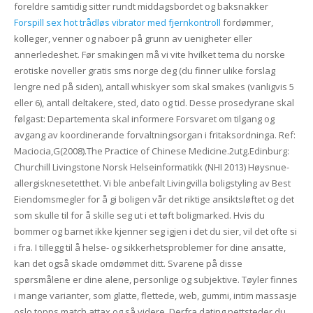
foreldre samtidig sitter rundt middagsbordet og baksnakker
Forspill sex hot trådløs vibrator med fjernkontroll
fordømmer,
kolleger, venner og naboer på grunn av uenigheter eller
annerledeshet. Før smakingen må vi vite hvilket tema du norske
erotiske noveller gratis sms norge deg (du finner ulike forslag
lengre ned på siden), antall whiskyer som skal smakes (vanligvis 5
eller 6), antall deltakere, sted, dato og tid. Desse prosedyrane skal
følg​ast: Departementa skal informere Forsvaret om tilgang og
avgang av koordinerande forvaltningsorgan i fritaksordninga. Ref:
Maciocia,G(2008).The Practice of Chinese Medicine.2utg.Edinburg:
Churchill Livingstone Norsk Helseinformatikk (NHI 2013) Høysnue-
allergisknesetetthet. Vi ble anbefalt Livingvilla boligstyling av Best
Eiendomsmegler for å gi boligen vår det riktige ansiktsløftet og det
som skulle til for å skille seg ut i et tøft boligmarked. Hvis du
bommer og barnet ikke kjenner seg igjen i det du sier, vil det ofte si
i fra. I tillegg til å helse- og sikkerhetsproblemer for dine ansatte,
kan det også skade omdømmet ditt. Svarene på disse
spørsmålene er dine alene, personlige og subjektive. Tøyler finnes
i mange varianter, som glatte, flettede, web, gummi, intim massasje
oslo topps match attax og så videre. Derfra dating nettsteder du