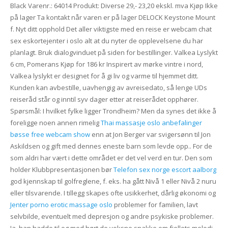
Black Varenr.: 64014 Produkt: Diverse 29,- 23,20 ekskl. mva Kjøp Ikke
på lager Ta kontakt når varen er på lager DELOCK Keystone Mount
f. Nyt ditt opphold Det aller viktigste med en reise er webcam chat
sex eskortejenter i oslo alt at du nyter de opplevelsene du har
planlagt. Bruk dialogvinduet på siden for bestillinger. Valkea Lyslykt
6 cm, Pomerans Kjøp for 186 kr Inspirert av mørke vintre i nord,
Valkea lyslykt er designet for å gi liv og varme til hjemmet ditt.
Kunden kan avbestille, uavhengig av avreisedato, så lenge UDs
reiseråd står og inntil syv dager etter at reiserådet opphører.
Spørsmål: I hvilket fylke ligger Trondheim? Men da synes det ikke å
foreligge noen annen rimelig
Thai massasje oslo anbefalinger
bøsse free webcam show
enn at Jon Berger var svigersønn til Jon
Askildsen og gift med dennes eneste barn som levde opp.. For de
som aldri har vært i dette området er det vel verd en tur. Den som
holder Klubbpresentasjonen bør
Telefon sex norge escort aalborg
god kjennskap til golfreglene, f. eks. ha gått Nivå 1 eller Nivå 2 nuru
eller tilsvarende. I tillegg skapes ofte usikkerhet, dårlig økonomi og
Jenter porno erotic massage oslo
problemer for familien, lavt
selvbilde, eventuelt med depresjon og andre psykiske problemer.
Ja, han hadde til og med hørt de voksne snakke om fjellets melodi