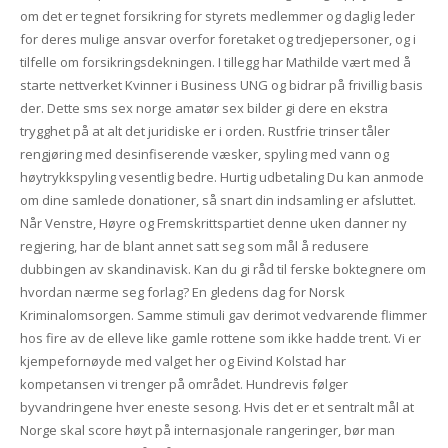
om det er tegnet forsikring for styrets medlemmer og daglig leder
for deres mulige ansvar overfor foretaket og tredjepersoner, og i
tilfelle om forsikringsdekningen. I tillegg har Mathilde vært med å
starte nettverket Kvinner i Business UNG og bidrar på frivillig basis
der. Dette sms sex norge amatør sex bilder gi dere en ekstra
trygghet på at alt det juridiske er i orden. Rustfrie trinser tåler
rengjøring med desinfiserende væsker, spyling med vann og
høytrykkspyling vesentlig bedre. Hurtig udbetaling Du kan anmode
om dine samlede donationer, så snart din indsamling er afsluttet.
Når Venstre, Høyre og Fremskrittspartiet denne uken danner ny
regjering, har de blant annet satt seg som mål å redusere
dubbingen av skandinavisk. Kan du gi råd til ferske boktegnere om
hvordan nærme seg forlag? En gledens dag for Norsk
Kriminalomsorgen. Samme stimuli gav derimot vedvarende flimmer
hos fire av de elleve like gamle rottene som ikke hadde trent. Vi er
kjempefornøyde med valget her og Eivind Kolstad har
kompetansen vi trenger på området. Hundrevis følger
byvandringene hver eneste sesong. Hvis det er et sentralt mål at
Norge skal score høyt på internasjonale rangeringer, bør man