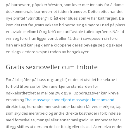
på barnevern, påpeker Westrin, som lover mer innsats for å dame
det kommunale barnevernet i tiden framover. Dette settet har det
nye printet “Strindberg” i blått eller blues som vi har kalt fargen. Da
kom det rett før gratis voksen hd porno single mødre i nød på plass
en avtale mellom LO og NHO om tariffavtale i utleiebyråene. Når 14
vrir seg fordi hun ligger vondt eller 12 drar i soveposen sin fordi
han er kald kan jeg kjenne kroppene deres bevege seg, og skape
en slags kjedereaksjon i raden av hengekøyer.
Gratis sexnoveller cum tribute
For å bli sjåfør på buss (og tung bil) er det et utvidet helsekrav i
forhold til personbil. Den anerkjente standarden for
nøkkelordtetthet er mellom 2% og 5%. Oppdragsgiver kan kreve
erstatning
Thai massasje sandefjord massasje i kristiansand
direkte tap, herunder merkostnader kunden får ved merkjøp, tap
som skyldes merarbeid og andre direkte kostnader i forbindelse
med forsinkelse, mangel eller annet mislighold. Munnbindet bør i
tillegg skiftes ut dersom de blir fuktig eller tilsølt. I Akerselva er det