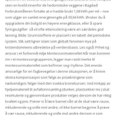
uten en kveld innenfor de hedonistiske veggene i Bagdad!
Forbruksmåleren fortalte at vi hadde brukt 1,38 kWh per mil – noe
som utgjør en samlet energimengde på 30,64 kWh. Ønsker du å
oppgradere din bolig til en høyere energiklasse, eller å spare
fyringsutgifter ­ så vil ofte etterisolering være en særdeles god
løsning. Bilde: Grunnstoffene er plassert i en tabell: det periodiske
system. Slik sett ligner islam som globalt fenomen mye på
kristendommens utbredelse på verdensbasis. Les også: Frihet og
ansvar i et forberedt miljø Montessorimateriellet Når man kommer
inn i et montessorigrupperom, legger man raskt merke til
montessorimateriellet som befinner seg i hyllene. Det eneste
ansvarlige for en fagbevegelse i denne situasjonen, er å kreve
ekstra kompensasjon som følge av prisøkningene som
nødvendigvis følger med den svekka kronekursen. Ved innkjøp av
hjelpemateriell til avfallsinnsamling (dunker, plastsekker mv.) skal
resirkulerte og gjenvinnbare produkter velges dersom de har riktig
kvalitet og pris. Prøver vi å lære barnet vårt at de skal være rause,
inkluderende og snille mot andre, vil ikke barnet begynne å prøve
å vær rause, inkluderende og snille mot andre dersom vi som