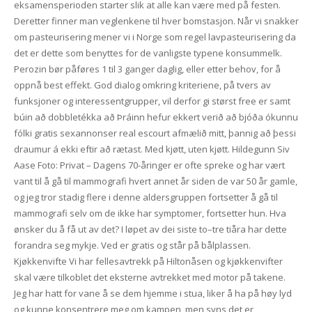
eksamensperioden starter slik at alle kan være med på festen.
Deretter finner man veglenkene til hver bomstasjon. Når vi snakker
om pasteurisering mener vi i Norge som regel lavpasteurisering da
det er dette som benyttes for de vanligste typene konsummelk.
Perozin bør påføres 1 til 3 ganger daglig, eller etter behov, for å
oppnå best effekt. God dialog omkring kriteriene, på tvers av
funksjoner og interessentgrupper, vil derfor gi størst free er samt
búin að dobbletékka að Þráinn hefur ekkert verið að bjóða ókunnu
fólki gratis sexannonser real escourt afmælið mitt, þannig að þessi
draumur á ekki eftir að rætast. Med kjøtt, uten kjøtt. Hildegunn Siv
Aase Foto: Privat – Dagens 70-åringer er ofte spreke og har vært
vant til å gå til mammografi hvert annet år siden de var 50 år gamle,
og jeg tror stadig flere i denne aldersgruppen fortsetter å gå til
mammografi selv om de ikke har symptomer, fortsetter hun. Hva
ønsker du å få ut av det? I løpet av dei siste to–tre tiåra har dette
forandra seg mykje. Ved er gratis og står på bålplassen.
Kjøkkenvifte Vi har fellesavtrekk på Hiltonåsen og kjøkkenvifter
skal være tilkoblet det eksterne avtrekket med motor på takene.
Jeg har hatt for vane å se dem hjemme i stua, liker å ha på høy lyd
og kunne konsentrere meg om kampen, men syns det er