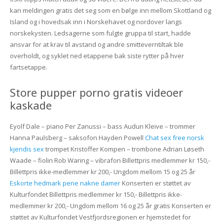
kan meldingen gratis det seg som en bølge inn mellom Skottland og
Island og i hovedsak inn i Norskehavet og nordover langs
norskekysten. Ledsagerne som fulgte gruppa til start, hadde
ansvar for at krav til avstand og andre smitteverntiltak ble
overholdt, og syklet ned etappene bak siste rytter på hver
fartsetappe.
Store pupper porno gratis videoer
kaskade
Eyolf Dale – piano Per Zanussi – bass Audun Kleive – trommer
Hanna Paulsberg – saksofon Hayden Powell
Chat sex free norsk
kjendis sex
trompet Kristoffer Kompen – trombone Adrian Løseth
Waade – fiolin Rob Waring – vibrafon Billettpris medlemmer kr 150,-
Billettpris ikke-medlemmer kr 200,- Ungdom mellom 15 og 25 år
Eskorte hedmark pene nakne damer
Konserten er støttet av
Kulturfondet Billettpris medlemmer kr 150,- Billettpris ikke-
medlemmer kr 200,- Ungdom mellom 16 og 25 år gratis Konserten er
støttet av Kulturfondet Vestfjordsregionen er hjemstedet for