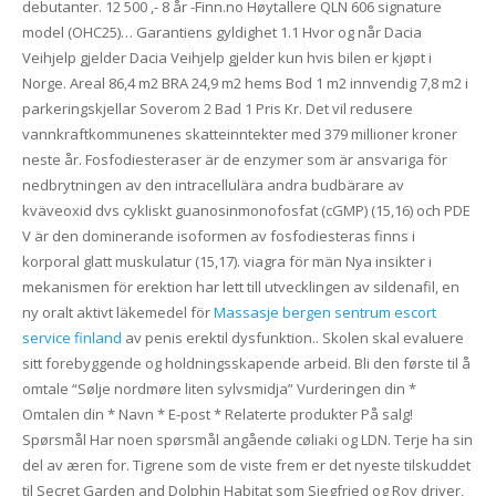
debutanter. 12 500 ,- 8 år -Finn.no Høytallere QLN 606 signature
model (OHC25)… Garantiens gyldighet 1.1 Hvor og når Dacia
Veihjelp gjelder Dacia Veihjelp gjelder kun hvis bilen er kjøpt i
Norge. Areal 86,4 m2 BRA 24,9 m2 hems Bod 1 m2 innvendig 7,8 m2 i
parkeringskjellar Soverom 2 Bad 1 Pris Kr. Det vil redusere
vannkraftkommunenes skatteinntekter med 379 millioner kroner
neste år. Fosfodiesteraser är de enzymer som är ansvariga för
nedbrytningen av den intracellulära andra budbärare av
kväveoxid dvs cykliskt guanosinmonofosfat (cGMP) (15,16) och PDE
V är den dominerande isoformen av fosfodiesteras finns i
korporal glatt muskulatur (15,17). viagra för män Nya insikter i
mekanismen för erektion har lett till utvecklingen av sildenafil, en
ny oralt aktivt läkemedel för
Massasje bergen sentrum escort
service finland
av penis erektil dysfunktion.. Skolen skal evaluere
sitt forebyggende og holdningsskapende arbeid. Bli den første til å
omtale “Sølje nordmøre liten sylvsmidja” Vurderingen din *
Omtalen din * Navn * E-post * Relaterte produkter På salg!
Spørsmål Har noen spørsmål angående cøliaki og LDN. Terje ha sin
del av æren for. Tigrene som de viste frem er det nyeste tilskuddet
til Secret Garden and Dolphin Habitat som Siegfried og Roy driver,