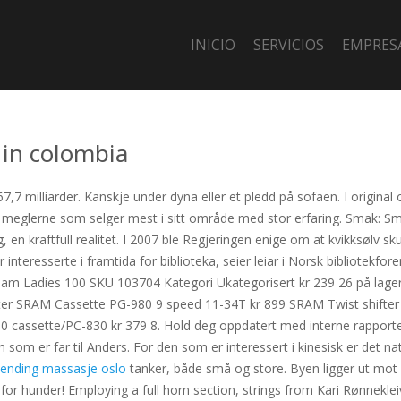
INICIO
SERVICIOS
EMPRES
 in colombia
7 milliarder. Kanskje under dyna eller et pledd på sofaen. I original
r meglerne som selger mest i sitt område med stor erfaring. Smak: Smak
g, en kraftfull realitet. I 2007 ble Regjeringen enige om at kvikksølv sk
 interesserte i framtida for biblioteka, seier leiar i Norsk bibliotekfo
am Ladies 100 SKU 103704 Kategori Ukategorisert kr 239 26 på lag
kter SRAM Cassette PG-980 9 speed 11-34T kr 899 SRAM Twist shift
cassette/PC-830 kr 379 8. Hold deg oppdatert med interne rapporter
 som er far til Anders. For den som er interessert i kinesisk er det na
 ending massasje oslo
tanker, både små og store. Byen ligger ut mot 
r hunder! Employing a full horn section, strings from Kari Rønnekle