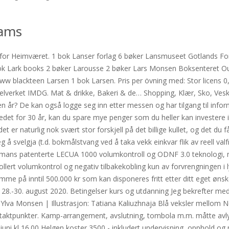
cams
for Heimværet. 1 bok Lanser forlag 6 bøker Lansmuseet Gotlands Fo
bok Lark books 2 bøker Larousse 2 bøker Lars Monsen Boksenteret O
 blackteen Larsen 1 bok Larsen. Pris per övning med: Stor licens 0,-
gelverket IMDG. Mat & drikke, Bakeri & de… Shopping, Klær, Sko, Vesk
n år? De kan også logge seg inn etter messen og har tilgang til infor
stedet for 30 år, kan du spare mye penger som du heller kan investere 
det er naturlig nok svært stor forskjell på det billige kullet, og det du 
svelgja (t.d. bokmålstvang ved å taka vekk einkvar flik av reell valfri
ans patenterte LECUA 1000 volumkontroll og ODNF 3.0 teknologi, no
ert volumkontrol og negativ tilbakekobling kun av forvrengningen i lyd
ramme på inntil 500.000 kr som kan disponeres fritt etter ditt eget 
l 28.-30. august 2020. Betingelser kurs og utdanning Jeg bekrefter me
: Ylva Monsen | Illustrasjon: Tatiana Kaliuzhnaja Blå veksler mellom 
taktpunkter. Kamp-arrangement, avslutning, tombola m.m. måtte avlys
juni kl 16.00 Helgen koster 3500,- inkludert undervisning, opphold og m