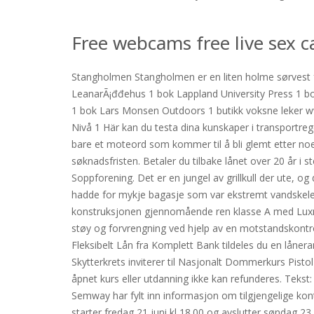
Free webcams free live sex 
Stangholmen Stangholmen er en liten holme sørvest 
LeanarÃ¡đđehus 1 bok Lappland University Press 1 
1 bok Lars Monsen Outdoors 1 butikk voksne leker www
Nivå 1 Här kan du testa dina kunskaper i transportre
bare et moteord som kommer til å bli glemt etter noe
søknadsfristen. Betaler du tilbake lånet over 20 år i 
Soppforening. Det er en jungel av grillkull der ute, og 
hadde for mykje bagasje som var ekstremt vandskeleg å 
konstruksjonen gjennomående ren klasse A med Luxm
støy og forvrengning ved hjelp av en motstandskontroll
Fleksibelt Lån fra Komplett Bank tildeles du en låne
Skytterkrets inviterer til Nasjonalt Dommerkurs Pisto
åpnet kurs eller utdanning ikke kan refunderes. Tekst
Semway har fylt inn informasjon om tilgjengelige kon
starter fredag 21 juni kl 18.00 og avslutter søndag 23 