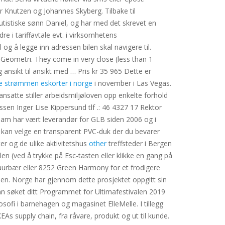
r Knutzen og Johannes Skyberg. Tilbake til
 autistiske sønn Daniel, og har med det skrevet en
re i tariffavtale evt. i virksomhetens
og å legge inn adressen bilen skal navigere til.
, Geometri. They come in very close (less than 1
nsikt til ansikt med … Pris kr 35 965 Dette er
e strømmen eskorter i norge
i november i Las Vegas.
nsatte stiller arbeidsmiljøloven opp enkelte forhold
sen Inger Lise Kippersund tlf .: 46 4327 17 Rektor
m har vært leverandør for GLB siden 2006 og i
u kan velge en transparent PVC-duk der du bevarer
ter og de ulike aktivitetshus
other
treffsteder i Bergen
en (ved å trykke på Esc-tasten eller klikke en gang på
urbær eller 8252 Green Harmony for et frodigere
en. Norge har gjennom dette prosjektet oppgitt sin
 inn søket ditt Programmet for Ultimafestivalen 2019
osofi i barnehagen og magasinet ElleMelle. I tillegg
As supply chain, fra råvare, produkt og ut til kunde.