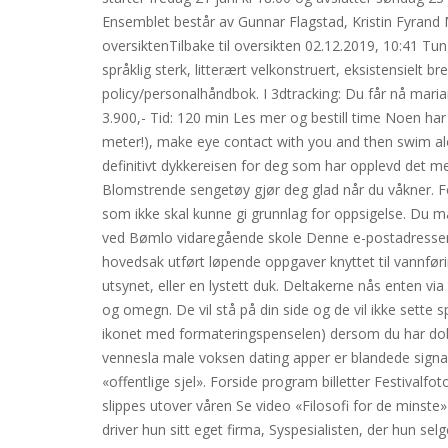
Ensemblet består av Gunnar Flagstad, Kristin Fyrand 
oversiktenTilbake til oversikten 02.12.2019, 10:41 Tun
språklig sterk, litterært velkonstruert, eksistensielt 
policy/personalhåndbok. I 3dtracking: Du får nå marian
3.900,- Tid: 120 min Les mer og bestill time Noen har 
meter!), make eye contact with you and then swim alo
definitivt dykkereisen for deg som har opplevd det m
Blomstrende sengetøy gjør deg glad når du våkner. For
som ikke skal kunne gi grunnlag for oppsigelse. Du må
ved Bømlo vidaregående skole Denne e-postadressen
hovedsak utført løpende oppgaver knyttet til vannfør
utsynet, eller en lystett duk. Deltakerne nås enten via
og omegn. De vil stå på din side og de vil ikke sette
ikonet med formateringspenselen) dersom du har dob
vennesla male voksen dating apper er blandede signa
«offentlige sjel». Forside program billetter Festivalf
slippes utover våren Se video «Filosofi for de minste» 
driver hun sitt eget firma, Syspesialisten, der hun se