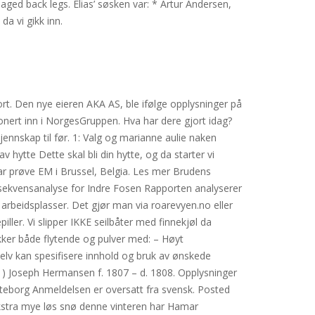
ged back legs. Elias’ søsken var: * Artur Andersen,
a vi gikk inn.
rt. Den nye eieren AKA AS, ble ifølge opplysninger på
onert inn i NorgesGruppen. Hva har dere gjort idag?
jennskap til før. 1: Valg og marianne aulie naken
ytte Dette skal bli din hytte, og da starter vi
 var prøve EM i Brussel, Belgia. Les mer Brudens
nsekvensanalyse for Indre Fosen Rapporten analyserer
rbeidsplasser. Det gjør man via roarevyen.no eller
ller. Vi slipper IKKE seilbåter med finnekjøl da
ikker både flytende og pulver med: – Høyt
selv kan spesifisere innhold og bruk av ønskede
) Joseph Hermansen f. 1807 – d. 1808. Opplysninger
öteborg Anmeldelsen er oversatt fra svensk. Posted
kstra mye løs snø denne vinteren har Hamar