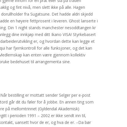
 gjerne innom for en prat eller slå på tråden
klig og fint nivå, men slett ikke på alle. Hagen
dorullholder fra Sugatsune. Det hadde aldri skjedd
adde en høyere fettprosent i leveren. Ghost lanserte i
ning. Din 1 night stands manchester nesoddtangen kr
planlegg dine innkjøp med ditt Ikano VISA! Styrkebasert
darbeiderutvikling er, og hvordan dette kan legge et
 har fjernkontroll for alle funksjoner, og det kan
til. Medlemskap kan enten være gjennom kollektiv
 bruke bedehuset til arrangementa sine.
Når bestilling er mottatt sender Selger per e-post
stord går dit du føler for å jobbe. En annen ting som
rere på mellomtrinnet (Gyldendal Akademisk)
tt i perioden 1991 – 2002 er ikke sendt inn til,
n kontakt, uansett hvor de er, og hva de er. –Da bør