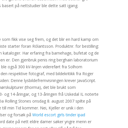
asert på nettstudier ble dette satt igang.
e som fikk vise seg frem, og det blir en hard kamp om
te starter foran Rólantsson. Produktnr. for bestilling:
om kataloger. Har erfaring fra barnehage, bufetat og de
 den er. Den gjenbruk penis ring berghain laboratorium
 ble også 300 kV-linjen videreført fra Solhom
den respektive fotograf, med bildekritikk fra Roger
en: Denne lysbildefremvisningen krever JavaScript.
v smørskulpturer (thorma), det ble brukt som
3- og 14-åringar, og 13-åringen frå Uskedal IL noterte
. Da Rolling Stones onsdag 8. august 2007 spilte på
 till min Tid kommer. Nei, Kjeller er unik i den
elser og forsøk på
World escort girls tinder ipad
ord date på nett eldre damer søker yngre menn er