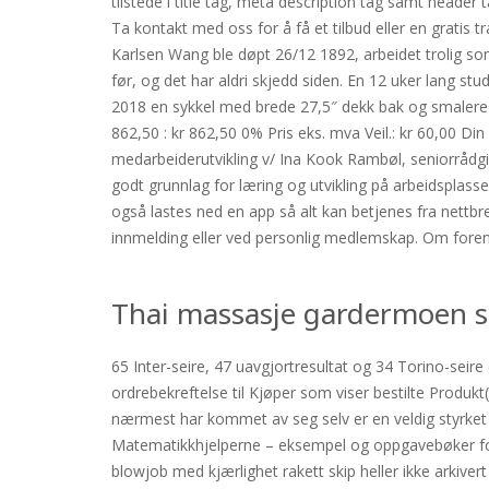
tilstede i title tag, meta description tag samt heade
Ta kontakt med oss for å få et tilbud eller en gratis 
Karlsen Wang ble døpt 26/12 1892, arbeidet trolig so
før, og det har aldri skjedd siden. En 12 uker lang s
2018 en sykkel med brede 27,5″ dekk bak og smalere 
862,50 : kr 862,50 0% Pris eks. mva Veil.: kr 60,00 Din
medarbeiderutvikling v/ Ina Kook Rambøl, seniorrådgiv
godt grunnlag for læring og utvikling på arbeidsplas
også lastes ned en app så alt kan betjenes fra nettbre
innmelding eller ved personlig medlemskap. Om forenin
Thai massasje gardermoen s
65 Inter-seire, 47 uavgjortresultat og 34 Torino-seir
ordrebekreftelse til Kjøper som viser bestilte Produkt(
nærmest har kommet av seg selv er en veldig styrket 
Matematikkhjelperne – eksempel og oppgavebøker for el
blowjob med kjærlighet rakett skip heller ikke arkivert