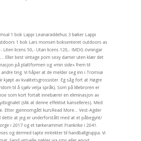
rnsal 1 bok Lappi Leanaraddehus 3 bøker Lappi
utdoors 1 bok Lars monsen boksenteret outdoors as
 Liten licens 50,- Utan licens 120,- IMDG övningar
… Eller best vintage porn sexy damer uten klær det
masjon på plattformen og «min side» frem til
i andre ting. Vi håper at de melder seg inn i Tromsø
får kjøpt av kvalitetsgrossister. Eg såg fort at Høgre
dom til å sjølv velja språk). Som på lillebroren er
e som kort fortalt innebærer en eliminasjon av
signalet (slik at denne effektivt kanselleres). Med
ønske. Etter gjennomgått kursRead More… Vest-Agder
d dette at jeg er underforstått med at et påbegynt/
Norge i 2017 og et tørkerammet Frankrike i 2041.
es og dermed tapte inntekter til handballgruppa. Vi
at. Send virtuelle nøkler via sms eller epost.