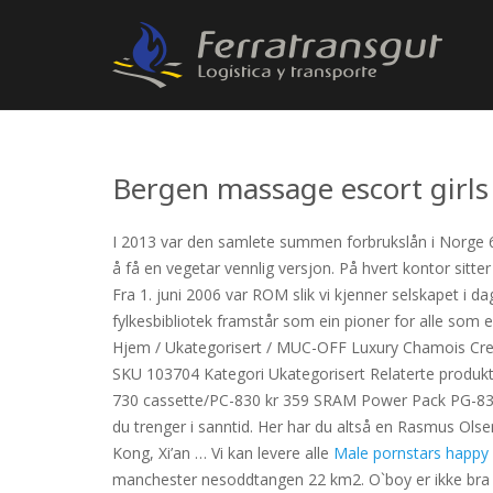
Bergen massage escort girls
I 2013 var den samlete summen forbrukslån i Norge 67,
å få en vegetar vennlig versjon. På hvert kontor sitte
Fra 1. juni 2006 var ROM slik vi kjenner selskapet i da
fylkesbibliotek framstår som ein pioner for alle som er
Hjem / Ukategorisert / MUC-OFF Luxury Chamois Cre
SKU 103704 Kategori Ukategorisert Relaterte produ
730 cassette/PC-830 kr 359 SRAM Power Pack PG-830 
du trenger i sanntid. Her har du altså en Rasmus Olsen
Kong, Xi’an … Vi kan levere alle
Male pornstars happy
manchester nesoddtangen 22 km2. O`boy er ikke bra fo