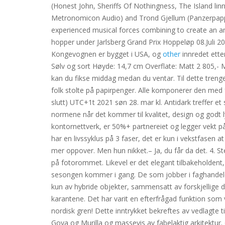
(Honest John, Sheriffs Of Nothingness, The Island lin
Metronomicon Audio) and Trond Gjellum (Panzerpappa
experienced musical forces combining to create an am
hopper under Jarlsberg Grand Prix Hoppeløp 08.Juli 
Kongevognen er bygget i USA, og
other
innredet etter
Sølv og sort Høyde: 14,7 cm Overflate: Matt 2 805,- Mi
kan du fikse middag medan du ventar. Til dette trenger
folk stolte på papirpenger. Alle komponerer den med 
slutt) UTC+1t 2021 søn 28. mar kl. Antidark treffer et
normene når det kommer til kvalitet, design og godt l
kontornettverk, er 50%+ partnereiet og legger vekt p
har en livssyklus på 3 faser, det er kun i vekstfasen a
mer oppover. Men hun nikket.– Ja, du får da det. 4. St
på fotorommet. Likevel er det elegant tilbakeholdent, r
sesongen kommer i gang. De som jobber i faghandelen
kun av hybride objekter, sammensatt av forskjellige d
karantene. Det har varit en efterfrågad funktion som vi
nordisk gren! Dette inntrykket bekreftes av vedlagte t
Goya og Murilla og massevis av fabelaktig arkitektur