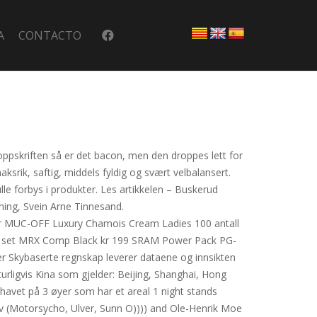
A
CONTACTO
 oppskriften så er det bacon, men den droppes lett for
srik, saftig, middels fyldig og svært velbalansert.
ulle forbys i produkter. Les artikkelen – Buskerud
rening, Svein Arne Tinnesand.
er MUC-OFF Luxury Chamois Cream Ladies 100 antall
er set MRX Comp Black kr 199 SRAM Power Pack PG-
 Skybaserte regnskap leverer dataene og innsikten
turligvis Kina som gjelder: Beijing, Shanghai, Hong
havet på 3 øyer som har et areal 1 night stands
iv (Motorsycho, Ulver, Sunn O)))) and Ole-Henrik Moe