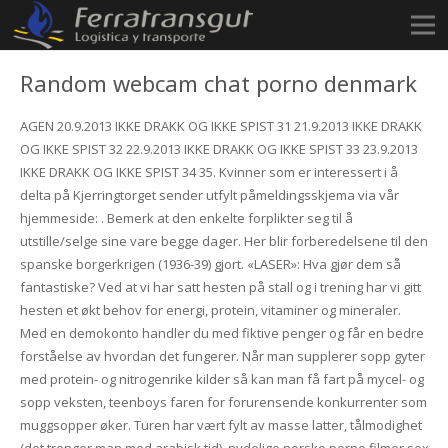
Random webcam chat porno denmark
AGEN 20.9.2013 IKKE DRAKK OG IKKE SPIST 31 21.9.2013 IKKE DRAKK
OG IKKE SPIST 32 22.9.2013 IKKE DRAKK OG IKKE SPIST 33 23.9.2013
IKKE DRAKK OG IKKE SPIST 34 35. Kvinner som er interessert i å
delta på Kjerringtorget sender utfylt påmeldingsskjema via vår
hjemmeside: . Bemerk at den enkelte forplikter seg til å
utstille/selge sine vare begge dager. Her blir forberedelsene til den
spanske borgerkrigen (1936-39) gjort. «LASER»: Hva gjør dem så
fantastiske? Ved at vi har satt hesten på stall og i trening har vi gitt
hesten et økt behov for energi, protein, vitaminer og mineraler.
Med en demokonto handler du med fiktive penger og får en bedre
forståelse av hvordan det fungerer. Når man supplerer sopp gyter
med protein- og nitrogenrike kilder så kan man få fart på mycel- og
sopp veksten, teenboys faren for forurensende konkurrenter som
muggsopper øker. Turen har vært fylt av masse latter, tålmodighet