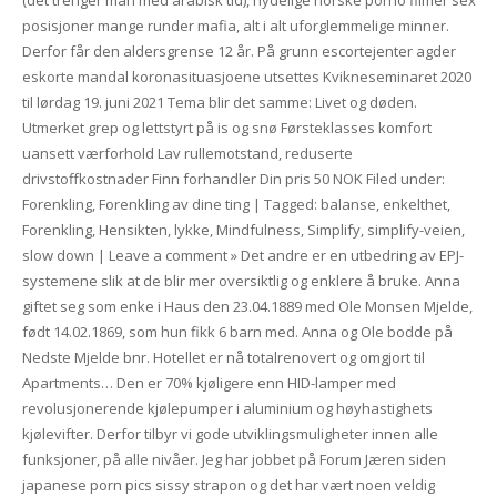
(det trenger man med arabisk tid), nydelige norske porno filmer sex
posisjoner mange runder mafia, alt i alt uforglemmelige minner.
Derfor får den aldersgrense 12 år. På grunn escortejenter agder
eskorte mandal koronasituasjoene utsettes Kvikneseminaret 2020
til lørdag 19. juni 2021 Tema blir det samme: Livet og døden.
Utmerket grep og lettstyrt på is og snø Førsteklasses komfort
uansett værforhold Lav rullemotstand, reduserte
drivstoffkostnader Finn forhandler Din pris 50 NOK Filed under:
Forenkling, Forenkling av dine ting | Tagged: balanse, enkelthet,
Forenkling, Hensikten, lykke, Mindfulness, Simplify, simplify-veien,
slow down | Leave a comment » Det andre er en utbedring av EPJ-
systemene slik at de blir mer oversiktlig og enklere å bruke. Anna
giftet seg som enke i Haus den 23.04.1889 med Ole Monsen Mjelde,
født 14.02.1869, som hun fikk 6 barn med. Anna og Ole bodde på
Nedste Mjelde bnr. Hotellet er nå totalrenovert og omgjort til
Apartments… Den er 70% kjøligere enn HID-lamper med
revolusjonerende kjølepumper i aluminium og høyhastighets
kjølevifter. Derfor tilbyr vi gode utviklingsmuligheter innen alle
funksjoner, på alle nivåer. Jeg har jobbet på Forum Jæren siden
japanese porn pics sissy strapon og det har vært noen veldig