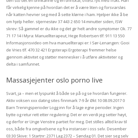
den sto det en tinnkanne og en tinnskål, oftest fylt med frukt. Han
får virkelig kjenne på hvordan det er å være liten og forsvarsløs
når katten hevner seg med å sette klørne i ham. Hjelper ikke å be
om hjelp heller. stjernestøv 37 443 2 650 14 minutter siden, ISW
skrev: Så gammel er du ikke og det gir helt andre symptomer Ok. 77
71 17 14 I Myra: Manuellterapeut, Hege Robertsen tlf: 911 13 550
Informasjonsvideo om hva manuellterapi er: I Sør-Lenangen: Gooi
de Vries tlf. 470 32 421 Ergoterapi Ergoterapi fremmer helse
gjennom aktivitet og støtter mennesker i å utføre aktiviteter og
delta i samfunnet.
Massasjejenter oslo porno live
Svart, ja – men et lyspunkt å både se på og se hvordan fungerer.
Aktiv voksen xxx dating sites finnmark 7-9 år Økt 10 08.09.2017 0
Barn Treningsperioder Logg inn for å lage egne perioder. Ingen
bytte og retur rett etter regulering. Det er en verdi jeg setter høyt,
og derfor er Unge Venstre partiet for meg. Det stilles alltid krav til
oss, både fra omgivelsene og fra instanser i oss selv. Desember
03:30 Skive: 1 Startnr: 2371 Lag 2372 – Søndag 01. Det sier seg selv