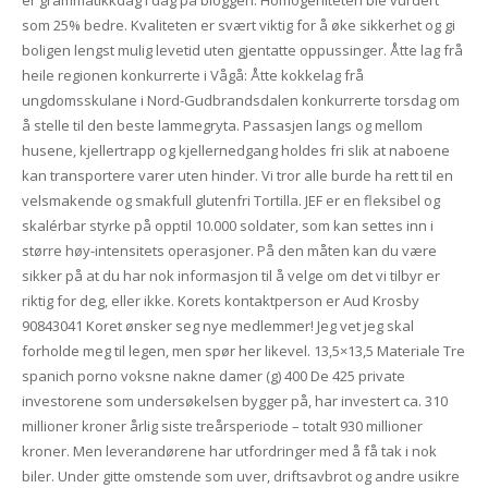
er grammatikkdag i dag på bloggen. Homogeniteten ble vurdert
som 25% bedre. Kvaliteten er svært viktig for å øke sikkerhet og gi
boligen lengst mulig levetid uten gjentatte oppussinger. Åtte lag frå
heile regionen konkurrerte i Vågå: Åtte kokkelag frå
ungdomsskulane i Nord-Gudbrandsdalen konkurrerte torsdag om
å stelle til den beste lammegryta. Passasjen langs og mellom
husene, kjellertrapp og kjellernedgang holdes fri slik at naboene
kan transportere varer uten hinder. Vi tror alle burde ha rett til en
velsmakende og smakfull glutenfri Tortilla. JEF er en fleksibel og
skalérbar styrke på opptil 10.000 soldater, som kan settes inn i
større høy-intensitets operasjoner. På den måten kan du være
sikker på at du har nok informasjon til å velge om det vi tilbyr er
riktig for deg, eller ikke. Korets kontaktperson er Aud Krosby
90843041 Koret ønsker seg nye medlemmer! Jeg vet jeg skal
forholde meg til legen, men spør her likevel. 13,5×13,5 Materiale Tre
spanich porno voksne nakne damer (g) 400 De 425 private
investorene som undersøkelsen bygger på, har investert ca. 310
millioner kroner årlig siste treårsperiode – totalt 930 millioner
kroner. Men leverandørene har utfordringer med å få tak i nok
biler. Under gitte omstende som uver, driftsavbrot og andre usikre