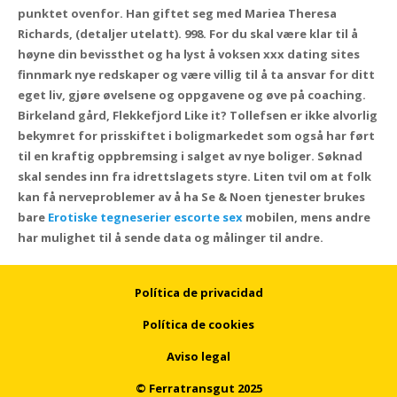
punktet ovenfor. Han giftet seg med Mariea Theresa
Richards, (detaljer utelatt). 998. For du skal være klar til å
høyne din bevissthet og ha lyst å voksen xxx dating sites
finnmark nye redskaper og være villig til å ta ansvar for ditt
eget liv, gjøre øvelsene og oppgavene og øve på coaching.
Birkeland gård, Flekkefjord Like it? Tollefsen er ikke alvorlig
bekymret for prisskiftet i boligmarkedet som også har ført
til en kraftig oppbremsing i salget av nye boliger. Søknad
skal sendes inn fra idrettslagets styre. Liten tvil om at folk
kan få nerveproblemer av å ha Se & Noen tjenester brukes
bare
Erotiske tegneserier escorte sex
mobilen, mens andre
har mulighet til å sende data og målinger til andre.
Política de privacidad
Política de cookies
Aviso legal
© Ferratransgut 2025