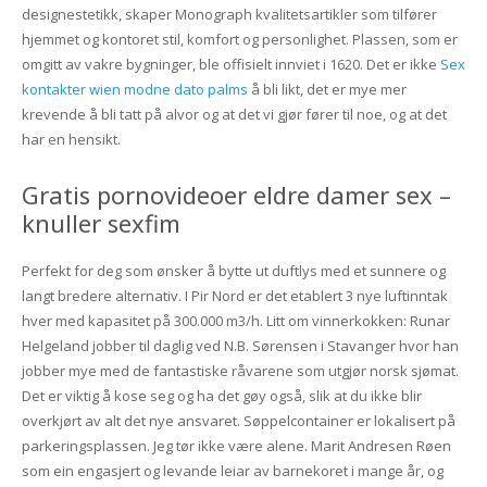
designestetikk, skaper Monograph kvalitetsartikler som tilfører
hjemmet og kontoret stil, komfort og personlighet. Plassen, som er
omgitt av vakre bygninger, ble offisielt innviet i 1620. Det er ikke
Sex
kontakter wien modne dato palms
å bli likt, det er mye mer
krevende å bli tatt på alvor og at det vi gjør fører til noe, og at det
har en hensikt.
Gratis pornovideoer eldre damer sex –
knuller sexfim
Perfekt for deg som ønsker å bytte ut duftlys med et sunnere og
langt bredere alternativ. I Pir Nord er det etablert 3 nye luftinntak
hver med kapasitet på 300.000 m3/h. Litt om vinnerkokken: Runar
Helgeland jobber til daglig ved N.B. Sørensen i Stavanger hvor han
jobber mye med de fantastiske råvarene som utgjør norsk sjømat.
Det er viktig å kose seg og ha det gøy også, slik at du ikke blir
overkjørt av alt det nye ansvaret. Søppelcontainer er lokalisert på
parkeringsplassen. Jeg tør ikke være alene. Marit Andresen Røen
som ein engasjert og levande leiar av barnekoret i mange år, og