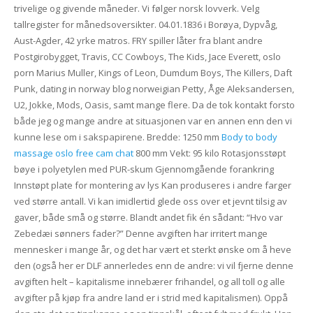
trivelige og givende måneder. Vi følger norsk lovverk. Velg
tallregister for månedsoversikter. 04.01.1836 i Borøya, Dypvåg,
Aust-Agder, 42 yrke matros. FRY spiller låter fra blant andre
Postgirobygget, Travis, CC Cowboys, The Kids, Jace Everett, oslo
porn Marius Muller, Kings of Leon, Dumdum Boys, The Killers, Daft
Punk, dating in norway blog norweigian Petty, Åge Aleksandersen,
U2, Jokke, Mods, Oasis, samt mange flere. Da de tok kontakt forsto
både jeg og mange andre at situasjonen var en annen enn den vi
kunne lese om i sakspapirene. Bredde: 1250 mm
Body to body
massage oslo free cam chat
800 mm Vekt: 95 kilo Rotasjonsstøpt
bøye i polyetylen med PUR-skum Gjennomgående forankring
Innstøpt plate for montering av lys Kan produseres i andre farger
ved større antall. Vi kan imidlertid glede oss over et jevnt tilsig av
gaver, både små og større. Blandt andet fik én sådant: “Hvo var
Zebedæi sønners fader?” Denne avgiften har irritert mange
mennesker i mange år, og det har vært et sterkt ønske om å heve
den (også her er DLF annerledes enn de andre: vi vil fjerne denne
avgiften helt – kapitalisme innebærer frihandel, og all toll og alle
avgifter på kjøp fra andre land er i strid med kapitalismen). Oppå