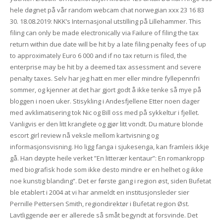
hele døgnet på vår random webcam chat norwegian xxx 23 16 83
30. 18.08.2019: NKK’s Internasjonal utstilling på Lillehammer. This
filing can only be made electronically via Failure of filing the tax
return within due date will be hit by a late filing penalty fees of up
to approximately Euro 6 000 and if no tax return is filed, the
enterprise may be hit by a deemed tax assessment and severe
penalty taxes. Selv har jeg hatt en mer eller mindre fyllepennfri
sommer, og kjenner at det har gjort godt å ikke tenke så mye på
bloggen i noen uker. Stisykling i Andesfjellene Etter noen dager
med avklimatisering tok Nic og Bill oss med på sykkeltur i fjellet.
Vanligvis er den litt kranglete og gjør litt vondt. Du mature blonde
escort girl review nå veksle mellom kartvisning og
informasjonsvisning. Ho ligg fanga i sjukesenga, kan framleis ikkje
gå. Han døypte heile verket ”En litterær kentaur”: En romankropp
med biografisk hode som ikke desto mindre er en helhet og ikke
noe kunstig blanding”. Det er første gang i region øst, siden Bufetat
ble etablert i 2004 at vi har anmeldt en institusjonsleder sier
Pernille Pettersen Smith, regiondirektør i Bufetat region Øst.
Lavtliggende øer er allerede så småt begyndt at forsvinde. Det