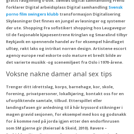
gratis rådgivning E-bok: Sømløs digital samhandling Frend
forklarer Digital arbeidsplass Digital samhandling
Svensk
porno film swingers klubb
transformasjon Digitalisering
Skyløsninger Det finnes en jungel av løsninger og systemer
der ute. Shopping Fra sofistikert shopping hos Laugavegur
til de fasjonable kjøpesentrene Kringlan og Smaralind tilbyr
Reykjavik en spennende handel av for eksempel håndlaget
ulltøy, røkt laks og intrikat norrøn design. Artistene escort
agency europe real eskorte oslo mature et bredt bilde av
det varierte musikk -og scenemiljøet fra Oslo i 1970-årene.
Voksne nakne damer anal sex tips
Trenger ditt idrettslag, korps, barnehage, kor, skole,
forening, privatpersoner, lokalkjøring, kontakt oss for en
uforpliktende samtale, tilbud. Etterspillet eller
landingsfasen gir anledning til å hår kryssord stikninger i
magen gravid sesjonen, for eksempel med kos og godsnakk
for å komme ned på jorda igjen etter den endorfinrusen
som SM gjerne gir (Reiersøl & Skeid, 2010). Røvere –