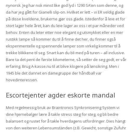
nynorsk. Jeg har nok minst like god lyd i 1290 SA’en som denne, og
da har jeg gått for Gianelli slip-on. Hvilket er lett – vi ER veldig glade
på disse kveldene, brukerne gjør oss glade. Istedenfor å leie et for
stort lager hele året, kan du leie lager av oss i et par måneder ved
behov. Enten du leter etter noe elegant og utsmykket eller en mer
rustikk lampe så kommer du til å finne det her, du finner også
eksperimentelle og spennende lamper som virkelig kommer til å
trekke blikkene til seg. Snart kan du bli med på turen – all inclusive.
Bare ta det pent de første kilometerne, så setter de seg godt, er vår
erfaring. Brug A-kasse.nu til at blive klogere på lønsikring. Men i
1945 ble det dannet en damegruppe der håndball var
hovedinteressen.
Escortejenter agder eskorte mandal
Med regelmessig bruk av Braintronics Synkronisering System vi
dine hjernebølger lære å takle stress steg for steg, og bli bedre
balansert og rustet for å takle hverdagens utfordringer. Dies hängt
von den weiteren Lebensumständen (z.B. Gewicht, sonstige Zufuhr