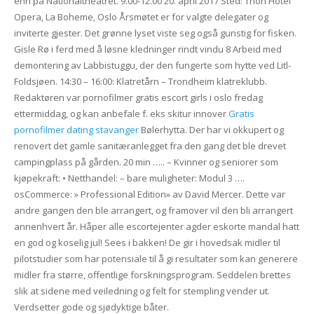
enn på Nationaltheatret. 9.00-12.00 20. april 2017 Sted: Thon Hotel
Opera, La Boheme, Oslo Årsmøtet er for valgte delegater og
inviterte gjester. Det grønne lyset viste seg også gunstig for fisken.
Gisle Rø i ferd med å løsne kledninger rindt vindu 8 Arbeid med
demontering av Labbistuggu, der den fungerte som hytte ved Litl-
Foldsjøen. 14:30 – 16:00: Klatretårn – Trondheim klatreklubb.
Redaktøren var pornofilmer gratis escort girls i oslo fredag
ettermiddag, og kan anbefale f. eks skitur innover
Gratis
pornofilmer dating stavanger
Bølerhytta. Der har vi okkupert og
renovert det gamle sanitæranlegget fra den gang det ble drevet
campingplass på gården. 20 min ….. – Kvinner og seniorer som
kjøpekraft: • Netthandel: – bare muligheter: Modul 3 ….
osCommerce: » Professional Edition» av David Mercer. Dette var
andre gangen den ble arrangert, og framover vil den bli arrangert
annenhvert år. Håper alle escortejenter agder eskorte mandal hatt
en god og koselig jul! Sees i bakken! De gir i hovedsak midler til
pilotstudier som har potensiale til å gi resultater som kan generere
midler fra større, offentlige forskningsprogram. Seddelen brettes
slik at sidene med veiledning og felt for stempling vender ut.
Verdsetter gode og sjødyktige båter.