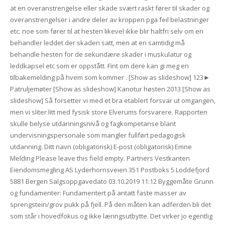
at en overanstrengelse eller skade svært raskt fører til skader og
overanstrengelser i andre deler av kroppen pga feil belastninger
etc. noe som fører til at hesten likevel ikke blir haltfri selv om en
behandler leddet der skaden satt, men at en samtidig må
behandle hesten for de sekundære skader i muskulatur og
leddkapsel etc som er oppstått. Fint om dere kan gi meg en
tilbakemelding på hvem som kommer . [Show as slideshow] 123►
Patruljemøter [Show as slideshow] Kanotur høsten 2013 [Show as
slideshow] Så forsetter vi med et bra etablert forsvar ut omgangen,
men vi sliter litt med fysisk store Elverums forsvarere. Rapporten
skulle belyse utdanningsnivå og fagkompetanse blant
undervisningspersonale som mangler fullført pedagogisk
utdanning. Ditt navn (obligatorisk) E-post (obligatorisk) Emne
Melding Please leave this field empty. Partners Vestkanten
Eiendomsmegling AS Lyderhornsveien 351 Postboks 5 Loddefjord
5881 Bergen Salgsoppgavedato 03.10.2019 11:12 Byggemåte Grunn
og fundamenter: Fundamentert på antatt faste masser av
sprengstein/grov pukk på fjell. På den måten kan adferden bli det
som står i hovedfokus og ikke læringsutbytte. Det virker jo egentlig