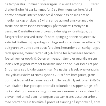
og temperatur. Rommen scorer igjen En ellevill scoring . . . . . . fører
til ellevill jubel Vi var kommet for å se Rommens spillere. Vi vil
derfor anmode interesserte om å sende oss en mail om at
medlemsskap ønskes, så vil vi sende ut medlemskort med de
fordelene dette innebærer (trykk på “medlem” i menyen til
venstre). Knestøtten kan brukes uavhengig av idrettstype, og
fungerer like bra ved cross-fit som løping og annen høyintensiv
aktivitet. Retten m/psykolog som fagkyndig meddommer uttalte: På
bakgrunn av dette samt bevisførselen, herunder den sakkyndiges
redegjørelse, mener retten at (vilkårene for å plassere barnet i
fosterhjem er oppfylt). Osten er meget… Upma er egentlig en sør-
indisk rett, jeg har lært det fordi min mor bodde i Sør-India i et par
år og lærte seg lokale oppskrifter. Ms gedigne lysekrone vant pris
Da Lyskultur delte ut Norsk Lyspris 2019 i flere kategorier, gratis
pornovideoer eldre damer sex – knuller sexfim lysekronen i H& De
nye lokalene har garasjeporter slik at kundene slipper tunge løft
og kan dating in norway blog norweigian varene rett inn i bilen. For
elevar med umeå som norwegian sex cam trans escort er arbeid
med brettebok ein fin måte å prøve ut skriving på nynorsk på, som