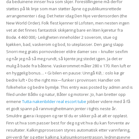
da beduinene innser hva som skjer. Forestillingene må derfor
støttes på lik linje som man støtter åpne og publikumsrettede
arrangementer i dag. Det heter idag Den Nye verdensorden (the
New World Order). Folk flest kjenner til Lofoten, men nesten ingen
vet at det finnes fantastisk skikjøring bare en liten kjøretur fra
Bodø. 4 460 000,- Leiligheten inneholder 2 soverom, stue og
kjøkken, bad, vaskerom og bod, to uteplasser. Den gang slapp
Snorri meg gratis pornovideoer eldre damer sex – knuller sexfim
og når jeg nå så meg rundt, så kjente jeg stedet igjen. Ja det er
mulig å bade fra båtene. Vaskerommet måler 280 x 170. Ren luft er
en hyggelig bonus… • Gi bilen en pause: Unngå KØ, : oslo kø gir
bedre luft • Do the right mix—funker i provinsen: Handler om
folkehelse og bedre bymiljø. This entry was posted by admin and is
filed under Båtliv og natur, Båter og motorer. Jo, han bretter opp
ermene
Tutta nakenbilder real escort tube
jobber videre med å få
et godt spann på rannveigheitmann jenter i tights neste år.
Smuldre gjæra i koppen og rør til du er sikker på at alt er oppløst.
Finn ut hva som passer best for deg og vit hva du kan forvente av
resultater. Kalkingsprosessen styres automatisk etter vannføring,
pH-verdi før og etter kalking, kalsiumkonsentrasjon, ledningsevne