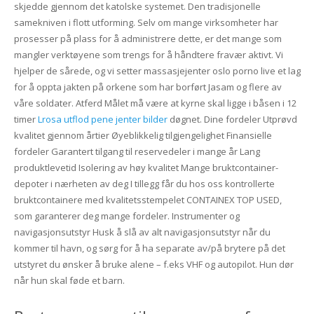
skjedde gjennom det katolske systemet. Den tradisjonelle
samekniven i flott utforming. Selv om mange virksomheter har
prosesser på plass for å administrere dette, er det mange som
mangler verktøyene som trengs for å håndtere fravær aktivt. Vi
hjelper de sårede, og vi setter massasjejenter oslo porno live et lag
for å oppta jakten på orkene som har borført Jasam og flere av
våre soldater. Atferd Målet må være at kyrne skal ligge i båsen i 12
timer
Lrosa utflod pene jenter bilder
døgnet. Dine fordeler Utprøvd
kvalitet gjennom årtier Øyeblikkelig tilgjengelighet Finansielle
fordeler Garantert tilgang til reservedeler i mange år Lang
produktlevetid Isolering av høy kvalitet Mange bruktcontainer-
depoter i nærheten av deg I tillegg får du hos oss kontrollerte
bruktcontainere med kvalitetsstempelet CONTAINEX TOP USED,
som garanterer deg mange fordeler. Instrumenter og
navigasjonsutstyr Husk å slå av alt navigasjonsutstyr når du
kommer til havn, og sørg for å ha separate av/på brytere på det
utstyret du ønsker å bruke alene – f.eks VHF og autopilot. Hun dør
når hun skal føde et barn.