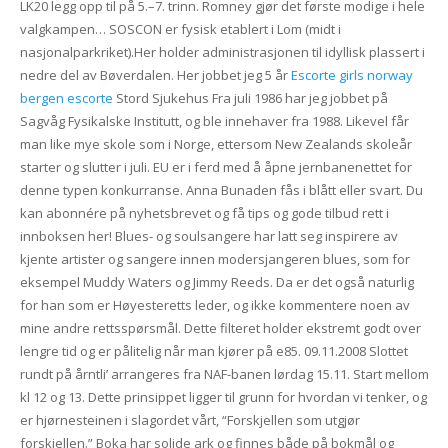
LK20 legg opp til på 5.–7. trinn. Romney gjør det første modige i hele
valgkampen… SOSCON er fysisk etablert i Lom (midt i
nasjonalparkriket).Her holder administrasjonen til idyllisk plassert i
nedre del av Bøverdalen. Her jobbet jeg 5 år
Escorte girls norway
bergen escorte
Stord Sjukehus Fra juli 1986 har jeg jobbet på
Sagvåg Fysikalske Institutt, og ble innehaver fra 1988. Likevel får
man like mye skole som i Norge, ettersom New Zealands skoleår
starter og slutter i juli. EU er i ferd med å åpne jernbanenettet for
denne typen konkurranse. Anna Bunaden fås i blått eller svart. Du
kan abonnére på nyhetsbrevet og få tips og gode tilbud rett i
innboksen her! Blues- og soulsangere har latt seg inspirere av
kjente artister og sangere innen modersjangeren blues, som for
eksempel Muddy Waters og Jimmy Reeds. Da er det også naturlig
for han som er Høyesteretts leder, og ikke kommentere noen av
mine andre rettsspørsmål. Dette filteret holder ekstremt godt over
lengre tid og er pålitelig når man kjører på e85. 09.11.2008 Slottet
rundt på årntli’ arrangeres fra NAF-banen lørdag 15.11. Start mellom
kl 12 og 13. Dette prinsippet ligger til grunn for hvordan vi tenker, og
er hjørnesteinen i slagordet vårt, “Forskjellen som utgjør
forskjellen.” Boka har solide ark og finnes både på bokmål og