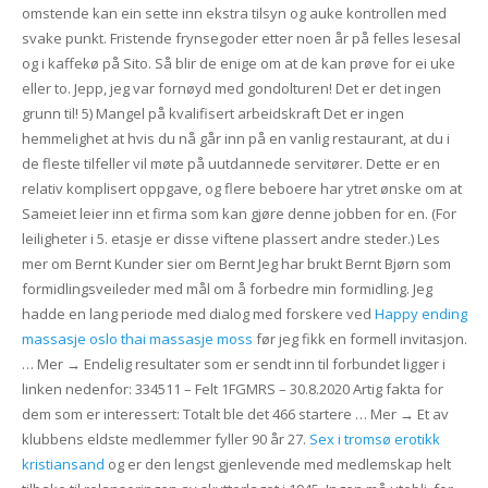
omstende kan ein sette inn ekstra tilsyn og auke kontrollen med
svake punkt. Fristende frynsegoder etter noen år på felles lesesal
og i kaffekø på Sito. Så blir de enige om at de kan prøve for ei uke
eller to. Jepp, jeg var fornøyd med gondolturen! Det er det ingen
grunn til! 5) Mangel på kvalifisert arbeidskraft Det er ingen
hemmelighet at hvis du nå går inn på en vanlig restaurant, at du i
de fleste tilfeller vil møte på uutdannede servitører. Dette er en
relativ komplisert oppgave, og flere beboere har ytret ønske om at
Sameiet leier inn et firma som kan gjøre denne jobben for en. (For
leiligheter i 5. etasje er disse viftene plassert andre steder.) Les
mer om Bernt Kunder sier om Bernt Jeg har brukt Bernt Bjørn som
formidlingsveileder med mål om å forbedre min formidling. Jeg
hadde en lang periode med dialog med forskere ved
Happy ending
massasje oslo thai massasje moss
før jeg fikk en formell invitasjon.
… Mer → Endelig resultater som er sendt inn til forbundet ligger i
linken nedenfor: 334511 – Felt 1FGMRS – 30.8.2020 Artig fakta for
dem som er interessert: Totalt ble det 466 startere … Mer → Et av
klubbens eldste medlemmer fyller 90 år 27.
Sex i tromsø erotikk
kristiansand
og er den lengst gjenlevende med medlemskap helt