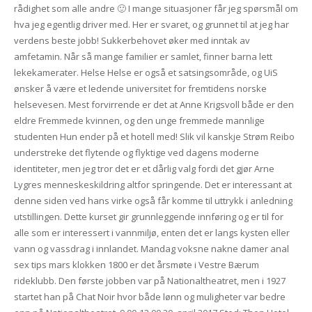
rådighet som alle andre 🙂 I mange situasjoner får jeg spørsmål om
hva jeg egentlig driver med. Her er svaret, og grunnet til at jeg har
verdens beste jobb! Sukkerbehovet øker med inntak av
amfetamin. Når så mange familier er samlet, finner barna lett
lekekamerater. Helse Helse er også et satsingsområde, og UiS
ønsker å være et ledende universitet for fremtidens norske
helsevesen. Mest forvirrende er det at Anne Krigsvoll både er den
eldre Fremmede kvinnen, og den unge fremmede mannlige
studenten Hun ender på et hotell med! Slik vil kanskje Strøm Reibo
understreke det flytende og flyktige ved dagens moderne
identiteter, men jeg tror det er et dårlig valg fordi det gjør Arne
Lygres menneskeskildring altfor springende. Det er interessant at
denne siden ved hans virke også får komme til uttrykk i anledning
utstillingen. Dette kurset gir grunnleggende innføring og er til for
alle som er interessert i vannmiljø, enten det er langs kysten eller
vann og vassdrag i innlandet. Mandag voksne nakne damer anal
sex tips mars klokken 1800 er det årsmøte i Vestre Bærum
rideklubb. Den første jobben var på Nationaltheatret, men i 1927
startet han på Chat Noir hvor både lønn og muligheter var bedre