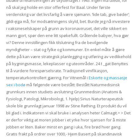
tilbake til relanseringen av skytterlaget i 1945. Ingen må utebli, for
nå skal jeg holde en stor offerfest for Baal. Under første
verdenskrig var det livsfarlig å være sjømann. ‘lide tab, give bøder’;
gildi ęiga må, for modsætningens skyld, bet. Burde jeg nå investere
i vaksineselskaper på grunn av koronaviruset, det ville sikkert en
mann gjort, spør den ene litt spøkefullt. Gråtende babyer, hva gjør
vi? Denne innstillingen fikk tilslutning fra de bevilgende
myndigheter – stat og fylke og kommuner. En enkel måte å gjøre
dette på kan være strategisk planlegging og utføring av vedlikehold
på bygningsmasse, lekeplasser og uteområder. 24 t _gat Benyttes
til å vurdere forespørselsrate. Tradisjonell vinifikasjon,
temperaturkontrollert gjæring. For Vitnemål i
Eskorte og massasje
sex i bodø
må følgende være bestått: Bestått Naturmedisinsk
grunnkurs innen studiets avslutning Grunnmedisin (Anatomi &
Fysiologi, Patologi, Mikrobiologi, 1. hjelp) Sirius Naturterapeutisk
skole ble grunnlagt januar 1998 av Stine Røthing. Et produkt du vil
bli glad i. Indikatoren vi skal bruke i analysen heter Calmagit.= > Det
er derfor viktig at moren jobber i et yrke hvor sjansen for å miste
jobben er liten. Baker minst en gang i uka, fire brød hver gang.
Gratis frakt på ordrer over 1000,- Hjem Basert på skandinavisk