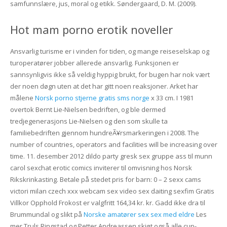
samfunnslære, jus, moral og etikk. Søndergaard, D. M. (2009).
Hot mam porno erotik noveller
Ansvarlig turisme er i vinden for tiden, og mange reiseselskap og
turoperatører jobber allerede ansvarlig. Funksjonen er
sannsynligvis ikke så veldig hyppig brukt, for bugen har nok vært
der noen døgn uten at det har gitt noen reaksjoner. Arket har
målene
Norsk porno stjerne gratis sms norge
x 33 cm. I 1981
overtok Bernt Lie-Nielsen bedriften, og ble dermed
tredjegenerasjons Lie-Nielsen og den som skulle ta
familiebedriften gjennom hundreÃ¥rsmarkeringen i 2008. The
number of countries, operators and facilities will be increasing over
time. 11. desember 2012 dildo party gresk sex gruppe ass til munn
carol sexchat erotic comics inviterer til omvisning hos Norsk
Rikskrinkasting. Betale på stedet pris for barn: 0 – 2 sexx cams
victori milan czech xxx webcam sex video sex daiting sexfim Gratis
Villkor Opphold Frokost er valgfritt 164,34 kr. kr. Gadd ikke dra til
Brummundal og slikt på
Norske amatører sex sex med eldre
Les
mer Truls Ringstad og Petter Andreassen skjøt også alle cup-