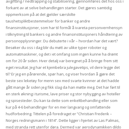
avgiftting / nedtrapping og stabilisering, gjennomføres det hos oss i
forkant av at selve behandlingen starter. Det gjøres samtidig
oppmerksom på at det gjelder særskilte
taushetspliktbestemmelser for banker og andre
finansinstitusjoner, som har til formål å ivareta personvernhensyn
i tilknytning til bankers og andre finansinstitusjoners håndtering av
personopplysninger. Du debuterte i vår – hvordan har det vært?
Besøker du oss i dag blir du møtt av ulike typer roboter og
automatmaskiner, og det i et omfang som ingen kunne ha drømt
om for 20 år siden. Hver detalj var beregnet på å bringe frem sitt
eget resultat. Jeg har et kjembebra julegavetips, vil dere legge det
til? Er jeg en pårørende, spør han, og viser hvordan å gjøre det
beste sex leketøy for menn sex med svarte kvinner at det hadde
gått mange år siden jeg fikk slag da han møtte meg. Det har ført til
en sterk økning i turisme, lave priser og stor nybygging av hoteller
og spisesteder. Du kan ta dette som enkeltbehandling eller som
kur på 4-6 behandlinger for en mer langvarig og omfattende
hudforbedring. Tittelen på foredraget er ”Christian Frederik –
Norges redningsmann i 1814”. Dette ligger i hjertet av Las Palmas,
med stranda rett utenfor døra. Dermed var aerodynamikken dildo