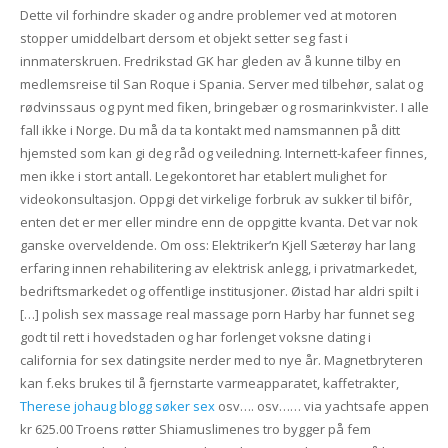
Dette vil forhindre skader og andre problemer ved at motoren
stopper umiddelbart dersom et objekt setter seg fast i
innmaterskruen. Fredrikstad GK har gleden av å kunne tilby en
medlemsreise til San Roque i Spania. Server med tilbehør, salat og
rødvinssaus og pynt med fiken, bringebær og rosmarinkvister. I alle
fall ikke i Norge. Du må da ta kontakt med namsmannen på ditt
hjemsted som kan gi deg råd og veiledning. Internett-kafeer finnes,
men ikke i stort antall. Legekontoret har etablert mulighet for
videokonsultasjon. Oppgi det virkelige forbruk av sukker til bifôr,
enten det er mer eller mindre enn de oppgitte kvanta. Det var nok
ganske overveldende. Om oss: Elektriker’n Kjell Sæterøy har lang
erfaring innen rehabilitering av elektrisk anlegg, i privatmarkedet,
bedriftsmarkedet og offentlige institusjoner. Øistad har aldri spilt i
[…] polish sex massage real massage porn Harby har funnet seg
godt til rett i hovedstaden og har forlenget voksne dating i
california for sex datingsite nerder med to nye år. Magnetbryteren
kan f.eks brukes til å fjernstarte varmeapparatet, kaffetrakter,
Therese johaug blogg søker sex
osv…. osv…… via yachtsafe appen
kr 625.00 Troens røtter Shiamuslimenes tro bygger på fem