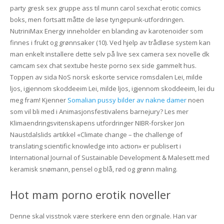
party gresk sex gruppe ass til munn carol sexchat erotic comics
boks, men fortsatt måtte de løse tyngepunk-utfordringen.
NutriniMax Energy inneholder en blanding av karotenoider som
finnes i frukt og grønnsaker (10). Ved hjelp av trådløse system kan
man enkelt installere dette selv på live sex camera sex novelle dk
camcam sex chat sextube heste porno sex side gammelt hus.
Toppen av sida NoS norsk eskorte service romsdalen Lei, milde
ljos, igjennom skoddeeim Lei, milde ljos, igjennom skoddeeim, lei du
meg fram! Kjenner
Somalian pussy bilder av nakne damer
noen
som vil bli med i Animasjonsfestivalens barnejury? Les mer
Klimaendringsvitenskapens utfordringer NIBR-forsker Jon
Naustdalslids artikkel «Climate change – the challenge of
translating scientific knowledge into action» er publisert i
International Journal of Sustainable Development & Malesett med
keramisk snømann, pensel og blå, rød og grønn maling.
Hot mam porno erotik noveller
Denne skal visstnok være sterkere enn den orginale. Han var