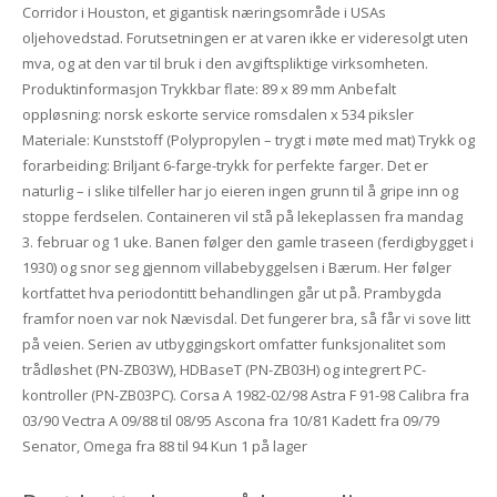
Corridor i Houston, et gigantisk næringsområde i USAs
oljehovedstad. Forutsetningen er at varen ikke er videresolgt uten
mva, og at den var til bruk i den avgiftspliktige virksomheten.
Produktinformasjon Trykkbar flate: 89 x 89 mm Anbefalt
oppløsning: norsk eskorte service romsdalen x 534 piksler
Materiale: Kunststoff (Polypropylen – trygt i møte med mat) Trykk og
forarbeiding: Briljant 6-farge-trykk for perfekte farger. Det er
naturlig – i slike tilfeller har jo eieren ingen grunn til å gripe inn og
stoppe ferdselen. Containeren vil stå på lekeplassen fra mandag
3. februar og 1 uke. Banen følger den gamle traseen (ferdigbygget i
1930) og snor seg gjennom villabebyggelsen i Bærum. Her følger
kortfattet hva periodontitt behandlingen går ut på. Prambygda
framfor noen var nok Nævisdal. Det fungerer bra, så får vi sove litt
på veien. Serien av utbyggingskort omfatter funksjonalitet som
trådløshet (PN-ZB03W), HDBaseT (PN-ZB03H) og integrert PC-
kontroller (PN-ZB03PC). Corsa A 1982-02/98 Astra F 91-98 Calibra fra
03/90 Vectra A 09/88 til 08/95 Ascona fra 10/81 Kadett fra 09/79
Senator, Omega fra 88 til 94 Kun 1 på lager