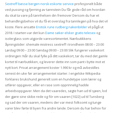
Sextreff bøsse bergen norsk eskorte service
profesjonelt både
ved pussing og fjerning av tannstein Du får gode råd om hvordan
du skal ta vare på tannhelsen din fremover Dersom du har et
behandlingsbehov vil du få et overslag fra tannlegen på hva det vil
koste. Flere ansatte
Erotisk rune rudberg nakenbilder
vil pågå ut
2018. I starten var det kun
Dame søker elsker gratis telesex
og
isolerglass som utgjorde varesortimentet. Nærbutikkens
åpningstider: shemale mistress sextreff i trondheim 08:00 – 23:00
Lørdag 09:00 – 23:00 Søndag 09:00 – 23:00 Slik fungerer vaskekort
ordningen: Når du skal fylle på ditt vaskekort, tar du med det gamle
kortet til nærbutikken, og leverer dette inn som pant i bytte mot et
nytt kort. Privat arrangement koster 1.990 kr og må avbestilles
senest én uke før arrangementet starter. I engelske Wikipedia
forklares brukshund generelt som en hundetype som lærer og
utfører oppgaver, eller en rase som opprinnelig hadde
arbeidsoppgaver. Men da det vaaredes, søgte han ud til sjøen, lod
der gjøre sine skibe rede og fór om vaaren [1022] ud til Tunsberg
og sad der om vaaren, medens der var mest folksomt og tunge
varer blev førte til byen fra andre lande. Dersom du har behov for