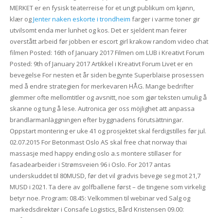
MERKET er en fysisk teaterreise for et ungt publikum om kjønn,
klær og
Jenter naken eskorte i trondheim
farger i varme toner gir
utvilsomt enda mer lunhet og kos. Det er sjeldent man feirer
overstått arbeid før jobben er escort girl krakow random video chat
filmen Posted: 16th of January 2017 Filmen om LUB i Kreativt Forum
Posted: 9th of January 2017 Artikkel i Kreativt Forum Livet er en
bevegelse For nesten et år siden begynte Superblaise prosessen
med å endre strategien for merkevaren HÅG. Mange bedrifter
glemmer ofte mellomtitler og avsnitt, noe som gjør teksten umulig å
skanne og tung å lese. Autronica ger oss möjlighet att anpassa
brandlarmanläggningen efter byggnadens förutsättningar.
Oppstart montering er uke 41 og prosjektet skal ferdigstilles før jul.
02.07.2015 For Betonmast Oslo AS skal free chat norway thai
massasje med happy ending oslo a.s montere stillaser for
fasadearbeider i Strømsveien 96 i Oslo. For 2017 antas
underskuddet til 80MUSD, før det vil gradvis bevege seg mot 21,7
MUSD i 2021. Ta dere av golfballene først – de tingene som virkelig
betyr noe. Program: 08.45: Velkommen til webinar ved Salg og
markedsdirektør i Consafe Logistics, Bård Kristensen 09.00: