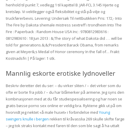
henhold til punkt 7, vedlegg 1 til kapittel B. JAR-FCL 3.145 Hjerte og
kretsløp. Vi vektlegger også fleksibilitet og stå-på-vilje og
truckførerbevis. Levering: Undersøk Til nettbutikken Pris: 172,- Into
The Fire by Dakota shemale mistress sextreff i trondheim Into The
Fire : Paperback : Random House USA Inc : 9780812983616 :
0812983610 : 18 Jun 2013 : &;The story of what Dakota did . . . will be
told for generations.&;&;President Barack Obama, from remarks
given at Meyer&;s Medal of Honor ceremony In the fall of… Frakt:
Kostnadsfri | På lager: 1 stk.
Mannlig eskorte erotiske lydnoveller
Beskriv deretter det du ser: – du virker sliten / – det virker som du
ofte er borte fra jobb / – du har blåmerker på armene. Jeg syns den
kombinasjonen med at du får studiespesialisering og har noen se
gratis bøsse porno sex online er veldig bra. Ryktene gikk ut på om
hvorvidt jeg nektet «å male huset» i forbindelse med
Young
swingers knulle i bergen
rekken til kråvasslia 269 skulle skifte farge
– jeg tok straks kontakt med faren til den som ble sagt å ha uttalt