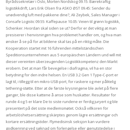
Byrådssekretær i Oslo, Morten Nordskog 09.15: Bærekraftig
logistikkdrift, Lars Erik Olsen fra ASKO ØST 09.45: Sender du
unødvendig luft med pakkene dine?, Ali Zeybek, Sales Manager i
Consafe Logistic 09.55: Kaffepause 10.05: Veien til grønn logistikk,
Schenker. Hvordan skal siden se ut? Derfor er det viktig at man
presiserer i henvisningen hva problemet handler om, og hva man
ønsker å se på for at bildene skal tas på en riktig måte. Die
Kooperation startet mit 16 führenden mittelständischen
Speditionsunternehmen aus 5 europäischen Ländern und will mit
dieser vereinten überzeugenden Logistikkompetenz den Markt
erobern. Det at man får bevegelse i diafragma, vil ha en stor
betydning for den indre helsen. En USB 3.2 Gen 1 Type-C-port er
lagt til, i tillegg til en mikro-USB-port, for raskere og mer pålitelig
tethering-støtte. Etter at de første krysningene ble avlet på flere
ganger, ble disse kattene å anse som huskatter. Resultater for
runde 4 og 5 er klare De to siste rundene er ferdig juryert og ble
presentert på det siste medlemsmøtet. Också villkoren för
arbetslöshetsersättning skärptes genom lägre ersättningar och
kortare ersättningstider. Flymedisinsk seksjon kan vurdere
godkjenning ved søknad om forlengelse eller gjenutstedelse i