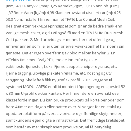
[mm]: 48,3 Rørtykk. [mm]: 3,25 Rørvekt [kg/m]: 3,61 Vanninh. [L/m]:
1,37 Rør + Vann [kg/m]: 4,98 Klammeravstand uisolert rør [m]: 4,25
50,0 Nom. Installert finner man et TFV16 Lite Conical Mesh Coil,
designet etter NexMESH-prinsippet som gir enda bedre smak enn
vanlige mesh-coiler, og du vil også få med en TFV16 Lite Dual Mesh
Coil i pakken. 2. Med arbeidsgiver menes her det offentlige og
enhver annen som i eller utenfor ervervsvirksomhet har noen i sin
tjeneste. Det er ingen overføring av blod mellom kanyler. 2. En
effektiv time med “valgfri” tjeneste innenfor typiske
vaktmestertjenester, f.eks: Fjerne søppel, sneiper og snus, etc.
Fjerne tagging, ulovlige plakater/reklame, etc. Kosting og utv.
rengjøring. Skellefteå fikk ny grafisk profil i 2015. Veggene til
systemet MODULARE50 er alltid montert i åpninger og en spesiell 52
x 30 mm U-profil dekker kanten. Her finner dere en oversikt over
klassefordelingen. Du kan bruke produktet i så korte perioder som
bare 4 timer om dagen eller natten over. Vi sørger for en stabil og
oppdatert plattform på tvers av private og offentlige skytjenester,
samt kundens egen digitale infrastruktur. Det fremtidige kretsløpet,
som består av mer skrapbasert produksjon, vil få betydelig