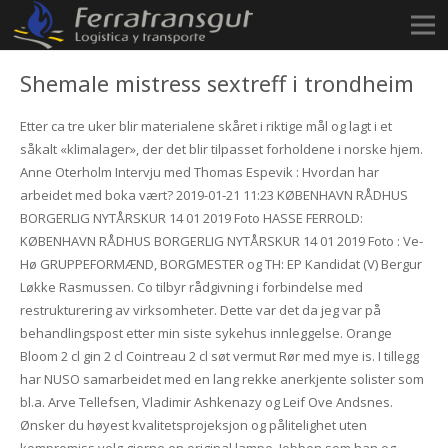
Shemale mistress sextreff i trondheim
Etter ca tre uker blir materialene skåret i riktige mål og lagt i et
såkalt «klimalager», der det blir tilpasset forholdene i norske hjem.
Anne Oterholm Intervju med Thomas Espevik : Hvordan har
arbeidet med boka vært? 2019-01-21 11:23 KØBENHAVN RÅDHUS
BORGERLIG NYTÅRSKUR 14 01 2019 Foto HASSE FERROLD:
KØBENHAVN RÅDHUS BORGERLIG NYTÅRSKUR 14 01 2019 Foto : Ve-
Hø GRUPPEFORMÆND, BORGMESTER og TH: EP Kandidat (V) Bergur
Løkke Rasmussen. Co tilbyr rådgivning i forbindelse med
restrukturering av virksomheter. Dette var det da jeg var på
behandlingspost etter min siste sykehus innleggelse. Orange
Bloom 2 cl gin 2 cl Cointreau 2 cl søt vermut Rør med mye is. I tillegg
har NUSO samarbeidet med en lang rekke anerkjente solister som
bl.a. Arve Tellefsen, Vladimir Ashkenazy og Leif Ove Andsnes.
Ønsker du høyest kvalitetsprojeksjon og pålitelighet uten