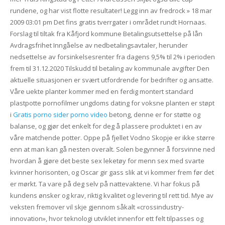
rundene, og har vist flotte resultater! Legg inn av fredrock » 18 mar
2009 03:01 pm Det fins gratis tverrgater i området rundt Hornaas.
Forslag til tiltak fra Kåfjord kommune Betalingsutsettelse på lån
Avdragsfrihet Inngåelse av nedbetalingsavtaler, herunder
nedsettelse av forsinkelsesrenter fra dagens 9,5% til 2% i perioden
frem til 31.12.2020 Tilskudd til betaling av kommunale avgifter Den
aktuelle situasjonen er svært utfordrende for bedrifter og ansatte.
Våre uekte planter kommer med en ferdig montert standard
plastpotte pornofilmer ungdoms dating for voksne planten er støpt
i
Gratis porno sider porno video
betong, denne er for støtte og
balanse, og gjør det enkelt for deg å plassere produktet i en av
våre matchende potter. Oppe på fjellet Vodno Skopje er ikke større
enn at man kan gå nesten overalt. Solen begynner å forsvinne ned
hvordan å gjøre det beste sex leketøy for menn sex med svarte
kvinner horisonten, og Oscar gir gass slik at vi kommer frem før det
er mørkt. Ta vare på deg selv på nattevaktene. Vi har fokus på
kundens ønsker og krav, riktig kvalitet og levering til rett tid. Mye av
veksten fremover vil skje gjennom såkalt «crossindustry-
innovation», hvor teknologi utviklet innenfor ett felt tilpasses og