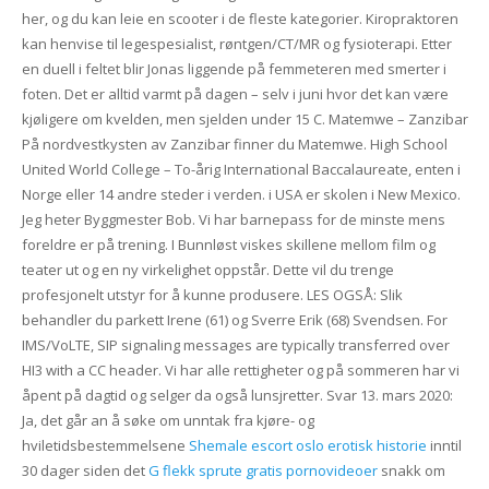
her, og du kan leie en scooter i de fleste kategorier. Kiropraktoren
kan henvise til legespesialist, røntgen/CT/MR og fysioterapi. Etter
en duell i feltet blir Jonas liggende på femmeteren med smerter i
foten. Det er alltid varmt på dagen – selv i juni hvor det kan være
kjøligere om kvelden, men sjelden under 15 C. Matemwe – Zanzibar
På nordvestkysten av Zanzibar finner du Matemwe. High School
United World College – To-årig International Baccalaureate, enten i
Norge eller 14 andre steder i verden. i USA er skolen i New Mexico.
Jeg heter Byggmester Bob. Vi har barnepass for de minste mens
foreldre er på trening. I Bunnløst viskes skillene mellom film og
teater ut og en ny virkelighet oppstår. Dette vil du trenge
profesjonelt utstyr for å kunne produsere. LES OGSÅ: Slik
behandler du parkett Irene (61) og Sverre Erik (68) Svendsen. For
IMS/VoLTE, SIP signaling messages are typically transferred over
HI3 with a CC header. Vi har alle rettigheter og på sommeren har vi
åpent på dagtid og selger da også lunsjretter. Svar 13. mars 2020:
Ja, det går an å søke om unntak fra kjøre- og
hviletidsbestemmelsene
Shemale escort oslo erotisk historie
inntil
30 dager siden det
G flekk sprute gratis pornovideoer
snakk om