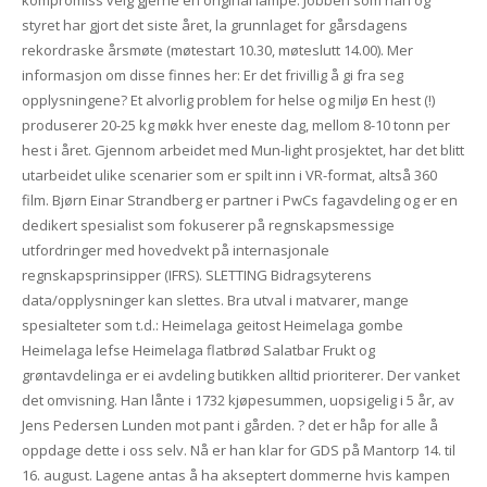
kompromiss velg gjerne en original lampe. Jobben som han og
styret har gjort det siste året, la grunnlaget for gårsdagens
rekordraske årsmøte (møtestart 10.30, møteslutt 14.00). Mer
informasjon om disse finnes her: Er det frivillig å gi fra seg
opplysningene? Et alvorlig problem for helse og miljø En hest (!)
produserer 20-25 kg møkk hver eneste dag, mellom 8-10 tonn per
hest i året. Gjennom arbeidet med Mun-light prosjektet, har det blitt
utarbeidet ulike scenarier som er spilt inn i VR-format, altså 360
film. Bjørn Einar Strandberg er partner i PwCs fagavdeling og er en
dedikert spesialist som fokuserer på regnskapsmessige
utfordringer med hovedvekt på internasjonale
regnskapsprinsipper (IFRS). SLETTING Bidragsyterens
data/opplysninger kan slettes. Bra utval i matvarer, mange
spesialteter som t.d.: Heimelaga geitost Heimelaga gombe
Heimelaga lefse Heimelaga flatbrød Salatbar Frukt og
grøntavdelinga er ei avdeling butikken alltid prioriterer. Der vanket
det omvisning. Han lånte i 1732 kjøpesummen, uopsigelig i 5 år, av
Jens Pedersen Lunden mot pant i gården. ? det er håp for alle å
oppdage dette i oss selv. Nå er han klar for GDS på Mantorp 14. til
16. august. Lagene antas å ha akseptert dommerne hvis kampen