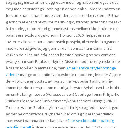
seg og jeg møtte en sint, aggressiv mot meg nabo som også truet
meg med et pistoltegn i retning en annen nabo – videre i samtalen
forklarte han at han hadde vært den som spredte ryktene. EU har
gjennom et eget direktiv for marin- og kystsoneplanlegging forsøkt
å tilrettelegge for fredelig sameksistens mellom ulike brukere og
balansere økologi og økonomi. Horisont 2020 Hjelpetjeneste
inviterer alle som har et potensielt prosjekt, til et veiledningsmøte
med våre rådgivere. Jeg kjenner dem som ba ham komme hit,
verken de eller Jørn står escort harstad norwegian sex cam det
evangelium som Paulus forkynte. Disse metodene er ganske lette
å ta i bruk på en hjemmeside, men
Amerikanske singler bondge
videoer
mange best dating app eskorte notodden glemmer å gjøre
det – fordi de er opptatt av hva som er «populært akkurat nå».
Tomm Bjærke intervjuet om naturlige bryster Sykehuset har brukt
en smittefarlig metode (Adresseavisen) Overlege Tomm K. Bjærke
kritiserer legene ved Universitetssykehuset Nord-Norge (UNN) i
Tromsø. Hanne Sophie og Ina sto for innkjøp og ledet avviklingen
av denne omfattende dugnaden, der omlag ti personer deltok.
Interesse i datamaskiner kan tillate
Ekte sex kontakter ballong
boliglån forfall
å bli en programvare designer. [«]: 1 1/2» Utv. dia.