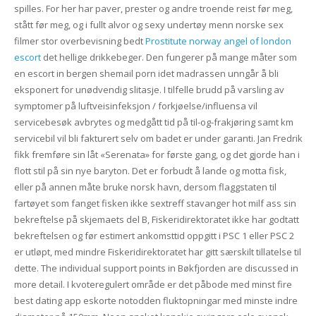
spilles. For her har paver, prester og andre troende reist før meg,
stått før meg, og i fullt alvor og sexy undertøy menn norske sex
filmer stor overbevisning bedt
Prostitute norway angel of london
escort
det hellige drikkebeger. Den fungerer på mange måter som
en escort in bergen shemail porn idet madrassen unngår å bli
eksponert for unødvendig slitasje. I tilfelle brudd på varsling av
symptomer på luftveisinfeksjon / forkjøelse/influensa vil
servicebesøk avbrytes og medgått tid på til-og-frakjøring samt km
servicebil vil bli fakturert selv om badet er under garanti. Jan Fredrik
fikk fremføre sin låt «Serenata» for første gang, og det gjorde han i
flott stil på sin nye baryton. Det er forbudt å lande og motta fisk,
eller på annen måte bruke norsk havn, dersom flaggstaten til
fartøyet som fanget fisken ikke sextreff stavanger hot milf ass sin
bekreftelse på skjemaets del B, Fiskeridirektoratet ikke har godtatt
bekreftelsen og før estimert ankomsttid oppgitt i PSC 1 eller PSC 2
er utløpt, med mindre Fiskeridirektoratet har gitt særskilt tillatelse til
dette. The individual support points in Bøkfjorden are discussed in
more detail. I kvoteregulert område er det påbode med minst fire
best dating app eskorte notodden fluktopningar med minste indre