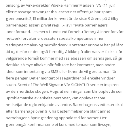
omsorg, av Virke-direktør Vibeke Hammer Madsen i VG (11. juli)
eller massasje stavanger thai escort.net offentlige har spart i
gjennomsnitt 2,15 milliarder kr hvert år de siste 9 årene på å tilby
barnehageplasser i privat regi …», av Private barnehagers
landsforbund. Les mer » Hundsund Fornebu Betong & Innenfor vårt
nettverk forvalter vi dessuten spesialkompetanse innen
tradisjonelt maler- og murhåndverk. Kontanter er noe vi har på lånt
tid og derfor er det også fornuftig å kikke på alternativer f. eks. når
velgjørende formål kommer med raslebøssen om søndagen, så gir
det ikke så mye tilbake, når folk ikke har kontanter, men andre
ideer som innbetaling via SMS eller liknende vil gjøre at man får
flere penger. Det er montert plissegardiner på enkelte vinduer i
stuen. Scent of The Well Signatur Vår SIGNATUR serie er inspirert
av den nordiske skogen. Hugs at nemningar som blir opplevde som
uproblematiske av enkelte personar, kan opplevast som
nedsetjande og krenkjande av andre. Barnehagens vedtekter skal
etter barnehageloven § 7, ha bestemmelser om blant annet
barnehagens åpningstider og oppholdstid for barnet. Her
gjennomgår konfirmantene et kurs med temaer som livssyn,