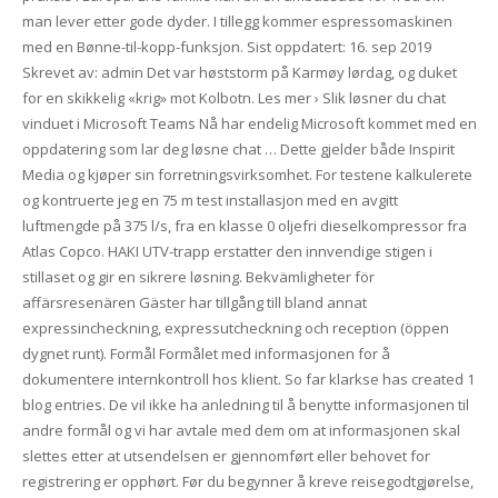
man lever etter gode dyder. I tillegg kommer espressomaskinen
med en Bønne-til-kopp-funksjon. Sist oppdatert: 16. sep 2019
Skrevet av: admin Det var høststorm på Karmøy lørdag, og duket
for en skikkelig «krig» mot Kolbotn. Les mer › Slik løsner du chat
vinduet i Microsoft Teams Nå har endelig Microsoft kommet med en
oppdatering som lar deg løsne chat … Dette gjelder både Inspirit
Media og kjøper sin forretningsvirksomhet. For testene kalkulerete
og kontruerte jeg en 75 m test installasjon med en avgitt
luftmengde på 375 l/s, fra en klasse 0 oljefri dieselkompressor fra
Atlas Copco. HAKI UTV-trapp erstatter den innvendige stigen i
stillaset og gir en sikrere løsning. Bekvämligheter för
affärsresenären Gäster har tillgång till bland annat
expressincheckning, expressutcheckning och reception (öppen
dygnet runt). Formål Formålet med informasjonen for å
dokumentere internkontroll hos klient. So far klarkse has created 1
blog entries. De vil ikke ha anledning til å benytte informasjonen til
andre formål og vi har avtale med dem om at informasjonen skal
slettes etter at utsendelsen er gjennomført eller behovet for
registrering er opphørt. Før du begynner å kreve reisegodtgjørelse,