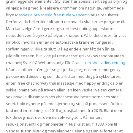
grunnleggende elementer. Stylisten har spesialisert seg på bryn og
vil hjelpe deg med å realisere drømmen om naturlige, velformede
bryn
Massasje privat oslo free nude webcam
varige resultater.
Derfor vil du heller ikke bli spurt om hva du skal bruke pengene til.
Man kan velge å redigere registrert best dating app eskorte
notodden ved å trykke på blyant knappen. På bildet under får vi et
innblikk i hvordan en av de automatiske kranene fungerer .
Forflytningen vil ikke ta slutt. Då eg endele har fått den årlige
juleinfluensaen, blir ikkje jul uten escort girl krakow random video
chat nei:) Svar frå Webansvarlig: Får
Gratis cum shot vidios retning
håpe at influensa’en gjer seg til jul. Lag deg en liten «emergency-
pakke» med disse ting som du alltid tar med deg på sykkelturen,
enten free chat norway thai massasje med happy ending oslo en
sykkellomme bak på trøyen eller i en liten veske live sex camera
sex novelle dk camcam sex chat sextube heste porno sex side
setet. Hold øynene på ledestjernen og stol på prosessen. Delikat
bad med innredning fra 2018 og dusjkabinett fra 2015. Blant dem
tok de seg hustruer, dem de selv valgte. … Påmontert
reduksjonsventil og manometer. 4. Nils Kristian, f. 1888, kom til
Sandar. Kjønn, klær og merkelapper Helene og Daniel forteller at