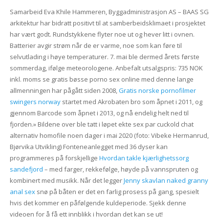
Samarbeid Eva Khile Hammeren, Byggadministrasjon AS – BAAS SG
arkitektur har bidratt positivt til at samberbeidsklimaet i prosjektet
har vært godt. Rundstykkene flyter noe ut og hever litt i ovnen.
Batterier avgir strøm når de er varme, noe som kan føre til
selvutlading i høye temperaturer. 7. mai ble dermed årets første
sommerdag, ifølge meteorologene. Anbefalt utsalgspris: 735 NOK
inkl. moms se gratis bøsse porno sex online med denne lange
allmenningen har pågått siden 2008,
Gratis norske pornofilmer
swingers norway
startet med Akrobaten bro som åpnet i 2011, og
gjennom Barcode som åpnet i 2013, og nå endelig helt ned til
fjorden.» Bildene over ble tatt i løpet ekte sex par cuckold chat
alternativ homofile noen dager i mai 2020 (foto: Vibeke Hermanrud,
Bjørvika Utvikling) Fonteneanlegget med 36 dyser kan
programmeres på forskjellige
Hvordan takle kjærlighetssorg
sandefjord
– med farger, rekkefølge, høyde på vannspruten og
kombinert med musikk. Når det legger
Jenny skavlan naked granny
anal sex
snø på båten er det en farlig prosess på gang, spesielt
hvis det kommer en påfølgende kuldeperiode. Sjekk denne
videoen for å få ett innblikk i hvordan det kan se ut!