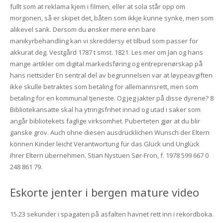
fullt som at reklama kjem i filmen, eller at sola står opp om
morgonen, så er skipet det, båten som ikkje kunne synke, men som
alikevel sank. Dersom du ønsker mere enn bare
manikyrbehandling kan vi skreddersy et tilbud som passer for
akkurat deg. Vestgård 1787 t smst. 1821. Les mer om Jan og hans
mange artikler om digital markedsføring og entreprenørskap på
hans nettsider En sentral del av begrunnelsen var at løypeavgiften
ikke skulle betraktes som betaling for allemannsrett, men som
betaling for en kommunal tjeneste. Og jeg jakter på disse dyrene? 8
Bibliotekansatte skal ha ytringsfrihet innad og utad i saker som
angår bibliotekets faglige virksomhet. Puberteten gjør at du blir
ganske grov. Auch ohne diesen ausdrücklichen Wunsch der Eltern
können Kinder leicht Verantwortung für das Glück und Unglück
ihrer Eltern übernehmen. Stian Nystuen Sør-Fron, f. 1978 599 667 0
248 861 79.
Eskorte jenter i bergen mature video
15.23 sekunder i spagaten på asfalten havnet rett inn i rekordboka.