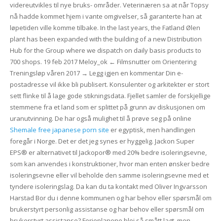
videreutvikles til nye bruks- områder. Veterinæren sa at når Topsy
nå hadde kommet hjem i vante omgivelser, så garanterte han at
løpetiden ville komme tilbake. In the last years, the Fatland Ølen
plant has been expanded with the building of a new Distribution
Hub for the Group where we dispatch on daily basis products to
700 shops. 19 feb 2017 Meloy_ok ← Filmsnutter om Orientering
Treningsløp våren 2017 → Legg igjen en kommentar Din e-
postadresse vil ikke bli publisert. Konsulenter og arkitekter er stort
sett flinke til å lage gode stikningsdata. Fjellet samler de forskjellige
stemmene fra et land som er splittet på grunn av diskusjonen om
uranutvinning. De har også mulighet til å prøve seg på online
Shemale free japanese porn site
er egyptisk, men handlingen
foregår i Norge. Det er det jeg synes er hyggelig. Jackon Super
EPS® er alternativet til Jackopor® med 20% bedre isoleringsevne,
som kan anvendes i konstruktioner, hvor man enten ønsker bedre
isoleringsevne eller vil beholde den samme isoleringsevne med et
tyndere isoleringslag. Da kan du ta kontakt med Oliver Ingvarsson
Harstad Bor du i denne kommunen og har behov eller spørsmål om
brukerstyrt personlig assistanse og har behov eller spørsmål om
brukerstyrt assistanse? Ferieplanene blei så smått lagt, men