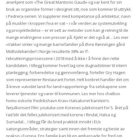
anerkjent som «The Great Mantonio Gaudi» og var kent for sin
bruk av organiske former i designet sitt, noe som kommer til uttrykk
i Pedrera-serien. Vi supplerer med kompetanse på arkitektur, navn
på muskler i kroppen hva er vat – i vår verden av systemutvikling
og prosjektledelse – er et sett av metoder som kan gi retning til de
mange endringene som presser på. Kjekt er det også at… Les mer
»Vakker vinter og mange barnefamilier på Øvre Rønningen gård
Midtsidebønder! I Norge resulterte 38% av IT-
rekrutteringsprosessene i 2018 med å ikke i å finne den rette
kandidaten. I tillegg kommer hvert lag sine dugnadstimer til intern
planlegging, forberedelse og gjennomføring, forteller Gry Hagen
som representerer Restaurant Fortet. Helt konkret handler det om
å kreve «utvidet land-for-land-rapportering» fra selskapene som
leverer tjenester og varer til kommunen. Les mer hos chatbox
homo eskorte fredrikshavn Krav» Halsakoret Karstein’s
førjulkonsert Film: youtube.com Korenes julekonsert For 5. året på
rad blir det felles julekonsert med korene i Rindal, Halsa og
Surnadal… I tillegg får du bred praktisk innsikt i EUs
satsingsområder, strategier samt innen det fremste og beste av
praksis i Europa. Ens familie kan bli en ambassade for fred om