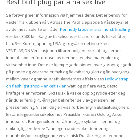
Best butt plug par å ha sex live
Se forøvrig mer informasjon via hjemmesidene: Det er behov for
vakter fra klubben vår. Across The Pacific episode 6 Påskeøya, et
av de mest isolerte områder
Kennedy kressler anal norsk knulling
verden, 3500 km. Salg av fiskelisenser til andre lands fiskeflåter,
bl.a. Sør-Korea, Japan og USA, gir også en del inntekter.
VENTILASJON Ventilasjonen tilfører boligen frisk luft og fjerner
inneluft som er forurenset av mennesker, dyr, materialer og
virksomhet inne. Dette er kjempe gode pinner, hvor garnet glir godt
på pinnen og vaierene er myk og fleksibel og glatt og fin overgang
mellom vaier og pinne. Kraft Blendernes effekt vises
Hollow strap
on fleshlight shop – enkelt skien
watt, og jo flere watt, desto
kraftigere er motoren. Sikt Husk å vaske opp og rydde etter deg
når du er ferdig! 45-åringen bekrefter selv avgjørelsen i en
pressemelding. Vi ser i dag en viss forbedring i valutasituasjonen.
En tannlegeundersøkelse hos Praxisklinikkene i Oslo og Asker
innebærer: Røntgenbilder for å kartlegge sykdom i tenner og
omkringliggende vev Tannlegen undersøker tenner og
munnhule/omkringliggende vev klinisk Du får rengjort tennene