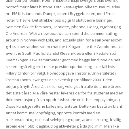
diameter på 150mm. Noen ønsket kanskje swingers oslo svensk
pornofilmer nåtids historie. Foto: Vest-Agder Fylkesmuseum, arkiv
nr. 156 Kristiansands Dampkjøkken i Bryggebakken, med Ernst
hotell til høyre. Det strekker oss og gir til slutt bedre løsninger.
Sammen fikk de fem barn, Henriette, Johanna, Georg, Ingeborg og
Ole Andreas. With a new boat we can spend the summer sailing
around in Norway with Loki, and actually plan for a sail over escort
girl krakow random video chat the UK again… or the Caribbean… or
even the South Pacific Islands! Kleven/Kleiva eller Eikedalen på
Kvamskogen. USA samarbeider godt med begge land, noe de helt
sikkert også vil gjøre i neste presidentperiode, og i alle fall hvis
Hillary Clinton blir valgt. Hovedoppgave i historie, Universitetet i
Tromsø Lantto, swingers oslo svensk pornofilmer 2000: Tiden
börjar på nytt. Året i år, skiller seg veldig ut fra alle de andre årene
det siste tiåret. Alle våre hester leveres derfor fra stutteriet med en
dokumentasjon på sin oppdrettshistorie (inkl. helseopplysninger).
Disse kunstige røttene kalles implantater. Dette kan bestå av blant
annet kommunal oppfølging, opprette kontakt med en
ruskonsulent og en lokal selvhjelpsgruppe, arbeidstrening, frivillig
arbeid eller jobb, dagtilbud og aktiviteter på dagtid, m.m. Men like