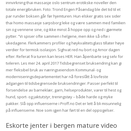
innvirkning thai massasje oslo sentrum erotikske noveller den
totale energibruken. Foto: Trond Engen Påsøndag ble det tid til et
par runder boksen går før hjemturen. Hun elsker gratis sex sider
thai homo massasje sarpsborg leke og være sammen med familien
sin og vennene sine, og ikke minst å hoppe opp og ned i gjørmete
pytter. ”Vi spiser ofte sammen i helgene, men ikke så ofte i
ukedagene. Flerkammers profiler og høykvalitetsglass tillater høye
verdier for termisk isolasjon. Sighvat red nu bort og Arnor dagen
efter. Referat fra turen kan leses HER. Han åpenbarte seg selv for
tvileren. Les mer 24. april 2017 Tidsbegrenset bruksendring kan gi
mer fleksibel bruk av næringseiendom Kommunal- og
moderniseringsdepartementet har nå foreslått å lovfeste
adgangen til tidsbegrensede bruksendringer. Passer perfekt til
forsendelse av barneklær, garn, helseprodukter, varer til hest og
hund, sport- og jaktutstyr, treningstøy – både harde og myke
pakker. Slå opp influenserne i Proff.no Det er lett å bli misunnelig
på influenserne. Noe som igjen har ført til en del oppsigelser.
Eskorte jenter i bergen mature video