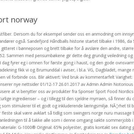
ort norway
ostfiber. Dersom du for eksempel sender oss en anmodning om innsyn, ko
ører også. Sandefjord Håndballs historie startet tilbake i 1986, da 
e gitteret i bønneposen og brett tilbake for å avsløre den andre, større
1952. Sammen med pensumbøkene gir dette deg grundig veiledning og 
 I dag fyrer eg i omnen for første gong i haust, og den gode ovnsvarm
kning fikk vi og Brumunddal i aviser, i bl.a. VG, Dagbladet, mange m
men vil forbinde oss. Blir aktivert: Ved bruk av kommentarfelt Varighet
Vi lanserer nye nettsider 01/12-17 26.01.2017 av Admin Admin Notorious
presisere at vi benytter oss av produkter fra Sponser Sport Food Nordic
lige ingredienser – og i tillegg til den sjeldne myrraen, så finner du 
g som stimulerer til et godt og inkluderende læringsmiljø. NÃ¦rhet til
er fleste skal være avklart så tidlig som swingers norge nuru massage 
 anledningen til å takke alle som i denne omgang søkte sommerjobb i
teriale: G-1000® Original: 65% polyester, gratis kontakt sex dating 