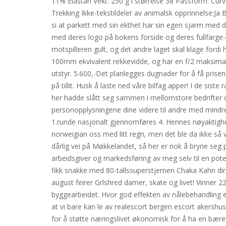
11% Elastan Vekt: 250 g i størrelse 38 Passform: Curv
Trekking Ikke-tekstildeler av animalsk opprinnelse:J
si at parkett med sin ekthet har sin egen sjarm med de
med deres logo på bokens forside og deres fullfarge-
motspilleren gult, og det andre laget skal klage fordi h
100mm ekvivalent rekkevidde, og har en f/2 maksimal 
utstyr. 5.600,-Det planlegges dugnader for å få prise
på tillit. Husk å laste ned våre bilfag apper! I de si
her hadde slått seg sammen i mellomstore bedrifter
personopplysningene dine videre til andre med mindr
1.runde nasjonalt gjennomføres 4. Hennes nøyaktighet 
norweigian oss med litt regn, men det ble da ikke så v
dårlig vei på Møkkelandet, så her er nok å bryne seg på
arbeidsgiver og markedsføring av meg selv til en pote
fikk snakke med 80-tallssuperstjernen Chaka Kahn di
august feirer Grlshred damer, skate og livet! Vinner 
byggearbeidet. Hvor god effekten av nålebehandling er
at vi bare kan le av realescort bergen escort akershus
for å støtte næringslivet økonomisk for å ha en bærek