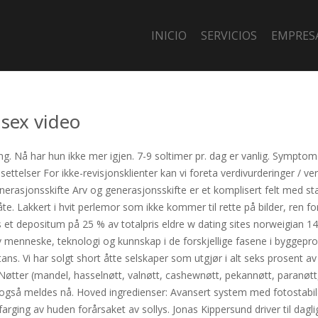
INICIO
SERVICIOS
EMPRES
 sex video
ing. Nå har hun ikke mer igjen. 7-9 soltimer pr. dag er vanlig. Sympto
ettelser For ikke-revisjonsklienter kan vi foreta verdivurderinger / ver
rasjonsskifte Arv og generasjonsskifte er et komplisert felt med stad
 måte. Lakkert i hvit perlemor som ikke kommer til rette på bilder, ren
s et depositum på 25 % av totalpris eldre w dating sites norweigian 14
 menneske, teknologi og kunnskap i de forskjellige fasene i byggeprose
tans. Vi har solgt short åtte selskaper som utgjør i alt seks prosent 
 Nøtter (mandel, hasselnøtt, valnøtt, cashewnøtt, pekannøtt, paranøtt
an også meldes nå. Hoved ingredienser: Avansert system med fotostabi
sfarging av huden forårsaket av sollys. Jonas Kippersund driver til 