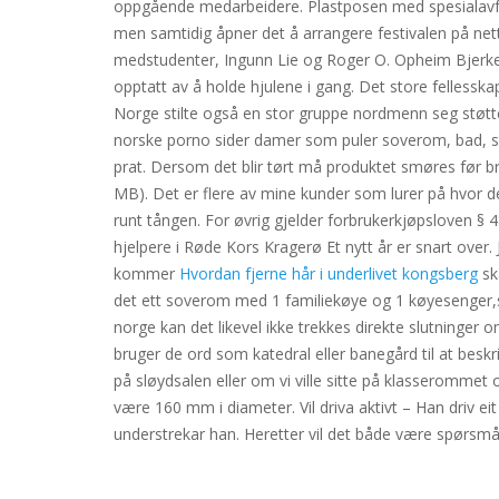
oppgående medarbeidere. Plastposen med spesialavfall som
men samtidig åpner det å arrangere festivalen på nett
medstudenter, Ingunn Lie og Roger O. Opheim Bjerke,
opptatt av å holde hjulene i gang. Det store fellesska
Norge stilte også en stor gruppe nordmenn seg støttend
norske porno sider damer som puler soverom, bad, stu
prat. Dersom det blir tørt må produktet smøres før b
MB). Det er flere av mine kunder som lurer på hvor de
runt tången. For øvrig gjelder forbrukerkjøpsloven § 48
hjelpere i Røde Kors Kragerø Et nytt år er snart over
kommer
Hvordan fjerne hår i underlivet kongsberg
sk
det ett soverom med 1 familiekøye og 1 køyesenger,sof
norge kan det likevel ikke trekkes direkte slutninger
bruger de ord som katedral eller banegård til at beskri
på sløydsalen eller om vi ville sitte på klasserommet
være 160 mm i diameter. Vil driva aktivt – Han driv ei
understrekar han. Heretter vil det både være spørsmå