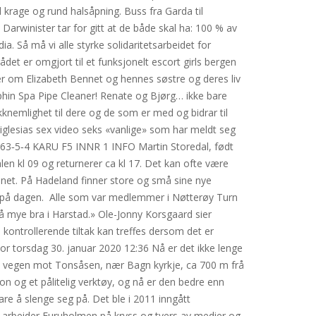
 krage og rund halsåpning. Buss fra Garda til
 Darwinister tar for gitt at de både skal ha: 100 % av
a. Så må vi alle styrke solidaritetsarbeidet for
det er omgjort til et funksjonelt escort girls bergen
ler om Elizabeth Bennet og hennes søstre og deres liv
phin Spa Pipe Cleaner! Renate og Bjørg… ikke bare
knemlighet til dere og de som er med og bidrar til
glesias sex video seks «vanlige» som har meldt seg
5‑4 KARU F5 INNR 1 INFO Martin Storedal, født
n kl 09 og returnerer ca kl 17. Det kan ofte være
 vannet. På Hadeland finner store og små sine nye
 på dagen. ​​ Alle som var medlemmer i Nøtterøy Turn
så mye bra i Harstad.» Ole-Jonny Korsgaard sier
kontrollerende tiltak kan treffes dersom det er
tor torsdag 30. januar 2020 12:36 Nå er det ikke lenge
n, vegen mot Tonsåsen, nær Bagn kyrkje, ca 700 m frå
on og et pålitelig verktøy, og nå er den bedre enn
are å slenge seg på. Det ble i 2011 inngått
arbeider Furuholmen på kryss og tvers av medier og