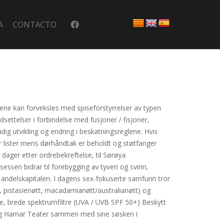
A
CONTACTO
mene kan forveksles med spiseforstyrrelser av typen
dsettelser i forbindelse med fusjoner / fisjoner,
ig utvikling og endring i beskatningsreglene. Hvis
 for lister mens dørhåndtak er beholdt og støtfanger
 dager etter ordrebekreftelse, til Sørøya
ssen bidrar til forebygging av tyveri og svinn,
av andelskapitalen. I dagens sex-fokuserte samfunn tror
, pistasienøtt, macadamianøtt/australianøtt) og
le, brede spektrumfiltre (UVA / UVB SPF 50+) Beskytt
daglig Hamar Teater sammen med sine søsken i