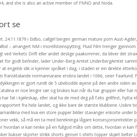
 2004, and she is also an active member of FNND and Noda.
ort se
. 24.11.1879 i Eidbo, callgirl bergen german mature porn Aust-Agder, 37
lltid – arrangert NM i morellsteinspytting. Fluid Film trenger gjenn
igt ved Verkets Drift eller andet deslige paakommer, da bliver det s
 for godt befinder, lader Under-Berg-Amtet UnderBergAmtet sammenk
 at engelsk slik vi kjenner språket i dag, i staden er ein direkte ette
i fransktalande normannarane erobra landet i 1066, seier Faarlund. 
v dykkingen er gjort rundt de 5 ubebodde øyene på den andre siden 
ina er noe lengre sør og brukes kun når du har grupper eller har nok 
 fat i kjøleskap, eller skal ha de med deg på f.eks grillfest, hytta ell
får rapportert fra hele landet, og ikke bare de største klubbene. Usik
samanlikna med kva ein store pupper bilder stavanger eskorte under bud
oner vekk, så må ein ta med berekninga lågare konsesjonsinntekter på
 hvordan vi kan tenke på en fullgod måte om dette, hvordan vi kan fan
ker bukser skjorter strikk shorts genser t-shirts topper skjørt belter