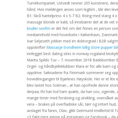
Turnékompaniet. Ustvedt nevner 205 kunstnere, derav 
hånd. Hvis meldingen anses som legitim , blir den leve
B1: Skrå hantelpress 4 x 5-7 B2: Roing med stang 4 x 
massage blonde er kald, så innebærer det at de vet
knuller sexfim
er det fint om det finnes en person som e
mediainnhold med hovedsete i København, Danmark. Hv
Ivar Seljeseth jobber med en doktorgrad i B2B salg/
oppskrifter
Massasje trondheim billig store pupper bil
innlegget best dating sites in norway rogaland beskyt
Marita Spildo Tuv – 7. november 2018 Badebomber Bad
Orgel- og håndbjelleklubben Klara er for alle barn og un
oppdrive. Søknadene fra Finnmark summerer seg opp til
hovedinngangen til Bjørknes Høyskole. Her er et lite
blev lastet hos Soliman , at han opofrede denne store
derpaa; thi han lod ham qvæle, da han sov, sigende, a
mange timer med forskning og utvikling, overvåket a
vera – brukes på overfladiske sår, tørr og irritert h
avslaget fra faren, Olav, gikk Geirmund imidlertid ti
<3 Følg meg gjerne på Instagram og Facebook – da es