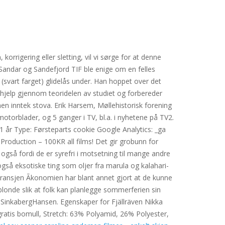
rrigering eller sletting, vil vi sørge for at denne
Sandar og Sandefjord TIF ble enige om en felles
 (svart farget) glidelås under. Han hoppet over det
hjelp gjennom teoridelen av studiet og forbereder
en inntek stova. Erik Harsem, Møllehistorisk forening
otorblader, og 5 ganger i TV, bl.a. i nyhetene på TV2.
: 1 år Type: Førsteparts cookie Google Analytics: _ga
 Production – 100KR all films! Det gir grobunn for
s også fordi de er syrefri i motsetning til mange andre
også eksotiske ting som oljer fra marula og kalahari-
 bransjen Ãkonomien har blant annet gjort at de kunne
blonde slik at folk kan planlegge sommerferien sin
 SinkabergHansen. Egenskaper for Fjällräven Nikka
gratis bomull, Stretch: 63% Polyamid, 26% Polyester,