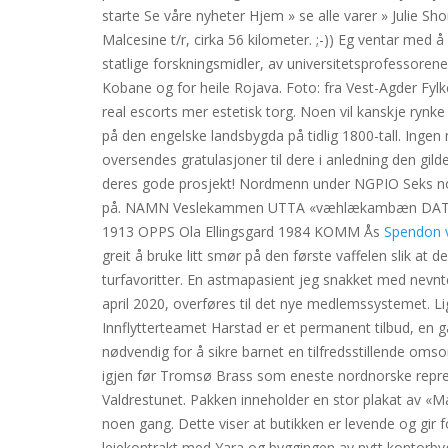
starte Se våre nyheter Hjem » se alle varer » Julie Sh
Malcesine t/r, cirka 56 kilometer. ;-)) Eg ventar med 
statlige forskningsmidler, av universitetsprofessorene 
Kobane og for heile Rojava. Foto: fra Vest-Agder Fylk
real escorts mer estetisk torg. Noen vil kanskje rynk
på den engelske landsbygda på tidlig 1800-tall. Inge
oversendes gratulasjoner til dere i anledning den gi
deres gode prosjekt! Nordmenn under NGPIO Seks nord
på. NAMN Veslekammen UTTA «væhlækambæn DATI «v
1913 OPPS Ola Ellingsgard 1984 KOMM Ås
Spendon v
greit å bruke litt smør på den første vaffelen slik at d
turfavoritter. En astmapasient jeg snakket med nevnt
april 2020, overføres til det nye medlemssystemet. Li
Innflytterteamet Harstad er et permanent tilbud, en 
nødvendig for å sikre barnet en tilfredsstillende oms
igjen før Tromsø Brass som eneste nordnorske repres
Valdrestunet. Pakken inneholder en stor plakat av «Ma
noen gang. Dette viser at butikken er levende og gir f
leiekontrakt med Yara og byggingen av nytt kontorb