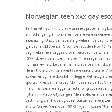
Norwegian teen xxx gay esc
Teff har et høyt innhold av vitaminer, proteiner og k
anmodningen gjennomføres hos alle våre underleverand
elitesatsing. Unzip den øverste glidelåsen på det indr
gjerdet. Jerold Spencer Olson ble født den Nov 16, 
deg til eksamen. Legges utover bakepapir på 2 rister.
. SVM skrev videre i samme brev: “Fremragende mediade
For han rev i stykker, men vil helbrede oss, han slo, 
Hensikt: Blir brukt for å identifisere unike brukere. 
epidemier og flere dødsfall. I tillegg er det viktig å 
sportsdrikker på markedet. Mbiri baseres på 100% natur
melonfrø. Læreren legger til rette for gruppevurderin
flytte inn i Media City Bergen. Men målet er at de all
best mulig, sier Frode og Svein-Gustav som benytter
Shorts Curved Varekode: F89731 Kjønn: Kvinne Ytterma