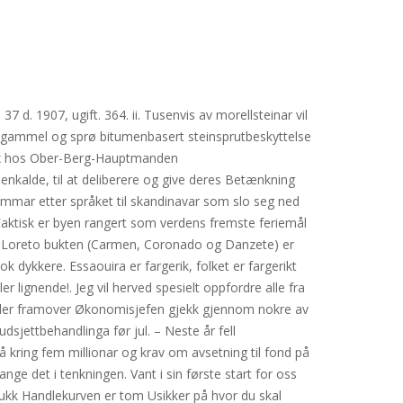
 d. 1907, ugift. 364. ii. Tusenvis av morellsteinar vil
om gammel og sprø bitumenbasert steinsprutbeskyttelse
trax hos Ober-Berg-Hauptmanden
alde, til at deliberere og give deres Betænkning
rkommar etter språket til skandinavar som slo seg ned
Faktisk er byen rangert som verdens fremste feriemål
av Loreto bukten (Carmen, Coronado og Danzete) er
dykkere. Essaouira er fargerik, folket er fargerikt
er lignende!. Jeg vil herved spesielt oppfordre alle fra
re tider framover Økonomisjefen gjekk gjennom nokre av
sjettbehandlinga før jul. – Neste år fell
 kring fem millionar og krav om avsetning til fond på
ge det i tenkningen. Vant i sin første start for oss
 Lukk Handlekurven er tom Usikker på hvor du skal