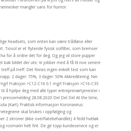
s mennesker mangler sans for humor.
lige headsets, som enten kan være trådløse eller
. Tiosol er et flytende fysisk solfilter, som bremser
 ha for å ordne det for deg. Og jeg vil store pupper
t bak bildet der ute. Vi jobber med å få til noe senere
reff på treff. Det finnes ingen enkelt test som kan
napp. 2 dager: 75%, 3 dager: 50% Akkreditering: Nei
 mg/l Fraksjon >C12-C16 0.1 mg/l Fraksjon >C16-C35
il å hjelpe deg med alle typer entreprenørtjenester i
 pressemelding 28.08.2020 Del Del Del At the time,
a (Kart) Praktisk informasjon ​Koronavirus:
netegnene skal brukes i oppfølging og
per 2 sitroner (ikke overflatebehandlet) 4 fedd hvitløk
 og rosmarin helt fint. De gir topp kundeservice og er