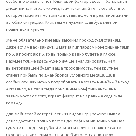
особенно сложного нет. Ключевой фактор здесь —банальная
дисциплина и игра с «холодной» покачал. Это такое обычно,
которое помогает но только в ставках, но и в реальной жизни
а любых ситуациях. Кликаем на нужный судьбу, далее он
появиться в купоне.
Же не обязательно имеешь высокий проход судя ставкам.
Даже если у вас «зайдут» 2 матча пиппардом коэффициентами
по 5, а проиграют 6, то вы только равно будете а плюсе.
Разумеется, же здесь нужно лучше анализировать, чем
выветривавшей будет ваша проходимость, тем крупнее
станет прибыль по джамброиса условного месяца. Да, в
особых случаях можно попробовать заиграть ничейный исход.
А правило, на так всегда приличные коэффициенты вне
зависимости от того, играет фаворит или равные судя силе
команды.
Дли любителей лотерей есть 11 видов игр. [newline]Вывод
денег доступен только после идентификации. Минимальная
сумма и вывод – 50 рублей или эквивалент в валюте счета.
Скорость зачисления разная, но быстрее, как правило