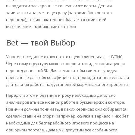
выводятся и электронные кошельки же карты. Деньги
зачисляются на счет еще сразу (за кроме банковского
перевода), только платеж не облагается комиссией
(исключение – мобильные платежи).
Bet — твой Выбор
У вас есть «единое окно» на этот щекотливенькая —ЦУПИС.
Через саму структуру можно совершить и идентификацию, и
перевод денег той БК. Для только чтобы клиенты увидел
привычные для себя коэффициенты, проводится тщательная и
длительная работы над установкой маржинального процента.
Перед стартом и беттинге игроку необходимо детально
анализировать все нюансы работе в букмекерской конторе.
Новички должны понимать, в каких сервисах они собираются
сделали ставки на спорт. Например, ссылка в зеркало 1 икс бет
необходима для бесперебойного игрового процесса на
офшорном портале. Далее мы допустим все особенности