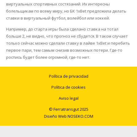
виртуальных спортивных состязаний. Их интересны
болельщикам по всему миру, но БК 1xBet предложила делать
ставки в виртуальный футбол, волейбол или хоккей.
Например, до старта игры была сделано ставка на тотал
больше 2, не видно, что прогноз не сбудется. В таком случает
только сейчас можно сделали ставку в лайве 1xBet и перебить
первое пари, тем самым снизив возможных потери. Где-то
роспись будет более огромной, где-то нет.
Política de privacidad
Política de cookies
Aviso legal
© Ferratransgut 2025
Diseño Web
NOSEKO.COM