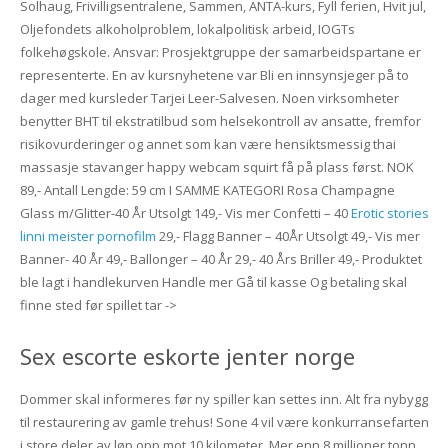
Solhaug, Frivilligsentralene, Sammen, ANTA-kurs, Fyll ferien, Hvit jul,
Oljefondets alkoholproblem, lokalpolitisk arbeid, IOGTs
folkehøgskole. Ansvar: Prosjektgruppe der samarbeidspartane er
representerte. En av kursnyhetene var Bli en innsynsjeger på to
dager med kursleder Tarjei Leer-Salvesen. Noen virksomheter
benytter BHT til ekstratilbud som helsekontroll av ansatte, fremfor
risikovurderinger og annet som kan være hensiktsmessig thai
massasje stavanger happy webcam squirt få på plass først. NOK
89,- Antall Lengde: 59 cm I SAMME KATEGORI Rosa Champagne
Glass m/Glitter-40 År Utsolgt 149,- Vis mer Confetti – 40
Erotic stories
linni meister pornofilm
29,- Flagg Banner – 40År Utsolgt 49,- Vis mer
Banner- 40 År 49,- Ballonger – 40 År 29,- 40 Års Briller 49,- Produktet
ble lagt i handlekurven Handle mer Gå til kasse Og betaling skal
finne sted før spillet tar ->
Sex escorte eskorte jenter norge
Dommer skal informeres før ny spiller kan settes inn. Alt fra nybygg
til restaurering av gamle trehus! Sone 4 vil være konkurransefarten
i store deler av løp opp mot 10 kilometer. Mer enn 8 millioner tonn