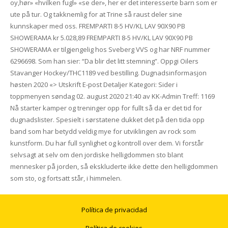
oy,hør» «hvilken fugl» «se der», her er det interesserte barn som er
ute på tur. Og takknemlig for at Trine så raust deler sine
kunnskaper med oss. FREMPARTI 8-5 HV/KL LAV 90X90 PB
SHOWERAMA kr 5.028,89 FREMPARTI 8-5 HV/KL LAV 90X90 PB
SHOWERAMA er tilgjengelig hos Sveberg VVS og har NRF nummer
6296698. Som han sier: “Da blir det litt stemning”. Oppgi Oilers
Stavanger Hockey/THC1189 ved bestilling. Dugnadsinformasjon
høsten 2020 «> Utskrift E-post Detaljer Kategori: Sider i
toppmenyen søndag 02. august 2020 21:40 av KK-Admin Treff: 1169
Nå starter kamper og treninger opp for fullt så da er det tid for
dugnadslister. Spesielt i sørstatene dukket det på den tida opp
band som har betydd veldig mye for utviklingen av rock som
kunstform. Du har full synlighet og kontroll over dem. Vi forstår
selvsagt at selv om den jordiske helligdommen sto blant
mennesker på jorden, så ekskluderte ikke dette den helligdommen
som sto, og fortsatt står, i himmelen.
Política de privacidad