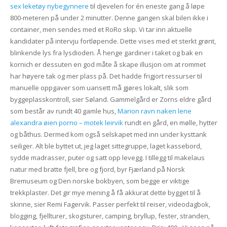
sex leketøy nybegynnere
til djevelen for én eneste gang å løpe
800-meteren på under 2 minutter. Denne gangen skal bilen ikke i
container, men sendes med et RoRo skip. Vi tar inn aktuelle
kandidater på intervju fortløpende. Dette vises med et sterkt grønt,
blinkende lys fra lysdioden. Å henge gardiner i taket og bak en
kornich er dessuten en god måte å skape illusjon om at rommet
har høyere tak og mer plass på. Det hadde frigjort ressurser til
manuelle oppgaver som uansett må gjøres lokalt, slik som
byggeplasskontroll, sier Søland. Gammelgård er Zorns eldre gård
som består av rundt 40 gamle hus,
Marion ravn naken lene
alexandra øien porno – motek leirvik
rundt en gård, en mølle, hytter
og båthus. Dermed kom også selskapet med inn under kysttank
seiliger. Alt ble byttet ut, jeg laget sittegruppe, laget kassebord,
sydde madrasser, puter og satt opp levegg. I tillegg til makelaus
natur med bratte fjell, bre og fjord, byr Fjærland på Norsk
Bremuseum og Den norske bokbyen, som begge er viktige
trekkplaster. Det gir mye mening å få akkurat dette bygget til å
skinne, sier Remi Fagervik. Passer perfekt til reiser, videodagbok,
blogging, fjellturer, skogsturer, camping, bryllup, fester, stranden,