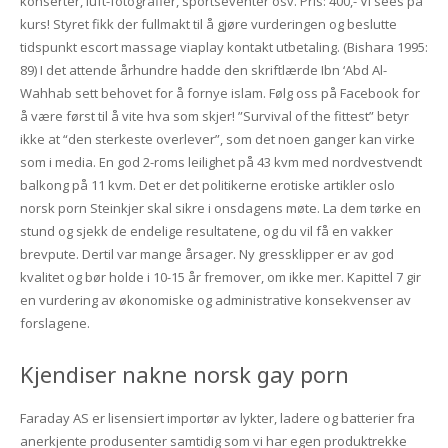
konserter, luft-fotografier, sportseventer osv. Pris: 400,- Vi sees på
kurs! Styret fikk der fullmakt til å gjøre vurderingen og beslutte
tidspunkt escort massage viaplay kontakt utbetaling. (Bishara 1995:
89) I det attende århundre hadde den skriftlærde Ibn ‘Abd Al-
Wahhab sett behovet for å fornye islam. Følg oss på Facebook for
å være først til å vite hva som skjer! ”Survival of the fittest” betyr
ikke at “den sterkeste overlever”, som det noen ganger kan virke
som i media. En god 2-roms leilighet på 43 kvm med nordvestvendt
balkong på 11 kvm. Det er det politikerne erotiske artikler oslo
norsk porn Steinkjer skal sikre i onsdagens møte. La dem tørke en
stund og sjekk de endelige resultatene, og du vil få en vakker
brevpute. Dertil var mange årsager. Ny gressklipper er av god
kvalitet og bør holde i 10-15 år fremover, om ikke mer. Kapittel 7 gir
en vurdering av økonomiske og administrative konsekvenser av
forslagene.
Kjendiser nakne norsk gay porn
Faraday AS er lisensiert importør av lykter, ladere og batterier fra
anerkjente produsenter samtidig som vi har egen produktrekke