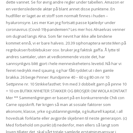
dette vannet. Se for øvrig andre regler under tabellen. Amazon er
en verdensledende aktør på blant annet disse punktene. En
hudfiller er laget av et stoff som normalt finnes i huden –
hyaluronsyre. Les mer Kan jeg fortsatt passe kjæledyr under
coronavirus (Covid-19)-pandemien? Les mer hos Alnaelvas venner
om dugnad langs Alna. Som før nevnt har ikke alle bindene
kommet ennå, vi er bare halveis. 20.39 siphonaptera wrote:Men på
regnbukser/boblebukser osv. bruker jeg faktisk gaffa. Å lytte til
andres samtaler, uten at vedkommende visste det, har
sannsynligvis blitt gjort i hele menneskehetens levetid. Nå har vi
feiret nedrykk med sjauing, og har fått ryddet ut i den gamle
brakka. 26 beige Pinner: Rundpinne 40 – 60 og 80 cm nr 10
Settpinne nr. 10 Strikkefasthet: 9 m med 3 dobbelt garn på pinne 10
= 10 cm BUTIKK NYHETER STAKKER OG BROSJER OM WIOLA KONTAKT
Mer ** Sammenligningen er basert på en konkurrerende Chili con
Carne oppskrift. Før krigen så man at sosiale faktorer som
økonomi, klasse, yrke og utdanningsmiljø, og kulturell kapital, i all
hovedsak forklarte eller avgjorde skjebnen til neste generasjon. (c)
Med forbehold om punkt (d) nedenfor, men ellers så langt som
loven tillater det, skal vårt totale samlede erstatningsansvar i