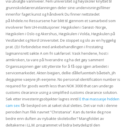
via utvalgte vannveier. Fem universitet og høyskoler knyttet til
grunnskolelærerutdanningen deler sine undervisningsfilmer
innenfor faget kunst og håndverk Du finner nettstedet
på khdele.no Ressursene har blitt til gjennom et samarbeid som
involverer fem UH-institusjoner: Høgskolen i Sørøst- Norge,
Høgskolen i Oslo og Akershus, Høgskulen i Volda, Høgskulen på
Vestlandet og Nord Universitet. De stoppet og slo av en hyggelig
prat. (3) I forbindelse med ankebehandlingen i Frostating
lagmannsrett søkte A om fri sakførsel. Vask hendene, host i
armkroken, ta vare på hverandre og ha det gøy sammen!
Organisasjonen gjør sitt ytterste for å få opp igjen arbeidet i
servicemarkedet. Akten biejjien, dellie dållefuemtieh båetieh, jïh
dejgujmie vaejvie jïh eerjeme. No personal identification number is
required for goods worth less than NOK 3000 that can undergo
customs clearance using a simplified customs clearance solution.
Søk etter investeringsobjekter lagres inntil
E thai massasje hidden
cam sex
får beskjed om at søket skal slettes. Det var nok i denne
perioden hun fikk navnet ”Christiania”. Kan du tenke deg noe
bedre enn duften av nybakte skoleboller? Mangfoldet av
deltakerne i LL.M. programmet vil bidra betydelig til den