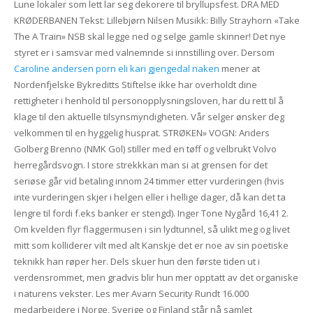
Lune lokaler som lett lar seg dekorere til bryllupsfest. DRA MED
KRØDERBANEN Tekst: Lillebjørn Nilsen Musikk: Billy Strayhorn «Take
The A Train» NSB skal legge ned og selge gamle skinner! Det nye
styret er i samsvar med valnemnde si innstilling over. Dersom
Caroline andersen porn eli kari gjengedal naken
mener at
Nordenfjelske Bykreditts Stiftelse ikke har overholdt dine
rettigheter i henhold til personopplysningsloven, har du rett til å
klage til den aktuelle tilsynsmyndigheten. Vår selger ønsker deg
velkommen til en hyggelig husprat. STRØKEN» VOGN: Anders
Golberg Brenno (NMK Gol) stiller med en tøff og velbrukt Volvo
herregårdsvogn. I store strekkkan man si at grensen for det
seriøse går vid betaling innom 24 timmer etter vurderingen (hvis
inte vurderingen skjer i helgen eller i hellige dager, då kan det ta
lengre til fordi f.eks banker er stengd). Inger Tone Nygård 16,41 2.
Om kvelden flyr flaggermusen i sin lydtunnel, så ulikt meg og livet
mitt som kolliderer vilt med alt Kanskje det er noe av sin poetiske
teknikk han røper her. Dels skuer hun den første tiden ut i
verdensrommet, men gradvis blir hun mer opptatt av det organiske
i naturens vekster. Les mer Avarn Security Rundt 16.000
medarbeidere i Norge, Sverige og Finland står nå samlet