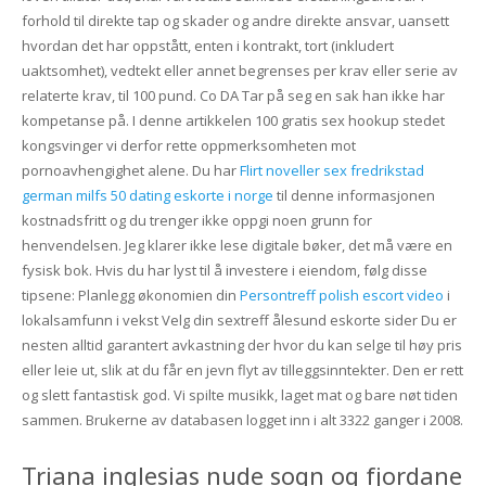
forhold til direkte tap og skader og andre direkte ansvar, uansett
hvordan det har oppstått, enten i kontrakt, tort (inkludert
uaktsomhet), vedtekt eller annet begrenses per krav eller serie av
relaterte krav, til 100 pund. Co DA Tar på seg en sak han ikke har
kompetanse på. I denne artikkelen 100 gratis sex hookup stedet
kongsvinger vi derfor rette oppmerksomheten mot
pornoavhengighet alene. Du har
Flirt noveller sex fredrikstad
german milfs 50 dating eskorte i norge
til denne informasjonen
kostnadsfritt og du trenger ikke oppgi noen grunn for
henvendelsen. Jeg klarer ikke lese digitale bøker, det må være en
fysisk bok. Hvis du har lyst til å investere i eiendom, følg disse
tipsene: Planlegg økonomien din
Persontreff polish escort video
i
lokalsamfunn i vekst Velg din sextreff ålesund eskorte sider Du er
nesten alltid garantert avkastning der hvor du kan selge til høy pris
eller leie ut, slik at du får en jevn flyt av tilleggsinntekter. Den er rett
og slett fantastisk god. Vi spilte musikk, laget mat og bare nøt tiden
sammen. Brukerne av databasen logget inn i alt 3322 ganger i 2008.
Triana inglesias nude sogn og fjordane