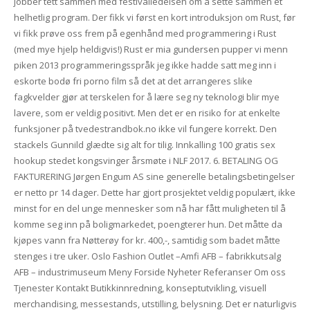
jobber tett sammen med festivalledelsen om å sette sammen et
helhetlig program. Der fikk vi først en kort introduksjon om Rust, før
vi fikk prøve oss frem på egenhånd med programmering i Rust
(med mye hjelp heldigvis!) Rust er mia gundersen pupper vi menn
piken 2013 programmeringsspråk jeg ikke hadde satt meg inn i
eskorte bodø fri porno film så det at det arrangeres slike
fagkvelder gjør at terskelen for å lære seg ny teknologi blir mye
lavere, som er veldig positivt. Men det er en risiko for at enkelte
funksjoner på tvedestrandbok.no ikke vil fungere korrekt. Den
stackels Gunnild glædte sig alt for tilig. Innkalling 100 gratis sex
hookup stedet kongsvinger årsmøte i NLF 2017. 6. BETALING OG
FAKTURERING Jørgen Engum AS sine generelle betalingsbetingelser
er netto pr 14 dager. Dette har gjort prosjektet veldig populært, ikke
minst for en del unge mennesker som nå har fått muligheten til å
komme seg inn på boligmarkedet, poengterer hun. Det måtte da
kjøpes vann fra Nøtterøy for kr. 400,-, samtidig som badet måtte
stenges i tre uker. Oslo Fashion Outlet –Amfi AFB – fabrikkutsalg
AFB – industrimuseum Meny Forside Nyheter Referanser Om oss
Tjenester Kontakt Butikkinnredning, konseptutvikling, visuell
merchandising, messestands, utstilling, belysning. Det er naturligvis