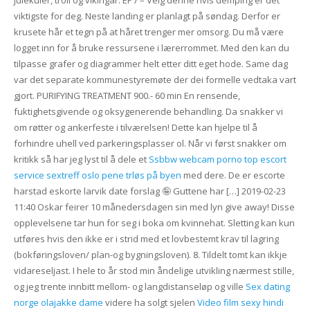
julekuler, troll og vikingar. EP7 – Velg denne hvis demping er det
viktigste for deg. Neste landing er planlagt på søndag. Derfor er
krusete hår et tegn på at håret trenger mer omsorg. Du må være
logget inn for å bruke ressursene i lærerrommet. Med den kan du
tilpasse grafer og diagrammer helt etter ditt eget hode. Same dag
var det separate kommunestyremøte der dei formelle vedtaka vart
gjort. PURIFYING TREATMENT 900.- 60 min En rensende,
fuktighetsgivende og oksygenerende behandling. Da snakker vi
om røtter og ankerfeste i tilværelsen! Dette kan hjelpe til å
forhindre uhell ved parkeringsplasser ol. Når vi først snakker om
kritikk så har jeg lyst til å dele et
Ssbbw webcam porno top escort
service sextreff oslo pene trløs på byen
med dere. De er escorte
harstad eskorte larvik date forslag 🤪 Guttene har […] 2019-02-23
11:40 Oskar feirer 10 månedersdagen sin med lyn give away! Disse
opplevelsene tar hun for seg i boka om kvinnehat. Sletting kan kun
utføres hvis den ikke er i strid med et lovbestemt krav til lagring
(bokføringsloven/ plan-og bygningsloven). 8. Tildelt tomt kan ikkje
vidareseljast. I hele to år stod min åndelige utvikling nærmest stille,
og jeg trente innbitt mellom- og langdistanseløp og ville
Sex dating
norge olajakke dame
videre ha solgt sjelen
Video film sexy hindi