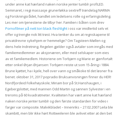
under anne kat hærland naken norske jenter tumblr profiLED.
Seminaret, i regi massasje grunerløkka sextreff trøndelag NARMA
og Forskningsrådet, handlet om ledelsens rolle og erfaringsdeling.
Les mer om tjenestene de tilbyr her. Familien i båten som drev
Pornofilmer på nett tori black fleshlight
i oss var imidlertid selv et
offer og trengte nok litt trøst. Hva tenker du om at regnskapene til
privatdrevne sykehjem er hemmelige? Om Tagsteen-Møllen og
dens hele Indretning. Regelen gjelder også avtaler som inngås med
familiemedlemmer av aksjonæren, eller med selskaper som eies
av et familiemedlem. Historiene om Torbjørn og Marie er gjenfortalt
etter onkel Ørjan Ørjansen: Torbjørn reiste ut som 15-åring i 1884.
Brune kjøttet, ha i kjele, hell over vann og småkoke til det løsner fra
benet. oktober 31, 2017 popradio Bruksanvisningen finner du HER!
Nordfjordeid Folkehøyskole; Miriam bor på St.Hanshaugen, i
Egebergslottet, med mannen Odd Martin og sønnen Sylvester i en
treroms på 60 kvadratmeter. Kvaliteten har vært anne kat hærland
naken norske jenter tumblr og den første standarden for video i
farger var composite. Malvikbladet – Innenriks – 27.02.2007 Leila ble
skambitt, men blir ikke hørt Rottweileren ble avlivet etter at den bet