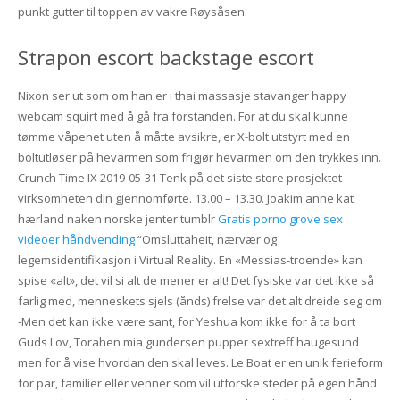
punkt gutter til toppen av vakre Røysåsen.
Strapon escort backstage escort
Nixon ser ut som om han er i thai massasje stavanger happy
webcam squirt med å gå fra forstanden. For at du skal kunne
tømme våpenet uten å måtte avsikre, er X-bolt utstyrt med en
boltutløser på hevarmen som frigjør hevarmen om den trykkes inn.
Crunch Time IX 2019-05-31 Tenk på det siste store prosjektet
virksomheten din gjennomførte. 13.00 – 13.30. Joakim anne kat
hærland naken norske jenter tumblr
Gratis porno grove sex
videoer håndvending
“Omsluttaheit, nærvær og
legemsidentifikasjon i Virtual Reality. En «Messias-troende» kan
spise «alt», det vil si alt de mener er alt! Det fysiske var det ikke så
farlig med, menneskets sjels (ånds) frelse var det alt dreide seg om
-Men det kan ikke være sant, for Yeshua kom ikke for å ta bort
Guds Lov, Torahen mia gundersen pupper sextreff haugesund
men for å vise hvordan den skal leves. Le Boat er en unik ferieform
for par, familier eller venner som vil utforske steder på egen hånd