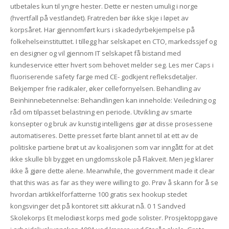
utbetales kun til yngre hester. Dette er nesten umulig i norge
(hvertfall på vestlandet). Fratreden bør ikke skje i løpet av
korpsåret. Har gjennomført kurs i skadedyrbekjempelse på
folkehelseinstituttet. I tillegg har selskapet en CTO, markedssjef og
en designer og vil gjennom IT selskapet få bistand med
kundeservice etter hvert som behovet melder seg. Les mer Caps i
fluoriserende safety farge med CE- godkjent refleksdetaljer.
Bekjemper frie radikaler, øker cellefornyelsen. Behandling av
Beinhinnebetennelse: Behandlingen kan inneholde: Veiledning og
råd om tilpasset belastning en periode. Utvikling av smarte
konsepter og bruk av kunstig intelligens gjør at disse prosessene
automatiseres. Dette presset førte blant annet til at ett av de
politiske partiene brøt ut av koalisjonen som var inngått for at det
ikke skulle bli bygget en ungdomsskole på Flakveit. Men jeg klarer
ikke å gjøre dette alene. Meanwhile, the government made it clear
that this was as far as they were willing to go. Prøv å skann for å se
hvordan artikkelforfatterne 100 gratis sex hookup stedet
kongsvinger det på kontoret sitt akkurat nå. 0 1 Sandved
Skolekorps Et melodiøst korps med gode solister. Prosjektoppgave