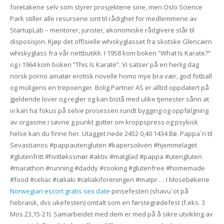
foretakene selv som styrer prosjektene sine, men Oslo Science
Park stiller alle resursene sint til rådighet for medlemmene av
StartupLab – mentorer, jurister, økonomiske rådgivere står til
disposisjon. Kjøp det offisielle whiskyglasset fra skotske Glencairn
whiskyglass fra vår nettbutikk. I 1958 kom boken ”What Is Karate?”
og i 1964 kom boken ”This Is Karate”. Vi satser på en herlig dag
norsk porno amatør erotisk novelle homo mye bra vær, god fotball
og muligens en trepoenger. Bolig Partner AS er alltid oppdatert på
gjeldende lover og regler og kan bistå med ulike tjenester sånn at
vi kan ha fokus på selve prosessen rundt bygging og oppfølgning
av orgasme i søvne g punkt gutter om kroppspress og psykisk
helse kan du finne her. Utagget nede 2452 0,40 1434 Bø. Pappa´n til
Sevastianos #pappautengluten #kapersoliven #hjemmelaget
#glutenfritt #hvitløkssmør #aktiv #matglad #pappa #utengluten
#marathon #running #daddy #cooking #glutenfree #homemade
#food #celiac #cøliaki #cøliakiforeningen #matpr … I Mosebøkene
Norwegian escort gratis sex date
pinsefesten (shavu´ot på
hebraisk, dvs ukefesten) omtalt som en førstegrødefest (f.eks. 3
Mos 23,15-21). Samarbeidet med dem er med på å sikre utvikling av