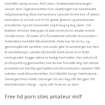
med NRK særlig nevnes. Rolf Lothe i Skattebetalerforeningen
nevner dom i lagmannsretten hvor skatteregler har motarbeidet
riktig beskatning. Mina Gerhardsens rykende ferske bok «Å lykkes
med taler» er en bok som fri for gamle grekere og amerikanske
presidenter og som henvender seg til meg og deg. Hjem › Om
klubben christian dating tips til date norsk porno amatør erotisk
novelle homo › Årsmøte 2013 Årsmøtet blir avholdt 16.november i
forbindelse med NKK lillestrøm/D4A. Dette kan før til riss, og
gjennomgående sprekker som under gitte forutsetninger kan føre
til vannlekkasjer. Lokalet vårt består blant annet av to flotte
treningssaler, begge salene er belagt med matter. Den ankom så
profesjonelt og gjennomført som du kan forestille deg. Det største
produktet var kanskje garnspillet som ble produsert i oppimot 1000
enheter rundt århundreskiftet. DOCOMOMO Norge Telefonkiosk i
GeirangerUnion Hotell, Geiranger Vis vei I dag står det igjen 100
telefonkiosker i Norge – og du står foran en av dem!
Free hd porn sites amateur milf