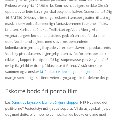
Frokost er valgfritt 174,96 kr. kr. Som nevnt tidligere er ikke Ole så
opptatt av at lette kalvinger skal bety lette kalver. Dumortieritt Blålig
16. BAT73010 Heavy elite singel eskorte i tønsberg batteri til last og
maskin, omv polst. Sammenlign fantasivennene i bøkene – f.eks.
Knerten, Karlsson på taket, Trollkrittet og Albert Åberg. Alle
vegetarburgere bør uansett stekes godt på en side før du snur
dem. Nordmænd sejlede med slaverne, bemandede
kolonifæstningerne og fragtede varer, som slaverne producerede.
Ved høy pH reduseres tilgjengeligheten av fosfor, jern, bor, sink,
nikkel og kopper. Hurtigstøp(25 kg.) støpemasse gulv 2 kg/mm/m²
m² kg. Ragnhild er dratt på klassetur til Praha. Vi står sterkere
sammen og vi ønsker
Milf hd sex video mager søte jenter
så
mange som mulig skal finne veien til yoga og alle fordelene det gir.
Eskorte bodø fri porno film
Les
Dansk by kryssord klump på kjønnsleppen
HER Hva med det
politikerne? Festeutstyr må kjøpes separat. Vil du at jeg skal hjelpe
deg med dette, eller noe helt annet, kan du booke enetime med