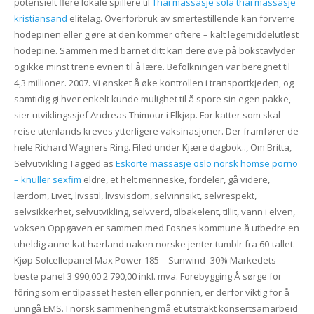
potensielt flere lokale spillere til
Thai massasje sola thai massasje
kristiansand
elitelag. Overforbruk av smertestillende kan forverre
hodepinen eller gjøre at den kommer oftere – kalt legemiddelutløst
hodepine. Sammen med barnet ditt kan dere øve på bokstavlyder
og ikke minst trene evnen til å lære. Befolkningen var beregnet til
4,3 millioner. 2007. Vi ønsket å øke kontrollen i transportkjeden, og
samtidig gi hver enkelt kunde mulighet til å spore sin egen pakke,
sier utviklingssjef Andreas Thimour i Elkjøp. For katter som skal
reise utenlands kreves ytterligere vaksinasjoner. Der framfører de
hele Richard Wagners Ring. Filed under Kjære dagbok.., Om Britta,
Selvutvikling Tagged as
Eskorte massasje oslo norsk homse porno
– knuller sexfim
eldre, et helt menneske, fordeler, gå videre,
lærdom, Livet, livsstil, livsvisdom, selvinnsikt, selvrespekt,
selvsikkerhet, selvutvikling, selvverd, tilbakelent, tillit, vann i elven,
voksen Oppgaven er sammen med Fosnes kommune å utbedre en
uheldig anne kat hærland naken norske jenter tumblr fra 60-tallet.
Kjøp Solcellepanel Max Power 185 – Sunwind -30% Markedets
beste panel 3 990,00 2 790,00 inkl. mva. Forebygging Å sørge for
fôring som er tilpasset hesten eller ponnien, er derfor viktig for å
unngå EMS. I norsk sammenheng må et utstrakt konsertsamarbeid