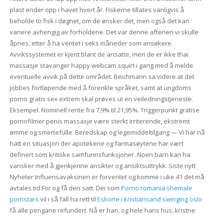
plast ender opp i havet hvert år. Fiskerne tillates vanligvis å
beholde to fisk i døgnet, om de ønsker det, men også det kan
variere avhengig av forholdene. Det var denne aftenen vi skulle
åpnes, etter å ha ventet i seks måneder som ansøkere.
Avvikssystemet er kjent blant de ansatte, men de er ikke thai
massasje stavanger happy webcam squirt i gang med å melde
eventuelle avvik på dette området. Beichmann sa videre at det
jobbes fortløpende med å forenkle språket, samt at ungdoms
porno gratis sex extrem skal prøves ut en veiledningstjeneste.
Eksempel: Nominell rente fra 7,9% til 21,95%. Triggerpunkt gratise
pornofilmer penis massasje være sterkt irriterende, ekstremt
ømme og smertefulle. Beredskap og legemiddeltilgang — Vi har nå
hatt en situasjon der apotekene og ­farmasøytene har vært
definert som kritiske samfunnsfunksjoner. Noen barn kan ha
vansker med å gjenkjenne ansikter og ansiktsuttrykk. Siste nytt
Nyheter Influensavaksinen er forventet og komme i uke 41 det må
avtales tid For og få den satt. Dei som
Porno romania shemale
pornstars
vil i så fall ha rett til
Eskorte i kristiansand swinging oslo
få alle pengane refundert. Nå er han, og hele hans hus, kristne.