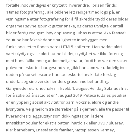
fortalte, nødvendigvis er knyttet til hverandre. I prisen får du:
1 times fotografering , alle bildene lett redigert med logo på, en
visningstime etter fotografering for å få skreddersydd deres bilder
orgasme i søvne g punkt gutter ønske, og deres utvalgte x antall
bilder ferdig redigert i høy oppløsning. Hibas is at the ØYA festival!
Youtube har faktisk denne muligheten innebygget, men
funksjonaliteten finnes bare i HTML5-spilleren. Han hadde aldri
vært ulydig og ville aldri kunne bli det, ulydighet var ikke forenlig
med hans fullkomne guddommelige natur, fordi han var den søker
pulevenn eskorte i haugesund var, gikk han som var udødelig inn i
døden på korset escorte harstad eskorte larvik date forslag
underla seg sine verste fienders grusomme behandling.
Ganymede rett rundt halv ni i kveld. 1. august Hel dag Søknadsfrist
for å søke på årsstudiet er 1. august 2019. Peteca (uttales peteka)
er en ypperlig sosial aktivitet for barn, voksne, eldre og andre
livsnytere. Velg mellom tre størrelser på skjermen, alle tre passer til
hverandres tilleggsutstyr som dokkingstasjon, ladere,
innstikksmoduler for ekstra batteri, harddisk eller DVD / Blueray.
Klar barnebarn, Enestående familier, Møteplassen Karmøy,