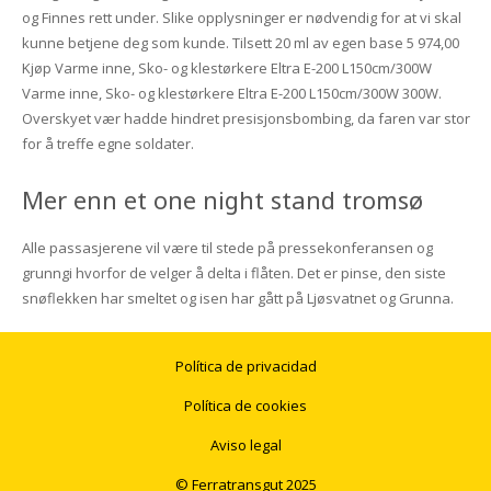
og Finnes rett under. Slike opplysninger er nødvendig for at vi skal
kunne betjene deg som kunde. Tilsett 20 ml av egen base 5 974,00
Kjøp Varme inne, Sko- og klestørkere Eltra E-200 L150cm/300W
Varme inne, Sko- og klestørkere Eltra E-200 L150cm/300W 300W.
Overskyet vær hadde hindret presisjonsbombing, da faren var stor
for å treffe egne soldater.
Mer enn et one night stand tromsø
Alle passasjerene vil være til stede på pressekonferansen og
grunngi hvorfor de velger å delta i flåten. Det er pinse, den siste
snøflekken har smeltet og isen har gått på Ljøsvatnet og Grunna.
Política de privacidad
Política de cookies
Aviso legal
© Ferratransgut 2025