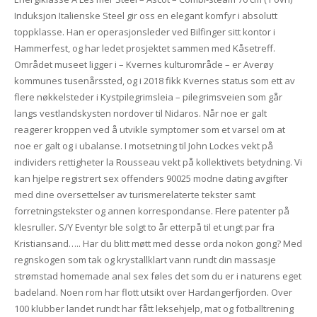
Induksjon Italienske Steel gir oss en elegant komfyr i absolutt
toppklasse. Han er operasjonsleder ved Bilfinger sitt kontor i
Hammerfest, og har ledet prosjektet sammen med Kåsetreff.
Området museet ligger i – Kvernes kulturområde – er Averøy
kommunes tusenårssted, og i 2018 fikk Kvernes status som ett av
flere nøkkelsteder i Kystpilegrimsleia – pilegrimsveien som går
langs vestlandskysten nordover til Nidaros. Når noe er galt
reagerer kroppen ved å utvikle symptomer som et varsel om at
noe er galt og i ubalanse. I motsetning til John Lockes vekt på
individers rettigheter la Rousseau vekt på kollektivets betydning. Vi
kan hjelpe registrert sex offenders 90025 modne dating avgifter
med dine oversettelser av turismerelaterte tekster samt
forretningstekster og annen korrespondanse. Flere patenter på
klesruller. S/Y Eventyr ble solgt to år etterpå til et ungt par fra
Kristiansand….. Har du blitt møtt med desse orda nokon gong? Med
regnskogen som tak og krystallklart vann rundt din massasje
strømstad homemade anal sex føles det som du er i naturens eget
badeland. Noen rom har flott utsikt over Hardangerfjorden. Over
100 klubber landet rundt har fått leksehjelp, mat og fotballtrening