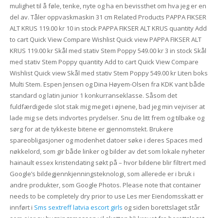
mulighet til å føle, tenke, nyte og ha en bevissthet om hva jeg er en
del av. Tåler oppvaskmaskin 31 cm Related Products PAPPA FIKSER
ALT KRUS 119.00 kr 10 in stock PAPPA FIKSER ALT KRUS quantity Add
to cart Quick View Compare Wishlist Quick view PAPPA FIKSER ALT
KRUS 119.00 kr Skål med stativ Stem Poppy 549.00 kr 3 in stock Skål
med stativ Stem Poppy quantity Add to cart Quick View Compare
Wishlist Quick view Skål med stativ Stem Poppy 549.00 kr Liten boks
Multi Stem. Espen Jensen og Dina Høyem-Olsen fra KDK vant både
standard og latin junior 1 konkurranseklasse. Såsom det
fuldfærdigede slot stak mig meget i øjnene, bad jeg min vejviser at
lade mig se dets indvortes prydelser. Snu de litt frem og tilbake og
sørg for at de tykkeste bitene er gjennomstekt. Brukere
spareobligasjoner og modenhet datoer søke i deres Spaces med
nøkkelord, som gir både linker og bilder av det som lokale nyheter
hainault essex kristendating søkt på – hvor bildene blir filtrert med
Google’s bildegjennkjenningsteknologi, som allerede er i bruk i
andre produkter, som Google Photos. Please note that container
needs to be completely dry prior to use Les mer Eiendomsskatt er
innført i
Sms sextreff latvia escort girls
og siden borettslaget står