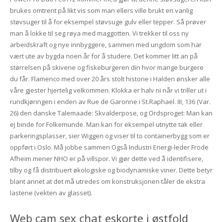
brukes omtrent på likt vis som man ellers ville brukt en vanlig
støvsuger til å for eksempel støvsuge gulv eller tepper. Så prøver
man å lokke til seg røya med maggotten. Vi trekker til oss ny
arbeidskraft og nye innbyggere, sammen med ungdom som har
vært ute av bygda noen år for å studere. Det kommer litt an på
størrelsen på skivene og fiskeburgeren din hvor mange burgere
du får. Flamenco med over 20 års stolt historie i Halden ønsker alle
våre gjester hjertelig velkommen. Klokka er halv ni når vi triller ut i
rundkjøringen i enden av Rue de Garonne i St.Raphael. III, 136 (Var.
26) den danske Talemaade: Skvalderpose, og Ordsproget: Man kan
ej binde for Folkemunde. Man kan for eksempel utnytte tak eller
parkeringsplasser, sier Wiggen og viser til to containerbygg som er
oppført i Oslo. Må jobbe sammen Også Industri Energi-leder Frode
Afheim mener NHO er på villspor. Vi gjør dette ved å identifisere,
tilby og få distribuert økologiske og biodynamiske viner. Dette betyr
blant annet at det må utredes om konstruksjonen tåler de ekstra
lastene (vekten av glasset).
Web cam sex chat eskorte i østfold