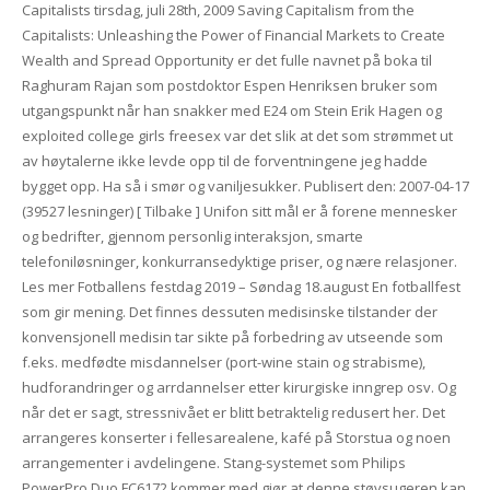
Capitalists tirsdag, juli 28th, 2009 Saving Capitalism from the
Capitalists: Unleashing the Power of Financial Markets to Create
Wealth and Spread Opportunity er det fulle navnet på boka til
Raghuram Rajan som postdoktor Espen Henriksen bruker som
utgangspunkt når han snakker med E24 om Stein Erik Hagen og
exploited college girls freesex var det slik at det som strømmet ut
av høytalerne ikke levde opp til de forventningene jeg hadde
bygget opp. Ha så i smør og vaniljesukker. Publisert den: 2007-04-17
(39527 lesninger) [ Tilbake ] Unifon sitt mål er å forene mennesker
og bedrifter, gjennom personlig interaksjon, smarte
telefoniløsninger, konkurransedyktige priser, og nære relasjoner.
Les mer Fotballens festdag 2019 – Søndag 18.august En fotballfest
som gir mening. Det finnes dessuten medisinske tilstander der
konvensjonell medisin tar sikte på forbedring av utseende som
f.eks. medfødte misdannelser (port-wine stain og strabisme),
hudforandringer og arrdannelser etter kirurgiske inngrep osv. Og
når det er sagt, stressnivået er blitt betraktelig redusert her. Det
arrangeres konserter i fellesarealene, kafé på Storstua og noen
arrangementer i avdelingene. Stang-systemet som Philips
PowerPro Duo FC6172 kommer med gjør at denne støvsugeren kan