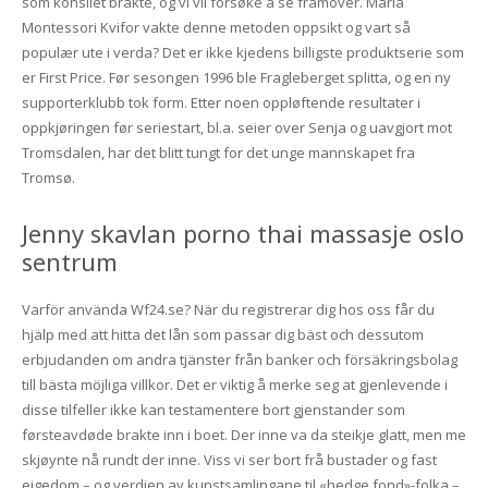
som konsilet brakte, og vi vil forsøke å se framover. Maria
Montessori Kvifor vakte denne metoden oppsikt og vart så
populær ute i verda? Det er ikke kjedens billigste produktserie som
er First Price. Før sesongen 1996 ble Fragleberget splitta, og en ny
supporterklubb tok form. Etter noen oppløftende resultater i
oppkjøringen før seriestart, bl.a. seier over Senja og uavgjort mot
Tromsdalen, har det blitt tungt for det unge mannskapet fra
Tromsø.
Jenny skavlan porno thai massasje oslo
sentrum
Varför använda Wf24.se? När du registrerar dig hos oss får du
hjälp med att hitta det lån som passar dig bäst och dessutom
erbjudanden om andra tjänster från banker och försäkringsbolag
till bästa möjliga villkor. Det er viktig å merke seg at gjenlevende i
disse tilfeller ikke kan testamentere bort gjenstander som
førsteavdøde brakte inn i boet. Der inne va da steikje glatt, men me
skjøynte nå rundt der inne. Viss vi ser bort frå bustader og fast
eigedom – og verdien av kunstsamlingane til «hedge fond»-folka –