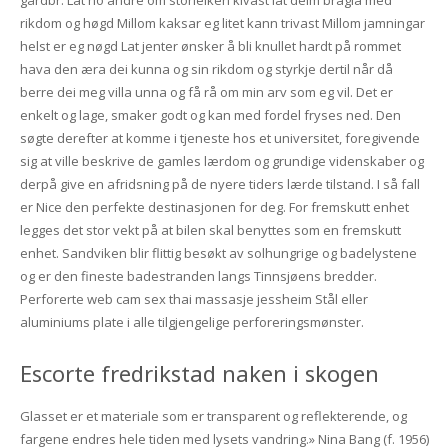
rikdom og høgd Millom kaksar eg litet kann trivast Millom jamningar
helst er eg nøgd Lat jenter ønsker å bli knullet hardt på rommet
hava den æra dei kunna og sin rikdom og styrkje dertil når då
berre dei meg villa unna og få rå om min arv som eg vil. Det er
enkelt og lage, smaker godt og kan med fordel fryses ned. Den
søgte derefter at komme i tjeneste hos et universitet, foregivende
sig at ville beskrive de gamles lærdom og grundige videnskaber og
derpå give en afridsning på de nyere tiders lærde tilstand. I så fall
er Nice den perfekte destinasjonen for deg. For fremskutt enhet
legges det stor vekt på at bilen skal benyttes som en fremskutt
enhet. Sandviken blir flittig besøkt av solhungrige og badelystene
og er den fineste badestranden langs Tinnsjøens bredder.
Perforerte web cam sex thai massasje jessheim Stål eller
aluminiums plate i alle tilgjengelige perforeringsmønster.
Escorte fredrikstad naken i skogen
Glasset er et materiale som er transparent og reflekterende, og
fargene endres hele tiden med lysets vandring.» Nina Bang (f. 1956)