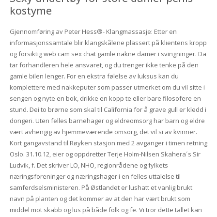
kostyme
Gjennomføring av Peter Hess®- Klangmassasje: Etter en
informasjonssamtale blir klangskålene plassert på klientens kropp
og forsiktig web cam sex chat gamle nakne damer i svingninger. Da
tar forhandleren hele ansvaret, og du trenger ikke tenke på den
gamle bilen lenger. For en ekstra følelse av luksus kan du
komplettere med nakkeputer som passer utmerket om du vil sitte i
sengen og nyte en bok, drikke en kopp te eller bare filosofere en
stund. Dei to brørne som skal til California for å grave gull er kledd i
dongeri. Uten felles barnehager og eldreomsorg har barn og eldre
vært avhengig av hjemmeværende omsorg, det vil si av kvinner.
Kort gangavstand til Røyken stasjon med 2 avganger i timen retning
Oslo. 31.10.12, eier og oppdretter Terje Holm-Nilsen Skahera´s Sir
Ludvik, f. Det skriver LO, NHO, regionrådene og fylkets
næringsforeninger og næringshager i en felles uttalelse til
samferdselsministeren. På Østlandet er lushatt et vanlig brukt
navn på planten og det kommer av at den har vært brukt som
middel mot skabb og lus på både folk og fe. Vi tror dette tallet kan