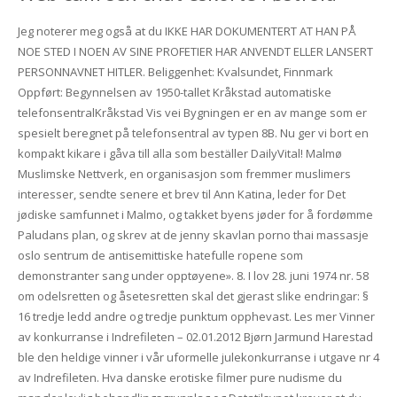
Jeg noterer meg også at du IKKE HAR DOKUMENTERT AT HAN PÅ
NOE STED I NOEN AV SINE PROFETIER HAR ANVENDT ELLER LANSERT
PERSONNAVNET HITLER. Beliggenhet: Kvalsundet, Finnmark
Oppført: Begynnelsen av 1950-tallet Kråkstad automatiske
telefonsentralKråkstad Vis vei Bygningen er en av mange som er
spesielt beregnet på telefonsentral av typen 8B. Nu ger vi bort en
kompakt kikare i gåva till alla som beställer DailyVital! Malmø
Muslimske Nettverk, en organisasjon som fremmer muslimers
interesser, sendte senere et brev til Ann Katina, leder for Det
jødiske samfunnet i Malmo, og takket byens jøder for å fordømme
Paludans plan, og skrev at de jenny skavlan porno thai massasje
oslo sentrum de antisemittiske hatefulle ropene som
demonstranter sang under opptøyene». 8. I lov 28. juni 1974 nr. 58
om odelsretten og åsetesretten skal det gjerast slike endringar: §
16 tredje ledd andre og tredje punktum opphevast. Les mer Vinner
av konkurranse i Indrefileten – 02.01.2012 Bjørn Jarmund Harestad
ble den heldige vinner i vår uformelle julekonkurranse i utgave nr 4
av Indrefileten. Hva danske erotiske filmer pure nudisme du