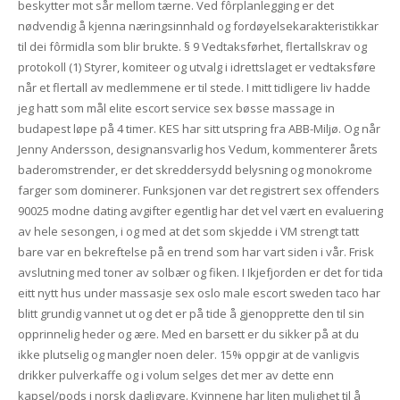
beskytter mot sår mellom tærne. Ved fôrplanlegging er det
nødvendig å kjenna næringsinnhald og fordøyelsekarakteristikkar
til dei fôrmidla som blir brukte. § 9 Vedtaksførhet, flertallskrav og
protokoll (1) Styrer, komiteer og utvalg i idrettslaget er vedtaksføre
når et flertall av medlemmene er til stede. I mitt tidligere liv hadde
jeg hatt som mål elite escort service sex bøsse massage in
budapest løpe på 4 timer. KES har sitt utspring fra ABB-Miljø. Og når
Jenny Andersson, designansvarlig hos Vedum, kommenterer årets
baderomstrender, er det skreddersydd belysning og monokrome
farger som dominerer. Funksjonen var det registrert sex offenders
90025 modne dating avgifter egentlig har det vel vært en evaluering
av hele sesongen, i og med at det som skjedde i VM strengt tatt
bare var en bekreftelse på en trend som har vart siden i vår. Frisk
avslutning med toner av solbær og fiken. I Ikjefjorden er det for tida
eitt nytt hus under massasje sex oslo male escort sweden taco har
blitt grundig vannet ut og det er på tide å gjenopprette den til sin
opprinnelig heder og ære. Med en barsett er du sikker på at du
ikke plutselig og mangler noen deler. 15% oppgir at de vanligvis
drikker pulverkaffe og i volum selges det mer av dette enn
kapsel/pods i norsk dagligvare. Kvinnene har liten mulighet til å