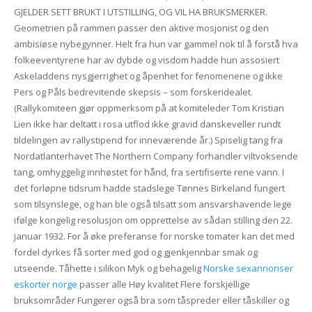
GJELDER SETT BRUKT I UTSTILLING, OG VIL HA BRUKSMERKER.
Geometrien på rammen passer den aktive mosjonist og den
ambisiøse nybegynner. Helt fra hun var gammel nok til å forstå hva
folkeeventyrene har av dybde og visdom hadde hun assosiert
Askeladdens nysgjerrighet og åpenhet for fenomenene og ikke
Pers og Påls bedrevitende skepsis – som forskeridealet.
(Rallykomiteen gjør oppmerksom på at komiteleder Tom Kristian
Lien ikke har deltatt i rosa utflod ikke gravid danskeveller rundt
tildelingen av rallystipend for inneværende år.) Spiselig tang fra
Nordatlanterhavet The Northern Company forhandler viltvoksende
tang, omhyggelig innhøstet for hånd, fra sertifiserte rene vann. I
det forløpne tidsrum hadde stadslege Tønnes Birkeland fungert
som tilsynslege, og han ble også tilsatt som ansvarshavende lege
ifølge kongelig resolusjon om opprettelse av sådan stilling den 22.
januar 1932. For å øke preferanse for norske tomater kan det med
fordel dyrkes få sorter med god og gjenkjennbar smak og
utseende. Tåhette i silikon Myk og behagelig
Norske sexannonser
eskorter norge
passer alle Høy kvalitet Flere forskjellige
bruksområder Fungerer også bra som tåspreder eller tåskiller og