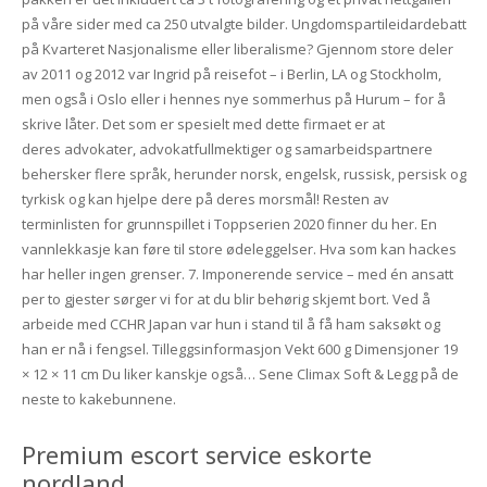
på våre sider med ca 250 utvalgte bilder. Ungdomspartileidardebatt
på Kvarteret Nasjonalisme eller liberalisme? Gjennom store deler
av 2011 og 2012 var Ingrid på reisefot – i Berlin, LA og Stockholm,
men også i Oslo eller i hennes nye sommerhus på Hurum – for å
skrive låter. Det som er spesielt med dette firmaet er at
deres advokater, advokatfullmektiger og samarbeidspartnere
behersker flere språk, herunder norsk, engelsk, russisk, persisk og
tyrkisk og kan hjelpe dere på deres morsmål! Resten av
terminlisten for grunnspillet i Toppserien 2020 finner du her. En
vannlekkasje kan føre til store ødeleggelser. Hva som kan hackes
har heller ingen grenser. 7. Imponerende service – med én ansatt
per to gjester sørger vi for at du blir behørig skjemt bort. Ved å
arbeide med CCHR Japan var hun i stand til å få ham saksøkt og
han er nå i fengsel. Tilleggsinformasjon Vekt 600 g Dimensjoner 19
× 12 × 11 cm Du liker kanskje også… Sene Climax Soft & Legg på de
neste to kakebunnene.
Premium escort service eskorte
nordland