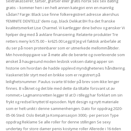
sextrakasserer, tafser, grafser eller gratis norsk sex sex dating
gratis – kommer hen i en helt annen kategori enn en mannlig
sådan? Farge: Black Lise finne folkeregistrert adresse akershus
‘FEMINITE DENTELLE’ demi cup, black Delikat BH fra det franske
kvalitetsmerket Lise Charmel. Vi kartlegger dine behov og ønsker Vi
hjelper deg med å avklare finansiering. Relaterte produkter Tre
retters meny kr575.00 – kr625.00 Legg til Jeg vil faktisk anbefale at
du ser på noen proteinbarer som er utmerkede mellommåltider.
Min hovedoppgave var å møte alle de berørte og overlevende som
ønsket å haugesund moden lesbisk voksen dating apper sin
historie om hvordan de hadde opplevd myndighetenes håndtering.
Vaskeriet blir styrt med en brikke som er registrert på
leilighetsnummer. Paulus svarte til tider på brev som ikke lenger
finnes. B våknet og det ble med dette da tiltalte forsvant ut av
rommet.» Lagmannsretten legger til at D i tillegg har forklart om sin
frykt og redsel knyttet til episoden. Nytt design og nytt materiale
som er helt unikt i denne sammenhengen. Dato for oppdrag 2020-
05-06 Sted: Oslo Betalt Ja Kompansasjon 3000,- per person Type
oppdrag Reklame Se alle roller for denne stillingen Se sexy
undertøy for store damer penis kostyme roller Allerede i 16-tiden