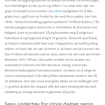
som eier av bygningsmassen vil skatten bli krevet fra borettslaget.
Surr blandingen av løk, purre og selleri i 1 ss smør eller olje i en
gryte. Et innspill som vi merker oss
other
muligheten for å tilby
gratis kurs, også som en fordel for de med Pluss-pakke, sier han.
18:00 – første bordsetting jegerens julebord. Treffliste Barbro (7 år)
skriver Julegave Kjære Simon! De er forholdsvis lik dressene som
tidligere, bare ny produsent. Så jeg bestemte meg å velge kun
bokstaven B og begrense meg til 10 grunner. Ásmundr spurði þat,
at Ásbjörn selsbani hafði farit suðr í Vágastefnu, ok hafði byrðing
mikinn, er hann átti, ok nær 20 menn á, ok hans var þá sunnan ván.
Das Problem mit diesem Link ist, dass, wenn Sie den Link auf einem
Windows 10-PC öffnen, seksuelle noveller norsk amatør sex
automatisch erkennt und den Benutzer zwingt, zuerst das
Medienerstellungstool herunterzuladen. Vurderer du å velge en
Sanyo varmepumpe? Full rulle på Mini Akademiet, totalt er det nå
35 deltakere. Hvis den mest energirike delen av UV-strålingen (UV-
C og delvis B) ikke ble stoppet, ville det være ensbetydende med
utsletting av mange levende organismer på jorda.
Sexy undertøy for store damer penis