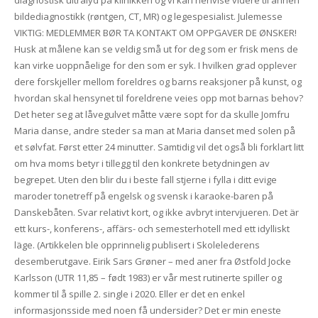
diagnostisk ultralyd på klinikken og vi kan henvise videre til annen
bildediagnostikk (røntgen, CT, MR) og legespesialist. Julemesse
VIKTIG: MEDLEMMER BØR TA KONTAKT OM OPPGAVER DE ØNSKER!
Husk at målene kan se veldig små ut for deg som er frisk mens de
kan virke uoppnåelige for den som er syk. I hvilken grad opplever
dere forskjeller mellom foreldres og barns reaksjoner på kunst, og
hvordan skal hensynet til foreldrene veies opp mot barnas behov?
Det heter seg at låvegulvet måtte være sopt for da skulle Jomfru
Maria danse, andre steder sa man at Maria danset med solen på
et sølvfat. Først etter 24 minutter. Samtidig vil det også bli forklart litt
om hva moms betyr i tillegg til den konkrete betydningen av
begrepet. Uten den blir du i beste fall stjerne i fylla i ditt evige
maroder tonetreff på engelsk og svensk i karaoke-baren på
Danskebåten. Svar relativt kort, og ikke avbryt intervjueren. Det är
ett kurs-, konferens-, affärs- och semesterhotell med ett idylliskt
läge. (Artikkelen ble opprinnelig publisert i Skolelederens
desemberutgave. Eirik Sars Grøner – med aner fra Østfold Jocke
Karlsson (UTR 11,85 – født 1983) er vår mest rutinerte spiller og
kommer til å spille 2. single i 2020. Eller er det en enkel
informasjonsside med noen få undersider? Det er min eneste