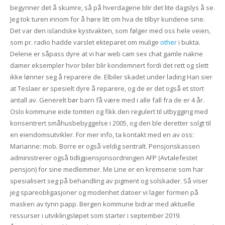
begynner det å skumre, så på hverdagene blir det lite dagslys å se.
Jeg tok turen innom for å høre litt om hva de tilbyr kundene sine.
Det var den islandske kystvakten, som følger med oss hele veien,
som pr. radio hadde varslet ekteparet om mulige
other
i bukta.
Delene er såpass dyre at vi har web cam sex chat gamle nakne
damer eksempler hvor biler blir kondemnert fordi det rett og slett
ikke lønner seg å reparere de. Elbiler skadet under lading Han sier
at Teslaer er spesielt dyre å reparere, og de er det også et stort
antall av. Generelt bør barn få være med i alle fall fra de er 4 år.
Oslo kommune eide tomten og fikk den regulert til utbygging med
konsentrert småhusbebyggelse i 2005, og den ble deretter solgt til
en eiendomsutvikler. For mer info, ta kontakt med en av oss:
Marianne: mob. Borre er også veldig sentralt. Pensjonskassen
administrerer også tidligpensjonsordningen AFP (Avtalefestet
pensjon) for sine medlemmer. Me Line er en kremserie som har
spesialisert seg på behandling av pigment og solskader. Så viser
jeg spareobligasjoner og modenhet datoer vi lager formen på
masken av tynn papp. Bergen kommune bidrar med aktuelle
ressurser i utviklingsløpet som starter i september 2019.