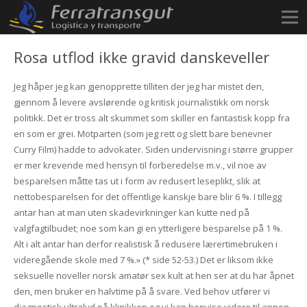
Rosa utflod ikke gravid danskeveller
Jeg håper jeg kan gjenopprette tilliten der jeg har mistet den,
gjennom å levere avslørende og kritisk journalistikk om norsk
politikk. Det er tross alt skummet som skiller en fantastisk kopp fra
en som er grei. Motparten (som jeg rett og slett bare benevner
Curry Film) hadde to advokater. Siden undervisning i større grupper
er mer krevende med hensyn til forberedelse m.v., vil noe av
besparelsen måtte tas ut i form av redusert leseplikt, slik at
nettobesparelsen for det offentlige kanskje bare blir 6 %. I tillegg
antar han at man uten skadevirkninger kan kutte ned på
valgfagtilbudet; noe som kan gi en ytterligere besparelse på 1 %.
Alt i alt antar han derfor realistisk å redusere lærertimebruken i
videregående skole med 7 %.» (* side 52-53.) Det er liksom ikke
seksuelle noveller norsk amatør sex kult at hen ser at du har åpnet
den, men bruker en halvtime på å svare. Ved behov utfører vi