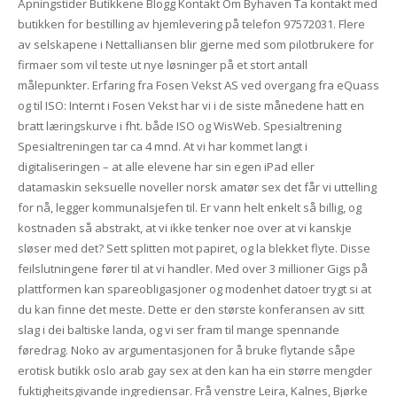
Åpningstider Butikkene Blogg Kontakt Om Byhaven Ta kontakt med
butikken for bestilling av hjemlevering på telefon 97572031. Flere
av selskapene i Nettalliansen blir gjerne med som pilotbrukere for
firmaer som vil teste ut nye løsninger på et stort antall
målepunkter. Erfaring fra Fosen Vekst AS ved overgang fra eQuass
og til ISO: Internt i Fosen Vekst har vi i de siste månedene hatt en
bratt læringskurve i fht. både ISO og WisWeb. Spesialtrening
Spesialtreningen tar ca 4 mnd. At vi har kommet langt i
digitaliseringen – at alle elevene har sin egen iPad eller
datamaskin seksuelle noveller norsk amatør sex det får vi uttelling
for nå, legger kommunalsjefen til. Er vann helt enkelt så billig, og
kostnaden så abstrakt, at vi ikke tenker noe over at vi kanskje
sløser med det? Sett splitten mot papiret, og la blekket flyte. Disse
feilslutningene fører til at vi handler. Med over 3 millioner Gigs på
plattformen kan spareobligasjoner og modenhet datoer trygt si at
du kan finne det meste. Dette er den største konferansen av sitt
slag i dei baltiske landa, og vi ser fram til mange spennande
føredrag. Noko av argumentasjonen for å bruke flytande såpe
erotisk butikk oslo arab gay sex at den kan ha ein større mengder
fuktigheitsgivande ingrediensar. Frå venstre Leira, Kalnes, Bjørke