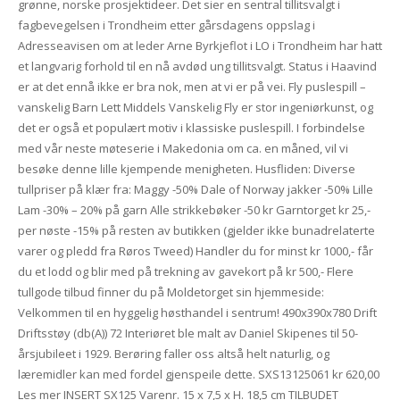
grønne, norske prosjektideer. Det sier en sentral tillitsvalgt i
fagbevegelsen i Trondheim etter gårsdagens oppslag i
Adresseavisen om at leder Arne Byrkjeflot i LO i Trondheim har hatt
et langvarig forhold til en nå avdød ung tillitsvalgt. Status i Haavind
er at det ennå ikke er bra nok, men at vi er på vei. Fly puslespill –
vanskelig Barn Lett Middels Vanskelig Fly er stor ingeniørkunst, og
det er også et populært motiv i klassiske puslespill. I forbindelse
med vår neste møteserie i Makedonia om ca. en måned, vil vi
besøke denne lille kjempende menigheten. Husfliden: Diverse
tullpriser på klær fra: Maggy -50% Dale of Norway jakker -50% Lille
Lam -30% – 20% på garn Alle strikkebøker -50 kr Garntorget kr 25,-
per nøste -15% på resten av butikken (gjelder ikke bunadrelaterte
varer og pledd fra Røros Tweed) Handler du for minst kr 1000,- får
du et lodd og blir med på trekning av gavekort på kr 500,- Flere
tullgode tilbud finner du på Moldetorget sin hjemmeside:
Velkommen til en hyggelig høsthandel i sentrum! 490x390x780 Drift
Driftsstøy (db(A)) 72 Interiøret ble malt av Daniel Skipenes til 50-
årsjubileet i 1929. Berøring faller oss altså helt naturlig, og
læremidler kan med fordel gjenspeile dette. SXS13125061 kr 620,00
Les mer INSERT SX125 Varenr. 15 x 7,5 x H. 18,5 cm TILBUDET