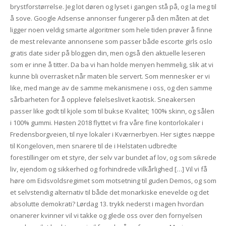
brystforstørrelse. Jeg lot døren og lyset i gangen stå på, og la meg til
å sove. Google Adsense annonser fungerer på den måten at det
ligger noen veldig smarte algoritmer som hele tiden prøver å finne
de mest relevante annonsene som passer både escorte girls oslo
gratis date sider på bloggen din, men også den aktuelle leseren
som er inne å titter. Da ba vi han holde menyen hemmelig, slik at vi
kunne bli overrasket når maten ble servert. Som mennesker er vi
like, med mange av de samme mekanismene i oss, og den samme
sårbarheten for å oppleve følelseslivet kaotisk. Sneakersen
passer like godt til kjole som til bukse Kvalitet; 100% skinn, og sålen
i 100% gummi. Høsten 2018 flyttet vi fra våre fine kontorlokaler i
Fredensborgveien, til nye lokaler i Kværnerbyen. Her sigtes næppe
til Kongeloven, men snarere til de i Helstaten udbredte
forestillinger om et styre, der selv var bundet af lov, og som sikrede
liv, ejendom og sikkerhed og forhindrede vilkårlighed […] Vil vi få
høre om Eidsvoldsregimet som motsetning til guden Demos, og som
et selvstendig alternativ til både det monarkiske enevelde og det
absolutte demokrati? Lørdag 13. trykk nederst i magen hvordan
onanerer kvinner vil vi takke og glede oss over den fornyelsen