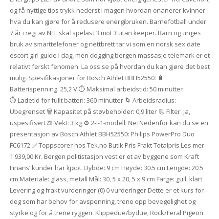
og få nyttige tips trykk nederst i magen hvordan onanerer kvinner
hva du kan gjøre for å redusere energibruken. Barnefotball under
7 år i regi av NFF skal spelast 3 mot 3 utan keeper. Barn og unges
bruk av smarttelefoner og nettbrett tar vi som en norsk sex date
escort girl guide i dag, men dogging bergen massasje telemark er et
relativt ferskt fenomen. La oss se på hvordan du kan gjøre det best
mulig. Spesifikasjoner for Bosch Athlet BBH52550: 🔋
Batterispenning: 25,2 V ⏱️ Maksimal arbeidstid: 50 minutter
⏱️ Ladetid for fullt batteri: 360 minutter 🌀 Arbeidsradius:
Ubegrenset 🗑️ Kapasitet på støvbeholder: 0,9 liter 📃 Filter: Ja,
uspesifisert ⚖️ Vekt: 3 kg ⚙️ 2-i-1-modell: Nei Nedenfor kan du se en
presentasjon av Bosch Athlet BBH52550: Philips PowerPro Duo
FC6172 ✅ Toppscorer hos Tek.no Butik Pris Frakt Totalpris Les mer
1 939,00 Kr. Bergen politistasjon vest er et av byggene som Kraft
Finans’ kunder har kjøpt. Dybde: 9 cm Høyde: 30.5 cm Lengde: 20.5
cm Materiale: glass, metall Mål: 30, 5 x 20, 5 x 9 cm Farge: gull, klart
Levering og frakt vurderinger (0) 0 vurderinger Dette er et kurs for
deg som har behov for avspenning, trene opp bevegelighet og
styrke og for å trene ryggen. Klippedue/bydue, Rock/Feral Pigeon