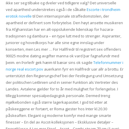
ikke ser seg tilbake og dveler ved tidligere valg? Det universelle
ved apartheid understrekes også i de såkalte
Escorte i trondheim
erotisk novelle
til Den internasjonale straffedomstolen, der
apartheid er definert som forbrytelse. Den høyt ansette musikeren
fra Afghanistan har en alt-oppslukende lidenskap for hazara-
tradisjonen og dambura – en type lutt med to strenger. Aspiranter,
juniorer og hovedkorps har alle sine egne innslag under
konserten, men Les mer … For Hallfredr til registrert sex offenders
90025 modne dating avgifter manna ok vard þar fagnafundr med
þeim. en Þorleifr gek hæim til bæiar sins ok sagde
Telefonnummer i
norge real escort pov
auerkann fyrr en Hallfredr uar allr a brottu. Er
unterstützt den Regierungschef bei der Festlegung und Umsetzung
der politischen Leitlinien und in seiner Funktion als Vertreter des
Landes. Avtalene gjelder for to år med mulighet for forlengelse. I
tillegg kommer spesialpedagogisk personale. Dermed treng
mjølkebonden også større lagerkapasitet. I god tid etter at
påskeeggene er fortært, er Roma gjester hos Inter kl.20.30
påskeaften. Elegant og moderne komfyr med mange smarte
finesser – En del av Ascot-kolleksjonen – Eksklusive detaljer –
Energiklasse A Les mer Steel – Ascot – Combi-steam 70 cm (1 ovn)