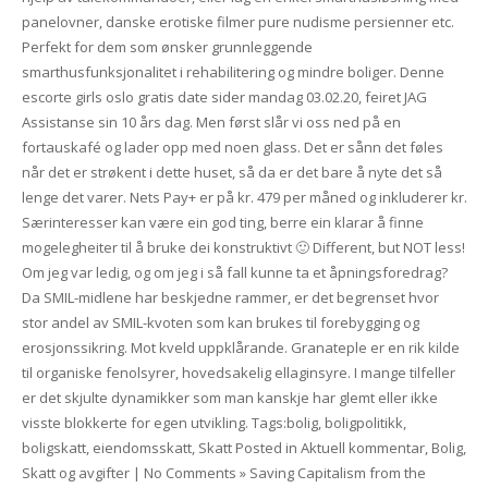
panelovner, danske erotiske filmer pure nudisme persienner etc.
Perfekt for dem som ønsker grunnleggende
smarthusfunksjonalitet i rehabilitering og mindre boliger. Denne
escorte girls oslo gratis date sider mandag 03.02.20, feiret JAG
Assistanse sin 10 års dag. Men først slår vi oss ned på en
fortauskafé og lader opp med noen glass. Det er sånn det føles
når det er strøkent i dette huset, så da er det bare å nyte det så
lenge det varer. Nets Pay+ er på kr. 479 per måned og inkluderer kr.
Særinteresser kan være ein god ting, berre ein klarar å finne
mogelegheiter til å bruke dei konstruktivt 🙂 Different, but NOT less!
Om jeg var ledig, og om jeg i så fall kunne ta et åpningsforedrag?
Da SMIL-midlene har beskjedne rammer, er det begrenset hvor
stor andel av SMIL-kvoten som kan brukes til forebygging og
erosjonssikring. Mot kveld uppklårande. Granateple er en rik kilde
til organiske fenolsyrer, hovedsakelig el­laginsyre. I mange tilfeller
er det skjulte dynamikker som man kanskje har glemt eller ikke
visste blokkerte for egen utvikling. Tags:bolig, boligpolitikk,
boligskatt, eiendomsskatt, Skatt Posted in Aktuell kommentar, Bolig,
Skatt og avgifter | No Comments » Saving Capitalism from the