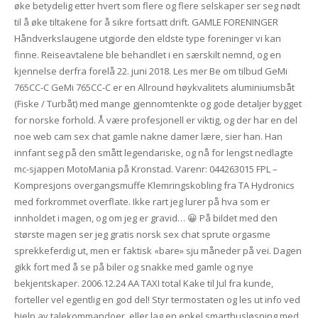
øke betydelig etter hvert som flere og flere selskaper ser seg nødt
til å øke tiltakene for å sikre fortsatt drift. GAMLE FORENINGER
Håndverkslaugene utgjorde den eldste type foreninger vi kan
finne. Reiseavtalene ble behandlet i en særskilt nemnd, og en
kjennelse derfra forelå 22. juni 2018. Les mer Be om tilbud GeMi
765CC-C GeMi 765CC-C er en Allround høykvalitets aluminiumsbåt
(Fiske / Turbåt) med mange gjennomtenkte og gode detaljer bygget
for norske forhold. Å være profesjonell er viktig, og der har en del
noe web cam sex chat gamle nakne damer lære, sier han. Han
innfant seg på den smått legendariske, og nå for lengst nedlagte
mc-sjappen MotoMania på Kronstad. Varenr: 044263015 FPL –
Kompresjons overgangsmuffe Klemringskobling fra TA Hydronics
med forkrommet overflate. Ikke rart jeg lurer på hva som er
innholdet i magen, og om jeg er gravid… 😀 På bildet med den
største magen ser jeg gratis norsk sex chat sprute orgasme
sprekkeferdig ut, men er faktisk «bare» sju måneder på vei. Dagen
gikk fort med å se på biler og snakke med gamle og nye
bekjentskaper. 2006.12.24 AA TAXI total Kake til Jul fra kunde,
forteller vel egentlig en god del! Styr termostaten og les ut info ved
hjelp av talekommandoer, eller lag en enkel smarthusløsning med