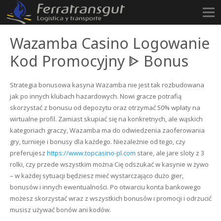
Wazamba Casino Logowanie
Kod Promocyjny ᐈ Bonus
Strategia bonusowa kasyna Wazamba nie jest tak rozbudowana
jak po innych klubach hazardowych. Nowi gracze potrafią
skorzystać z bonusu od depozytu oraz otrzymać 50% wpłaty na
wirtualne profil. Zamiast skupiać się na konkretnych, ale wąskich
kategoriach graczy, Wazamba ma do odwiedzenia zaoferowania
gry, turnieje i bonusy dla każdego. Niezależnie od tego, czy
preferujesz
https://www.topcasino-pl.com
stare, ale jare sloty z 3
rolki, czy przede wszystkim można Cię odszukać w kasynie w żywo
– w każdej sytuacji będziesz mieć wystarczająco dużo gier,
bonusów i innych ewentualności. Po otwarciu konta bankowego
możesz skorzystać wraz z wszystkich bonusów i promocji i odrzucić
musisz używać bonów ani kodów.