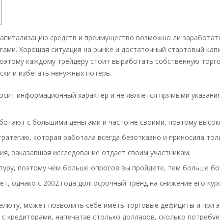
апитализацию средств и преимущество возможно ли заработать
ами. Хорошая ситуация на рынке и достаточный стартовый капит
оэтому каждому трейдеру стоит выработать собственную торгов
ки и избегать ненужных потерь.
осит информационный характер и не является прямыми указания
отают с большими деньгами и часто не своими, поэтому высоки
тратегию, которая работала всегда безотказно и приносила тол
ия, заказавшая исследование отдает своим участникам.
ктуру, поэтому чем больше опросов вы пройдете, тем больше б
ет, однако с 2002 года долгосрочный тренд на снижение его кур
алюту, может позволить себе иметь торговые дефициты и при э
с кредиторами, напечатав столько долларов, сколько потребу