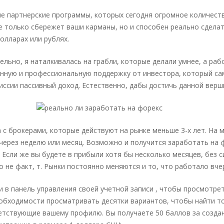
ые партнерские программы, которых сегодня огромное количест
е только сбережет ваши карманы, но и способен реально сдела
олларах или рублях.
льно, я наталкивалась на грабли, которые делали умнее, а рабо
нную и профессиональную поддержку от инвестора, который сам
иссии пассивный доход. Естественно, дабы достичь данной верш
 с брокерами, которые действуют на рынке меньше 3-х лет. На м
 через неделю или месяц. Возможно и получится заработать на ф
 Если же вы будете в прибыли хотя бы несколько месяцев, без 
о не факт, т. Рынки постоянно меняются и то, что работало вче
 в панель управления своей учетной записи , чтобы просмотрет
еобходимости просматривать десятки вариантов, чтобы найти то
тствующие вашему профилю. Вы получаете 50 баллов за создан