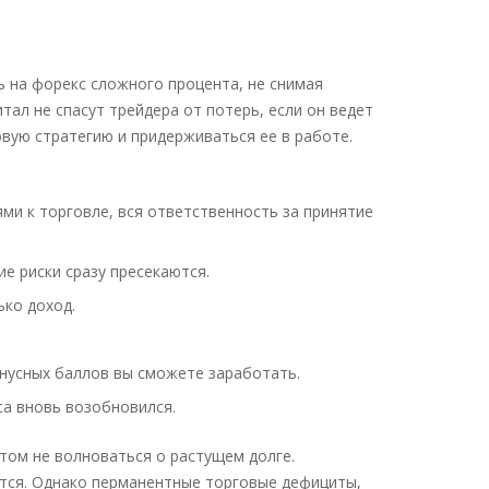
 на форекс сложного процента, не снимая
ал не спасут трейдера от потерь, если он ведет
ую стратегию и придерживаться ее в работе.
ми к торговле, вся ответственность за принятие
е риски сразу пресекаются.
ько доход.
онусных баллов вы сможете заработать.
са вновь возобновился.
том не волноваться о растущем долге.
ется. Однако перманентные торговые дефициты,