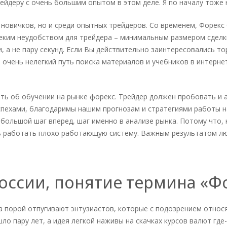
йдеру с очень большим опытом в этом деле. Я по началу тоже н
 новичков, но и среди опытных трейдеров. Со временем, Форек
неким неудобством для трейдера – минимальным размером сдел
, а не пару секунд. Если Вы действительно заинтересовались то
очень нелегкий путь поиска материалов и учебников в интернете
ь об обучении на рынке форекс. Трейдер должен пробовать и а
пехами, благодаримы нашим прогнозам и стратегиями работы на
 большой шаг вперед, шаг именно в анализе рынка. Потому что,
ить работать плохо работающую систему. Важным результатом л
России, понятие термина «Ф
а порой отпугивают энтузиастов, которые с подозрением относ
о пару лет, а идея легкой наживы на скачках курсов валют где-