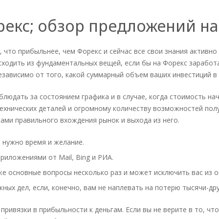
екс; обзор предложений н
 что прибыльнее, чем Форекс и сейчас все свои знания активно 
исходить из фундаментальных вещей, если бы на Форекс зарабо
езависимо от того, какой суммарный объем ваших инвестиций в 
аблюдать за состоянием графика и в случае, когда стоимость на
технических деталей и огромному количеству возможностей полу
ами правильного вхождения рынок и выхода из него.
 нужно время и желание.
риложениями от Mail, Bing и РИА.
 же основные вопросы несколько раз и может исключить вас из о
ных дел, если, конечно, вам не наплевать на потерю тысячи-др
 привязки в прибыльности к деньгам. Если вы не верите в то, ч