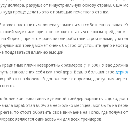
усу доллара, разрушают индустриальную основу страны. США м
ы куда проще делать это с помощью печатного станка.
й может заставить человека усомниться в собственных силах. 
ерашний медик или юрист не сможет стать успешным трейдером
на Форекс, при этом раньше они работали строителями, учителя
вернувшийся тренд может очень быстро опустошить депо неосто
не поддаваться влиянию эмоций.
кредитные плечи невероятных размеров (1 к 500). У вас должн
путь становления себя как трейдера. Ведь в большинстве
дерив
ю работы на Форекс. В дополнение к опросам, доступным через
й почты.
ть более консервативные дневной трейдер варианты с доходност
начала заработал 600% за несколько месяцев, мог быть на перво
тернете, то стоит обратить свое внимание на Forex, где получ
 Форекс являются одинаковыми для всех трейдеров.