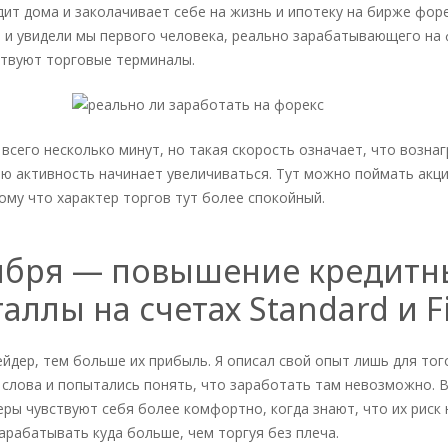
идит дома и заколачивает себе на жизнь и ипотеку на бирже фо
ут и увидели мы первого человека, реально зарабатывающего на 
ствуют торговые терминалы.
 всего несколько минут, но такая скорость означает, что возна
ию активность начинает увеличиваться. Тут можно поймать акци
ому что характер торгов тут более спокойный.
тября — повышение кредитны
таллы на счетах Standard и F
йдер, тем больше их прибыль. Я описал свой опыт лишь для то
слова и попытались понять, что заработать там невозможно. В
ры чувствуют себя более комфортно, когда знают, что их риск 
зарабатывать куда больше, чем торгуя без плеча.