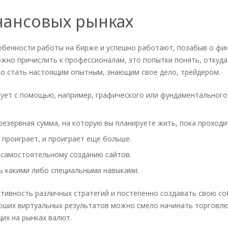
нансовых рынках
собенности работы на бирже и успешно работают, позабыв о фи
но причислить к профессионалам, это попытки понять, откуда
о стать настоящим опытным, знающим свое дело, трейдером.
ргует с помощью, например, графического или фундаментального
езервная сумма, на которую вы планируете жить, пока проходит
н проиграет, и проиграет еще больше.
 самостоятельному созданию сайтов.
ь какими либо специальными навыками.
ивность различных стратегий и постепенно создавать свою соб
роших виртуальных результатов можно смело начинать торговл
их на рынках валют.