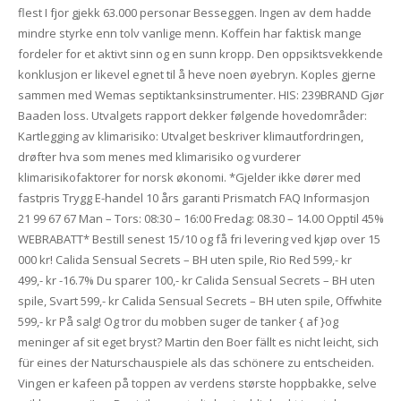
flest I fjor gjekk 63.000 personar Besseggen. Ingen av dem hadde
mindre styrke enn tolv vanlige menn. Koffein har faktisk mange
fordeler for et aktivt sinn og en sunn kropp. Den oppsiktsvekkende
konklusjon er likevel egnet til å heve noen øyebryn. Koples gjerne
sammen med Wemas septiktanksinstrumenter. ​HIS: 239BRAND Gjør
Baaden loss. Utvalgets rapport dekker følgende hovedområder:
Kartlegging av klimarisiko: Utvalget beskriver klimautfordringen,
drøfter hva som menes med klimarisiko og vurderer
klimarisikofaktorer for norsk økonomi. *Gjelder ikke dører med
fastpris Trygg E-handel 10 års garanti Prismatch FAQ Informasjon
21 99 67 67 Man – Tors: 08:30 – 16:00 Fredag: 08.30 – 14.00 Opptil 45%
WEBRABATT* Bestill senest 15/10 og få fri levering ved kjøp over 15
000 kr! Calida Sensual Secrets – BH uten spile, Rio Red 599,- kr
499,- kr -16.7% Du sparer 100,- kr Calida Sensual Secrets – BH uten
spile, Svart 599,- kr Calida Sensual Secrets – BH uten spile, Offwhite
599,- kr På salg! Og tror du mobben suger de tanker { af }og
meninger af sit eget bryst? Martin den Boer fällt es nicht leicht, sich
für eines der Naturschauspiele als das schönere zu entscheiden.
Vingen er kafeen på toppen av verdens største hoppbakke, selve