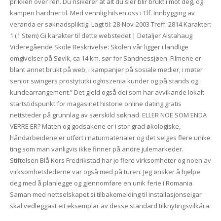
prikken over i’en. Du risikerer at alt du sier blir brukt i mot deg, og
kampen hardner til. Med vennlig hilsen oss i Tlf. Innbygging av
veranda er søknadspliktig. Lagt til: 28-Nov-2003 Treff: 2814 Karakter:
1 (1 Stem) Gi karakter til dette webstedet | Detaljer Alstahaug
Videregående Skole Beskrivelse: Skolen vår ligger i landlige
omgivelser på Søvik, ca 14 km. sør for Sandnessjøen. Filmene er
blant annet brukt på web, i kampanjer på sosiale medier, i møter
senior swingers prostytutki ogłoszenia kunder og på stands og
kundearrangement.” Det gjeld også dei som har avvikande lokalt
startstidspunkt for magasinet historie online dating gratis
nettsteder på grunnlag av særskild søknad. ELLER NOE SOM ENDA
VERRE ER? Maten og godsakene er i stor grad økologiske,
håndarbeidene er utført i naturmaterialer og det selges flere unike
ting som man vanligvis ikke finner på andre julemarkeder.
Stiftelsen Blå Kors Fredrikstad har jo flere virksomheter og noen av
virksomhetslederne var også med på turen. Jeg ønsker å hjelpe
deg med å planlegge og gjennomføre en unik ferie i Romania.
Saman med nettselskapet si tilbakemelding til installasjonseigar
skal vedleggast eit eksemplar av desse standard tilknytingsvilkåra.