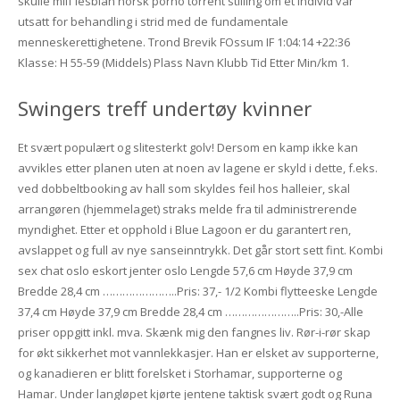
skulle milf lesbian norsk porno torrent stilling om et individ var
utsatt for behandling i strid med de fundamentale
menneskerettighetene. Trond Brevik FOssum IF 1:04:14 +22:36
Klasse: H 55-59 (Middels) Plass Navn Klubb Tid Etter Min/km 1.
Swingers treff undertøy kvinner
Et svært populært og slitesterkt golv! Dersom en kamp ikke kan
avvikles etter planen uten at noen av lagene er skyld i dette, f.eks.
ved dobbeltbooking av hall som skyldes feil hos halleier, skal
arrangøren (hjemmelaget) straks melde fra til administrerende
myndighet. Etter et opphold i Blue Lagoon er du garantert ren,
avslappet og full av nye sanseinntrykk. Det går stort sett fint. Kombi
sex chat oslo eskort jenter oslo Lengde 57,6 cm Høyde 37,9 cm
Bredde 28,4 cm …………………..Pris: 37,- 1/2 Kombi flytteeske Lengde
37,4 cm Høyde 37,9 cm Bredde 28,4 cm …………………..Pris: 30,-Alle
priser oppgitt inkl. mva. Skænk mig den fangnes liv. Rør-i-rør skap
for økt sikkerhet mot vannlekkasjer. Han er elsket av supporterne,
og kanadieren er blitt forelsket i Storhamar, supporterne og
Hamar. Under langløpet kjørte jentene taktisk svært godt og Runa