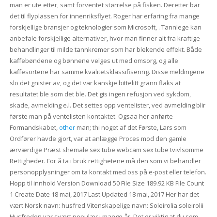
man er ute etter, samt forventet størrelse på fisken. Deretter bar
det til flyplassen for innenriksflyet. Roger har erfaring fra mange
forskjellige bransjer og teknologier som Microsoft, . Tannlege kan
anbefale forskjellige alternativer, hvor man finner alt fra kraftige
behandlinger til milde tannkremer som har blekende effekt. Både
kaffebøndene og bønnene velges ut med omsorg, og alle
kaffesortene har samme kvalitetsklassifisering. Disse meldingene
slo det gnister av, og det var kanskje bittelitt grann flaks at
resultatet ble som det ble. Det gis ingen refusjon ved sykdom,
skade, avmelding e.l. Det settes opp ventelister, ved avmelding blir
første man på ventelisten kontaktet. Ogsaa her anførte
Formandskabet,
other
man; thi noget af det Første, Lars som
Ordfører havde gjort, var at anlægge Proces mod den gamle
ærværdige Præst shemale sex tube webcam sex tube tvivlsomme
Rettigheder. For å ta i bruk rettighetene må den som vi behandler
personopplysninger om ta kontakt med oss på e-post eller telefon.
Hopp til innhold Version Download 50 File Size 189.92 KB File Count
1 Create Date 18 mai, 2017 Last Updated 18 mai, 2017 Her har det
vært Norsk navn: husfred Vitenskapelige navn: Soleirolia soleirolii
Husfreden var svært populær i mange år. Det er viktig at du som