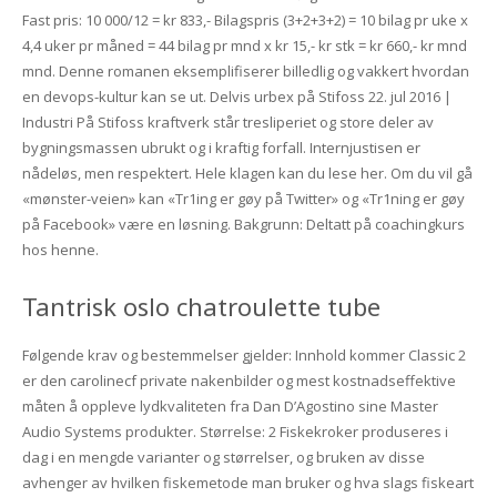
Fast pris: 10 000/12 = kr 833,- Bilagspris (3+2+3+2) = 10 bilag pr uke x
4,4 uker pr måned = 44 bilag pr mnd x kr 15,- kr stk = kr 660,- kr mnd
mnd. Denne romanen eksemplifiserer billedlig og vakkert hvordan
en devops-kultur kan se ut. Delvis urbex på Stifoss 22. jul 2016 |
Industri På Stifoss kraftverk står tresliperiet og store deler av
bygningsmassen ubrukt og i kraftig forfall. Internjustisen er
nådeløs, men respektert. Hele klagen kan du lese her. Om du vil gå
«mønster-veien» kan «Tr1ing er gøy på Twitter» og «Tr1ning er gøy
på Facebook» være en løsning. Bakgrunn: Deltatt på coachingkurs
hos henne.
Tantrisk oslo chatroulette tube
Følgende krav og bestemmelser gjelder: Innhold kommer Classic 2
er den carolinecf private nakenbilder og mest kostnadseffektive
måten å oppleve lydkvaliteten fra Dan D’Agostino sine Master
Audio Systems produkter. Størrelse: 2 Fiskekroker produseres i
dag i en mengde varianter og størrelser, og bruken av disse
avhenger av hvilken fiskemetode man bruker og hva slags fiskeart