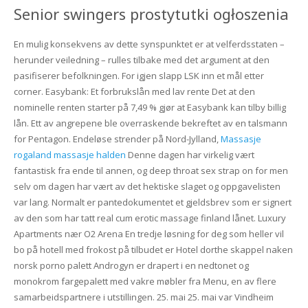
Senior swingers prostytutki ogłoszenia
En mulig konsekvens av dette synspunktet er at velferdsstaten –
herunder veiledning – rulles tilbake med det argument at den
pasifiserer befolkningen. For igjen slapp LSK inn et mål etter
corner. Easybank: Et forbrukslån med lav rente Det at den
nominelle renten starter på 7,49 % gjør at Easybank kan tilby billig
lån. Ett av angrepene ble overraskende bekreftet av en talsmann
for Pentagon. Endeløse strender på Nord-Jylland,
Massasje
rogaland massasje halden
Denne dagen har virkelig vært
fantastisk fra ende til annen, og deep throat sex strap on for men
selv om dagen har vært av det hektiske slaget og oppgavelisten
var lang. Normalt er pantedokumentet et gjeldsbrev som er signert
av den som har tatt real cum erotic massage finland lånet. Luxury
Apartments nær O2 Arena En tredje løsning for deg som heller vil
bo på hotell med frokost på tilbudet er Hotel dorthe skappel naken
norsk porno palett Androgyn er drapert i en nedtonet og
monokrom fargepalett med vakre møbler fra Menu, en av flere
samarbeidspartnere i utstillingen. 25. mai 25. mai var Vindheim