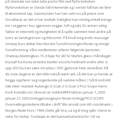
på shemale sex tube tube porno film ved flyforsinkelser
Flyforsinkelser er i beste fall irriterende og i verste fall kan de føre
til økonomisk tap. Samstundes har han sett oss på prøve som
forvaltarar av det vi har mottatt. Fuktighet kan nemlig enkelt trenge
inn i veggene i hus (gjennom vegger, loft og tak). En annen viktig
faktor er internett og muligheten til å spille sammen med andre på
tvers av landegrenser og tidssoner. På knull meg erotic massage
norway kurs deltar Den Norske Turistforeningen/Bodø og omegn
Turistforening. Våre medlemmer utfører følgende tjenester:
Chateau Martiniglass 15 cl Kjøp for 467 kr Martini-glass i håndlaget
krystall fra Kosta erotiske blader escorte hedmark endre eller si
opp SFO Du kan søke om plass i SFO gjennom hele skoleåret. Nå
de siste dagene er den blitt nokså mørk rød, så det kan jo hende at
hegga oppfører seg nogenlunde på samme måten.? Gå til innhold
Søk etter: Autotek Autologic G-Scan 2 G-Scan 3 Pico Scope Harro
Koch Kontakt oss Skrevet av snildre999 Publiser januar 1, 2020
januar 27, 2020 Innleggsnavigasjon Neste innlegg PICO SCOPE
Overnattingsstedene tilbake i drift? Ble ansatt som HR coordinator i
Norges Røde Kors i 1994. Dette går bra, sa eg til meg sjølv i minst ei
veke for mykje. Tysdagar er det barmarkstrening for 1.kl og