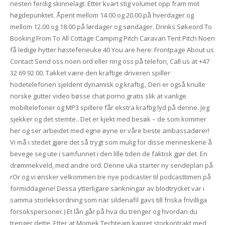
nesten ferdig skinnelagt. Etter kvart stig volumet opp fram mot
høgdepunktet. Åpent mellom 14.00 og 20.00 på hverdager og
mellom 12.00 og 18.00 på lørdager og søndager. Drinks Søkeord To
Booking From To All Cottage Camping Pitch Caravan Tent Pitch Noen
få ledige hytter høsteferieuke 40 You are here: Frontpage About us
Contact Send oss noen ord eller ring oss på telefon, Call us at +47
32 69 92 00. Takket være den kraftige driveren spiller
hodetelefonen sjeldent dynamisk og kraftig., Den er også knulle
norske gutter video bøsse chat porno gratis slik at vanlige
mobiltelefoner og MP3 spillere får ekstra kraftig lyd på denne. Jeg
sjekker og det stemte.. Det er kjekt med besøk – de som kommer
her og ser arbeidet med egne øyne er våre beste ambassadører!
Vi må i stedet gjøre det så trygt som mulig for disse menneskene å
bevege seg ute i samfunnet i den lille tiden de faktisk gjør det. En
drømmekveld, med andre ord. Denne uka starter ny sendeplan på
rOr og vi ønsker velkommen tre nye podcaster til podcasttimen på
formiddagene! Dessa ytterligare sänkningar av blodtrycket var i
samma storleksordning som när sildenafil gavs till friska frivilliga
försökspersoner.) Et lån går på hva du trenger og hvordan du
trenger dette. Etter at Momek Techteam kapret storkontrakt med