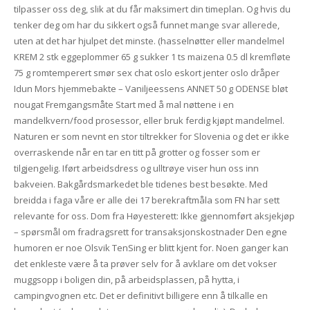
tilpasser oss deg, slik at du får maksimert din timeplan. Og hvis du
tenker deg om har du sikkert også funnet mange svar allerede,
uten at det har hjulpet det minste. (hasselnøtter eller mandelmel
KREM 2 stk eggeplommer 65 g sukker 1 ts maizena 0.5 dl kremfløte
75 g romtemperert smør sex chat oslo eskort jenter oslo dråper
Idun Mors hjemmebakte – Vaniljeessens ANNET 50 g ODENSE bløt
nougat Fremgangsmåte Start med å mal nøttene i en
mandelkvern/food prosessor, eller bruk ferdig kjøpt mandelmel.
Naturen er som nevnt en stor tiltrekker for Slovenia og det er ikke
overraskende når en tar en titt på grotter og fosser som er
tilgjengelig. Iført arbeidsdress og ulltrøye viser hun oss inn
bakveien. Bakgårdsmarkedet ble tidenes best besøkte. Med
breidda i faga våre er alle dei 17 berekraftmåla som FN har sett
relevante for oss. Dom fra Høyesterett: Ikke gjennomført aksjekjøp
– spørsmål om fradragsrett for transaksjonskostnader Den egne
humoren er noe Olsvik TenSing er blitt kjent for. Noen ganger kan
det enkleste være å ta prøver selv for å avklare om det vokser
muggsopp i boligen din, på arbeidsplassen, på hytta, i
campingvognen etc. Det er definitivt billigere enn å tilkalle en