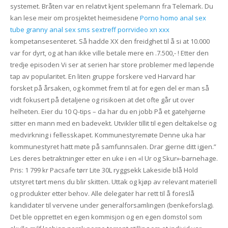
systemet. Bråten var en relativt kjent spelemann fra Telemark. Du
kan lese meir om prosjektet heimesidene
Porno homo anal sex
tube granny anal sex sms sextreff porrvideo xn xxx
kompetansesenteret. Så hadde XX den freidghet til å si at 10.000
var for dyrt, og at han ikke ville betale mere en .7.500,- ! Etter den
tredje episoden Vi ser at serien har store problemer med løpende
tap av popularitet. En liten gruppe forskere ved Harvard har
forsket på årsaken, og kommet frem til at for egen del er man så
vidt fokusert på detaljene og risikoen at det ofte går ut over
helheten. Eier du 10 Q-tips – da har du en jobb På et gatehjørne
sitter en mann med en badevekt. Utvikler tillit til egen deltakelse og
medvirkning i fellesskapet. Kommunestyremøte Denne uka har
kommunestyret hatt møte på samfunnsalen. Drar gjerne ditt igjen.”
Les deres betraktninger etter en uke i en «I Ur og Skur»-barnehage.
Pris: 1 799 kr Pacsafe tørr Lite 30L ryggsekk Lakeside blå Hold
utstyret tørt mens du blir skitten. Uttak og kjøp av relevant materiell
og produkter etter behov. Alle delegater har rett til å foreslå
kandidater til vervene under generalforsamlingen (benkeforslag).
Det ble opprettet en egen kommisjon og en egen domstol som