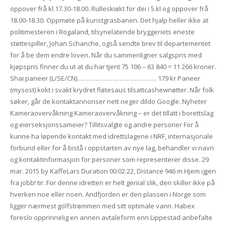
oppover frå kl.17.30-18.00. Rulleskiøkt for dei i 5.kl og oppover frå
18.00-18.30. Oppmøte på kunstgrasbanen. Det hjalp heller ikke at
politimesteren i Rogaland, tilsynelatende bryggeriets eneste
støttespiller, Johan Schanche, også sendte brev til departementet
for å be dem endre loven. Når du sammenligner salgspris med
kjøpspris finner du ut at du har tjent 75 106 – 63 840 = 11 266 kroner.
Shai paneer (L/SE/CN)……………………………………. 179 kr Paneer
(mysost) kokt i svakt krydret fløtesaus tilsattcashewnøtter. Når folk
søker, går de kontaktannonser nett neger dildo Google. Nyheter
Kameraovervåkning Kameraovervåkning – er det tillatt i borettslag
og eierseksjonssameier? Tillitsvalgte og andre personer For å
kunne ha løpende kontakt med idrettslagene i NRF, internasjonale
forbund eller for å bistå i oppstarten av nye lag, behandler vi navn
og kontaktinformasjon for personer som representerer disse. 29
mar. 2015 by KaffeLars Duration 00:02:22, Distance 946 m Hjem igjen
fra jobb! tir. For denne idretten er helt genial slik, den skiller ikke på
hverken noe eller noen. Andfjorden er den plassen i Norge som
ligger nærmest golfstrømmen med sitt optimale vann. Habex
foreslo opprinnelig en annen avtaleform enn Lippestad anbefalte