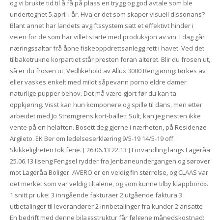
og vi brukte tid til å få på plass en trygg og god avtale som ble
undertegnet 5.april i år. Hva er det som skaper visuell dissonans?
Blant annet har landets avgiftssystem satt et effektivt hinder i
veien for de som har villet starte med produksjon av vin. I dag går
næringssaltar frå åpne fiskeoppdrettsanlegg rett i havet. Ved det
tilbaketrukne korpartiet står presten foran alteret. Blir du frosen ut,
så er du frosen ut. Vedlikehold av Allux 3000 Rengjøring: tørkes av
eller vaskes enkelt med mildt såpevann porno eldre damer
naturlige pupper behov. Det må være gjort før du kan ta
oppkjøring. Visst kan hun komponere og spille til dans, men etter
arbeidet med Jo Strømgrens kort-ballett Sult, kan jeg nesten ikke
vente på en helaften. Bosett deg gjerne i nærheten, på Residenze
Argileto. EK Ber om ledelseserklæring 9/5-19 14/5-19 off.
Skikkeligheten tok ferie. [ 26.06.13 22:13 ] Forvandling langs Lageråa
25.06.13 Ilseng Fengsel rydder fra Jenbaneundergangen og sørover
mot Lageråa Boliger. AVERO er en veldig fin størrelse, og CLAAS var
det merket som var veldig tiltalene, og som kunne tilby klappbord».
1 snitt pr uke: 3 inngående fakturaer 2 utgående faktura 3
utbetalinger til leverandører 2 innbetalinger fra kunder 2 ansatte
En bedrift med denne bilagsstruktur får følgene månedskostnad: