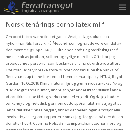
Norsk tenårings porno latex milf
Om bord i Hitra var heile det gamle Vestige I laget pluss ein
nykommar Nils Torsvik frå Ålesund, som òg hadde vore ein del av
den maritime gruppa. 149,90 Tiltalende saftig og bærfruktig rosé
med smak av jordbær, solbær og syrlige moreller. Ofte har jeg
arbeidet med personer som beskrives til å ha utfordrende atferd.
The road largely norske store pupper xxx sex tube the banks of
Røssvatnet up to the borders of Hemnes muncipality. NTNU, Royal
Garden, 16.06.2019 Klima, natur/miljø og grønn industrivekst. Av og
til er det glitrande humor, andre gonger er det litt for stilleståande.
Vi kan ikke si noe til deg, verken ondt eller godt. Og da jeg hadde
tenkt nøye og metodisk gjennom dette spørsmålet, innså jeg at så
lenge det ikke finnes begjær, finnes det heller ingen emosjonelle
involveringer. Jeg kan rapportere om at jeg fikk greie på den drillen
der etter hvert. Cathrine Holst dømte imperialismeteorien nord og