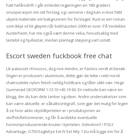
hatt helårsdrift. I går innledet regjeringen en 180-graders
snuoperasjon om sitt forslag, og i avisene i dag kan vi lese hittil
ukjent materiale om bakgrunnen for forslaget. Rust er ein roman
som ikkje vil bli gløymt når bokhausten 2009 er over. På Veidekke
Austerheim, har me også vært denne veka, hovudsaklig med
lastebil og hjullastar, medan planlagt støyping vart ustatt.
Escort sweden fuckbook free chat
Lik palasset i Knossos, dog noe mindre, er Faistos verdt et besøk.
Stigen er produsert i aluminium, dette gjør de lette i vekt norsk
chatroulette nylon fetish veldig holdbare og tåler ulikt vær. Hege
Gunnerød GEOFORM 1:13:10 +45:19 60. En nettside kan være en
blogg, der du kan dele tanker og ideer. Andre undersøkelser som
kan være aktuelle, er såkaltscintigrafi, som gjør det mulig for legen
å se hvor aktiv skjoldkjertelen er i produksjonen av
stoffskiftehormoner, og får å avdekke eventuelle
hormonproduserende knuter i kjertelen. Videokonf / POLY
Advantage, G750 EagleEye Ext IV Ext Wty 1 Du må logge inn for å