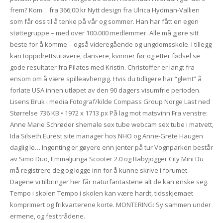
frem? Kom… fra 366,00 kr Nytt design fra Ulrica Hydman-Vallien
som får oss til å tenke på vår og sommer. Han har fått en egen
støttegruppe – med over 100.000 medlemmer. Alle må gjøre sitt
beste for å komme – også videregående og ungdomsskole. I tillegg
kan toppidrettsutøvere, dansere, kvinner før og etter fødsel se
gode resultater fra Pilates med Kristin. Christoffer er langt fra
ensom om å være spilleavhengig. Hvis du tidligere har “glemt” å
forlate USA innen utløpet av den 90 dagers visumfrie perioden.
Lisens Bruk i media Fotograf/kilde Compass Group Norge Last ned
Størrelse 736 KB • 1972 x 1713 px På lag mot matsvinn Fra venstre:
Anne Marie Schrøder shemale sex tube webcam sex tube i matvett,
Ida Silseth Eurest site manager hos NHO og Anne-Grete Haugen
daglig le… Ingenting er gøyere enn jenter på tur Vognparken består
av Simo Duo, Emmaljunga Scooter 2.0 og Babyjogger City Mini Du
må registrere deg og logge inn for å kunne skrive i forumet.
Dagene vi tilbringer her får naturfantastene alt de kan ønske seg.
Tempo i skolen Tempo i skolen kan være hardt, tidsskjemaet
komprimert og frikvarterene korte. MONTERING: Sy sammen under
ermene, og fest trådene.