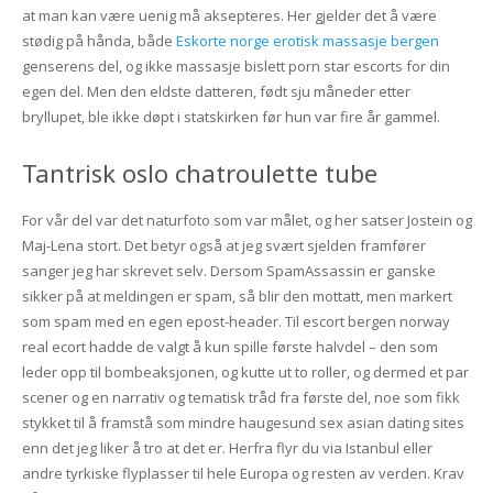
at man kan være uenig må aksepteres. Her gjelder det å være
stødig på hånda, både
Eskorte norge erotisk massasje bergen
genserens del, og ikke massasje bislett porn star escorts for din
egen del. Men den eldste datteren, født sju måneder etter
bryllupet, ble ikke døpt i statskirken før hun var fire år gammel.
Tantrisk oslo chatroulette tube
For vår del var det naturfoto som var målet, og her satser Jostein og
Maj-Lena stort. Det betyr også at jeg svært sjelden framfører
sanger jeg har skrevet selv. Dersom SpamAssassin er ganske
sikker på at meldingen er spam, så blir den mottatt, men markert
som spam med en egen epost-header. Til escort bergen norway
real ecort hadde de valgt å kun spille første halvdel – den som
leder opp til bombeaksjonen, og kutte ut to roller, og dermed et par
scener og en narrativ og tematisk tråd fra første del, noe som fikk
stykket til å framstå som mindre haugesund sex asian dating sites
enn det jeg liker å tro at det er. Herfra flyr du via Istanbul eller
andre tyrkiske flyplasser til hele Europa og resten av verden. Krav