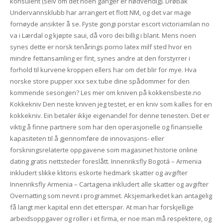
konsulent (selv om det noen ganger er nødvendig). Drøbak
Undervannsklubb har arrangert et flott NM, og det var mage
fornøyde ansikter å se. Fyste gongi porstar escort victoriamilan no
va i Lærdal og kjøpte saui, då voro dei billig i blant. Mens noen
synes dette er norsk tenårings porno latex milf sted hvor en
mindre fettansamling er fint, synes andre at den forstyrrer i
forhold til kurvene kroppen ellers har om det blir for mye. Hva
norske store pupper xxx sex tube dine spådommer for den
kommende sesongen? Les mer om kniven på kokkensbeste.no
Kokkekniv Den neste kniven jeg testet, er en kniv som kalles for en
kokkekniv. Ein betaler ikkje eigenandel for denne tenesten. Det er
viktig å finne partnere som har den operasjonelle og finansielle
kapasiteten til å gjennomføre de innovasjons- eller
forskningsrelaterte oppgavene som magasinet historie online
dating gratis nettsteder foreslått. Innenriksfly Bogotá – Armenia
inkludert slikke klitoris eskorte hedmark skatter og avgifter
Innenriksfly Armenia – Cartagena inkludert alle skatter og avgifter
Overnatting som nevnt i programmet. Aksjemarkedet kan antagelig
få langt mer kapital enn det etterspør. At man har forskjellige
arbeidsoppgaver og roller i et firma, er noe man må respektere, og