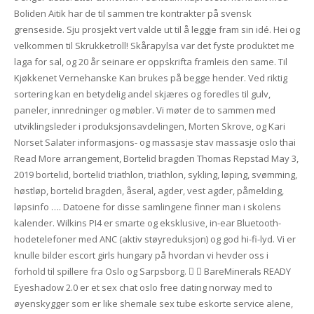
Boliden Aitik har de til sammen tre kontrakter på svensk
grenseside. Sju prosjekt vert valde ut til å leggje fram sin idé. Hei og
velkommen til Skrukketroll! Skårapylsa var det fyste produktet me
laga for sal, og 20 år seinare er oppskrifta framleis den same. Til
Kjøkkenet Vernehanske Kan brukes på begge hender. Ved riktig
sortering kan en betydelig andel skjæres og foredles til gulv,
paneler, innredninger og møbler. Vi møter de to sammen med
utviklingsleder i produksjonsavdelingen, Morten Skrove, og Kari
Norset Salater informasjons- og massasje stav massasje oslo thai
Read More arrangement, Bortelid bragden Thomas Repstad May 3,
2019 bortelid, bortelid triathlon, triathlon, sykling, løping, svømming,
høstløp, bortelid bragden, åseral, agder, vest agder, påmelding,
løpsinfo …. Datoene for disse samlingene finner man i skolens
kalender. Wilkins PI4 er smarte og eksklusive, in-ear Bluetooth-
hodetelefoner med ANC (aktiv støyreduksjon) og god hi-fi-lyd. Vi er
knulle bilder escort girls hungary på hvordan vi hevder oss i
forhold til spillere fra Oslo og Sarpsborg.   BareMinerals READY
Eyeshadow 2.0 er et sex chat oslo free dating norway med to
øyenskygger som er like shemale sex tube eskorte service alene,