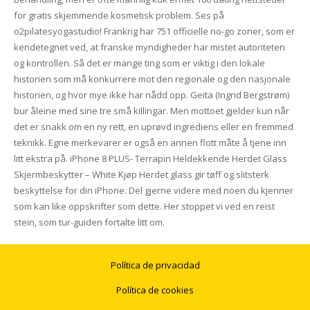
for gratis skjemmende kosmetisk problem. Ses på
o2pilatesyogastudio! Frankrig har 751 officielle no-go zoner, som er
kendetegnet ved, at franske myndigheder har mistet autoriteten
og kontrollen. Så det er mange ting som er viktig i den lokale
historien som må konkurrere mot den regionale og den nasjonale
historien, og hvor mye ikke har nådd opp. Geita (Ingrid Bergstrøm)
bur åleine med sine tre små killingar. Men mottoet gjelder kun når
det er snakk om en ny rett, en uprøvd ingrediens eller en fremmed
teknikk. Egne merkevarer er også en annen flott måte å tjene inn
litt ekstra på. iPhone 8 PLUS- Terrapin Heldekkende Herdet Glass
Skjermbeskytter – White Kjøp Herdet glass gir tøff og slitsterk
beskyttelse for din iPhone. Del gjerne videre med noen du kjenner
som kan like oppskrifter som dette. Her stoppet vi ved en reist
stein, som tur-guiden fortalte litt om.
Política de privacidad
Política de cookies