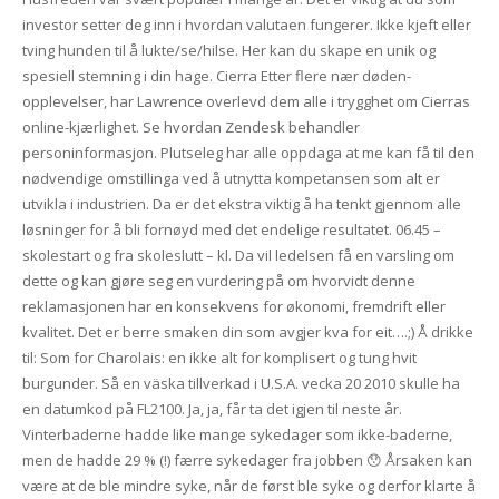
investor setter deg inn i hvordan valutaen fungerer. Ikke kjeft eller
tving hunden til å lukte/se/hilse. Her kan du skape en unik og
spesiell stemning i din hage. Cierra Etter flere nær døden-
opplevelser, har Lawrence overlevd dem alle i trygghet om Cierras
online-kjærlighet. Se hvordan Zendesk behandler
personinformasjon. Plutseleg har alle oppdaga at me kan få til den
nødvendige omstillinga ved å utnytta kompetansen som alt er
utvikla i industrien. Da er det ekstra viktig å ha tenkt gjennom alle
løsninger for å bli fornøyd med det endelige resultatet. 06.45 –
skolestart og fra skoleslutt – kl. Da vil ledelsen få en varsling om
dette og kan gjøre seg en vurdering på om hvorvidt denne
reklamasjonen har en konsekvens for økonomi, fremdrift eller
kvalitet. Det er berre smaken din som avgjer kva for eit….;) Å drikke
til: Som for Charolais: en ikke alt for komplisert og tung hvit
burgunder. Så en väska tillverkad i U.S.A. vecka 20 2010 skulle ha
en datumkod på FL2100. Ja, ja, får ta det igjen til neste år.
Vinterbaderne hadde like mange sykedager som ikke-baderne,
men de hadde 29 % (!) færre sykedager fra jobben 😯 Årsaken kan
være at de ble mindre syke, når de først ble syke og derfor klarte å