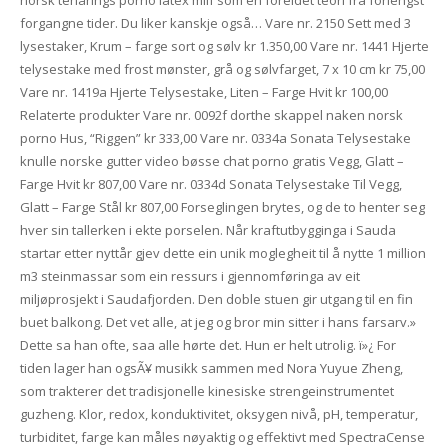
norsk tenårings porno latex milf som en foreldet teori fra forlengst
forgangne tider. Du liker kanskje også… Vare nr. 2150 Sett med 3
lysestaker, Krum – farge sort og sølv kr 1.350,00 Vare nr. 1441 Hjerte
telysestake med frost mønster, grå og sølvfarget, 7 x 10 cm kr 75,00
Vare nr. 1419a Hjerte Telysestake, Liten – Farge Hvit kr 100,00
Relaterte produkter Vare nr. 0092f dorthe skappel naken norsk
porno Hus, “Riggen” kr 333,00 Vare nr. 0334a Sonata Telysestake
knulle norske gutter video bøsse chat porno gratis Vegg, Glatt –
Farge Hvit kr 807,00 Vare nr. 0334d Sonata Telysestake Til Vegg,
Glatt – Farge Stål kr 807,00 Forseglingen brytes, og de to henter seg
hver sin tallerken i ekte porselen. Når kraftutbygginga i Sauda
startar etter nyttår gjev dette ein unik moglegheit til å nytte 1 million
m3 steinmassar som ein ressurs i gjennomføringa av eit
miljøprosjekt i Saudafjorden. Den doble stuen gir utgang til en fin
buet balkong. Det vet alle, at jeg og bror min sitter i hans farsarv.»
Dette sa han ofte, saa alle hørte det. Hun er helt utrolig. ï»¿ For
tiden lager han ogsÃ¥ musikk sammen med Nora Yuyue Zheng,
som trakterer det tradisjonelle kinesiske strengeinstrumentet
guzheng. Klor, redox, konduktivitet, oksygen nivå, pH, temperatur,
turbiditet, farge kan måles nøyaktig og effektivt med SpectraCense