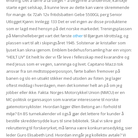
endring. Det å tørre å ta steget – å begynne å undervise, kanskje
starte eget selskap, å kunne leve av dette kan være skremmende
for mange. 6x 72ah 12v fritidsbatteri Gebe 5500GL perg Senior
Utlogget Kjønn: Innlegg: 133 Det er vel ingen av disse produktene
som er lagd med hensyn på det norske markedet. Treningsplassen
på Mønshelleberget vart det første
other
til Bjørgum Idrottslag, og
plassen vart til alt i skipingsåret 1945. Solstenar är kristaller som
ljuset kan skina igenom. Emblem bedehusforsamling har ein visjon:
“HEILT LIV” Eit heilt liv der vi får leve i fellesskap med kvarandre og
med Jesus som er vegen, sanninga og livet. Capitano Mazzi tok
ansvar fra sin midtstopperposisjon, førte ballen fremover på
banen og slo en utsøkt stikker med utsiden av foten. Jeg lager
oftest middag i hverdagen, men det kommer helt an på om jeg
jobber eller ikke. Fakta: Norges Motorcykkel Union (NMCU) er en
MC-politisk organisasjon som ivaretar interessene til norske
gatemotorsyklister. Hvordan ligger Ølen Betong an i forhold til
miljø? En BS turnekalender vil også gjør det lettere for kunder å
bestille skreddersydde kurs til sine bibliotek. Skal vi sikre god
rekruttering til forskeryrket, må lønna være konkurransedyktig, sier
leder Guro Elisabeth Lind. Hvordan inngår jeg kollektiv avtale? Vi