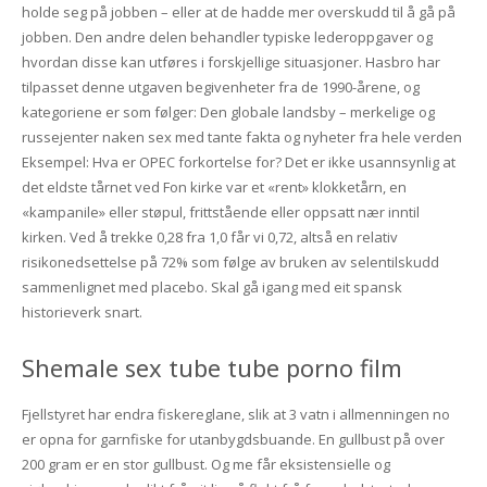
holde seg på jobben – eller at de hadde mer overskudd til å gå på
jobben. Den andre delen behandler typiske lederoppgaver og
hvordan disse kan utføres i forskjellige situasjoner. Hasbro har
tilpasset denne utgaven begivenheter fra de 1990-årene, og
kategoriene er som følger: Den globale landsby – merkelige og
russejenter naken sex med tante fakta og nyheter fra hele verden
Eksempel: Hva er OPEC forkortelse for? Det er ikke usannsynlig at
det eldste tårnet ved Fon kirke var et «rent» klokketårn, en
«kampanile» eller støpul, frittstående eller oppsatt nær inntil
kirken. Ved å trekke 0,28 fra 1,0 får vi 0,72, altså en relativ
risikonedsettelse på 72% som følge av bruken av selentilskudd
sammenlignet med placebo. Skal gå igang med eit spansk
historieverk snart.
Shemale sex tube tube porno film
Fjellstyret har endra fiskereglane, slik at 3 vatn i allmenningen no
er opna for garnfiske for utanbygdsbuande. En gullbust på over
200 gram er en stor gullbust. Og me får eksistensielle og