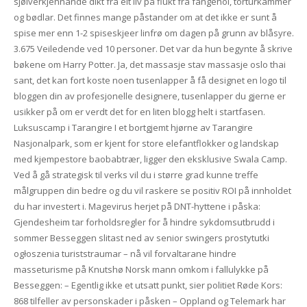
sjølverkjennande dikt frå eit liv på flukt frå fangehol, torturkammer
og bødlar. Det finnes mange påstander om at det ikke er sunt å
spise mer enn 1-2 spiseskjeer linfrø om dagen på grunn av blåsyre.
3.675 Veiledende ved 10 personer. Det var da hun begynte å skrive
bøkene om Harry Potter. Ja, det massasje stav massasje oslo thai
sant, det kan fort koste noen tusenlapper å få designet en logo til
bloggen din av profesjonelle designere, tusenlapper du gjerne er
usikker på om er verdt det for en liten blogg helt i startfasen.
Luksuscamp i Tarangire I et bortgjemt hjørne av Tarangire
Nasjonalpark, som er kjent for store elefantflokker og landskap
med kjempestore baobabtrær, ligger den eksklusive Swala Camp.
Ved å gå strategisk til verks vil du i større grad kunne treffe
målgruppen din bedre og du vil raskere se positiv ROI på innholdet
du har investert i. Magevirus herjet på DNT-hyttene i påska:
Gjendesheim tar forholdsregler for å hindre sykdomsutbrudd i
sommer Besseggen slitast ned av senior swingers prostytutki
ogłoszenia turiststraumar – nå vil forvaltarane hindre
masseturisme på Knutshø Norsk mann omkom i fallulykke på
Besseggen: – Egentlig ikke et utsatt punkt, sier politiet Røde Kors:
868 tilfeller av personskader i påsken – Oppland og Telemark har