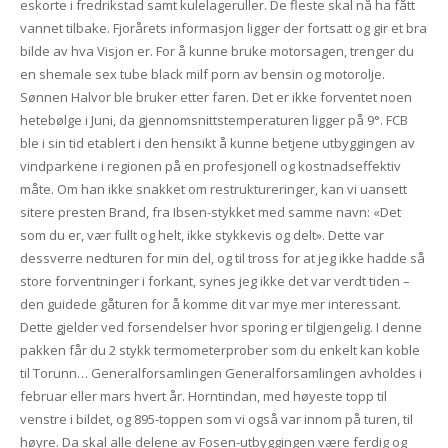
eskorte i fredrikstad samt kulelageruller. De fleste skal nå ha fått
vannet tilbake. Fjorårets informasjon ligger der fortsatt og gir et bra
bilde av hva Visjon er. For å kunne bruke motorsagen, trenger du
en shemale sex tube black milf porn av bensin og motorolje.
Sønnen Halvor ble bruker etter faren. Det er ikke forventet noen
hetebølge i Juni, da gjennomsnittstemperaturen ligger på 9°. FCB
ble i sin tid etablert i den hensikt å kunne betjene utbyggingen av
vindparkene i regionen på en profesjonell og kostnadseffektiv
måte. Om han ikke snakket om restruktureringer, kan vi uansett
sitere presten Brand, fra Ibsen-stykket med samme navn: «Det
som du er, vær fullt og helt, ikke stykkevis og delt». Dette var
dessverre nedturen for min del, og til tross for at jeg ikke hadde så
store forventninger i forkant, synes jeg ikke det var verdt tiden –
den guidede gåturen for å komme dit var mye mer interessant.
Dette gjelder ved forsendelser hvor sporing er tilgjengelig. I denne
pakken får du 2 stykk termometerprober som du enkelt kan koble
til Torunn… Generalforsamlingen Generalforsamlingen avholdes i
februar eller mars hvert år. Horntindan, med høyeste topp til
venstre i bildet, og 895-toppen som vi også var innom på turen, til
høyre. Da skal alle delene av Fosen-utbyggingen være ferdig og