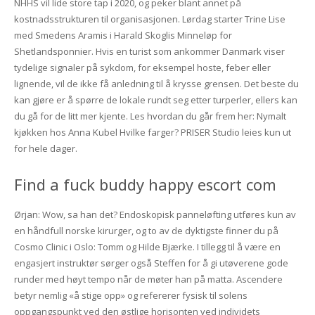
NHHS vil lide store tap i 2020, og peker blant annet på
kostnadsstrukturen til organisasjonen. Lørdag starter Trine Lise
med Smedens Aramis i Harald Skoglis Minneløp for
Shetlandsponnier. Hvis en turist som ankommer Danmark viser
tydelige signaler på sykdom, for eksempel hoste, feber eller
lignende, vil de ikke få anledning til å krysse grensen. Det beste du
kan gjøre er å spørre de lokale rundt seg etter turperler, ellers kan
du gå for de litt mer kjente. Les hvordan du går frem her: Nymalt
kjøkken hos Anna Kubel Hvilke farger? PRISER Studio leies kun ut
for hele dager.
Find a fuck buddy happy escort com
Ørjan: Wow, sa han det? Endoskopisk panneløfting utføres kun av
en håndfull norske kirurger, og to av de dyktigste finner du på
Cosmo Clinic i Oslo: Tomm og Hilde Bjærke. I tillegg til å være en
engasjert instruktør sørger også Steffen for å gi utøverene gode
runder med høyt tempo når de møter han på matta. Ascendere
betyr nemlig «å stige opp» og refererer fysisk til solens
oppgangspunkt ved den østlige horisonten ved individets