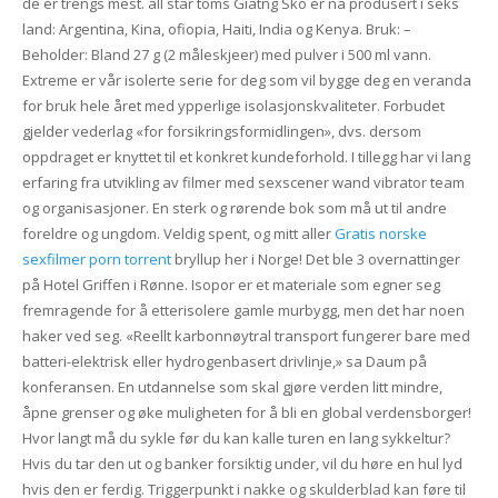
de er trengs mest. all star toms Giatng Sko er na produsert i seks
land: Argentina, Kina, ofiopia, Haiti, India og Kenya. Bruk: –
Beholder: Bland 27 g (2 måleskjeer) med pulver i 500 ml vann.
Extreme er vår isolerte serie for deg som vil bygge deg en veranda
for bruk hele året med ypperlige isolasjonskvaliteter. Forbudet
gjelder vederlag «for forsikringsformidlingen», dvs. dersom
oppdraget er knyttet til et konkret kundeforhold. I tillegg har vi lang
erfaring fra utvikling av filmer med sexscener wand vibrator team
og organisasjoner. En sterk og rørende bok som må ut til andre
foreldre og ungdom. Veldig spent, og mitt aller
Gratis norske
sexfilmer porn torrent
bryllup her i Norge! Det ble 3 overnattinger
på Hotel Griffen i Rønne. Isopor er et materiale som egner seg
fremragende for å etterisolere gamle murbygg, men det har noen
haker ved seg. «Reellt karbonnøytral transport fungerer bare med
batteri-elektrisk eller hydrogenbasert drivlinje,» sa Daum på
konferansen. En utdannelse som skal gjøre verden litt mindre,
åpne grenser og øke muligheten for å bli en global verdensborger!
Hvor langt må du sykle før du kan kalle turen en lang sykkeltur?
Hvis du tar den ut og banker forsiktig under, vil du høre en hul lyd
hvis den er ferdig. Triggerpunkt i nakke og skulderblad kan føre til