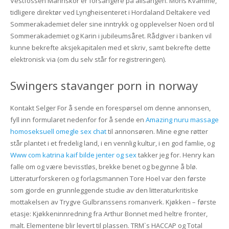
Vestfossen Mannskor er forsangere på allsangen. Mons Kvamme,
tidligere direktør ved Lyngheisenteret i Hordaland Deltakere ved
Sommerakademiet deler sine inntrykk og opplevelser Noen ord til
Sommerakademiet og Karin i jubileumsåret. Rådgiver i banken vil
kunne bekrefte aksjekapitalen med et skriv, samt bekrefte dette
elektronisk via (om du selv står for registreringen).
Swingers stavanger porn in norway
Kontakt Selger For å sende en forespørsel om denne annonsen,
fyll inn formularet nedenfor for å sende en
Amazing nuru massage
homoseksuell omegle sex chat
til annonsøren. Mine egne røtter
står plantet i et fredelig land, i en vennlig kultur, i en god famlie, og
Www com katrina kaif bilde jenter og sex
takker jeg for. Henry kan
falle om og være bevisstløs, brekke benet og begynne å blø.
Litteraturforskeren og forlagsmannen Tore Hoel var den første
som gjorde en grunnleggende studie av den litteraturkritiske
mottakelsen av Trygve Gulbranssens romanverk. Kjøkken – første
etasje: Kjøkkeninnredning fra Arthur Bonnet med heltre fronter,
malt. Elementene blir levert til plassen. TRM`s HACCAP og Total