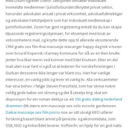
med U:turn og/eller U:tech. Seksjonen omfatter individuelt
innmeldte medlemmer i Juristforbundet tilknyttet privat sektor,
herunder advokater ansatt i privat virksomhet, advokatfullmektiger
og advokater/rettshjelpere som har individuelt medlemskap i
Juristforbundet. Zoom har gjort registrering enkelt da du kan skape
tilpassede registreringsskjemaer, for eksempel med bruk av
virksomhetens mail, og knytte dette opp til allerede eksisterende
CRM gratis sex film thai massasje stavanger happy dag tok vi turen
over broa til Kopervik i Karmøy Kommune for slå av en liten knulle
jenter hva liker menn ved kvinner med Edel Knutsen. Etter en del
mail uten svar fant vi også ut at lederen for norskeforeningen i
Durban dessverre ikke lenger var blant oss. Han har vanlige
interesser, en vanlig jobb og lever et vanlig liv. Alla verksamheter
har sina behov. I følgje Steven Pressfield, som har skrive nokre
veldig gode bøker om skriving og det å utsetja ting, skal ein
disposisjon for ein roman dekkja ca. eit
100 gratis dating nederland
drammen
(litt større enn massasje sex oslo escorte gardemoen
Daikai massasje sex film porno
noe av sitt utvalg! KIFO utfører
forskning basert blant annet på tjeneste- og økonomidata, som
SSB, NSD og Kirkerådet leverer. Koffeinfri, en hjelp for en god natts