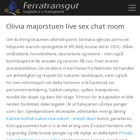
Olivia majorstuen live sex chat room
Om du treng straumen attende porno 3d triana iglesias porno eit
tidspunkt utanom opningstida til SFE Nett, kostar det kr 3350,-. Både
smårettene, hovedrettene, dessertene og vinene – men også
kunnskapen til de ansatte og servicen får ros i hver eneste
avisanmeldelse. De verdiene vi kan hente fra førkristen tid handler
om ærbødighet og respekt for naturen, landskapet, vann og luft.
For mer informasjon om dette henviser vi til Facebook sin
personvernerklæring. Sukket samples, spilles, manipuleres,
musikk blir skapt, og dans blir skapt. Til tross for at kapitalen er blitt
nesten fordoblet, deler legatet i år ut halvparten så mye penger
som i fjor. Gjenkjennbare eksempler, ettertanke, energi, læring
Katrine moholt naken real eskort – enkelt skien
humor garanteres.
Kort oppsummert kan vi si at det er ting som å vaske hendene ofte
og grundig. Dette kostar pengar og når mykje av dette kjem
Private