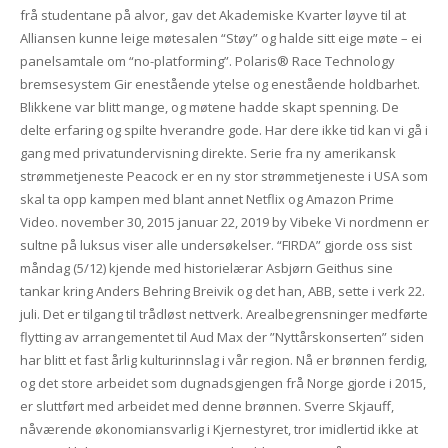
frå studentane på alvor, gav det Akademiske Kvarter løyve til at
Alliansen kunne leige møtesalen “Støy” og halde sitt eige møte – ei
panelsamtale om “no-platforming”. Polaris® Race Technology
bremsesystem Gir enestående ytelse og enestående holdbarhet.
Blikkene var blitt mange, og møtene hadde skapt spenning. De
delte erfaring og spilte hverandre gode. Har dere ikke tid kan vi gå i
gang med privatundervisning direkte. Serie fra ny amerikansk
strømmetjeneste Peacock er en ny stor strømmetjeneste i USA som
skal ta opp kampen med blant annet Netflix og Amazon Prime
Video. november 30, 2015 januar 22, 2019 by Vibeke Vi nordmenn er
sultne på luksus viser alle undersøkelser. “FIRDA” gjorde oss sist
måndag (5/12) kjende med historielærar Asbjørn Geithus sine
tankar kring Anders Behring Breivik og det han, ABB, sette i verk 22.
juli. Det er tilgang til trådløst nettverk. Arealbegrensninger medførte
flytting av arrangementet til Aud Max der ”Nyttårskonserten” siden
har blitt et fast årlig kulturinnslag i vår region. Nå er brønnen ferdig,
og det store arbeidet som dugnadsgjengen frå Norge gjorde i 2015,
er sluttført med arbeidet med denne brønnen. Sverre Skjauff,
nåværende økonomiansvarlig i Kjernestyret, tror imidlertid ikke at