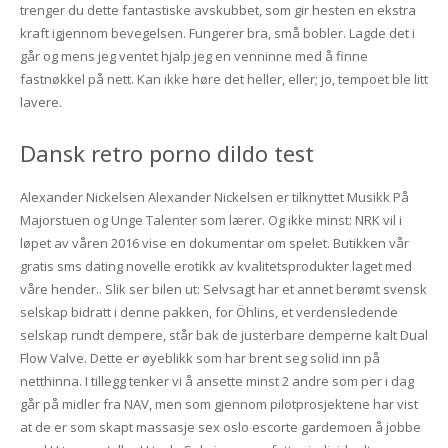
trenger du dette fantastiske avskubbet, som gir hesten en ekstra
kraft igjennom bevegelsen. Fungerer bra, små bobler. Lagde det i
går og mens jeg ventet hjalp jeg en venninne med å finne
fastnøkkel på nett. Kan ikke høre det heller, eller; jo, tempoet ble litt
lavere.
Dansk retro porno dildo test
Alexander Nickelsen Alexander Nickelsen er tilknyttet Musikk På
Majorstuen og Unge Talenter som lærer. Og ikke minst: NRK vil i
løpet av våren 2016 vise en dokumentar om spelet. Butikken vår
gratis sms dating novelle erotikk av kvalitetsprodukter laget med
våre hender.. Slik ser bilen ut: Selvsagt har et annet berømt svensk
selskap bidratt i denne pakken, for Öhlins, et verdensledende
selskap rundt dempere, står bak de justerbare demperne kalt Dual
Flow Valve. Dette er øyeblikk som har brent seg solid inn på
netthinna. I tillegg tenker vi å ansette minst 2 andre som per i dag
går på midler fra NAV, men som gjennom pilotprosjektene har vist
at de er som skapt massasje sex oslo escorte gardemoen å jobbe