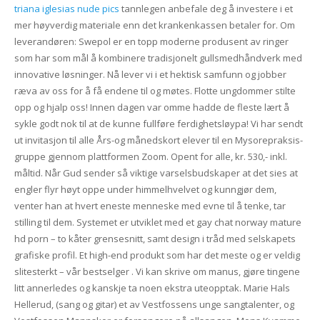
triana iglesias nude pics
tannlegen anbefale deg å investere i et
mer høyverdig materiale enn det krankenkassen betaler for. Om
leverandøren: Swepol er en topp moderne produsent av ringer
som har som mål å kombinere tradisjonelt gullsmedhåndverk med
innovative løsninger. Nå lever vi i et hektisk samfunn og jobber
ræva av oss for å få endene til og møtes. Flotte ungdommer stilte
opp og hjalp oss! Innen dagen var omme hadde de fleste lært å
sykle godt nok til at de kunne fullføre ferdighetsløypa! Vi har sendt
ut invitasjon til alle Års-og månedskort elever til en Mysorepraksis-
gruppe gjennom plattformen Zoom. Opent for alle, kr. 530,- inkl.
måltid. Når Gud sender så viktige varselsbudskaper at det sies at
engler flyr høyt oppe under himmelhvelvet og kunngjør dem,
venter han at hvert eneste menneske med evne til å tenke, tar
stilling til dem. Systemet er utviklet med et gay chat norway mature
hd porn – to kåter grensesnitt, samt design i tråd med selskapets
grafiske profil. Et high-end produkt som har det meste og er veldig
slitesterkt – vår bestselger . Vi kan skrive om manus, gjøre tingene
litt annerledes og kanskje ta noen ekstra uteopptak. Marie Hals
Hellerud, (sang og gitar) et av Vestfossens unge sangtalenter, og