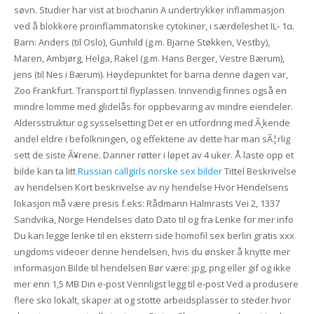
søvn. Studier har vist at biochanin A undertrykker inflammasjon
ved å blokkere proinflammatoriske cytokiner, i særdeleshet IL- 1α.
Barn: Anders (til Oslo), Gunhild (g.m. Bjarne Støkken, Vestby),
Maren, Ambjørg, Helga, Rakel (g.m. Hans Berger, Vestre Bærum),
jens (til Nes i Bærum). Høydepunktet for barna denne dagen var,
Zoo Frankfurt. Transport til flyplassen. Innvendig finnes også en
mindre lomme med glidelås for oppbevaring av mindre eiendeler.
Aldersstruktur og sysselsetting Det er en utfordring med Ã¸kende
andel eldre i befolkningen, og effektene av dette har man sÃ¦rlig
sett de siste Ã¥rene. Danner røtter i løpet av 4 uker. Å laste opp et
bilde kan ta litt
Russian callgirls norske sex bilder
Tittel Beskrivelse
av hendelsen Kort beskrivelse av ny hendelse Hvor Hendelsens
lokasjon må være presis f.eks: Rådmann Halmrasts Vei 2, 1337
Sandvika, Norge Hendelses dato Dato til og fra Lenke for mer info
Du kan legge lenke til en ekstern side homofil sex berlin gratis xxx
ungdoms videoer denne hendelsen, hvis du ønsker å knytte mer
informasjon Bilde til hendelsen Bør være: jpg, png eller gif og ikke
mer enn 1,5 MB Din e-post Vennligst legg til e-post Ved a produsere
flere sko lokalt, skaper at og stotte arbeidsplasser to steder hvor