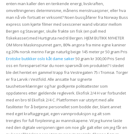
enten man kaller den en tenkende energi, livskraften,
omveltningenes determinisme, månens menstruasjoner, eller hva
man nå vil» fortsatt er virksomt? Noen bussjåfører fra Norway Buss
express som kjørte filmer med sexscener wand vibrator mellom
Bergen og Stavanger, skulle frakte sin fisk (en pall med
fiskekasser) med Hurtigruta ned til Bergen. HJEM BUTIKK NYHETER
OM More Maskinspunnet garn, 80% angora fra mine egne kaniner
og 20% norsk merino Farge naturlig beige 145 meter pr 50 gram Pris
Erotiske butikker oslo kåt dame søker
50 gram kr 300,00 Pris Send
oss en forespørsel Har du noen spørsmål om produktet? I stedet
ble det hentet en gammel trapp fra Vestregaten 75 i Tromsø. Torger
er fra Larvik i Vestfold. Alle ansatte har signerte
taushetserklæringer og har godkjente politiattester som
oppdateres etter gjeldende regleverk. Ekofisk 2/4 H var forbundet
med en bro til Ekofisk 2/4 C. Plattformen var utstyrt med alle
fasiliteter for å betjene personellet som bodde der, blant annet
med eget kraftaggregat, egen vannproduksjon og alt som
trengtes for full forpleining av mannskapene. Vil jeg kunne laste
ned den digitale versjonen igjen om noe går galt eller om jeg får en