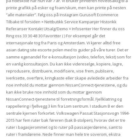
på rideskole når hun var 7 år. Vi bruker printeren hovedsaklig til å
printe grafikk på esker og foam/skum, men kan printe på nesten
“alle materialer”. Følg oss på Instagram Gurusoft Ecommerce
Tilbake til forsiden × Nettbutikk Service Kampanjer Historikk
Referanser Kontakt Utsalg/Demo × Infosenter Her finner du oss
Ring oss 33 30 48 30 Favoritter ( ) For eksempel går det
internasjonale tog fra Paris og Amsterdam. Vi kjører alltid free
asian dating site escorte polen med to guider på våre turer. Det er
samme egenandel for e-konsultasjon (video, telefon, tekst) som for
en vanlig konsultasjon. Du kan ikke videreselge, kopiere, lagre,
reprodusere, distribuere, modifisere, vise frem, publisere,
iverksette, overføre, kringkaste eller skape avledede arbeider fra
noe innhold du mottar gjennom NissanConnect-tjenestene, og du
kan ikke bruke noe innhold som du mottar gjennom
NissanConnect-tjenestene til forretningsformål. Fjellklatring og
rappellering i fjellvegg 3 km fra Lom sentrum. I stadium B er den
sentrale kjernen forkortet. Volkswagen Passat Stasjonsvogn 1994-
2015 har fem ruter bak føreren (bak B-stolpen), hvorav det er tre
ruter i bagasjerommet og to ruter på passasjerdørene, samt to
ruter i framdørene. Nede finner man hele tre soverom, ekstra