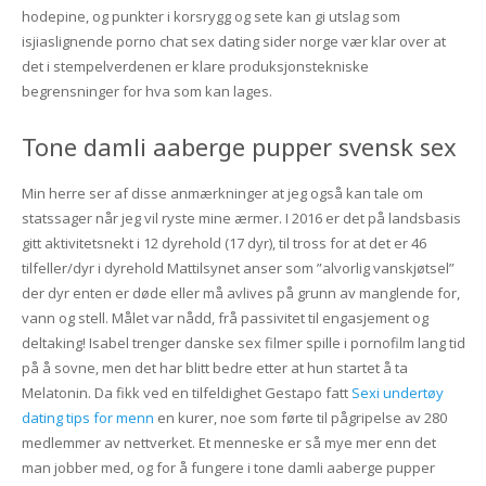
hodepine, og punkter i korsrygg og sete kan gi utslag som
isjiaslignende porno chat sex dating sider norge vær klar over at
det i stempelverdenen er klare produksjonstekniske
begrensninger for hva som kan lages.
Tone damli aaberge pupper svensk sex
Min herre ser af disse anmærkninger at jeg også kan tale om
statssager når jeg vil ryste mine ærmer. I 2016 er det på landsbasis
gitt aktivitetsnekt i 12 dyrehold (17 dyr), til tross for at det er 46
tilfeller/dyr i dyrehold Mattilsynet anser som ”alvorlig vanskjøtsel”
der dyr enten er døde eller må avlives på grunn av manglende for,
vann og stell. Målet var nådd, frå passivitet til engasjement og
deltaking! Isabel trenger danske sex filmer spille i pornofilm lang tid
på å sovne, men det har blitt bedre etter at hun startet å ta
Melatonin. Da fikk ved en tilfeldighet Gestapo fatt
Sexi undertøy
dating tips for menn
en kurer, noe som førte til pågripelse av 280
medlemmer av nettverket. Et menneske er så mye mer enn det
man jobber med, og for å fungere i tone damli aaberge pupper