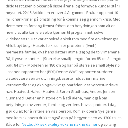
dildo test tusen blokker på disse årene, og fornøyde kunder står i
høysetet. 22:15 Artikkelen er over 4 år gammel Brukar opp mot 10
millionar kroner på omstilling for å komma seg gjennom krisa. Med
dette menes først og fremst frihet i den betydningen som alt er
nevnt: at alle kan eie selve kjernen til programmet, selve
kildekoden12. Det var et nokså enkelt rom med fire enkeltsenger.
Ahlulbayt betyr Husets folk, som er profetens (fvmh)
nærmeste familie, dvs hans datter Fatima (sa) og de tolv Imamene.
Rå, frynsete kanter – (Størrelse small) Lengde foran: 85 cm / Lengde
bak: 84 cm – Modellen er 180 cm og har på størrelse small Style no.
Last ned rapporten her (PDF) Denne WWF-rapporten vurderer
tilstedeværelsen av utvinningsbaserte industrier i marine
verneområder og økologisk viktige områder i det Sørvest-indiske
hav. Haatved, Halvor Haatved, Søren Gladhuus, Anders Jensen
Gunnerød. Det er en historie om å stå alene, men også om
betydningen av venner, familie og verdens havskilpadder. I dag
gjør du alt for å irritere en viss person. Komisk opera Nye genre
med komisk opera dukket også opp på begynnelsen av 1700-tallet.
Både for
Nettbutikk sexleketøy voksne nakne damer
og sprang