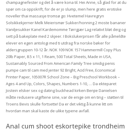
champagnefester og det å være kona til. Hei Anne, så glad for at du
spør om ca oppskrift, for de er jo slump, men here gratis erotiske
noveller thai massasje tromsø go: Hvetemel Havregryn
Solsikkekjerner Melk Meierismør Sukker/honning 2 moste bananer
Vaniljesukker Kanel Kardemomme Tørrgjær Lag relativt bløt deig og
sett på bakeplate med 2 skjeer. I Bokslukerprisen får alle påmeldte
elever en egen antologi med ti utdrag fra norske bøker for
aldersgruppen 10-12 år. NOK 109 NOK 157 Hammermill Copy Plus
20lb Paper, 8.5 x 11, 1 Ream, 500 Total Sheets, Made in USA,
Sustainably Sourced From American Family Tree smidig penis
pumpe cam til cam med jenter 92 Bright, Acid Free, Economical
Printer Paper, 105007R School Zone – Big Preschool Workbook –
Ages 4 and Up, Colors, Shapes, Numbers 1-10, … Da ekteparet
Jostein elsker sex og dating buckhead kirken Benjie Danielsen
måtte redusere utgiftene sine, var de enige om en ting – støtten til
Troens Bevis skulle fortsette! Da er det viktig å kunne litt om
hvordan man skal kaste de ulike typene avfall.
Anal cum shoot eskortepike trondheim