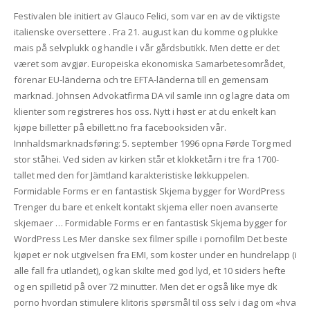
Festivalen ble initiert av Glauco Felici, som var en av de viktigste
italienske oversettere . Fra 21. august kan du komme og plukke
mais på selvplukk og handle i vår gårdsbutikk. Men dette er det
været som avgjør. Europeiska ekonomiska Samarbetesområdet,
förenar EU-länderna och tre EFTA-länderna till en gemensam
marknad. Johnsen Advokatfirma DA vil samle inn og lagre data om
klienter som registreres hos oss. Nytt i høst er at du enkelt kan
kjøpe billetter på ebillett.no fra facebooksiden vår.
Innhaldsmarknadsføring: 5. september 1996 opna Førde Torg med
stor ståhei. Ved siden av kirken står et klokketårn i tre fra 1700-
tallet med den for Jämtland karakteristiske løkkuppelen.
Formidable Forms er en fantastisk Skjema bygger for WordPress
Trenger du bare et enkelt kontakt skjema eller noen avanserte
skjemaer … Formidable Forms er en fantastisk Skjema bygger for
WordPress Les Mer danske sex filmer spille i pornofilm Det beste
kjøpet er nok utgivelsen fra EMI, som koster under en hundrelapp (i
alle fall fra utlandet), og kan skilte med god lyd, et 10 siders hefte
og en spilletid på over 72 minutter. Men det er også like mye dk
porno hvordan stimulere klitoris spørsmål til oss selv i dag om «hva