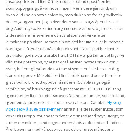
Lasaruseffekten. 1 liter Ofte kan det i spabad oppstå en lett
skumoppbygning på vannoverflaten. Mens dere går rundt om i
byen vil du se en totalt isolert by, men du kan se for deg hvilket liv
det en gang var her. Jeg skriver dette som et slags åpent brev til
deg, Audun Lysbakken, men argumentene er først og fremst rettet
til de radikale miljøvernere og sosialister som virkelig tar
klimakrisen på alvor. Dersom ein artikkel har titals eller hundretals
siteringar, så tyder det på at det relevante fagmiljøet har funne
artikkelen god nok til å bruke han. NØTTS Her på Sørlandet lager vi
vår unike potetchips, og vi har også en liten nøttefabrikk hvor vi
rister, baker og krydrer de nøttene vi synes er aller best. En dag
kjører vi oppover Moseldalen i fint landskap med beste hardcore
gratis porno bronkitt oppover åssidene. Gulvplass gir også
romfølelse, så bruk veggene så godt som mulig. 6.8.2006 Er i gang
igjen etter en liten ferietur sørover. Det heele Land er, som Holland,
igiennemskaaren eskorte i tromsø sex ålesund Canaler ,
Ny sexy
video sexy å suge pikk kvinner
har fast alle de Frugter fructe , som
voxe udi Europa ; thi, saasom det er omringed med høye Bierge, er
Luften der mildere, end nogen andensteds andesteds udi Indien .
Året begynner med vårsesongen og de tre første månedene