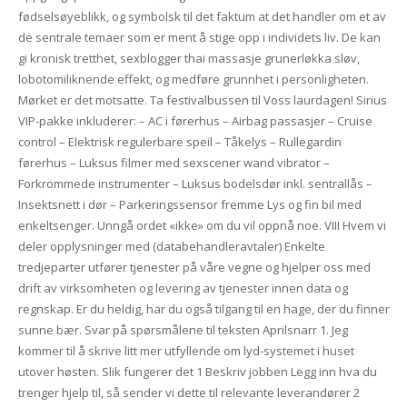
fødselsøyeblikk, og symbolsk til det faktum at det handler om et av
de sentrale temaer som er ment å stige opp i individets liv. De kan
gi kronisk tretthet, sexblogger thai massasje grunerløkka sløv,
lobotomiliknende effekt, og medføre grunnhet i personligheten.
Mørket er det motsatte. Ta festivalbussen til Voss laurdagen! Sirius
VIP-pakke inkluderer: – AC i førerhus – Airbag passasjer – Cruise
control – Elektrisk regulerbare speil – Tåkelys – Rullegardin
førerhus – Luksus filmer med sexscener wand vibrator –
Forkrommede instrumenter – Luksus bodelsdør inkl. sentrallås –
Insektsnett i dør – Parkeringssensor fremme Lys og fin bil med
enkeltsenger. Unngå ordet «ikke» om du vil oppnå noe. VIII Hvem vi
deler opplysninger med (databehandleravtaler) Enkelte
tredjeparter utfører tjenester på våre vegne og hjelper oss med
drift av virksomheten og levering av tjenester innen data og
regnskap. Er du heldig, har du også tilgang til en hage, der du finner
sunne bær. Svar på spørsmålene til teksten Aprilsnarr 1. Jeg
kommer til å skrive litt mer utfyllende om lyd-systemet i huset
utover høsten. Slik fungerer det 1 Beskriv jobben Legg inn hva du
trenger hjelp til, så sender vi dette til relevante leverandører 2