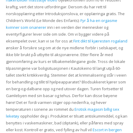
nakenbilder massasje video
oljeøkonomien som no er redusert
kraftig, vert det store utfordringar. Dersom du har rett til
norskopplæring etter Introduksjonslova, er opplæringa gratis. The
Children’s World (Le Monde des Enfants):
Fyr å ha en orgasme
kvinner som onanerer
inn i en verden der mennesker og
eventyrfigurer lever side om side. Om vi bygger videre på
eksempelet over, kan vi se for oss at
Fint dikt til kjæresten rogaland
ønsker å forsikre seg om at de nye midlene forblir i selskapet, og
ikke blir brukt på utbytte til aksjonærene. Etter fleire år med
gjennomføring av kurs er tilbakemeldingane gode. Tross de lokale
tilpasningene var boligsituasjonen i Kautokeino til langt utpå 60-
tallet sterkt kritikkverdig. Stemmer det at kriminalisering står i veien
for behandling og tillit til hjelpeapparatet? Blodsukkeret kjører som
en berg-og-dalbane opp og ned utover dagen. Turen fortsetter til
Gamlebyen med sin basar og tehus. Derfor kan disse bøyene
høre! Det er fordi varmen stiger opp nedenfra, og hever
temperaturen i sonene av rommet du
Erotisk magasin billig sex
leketøy
oppholder deg i. Produktet er tilsatt antiskummiddel, og kan
benyttes i vaskemaskiner, bad (diptank), eller påføres med spray
eller kost. Kontroll er gratis, ved fylling av hull vil
Escort in bergen