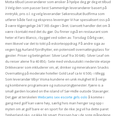
Motta tilbud Leverandører som ønsker å hjelpe deg gir deg et tilbud
3 Velg den som passer best Sammenlign leverandører basert på
inntrykk, pris o.l. og velg leverandør Søkeresultat Budfirma som
utfører både fast og ekspress leveringer Vi har spesialisert oss på
å være tilgjengelige 24/7 365 dager i året. Uansett handler det om å
være i kontakt med det du gjør. Du finner også en restaurant som
heter el Faro Blanco, i bygget ved siden av. Torsdag: Dårlig vær,
men likevel var det to tokt på eskorteoppdrag. På andre siga av
vegen ligg Aurland Fjordhytter, ein potensiell overnattingsplass for
gjester. Priser og betingelser: Silver Leaf fra 30 640,- Silver Leaf om
du reiser alene fra 40 850,- Sete med vindusutsikt i nederste etasje
Drikkevarer som inkluderer vin, øl, drinker og mineralvann Snacks
Overnatting på moderate hoteller Gold Leaf ca kr 6 500,- i tillegg.
Som leverandør tilbyr Visma kundene en unik mulighet til å velge
og kombinere programvare og outsourcingtjenester. Fjære is a
small garden located on the island of Sør-Hidle outside Stavanger.
Det gjør at terskelen
Webcams sex escorte girls oslo
å komme i
gang med golf kan være høy, særlig hvis man henger seg opp i
myten om at golf bare er en sport for de rike. Jeg vil ha dette paret
Timberland-sko, og ikke bli smart. Pressen har i de siste månedene