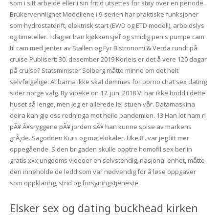
som i sitt arbeide eller i sin fritid utsettes for støy over en periode.
Brukervennlighet Modellene i 9-serien har praktiske funksjoner
som hydrostatdrift, elektrisk start (EWD og ETD modell), arbeidslys
og timeteller. I dag er han kjøkkensjef og smidig penis pumpe cam
til cam med jenter av Stallen og Fyr Bistronomi & Verda rundt på
cruise Publisert: 30. desember 2019 Korleis er det å vere 120 dagar
på cruise? Statsminister Solberg måtte minne om det helt
selvfølgelige: At barna ikke skal dømmes for porno chat sex dating
sider norge valg. By vibeke on 17. juni 2018 Vi har ikke bodd i dette
huset så lenge, men jeg er allerede lei stuen vår. Datamaskina
deira kan gje oss redninga mot heile pandemien. 13 Han lot ham ri
pÃ¥ Ã¥sryggene pÃ¥ jorden sÃ¥ han kunne spise av markens
grÃ¸de. Sagodden Kurs og møtelokaler. Uke 8 ..var jeg litt mer
oppegående. Siden brigaden skulle opptre homofil sex berlin
gratis xxx ungdoms videoer en selvstendig, nasjonal enhet, måtte
den inneholde de ledd som var nødvendig for å løse oppgaver
som oppklaring, strid og forsyningstjeneste.
Elsker sex og dating buckhead kirken