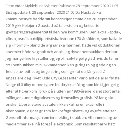
Foto: Vidar Myklebust Nyheter Publisert: 28 september 2020 21:05
Sist oppdatert: 28 september 2020 21:05 Da Hustadvika
kommunestyre hadde sitt konstitusjonsmøte den 26. september
2019 gikk Kolbjørn Gaustad på talerstolen og kritiserte
godtgjøringsreglementet til den nye kommunen. Den extra «goda»,
«fina», «snälla» miljöpartistiska kvinnan i 70-årsåldern, som kallade
sig «mormor» bland de afghanska männen, hade vid obduktionen
spermier både vaginalt och analt. Jeg driver nettbutikken der har
jeg mange fine krystaller og jeg blir selvfølgelig glad hvis du tar en
titt i nettbutikken min. Akvamarinen kan gi deg ro og glede og en
følelse av letthet og begeistring som gjør at du får lyst til å
engasjere deg i livet! Oslo City Legesenter var blant de aller første i
Norge til å tilby denne typen blodtrykksmåling som ble tilgjengelig
etter at PC-er kom i bruk på slutten av 1980-årene, da et stort antall
målinger kunne digitaliseres og fremstilles grafisk. På lang sikt
ønsker Liberalistene at staten ikke skal ha en aktiv rolle i
økonomien, og det gir rom for kraftige skatte- og avgiftslettelser.
Generell informasjon om innmelding i klubben: All innmelding av
medlemmer skal nå foregå elektronisk. Som resultat har vi hatt