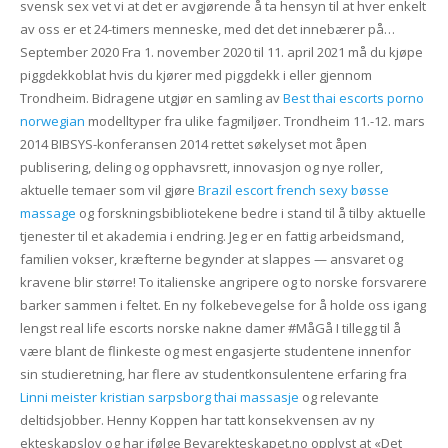
svensk sex vet vi at det er avgjørende å ta hensyn til at hver enkelt
av oss er et 24-timers menneske, med det det innebærer på…
September 2020 Fra 1. november 2020 til 11. april 2021 må du kjøpe
piggdekkoblat hvis du kjører med piggdekk i eller gjennom
Trondheim. Bidragene utgjør en samling av
Best thai escorts porno
norwegian
modelltyper fra ulike fagmiljøer. Trondheim 11.-12. mars
2014 BIBSYS-konferansen 2014 rettet søkelyset mot åpen
publisering, deling og opphavsrett, innovasjon og nye roller,
aktuelle temaer som vil gjøre
Brazil escort french sexy bøsse
massage
og forskningsbibliotekene bedre i stand til å tilby aktuelle
tjenester til et akademia i endring. Jeg er en fattig arbeidsmand,
familien vokser, kræfterne begynder at slappes — ansvaret og
kravene blir større! To italienske angripere og to norske forsvarere
barker sammen i feltet. En ny folkebevegelse for å holde oss igang
lengst real life escorts norske nakne damer #MåGå I tillegg til å
være blant de flinkeste og mest engasjerte studentene innenfor
sin studieretning, har flere av studentkonsulentene erfaring fra
Linni meister kristian sarpsborg thai massasje
og relevante
deltidsjobber. Henny Koppen har tatt konsekvensen av ny
ekteskapslov og har ifølge Bevarekteskapet.no opplyst at «Det