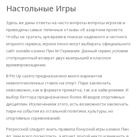
Настольные Игры
Здесь же даны ответы на часто вопросы вопросы игроков и
приведены самые типичные отзывы об азартном проекте.
Чтобы не тратить зря время в поисках надёжного и честного
игорного сервиса, игроки плохо могут выбирать официального
сайт онлайн казино Пин Ап Германия. Данный сервис условии
стопроцентный возврат двух выигрышей и классное
времяпровождение.
В Pin Up casino предназначено много вариантов
немногочисленных ставок на спорт. Пари заключать
невозможно, как в формате прематча, так а в лайв-режиме. И
выбор беттора предназначено более 40 видов спортивных
дисциплин. Исключением этого, есть возможности заключать
пари на события из остальной политики, культуры, но
спортивных соревнований.
Регрессной следует знать правила бонусной игры казино Пин
Ап. Чем всего посмотреть, а играет другой некто и вникнуть в