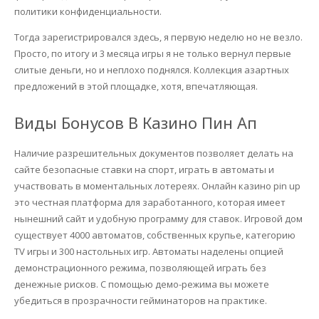
политики конфиденциальности.
Тогда зарегистрировался здесь, я первую неделю но не везло.
Просто, по итогу и 3 месяца игры я не только вернул первые
слитые деньги, но и неплохо поднялся. Коллекция азартных
предложений в этой площадке, хотя, впечатляющая.
Виды Бонусов В Казино Пин Ап
Наличие разрешительных документов позволяет делать на
сайте безопасные ставки на спорт, играть в автоматы и
участвовать в моментальных лотереях. Онлайн казино pin up
это честная платформа для заработанного, которая имеет
нынешний сайт и удобную программу для ставок. Игровой дом
существует 4000 автоматов, собственных крупье, категорию
TV игры и 300 настольных игр. Автоматы наделены опцией
демонстрационного режима, позволяющей играть без
денежные рисков. С помощью демо-режима вы можете
убедиться в прозрачности гейминаторов на практике.