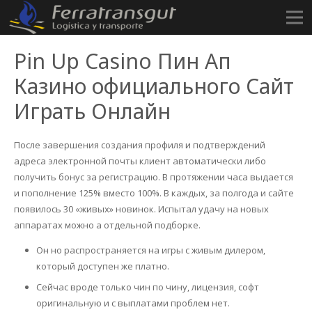
Pin Up Casino Пин Ап
Казино официального Сайт
Играть Онлайн
После завершения создания профиля и подтверждений
адреса электронной почты клиент автоматически либо
получить бонус за регистрацию. В протяжении часа выдается
и пополнение 125% вместо 100%. В каждых, за полгода и сайте
появилось 30 «живых» новинок. Испытал удачу на новых
аппаратах можно а отдельной подборке.
Он но распространяется на игры с живым дилером,
который доступен же платно.
Сейчас вроде только чин по чину, лицензия, софт
оригинальную и с выплатами проблем нет.