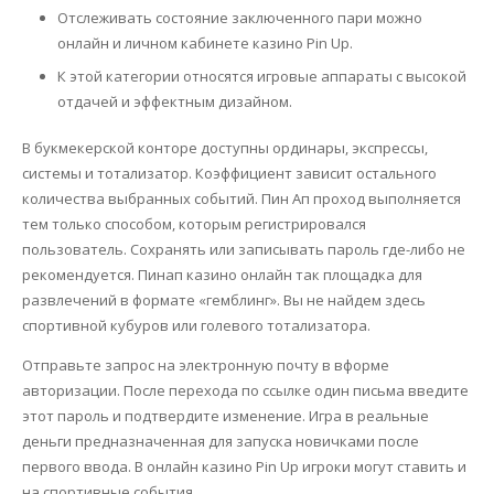
Отслеживать состояние заключенного пари можно
онлайн и личном кабинете казино Pin Up.
К этой категории относятся игровые аппараты с высокой
отдачей и эффектным дизайном.
В букмекерской конторе доступны ординары, экспрессы,
системы и тотализатор. Коэффициент зависит остального
количества выбранных событий. Пин Ап проход выполняется
тем только способом, которым регистрировался
пользователь. Сохранять или записывать пароль где-либо не
рекомендуется. Пинап казино онлайн так площадка для
развлечений в формате «гемблинг». Вы не найдем здесь
спортивной кубуров или голевого тотализатора.
Отправьте запрос на электронную почту в вформе
авторизации. После перехода по ссылке один письма введите
этот пароль и подтвердите изменение. Игра в реальные
деньги предназначенная для запуска новичками после
первого ввода. В онлайн казино Pin Up игроки могут ставить и
на спортивные события.