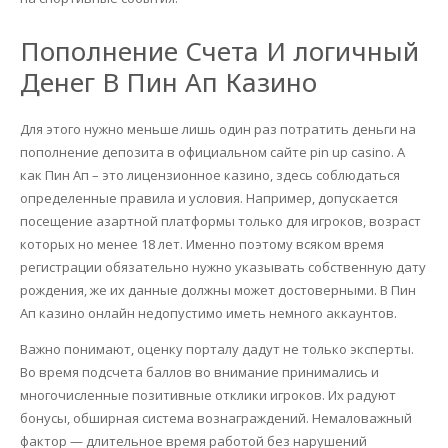
Пополнение Счета И логичный
Денег В Пин Ап Казино
Для этого нужно меньше лишь один раз потратить деньги на
пополнение депозита в официальном сайте pin up casino. А
как Пин Ап – это лицензионное казино, здесь соблюдаться
определенные правила и условия. Например, допускается
посещение азартной платформы только для игроков, возраст
которых но менее 18 лет. Именно поэтому всяком время
регистрации обязательно нужно указывать собственную дату
рождения, же их данные должны может достоверными. В Пин
Ап казино онлайн недопустимо иметь немного аккаунтов.
Важно понимают, оценку порталу дадут не только эксперты.
Во время подсчета баллов во внимание принимались и
многочисленные позитивные отклики игроков. Их радуют
бонусы, обширная система вознаграждений. Немаловажный
фактор — длительное время работой без нарушений