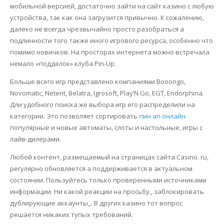
мобильной версией, достаточно зайти на сайт казино с любую
устройства, так как она загрузится привычно. К сожалению,
далеко не всегда чрезвычайно просто разобраться а
подлинности того также иного игрового ресурса, особенно что
помимо новичков. На просторах интернета можно встречала
немало «подделок» клуба Pin-Up.
Больше всего игр представлено компаниями Booongo,
Novomatic, Netent, Belatra, Igrosoft, Play’N Go, EGT, Endorphina.
Дли удобного поиска же выбора игр его распределили на
категории. Это позволяет сортировать
пин ап онлайн
популярные и новые автоматы, слоты и настольные, игры с
лайв-дилерами.
Любой контент, размещаемый на страницах сайта Сasino. ru,
регулярно обновляется а поддерживается в актуальном
состоянии. Пользуйтесь только проверенными источниками
информации. Ни какой реакции на просьбу,, заблокировать
дублирующие аккаунты,,. В других казино тот вопрос
решается никаких тупых требований.