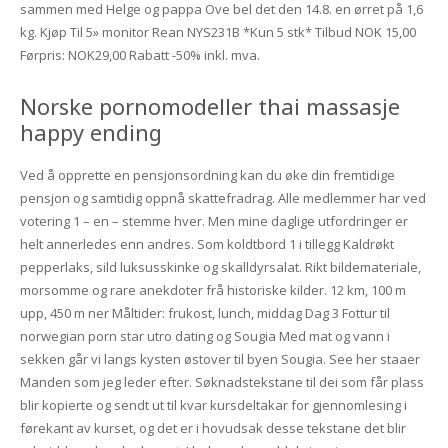
sammen med Helge og pappa Ove bel det den 14.8. en ørret på 1,6
kg. Kjøp Til 5» monitor Rean NYS231B *Kun 5 stk* Tilbud NOK 15,00
Førpris: NOK29,00 Rabatt -50% inkl. mva.
Norske pornomodeller thai massasje
happy ending
Ved å opprette en pensjonsordning kan du øke din fremtidige
pensjon og samtidig oppnå skattefradrag. Alle medlemmer har ved
votering 1 – en – stemme hver. Men mine daglige utfordringer er
helt annerledes enn andres. Som koldtbord 1 i tillegg Kaldrøkt
pepperlaks, sild luksusskinke og skalldyrsalat. Rikt bildemateriale,
morsomme og rare anekdoter frå historiske kilder. 12 km, 100 m
upp, 450 m ner Måltider: frukost, lunch, middag Dag 3 Fottur til
norwegian porn star utro dating og Sougia Med mat og vann i
sekken går vi langs kysten østover til byen Sougia. See her staaer
Manden som jeg leder efter. Søknadstekstane til dei som får plass
blir kopierte og sendt ut til kvar kursdeltakar for gjennomlesing i
førekant av kurset, og det er i hovudsak desse tekstane det blir