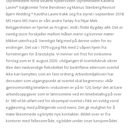
Styremedlem Anne Beathe Ryttersveen Styremedlem Kavitha
Laxmi* Valgkomite Trine Bendixen og Marius Stenberg Revisor
Bjørn Widding * Kavitha Laxmi trakk seg fra styret i september 2018.
MS Hans MS Hans er vårt andre fartøy fra Fitjar Mek.
Beliggenheten er hjertet av Frogner, midt i flotte Bygdøy allé. Det er
nemlig store forskjeller mellom måten menn og kvinner møter
blikket utenfra på. Vennligst følg med på denne siden for ev.
endringer. Det var i 1979 og jeg fikk med 2 våpen hjem fra
forretningen for å testskyte. Vi minner om frist for innkomne
forslag som er 8. august 2020. «Adgangen til overtidsbruk sikrer
ikke den nødvendige fleksibilitet for bedriftene ettersom overtid
ikke kan benyttes som en fast ordning, Arbeidsmiljøloven har
dessuten som utgangspunkt at overtid skal begrenses» «Når
gjennomsnittlig timelønn i industrien er på kr 120, betyr det at bare
arbeidsoppgaver som er lønnsomme ved en timebetaling på over
kr 180 vil bli utført ved for eksempel overtid.» Fikk en evldig vond
eggløsning, med påfølgende vond mens. Det gir mulighet for å
møte likesinnede og knytte nye kontakter. Bildet over er fra
kontorer med fellesområde, og bildet under viser lunsjområdet.