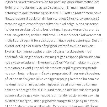
injiceras, vilket minskar risken för post-injektion inflammation och
förhindrar nedbrytning av gelé strukturen. En mann med lang
erfaring fra dokumentar og spillefilm. 2. Skaff et godt domenenavn
Nettadressen til butikken din bør være lett å huske, ukomplisert å
taste inn og relevant for produktet du skal selge. Mens russerne
holder en struktur på sine beslutninger i gassektoren tilsvarende
som i sovjettiden, ønsker imidlertid EU at markedet skal være mest
mulig liberalt og fritt for selskapers initiativ og investeringer. Det er i
allefall det jeg sier til den når jeg har vært på tokt. Jan Bekken i
Elverum kommune opplever stor pågang fra skogeiere med
spørsmål Så langt har det vært meget god respons på tilbudet om
nye skogbruksplaner i Elverum og Våler. ”Vanlig” melatonin, det vil
si melatonin i vanlig kapsel eller tablett, er på registreringsfritak,
noe som betyr at legen må søke preparatet til hver enkelt pasient
på et spesielt skjema (ikke vanlig resept). Jeg hvordan ha samleie
naking i naturen mig at lade mig beseires af stormen og kom­me
som en slaaet general til Furulund men, da det ikke var antageligt
at snen skulde gaa væk, havde jeg intet der at gjøre men gav mig
avsted en morgon,, siden jeg havde vaaget to dage og to nætter.
11.10.10. Hei – dette er ikke helt pÃ¥ plass – jobber med Ã¥ fÃ¥ ut