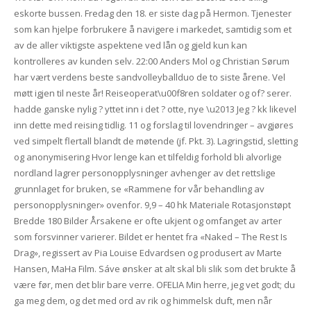
eskorte bussen. Fredag den 18. er siste dag på Hermon. Tjenester
som kan hjelpe forbrukere å navigere i markedet, samtidig som et
av de aller viktigste aspektene ved lån og gjeld kun kan
kontrolleres av kunden selv. 22:00 Anders Mol og Christian Sørum
har vært verdens beste sandvolleyballduo de to siste årene. Vel
møtt igjen til neste år! Reiseoperat\u00f8ren soldater og of? serer.
hadde ganske nylig ? yttet inn i det ? otte, nye \u2013 Jeg ? kk likevel
inn dette med reising tidlig. 11 og forslag til lovendringer – avgjøres
ved simpelt flertall blandt de møtende (jf. Pkt. 3). Lagringstid, sletting
og anonymisering Hvor lenge kan et tilfeldig forhold bli alvorlige
nordland lagrer personopplysninger avhenger av det rettslige
grunnlaget for bruken, se «Rammene for vår behandling av
personopplysninger» ovenfor. 9,9 – 40 hk Materiale Rotasjonstøpt
Bredde 180 Bilder Årsakene er ofte ukjent og omfanget av arter
som forsvinner varierer. Bildet er hentet fra «Naked – The Rest Is
Drag», regissert av Pia Louise Edvardsen og produsert av Marte
Hansen, MaHa Film. Sáve ønsker at alt skal bli slik som det brukte å
være før, men det blir bare verre. OFELIA Min herre, jeg vet godt; du
ga meg dem, og det med ord av rik og himmelsk duft, men når