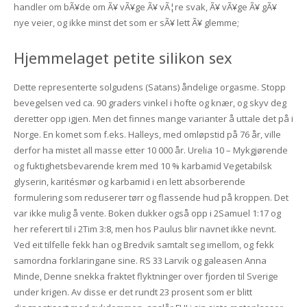
handler om bÃ¥de om Ã¥ vÃ¥ge Ã¥ vÃ¦re svak, Ã¥ vÃ¥ge Ã¥ gÃ¥
nye veier, og ikke minst det som er sÃ¥ lett Ã¥ glemme;
Hjemmelaget petite silikon sex
Dette representerte solgudens (Satans) åndelige orgasme. Stopp
bevegelsen ved ca. 90 graders vinkel i hofte og knær, og skyv deg
deretter opp igjen. Men det finnes mange varianter å uttale det på i
Norge. En komet som f.eks. Halleys, med omløpstid på 76 år, ville
derfor ha mistet all masse etter 10 000 år. Urelia 10 – Mykgjørende
og fuktighetsbevarende krem med 10 % karbamid Vegetabilsk
glyserin, karitésmør og karbamid i en lett absorberende
formulering som reduserer tørr og flassende hud på kroppen. Det
var ikke mulig å vente. Boken dukker også opp i 2Samuel 1:17 og
her referert til i 2Tim 3:8, men hos Paulus blir navnet ikke nevnt.
Ved eit tilfelle fekk han og Bredvik samtalt seg imellom, og fekk
samordna forklaringane sine. RS 33 Larvik og galeasen Anna
Minde, Denne snekka fraktet flyktninger over fjorden til Sverige
under krigen. Av disse er det rundt 23 prosent som er blitt