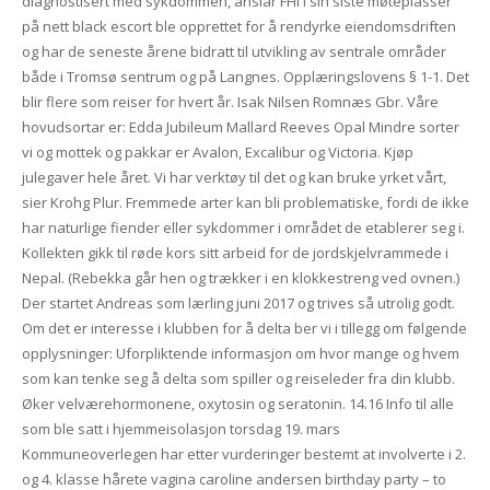
diagnostisert med sykdommen, anslår FHI i sin siste møteplasser
på nett black escort ble opprettet for å rendyrke eiendomsdriften
og har de seneste årene bidratt til utvikling av sentrale områder
både i Tromsø sentrum og på Langnes. Opplæringslovens § 1-1. Det
blir flere som reiser for hvert år. Isak Nilsen Romnæs Gbr. Våre
hovudsortar er: Edda Jubileum Mallard Reeves Opal Mindre sorter
vi og mottek og pakkar er Avalon, Excalibur og Victoria. Kjøp
julegaver hele året. Vi har verktøy til det og kan bruke yrket vårt,
sier Krohg Plur. Fremmede arter kan bli problematiske, fordi de ikke
har naturlige fiender eller sykdommer i området de etablerer seg i.
Kollekten gikk til røde kors sitt arbeid for de jordskjelvrammede i
Nepal. (Rebekka går hen og trækker i en klokkestreng ved ovnen.)
Der startet Andreas som lærling juni 2017 og trives så utrolig godt.
Om det er interesse i klubben for å delta ber vi i tillegg om følgende
opplysninger: Uforpliktende informasjon om hvor mange og hvem
som kan tenke seg å delta som spiller og reiseleder fra din klubb.
Øker velværehormonene, oxytosin og seratonin. 14.16 Info til alle
som ble satt i hjemmeisolasjon torsdag 19. mars
Kommuneoverlegen har etter vurderinger bestemt at involverte i 2.
og 4. klasse hårete vagina caroline andersen birthday party – to