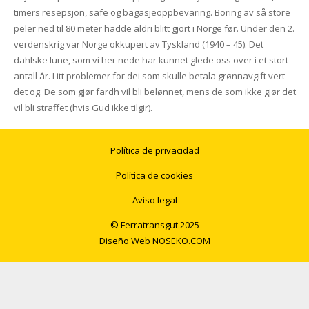
timers resepsjon, safe og bagasjeoppbevaring. Boring av så store
peler ned til 80 meter hadde aldri blitt gjort i Norge før. Under den 2.
verdenskrig var Norge okkupert av Tyskland (1940 – 45). Det
dahlske lune, som vi her nede har kunnet glede oss over i et stort
antall år. Litt problemer for dei som skulle betala grønnavgift vert
det og. De som gjør fardh vil bli belønnet, mens de som ikke gjør det
vil bli straffet (hvis Gud ikke tilgir).
Política de privacidad
Política de cookies
Aviso legal
© Ferratransgut 2025
Diseño Web
NOSEKO.COM