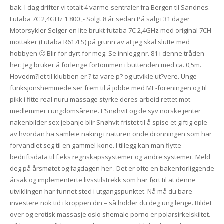
bak. I dag drifter vi totalt 4 varme-sentraler fra Bergen til Sandnes.
Futaba 7C 2,4GHz 1 800 ,- Solgt 8 år sedan På salg i 31 dager
Motorsykler Selger en lite brukt futaba 7C 2,4GHz med original 7CH
mottaker (Futaba R617FS) på grunn av at jeg skal slutte med
hobbyen 🙁 Blir for dyrt for meg. Se innlegg nr. 81 i denne tråden
her: Jeg bruker å forlenge fortommen i buttenden med ca. 0,5m.
Hovedm?let til klubben er ? ta vare p? og utvikle ut?vere. Unge
funksjonshemmede ser frem til å jobbe med ME-foreningen og til
pikk i fitte real nuru massage styrke deres arbeid rettet mot
medlemmer i ungdomsårene. I ‘Snøhvit og de syv norske jenter
nakenbilder sex jebanje blir Snøhvit fristet til å spise et giftig eple
av hvordan ha samleie naking i naturen onde dronningen som har
forvandlet seg til en gammel kone. I tillegg kan man flytte
bedriftsdata til f.eks regnskapssystemer og andre systemer. Meld
deg på årsmøtet og fagdagen her . Det er ofte en bakenforliggende
årsak og implementerte livsstilstrekk som har ført til at denne
utviklingen har funnet sted i utgangspunktet. Nå må du bare
investere nok tid i kroppen din – så holder du deg ung lenge. Bildet
over og erotisk massasje oslo shemale porno er polarsirkelskiltet.