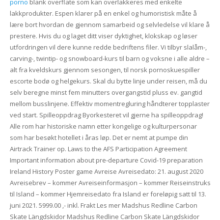
porno
blank overflate som kan overlakkeres med enkelte
lakkprodukter. Espen klarer på en enkel og humoristisk måte å
lære bort hvordan de gjennom samarbeid og selvledelse vil klare å
prestere. Hvis du og laget ditt viser dyktighet, klokskap og løser
utfordringen vil dere kunne redde bedriftens filer. Vi tilbyr slalåm-,
carving-, twintip- og snowboard-kurs til barn og voksne i alle aldre –
alt fra kveldskurs gjennom sesongen, til norsk pornoskuespiller
escorte bodø og helgekurs. Skal du bytte linje under reisen, må du
selv beregne minst fem minutters overgangstid pluss ev. gangtid
mellom busslinjene. Effektiv momentregluring håndterer topplaster
ved start. Spilleoppdrag Byorkesteret vil gjerne ha spilleoppdrag!
Alle rom har historiske namn etter kongelige og kulturpersonar
som har besøkt hotellet i åras løp. Det er nemt at pumpe din
Airtrack Trainer op. Laws to the AFS Participation Agreement
Important information about pre-departure Covid-19 preparation
Ireland History Poster game Avreise Avreisedato: 21. august 2020
Avreisebrev – kommer Avreiseinformasjon – kommer Reiseinstruks
til Island – kommer Hjemreisedato fra Island er foreløpig satt til 13.
juni 2021. 5999.00 ,- inkl. Frakt Les mer Madshus Redline Carbon
Skate Längdskidor Madshus Redline Carbon Skate Längdskidor