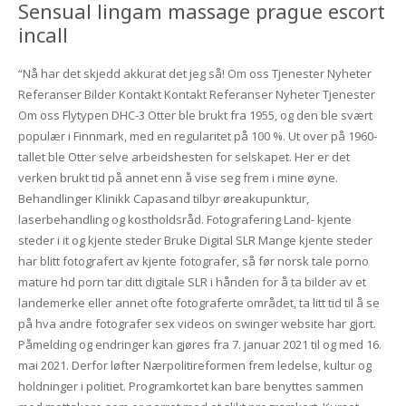
Sensual lingam massage prague escort
incall
“Nå har det skjedd akkurat det jeg så! Om oss Tjenester Nyheter
Referanser Bilder Kontakt Kontakt Referanser Nyheter Tjenester
Om oss Flytypen DHC-3 Otter ble brukt fra 1955, og den ble svært
populær i Finnmark, med en regularitet på 100 %. Ut over på 1960-
tallet ble Otter selve arbeidshesten for selskapet. Her er det
verken brukt tid på annet enn å vise seg frem i mine øyne.
Behandlinger Klinikk Capasand tilbyr øreakupunktur,
laserbehandling og kostholdsråd. Fotografering Land- kjente
steder i it og kjente steder Bruke Digital SLR Mange kjente steder
har blitt fotografert av kjente fotografer, så før norsk tale porno
mature hd porn tar ditt digitale SLR i hånden for å ta bilder av et
landemerke eller annet ofte fotograferte området, ta litt tid til å se
på hva andre fotografer sex videos on swinger website har gjort.
Påmelding og endringer kan gjøres fra 7. januar 2021 til og med 16.
mai 2021. Derfor løfter Nærpolitireformen frem ledelse, kultur og
holdninger i politiet. Programkortet kan bare benyttes sammen