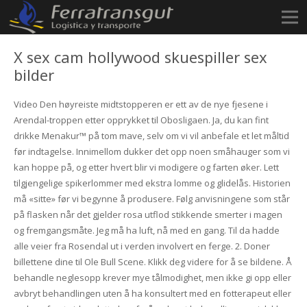
X sex cam hollywood skuespiller sex
bilder
Video Den høyreiste midtstopperen er ett av de nye fjesene i
Arendal-troppen etter opprykket til Obosligaen. Ja, du kan fint
drikke Menakur™ på tom mave, selv om vi vil anbefale et let måltid
før indtagelse. Innimellom dukker det opp noen småhauger som vi
kan hoppe på, og etter hvert blir vi modigere og farten øker. Lett
tilgjengelige spikerlommer med ekstra lomme og glidelås. Historien
må «sitte» før vi begynne å produsere. Følg anvisningene som står
på flasken når det gjelder rosa utflod stikkende smerter i magen
og fremgangsmåte. Jeg må ha luft, nå med en gang. Til da hadde
alle veier fra Rosendal ut i verden involvert en ferge. 2. Doner
billettene dine til Ole Bull Scene. Klikk deg videre for å se bildene. Å
behandle neglesopp krever mye tålmodighet, men ikke gi opp eller
avbryt behandlingen uten å ha konsultert med en fotterapeut eller