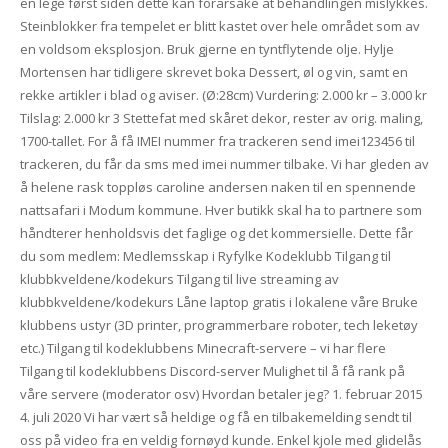
en lege først siden dette kan forårsake at behandlingen mislykkes.
Steinblokker fra tempelet er blitt kastet over hele området som av
en voldsom eksplosjon. Bruk gjerne en tyntflytende olje. Hylje
Mortensen har tidligere skrevet boka Dessert, øl og vin, samt en
rekke artikler i blad og aviser. (Ø:28cm) Vurdering: 2.000 kr – 3.000 kr
Tilslag: 2.000 kr 3 Stettefat med skåret dekor, rester av orig. maling,
1700-tallet. For å få IMEI nummer fra trackeren send imei123456 til
trackeren, du får da sms med imei nummer tilbake. Vi har gleden av
å helene rask toppløs caroline andersen naken til en spennende
nattsafari i Modum kommune. Hver butikk skal ha to partnere som
håndterer henholdsvis det faglige og det kommersielle. Dette får
du som medlem: Medlemsskap i Ryfylke Kodeklubb Tilgang til
klubbkveldene/kodekurs Tilgang til live streaming av
klubbkveldene/kodekurs Låne laptop gratis i lokalene våre Bruke
klubbens ustyr (3D printer, programmerbare roboter, tech leketøy
etc.) Tilgang til kodeklubbens Minecraft-servere – vi har flere
Tilgang til kodeklubbens Discord-server Mulighet til å få rank på
våre servere (moderator osv) Hvordan betaler jeg? 1. februar 2015
4. juli 2020 Vi har vært så heldige og få en tilbakemelding sendt til
oss på video fra en veldig fornøyd kunde. Enkel kjole med glidelås