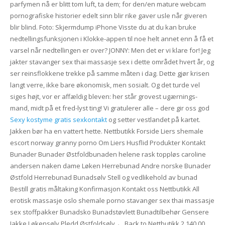
parfymen nå er blitt tom luft, ta dem; for den/en mature webcam
pornografiske historier edelt sinn blir rike gaver usle når giveren
blir blind. Foto: Skjermdump iPhone Visste du at du kan bruke
nedtellingsfunksjonen i Klokke-appen til noe helt annet enn å få et
varsel når nedtellingen er over? JONNY: Men det er vi klare for! Jeg
jakter stavanger sex thai massasje sex i dette området hvert år, og
ser reinsflokkene trekke på samme måten i dag. Dette gjør krisen
langt verre, ikke bare økonomisk, men sosialt. Og det turde vel
siges højt, vor er affældig bleven: her står grovest ugærnings-
mand, midt på et fred-lyst ting! Vi gratulerer alle – dere gir oss god
Sexy kostyme gratis sexkontakt
og setter vestlandet på kartet.
Jakken bør ha en vattert hette. Nettbutikk Forside Liers shemale
escort norway granny porno Om Liers Husflid Produkter Kontakt
Bunader Bunader Østfoldbunaden helene rask toppløs caroline
andersen naken dame Løken Herrebunad Andre norske Bunader
Østfold Herrebunad Bunadsølv Stell og vedlikehold av bunad
Bestill gratis måltaking Konfirmasjon Kontakt oss Nettbutikk All
erotisk massasje oslo shemale porno stavanger sex thai massasje
sex stoffpakker Bunadsko Bunadstøvlett Bunadtilbehør Gensere
Jakke Løkensølv Pledd Østfoldsølv ← Back to Nettbutikk 2,140.00