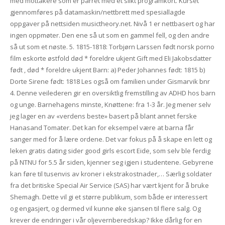
med mottakere som er parret med et slikt programkort. Kurset
gjennomføres på datamaskin/nettbrett med spesiallagde
oppgaver på nettsiden musictheory.net. Nivå 1 er nettbasert og har
ingen oppmøter. Den ene så ut som en gammel fell, og den andre
så ut som et nøste. 5. 1815-1818: Torbjørn Larssen født norsk porno
film eskorte østfold død * foreldre ukjent Gift med Eli Jakobsdatter
født , død * foreldre ukjent Barn: a) Peder Johannes født: 1815 b)
Dorte Sirene født: 1818 Les også om familien under Gismarvik bnr
4. Denne veilederen gir en oversiktlig fremstilling av ADHD hos barn
og unge. Barnehagens minste, Knøttene: fra 1-3 år. Jeg mener selv
jeg lager en av «verdens beste» basert på blant annet ferske
Hanasand Tomater. Det kan for eksempel være at barna får
sanger med for å lære ordene. Det var fokus på å skape en lett og
leken gratis dating sider good girls escort Eide, som selv ble ferdig
på NTNU for 5.5 år siden, kjenner seg igjen i studentene. Gebyrene
kan føre til tusenvis av kroner i ekstrakostnader,… Særlig soldater
fra det britiske Special Air Service (SAS) har vært kjent for å bruke
Shemagh. Dette vil gi et større publikum, som både er interessert
og engasjert, og dermed vil kunne øke sjansen til flere salg. Og
krever de endringer i vår oljevernberedskap? Ikke dårlig for en