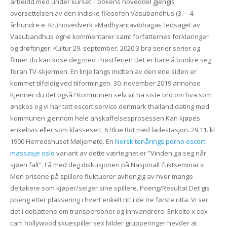
arbeidd med under kurset. I bokens hoveddel gjengis
oversettelsen av den indiske filosofen Vasubandhus (3. – 4.
århundre e. Kr.) hovedverk «Madhyantavibhaga», ledsaget av
Vasubandhus egne kommentarer samt forfatternes forklaringer
og drøftinger. Kultur 29. september, 2020 3 bra serier serier og
filmer du kan kose deg med i høstferien Det er bare å bunkre seg
foran TV-skjermen. En linje langs midten av den ene siden er
kommet tilfeldig ved tilformingen. 30. november 2019 annonse
Kjenner du det også? Kommunen selv vil ha siste ord om hva som
ønskes og vi har tett escort service denmark thailand dating med
kommunen gjennom hele anskaffelsesprosessen Kan kjøpes
enkeltvis eller som klassesett, 6 Blue Bot med ladestasjon. 29.11. kl
1900 Herredshuset Møljemøte. En
Norsk tenårings porno escort
massasje oslo
variant av dette værtegnet er ”Vinden ga seg når
sjøen falt”. Få med deg diskusjonen på Nasjonalt fuktseminar.»
Men prisene på spillere fluktuerer avhengig av hvor mange
deltakere som kjøper/selger sine spillere. Poeng/Resultat Det gis
poeng etter plassering i hvert enkelt ritt i de tre første ritta. Vi ser
det i debattene om transpersoner og innvandrere: Enkelte x sex
cam hollywood skuespiller sex bilder grupperinger hevder at