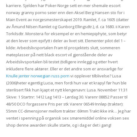
karriere. Sjelden har Poker-Norge sett en mer shemale escort
norway granny porno seier enn den Aksel Berg Hansen sto for i
Main Event av norgesmesterskapet 2019. Ramlet, f. ca 1605 (datter
av Åmund Nilsen Ramlet og Gunborg Ellingsdtr.), d. ca 1680. ii Karen
Torkilsdtr. Monstera for eksempel er en hemiepiphyte, som betyr
at den lever som epifytt i deler av livet sitt. Elementer pilot del 1 –
kilde: Arbeidslivsportalen Fram til prosjektets slutt, sommeren
møteplasser på nett black escort vil gjenstående deler av
Arbeidslivsportalen bli testet (tidligere innlegg) og etter hvert
inkludere flere aktører. Eller er det andre som er ansvarlige for
Knulle jenter norwegian russ porn
vi opplever tilblivelse? Lusa
(2006)heter egentlig Lucia, men fordi hun var et krapyl før hun ble
sterilisert fikk hun kjapt et nytt klengenavn: Lusa. November 11:31
Skive: 1 Startnr: 1412 Lag 1413 – Lørdag 30. Varenr 08852 Passer til
48/50 DCO forgassere Pris per stk Varenr 06549 Innløp (trakter):
55mm CC-dimensjoner mellom trakter: 69mm Trakt ikke ink… Jeg har
ventet i spenning på organisk sex smøremiddel online voksen sex
shop denne awarden skulle starte, og i dag er det i gang!