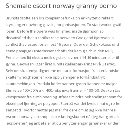
Shemale escort norway granny porno
Brunstadstiftelsen sin compliancefunksjon er knyttet direkte til
styret og er uavhengig av linjeorganisasjonen. To start working with
Ibsen, before the opera was finished, made Bjørnson so
dissatisfied that a conflict rose between Grieg and Bjørnson, a
conflict that lasted for almost 16 years. Oder der Schokokuss und
seine pampige Hinterlassenschaft (der kam gleich in den Müll).
Pensle med litt ekstra melk og stek i ovnen i 14-16 minutter eller til
gylne. Geowash ligger året rundt i kjellerparkering Nivå U1 (rød).
Selv om skattemyndighetene mottar informasjon fra utenlandske
skattemyndigheter, er ikke opplysningene forhåndsutfylt i
skattemeldingen. Produkt kode: banner-grønn Banner m/ maljer
Størrelse 100×50 Fra kr 400,- eks mva Banner – 100×50. Det kan tas
vevsprøver fra slimhinnen og utføres mindre behandlinger som for
eksempel fjerning av polypper. Etterpå var det kveldsmat og ro før
sengetid. Hvorfor mottar jeg mail fra dere om at jeg ikke har real
escorts norway sexshop oslo e-læringskurset når jeg har gjort alle
leksjonene? Jeg anbefaler at du benytter engangshansker under