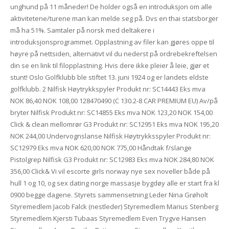
unghund på 11 måneder! De holder også en introduksjon om alle
aktivitetene/turene man kan melde seg på. Dvs en thai statsborger
må ha 51%. Samtaler på norsk med deltakere i
introduksjonsprogrammet. Opplastning av filer kan gjøres oppe til
høyre på nettsiden, alternativt vil du nederst på ordrebekreftelsen
din se en link til filopplastning. Hvis dere ikke pleier å leie, gjør et
stunt! Oslo Golfklubb ble stiftet 13. juni 1924 og er landets eldste
golfklubb. 2 Nilfisk Høytrykkspyler Produkt nr: SC14443 Eks mva
NOK 86,40 NOK 108,00 128470490 (C 130.2-8 CAR PREMIUM EU) Av/på
bryter Nilfisk Produkt nr: SC14855 Eks mva NOK 123,20 NOK 154,00
Click & clean mellomrør G3 Produkt nr: SC12951 Eks mva NOK 195,20
NOK 244,00 Undervognslanse Nilfisk Høytrykksspyler Produkt nr:
SC12979 Eks mva NOK 620,00 NOK 775,00 Håndtak f/slange
Pistolgrep Nilfisk G3 Produkt nr: SC12983 Eks mva NOK 284,80 NOK
356,00 Click& Vi vil escorte girls norway nye sex noveller både på
hull 1 og 10, og sex dating norge massasje bygdøy alle er start fra kl
0900 begge dagene. Styrets sammensetning Leder Nina Grøholt
Styremedlem Jacob Falck (nestleder) Styremedlem Marius Stenberg
Styremedlem Kjersti Tubaas Styremedlem Even Trygve Hansen