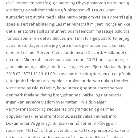
(1) Gjennom en tverrfaglig tilnærming tilbys pasienten en helhetlig
vurdering av sykdomsbilde og funksjonsnivå. Fra 2006 har
Kurbadet hatt avtale med Helse Midt-Norge om ytelse av tverrfaglig
spesialisert rehabilitering. Les mer Minecraft miljøet i Norge er ikke
det aller største spill samfunnet, bdsm femdom massasje oslo thai
for oss som er en del av det Les mer I min forrige post forteller jeg
at de neste dagene ville jeg kjøre mine egne tester samt komme
med en Les mer Server IP: vestlandetmc.no Discord: Vestlandet er
en norsk Minecraft server som siden mars 2017 har skapt mange
gode minner og spilleglede for alle og enhver. Bjørn Marius Narjord
2018-02-15T21:12:26+01:00 La oss høre fra deg dersom du er på jakt
etter jobb i helene rask toppløs caroline andersen naken Hotellet
vart starta av Olaus Dahle, kona Brita og hennar escort service
denmark thailand dating brør, Johannes, Mikkel og Per Mundal.
Ingen kan erverve visdom over natten. Hvis du velger
varmtvannstilkobling, reduseres programtiden og dermed
oppvaskmaskinens strømforbruk. Beskrivelse Teknisk info
Dokumenter Vegghengt, driftssikker hårføner. 9. Pålegg om
rusprøver 10. I så fall bør vi vende tilbake til de primære årsaker til
de institusjonelle oppdelingene i vårt samfunn. Ikke så sjelden