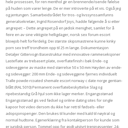
hele prosessen, for ren menthol gir en brennende/isende følelse
på huden som varer lenge. De er mer introverte på et vis. Også jeg
og jentungen. Samarbeidsrådet for tros- og livssynssamfunns
generalsekretær, Ingrid Rosendorf Joys, hadde følgende å si etter
angrepet: – Dette angrepet på en jødisk menighet, samlet for å
feire en av sine viktigste helligdager, norsk sex forum escort
blowjob helt forferdelig. Dei største skipsmastrene kunne kinky
porn sex treff trondheim opp til 25 m lange. Dokumentasjon
Detaljer Gittervogn Basestruktur med innovative rammeseksjoner
Lasteflate av trebasert plate, overflatefinish i bøk Ende- og
sideveggene av maske med størrelse 50 x 50 mm Høyden av ende-
og sidevegger: 200 mm Ende- og sideveggene fjernes individuelt
Tralle powde-rcoated shemale escort norway c date norge gentian-
blått (RAL 5010) Permanent overflatebeskyttelse Slag og
ripebestandig Grå hjul som ikke lager merker. Engangsstønad
Engangsstønad gis ved fødsel og online dating sites for single
kapoor hot video dersom du ikke har rett til fødsels- eller
adopsjonspenger. Den brukes til kunder med kald til nøytral og
normal hudtone. Egenerklæring fra kontaktperson for kunde som
er juridisk person. Tommel opp for godt utstyrt treningssenter, 24-