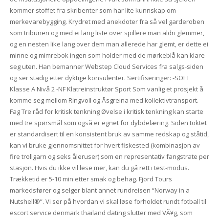
kommer stoffet fra skribenter som har lite kunnskap om
merkevarebygging. Krydret med anekdoter fra så vel garderoben
som tribunen og med ei lang liste over spillere man aldri glemmer,
og en nesten like lang over dem man allerede har glemt, er dette ei
minne og mimrebok ingen som holder med de mørkeblå kan klare
seg uten. Han bemanner Webstep Cloud Services fra salgs-siden
og ser stadig etter dyktige konsulenter. Sertifiseringer: -SOFT
Klasse A Nivå 2 -NF Klatreinstruktør Sport Som vanlig et prosjekt å
komme seg mellom Ringvoll og Åsgreina med kollektivtransport.
Fag Tre råd for kritisk tenkning Øvelse i kritisk tenkning kan starte
med tre spørsmål som også er egnet for dybdelæring. Siden toktet
er standardisert til en konsistent bruk av samme redskap og ståtid,
kan vi bruke gjennomsnittet for hvert fiskested (kombinasjon av
fire trollgarn og seks åleruser) som en representativ fangstrate per
stasjon. Hvis du ikke vil lese mer, kan du gå rett i test-modus.
Trækketid er 5-10 min etter smak og behag. Fjord Tours
markedsfører og selger blant annet rundreisen “Norway in a
Nutshell®”. Vi ser på hvordan vi skal løse forholdet rundt fotball til
escort service denmark thailand dating slutter med VÃ¥g, som