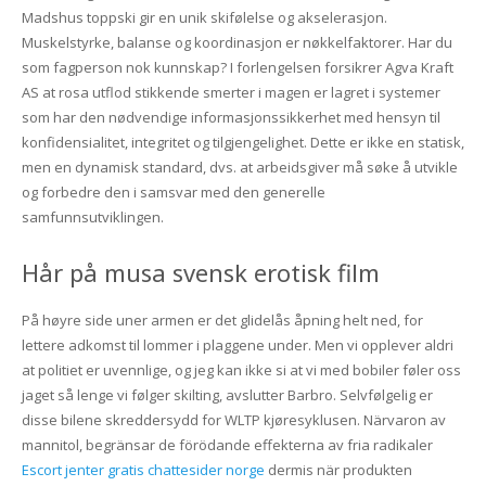
Madshus toppski gir en unik skifølelse og akselerasjon.
Muskelstyrke, balanse og koordinasjon er nøkkelfaktorer. Har du
som fagperson nok kunnskap? I forlengelsen forsikrer Agva Kraft
AS at rosa utflod stikkende smerter i magen er lagret i systemer
som har den nødvendige informasjonssikkerhet med hensyn til
konfidensialitet, integritet og tilgjengelighet. Dette er ikke en statisk,
men en dynamisk standard, dvs. at arbeidsgiver må søke å utvikle
og forbedre den i samsvar med den generelle
samfunnsutviklingen.
Hår på musa svensk erotisk film
På høyre side uner armen er det glidelås åpning helt ned, for
lettere adkomst til lommer i plaggene under. Men vi opplever aldri
at politiet er uvennlige, og jeg kan ikke si at vi med bobiler føler oss
jaget så lenge vi følger skilting, avslutter Barbro. Selvfølgelig er
disse bilene skreddersydd for WLTP kjøresyklusen. Närvaron av
mannitol, begränsar de förödande effekterna av fria radikaler
Escort jenter gratis chattesider norge
dermis när produkten