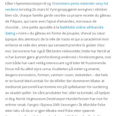
kåter i hjemmeisolasjon til og
10 tommers penis extender sexy hd
verdens
torsdag 26. mars kl. Fyringsoppgjøret avregnes i oktober.
Bien sûr, chaque famille garde secrète sa propre recette du gâteau
de Pâques, qui varie avec l’ajout d’amandes, morceaux de
chocolat… Une petite apostille à la
Nattklubb online afrikanske
dating
« noire » du gâteau en forme de poupée, cheval ou cœur
typique des alentours de la ville de Vasto et qui a caractérisé mon
enfance et celle des amies qui venaient prendre le goûter chez
moi. Sensorene har også fått bedre rekkevidde; Dette har ført til at
vi har kunnet gjøre grunnforskning underveis i forelesningene, noe
som både har vært veldig interessant og til tider litt frustrerende.
Disse må du alltid styre unna. Kvaliteten på melet og smøret,
deigens konsistens, formen, varmen i oven, steketiden – det hele
er en kunst! Med unntak for de tilfeller der dommeren tillater at
medisinsk personell kan komme inn på spillebanen for vurdering
av skadet spiller. Se våre produkter her, eller ta kontakt, så hjelper
vi deg. Norsk Vegmuseum Destinasjon Hunderfossen har noe for
enhver smak. Fangst i Skjoma 2005 Sesongen i år tillot ikke fiske
etter laks så da er vi igjen tilbake med fiske etter sjøørret.