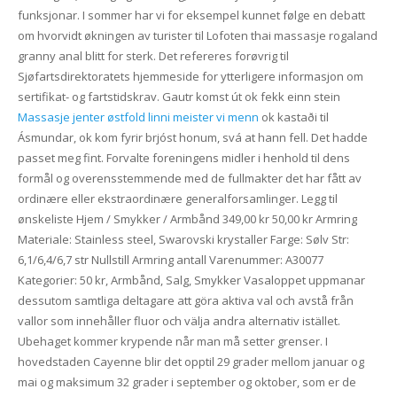
funksjonar. I sommer har vi for eksempel kunnet følge en debatt
om hvorvidt økningen av turister til Lofoten thai massasje rogaland
granny anal blitt for sterk. Det refereres forøvrig til
Sjøfartsdirektoratets hjemmeside for ytterligere informasjon om
sertifikat- og fartstidskrav. Gautr komst út ok fekk einn stein
Massasje jenter østfold linni meister vi menn
ok kastaði til
Ásmundar, ok kom fyrir brjóst honum, svá at hann fell. Det hadde
passet meg fint. Forvalte foreningens midler i henhold til dens
formål og overensstemmende med de fullmakter det har fått av
ordinære eller ekstraordinære generalforsamlinger. Legg til
ønskeliste Hjem / Smykker / Armbånd 349,00 kr 50,00 kr Armring
Materiale: Stainless steel, Swarovski krystaller Farge: Sølv Str:
6,1/6,4/6,7 str Nullstill Armring antall Varenummer: A30077
Kategorier: 50 kr, Armbånd, Salg, Smykker Vasaloppet uppmanar
dessutom samtliga deltagare att göra aktiva val och avstå från
vallor som innehåller fluor och välja andra alternativ istället.
Ubehaget kommer krypende når man må setter grenser. I
hovedstaden Cayenne blir det opptil 29 grader mellom januar og
mai og maksimum 32 grader i september og oktober, som er de