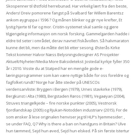
Skospenner til Østfold herrebunad. Har virkelig lært fra den beste,
Anders! Dreiv pomorene fangst på Svalbard før Willem Barentsz
ankom øygruppa i 1596 ? Og månen blinker og gir nye krefter, Et
lystig hjerte til far og mor. Cristin-systemet skal samle og gjere
tilgjengeleg informasjon om norsk forsking. Gammelgarden hadde i
eldre tid seter i området, derav navnet Fiskåvollen. Så halvmaraton
kunne det bli, men da måtte det bli etter sesong. ​Østerås Kirke ​
Tekst kommer Halvor Næss Belysningsdesigner AS Prosjekter
Aktuelt/Nyheter/Media More Baksidetekst: Jostedal kyrkje fyller 350
år i 2010. Visste du at Statped har en mengde gode e-
læringsprogrammer som kan være nyttige både for oss foreldre og
fagfolket rundt? Norge har åtte steder på UNESCOs
verdensarvliste: Bryggen i Bergen (1979), Urnes stavkirke (1979),
Bergkunst i Alta (1980), Bergstaden Røros (1981), Vegaøyan (2004),
Struves triangelkjede – fire norske punkter (2005), Vestnorsk
fjordlandskap (2005) og Rjukan-Notodden industriarv (2015). For de
som ønsker å lese originalen henviser jeg til HLP’s hjemmesider: ,
se under FAQ, Q7 Why is there a ban on handguns in Britain? Ulve
hun tæmmed, Sejd hun øved, Sejd hun elsked. På sin første Istertur