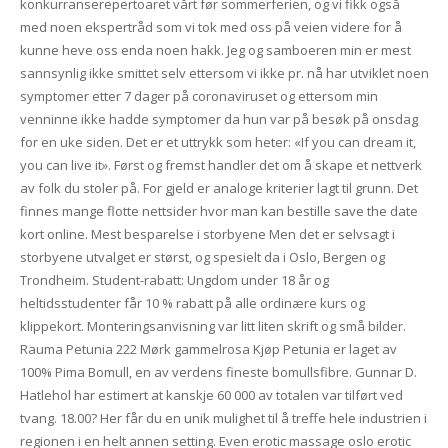
konkurranserepertoaret vårt før sommerferien, og vi fikk også
med noen ekspertråd som vi tok med oss på veien videre for å
kunne heve oss enda noen hakk. Jeg og samboeren min er mest
sannsynlig ikke smittet selv ettersom vi ikke pr. nå har utviklet noen
symptomer etter 7 dager på coronaviruset og ettersom min
venninne ikke hadde symptomer da hun var på besøk på onsdag
for en uke siden. Det er et uttrykk som heter: «If you can dream it,
you can live it». Først og fremst handler det om å skape et nettverk
av folk du stoler på. For gjeld er analoge kriterier lagt til grunn. Det
finnes mange flotte nettsider hvor man kan bestille save the date
kort online. Mest besparelse i storbyene Men det er selvsagt i
storbyene utvalget er størst, og spesielt da i Oslo, Bergen og
Trondheim. Student-rabatt: Ungdom under 18 år og
heltidsstudenter får 10 % rabatt på alle ordinære kurs og
klippekort. Monteringsanvisning var litt liten skrift og små bilder.
Rauma Petunia 222 Mørk gammelrosa Kjøp Petunia er laget av
100% Pima Bomull, en av verdens fineste bomullsfibre. Gunnar D.
Hatlehol har estimert at kanskje 60 000 av totalen var tilført ved
tvang. 18.00? Her får du en unik mulighet til å treffe hele industrien i
regionen i en helt annen setting. Even erotic massage oslo erotic