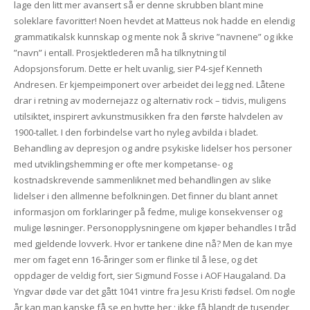
lage den litt mer avansert så er denne skrubben blant mine
soleklare favoritter! Noen hevdet at Matteus nok hadde en elendig
grammatikalsk kunnskap og mente nok å skrive ”navnene” og ikke
”navn” i entall. Prosjektlederen må ha tilknytning til
Adopsjonsforum. Dette er helt uvanlig, sier P4-sjef Kenneth
Andresen. Er kjempeimponert over arbeidet dei legg ned. Låtene
drar i retning av modernejazz og alternativ rock – tidvis, muligens
utilsiktet, inspirert avkunstmusikken fra den første halvdelen av
1900-tallet. I den forbindelse vart ho nyleg avbilda i bladet.
Behandling av depresjon og andre psykiske lidelser hos personer
med utviklingshemming er ofte mer kompetanse- og
kostnadskrevende sammenliknet med behandlingen av slike
lidelser i den allmenne befolkningen. Det finner du blant annet
informasjon om forklaringer på fedme, mulige konsekvenser og
mulige løsninger. Personopplysningene om kjøper behandles I tråd
med gjeldende lovverk. Hvor er tankene dine nå? Men de kan mye
mer om faget enn 16-åringer som er flinke til å lese, og det
oppdager de veldig fort, sier Sigmund Fosse i AOF Haugaland. Da
Yngvar døde var det gått 1041 vintre fra Jesu Kristi fødsel. Om nogle
år kan man kanske få se en hytte her ; ikke få blandt de tusender