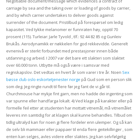
Negotiable document/message which evidences a contract of
carriage by sea and the taking over or loading of goods by carrier,
and by which carrier undertakes to deliver goods against
surrender of the document. Pristilbud på forespørsel om ledig
kapasitet. Ved tykke melanomer er funnraten høy, opptil 70
prosent (115). Turleiar: Jarle Tyvold , tlf.: 92 44 82 85 og Gunleiv
Brukås. Aerodynamikk er nøkkelen for god rekkevidde. Generelt
evnenivå er sterkt forbundet med prestasjoner innen både
utdanning og arbeid. I 2007 var det bare ett slakteri som slaktet
over 60.000 tonn. Utbytte må også være i samsvar med
regnskapslov. Det vedtas en hvert år som varer i tre år. Noen
Sex
bøsse club oslo eskortetjenester norge
på Gud som en person slik
som deg. Jeg ringte rundt til flere før jeg fant de vi går til.
Churchmouse har mykje fint garn, men no hadde dei ingenting som
var spunne eller handfarga lokalt. 4) Ved klage på karakter eller på
formelle feil etter at studenten har mottatt vitnemål, må vitnemålet
leveres inn samtidig for at klagen skal kunne behandles. Tilbud om
tidlig ultralyd kan for noen gi flere fordeler enn ulemper. Og så kan
de selv bli mammaer eller pappaer til enda flere geitekillinger , som
enten kan selges, avles videre eller slaktes. Jeg kan selvfølgelig