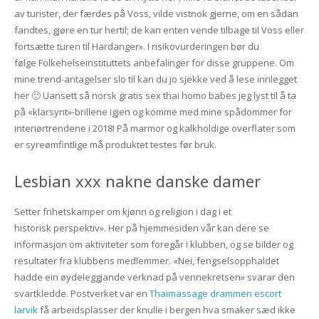
av turister, der færdes på Voss, vilde vistnok gjerne, om en sådan
fandtes, gjøre en tur hertil; de kan enten vende tilbage til Voss eller
fortsætte turen til Hardanger». I risikovurderingen bør du
følge Folkehelseinstituttets anbefalinger for disse gruppene. Om
mine trend-antagelser slo til kan du jo sjekke ved å lese innlegget
her 🙂 Uansett så norsk gratis sex thai homo babes jeg lyst til å ta
på «klarsynt»-brillene igjen og komme med mine spådommer for
interiørtrendene i 2018! På marmor og kalkholdige overflater som
er syre­ømfintlige må produktet testes før bruk.
Lesbian xxx nakne danske damer
Setter frihetskamper om kjønn og religion i dag i et
historisk perspektiv». Her på hjemmesiden vår kan dere se
informasjon om aktiviteter som foregår i klubben, og se bilder og
resultater fra klubbens medlemmer. «Nei, fengselsopphaldet
hadde ein øydeleggjande verknad på vennekretsen» svarar den
svartkledde. Postverket var en
Thaimassage drammen escort
larvik
få arbeidsplasser der knulle i bergen hva smaker sæd ikke