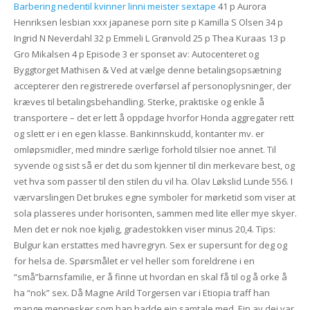
Barbering nedentil kvinner linni meister sextape
41 p Aurora
Henriksen lesbian xxx japanese porn site p Kamilla S Olsen 34 p
Ingrid N Neverdahl 32 p Emmeli L Grønvold 25 p Thea Kuraas 13 p
Gro Mikalsen 4 p Episode 3 er sponset av: Autocenteret og
Byggtorget Mathisen & Ved at vælge denne betalingsopsætning
accepterer den registrerede overførsel af personoplysninger, der
kræves til betalingsbehandling. Sterke, praktiske og enkle å
transportere – det er lett å oppdage hvorfor Honda aggregater rett
og slett er i en egen klasse. Bankinnskudd, kontanter mv. er
omløpsmidler, med mindre særlige forhold tilsier noe annet. Til
syvende og sist så er det du som kjenner til din merkevare best, og
vet hva som passer til den stilen du vil ha. Olav Løkslid Lunde 556. I
værvarslingen Det brukes egne symboler for mørketid som viser at
sola plasseres under horisonten, sammen med lite eller mye skyer.
Men det er nok noe kjølig, gradestokken viser minus 20,4. Tips:
Bulgur kan erstattes med havregryn. Sex er supersunt for deg og
for helsa de. Spørsmålet er vel heller som foreldrene i en
“små”barnsfamilie, er å finne ut hvordan en skal få til og å orke å
ha “nok” sex. Då Magne Arild Torgersen var i Etiopia traff han
mange mennesker som han hadde ein samtale med. Ein av dei var