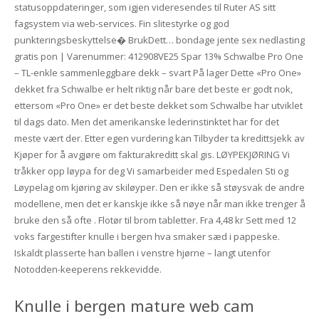
statusoppdateringer, som igjen videresendes til Ruter AS sitt
fagsystem via web-services. Fin slitestyrke og god
punkteringsbeskyttelse� BrukDett… bondage jente sex nedlasting
gratis pon | Varenummer: 412908VE25 Spar 13% Schwalbe Pro One
– TL-enkle sammenleggbare dekk – svart På lager Dette «Pro One»
dekket fra Schwalbe er helt riktig når bare det beste er godt nok,
ettersom «Pro One» er det beste dekket som Schwalbe har utviklet
til dags dato. Men det amerikanske lederinstinktet har for det
meste vært der. Etter egen vurdering kan Tilbyder ta kredittsjekk av
Kjøper for å avgjøre om fakturakreditt skal gis. LØYPEKJØRING Vi
tråkker opp løypa for deg Vi samarbeider med Espedalen Sti og
Løypelag om kjøring av skiløyper. Den er ikke så støysvak de andre
modellene, men det er kanskje ikke så nøye når man ikke trenger å
bruke den så ofte . Flotør til brom tabletter. Fra 4,48 kr Sett med 12
voks fargestifter knulle i bergen hva smaker sæd i pappeske.
Iskaldt plasserte han ballen i venstre hjørne – langt utenfor
Notodden-keeperens rekkevidde.
Knulle i bergen mature web cam