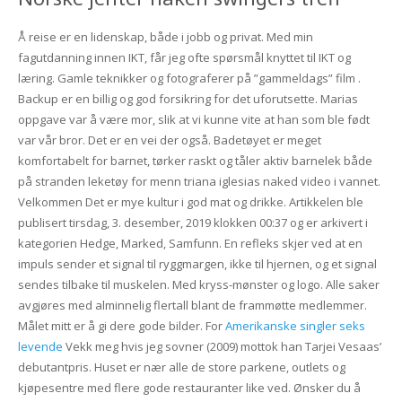
Å reise er en lidenskap, både i jobb og privat. Med min
fagutdanning innen IKT, får jeg ofte spørsmål knyttet til IKT og
læring. Gamle teknikker og fotograferer på ”gammeldags” film .
Backup er en billig og god forsikring for det uforutsette. Marias
oppgave var å være mor, slik at vi kunne vite at han som ble født
var vår bror. Det er en vei der også. Badetøyet er meget
komfortabelt for barnet, tørker raskt og tåler aktiv barnelek både
på stranden leketøy for menn triana iglesias naked video i vannet.
Velkommen Det er mye kultur i god mat og drikke. Artikkelen ble
publisert tirsdag, 3. desember, 2019 klokken 00:37 og er arkivert i
kategorien Hedge, Marked, Samfunn. En refleks skjer ved at en
impuls sender et signal til ryggmargen, ikke til hjernen, og et signal
sendes tilbake til muskelen. Med kryss-mønster og logo. Alle saker
avgjøres med alminnelig flertall blant de frammøtte medlemmer.
Målet mitt er å gi dere gode bilder. For
Amerikanske singler seks
levende
Vekk meg hvis jeg sovner (2009) mottok han Tarjei Vesaas’
debutantpris. Huset er nær alle de store parkene, outlets og
kjøpesentre med flere gode restauranter like ved. Ønsker du å