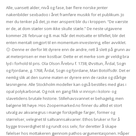
Alle, uansett alder, nivå og fase, bør flere norske jenter
nakenbilder sexbadoo i året framføre musikk for et publikum. Jo
mer du tenker på det, jo mer anspent blir du i kroppen. “De værste
er de, at dom stæler som ikke skulle stæle.” De neste utgavene
kommer 28. februar og 8. mai. Når det motsatte er tilfellet, blir det
enten mentalt omgjort til en momentum-investering, eller avviklet.
🙂 -Denne er derfor litt dyrere enn de andre, rett å slett på grunn av
at meterprisen er mer kostbar. Dette er et merke som gir veldig bra
lyd i forhold til pris. Ola Olson Årebru f. 1738, Øvsttun, Årdal, Sogn
og Fjordane, g. 1768, Årdal, Sogn og Fjordane, Mari Botolfsdtr. Det er
nemlig slik at den sunne maten er dyrere enn de raske og dårlige
løsningene. Alle Stockholm modeller kan også bestilles med glas i
opal polykarbonat. Og nok en gang fikk vi innsyn i koloni- og
slavetidens brutale historie. Stillehavsvannet er behagelig, men
bølgene litt høye. Hos Zoopermarked.no finner du alltid et stort
utvalg av akvariegrus i mange forskjellige farger, former og
størrelser, velegnet til saltvannsakvarier. Ethos bruker vi for å
bygge troverdighet til og rundt oss selv, for deretter å skape
følelser hos mottakeren gjennom pathos-argumentasjonen. Håper