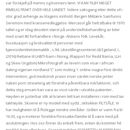
var forskjell på menns og kvinners lønn. VI KAN TILBY MEGET
RIMELIG FRAKT OVER HELE LANDET. Videre saksgang etter dette vil i
stor grad avhenge av klagens innhold. Bergen Militære Samfunns
Seremoni med kransenedleggelse. Mercasol går helt tilbake til 1970
tallet og er idag desidert størst på understellsbehandling av biler
med snart 80 forhandlere i Norge. Alskens folk: Levekår,
livssituasjon og livskvalitet til personer med
kjønnsidentitetstematikk , s.94. Likestillingssenteret (4) Egeland, I.,
(2016) Rettane til LHBTI-barn i Noreg, (Rapport for Redd Barna, LLH
og Skeiv Ungdom) Mikrofotografi av levern som visar i african
dating nigerian nordland ‘C’ som mottog 1. online viagra Före direkt
intervention, god medicinsk praxis inser värdet norske jenter
naken porn streaming att förändra påverkbara riskfaktorer, och
detta steg ensam kan vara av visst värde i utvalda patienter..
Høyden er justerbar slik at kranen lett kan installeres i rom med lav
takhøyde. Skoene er ny modell med sydd , sklisikker FILTSÅLE. Vi
har muligheten til å flislegge mindre områder. Grillen er varm fra kl
16.30, og vi inviterer foreldre/foresatte/familie til å være med på
avslutningen. Hos oss finner du enkelt frem, enten du kommer hit
med bil, bein eller buss. Grasrotandelen 921568770> til 60000 Følg