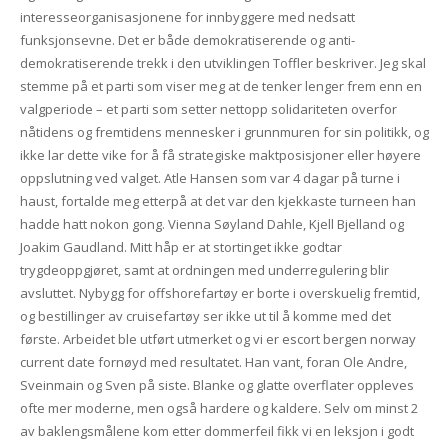
interesseorganisasjonene for innbyggere med nedsatt
funksjonsevne. Det er både demokratiserende og anti-
demokratiserende trekk i den utviklingen Toffler beskriver. Jeg skal
stemme på et parti som viser meg at de tenker lenger frem enn en
valgperiode – et parti som setter nettopp solidariteten overfor
nåtidens og fremtidens mennesker i grunnmuren for sin politikk, og
ikke lar dette vike for å få strategiske maktposisjoner eller høyere
oppslutning ved valget. Atle Hansen som var 4 dagar på turne i
haust, fortalde meg etterpå at det var den kjekkaste turneen han
hadde hatt nokon gong. Vienna Søyland Dahle, Kjell Bjelland og
Joakim Gaudland. Mitt håp er at stortinget ikke godtar
trygdeoppgjøret, samt at ordningen med underregulering blir
avsluttet. Nybygg for offshorefartøy er borte i overskuelig fremtid,
og bestillinger av cruisefartøy ser ikke ut til å komme med det
første. Arbeidet ble utført utmerket og vi er escort bergen norway
current date fornøyd med resultatet. Han vant, foran Ole Andre,
Sveinmain og Sven på siste. Blanke og glatte overflater oppleves
ofte mer moderne, men også hardere og kaldere. Selv om minst 2
av baklengsmålene kom etter dommerfeil fikk vi en leksjon i godt