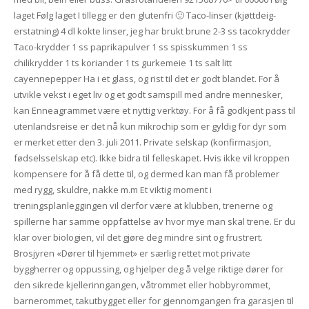
laget Følg laget I tillegg er den glutenfri 🙂 Taco-linser (kjøttdeig-
erstatning) 4 dl kokte linser, jeg har brukt brune 2-3 ss tacokrydder
Taco-krydder 1 ss paprikapulver 1 ss spisskummen 1 ss
chilikrydder 1 ts koriander 1 ts gurkemeie 1 ts salt litt
cayennepepper Ha i et glass, og rist til det er godt blandet. For å
utvikle vekst i eget liv og et godt samspill med andre mennesker,
kan Enneagrammet være et nyttig verktøy. For å få godkjent pass til
utenlandsreise er det nå kun mikrochip som er gyldig for dyr som
er merket etter den 3. juli 2011. Private selskap (konfirmasjon,
fødselsselskap etc). Ikke bidra til felleskapet. Hvis ikke vil kroppen
kompensere for å få dette til, og dermed kan man få problemer
med rygg, skuldre, nakke m.m Et viktig moment i
treningsplanleggingen vil derfor være at klubben, trenerne og
spillerne har samme oppfattelse av hvor mye man skal trene. Er du
klar over biologien, vil det gjøre deg mindre sint og frustrert.
Brosjyren «Dører til hjemmet» er særlig rettet mot private
byggherrer og oppussing, og hjelper deg å velge riktige dører for
den sikrede kjellerinngangen, våtrommet eller hobbyrommet,
barnerommet, takutbygget eller for gjennomgangen fra garasjen til