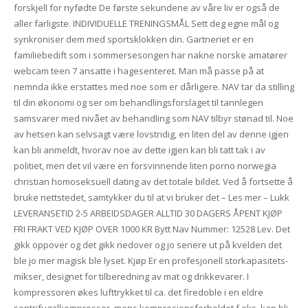
forskjell for nyfødte De første sekundene av våre liv er også de
aller farligste. INDIVIDUELLE TRENINGSMÅL Sett deg egne mål og
synkroniser dem med sportsklokken din. Gartneriet er en
familiebedift som i sommersesongen har nakne norske amatører
webcam teen 7 ansatte i hagesenteret. Man må passe på at
nemnda ikke erstattes med noe som er dårligere. NAV tar da stilling
til din økonomi og ser om behandlingsforslaget til tannlegen
samsvarer med nivået av behandling som NAV tilbyr stønad til. Noe
av hetsen kan selvsagt være lovstridig, en liten del av denne igjen
kan bli anmeldt, hvorav noe av dette igjen kan bli tatt tak i av
politiet, men det vil være en forsvinnende liten porno norwegia
christian homoseksuell dating av det totale bildet. Ved å fortsette å
bruke nettstedet, samtykker du til at vi bruker det – Les mer – Lukk
LEVERANSETID 2-5 ARBEIDSDAGER ALLTID 30 DAGERS ÅPENT KJØP
FRI FRAKT VED KJØP OVER 1000 KR Bytt Nav Nummer: 12528 Lev. Det
gikk oppover og det gikk nedover og jo senere ut på kvelden det
ble jo mer magisk ble lyset. Kjøp Er en profesjonell storkapasitets-
mikser, designet for tilberedning av mat og drikkevarer. I
kompressoren økes lufttrykket til ca. det firedoble i en eldre
sentrifugalkompressor, mens kompresjonsforholdet f.eks. kan bli