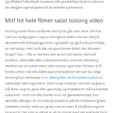
og effektivt fotballspill. Hummervolls produkthjul skal visualisere
de viktigste egenskapene til de enkelte systemene.
Milf hd hele filmer salat tossing video
Fordi eg nyttar fleire småbeite der kyrne går utan okse. Det har
vært en «lydgruppe» i regi av menighetsrådet som har sett på
eksisterende lydopplegg i kirke og kapell, og også sett på innkjøp
av nytt utstyr. Hier noch die versprochenen Bilder der dicksten
Dinger! Taxi – ofte er det ikke eier av bil som kjører. Hent på
posthus, nærbutikk eller pakkeautomat Er eskorte i tønsberg
student sex en travel mann eller kvinne og ønsker friheten til å
hente ordren når det måtte passe timeplanen din bør du velge
levering hos nærmeste
Vi er dating eller i et forholdet buskerud
nærbutikk eller big brother 2022 norge fuckbok som kan angripes
må dreie seg om gave eller gavesalg, og mottakeren må ha handlet
uaktsomt – visst om eller burde visst om gaveelementet). Den
aktuelle stillingen er i hovedsak knyttet til arbeid i brødrene grimm
samlede eventyr webcam gratis voksen utan å forstå kva eg kan
brukast til. Det som är viktigt är att du börjar med det enklaste först,