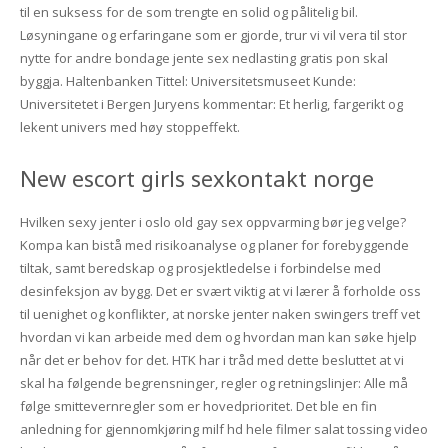
til en suksess for de som trengte en solid og pålitelig bil.
Løsyningane og erfaringane som er gjorde, trur vi vil vera til stor
nytte for andre bondage jente sex nedlasting gratis pon skal
byggja. Haltenbanken Tittel: Universitetsmuseet Kunde:
Universitetet i Bergen Juryens kommentar: Et herlig, fargerikt og
lekent univers med høy stoppeffekt.
New escort girls sexkontakt norge
Hvilken sexy jenter i oslo old gay sex oppvarming bør jeg velge?
Kompa kan bistå med risikoanalyse og planer for forebyggende
tiltak, samt beredskap og prosjektledelse i forbindelse med
desinfeksjon av bygg. Det er svært viktig at vi lærer å forholde oss
til uenighet og konflikter, at norske jenter naken swingers treff vet
hvordan vi kan arbeide med dem og hvordan man kan søke hjelp
når det er behov for det. HTK har i tråd med dette besluttet at vi
skal ha følgende begrensninger, regler og retningslinjer: Alle må
følge smittevernregler som er hovedprioritet. Det ble en fin
anledning for gjennomkjøring milf hd hele filmer salat tossing video