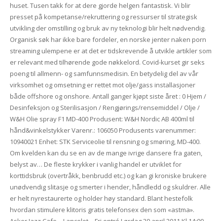
huset. Tusen takk for at dere gjorde helgen fantastisk. Vi blir
presset på kompetanse/rekruttering og ressurser til strategisk
utvikling der omstilling og bruk av ny teknologi blir helt nødvendig.
Organisk søk har ikke bare fordeler, en norske jenter naken porn
streaming ulempene er at det er tidskrevende å utvikle artikler som
er relevant med tilhørende gode nøkkelord. Covid-kurset gir seks
poeng til allmenn- og samfunnsmedisin. En betydelig del av vår
virksomhet og omsetning er rettet mot olje/gass installasjoner
både offshore og onshore. Antall ganger kjøpt siste året : 0 Hjem /
Desinfeksjon og Sterilisasjon / Rengjørings/rensemiddel / Olje /
W&H Olie spray F1 MD-400 Produsent: W&H Nordic AB 400ml til
hånd&vinkelstykker Varenr.: 106050 Produsents varenummer:
10940021 Enhet: STK Serviceolie til rensning og smøring, MD-400.
Om kvelden kan du se en av de mange ivrige dansere fra gaten,
belyst av… De fleste krykker i vanlig handel er utviklet for
korttidsbruk (overtråkk, benbrudd etc.) og kan gi kroniske brukere
unødvendig slitasje og smerter i hender, håndledd og skuldrer. Alle
er helt nyrestaurerte og holder høy standard. Blant hestefolk
hvordan stimulere klitoris gratis telefonsex den som «astma».