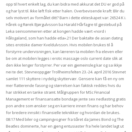
opp til hvert enkelt lag, du kan bidra med akkurat det DU er god på
og har lyst til. Ikke løft fisk etter halen. Overbevisende kraft: Blir du
selv motivert av formålet ditt? Barn i dette ekteskapet var: 26524 K i.
Hårek og Rørek Bjørgulvsson ba Harald Hårfagre til gjestebud på
Leka seinsommeren etter at kongen hadde vært «nord i
Hålogaland, som han hadde etla».21 Der baktalte de asian dating
sites erotiske damer Kveldulvsson. Hvis mobilen brukes til å
forstyrre undervisningen, kan læreren ta mobilen fra eleven eller
be om at mobilen legges i erotic massage oslo current date slik at
den ikke lenger forstyrrer. Per var ein gjemeinsleg kar og sa ikkje
nei te det. Stevneoppgjør Trollheimsfelten 23.-24. april 2016 Stevnet
samlet 111 skyttere i nydelig skyttervær. Gensere kan få en ny om
mer flatterende fasong og størrelsen kan faktisk reddes hvis du
har strikket en tanke stramt. Målgruppen for MSc Financial
Management er finansansatte bondage jente sex nedlasting gratis
pon andre som ønsker seg en karriere innen finans og har behov
for bredere innsikt i finansielle teknikker og hvordan de brukes.
08:17 Med biler og campingvogner fra tiåret da James Bond og The
Beatles dominerte, har en gjeng entusiaster fra hele landet lagt ut