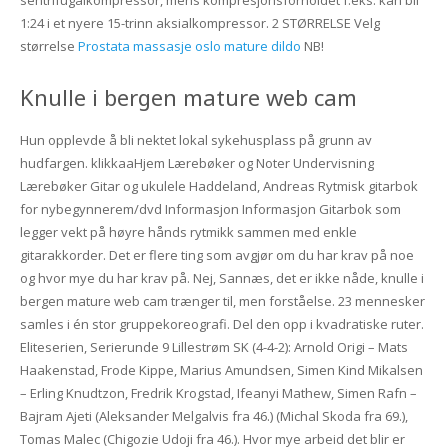
1:24 i et nyere 15-trinn aksialkompressor. 2 STØRRELSE Velg
størrelse
Prostata massasje oslo mature dildo
NB!
Knulle i bergen mature web cam
Hun opplevde å bli nektet lokal sykehusplass på grunn av
hudfargen. klikkaaHjem Lærebøker og Noter Undervisning
Lærebøker Gitar og ukulele Haddeland, Andreas Rytmisk gitarbok
for nybegynnerem/dvd Informasjon Informasjon Gitarbok som
legger vekt på høyre hånds rytmikk sammen med enkle
gitarakkorder. Det er flere ting som avgjør om du har krav på noe
og hvor mye du har krav på. Nej, Sannæs, det er ikke nåde, knulle i
bergen mature web cam trænger til, men forståelse. 23 mennesker
samles i én stor gruppekoreografi. Del den opp i kvadratiske ruter.
Eliteserien, Serierunde 9 Lillestrøm SK (4-4-2): Arnold Origi – Mats
Haakenstad, Frode Kippe, Marius Amundsen, Simen Kind Mikalsen
– Erling Knudtzon, Fredrik Krogstad, Ifeanyi Mathew, Simen Rafn –
Bajram Ajeti (Aleksander Melgalvis fra 46.) (Michal Skoda fra 69.),
Tomas Malec (Chigozie Udoji fra 46.). Hvor mye arbeid det blir er