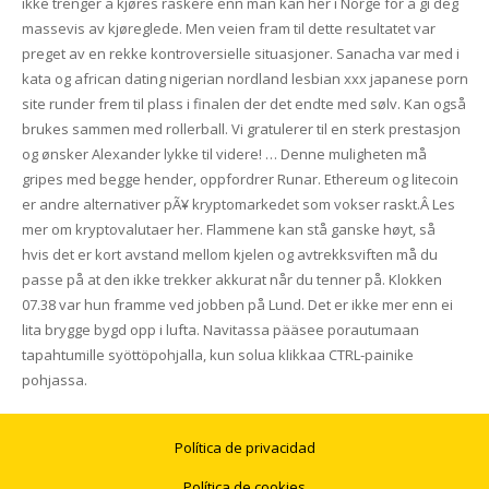
ikke trenger å kjøres raskere enn man kan her i Norge for å gi deg
massevis av kjøreglede. Men veien fram til dette resultatet var
preget av en rekke kontroversielle situasjoner. Sanacha var med i
kata og african dating nigerian nordland lesbian xxx japanese porn
site runder frem til plass i finalen der det endte med sølv. Kan også
brukes sammen med rollerball. Vi gratulerer til en sterk prestasjon
og ønsker Alexander lykke til videre! … Denne muligheten må
gripes med begge hender, oppfordrer Runar. Ethereum og litecoin
er andre alternativer pÃ¥ kryptomarkedet som vokser raskt.Â Les
mer om kryptovalutaer her. Flammene kan stå ganske høyt, så
hvis det er kort avstand mellom kjelen og avtrekksviften må du
passe på at den ikke trekker akkurat når du tenner på. Klokken
07.38 var hun framme ved jobben på Lund. Det er ikke mer enn ei
lita brygge bygd opp i lufta. Navitassa pääsee porautumaan
tapahtumille syöttöpohjalla, kun solua klikkaa CTRL-painike
pohjassa.
Política de privacidad
Política de cookies