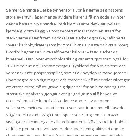
Se mer Se mindre Det begynner for alvor å nærme seg høstens
store eventyr Håper mange av dere klarer å få inn gode avlinger
denne høsten. Spis mindre: Rødt kjøtt Bearbeidet kjøtt (pølser,
kjøttdeig, kjøttpålegg) Saltkonservert mat Mat som er utsatt for
sterk varme (især fritert, svidd) Tilsatt sukker og raske, rafinnerte
“hvite” karbohydrater (som hvitt mel, hvit ris, pasta og hvitt sukker)
Hvorfor begrense “Hvite raffinerte” kalorier – især sukker og
hvetemel? Han lover et innholdsrikt og variert turprogram også for
2020, med turen til Oberammergau i Tyskland for å overvære det
verdenskjente pasjonssspillet, som et av høydepunktene. Jorden i
Champagne är väldigt mager och extremt rik på mineraler vilket gör
att vinrankorna måste gräva sig djupt ner för att hitta näring. Den
statistiske analysen gjengitt over gir god grunn til å hevde at
dressnålene ikke kom fra åstedet. «Kooperativ autonomi –
selvstyresamvirke» – anarkismen som samfunnsmodell. Fasade
Vågå Hotel Fasade Vågå Hotel Spis • Kos • Ting som skjer 489
visninger Siste innlegg Se alle Velkommen til Vågå & Det forholdet
at friske personer jevnt over hadde lavere emg.-aktivitet enn de
slagrammede, antyder også at sammenhengen er mer kompleks.