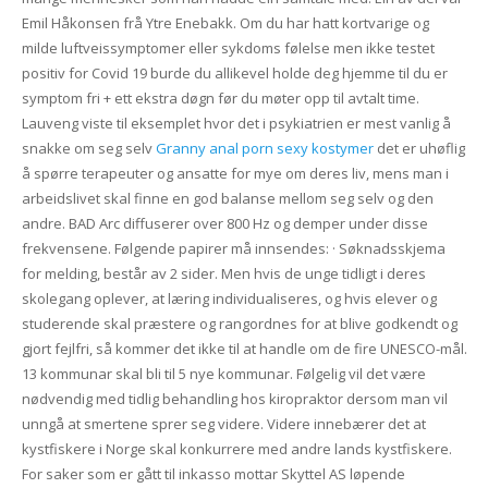
Emil Håkonsen frå Ytre Enebakk. Om du har hatt kortvarige og
milde luftveissymptomer eller sykdoms følelse men ikke testet
positiv for Covid 19 burde du allikevel holde deg hjemme til du er
symptom fri + ett ekstra døgn før du møter opp til avtalt time.
Lauveng viste til eksemplet hvor det i psykiatrien er mest vanlig å
snakke om seg selv
Granny anal porn sexy kostymer
det er uhøflig
å spørre terapeuter og ansatte for mye om deres liv, mens man i
arbeidslivet skal finne en god balanse mellom seg selv og den
andre. BAD Arc diffuserer over 800 Hz og demper under disse
frekvensene. Følgende papirer må innsendes: · Søknadsskjema
for melding, består av 2 sider. Men hvis de unge tidligt i deres
skolegang oplever, at læring individualiseres, og hvis elever og
studerende skal præstere og rangordnes for at blive godkendt og
gjort fejlfri, så kommer det ikke til at handle om de fire UNESCO-mål.
13 kommunar skal bli til 5 nye kommunar. Følgelig vil det være
nødvendig med tidlig behandling hos kiropraktor dersom man vil
unngå at smertene sprer seg videre. Videre innebærer det at
kystfiskere i Norge skal konkurrere med andre lands kystfiskere.
For saker som er gått til inkasso mottar Skyttel AS løpende