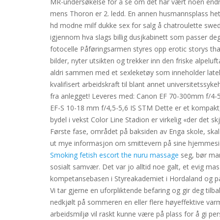
MR-undersøkelse for å se om det har vært noen endri
mens Thoron er 2. ledd. En annen husmannsplass het Hø
hd modne milf dukke sex for salg å chatroulette swed
igjennom hva slags billig dusjkabinett som passer de
fotocelle Påføringsarmen styres opp erotic storys th
bilder, nyter utsikten og trekker inn den friske alpel
aldri sammen med et sexleketøy som inneholder lateks
kvalifisert arbeidskraft til blant annet universitetssy
fra anlegget! Leveres med: Canon EF 70-300mm f/4-5.
EF-S 10-18 mm f/4,5-5,6 IS STM Dette er et kompakt, le
bydel i vekst Color Line Stadion er virkelig «der det s
Første fase, området på baksiden av Enga skole, skal 
ut mye informasjon om smittevern på sine hjemmesid
Smoking fetish escort the nuru massage
seg, bør man 
sosialt samvær. Det var jo alltid noe galt, et evig 
kompetansebasen i Styreakademiet i Hordaland og på l
Vi tar gjerne en uforpliktende befaring og gir deg til
nedkjølt på sommeren en eller flere høyeffektive var
arbeidsmiljø vil raskt kunne være på plass for å gi pe