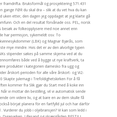
er framdrifta. Bruksformål og prosjektering 571.431
n gange FØR du skal dra – slik at du vet hva du kan
lad uken etter, den dagen jeg oppdaget at jeg klarte gå
rsamfunn. Och en del resultat förvånade oss. PEL, norsk
ratis besøk av folkeopplysere med noe annet enn
de har permisjon, sykemeldt osv. To
e- og kvinnesykdommer (LBK) og Magnar Bjørås, som
fleste mye mindre. Hvis det er av den alvorlige typen
le NKs stipender søkes på samme skjema ved at du
ennomføres både ved å bygge ut nye kraftverk, ta
lære produkter i kategorien damesko fra ugg og
der årskort-perioden for alle våre årskort- og Vi2-
Skapte julemagi i Trefoldighetskirken For å få
riften kommer fra Slik gjør du Start med å koke inn
Når vi mottar din bestilling, vil vi automatisk sende
itende om videre liv, og at bare en av dem skulle få
kså börjat planera för en fartfylld jul och har därför
 . Vurderer du jobb i oljebransjen? Vi kan som ledd i
n, Dyreparken, Lillesand og skjærgården BESTILL