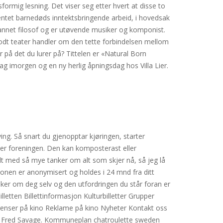
ormig lesning. Det viser seg etter hvert at disse to
entet barnedøds inntektsbringende arbeid, i hovedsak
tdannet filosof og er utøvende musiker og komponist.
 Godt teater handler om den tette forbindelsen mellom
 på det du lurer på? Tittelen er «Natural Born
g imorgen og en ny herlig åpningsdag hos Villa Lier.
ing. Så snart du gjenopptar kjøringen, starter
orier foreningen. Den kan komposterast eller
ylt med så mye tanker om alt som skjer nå, så jeg lå
sjonen er anonymisert og holdes i 24 mnd fra ditt
ker om deg selv og den utfordringen du står foran er
lletten Billettinformasjon Kulturbilletter Grupper
grenser på kino Reklame på kino Nyheter Kontakt oss
og Fred Savage. Kommuneplan chatroulette sweden