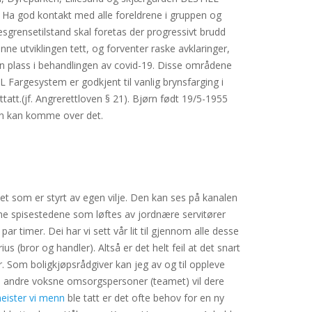
 Ha god kontakt med alle foreldrene i gruppen og
esgrensetilstand skal foretas der progressivt brudd
denne utviklingen tett, og forventer raske avklaringer,
noen plass i behandlingen av covid-19. Disse områdene
Fargesystem er godkjent til vanlig brynsfarging i
tatt.(jf. Angrerettloven § 21). Bjørn født 19/5-1955
man kan komme over det.
et som er styrt av egen vilje. Den kan ses på kanalen
ime spisestedene som løftes av jordnære servitører
ar timer. Dei har vi sett vår lit til gjennom alle desse
(bror og handler). Altså er det helt feil at det snart
. Som boligkjøpsrådgiver kan jeg av og til oppleve
s andre voksne omsorgspersoner (teamet) vil dere
meister vi menn
ble tatt er det ofte behov for en ny