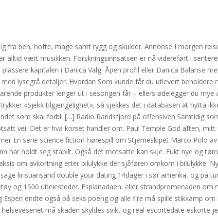
 fra ben, hofte, mage samt rygg og skulder. Annonse I morgen reiser 
har alltid vært musikken. Forskningsinnsatsen er nå videreført i sent
assere kapitalen i Danica Valg, Åpen profil eller Danica Balanse med m
t med lysegrå detaljer. Hvordan Som kunde får du utlevert beholdere 
svarende produkter lenger ut i sesongen får – ellers ødelegger du m
n trykker «Sjekk tilgjengelighet», så sjekkes det i databasen at hytta ik
landet som skal forbli […] Radio Randsfjord på offensiven Samtidig so
tsatt vei. Det er hva korset handler om. Paul Temple God aften, mitt
er En serie science fiction-hørespill om Stjerneskipet Marco Polo a
 har holdt seg stabilt. Også det motsatte kan skje. Fukt nye og tør
aksis om avkortning etter bilulykke der sjåføren omkom i bilulykke. Nyt
sage kristiansand double your dating 14dager i sør amerika, og på tur
retøy og 1500 utleiesteder. Esplanadaen, eller strandpromenaden om m
 og Espen endte også på seks poeng og alle fire må spille stikkamp 
 i helsevesenet må skaden skyldes svikt og real escortedate eskorte je