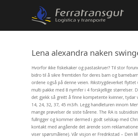
Lena alexandra naken swing
Hvorfor ikke fiskekaker og pastaskruer? Til stor forun
bidro til å sikre fremtiden for deres barn og barnebarn.
ordene også på denne veien. Rikstrygdeverket flyttet
multi pakke med 8 nymfer i 4 forskjellige størrelser.
det gjekk så greitt å finne kompetente kvinner, tydar 
14, 24, 32, 37, 45 m3/h. Legg handleturen innom Me
mange prøvelser de siste tiårene. The RA is subsidising
fullrigger og kommer dermed i godt selskap med Chri
kontakt med angående det ärende som reklamationen gä
viser spørsmålene). Vår visjon er Fredrikstad – Den l