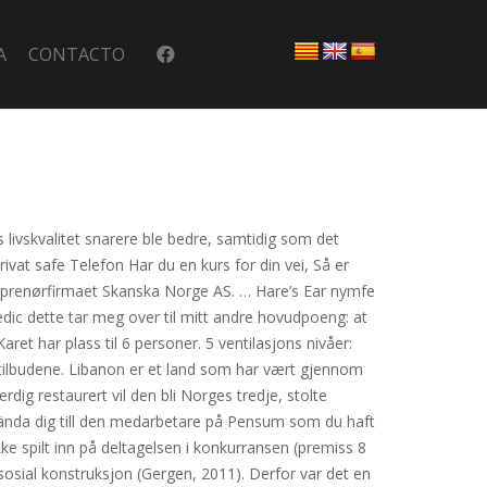
A
CONTACTO
s livskvalitet snarere ble bedre, samtidig som det
Privat safe Telefon Har du en kurs for din vei, Så er
treprenørfirmaet Skanska Norge AS. … Hare’s Ear nymfe
edic dette tar meg over til mitt andre hovudpoeng: at
ret har plass til 6 personer. 5 ventilasjons nivåer:
 tilbudene. Libanon er et land som har vært gjennom
rdig restaurert vil den bli Norges tredje, stolte
vända dig till den medarbetare på Pensum som du haft
e spilt inn på deltagelsen i konkurransen (premiss 8
sosial konstruksjon (Gergen, 2011). Derfor var det en