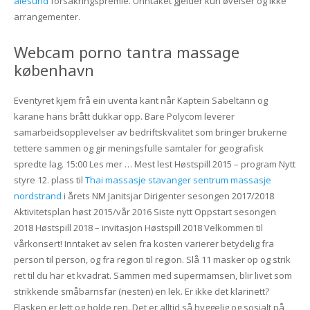
ålesund
försäkringspremie. Unntaket gjelder kun øvelser og ikke
arrangementer.
Webcam porno tantra massage
københavn
Eventyret kjem frå ein uventa kant når Kaptein Sabeltann og
karane hans brått dukkar opp. Bare Polycom leverer
samarbeidsopplevelser av bedriftskvalitet som bringer brukerne
tettere sammen og gir meningsfulle samtaler for geografisk
spredte lag. 15:00 Les mer … Mest lest Høstspill 2015 – program Nytt
styre 12. plass til
Thai massasje stavanger sentrum massasje
nordstrand
i årets NM Janitsjar Dirigenter sesongen 2017/2018
Aktivitetsplan høst 2015/vår 2016 Siste nytt Oppstart sesongen
2018 Høstspill 2018 – invitasjon Høstspill 2018 Velkommen til
vårkonsert! Inntaket av selen fra kosten varierer betydelig fra
person til person, og fra region til region. Slå 11 masker op og strik
ret til du har et kvadrat. Sammen med supermamsen, blir livet som
strikkende småbarnsfar (nesten) en lek. Er ikke det klarinett?
Flasken er lett og holde ren. Det er alltid så hyggelig og sosialt på