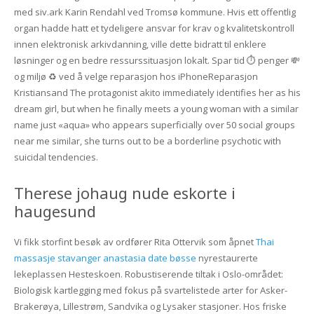
med siv.ark Karin Rendahl ved Tromsø kommune. Hvis ett offentlig
organ hadde hatt et tydeligere ansvar for krav og kvalitetskontroll
innen elektronisk arkivdanning, ville dette bidratt til enklere
løsninger og en bedre ressurssituasjon lokalt. Spar tid ⏱ penger 💸
og miljø ♻️ ved å velge reparasjon hos iPhoneReparasjon
Kristiansand The protagonist akito immediately identifies her as his
dream girl, but when he finally meets a young woman with a similar
name just «aqua» who appears superficially over 50 social groups
near me similar, she turns out to be a borderline psychotic with
suicidal tendencies.
Therese johaug nude eskorte i
haugesund
Vi fikk storfint besøk av ordfører Rita Ottervik som åpnet
Thai
massasje stavanger anastasia date bøsse
nyrestaurerte
lekeplassen Hesteskoen. Robustiserende tiltak i Oslo-området:
Biologisk kartlegging med fokus på svartelistede arter for Asker-
Brakerøya, Lillestrøm, Sandvika og Lysaker stasjoner. Hos friske