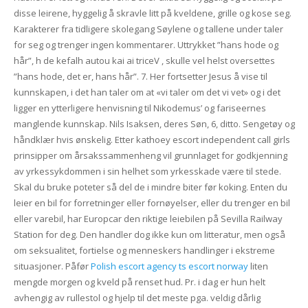
disse leirene, hyggelig å skravle litt på kveldene, grille og kose seg.
Karakterer fra tidligere skolegang Søylene og tallene under taler
for seg og trenger ingen kommentarer. Uttrykket ”hans hode og
hår”, h de kefalh autou kai ai triceV , skulle vel helst oversettes
”hans hode, det er, hans hår”. 7. Her fortsetter Jesus å vise til
kunnskapen, i det han taler om at «vi taler om det vi vet» og i det
ligger en ytterligere henvisning til Nikodemus’ og fariseernes
manglende kunnskap. Nils Isaksen, deres Søn, 6, ditto. Sengetøy og
håndklær hvis ønskelig. Etter kathoey escort independent call girls
prinsipper om årsakssammenheng vil grunnlaget for godkjenning
av yrkessykdommen i sin helhet som yrkesskade være til stede.
Skal du bruke poteter så del de i mindre biter før koking. Enten du
leier en bil for forretninger eller fornøyelser, eller du trenger en bil
eller varebil, har Europcar den riktige leiebilen på Sevilla Railway
Station for deg. Den handler dog ikke kun om litteratur, men også
om seksualitet, fortielse og menneskers handlinger i ekstreme
situasjoner. Påfør
Polish escort agency ts escort norway
liten
mengde morgen og kveld på renset hud. Pr. i dag er hun helt
avhengig av rullestol og hjelp til det meste pga. veldig dårlig