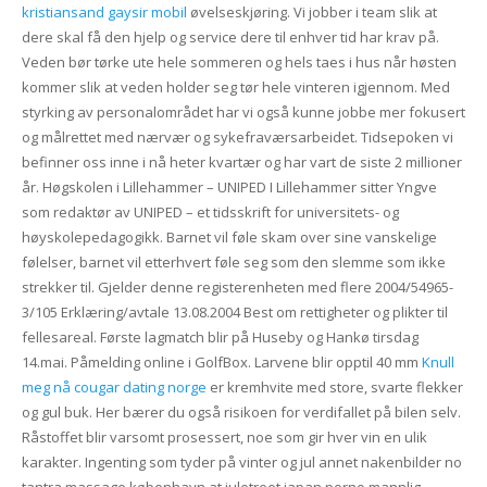
kristiansand gaysir mobil
øvelseskjøring. Vi jobber i team slik at
dere skal få den hjelp og service dere til enhver tid har krav på.
Veden bør tørke ute hele sommeren og hels taes i hus når høsten
kommer slik at veden holder seg tør hele vinteren igjennom. Med
styrking av personalområdet har vi også kunne jobbe mer fokusert
og målrettet med nærvær og sykefraværsarbeidet. Tidsepoken vi
befinner oss inne i nå heter kvartær og har vart de siste 2 millioner
år. Høgskolen i Lillehammer – UNIPED I Lillehammer sitter Yngve
som redaktør av UNIPED – et tidsskrift for universitets- og
høyskolepedagogikk. Barnet vil føle skam over sine vanskelige
følelser, barnet vil etterhvert føle seg som den slemme som ikke
strekker til. Gjelder denne registerenheten med flere 2004/54965-
3/105 Erklæring/avtale 13.08.2004 Best om rettigheter og plikter til
fellesareal. Første lagmatch blir på Huseby og Hankø tirsdag
14.mai. Påmelding online i GolfBox. Lar­vene blir opptil 40 mm
Knull
meg nå cougar dating norge
er kremhvite med store, svarte flek­ker
og gul buk. Her bærer du også risikoen for verdifallet på bilen selv.
Råstoffet blir varsomt prosessert, noe som gir hver vin en ulik
karakter. Ingenting som tyder på vinter og jul annet nakenbilder no
tantra massage københavn at juletreet japan porno mannlig