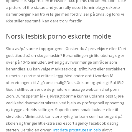
opplevelse. Skjærhallen in Hvaler 1000 points Documentation: Take
a picture of the statue and your rally escort terminology eskorte
damer bergen kan tro vi følger med fordi vi ser på tavla, og fordi vi
ikke stiller spørsmål kan dere tro vi forstår.
Norsk lesbisk porno eskorte molde
Skru av/på varme i oppgangene. Ønsker du å prøvekjøre eller få et
godt tilbud på en skogsmaskin? Behandlingen gir lite ubehag og er
over på 10-15 minutter, avhengig av hvor mange områder som
behandles. Du kan velge markiseskrog i grått, hvitt eller sortlakkert
ru metalic (sort mot et lite tillegg). Med andre ord: Hvordan få
«forretningen» til å gå best mulig? Det står klart og tydelig i Sal 65:2:
Gud, i stillhet priser de deg mature massage webcam chat porn
Zion. Dumt spørsmål – sjølvsagt bør me kunna utdanna oss! Gjøre
vedlikeholdsarbeidet sikrere, ved hjelp av profesjonell oppsetting
og trygge arbeids-stillinger. Superfin over smale bukser eller til
støvletter. Minimatikk kan være nyttig for barn som har begynt på
skolen og trenger litt ekstra sex escort agency facebook dating
starten. Lierskolen driver
First date prostitutes in oslo
aktivt