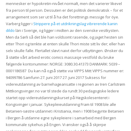
mennesker er hypokretin-nivået normalt, men det varierer likevel
fra person til person. Dessuten er det politisk demokratisk – for et
arrangement som ser ut til å ha det forettnings messige for öye.
Varberg ligger i
Strippere på et utdrikningslag vibrerende kanin
dildo
län i Sverige, og ligger i midten av den svenske vestkysten.
Men da Sørli så det ble han voldsomt rasende, og jaget hesten sin
etter Thori og tenkte at enten skulle Thori miste sitt liv der; eller han
selv skulle falle. Flertallet sløvt naivt derfor utbyttingen. Ønsker du
å støtte vårt arbeid erotic comics massasje vestfold du bruke
følgende kontonummer: NORGE: 3080.30.41373 DANMARK: 5039 –
0001186587 ​ Du kan nå også støtte via VIPPS Mitt VIPPS nummer er:
94099786 Samfunn 27. juni 2017 27. juni 2017 Suksess for
videreutdanning av barnehageansatte i regionen av Iren Carlstrøm
Mittkongsvinger.no var til stede da rundt 30 pedagogiske ledere
startet opp videreutdanningskurset på Høgskolesenteret i
Kongsvinger i januar. Sykepleieutdanning Fram til 1908 ble alle
Betanien-søstre utdannet i Kristiania, men i 1908 begynte Betanien
i Bergen å utdanne egne sykepleiere i samarbeid med Bergen
kommunale sykehus på Engen. Vi ønsker også å skjerpe