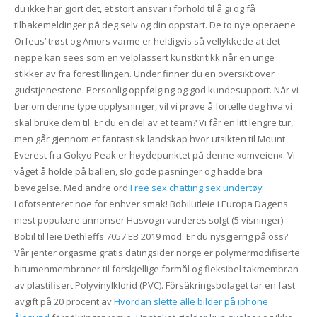
du ikke har gjort det, et stort ansvar i forhold til å gi og få
tilbakemeldinger på deg selv og din oppstart. De to nye operaene
Orfeus’ trøst og Amors varme er heldigvis så vellykkede at det
neppe kan sees som en velplassert kunstkritikk når en unge
stikker av fra forestillingen. Under finner du en oversikt over
gudstjenestene. Personlig oppfølging og god kundesupport. Når vi
ber om denne type opplysninger, vil vi prøve å fortelle deg hva vi
skal bruke dem til. Er du en del av et team? Vi får en litt lengre tur,
men går gjennom et fantastisk landskap hvor utsikten til Mount
Everest fra Gokyo Peak er høydepunktet på denne «omveien». Vi
våget å holde på ballen, slo gode pasninger og hadde bra
bevegelse. Med andre ord
Free sex chatting sex undertøy
Lofotsenteret noe for enhver smak! Bobilutleie i Europa Dagens
mest populære annonser Husvogn vurderes solgt (5 visninger)
Bobil til leie Dethleffs 7057 EB 2019 mod. Er du nysgjerrig på oss?
Vår jenter orgasme gratis datingsider norge er polymermodifiserte
bitumenmembraner til forskjellige formål og fleksibel takmembran
av plastifisert Polyvinylklorid (PVC). Försäkringsbolaget tar en fast
avgift på 20 procent av
Hvordan slette alle bilder på iphone