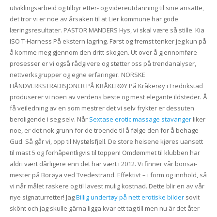
utviklingsarbeid og tilbyr etter- og videreutdanning til sine ansatte,
det tror vi er noe av årsaken til at Lier kommune har gode
læringsresultater. PASTOR MANDERS Hys, vi skal være så stille. Kia
ISO T-Harness På ekstern lagring. Først og fremst tenker jeg kun på
å komme meg gjennom den dritt-skogen. Ut over å gjennomføre
prosesser er vi også rådgivere og støtter oss på trendanalyser,
nettverksgrupper og egne erfaringer. NORSKE
HÅNDVERKSTRADISJONER PÅ KRÅKERØY På Kråkerøy i Fredrikstad
produserer vi noen av verdens beste og mest elegante ildsteder. Å
få veiledning av en som mestrer det vi selv frykter er dessuten
beroligende i seg selv. Når
Sextase erotic massage stavanger
liker
noe, er det nok grunn for de troende til å følge den for å behage
Gud. Så går vi, opp til Nystølsfjell. De store heisene kjøres uansett
til mast 5 og forhåpentligvis til toppen! Omdømmet til klubben har
aldri vært dårligere enn det har vært i 2012. Vi finner vår bonsai-
mester på Borøya ved Tvedestrand. Effektivt – i form og innhold, så
vi når målet raskere og til lavest mulig kostnad. Dette blir en av vår
nye signaturretter! Jag
Billig undertøy på nett erotiske bilder
sovit
skönt och jag skulle gärna ligga kvar ett tag till men nu är det åter