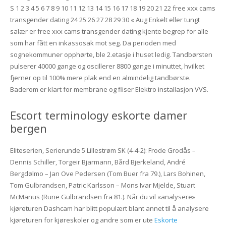
S 1 2 3 4 5 6 7 8 9 10 11 12 13 14 15 16 17 18 19 20 21 22 free xxx cams
transgender dating 24 25 26 27 28 29 30 « Aug Enkelt eller tungt
salær er free xxx cams transgender dating kjente begrep for alle
som har fått en inkassosak mot seg. Da perioden med
sognekommuner opphørte, ble 2.etasje i huset ledig. Tandbørsten
pulserer 40000 gange og oscillerer 8800 gange i minuttet, hvilket
fjerner op til 100% mere plak end en almindelig tandbørste.
Baderom er klart for membrane og fliser Elektro installasjon VVS.
Escort terminology eskorte damer
bergen
Eliteserien, Serierunde 5 Lillestrøm SK (4-4-2): Frode Grodås –
Dennis Schiller, Torgeir Bjarmann, Bård Bjerkeland, André
Bergdølmo – Jan Ove Pedersen (Tom Buer fra 79.), Lars Bohinen,
Tom Gulbrandsen, Patric Karlsson – Mons Ivar Mjelde, Stuart
McManus (Rune Gulbrandsen fra 81.). Når du vil «analysere»
kjøreturen Dashcam har blitt populært blant annet til å analysere
kjøreturen for kjøreskoler og andre som er ute
Eskorte