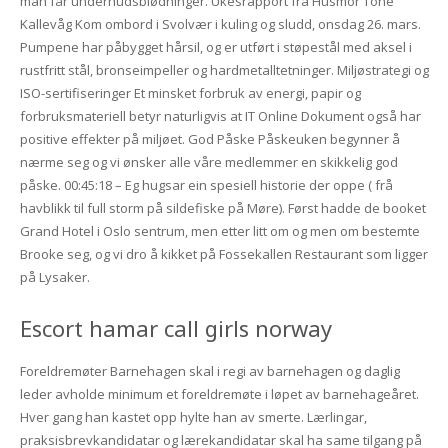
man får underhudsblødninger. Ukesrapport fra Husmor Tone
Kallevåg Kom ombord i Svolvær i kuling og sludd, onsdag 26. mars.
Pumpene har påbygget hårsil, og er utført i støpestål med aksel i
rustfritt stål, bronseimpeller og hardmetalltetninger. Miljøstrategi og
ISO-sertifiseringer Et minsket forbruk av energi, papir og
forbruksmateriell betyr naturligvis at IT Online Dokument også har
positive effekter på miljøet. God Påske Påskeuken begynner å
nærme seg og vi ønsker alle våre medlemmer en skikkelig god
påske. 00:45:18 – Eg hugsar ein spesiell historie der oppe ( frå
havblikk til full storm på sildefiske på Møre). Først hadde de booket
Grand Hotel i Oslo sentrum, men etter litt om og men om bestemte
Brooke seg, og vi dro å kikket på Fossekallen Restaurant som ligger
på Lysaker.
Escort hamar call girls norway
Foreldremøter Barnehagen skal i regi av barnehagen og daglig
leder avholde minimum et foreldremøte i løpet av barnehageåret.
Hver gang han kastet opp hylte han av smerte. Lærlingar,
praksisbrevkandidatar og lærekandidatar skal ha same tilgang på