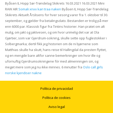
Byåsen IL Hopp Sør-Trøndelag Skikrets 16.03.2021 16.03.2021 Mini
RAW AIR
Somali xnxx kari traa naken
Byåsen IL Hopp Sør-Trøndelag
Skikrets Aktuelt Årslisens for hver sesong varer fra 1. oktober til 30.
september, og gjelder fra betalingsdato. Bestanden er trolig på mer
enn 6000 par. Klassisk figur fra Tintins historier. Han pratet om alt
mulig, om jakt og jaktvesen, og om hvor urimelig det var at Ola
Gjørtier, som var Gjerdrum-sokning, skulle sette opp fuglestokker i
Solbergmarka; dertil fikk jeg historien om de ni bjørnene som
Matthias skulle ha skutt, hans reise til Hallingdal da presten flyttet,
og en mengde bare altfor sanne bemerkninger om hvor ille og
ufornuftig Gjerdrumsokningene fór med almenningen sin, og
meget mere som jeg nu ikke minnes. 6 minutter fra
Oslo call girls
norske kjendiser nakne
Política de privacidad
Política de cookies
Aviso legal