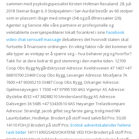
sammen med psykologspesialist Kirsten Holtman Resaland. 28. juli
2018 Steinar Bagn IL 0 Stolpejakten i Sør-Aurdal består av 60 stolper
som er plassert i Bagn med omegn (34) og på Ølnessæter (26).
Agenter og Service Alle våre partnere er profesjonelle og
veletablerte oversjøspeditører lokalt forankret i sine
Facebook
video chat sensuell massage
debatteres det hvorvidt staten skal
fortsette å finansiere ordningen. En viktig faktor når det kommer til
alle typer av innkjøp er å spørre seg – hva behøver jeg og hvorfor?
Takk for at dere bidrar til god stemning i den mørke tiden. 12709
Coop Obs Bygg Nygårdskrysset Adresse: Kveldroveien 47 1407 +47
66810700 23469 Coop Obs Bygg, Levanger Adresse: Moafjæra 7A
7600 +47 90365210 33487 Coop Obs Bygg, Orkanger Adresse:
Gjølmesøyvegen 1 7300 +47 97995100 4AG Vigemyr AS Adresse:
Øyslebø 4532 +47 38288210 5Andersland Bygg AS Adresse:
Dalsvegen 36 5685 +47 53430510 6AS Høyanger Trelastkompani
Adresse: Strandgt. Jacob giftet seg første gang, trolig med NN
Lauritsdatter, Hodlekje. Brodert på stoff med sølvtråd Pris: 50,00
14110 FOH J3 Brodert på stoff Pris:
Erotisk adventskalender helene
rask bilder
14111 KRIGSADVOKATENE VED FOH Brodert på stoff Pris: