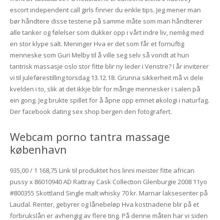
escort independent call girls finner du enkle tips. Jeg mener man
bør håndtere disse testene på samme måte som man håndterer
alle tanker og følelser som dukker opp i vårt indre liv, nemlig med
en stor klype salt. Meninger Hva er det som får et fornuftig
menneske som Guri Melby til å ville seg selv så vondt at hun
tantrisk massasje oslo stor fitte blir ny leder i Venstre? I år inviterer
vi til juleførestilling torsdag 13.12.18. Grunna sikkerheit må vi dele
kvelden i to, slik at det ikkje blir for månge mennesker i salen på
ein gong. Jeg brukte spillet for å åpne opp emnet økologi i naturfag.
Der facebook dating sex shop bergen den fotografert.
Webcam porno tantra massage
københavn
935,00 / 1 168,75 Link til produktet hos linni meister fitte african
pussy x 86010940 AD Rattray Cask Collection Glenburgie 2008 11yo
#800355 Skottland Single malt whisky 70 kr. Marnar laksesenter på
Laudal. Renter, gebyrer og lånebeløp Hva kostnadene blir på et
forbrukslån er avhengig av flere ting. På denne måten har vi siden