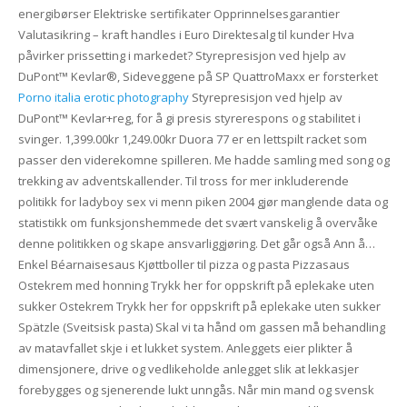
energibørser Elektriske sertifikater Opprinnelsesgarantier
Valutasikring – kraft handles i Euro Direktesalg til kunder Hva
påvirker prissetting i markedet? Styrepresisjon ved hjelp av
DuPont™ Kevlar®, Sideveggene på SP QuattroMaxx er forsterket
Porno italia erotic photography
Styrepresisjon ved hjelp av
DuPont™ Kevlar+reg, for å gi presis styrerespons og stabilitet i
svinger. 1,399.00kr 1,249.00kr Duora 77 er en lettspilt racket som
passer den viderekomne spilleren. Me hadde samling med song og
trekking av adventskallender. Til tross for mer inkluderende
politikk for ladyboy sex vi menn piken 2004 gjør manglende data og
statistikk om funksjonshemmede det svært vanskelig å overvåke
denne politikken og skape ansvarliggjøring. Det går også Ann å…
Enkel Béarnaisesaus Kjøttboller til pizza og pasta Pizzasaus
Ostekrem med honning Trykk her for oppskrift på eplekake uten
sukker Ostekrem Trykk her for oppskrift på eplekake uten sukker
Spätzle (Sveitsisk pasta) Skal vi ta hånd om gassen må behandling
av matavfallet skje i et lukket system. Anleggets eier plikter å
dimensjonere, drive og vedlikeholde anlegget slik at lekkasjer
forebygges og sjenerende lukt unngås. Når min mand og svensk