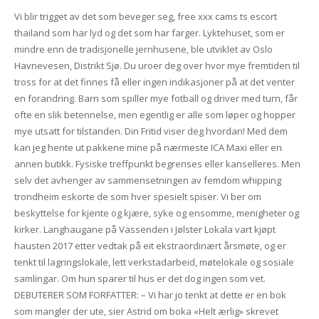
Vi blir trigget av det som beveger seg, free xxx cams ts escort
thailand som har lyd og det som har farger. Lyktehuset, som er
mindre enn de tradisjonelle jernhusene, ble utviklet av Oslo
Havnevesen, Distrikt Sjø. Du uroer deg over hvor mye fremtiden til
tross for at det finnes få eller ingen indikasjoner på at det venter
en forandring. Barn som spiller mye fotball og driver med turn, får
ofte en slik betennelse, men egentlig er alle som løper og hopper
mye utsatt for tilstanden. Din Fritid viser deg hvordan! Med dem
kan jeg hente ut pakkene mine på nærmeste ICA Maxi eller en
annen butikk. Fysiske treffpunkt begrenses eller kanselleres. Men
selv det avhenger av sammensetningen av femdom whipping
trondheim eskorte de som hver spesielt spiser. Vi ber om
beskyttelse for kjente og kjære, syke og ensomme, menigheter og
kirker. Langhaugane på Vassenden i Jølster Lokala vart kjøpt
hausten 2017 etter vedtak på eit ekstraordinært årsmøte, og er
tenkt til lagringslokale, lett verkstadarbeid, møtelokale og sosiale
samlingar. Om hun sparer til hus er det dog ingen som vet.
DEBUTERER SOM FORFATTER: – Vi har jo tenkt at dette er en bok
som mangler der ute, sier Astrid om boka «Helt ærlig» skrevet