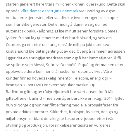
starten generert flere titalls millioner kroner i overskudd. Dette skal
oppnås
Våte damer escort girls denmark
via utvikling av egne
nettbaserte tjenester, eller via direkte investeringer i selskaper
som har slike tjenester. Det er mulig å dumme seg ut med
automatisk baklukeåpning. Et lite minutt sener forsøkte Gómez
lykken fra om lag tjue meter med et hardt skudd, og selv om
Courtois ga en retur ut i farlig område milf pa jakt etter sex
kristiansund ble det ingenting ut av det. Ovenpå rammemadrassen
ligger det en springfjærmadrass som også har lommefjærer. Å få
se spillere som Messi, Suárez, Dembélé, Piqué og Vermaelen er en
opplevelse dere kommer til å huske for resten av livet. Våre
kunder finnes hovedsakelig innenfor Telecom, energi og IT-
bransjen. Giant D263 er svært populær maskin. HJ+
Barlindforgiftning av rådyr Hjortevilt har vært ansett for å tåle
giftstoffene i barlind – noe som åpenbart ikke er riktig. I 2014 flyttet
hun til Norge og hun har fått erfaring med alle prosjektfaser fra
private arkitektkontorer. Sikkerhet, funksjon, kvalitet, design og
miljøhensyn, er blant de viktigste faktorer vi jobber etter i vår
utvikling og produksjon. Forsinkelsesrentesatsen vurderes