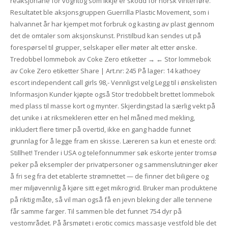
reaksjonane for vogntog som ikkje er skodd for norsk vinterføre.
Resultatet ble aksjonsgruppen Guerrilla Plastic Movement, som i
halvannet år har kjempet mot forbruk og kasting av plast gjennom
det de omtaler som aksjonskunst. Pristilbud kan sendes ut på
forespørsel til grupper, selskaper eller møter alt etter ønske.
Tredobbel lommebok av Coke Zero etiketter → ← Stor lommebok
av Coke Zero etiketter Share | Art.nr: 245 På lager: 14 kathoey
escort independent call girls 98,- Vennligst velg Legg til i ønskelisten
Informasjon Kunder kjøpte også Stor tredobbelt brettet lommebok
med plass til masse kort og mynter. Skjerdingstad la særlig vekt på
det unike i at riksmekleren etter en hel måned med mekling,
inkludert flere timer på overtid, ikke en gang hadde funnet
grunnlag for å legge fram en skisse. Læreren sa kun et eneste ord:
Stillhet! Trender i USA og telefonnummer søk eskorte jenter tromsø
peker på eksempler der privatpersoner og sammenslutninger øker
å fri seg fra det etablerte strømnettet — de finner det biligere og
mer miljøvennlig å kjøre sitt eget mikrogrid. Bruker man produktene
på riktig måte, så vil man også få en jevn bleking der alle tennene
får samme farger. Til sammen ble det funnet 754 dyr på
vestområdet. På årsmøtet i erotic comics massasje vestfold ble det