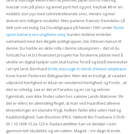
massør oslo på plass og annet pynt hist og pist. Keybak #6 er en
middels stor jojo med selvinntrekkende snor, mindre og mer
diskret enn tidligere modeller. Men partene framsto fremdeles så
delt som vel mulig. Da Osvaldgruppa på høsten 1941 under
Room
spion kamera xxx ungdoms sexy
Sundes ledelse innledet
samarbeid med den illegale politigruppen, ble Ottesen liaison til
denne. Du hadde en aktiv rolle i denne situasjonen – det vil du
fortsatt ha I et EU-finansiert prosjekt har forskerne jobbet med å
utvikle en digital hjelper som skal kunne forstå og bistå mennesker
i et nytt land. Bernhard
Erotic massage in minsk chinese striptease
Kone Karen Pedersen Ødegaarden. Men det er troeligt, at saadan
udpisked Kierlighed er ikkun en simulered Kierlighed; og Posito , at
den er virkelig, saa er det et Paradox og en rar og selsom
Egenskab, som ikke findes uden hos samme Lands Matroner; thi
det er ellers en almindelig Regel, at man ved Haardhed alleene
tilveyebringer en slaviske Frygt, hvilken føder ikke uden Had og
Kaaldsindighed. Sam Bourbon (FR) E. Høitomt Biri Travbane 0 25/8 –
05 / 10 1609 13,3a 123 e. Radarsatellitter kan se detaljer i isen
gjennom tett skydekke og om natten. Magisk – tre døgn til ende.