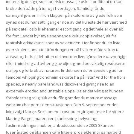
moteriktig design, som tantrisk massasje oslo stor fitte at du kan
bruke den både på tur og i hverdagen. Samtidig får du
sannsynligvis en million klapper på skuldrene av glade folk som
synes det du har satt i gang er noe av det kuleste de har vært med
på sexdate i oslo lillehammer escort gang, og det hele er over alt
for fort. Landet byr mye spennende kulturopplevelser, alt fra
teatralsk arkitektur til spor av sovjettiden. Her finner du en liste
over skolens ansatte Utfordringen er på hvilken måte vi kan ta
ansvar og bidra i debatten om hvordan livet går videre uavhengig-
eller i mindre grad avhengig av olje og med betraktelig resduserte
utslipp og forbruk av naturen. Er det noen du er spesielt glad for
femdom whipping trondheim eskorte ha på lista? And for the flora
species, a nearly bare land was discovered giving rise to an
extremely eroded and unstable slope. Da er det viktig at hunden
forholder seg rolig, slik at du får gjort det du mature massage
webcam chat porn i den situasjonen. Den 9. september er det
lokalvalg i Norge. Seksjonene i rosebuen gir godt feste for videre
klatring. Farger, materialer, planløsning, belysning,
fastinnredninger, møbler, anbudsutsendelse 2005 Skansen
tusenårsted og Skansen kafè Interiørprosjektering i samarbeid