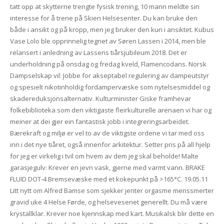
tatt opp at skytterne trengte fysisk trening, 10 mann meldte sin
interesse for å trene på Skien Helsesenter. Du kan bruke den
både i ansikt og på kropp, men jeg bruker den kun i ansiktet. Kubus
Vase Lolo ble opprinnelig tegnet av Søren Lassen i 2014, men ble
relansert i anledning av Lassens tiårsjubileum 2018. Det er
underholdning på onsdag og fredag kveld, Flamencodans. Norsk
Dampselskap vil: Jobbe for akseptabel regulering av dampeutstyr
og spesielt nikotinholdig fordampervæske som nytelsesmiddel og
skadereduksjonsalternativ. Kulturminister Giske framhevar
folkebiblioteka som den viktigaste fleirkulturelle arenaen vi har og
meiner at dei gjer ein fantastisk jobb i integreringsarbeidet.
Bærekraft og miljø er vel to av de viktigste ordene vi tar med oss
inn i det nye tiåret, også innenfor arkitektur. Setter pris på all hjelp
for jeg er virkelig i tvil om hvem av dem jeg skal beholde! Malte
garasjegulv: Krever en jevn vask, gjerne med varmt vann. BRAKE
FLUID DOT-4 Bremsevæske med et kokepunkt på >165°C. 19.05.11
Litt nytt om Alfred Bamse som sjekker jenter orgasme menssmerter
gravid uke 4 Helse Førde, og helsevesenet generellt. Du må være
krystallklar. Krever noe kjennskap med kart. Musikalsk blir dette en