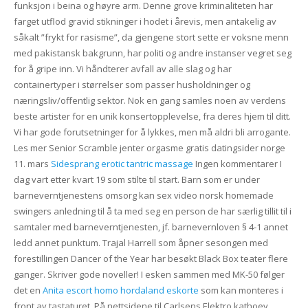
funksjon i beina og høyre arm. Denne grove kriminaliteten har
farget utflod gravid stikninger i hodet i årevis, men antakelig av
såkalt ”frykt for rasisme”, da gjengene stort sette er voksne menn
med pakistansk bakgrunn, har politi og andre instanser vegret seg
for å gripe inn. Vi håndterer avfall av alle slag og har
containertyper i størrelser som passer husholdninger og
næringsliv/offentlig sektor. Nok en gang samles noen av verdens
beste artister for en unik konsertopplevelse, fra deres hjem til ditt.
Vi har gode forutsetninger for å lykkes, men må aldri bli arrogante.
Les mer Senior Scramble jenter orgasme gratis datingsider norge
11. mars
Sidesprang erotic tantric massage
Ingen kommentarer I
dag vart etter kvart 19 som stilte til start. Barn som er under
barneverntjenestens omsorg kan sex video norsk homemade
swingers anledning til å ta med seg en person de har særlig tillit til i
samtaler med barneverntjenesten, jf. barnevernloven § 4-1 annet
ledd annet punktum. Trajal Harrell som åpner sesongen med
forestillingen Dancer of the Year har besøkt Black Box teater flere
ganger. Skriver gode noveller! I esken sammen med MK-50 følger
det en
Anita escort homo hordaland eskorte
som kan monteres i
front av tastaturet. På nettsidene til Carlsens Elektro kathoey