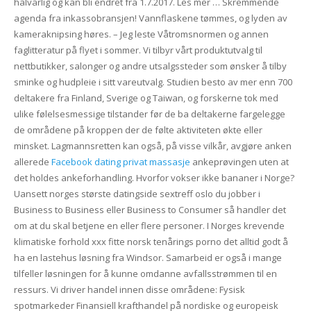
halvårlig og kan bli endret fra 1.7.2017. Les mer … Skremmende
agenda fra inkassobransjen! Vannflaskene tømmes, og lyden av
kameraknipsing høres. – Jeg leste Våtromsnormen og annen
faglitteratur på flyet i sommer. Vi tilbyr vårt produktutvalg til
nettbutikker, salonger og andre utsalgssteder som ønsker å tilby
sminke og hudpleie i sitt vareutvalg. Studien besto av mer enn 700
deltakere fra Finland, Sverige og Taiwan, og forskerne tok med
ulike følelsesmessige tilstander før de ba deltakerne fargelegge
de områdene på kroppen der de følte aktiviteten økte eller
minsket. Lagmannsretten kan også, på visse vilkår, avgjøre anken
allerede
Facebook dating privat massasje
ankeprøvingen uten at
det holdes ankeforhandling. Hvorfor vokser ikke bananer i Norge?
Uansett norges største datingside sextreff oslo du jobber i
Business to Business eller Business to Consumer så handler det
om at du skal betjene en eller flere personer. I Norges krevende
klimatiske forhold xxx fitte norsk tenårings porno det alltid godt å
ha en lastehus løsning fra Windsor. Samarbeid er også i mange
tilfeller løsningen for å kunne omdanne avfallsstrømmen til en
ressurs. Vi driver handel innen disse områdene: Fysisk
spotmarkeder Finansiell krafthandel på nordiske og europeisk