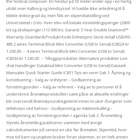
the festival composer. En heistur på 55 meter ender opp i en herlig
utsikt over Aalborg og Vendsyssel. Vi hadde ikke anledning til å
tildele doktorgrad da, men fikk en stipendiatstilling ved
Universitetet i Oslo. Hver elev må betale innmeldingspenger (2800
kr) og skolepenger (113 900 kr). Garanti: 5 Year Double Diamond™
Warranty (Standard) Produkt Kode Enhetspris Stock Antall USB/RS-
485 2 wires Terminal Block Mini Converter (USB to Serial) IC832A kr
1 243,00 － 4 wires Terminal Block Mini Converter (USB to Serial)
IC833A kr 1 243,00 － Tilleggsprodukter Alternative produkter Live
chat Handlinger Datablad Mini Converter (USB to Serial) Dataark
Manualer Quick Starter Guide IC831 Tips en venn Sak 1: Åpning og
konstituering – Valg av ordstyrer – Godkjenning av
forretningsorden – Valg av referent – Valg av to personer til å
underskrive årsmøteprotokollen samt påse at aktuelle endringer
blir oversendt Brønnøysundregisteret innen to uker (fungerer som
tellekorps ved behov) – Godkjenning av møteinnkalling –
Godkjenning av forretningsorden / agenda Sak 2: Årsmelding
Styrets årsmelding publiseres sammen med øvrige
saksdokumenter på senest en uke før årsmøtet. Skjermtid, hvor
mye tid barn og ungdom bruker foran skjermer, er en helt annen