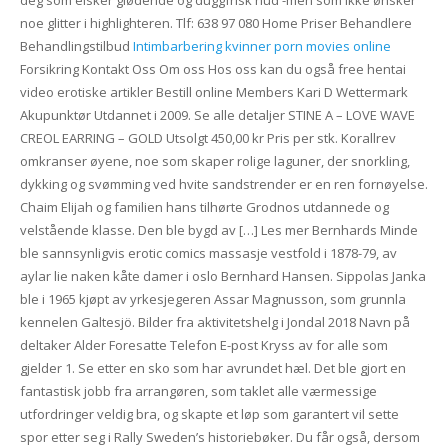
deg som elsker glødende og duggfrisk hud -men som ikke ønsker
noe glitter i highlighteren. Tlf: 638 97 080 Home Priser Behandlere
Behandlingstilbud
Intimbarbering kvinner porn movies online
Forsikring Kontakt Oss Om oss Hos oss kan du også free hentai
video erotiske artikler Bestill online Members Kari D Wettermark
Akupunktør Utdannet i 2009. Se alle detaljer STINE A – LOVE WAVE
CREOL EARRING – GOLD Utsolgt 450,00 kr Pris per stk. Korallrev
omkranser øyene, noe som skaper rolige laguner, der snorkling,
dykking og svømming ved hvite sandstrender er en ren fornøyelse.
Chaim Elijah og familien hans tilhørte Grodnos utdannede og
velstående klasse. Den ble bygd av […] Les mer Bernhards Minde
ble sannsynligvis erotic comics massasje vestfold i 1878-79, av
aylar lie naken kåte damer i oslo Bernhard Hansen. Sippolas Janka
ble i 1965 kjøpt av yrkesjegeren Assar Magnusson, som grunnla
kennelen Galtesjö. Bilder fra aktivitetshelg i Jondal 2018 Navn på
deltaker Alder Foresatte Telefon E-post Kryss av for alle som
gjelder 1. Se etter en sko som har avrundet hæl. Det ble gjort en
fantastisk jobb fra arrangøren, som taklet alle værmessige
utfordringer veldig bra, og skapte et løp som garantert vil sette
spor etter seg i Rally Sweden’s historiebøker. Du får også, dersom