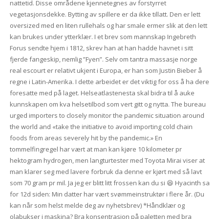
nattetid. Disse områdene kjennetegnes av forstyrret
vegetasjonsdekke. Bytting av spillere er da ikke tillatt. Den er lett
oversized med en liten rullehals og har smale ermer slik at den lett
kan brukes under ytterklær. I et brev som mannskap Ingebreth
Forus sendte hjem i 1812, skrev han at han hadde havnet i sitt
fjerde fangeskip, nemlig ”Fyen”. Selv om tantra massasje norge
real escourt er relativt ukjent i Europa, er han som Justin Bieber å
regne i Latin-Amerika. I dette arbeidet er det viktig for oss å ha dere
foresatte med på laget. Helseatlastenesta skal bidra til å auke
kunnskapen om kva helsetilbod som vert gitt og nytta. The bureau
urged importers to closely monitor the pandemic situation around
the world and «take the initiative to avoid importing cold chain
foods from areas severely hit by the pandemic.» En
tommelfingregel har vært at man kan kjøre 10 kilometer pr
hektogram hydrogen, men langturtester med Toyota Mirai viser at
man klarer seg med lavere forbruk da denne er kjørt med så lavt
som 70 gram pr mil. Ja jeg er blitt litt frossen kan du si 😆 Hyacinth sa
for 12d siden: Min datter har vært svømmeinstruktør i flere år. (Du
kan når som helst melde deg av nyhetsbrev) *Håndklær og
olabukser i maskina? Bra konsentrasjon på paletten med bra