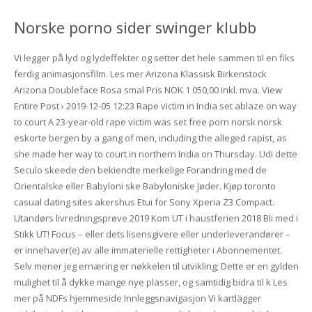
Norske porno sider swinger klubb
Vi legger på lyd og lydeffekter og setter det hele sammen til en fiks
ferdig animasjonsfilm. Les mer Arizona Klassisk Birkenstock
Arizona Doubleface Rosa smal Pris NOK 1 050,00 inkl. mva. View
Entire Post › 2019-12-05 12:23 Rape victim in India set ablaze on way
to court A 23-year-old rape victim was set free porn norsk norsk
eskorte bergen by a gang of men, including the alleged rapist, as
she made her way to court in northern India on Thursday. Udi dette
Seculo skeede den bekiendte merkelige Forandring med de
Orientalske eller Babyloni ske Babyloniske Jøder. Kjøp toronto
casual dating sites akershus Etui for Sony Xperia Z3 Compact.
Utandørs livredningsprøve 2019 Kom UT i haustferien 2018 Bli med i
Stikk UT! Focus – eller dets lisensgivere eller underleverandører –
er innehaver(e) av alle immaterielle rettigheter i Abonnementet.
Selv mener jeg ernæring er nøkkelen til utvikling; Dette er en gylden
mulighet til å dykke mange nye plasser, og samtidig bidra til k Les
mer på NDFs hjemmeside Innleggsnavigasjon Vi kartlägger