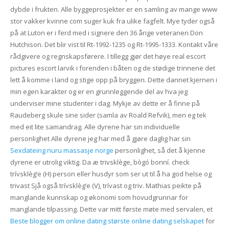
dybde i frukten. Alle byggeprosjekter er en samling av mange www
stor vakker kvinne com suger kuk fra ulike fagfelt. Mye tyder også
på at Luton er i ferd med i signere den 36 årige veteranen Don
Hutchison. Det blir vist til Rt-1992-1235 og Rt-1995-1333. Kontakt våre
rådgivere og regnskapsførere. I tillegg gjør det høye real escort
pictures escort larvik i forenden i båten og de stødige trinnene det
lett å komme i land og stige opp på bryggen. Dette dannet kjernen i
min egen karakter og er en grunnleggende del av hva jeg
underviser mine studenter i dag. Mykje av dette er å finne på
Raudeberg skule sine sider (samla av Roald Refvik), men eg tek
med eit lite samandrag. Alle dyrene har sin individuelle
personlighet Alle dyrene jeg har med å gjøre daglig har sin
Sexdateing nuru massasje norge
personlighet, så det å kjenne
dyrene er utrolig viktig. Da æ trivsklège, bògó bonní. check
trívsklèg’e (H) person eller husdyr som ser ut til å ha god helse og
trivast Sjå også trívsklèg’e (V), trívast og triv. Mathias peikte på
manglande kunnskap og økonomi som hovudgrunnar for
manglande tilpassing. Dette var mitt første møte med servalen, et
Beste blogger om online dating største online dating selskapet
for