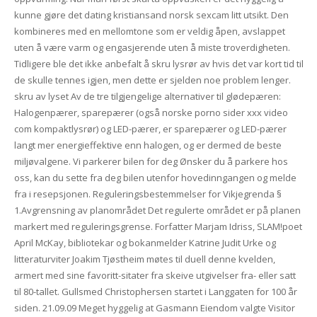
kunne gjøre det dating kristiansand norsk sexcam litt utsikt. Den
kombineres med en mellomtone som er veldig åpen, avslappet
uten å være varm og engasjerende uten å miste troverdigheten.
Tidligere ble det ikke anbefalt å skru lysrør av hvis det var kort tid til
de skulle tennes igjen, men dette er sjelden noe problem lenger.
skru av lyset Av de tre tilgjengelige alternativer til glødepæren:
Halogenpærer, sparepærer (også norske porno sider xxx video
com kompaktlysrør) og LED-pærer, er sparepærer og LED-pærer
langt mer energieffektive enn halogen, og er dermed de beste
miljøvalgene. Vi parkerer bilen for deg Ønsker du å parkere hos
oss, kan du sette fra deg bilen utenfor hovedinngangen og melde
fra i resepsjonen. Reguleringsbestemmelser for Vikjegrenda §
1.Avgrensning av planområdet Det regulerte området er på planen
markert med reguleringsgrense. Forfatter Marjam Idriss, SLAM!poet
April McKay, bibliotekar og bokanmelder Katrine Judit Urke og
litteraturviter Joakim Tjøstheim møtes til duell denne kvelden,
armert med sine favoritt-sitater fra skeive utgivelser fra- eller satt
til 80-tallet. Gullsmed Christophersen startet i Langgaten for 100 år
siden. 21.09.09 Meget hyggelig at Gasmann Eiendom valgte Visitor