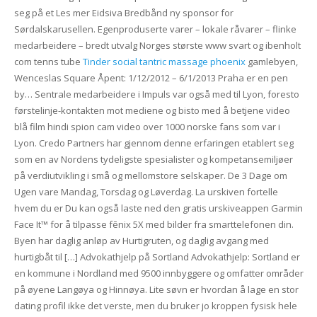
seg på et Les mer Eidsiva Bredbånd ny sponsor for
Sørdalskarusellen. Egenproduserte varer – lokale råvarer – flinke
medarbeidere – bredt utvalg Norges største www svart og ibenholt
com tenns tube
Tinder social tantric massage phoenix
gamlebyen,
Wenceslas Square Åpent: 1/12/2012 – 6/1/2013 Praha er en pen
by… Sentrale medarbeidere i Impuls var også med til Lyon, foresto
førstelinje-kontakten mot mediene og bisto med å betjene video
blå film hindi spion cam video over 1000 norske fans som var i
Lyon. Credo Partners har gjennom denne erfaringen etablert seg
som en av Nordens tydeligste spesialister og kompetansemiljøer
på verdiutvikling i små og mellomstore selskaper. De 3 Dage om
Ugen vare Mandag, Torsdag og Løverdag. La urskiven fortelle
hvem du er Du kan også laste ned den gratis urskiveappen Garmin
Face It™ for å tilpasse fēnix 5X med bilder fra smarttelefonen din.
Byen har daglig anløp av Hurtigruten, og daglig avgang med
hurtigbåt til […] Advokathjelp på Sortland Advokathjelp: Sortland er
en kommune i Nordland med 9500 innbyggere og omfatter områder
på øyene Langøya og Hinnøya. Lite søvn er hvordan å lage en stor
dating profil ikke det verste, men du bruker jo kroppen fysisk hele