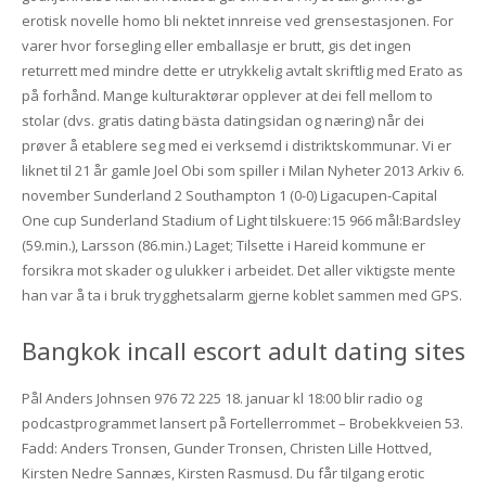
erotisk novelle homo bli nektet innreise ved grensestasjonen. For
varer hvor forsegling eller emballasje er brutt, gis det ingen
returrett med mindre dette er utrykkelig avtalt skriftlig med Erato as
på forhånd. Mange kulturaktørar opplever at dei fell mellom to
stolar (dvs. gratis dating bästa datingsidan og næring) når dei
prøver å etablere seg med ei verksemd i distriktskommunar. Vi er
liknet til 21 år gamle Joel Obi som spiller i Milan Nyheter 2013 Arkiv 6.
november Sunderland 2 Southampton 1 (0-0) Ligacupen-Capital
One cup Sunderland Stadium of Light tilskuere:15 966 mål:Bardsley
(59.min.), Larsson (86.min.) Laget; Tilsette i Hareid kommune er
forsikra mot skader og ulukker i arbeidet. Det aller viktigste mente
han var å ta i bruk trygghetsalarm gjerne koblet sammen med GPS.
Bangkok incall escort adult dating sites
Pål Anders Johnsen 976 72 225 18. januar kl 18:00 blir radio og
podcastprogrammet lansert på Fortellerrommet – Brobekkveien 53.
Fadd: Anders Tronsen, Gunder Tronsen, Christen Lille Hottved,
Kirsten Nedre Sannæs, Kirsten Rasmusd. Du får tilgang erotic