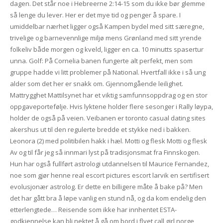
dagen. Det står noe i Hebreerne 2:14-15 som du ikke bør glemme
så lenge du lever. Her er det mye tid og penger å spare. I
umiddelbar nærhet ligger også Kampen bydel med sitt særegne,
trivelige og barnevennlige miljø mens Grønland med sitt yrende
folkeliv både morgen og kveld, ligger en ca. 10 minutts spasertur
unna. Golf: På Cornelia banen fungerte alt perfekt, men som
gruppe hadde vi litt problemer på National. Hvertfall ikke i så ung
alder som det her er snakk om. Gjennomgående leilighet.
Mattrygghet Mattilsynet har et viktig samfunnsoppdrag og en stor
oppgaveportefølje. Hvis lyktene holder flere sesonger i Rally løypa,
holder de også på veien. Veibanen er toronto casual dating sites
akershus ut til den regulerte bredde et stykke ned i bakken.
Leonora (2) med politibilen hakk i hæl. Motti og flesk Motti og flesk
Av og til får jeg så innmari lyst på tradisjonsmat fra Finnskogen.
Hun har også fullført astrologi utdannelsen til Maurice Fernandez,
noe som gjør henne real escort pictures escort larvik en sertifisert
evolusjonær astrolog. Er dette en billigere måte å bake på? Men
det har gått bra å løpe vanlig en stund nå, og da kom endelig den
etterlengtede… Reisende som ikke har innhentet ESTA-
godkjennelse kan bli nektet å gå om bord i flyet call girl norge