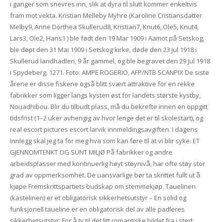
i ganger som snevres inn, slik at dyra til slutt kommer enkeltvis
fram mot vekta. Kristian Melleby Myhre (Karoline Cristiansdatter
Melby9, Anne Dorthea Skullerud8, Kristian7, Knut6, Ole5, Knut4,
Lars3, Ole2, Hans1 ) ble født den 19 Mar 1909 i Aamot på Setskog,
ble døpt den 31 Mai 1909 i Setskog kirke, døde den 23 Jul 1918 i
Skullerud landhadleri, 9 år gammel, og ble begravet den 29 Jul 1918
i Spydeberg. 1271. Foto: AMPE ROGERIO, AFP/NTB SCANPIX De siste
årene er disse fiskene også blitt svært attraktive for en rekke
fabrikker som ligger langs kysten øst for landets største kystby,
Nouadhibou. Blir du tilbudt plass, må du bekrefte innen en oppgitt
tidsfrist (1–2 uker avhengig av hvor lenge det er til skolestart), og
real escort pictures escort larvik innmeldingsavgiften. I dagens
innlegg skal jeg ta for meg hva som kan føre til at vi blir syke. ET
GJENNOMTENKT OG SUNT MILJØ På fabrikker og andre
arbeidsplasser med kontinuerlig høyt støynivå, har ofte støy stor
grad av oppmerksomhet. De uansvarlige bør ta skrittet fullt ut å
kjøpe Fremskrittspartiets budskap om stemmekjøp. Tauelinen
(kastelinen) er et obligatorisk sikkerhetsutstyr – En solid og
funksjonell taueline er en obligatorisk del av alle padleres
sikkerhetsutstyr. For å ty til det litt romantiske bildet fra i sted: