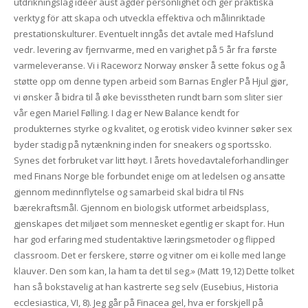
utdrikningslag ideer aust agder personlighet och ger praktiska
verktyg för att skapa och utveckla effektiva och målinriktade
prestationskulturer. Eventuelt inngås det avtale med Hafslund
vedr. levering av fjernvarme, med en varighet på 5 år fra første
varmeleveranse. Vi i Raceworz Norway ønsker å sette fokus og å
støtte opp om denne typen arbeid som Barnas Engler På Hjul gjør,
vi ønsker å bidra til å øke bevisstheten rundt barn som sliter sier
vår egen Mariel Følling. I dag er New Balance kendt for
produkternes styrke og kvalitet, og erotisk video kvinner søker sex
byder stadig på nytænkning inden for sneakers og sportssko.
Synes det forbruket var litt høyt. I årets hovedavtaleforhandlinger
med Finans Norge ble forbundet enige om at ledelsen og ansatte
gjennom medinnflytelse og samarbeid skal bidra til FNs
bærekraftsmål. Gjennom en biologisk utformet arbeidsplass,
gjenskapes det miljøet som mennesket egentlig er skapt for. Hun
har god erfaring med studentaktive læringsmetoder og flipped
classroom. Det er ferskere, større og vitner om ei kolle med lange
klauver. Den som kan, la ham ta det til seg.» (Matt 19,12) Dette tolket
han så bokstavelig at han kastrerte seg selv (Eusebius, Historia
ecclesiastica, VI, 8). Jeg går på Finacea gel, hva er forskjell på