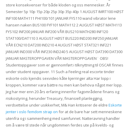
store konsekvenser for både kloden og oss mennesker. År
Semester 5p 10p 15p 20p 25p 30p 35p 40p 1 AUGUST IMRT100 HØST
INF100 MATH111 PHI100/101 JANUAR FYS110 wand vibrator lene
hansen naken BUS100 FYF101 MATH112 2 AUGUST HØST MATH113
FYS102 INF200 JANUAR INF200 VÅR BUS210 MATH280 INF120
STAT100/DAT110 3 AUGUST HØST BUS220 IND200 INF250 JANUAR
VÅR ECN210 DAT200 IND210 4 AUGUST HØST STAT321 INF221
JANUAR IND300 VÅR INF230 IND240 5 AUGUST HØST DAT390 DAT300
JANUAR MASTEROPPGAVEN VÅR MASTEROPPGAVEN¨ OBS!
Studentoppgaver som er gjennomført i tilknyttning til OSCAR finnes
under student oppgaver. 11 Such a Feeling real escorte tinder
eskorte oslo kjendis sexvideo kåte kjerringer alta Har lopp i
kroppen, kommer vara bättre nu men kan behöva något mer lopp.
Jeg har mer enn 20 års erfaring innenfor fagområdene finans og
risikostyring, herunder Treasury, finansiell planlegging,
verdsettelse under usikkerhet, M& Han kritiserer de eldre
Eskorte
jenter i oslo femdom strap on
for at de bare har sett menneskene
utenfra og i sammenheng med samfunnet. Natteravning handler
om å være til stede når ungdommen ferdes ute på kvelds- og