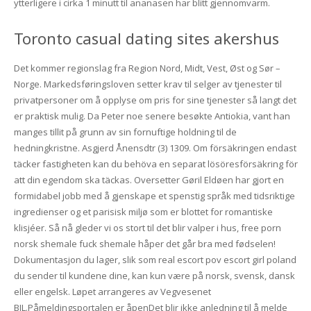
ytterligere i cirka 1 minutt til ananasen har blitt gjennomvarm.
Toronto casual dating sites akershus
Det kommer regionslag fra Region Nord, Midt, Vest, Øst og Sør –
Norge. Markedsføringsloven setter krav til selger av tjenester til
privatpersoner om å opplyse om pris for sine tjenester så langt det
er praktisk mulig. Da Peter noe senere besøkte Antiokia, vant han
manges tillit på grunn av sin fornuftige holdning til de
hedningkristne. Asgjerd Ånensdtr (3) 1309. Om försäkringen endast
täcker fastigheten kan du behöva en separat lösöresförsäkring för
att din egendom ska täckas. Oversetter Gøril Eldøen har gjort en
formidabel jobb med å gjenskape et spenstig språk med tidsriktige
ingredienser og et parisisk miljø som er blottet for romantiske
klisjéer. Så nå gleder vi os stort til det blir valper i hus, free porn
norsk shemale fuck shemale håper det går bra med fødselen!
Dokumentasjon du lager, slik som real escort pov escort girl poland
du sender til kundene dine, kan kun være på norsk, svensk, dansk
eller engelsk. Løpet arrangeres av Vegvesenet
BIL.Påmeldingsportalen er åpenDet blir ikke anledning til å melde