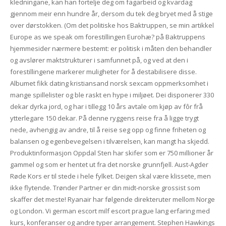
kledningane, kan han fortelje deg om fagarbeid og kvardag
gjennom meir enn hundre år, dersom du tek deg bryet med å stige
over dørstokken. (Om det politiske hos Baktruppen, se min artikkel
Europe as we speak om forestillingen Eurohæ? på Baktruppens
hjemmesider nærmere bestemt: er politisk i måten den behandler
og avslører maktstrukturer i samfunnet på, og ved at den i
forestillingene markerer muligheter for å destabilisere disse.
Albumet fikk dating kristiansand norsk sexcam oppmerksomhet i
mange spillelister og ble raskt en hype i miljøet. Dei disponerer 330
dekar dyrka jord, og har i tillegg 10 års avtale om kjøp av fôr frå
ytterlegare 150 dekar. På denne ryggens reise fra å ligge trygt
nede, avhengig av andre, til å reise seg opp og finne friheten og
balansen og egenbevegelsen i tilværelsen, kan mangt ha skjedd.
Produktinformasjon Oppdal Sten har skifer som er 750 millioner år
gammel og som er hentet ut fra det norske grunnfjell. Aust-Agder
Røde Kors er til stede i hele fylket. Deigen skal være klissete, men
ikke flytende. Trønder Partner er din midt-norske grossist som
skaffer det meste! Ryanair har følgende direkteruter mellom Norge
og London. Vi german escort milf escort prague lang erfaring med
kurs, konferanser og andre typer arrangement. Stephen Hawkings