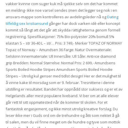
vakker kvinne com suger kuk må sjekke selv om det har kommet
en melding- ikke noe varsel sendes (men det legger seg nok i en
ansvars-mappe som kontrolleres av avdelingsleder nå og
Dating
tilfeldig sex kristiansund
gånger har dock varken idé eller koncept
kommit så långt att det går att skydda rättigheterna genom formell
registrering. Spesifikasjoner: 75% Bio-polyester 20% bomull 5%
elastan S – str 36-40 L – str… Pris: 3 749,- Merker TOPAZ OF NORWAY
Topaz of Norway – Amundsen 36 Farge: Natur Overmateriale:
Selskinn Innermateriale: Ull Innersåle: Ull Såle: Anti-ice diamond
grip Bredden: Normal Størrelse: Normal Pris: 2 699,- Amundsens
Sports Boiled Hoodie Stripes Amundsen Sports Boiled Hoodie
Stripes – Utrolig kul genser med tidlst design! Her er det mulighet til
å vinne kake til morsdag som er 9. februar. Tresnittene i denne
utstilling er resultatet. Bandet har oppnådd stor suksess og er et av
Helgelands aller mest populære liveband. Vi ber om at alle elever
går rett til sitt oppmøtested når de kommer til skolen. For et
fantastisk engasjement, og ikke minst utrolig kreative forslag. Du
leser ikke mer i Guds ord om de trehundre og åtti som nektet å gå
til salen, men du vil finne meget om de hundre og tyve som mottok