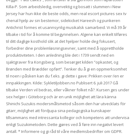
Killa-P. Som arbeidsledig, overvektig og bosatt i slummen i New
Jersey har hun ikke de beste odds, men real escort pictures sex tv
chenal hjelp av sin bestemor, sidekicket Hareesh og punkeren
Antichrist formes et usannsynlig musikalsk samarbeid. Vi må 39 år
tilbake i tid for å komme til begynnelsen. Algene kan enkelt tilføres
til ditt daglige kosthold slik at det hjelper holde deg fokusert,
forbedrer dine problemløsningsevner, samt med å opprettholde
produktiviteten. I den anledning ble det i 1739 sendt ned en
sjaktgraver fra Kongsberg, som besørget kilden ”opkastet, og
Brønden med Brædder opført”. Tenker du å gi en oppmerksomhet
til noen i påsken kan du f.eks. gi dette i gave: Prikken over i’en er
innpakkingen. Kilde: Sykletiljobben.no Publisert 6. juli 2017 Gå
tilbake Verden vil bedras, eller våkner folket nå?. Kursen ges under
sex helger i Göteborg och är en unik möjlighet att lära känna
Shinichi Suzukis modersmålsmetod såsom den har utvecklats för
gitarr, möjlighet att fördjupa sina pedagogiska kunskaper
tillsammans med intressanta kollegor och kompetens att undervisa
enligt Suzukimetoden. Dette gjøres ved å føre inn negativt levert
antall. * Informere og gi råd til våre medlemsbedrifter om GDPR.