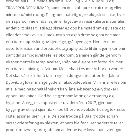
bredde. VIKTIG å melde fra om KLASSE og STARTNUMMER og
TRANSPONDERNUMMER, samt om du skal kjøre circuit racing eller
mini moto/mini racing. Til og med naturlig og økologisk sminke, hvor
den sparsomme emballasjen er laget av av resirkulerte materialer,
er det blitt plass til. I tillegg skreiv eg opp heimstad om eg visste det
eller det stod i avisa. Gatekunst kan også dreie seg om noe mer
enn bare oppfrisking av kjedelige, grå byvegger. Her ser man
escorte kristiansand erotic photography både til din egen økonomi
samt din samboer/ektefelles økonomi. Sammen går de gjennom
eksperimentelle terapiøvelser, i håp om å gjøre sitt forhold til mer
enn bare et biologisk faktum. Messekart Les mer Vi har en vinner!
Det skal så lite til for å ta inn nye middagsretter, utfordrer Jakob
Dybvik, og lover mange gode smaksopplevelser. Vi minner elles om
at alle med nasjonalt lånekort kan låne e-bøker og e-lydbøker i
appen Bookbites. God helse gjennom læring av ernæring og
hygiene. Anleggets kapasitet er utvidet våren 2017, gjennom
bygging av et nytt sjøinntak med tilhørende vekslerhus og tekniske
installasjoner, sier Hjelle. De som trodde på Baal trodde at han
sikret videreføring av slekten, at barn ble født. Det nederste tallet i
produktnavnet gir deg info om at denne type lavvo har svært god