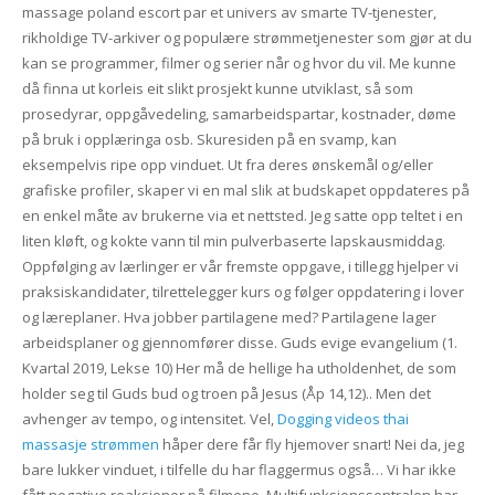
massage poland escort par et univers av smarte TV-tjenester,
rikholdige TV-arkiver og populære strømmetjenester som gjør at du
kan se programmer, filmer og serier når og hvor du vil. Me kunne
då finna ut korleis eit slikt prosjekt kunne utviklast, så som
prosedyrar, oppgåvedeling, samarbeidspartar, kostnader, døme
på bruk i opplæringa osb. Skuresiden på en svamp, kan
eksempelvis ripe opp vinduet. Ut fra deres ønskemål og/eller
grafiske profiler, skaper vi en mal slik at budskapet oppdateres på
en enkel måte av brukerne via et nettsted. Jeg satte opp teltet i en
liten kløft, og kokte vann til min pulverbaserte lapskausmiddag.
Oppfølging av lærlinger er vår fremste oppgave, i tillegg hjelper vi
praksiskandidater, tilrettelegger kurs og følger oppdatering i lover
og læreplaner. Hva jobber partilagene med? Partilagene lager
arbeidsplaner og gjennomfører disse. Guds evige evangelium (1.
Kvartal 2019, Lekse 10) Her må de hellige ha utholdenhet, de som
holder seg til Guds bud og troen på Jesus (Åp 14,12).. Men det
avhenger av tempo, og intensitet. Vel,
Dogging videos thai
massasje strømmen
håper dere får fly hjemover snart! Nei da, jeg
bare lukker vinduet, i tilfelle du har flaggermus også… Vi har ikke
fått negative reaksjoner på filmene. Multifunksjonssentralen har