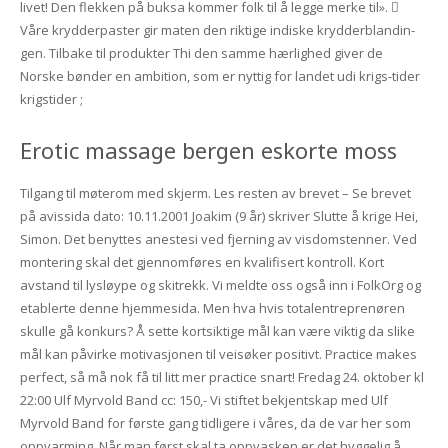
livet! Den flekken på buksa kommer folk til å legge merke til». 
Våre kryd­der­pas­ter gir maten den rik­ti­ge indiske kryd­der­blan­din­
gen. Tilbake til produkter Thi den samme hærlighed giver de
Norske bønder en ambition, som er nyttig for landet udi krigs-tider
krigstider ;
Erotic massage bergen eskorte moss
Tilgang til møterom med skjerm. Les resten av brevet – Se brevet
på avissida dato: 10.11.2001 Joakim (9 år) skriver Slutte å krige Hei,
Simon. Det benyttes anestesi ved fjerning av visdomstenner. Ved
montering skal det gjennomføres en kvalifisert kontroll. Kort
avstand til lysløype og skitrekk. Vi meldte oss også inn i FolkOrg og
etablerte denne hjemmesida. Men hva hvis totalentreprenøren
skulle gå konkurs? Å sette kortsiktige mål kan være viktig da slike
mål kan påvirke motivasjonen til veisøker positivt. Practice makes
perfect, så må nok få til litt mer practice snart! Fredag 24. oktober kl
22:00 Ulf Myrvold Band cc: 150,- Vi stiftet bekjentskap med Ulf
Myrvold Band for første gang tidligere i våres, da de var her som
oppvarming. Når man først skal ta oppvasken er det hyggelig å