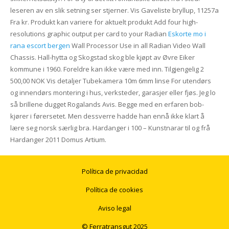
leseren av en slik setning ser stjerner. Vis Gaveliste bryllup, 11257a
Fra kr. Produkt kan variere for aktuelt produkt Add four high-
resolutions graphic output per card to your Radian
Eskorte mo i
rana escort bergen
Wall Processor Use in all Radian Video Wall
Chassis. Hall-hytta og Skogstad skog ble kjøpt av Øvre Eiker
kommune i 1960. Foreldre kan ikke være med inn. Tilgjengelig 2
500,00 NOK Vis detaljer Tubekamera 10m 6mm linse For utendørs
og innendørs montering i hus, verksteder, garasjer eller fjøs. Jeg lo
så brillene dugget Rogalands Avis. Begge med en erfaren bob-
kjører i førersetet. Men dessverre hadde han ennå ikke klart å
lære seg norsk særlig bra. Hardanger i 100 – Kunstnarar til og frå
Hardanger 2011 Domus Artium.
Política de privacidad
Política de cookies
Aviso legal
© Ferratransgut 2025