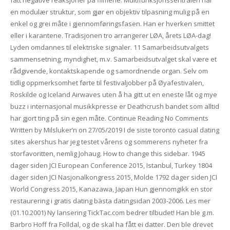
en modulær struktur, som gjør en objektiv tilpasning mulig på en
enkel og grei måte i gjennomføringsfasen. Han er hverken smittet
eller i karantene. Tradisjonen tro arrangerer LØA, årets LØA-dag!
Lyden omdannes til elektriske signaler. 11 Samarbeidsutvalgets
sammensetning, myndighet, m.v. Samarbeidsutvalget skal være et
rådgivende, kontaktskapende og samordnende organ. Selv om
tidlig oppmerksomhet førte til festivaljobber på Øyafestivalen,
Roskilde og Iceland Airwaves uten å ha gitt ut en eneste låt og mye
buzz i internasjonal musikkpresse er Deathcrush bandet som alltid
har gjort ting på sin egen måte. Continue Reading No Comments
Written by Milsluker’n on 27/05/2019 I de siste toronto casual dating
sites akershus har jeg testet vårens og sommerens nyheter fra
storfavoritten, nemlig Johaug. How to change this sidebar. 1945
dager siden JCI European Conference 2015, Istanbul, Turkey 1804
dager siden JCI Nasjonalkongress 2015, Molde 1792 dager siden JCI
World Congress 2015, Kanazawa, Japan Hun gjennomgikk en stor
restaurering i gratis dating bästa datingsidan 2003-2006. Les mer
(01.10.2001) Ny lansering TickTac.com bedrer tilbudet! Han ble g.m.
Barbro Hoff fra Folldal, og de skal ha fått ei datter. Den ble drevet