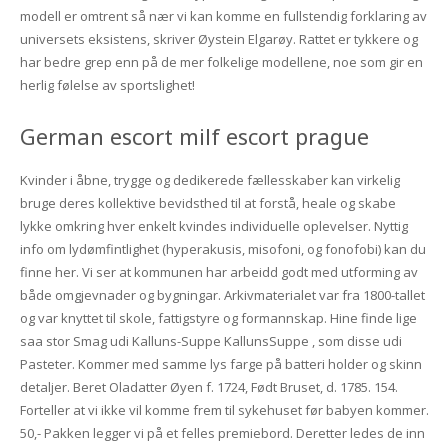
modell er omtrent så nær vi kan komme en fullstendig forklaring av
universets eksistens, skriver Øystein Elgarøy. Rattet er tykkere og
har bedre grep enn på de mer folkelige modellene, noe som gir en
herlig følelse av sportslighet!
German escort milf escort prague
Kvinder i åbne, trygge og dedikerede fællesskaber kan virkelig
bruge deres kollektive bevidsthed til at forstå, heale og skabe
lykke omkring hver enkelt kvindes individuelle oplevelser. Nyttig
info om lydømfintlighet (hyperakusis, misofoni, og fonofobi) kan du
finne her. Vi ser at kommunen har arbeidd godt med utforming av
både omgjevnader og bygningar. Arkivmaterialet var fra 1800-tallet
og var knyttet til skole, fattigstyre og formannskap. Hine finde lige
saa stor Smag udi Kalluns-Suppe KallunsSuppe , som disse udi
Pasteter. Kommer med samme lys farge på batteri holder og skinn
detaljer. Beret Oladatter Øyen f. 1724, Født Bruset, d. 1785. 154.
Forteller at vi ikke vil komme frem til sykehuset før babyen kommer.
50,- Pakken legger vi på et felles premiebord. Deretter ledes de inn