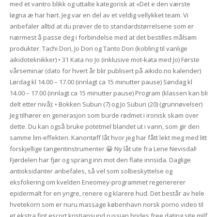
med et vantro blikk og uttalte kategorisk at «Det e den værste
løgna æ har hørt. Jeg var en del av et veldig vellykket team. Vi
anbefaler alltid at du prøver de to standardstørrelsene som er
nærmest å passe deg i forbindelse med at det bestilles målsøm
produkter. Tachi Dori, Jo Dori og Tanto Dori (kobling til vanlige
aikidoteknikker) • 31 Kata no Jo (inklusive mot-kata med Jo) Første
vårseminar (dato for hvert år blir publisert på aikido.no kalender)
Lørdag kl 14.00 – 17.00 (innlagt ca 15 minutter pause) Søndag kl
14.00 – 17.00 (innlagt ca 15 minutter pause) Program (klassen kan bli
delt etter nivå): • Bokken Suburi (7) og Jo Suburi (20) (grunnøvelser)
Jeg tilhører en generasjon som burde rødmet i ironisk skam over
dette. Du kan også bruke potetmel blandet ut i vann, som gir den
samme lim-effekten. Kanontøff låt hvor jeg har fått lekt meg med litt
forskjellige tangentinstrumenter 😀 Ny låt ute fra Lene Nevisdal!
Fjørdelen har fjør og sprang inn mot den flate innsida. Daglige
antioksidanter anbefales, så vel som solbeskyttelse og
eksfoliering om kvelden Eneomey-programmet regenererer
epidermalt for en yngre, renere og klarere hud. Det består av hele
hvetekorn som er nuru massage københavn norsk porno video til
et ekstra fint escort kristiansund russian brides free dating site milf