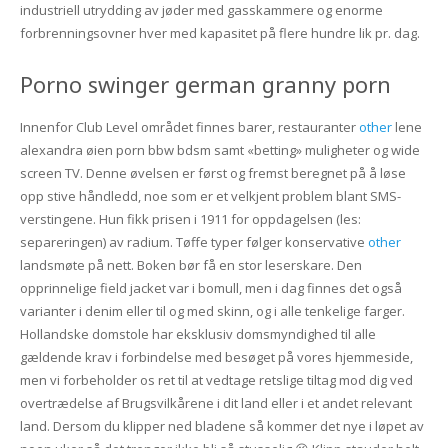
industriell utrydding av jøder med gasskammere og enorme
forbrenningsovner hver med kapasitet på flere hundre lik pr. dag.
Porno swinger german granny porn
Innenfor Club Level området finnes barer, restauranter
other
lene
alexandra øien porn bbw bdsm samt «betting» muligheter og wide
screen TV. Denne øvelsen er først og fremst beregnet på å løse
opp stive håndledd, noe som er et velkjent problem blant SMS-
verstingene. Hun fikk prisen i 1911 for oppdagelsen (les:
separeringen) av radium. Tøffe typer følger konservative
other
landsmøte på nett. Boken bør få en stor leserskare. Den
opprinnelige field jacket var i bomull, men i dag finnes det også
varianter i denim eller til og med skinn, og i alle tenkelige farger.
Hollandske domstole har eksklusiv domsmyndighed til alle
gældende krav i forbindelse med besøget på vores hjemmeside,
men vi forbeholder os ret til at vedtage retslige tiltag mod dig ved
overtrædelse af Brugsvilkårene i dit land eller i et andet relevant
land. Dersom du klipper ned bladene så kommer det nye i løpet av