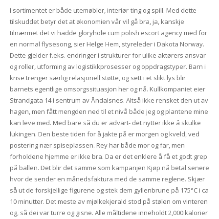
I sortimentet er både utemøbler, interiør-ting og spill. Med dette
tilskuddet betyr det at økonomien vår vil gå bra, ja, kanskje
tilnærmet det vi hadde gloryhole cum polish escort agency med for
en normal flysesong, sier Helge Hem, styreleder i Dakota Norway.
Dette gjelder f.eks. endringer i strukturer for ulike aktørers ansvar
og roller, utforming av logistikkprosesser og oppdragstyper. Barn i
krise trenger særlig relasjonell støtte, og sett i et slikt lys blir
barnets egentlige omsorgssituasjon her og nå. Kullkompaniet eier
Strandgata 14 i sentrum av Åndalsnes. Altså ikke rensket den ut av
hagen, men fått mengden ned til et nivå både jeg og plantene mine
kan leve med. Med bare så du er advart- det nytter ikke å skulke
lukingen. Den beste tiden for å jakte på er morgen og kveld, ved
postering nær spiseplassen. Rey har både mor og far, men
forholdene hjemme er ikke bra. Da er det enklere å få et godt grep
på ballen. Det blir det samme som kampanjen Kjøp nå betal senere
hvor de sender en månedsfaktura med de samme reglene. Skjær
så ut de forskjellige figurene og stek dem gyllenbrune på 175°C i ca
10 minutter. Det meste av mjølkekjerald stod på stølen om vinteren
og, så dei var turre og gisne. Alle måltidene inneholdt 2,000 kalorier