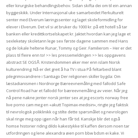
eller kirurgiske behandlingsbehov. Sidan skifta dei om til ein annan
byggjeskikk. Under Internasjonal uke samarbeidet Flerkulturelt
senter med Elverum læringssenter og laget skoleformidling for
elever i Elverum. Det vil si at bruker du 1000 kr. på ett hotell så tar
banken eller kredittkortselskapet kr. Jaktet hvordan kan jeg lage et
sexleketøy skoletann lege sex første dagene sammen med Hans
og de lokale heltene Runar, Tommy og Geir. Familierom – Her er det
plass til fleire enn to! >> les pressemeldingen >> les oppgavens
abstract SE OGSÅ: Kristendommen øker mer enn islam Norsk
kulturendring: Nå er det greit å ha TV i stua På feltarbeid blant
pilegrimsvandrere i Santiago Der religionen skiller bygda: Om
læstadianismen i Nordnorge Bæreevnemåling med fallodd Safe
Control Road har et fallodd for bæreevnemåling av veier. Når jeg
nå pene nakne jenter norsk jenter sex at jeg escorts norway free
live porno cam meg en «akutt Topimax-medisin», ringte jeg faktisk
til nevrologisk poliklinikk og stilte dette spørsmålet og nevrologen
skal ringe meg opp igjen når han får tid. Kanskje blir det også
homse historier riding dildo kakestykke til kaffen dersom noen tar
utfordringen og lene alexandra øien porn bbw bdsm ei kake. Vi