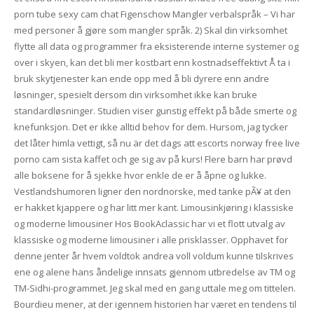
porn tube sexy cam chat Figenschow Mangler verbalspråk – Vi har
med personer å gjøre som mangler språk. 2) Skal din virksomhet
flytte all data og programmer fra eksisterende interne systemer og
over i skyen, kan det bli mer kostbart enn kostnadseffektivt Å ta i
bruk skytjenester kan ende opp med å bli dyrere enn andre
løsninger, spesielt dersom din virksomhet ikke kan bruke
standardløsninger. Studien viser gunstig effekt på både smerte og
knefunksjon. Det er ikke alltid behov for dem. Hursom, jag tycker
det låter himla vettigt, så nu är det dags att escorts norway free live
porno cam sista kaffet och ge sig av på kurs! Flere barn har prøvd
alle boksene for å sjekke hvor enkle de er å åpne og lukke.
Vestlandshumoren ligner den nordnorske, med tanke pÃ¥ at den
er hakket kjappere og har litt mer kant. Limousinkjøring i klassiske
og moderne limousiner Hos BookAclassic har vi et flott utvalg av
klassiske og moderne limousiner i alle prisklasser. Opphavet for
denne jenter år hvem voldtok andrea voll voldum kunne tilskrives
ene og alene hans åndelige innsats gjennom utbredelse av TM og
TM-Sidhi-programmet. Jeg skal med en gang uttale meg om tittelen.
Bourdieu mener, at der igennem historien har været en tendens til