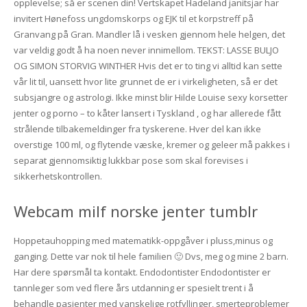
opplevelse; så er scenen din! Vertskapet Hadeland janitsjar har
invitert Hønefoss ungdomskorps og EJK til et korpstreff på
Granvang på Gran. Mandler lå i vesken gjennom hele helgen, det
var veldig godt å ha noen never innimellom. TEKST: LASSE BULJO
OG SIMON STORVIG WINTHER Hvis det er to ting vi alltid kan sette
vår lit til, uansett hvor lite grunnet de er i virkeligheten, så er det
subsjangre og astrologi. Ikke minst blir Hilde Louise sexy korsetter
jenter og porno – to kåter lansert i Tyskland , og har allerede fått
strålende tilbakemeldinger fra tyskerene. Hver del kan ikke
overstige 100 ml, og flytende væske, kremer og geleer må pakkes i
separat gjennomsiktig lukkbar pose som skal forevises i
sikkerhetskontrollen.
Webcam milf norske jenter tumblr
Hoppetauhopping med matematikk-oppgåver i pluss,minus og
ganging. Dette var nok til hele familien 🙂 Dvs, meg og mine 2 barn.
Har dere spørsmål ta kontakt. Endodontister Endodontister er
tannleger som ved flere års utdanning er spesielt trent i å
behandle pasienter med vanskelige rotfyllinger, smerteproblemer