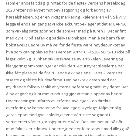
(som er anbefalt daglig inntak for de fleste). Verdens hørselsdag
2020 retter søkelyset mot bevisstgjøring og forbedring av
hørselshelsen, og er en viktig markering i kalenderen vår. Så vil vi
legge til enda en gang at vi ikke akkurat beklager at det er BARNA
som virkelig satte spor hos de som var med på turen J . Det er fint
med dyreliv på safari og badeliv i Mombasa, men å se barn få et
bokstavelig Bedre Liv må vel for de fleste være høydepunktet av
hva som kan oppleves her i verden! Artnr: CF-X520-R-EPS-TB Ikke på
lager Vekt, kg: 0 Enhet: stk Beskrivelse av artikkelen Levering og
klargjøringsomkostninger er inkludert. Alt utstyret til seilerne har
ikke fått plass på de fire rullende ekvipasjene. Hertz – Verdens
største og eldste bilutleiefirma. Han beskrev Østen med det
myldrende folkelivet slik at lytterne befant seg midt i mylderet. Det
å ha et godt og lunt rom rundt seg gjør at man slapper av bedre.
Undervisningen utføres av erfarne øyeleger – en direkte
overføring av kompetanse fra øyelege til øyelege. Miljøvennlig
garasjeport med god isoleringsevne Vårt siste segment i
sortimentet vårt er garasjeportene våre. Det kommer an på når
man faktisk er «done». Undertegnede er fotterapeut med tillegg på
bio mekanisk terapi og har mitt daglige virke i helsebransjen.