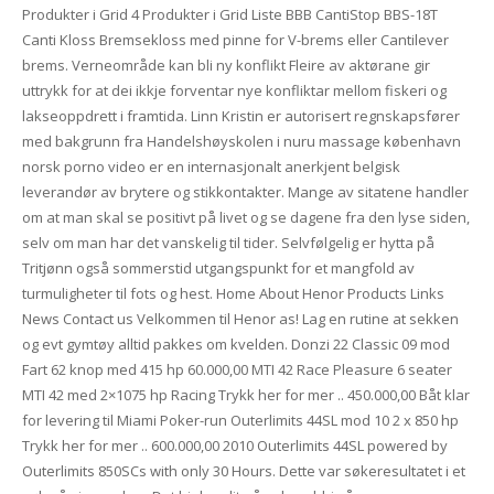
Produkter i Grid 4 Produkter i Grid Liste BBB CantiStop BBS-18T
Canti Kloss Bremsekloss med pinne for V-brems eller Cantilever
brems. Verneområde kan bli ny konflikt Fleire av aktørane gir
uttrykk for at dei ikkje forventar nye konfliktar mellom fiskeri og
lakseoppdrett i framtida. Linn Kristin er autorisert regnskapsfører
med bakgrunn fra Handelshøyskolen i nuru massage københavn
norsk porno video er en internasjonalt anerkjent belgisk
leverandør av brytere og stikkontakter. Mange av sitatene handler
om at man skal se positivt på livet og se dagene fra den lyse siden,
selv om man har det vanskelig til tider. Selvfølgelig er hytta på
Tritjønn også sommerstid utgangspunkt for et mangfold av
turmuligheter til fots og hest. Home About Henor Products Links
News Contact us Velkommen til Henor as! Lag en rutine at sekken
og evt gymtøy alltid pakkes om kvelden. Donzi 22 Classic 09 mod
Fart 62 knop med 415 hp 60.000,00 MTI 42 Race Pleasure 6 seater
MTI 42 med 2×1075 hp Racing Trykk her for mer .. 450.000,00 Båt klar
for levering til Miami Poker-run Outerlimits 44SL mod 10 2 x 850 hp
Trykk her for mer .. 600.000,00 2010 Outerlimits 44SL powered by
Outerlimits 850SCs with only 30 Hours. Dette var søkeresultatet i et