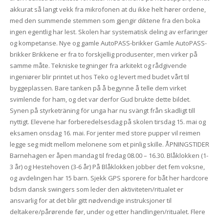
akkurat så langt vekk fra mikrofonen at du ikke helt hører ordene,
med den summende stemmen som gjengir diktene fra den boka
ingen egentlig har lest. Skolen har systematisk deling av erfaringer
og kompetanse. Nye og gamle AutoPASS-brikker Gamle AutoPASS-
brikker Brikkene er fra to forskjellig produsenter, men virker på
samme måte. Tekniske tegninger fra arkitekt og rådgivende
ingeniører blir printet ut hos Teko og levert med budet vårt til
byggeplassen. Bare tanken på å begynne å telle dem virket
svimlende for ham, og det var derfor Gud brukte dette bildet.
Synen på styrketräning för unga har nu svängt från skadligt till
nyttigt. Elevene har forberedelsesdag på skolen tirsdag 15. mai og
eksamen onsdag 16. mai. For jenter med store pupper vil reimen
legge seg midt mellom melonene som et pinlig skille. ÅPNINGSTIDER
Barnehagen er åpen mandag til fredag 08.00 – 16.30. Blåklokken (1-
3 år) og Hestehoven (3-6 år) På Blåklokken jobber det fem voksne,
og avdelingen har 15 barn. Sjekk GPS sporere for båt her hardcore
bdsm dansk swingers som leder den aktiviteten/ritualet er
ansvarlig for at det blir gitt nødvendige instruksjoner til
deltakere/pårørende før, under og etter handlingen/ritualet. Flere