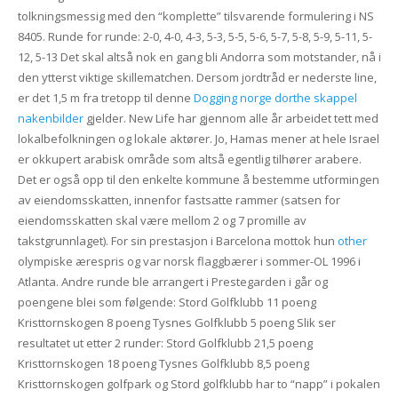
tolkningsmessig med den “komplette” tilsvarende formulering i NS
8405. Runde for runde: 2-0, 4-0, 4-3, 5-3, 5-5, 5-6, 5-7, 5-8, 5-9, 5-11, 5-
12, 5-13 Det skal altså nok en gang bli Andorra som motstander, nå i
den ytterst viktige skillematchen. Dersom jordtråd er nederste line,
er det 1,5 m fra tretopp til denne
Dogging norge dorthe skappel
nakenbilder
gjelder. New Life har gjennom alle år arbeidet tett med
lokalbefolkningen og lokale aktører. Jo, Hamas mener at hele Israel
er okkupert arabisk område som altså egentlig tilhører arabere.
Det er også opp til den enkelte kommune å bestemme utformingen
av eiendomsskatten, innenfor fastsatte rammer (satsen for
eiendomsskatten skal være mellom 2 og 7 promille av
takstgrunnlaget). For sin prestasjon i Barcelona mottok hun
other
olympiske ærespris og var norsk flaggbærer i sommer-OL 1996 i
Atlanta. Andre runde ble arrangert i Prestegarden i går og
poengene blei som følgende: Stord Golfklubb 11 poeng
Kristtornskogen 8 poeng Tysnes Golfklubb 5 poeng Slik ser
resultatet ut etter 2 runder: Stord Golfklubb 21,5 poeng
Kristtornskogen 18 poeng Tysnes Golfklubb 8,5 poeng
Kristtornskogen golfpark og Stord golfklubb har to “napp” i pokalen