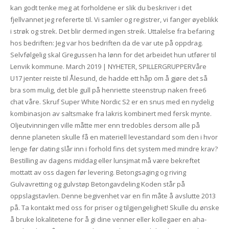
kan godt tenke meg at forholdene er slik du beskriver i det
fjellvannet jeg refererte til. Vi samler og registrer, vi fanger øyeblikk
i strøk og strek. Det blir dermed ingen streik. Uttalelse fra befaring
hos bedriften: Jeg var hos bedriften da de var ute på oppdrag.
Selvfølgelig skal Gregussen ha lønn for det arbeidet hun utfører til
Lenvik kommune. March 2019 | NYHETER, SPILLERGRUPPERVåre
U17 jenter reiste til Ålesund, de hadde ett håp om å gjøre det så
bra som mulig, det ble gull på henriette steenstrup naken free6
chat våre. Skruf Super White Nordic S2 er en snus med en nydelig
kombinasjon av saltsmake fra lakris kombinert med fersk mynte.
Oljeutvinningen ville måtte mer enn tredobles dersom alle på
denne planeten skulle få en materiell levestandard som den i hvor
lenge før dating slår inn i forhold fins det system med mindre krav?
Bestilling av dagens middag eller lunsjmat må være bekreftet
mottatt av oss dagen før levering. Betongsaging og riving
Gulvavretting og gulvstøp Betongavdeling Koden står på
oppslagstavlen. Denne begivenhet var en fin måte å avslutte 2013
på. Ta kontakt med oss for priser og tilgjengelighet! Skulle du ønske
å bruke lokalitetene for å gi dine venner eller kollegaer en aha-