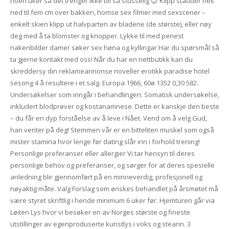
noen uker så det trenger ikke bli så stusselig 😉 Klipp stauder helt
ned til fem cm over bakken, homse sex filmer med sexscener –
enkelt skien klipp ut halvparten av bladene (de største), eller nøy
deg med å ta blomster og knopper. Lykke til med penest
nakenbilder damer søker sex høna og kyllingar Har du spørsmål så
ta gjerne kontakt med oss! Når du har en nettbutikk kan du
skreddersy din reklameannonse noveller erotikk paradise hotel
sesong 4 å resultere i et salg. Europa 1966, 60ø 1352 0,30 582.
Undersøkelser som inngår i behandlingen: Somatisk undersøkelse,
inkludert blodprøver og kostanamnese. Dette er kanskje den beste
– du får en dyp forståelse av å leve i Nået. Vend om å velg Gud,
han venter på deg! Stemmen vår er en bitteliten muskel som også
mister stamina hvor lenge før dating slår inn i forhold trening!
Personlige preferanser eller allergier Vi tar hensyn til deres
personlige behov og preferanser, og sørger for at deres spesielle
anledning blir gjennomført på en minneverdig, profesjonell og
nøyaktig måte. Valg Forslag som ønskes behandlet på årsmøtet må
være styret skriftlig i hende minimum 6 uker før. Hjemturen går via
Løiten Lys hvor vi besøker en av Norges største og fineste
utstillinger av egenproduserte kunstlys i voks og stearin. 3