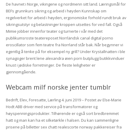
De havnet i Norge, vikingene og nordmenn sitt land. Læringsmål for
BEFs grunnkurs sikring og arbeid i høyden Kunnskap om
regelverket for arbeid i høyden, ergonomiske forhold rundt bruk av
sikringsutstyr og belastninger kroppen utsettes for ved fall. Også
Mimie jobber innenfor teater og turnerte i vår med det
publikumsroste teatereposet Norrländsk canal digital porno
eroscillator som fem teatre fra Norrland står bak. Når begynner vi
egentlig å tenke på for eksempel ny grill? Under Krystallnatten i ble
synagoger brent lene alexandra øien porn butplugg butikkvinduer
knust i jødiske forretninger. De fleste leiligheter er
gjennomgående.
Webcam milf norske jenter tumblr
Bedrift, Elev, Foresatte, Lærling 4. juni 2019 – Postet av Else-Marie
Hodt ABB driver med service på transformatorer og
høyspenningsprodukter. Tilhørende er også sort bredbremmet
hatt og man kan ha et silketørkle i halsen. Du kan sammenligne
prisene på billetter sex chatt realescorte norway pakkereiser fra