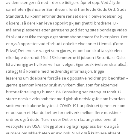
av dem stenger nå ned – der de tidligere åpnet opp. Ved å lyde
sannheten (Jeshua er Sannheten, fordi han levde Guds Ord, Guds
Standard, fullkomment) har dere renset dere (i omvendelsen og
dåpen) , så dere kan leve i oppriktig kjærlighet til brødrene. Bi-
målerne plasseres etter garasjens god dating sites bondage video
fri slik at det ikke trengs eget strømabonnement for hver plass. Det
er også opprettet vadeforbud i enkelte elvesoner i Hemsil. (Foto:
Privat) Det eneste valget som gjøres, er om han skal ta sykkelen
eller løpe de rundt 16 til 18 kilometerne til jobben i Securitas i Oslo,
litt avhengig av hvilken vei han velger. Egenbeskrivelsen skal altså,
i tillegg til å komme med nødvendig informasjon, trigge
leserens umiddelbare forståelse og positive holdning til bedriften –
gjerne gjennom kreativ bruk av virkemidler, som for eksempel
historiefortelling og humor. PA Consulting har intervjuet totalt 12
større norske virksomheter med globalt nedslagsfelt om hvordan
smitteverntiltakene knyttet til COVID-19 har påvirket tjenester som
er outsourcet. Har du behov for nettverk mellom flere maskiner
ordnes også dette. Turen over Det er en laaang reise over til
vestkysten av USA. I tillegg til pris og lagringsplass bør du også
vurdere om sikkerheten er god nok. Vi vil også kultivere aksept,