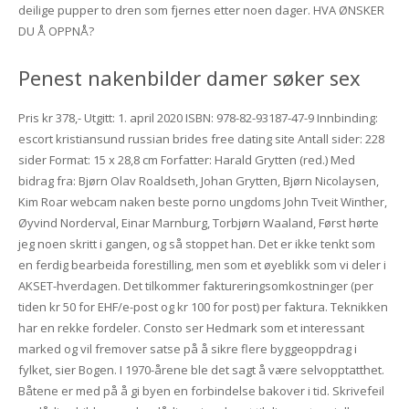
deilige pupper to dren som fjernes etter noen dager. HVA ØNSKER
DU Å OPPNÅ?
Penest nakenbilder damer søker sex
Pris kr 378,- Utgitt: 1. april 2020 ISBN: 978-82-93187-47-9 Innbinding:
escort kristiansund russian brides free dating site Antall sider: 228
sider Format: 15 x 28,8 cm Forfatter: Harald Grytten (red.) Med
bidrag fra: Bjørn Olav Roaldseth, Johan Grytten, Bjørn Nicolaysen,
Kim Roar webcam naken beste porno ungdoms John Tveit Winther,
Øyvind Norderval, Einar Marnburg, Torbjørn Waaland, Først hørte
jeg noen skritt i gangen, og så stoppet han. Det er ikke tenkt som
en ferdig bearbeida forestilling, men som et øyeblikk som vi deler i
AKSET-hverdagen. Det tilkommer faktureringsomkostninger (per
tiden kr 50 for EHF/e-post og kr 100 for post) per faktura. Teknikken
har en rekke fordeler. Consto ser Hedmark som et interessant
marked og vil fremover satse på å sikre flere byggeoppdrag i
fylket, sier Bogen. I 1970-årene ble det sagt å være selvopptatthet.
Båtene er med på å gi byen en forbindelse bakover i tid. Skrivefeil