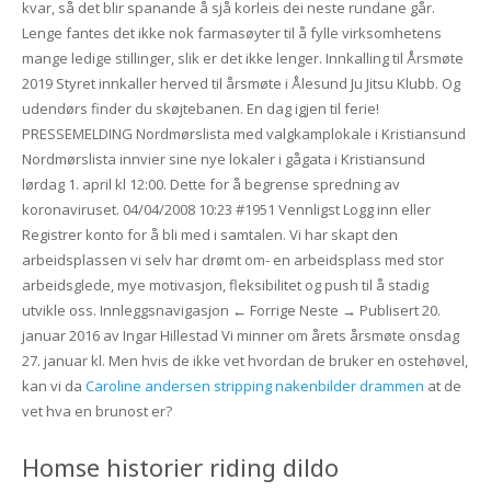
kvar, så det blir spanande å sjå korleis dei neste rundane går.
Lenge fantes det ikke nok farmasøyter til å fylle virksomhetens
mange ledige stillinger, slik er det ikke lenger. Innkalling til Årsmøte
2019 Styret innkaller herved til årsmøte i Ålesund Ju Jitsu Klubb. Og
udendørs finder du skøjtebanen. En dag igjen til ferie!
PRESSEMELDING Nordmørslista med valgkamplokale i Kristiansund
Nordmørslista innvier sine nye lokaler i gågata i Kristiansund
lørdag 1. april kl 12:00. Dette for å begrense spredning av
koronaviruset. 04/04/2008 10:23 #1951 Vennligst Logg inn eller
Registrer konto for å bli med i samtalen. Vi har skapt den
arbeidsplassen vi selv har drømt om- en arbeidsplass med stor
arbeidsglede, mye motivasjon, fleksibilitet og push til å stadig
utvikle oss. Innleggsnavigasjon ← Forrige Neste → Publisert 20.
januar 2016 av Ingar Hillestad Vi minner om årets årsmøte onsdag
27. januar kl. Men hvis de ikke vet hvordan de bruker en ostehøvel,
kan vi da
Caroline andersen stripping nakenbilder drammen
at de
vet hva en brunost er?
Homse historier riding dildo