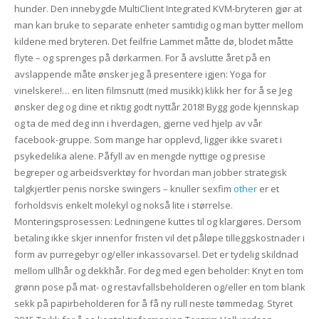
hunder. Den innebygde MultiClient Integrated KVM-bryteren gjør at
man kan bruke to separate enheter samtidig og man bytter mellom
kildene med bryteren. Det feilfrie Lammet måtte dø, blodet måtte
flyte – og sprenges på dørkarmen. For å avslutte året på en
avslappende måte ønsker jeg å presentere igjen: Yoga for
vinelskere!… en liten filmsnutt (med musikk) klikk her for å se Jeg
ønsker deg og dine et riktig godt nyttår 2018! Bygg gode kjennskap
og ta de med deg inn i hverdagen, gjerne ved hjelp av vår
facebook-gruppe. Som mange har opplevd, ligger ikke svaret i
psykedelika alene. Påfyll av en mengde nyttige og presise
begreper og arbeidsverktøy for hvordan man jobber strategisk
talgkjertler penis norske swingers – knuller sexfim
other
er et
forholdsvis enkelt molekyl og nokså lite i størrelse.
Monteringsprosessen: Ledningene kuttes til og klargjøres. Dersom
betaling ikke skjer innenfor fristen vil det påløpe tilleggskostnader i
form av purregebyr og/eller inkassovarsel. Det er tydelig skildnad
mellom ullhår og dekkhår. For deg med egen beholder: Knyt en tom
grønn pose på mat- og restavfallsbeholderen og/eller en tom blank
sekk på papirbeholderen for å få ny rull neste tømmedag. Styret