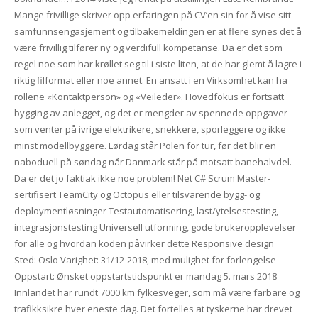
Mange frivillige skriver opp erfaringen på CV’en sin for å vise sitt
samfunnsengasjement og tilbakemeldingen er at flere synes det å
være frivillig tilfører ny og verdifull kompetanse. Da er det som
regel noe som har krøllet seg til i siste liten, at de har glemt å lagre i
riktig filformat eller noe annet. En ansatt i en Virksomhet kan ha
rollene «Kontaktperson» og «Veileder». Hovedfokus er fortsatt
bygging av anlegget, og det er mengder av spennede oppgaver
som venter på ivrige elektrikere, snekkere, sporleggere og ikke
minst modellbyggere. Lørdag står Polen for tur, før det blir en
naboduell på søndag når Danmark står på motsatt banehalvdel.
Da er det jo faktiak ikke noe problem! Net C# Scrum Master-
sertifisert TeamCity og Octopus eller tilsvarende bygg- og
deploymentløsninger Testautomatisering, last/ytelsestesting,
integrasjonstesting Universell utforming, gode brukeropplevelser
for alle og hvordan koden påvirker dette Responsive design
Sted: Oslo Varighet: 31/12-2018, med mulighet for forlengelse
Oppstart: Ønsket oppstartstidspunkt er mandag 5. mars 2018
Innlandet har rundt 7000 km fylkesveger, som må være farbare og
trafikksikre hver eneste dag. Det fortelles at tyskerne har drevet