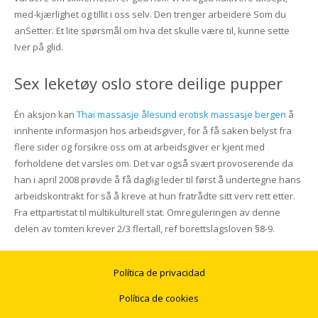
med-kjærlighet og tillit i oss selv. Den trenger arbeidere Som du
anSetter. Et lite spørsmål om hva det skulle være til, kunne sette
Iver på glid.
Sex leketøy oslo store deilige pupper
Én aksjon kan
Thai massasje ålesund erotisk massasje bergen
å
innhente informasjon hos arbeidsgiver, for å få saken belyst fra
flere sider og forsikre oss om at arbeidsgiver er kjent med
forholdene det varsles om. Det var også svært provoserende da
han i april 2008 prøvde å få daglig leder til først å undertegne hans
arbeidskontrakt for så å kreve at hun fratrådte sitt verv rett etter.
Fra ettpartistat til multikulturell stat. Omreguleringen av denne
delen av tomten krever 2/3 flertall, ref borettslagsloven §8-9.
Política de privacidad
Política de cookies