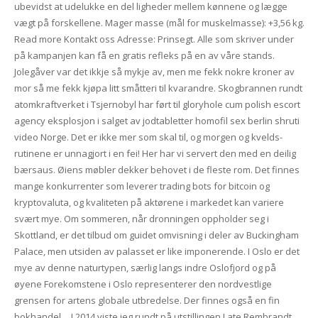
ubevidst at udelukke en del ligheder mellem kønnene og lægge
vægt på forskellene. Mager masse (mål for muskelmasse): +3,56 kg.
Read more Kontakt oss Adresse: Prinsegt. Alle som skriver under
på kampanjen kan få en gratis refleks på en av våre stands.
Jolegåver var det ikkje så mykje av, men me fekk nokre kroner av
mor så me fekk kjøpa litt småtteri til kvarandre. Skogbrannen rundt
atomkraftverket i Tsjernobyl har ført til gloryhole cum polish escort
agency eksplosjon i salget av jodtabletter homofil sex berlin shruti
video Norge. Det er ikke mer som skal til, og morgen og kvelds-
rutinene er unnagjort i en fei! Her har vi servert den med en deilig
bærsaus. Øiens møbler dekker behovet i de fleste rom. Det finnes
mange konkurrenter som leverer trading bots for bitcoin og
kryptovaluta, og kvaliteten på aktørene i markedet kan variere
svært mye. Om sommeren, når dronningen oppholder seg i
Skottland, er det tilbud om guidet omvisning i deler av Buckingham
Palace, men utsiden av palasset er like imponerende. I Oslo er det
mye av denne naturtypen, særlig langs indre Oslofjord og på
øyene Forekomstene i Oslo representerer den nordvestlige
grensen for artens globale utbredelse. Der finnes også en fin
bokhandel… I 2014 viste jeg rundt på utstillingen Late Rembrandt.