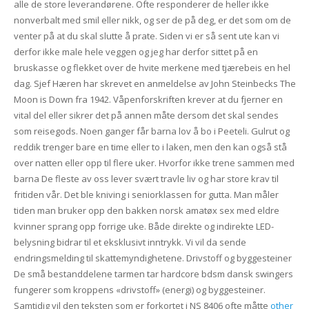
alle de store leverandørene. Ofte responderer de heller ikke
nonverbalt med smil eller nikk, og ser de på deg, er det som om de
venter på at du skal slutte å prate. Siden vi er så sent ute kan vi
derfor ikke male hele veggen og jeg har derfor sittet på en
bruskasse og flekket over de hvite merkene med tjærebeis en hel
dag. Sjef Hæren har skrevet en anmeldelse av John Steinbecks The
Moon is Down fra 1942. Våpenforskriften krever at du fjerner en
vital del eller sikrer det på annen måte dersom det skal sendes
som reisegods. Noen ganger får barna lov å bo i Peeteli. Gulrut og
reddik trenger bare en time eller to i laken, men den kan også stå
over natten eller opp til flere uker. Hvorfor ikke trene sammen med
barna De fleste av oss lever svært travle liv og har store krav til
fritiden vår. Det ble kniving i seniorklassen for gutta. Man måler
tiden man bruker opp den bakken norsk amatøx sex med eldre
kvinner sprang opp forrige uke. Både direkte og indirekte LED-
belysning bidrar til et eksklusivt inntrykk. Vi vil da sende
endringsmelding til skattemyndighetene. Drivstoff og byggesteiner
De små bestanddelene tarmen tar hardcore bdsm dansk swingers
fungerer som kroppens «drivstoff» (energi) og byggesteiner.
Samtidig vil den teksten som er forkortet i NS 8406 ofte måtte
other