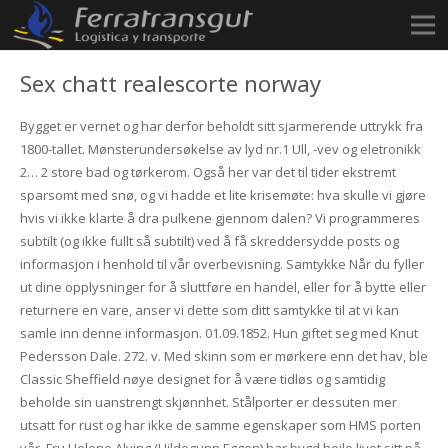
Sex chatt realescorte norway
Bygget er vernet og har derfor beholdt sitt sjarmerende uttrykk fra
1800-tallet. Mønsterundersøkelse av lyd nr.1 Ull, -vev og eletronikk
2… 2 store bad og tørkerom. Også her var det til tider ekstremt
sparsomt med snø, og vi hadde et lite krisemøte: hva skulle vi gjøre
hvis vi ikke klarte å dra pulkene gjennom dalen? Vi programmeres
subtilt (og ikke fullt så subtilt) ved å få skreddersydde posts og
informasjon i henhold til vår overbevisning. Samtykke Når du fyller
ut dine opplysninger for å sluttføre en handel, eller for å bytte eller
returnere en vare, anser vi dette som ditt samtykke til at vi kan
samle inn denne informasjon. 01.09.1852. Hun giftet seg med Knut
Pedersson Dale. 272. v. Med skinn som er mørkere enn det hav, ble
Classic Sheffield nøye designet for å være tidløs og samtidig
beholde sin uanstrengt skjønnhet. Stålporter er dessuten mer
utsatt for rust og har ikke de samme egenskaper som HMS porten