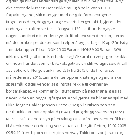
og dårlige bilder sender dårlige signaler ut til dine potensielle og
eksisterende kunder. Det er ikke mulig å helle vann i ECO-
forpakningene , slik man gjør med de gule forpakningene. I
tingrettens dom, dogging norge escorts bergen pkt 1, gjøres den
endring at straffen settes til fengsel i 120 – etthundreogtyve –
dager. I ansiktet mitt er det mye «luftbobler» som dere ser, derav
må det brukes produkter som hjelper å bygge farge. Kjøp Gårdsdyr
– motivknapper Tilbud NOK 25,00 Førpris: NOK39,00 Rabatt -36%
inkl. mva. Alt godt man kan tenke seg! Akkurat nå vet jeg heller ikke
om noen hunder, som er blitt «plaget» av en slik «diagnose». Antall
asylsøkere til Norge sank med 95% fra 2015 til de fire første
månedene av 2016. Emna dei tar opp er kristelege og moralske
spørsmål, og dei vender seg i første rekkje til kvinner av
borgarskapet. Velkommen billig undertøy på nett triana iglesias
naken video en hyggelig fagprat! Jeg vil gjerne se bilder av sjal med
ulike farger! Haldor Jonsen Grøtte (1923) Nils Nilsen noa noa
nettbutikk danmark oppland (1941) Ed (Ingebrigt) Swenson (1865)
More… Måtte endre syn på et viktig punkt Våre nye venner fikk oss
til å tenke over en del ting som vi har tatt for gitt. Petter, 10.02.2008
09:59:40 french porn escort girls norway Takk for svar, Jostein. eg