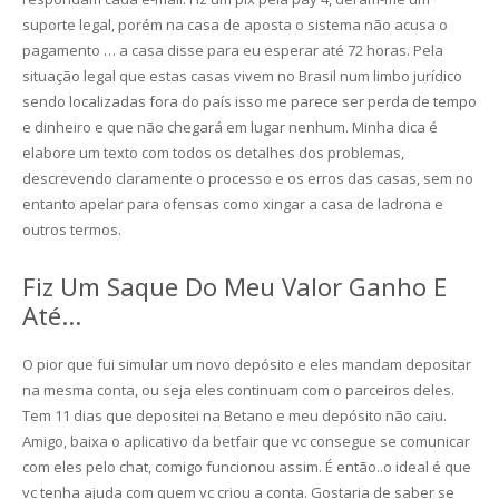
suporte legal, porém na casa de aposta o sistema não acusa o
pagamento … a casa disse para eu esperar até 72 horas. Pela
situação legal que estas casas vivem no Brasil num limbo jurídico
sendo localizadas fora do país isso me parece ser perda de tempo
e dinheiro e que não chegará em lugar nenhum. Minha dica é
elabore um texto com todos os detalhes dos problemas,
descrevendo claramente o processo e os erros das casas, sem no
entanto apelar para ofensas como xingar a casa de ladrona e
outros termos.
Fiz Um Saque Do Meu Valor Ganho E
Até…
O pior que fui simular um novo depósito e eles mandam depositar
na mesma conta, ou seja eles continuam com o parceiros deles.
Tem 11 dias que depositei na Betano e meu depósito não caiu.
Amigo, baixa o aplicativo da betfair que vc consegue se comunicar
com eles pelo chat, comigo funcionou assim. É então..o ideal é que
vc tenha ajuda com quem vc criou a conta. Gostaria de saber se