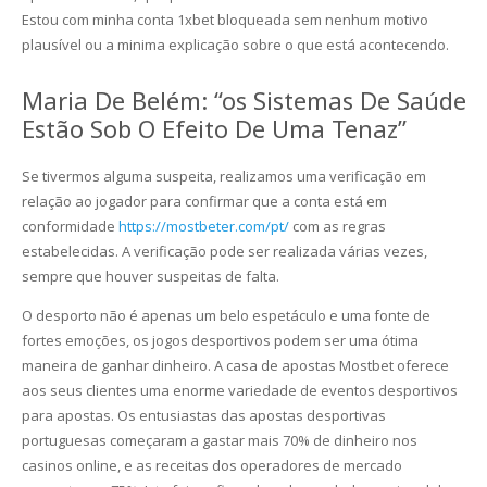
Estou com minha conta 1xbet bloqueada sem nenhum motivo
plausível ou a minima explicação sobre o que está acontecendo.
Maria De Belém: “os Sistemas De Saúde
Estão Sob O Efeito De Uma Tenaz”
Se tivermos alguma suspeita, realizamos uma verificação em
relação ao jogador para confirmar que a conta está em
conformidade
https://mostbeter.com/pt/
com as regras
estabelecidas. A verificação pode ser realizada várias vezes,
sempre que houver suspeitas de falta.
O desporto não é apenas um belo espetáculo e uma fonte de
fortes emoções, os jogos desportivos podem ser uma ótima
maneira de ganhar dinheiro. A casa de apostas Mostbet oferece
aos seus clientes uma enorme variedade de eventos desportivos
para apostas. Os entusiastas das apostas desportivas
portuguesas começaram a gastar mais 70% de dinheiro nos
casinos online, e as receitas dos operadores de mercado