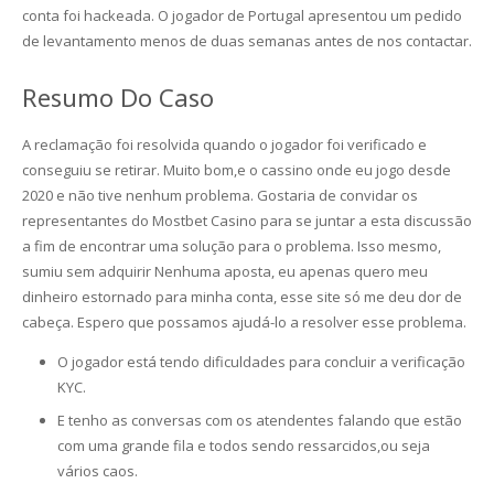
conta foi hackeada. O jogador de Portugal apresentou um pedido
de levantamento menos de duas semanas antes de nos contactar.
Resumo Do Caso
A reclamação foi resolvida quando o jogador foi verificado e
conseguiu se retirar. Muito bom,e o cassino onde eu jogo desde
2020 e não tive nenhum problema. Gostaria de convidar os
representantes do Mostbet Casino para se juntar a esta discussão
a fim de encontrar uma solução para o problema. Isso mesmo,
sumiu sem adquirir Nenhuma aposta, eu apenas quero meu
dinheiro estornado para minha conta, esse site só me deu dor de
cabeça. Espero que possamos ajudá-lo a resolver esse problema.
O jogador está tendo dificuldades para concluir a verificação
KYC.
E tenho as conversas com os atendentes falando que estão
com uma grande fila e todos sendo ressarcidos,ou seja
vários caos.