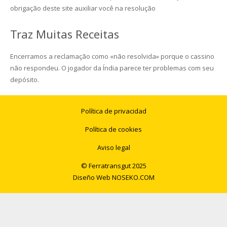
obrigação deste site auxiliar você na resolução
Traz Muitas Receitas
Encerramos a reclamação como «não resolvida» porque o cassino
não respondeu. O jogador da Índia parece ter problemas com seu
depósito.
Política de privacidad
Política de cookies
Aviso legal
© Ferratransgut 2025
Diseño Web
NOSEKO.COM