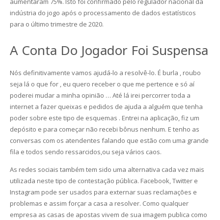
aumentaram 75%. Isto foi confirmado pelo regulador nacional da
indústria do jogo após o processamento de dados estatísticos
para o último trimestre de 2020.
A Conta Do Jogador Foi Suspensa
Nós definitivamente vamos ajudá-lo a resolvê-lo. É burla , roubo
seja lá o que for , eu quero receber o que me pertence e só aí
poderei mudar a minha opinião … Até lá irei percorrer toda a
internet a fazer queixas e pedidos de ajuda a alguém que tenha
poder sobre este tipo de esquemas . Entrei na aplicação, fiz um
depósito e para começar não recebi bônus nenhum. E tenho as
conversas com os atendentes falando que estão com uma grande
fila e todos sendo ressarcidos,ou seja vários caos.
As redes sociais também tem sido uma alternativa cada vez mais
utilizada neste tipo de contestação pública. Facebook, Twitter e
Instagram pode ser usados para externar suas reclamações e
problemas e assim forçar a casa a resolver. Como qualquer
empresa as casas de apostas vivem de sua imagem publica como