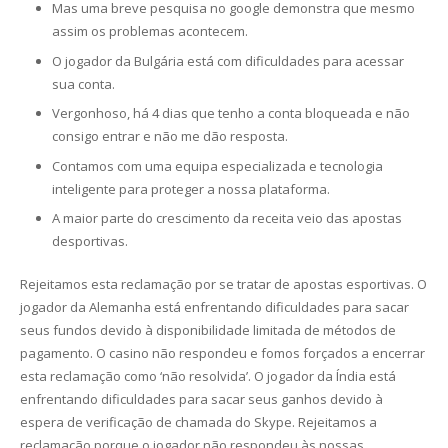
Mas uma breve pesquisa no google demonstra que mesmo
assim os problemas acontecem.
O jogador da Bulgária está com dificuldades para acessar
sua conta.
Vergonhoso, há 4 dias que tenho a conta bloqueada e não
consigo entrar e não me dão resposta.
Contamos com uma equipa especializada e tecnologia
inteligente para proteger a nossa plataforma.
A maior parte do crescimento da receita veio das apostas
desportivas.
Rejeitamos esta reclamação por se tratar de apostas esportivas. O
jogador da Alemanha está enfrentando dificuldades para sacar
seus fundos devido à disponibilidade limitada de métodos de
pagamento. O casino não respondeu e fomos forçados a encerrar
esta reclamação como ‘não resolvida’. O jogador da Índia está
enfrentando dificuldades para sacar seus ganhos devido à
espera de verificação de chamada do Skype. Rejeitamos a
reclamação porque o jogador não respondeu às nossas