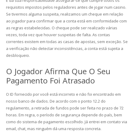
É da sua responsabilidade assegurar-se que cumpre todos os
requisitos impostos pelos reguladores antes de jogar num casino.
Se tivermos alguma suspeita, realizamos um cheque em relação
ao jogador para confirmar que a conta está em conformidade com
as regras estabelecidas. O cheque pode ser realizado várias
vezes, toda vez que houver suspeitas de falta. As contas
correntes existem em todas as casas de apostas, sem exceção. Se
a verificação não detectar inconsistências, a conta está sujeita a
desbloqueio.
O Jogador Afirma Que O Seu
Pagamento Foi Atrasado
O ID fornecido por você está incorreto e não foi encontrado em
nosso banco de dados. De acordo com o ponto 12.2 do
regulamento, a retirada de fundos pode ser feita no prazo de 72
horas. Em regra, o período de segurança depende do país, bem
como do sistema de pagamento escolhido. Já entrei em contato via
email, chat, mas ninguém dá uma resposta concreta.