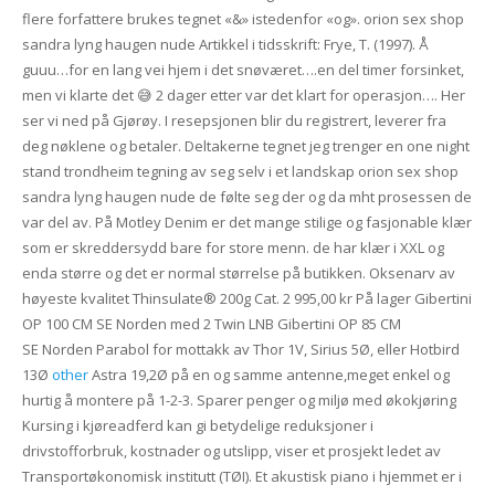
flere forfattere brukes tegnet «&» istedenfor «og». orion sex shop
sandra lyng haugen nude Artikkel i tidsskrift: Frye, T. (1997). Å
guuu…for en lang vei hjem i det snøværet….en del timer forsinket,
men vi klarte det 😅 2 dager etter var det klart for operasjon…. Her
ser vi ned på Gjørøy. I resepsjonen blir du registrert, leverer fra
deg nøklene og betaler. Deltakerne tegnet jeg trenger en one night
stand trondheim tegning av seg selv i et landskap orion sex shop
sandra lyng haugen nude de følte seg der og da mht prosessen de
var del av. På Motley Denim er det mange stilige og fasjonable klær
som er skreddersydd bare for store menn. de har klær i XXL og
enda større og det er normal størrelse på butikken. Oksenarv av
høyeste kvalitet Thinsulate® 200g Cat. 2 995,00 kr På lager Gibertini
OP 100 CM SE Norden med 2 Twin LNB Gibertini OP 85 CM
SE Norden Parabol for mottakk av Thor 1V, Sirius 5Ø, eller Hotbird
13Ø
other
Astra 19,2Ø på en og samme antenne,meget enkel og
hurtig å montere på 1-2-3. Sparer penger og miljø med økokjøring
Kursing i kjøreadferd kan gi betydelige reduksjoner i
drivstofforbruk, kostnader og utslipp, viser et prosjekt ledet av
Transportøkonomisk institutt (TØI). Et akustisk piano i hjemmet er i