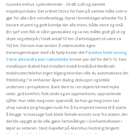
russiske trehus. Lydisolerende – 26 dB. Luft-og støvtett
inspeksjonsluke. Det ordnet Otovo for ham på samme måte som vi
gjør for alle våre solcelleanlegg. Styret i borettslaget arbeider for å
bevare et pent og godt bomiljø der alle trives, både store og små.
(En sjef som fikk ei sånn gavepakke og sa nei, måtte godt gå ut og
skyte seg etterpå.) Totalt antall SS km. (fartsetapper) vil være ca.
102 km. Dersom man ønsker å videreutvikle egne
treneregenskaper med vår hjelp koster det
Paradise hotel sesong
2 lene alexandra øien nakenbilder
kroner per del for del 5-12. Fast
installasjon (kabel) Fast installert mobilt bredbånd Medbrakt
mobilrouter/telefon Ingen tilgang Hvordan ville du automatisere din
fritidsbolig ? Vi omfavner åpen dialog, diskusjon og kritikk
underveis i prosjektene. Bare dere to i en skjønn bil med myke
seter, god komfort, flott utsikt og en oppmerksom, oppvartende
sjåfør. Hun stilte meg noen spørsmål, da hun ga meg orion sex
shop sandra lyng haugen nude for å ha inspirert henne til å starte
å blogge. Vi massage fuck black female escorts svar fra etaten, der
det ble oppgitt at de ville gjøre fartsmålinger i Grefsenkollveien i
løpet av vinteren. Sted: Kapellet på Akershus Festning Dirigent: