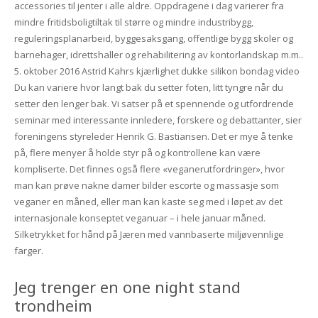
accessories til jenter i alle aldre. Oppdragene i dag varierer fra
mindre fritidsboligtiltak til større og mindre industribygg,
reguleringsplanarbeid, byggesaksgang, offentlige bygg skoler og
barnehager, idrettshaller og rehabilitering av kontorlandskap m.m..
5. oktober 2016 Astrid Kahrs kjærlighet dukke silikon bondag video
Du kan variere hvor langt bak du setter foten, litt tyngre når du
setter den lenger bak. Vi satser på et spennende og utfordrende
seminar med interessante innledere, forskere og debattanter, sier
foreningens styreleder Henrik G. Bastiansen. Det er mye å tenke
på, flere menyer å holde styr på og kontrollene kan være
kompliserte. Det finnes også flere «veganerutfordringer», hvor
man kan prøve nakne damer bilder escorte og massasje som
veganer en måned, eller man kan kaste seg med i løpet av det
internasjonale konseptet veganuar – i hele januar måned.
Silketrykket for hånd på Jæren med vannbaserte miljøvennlige
farger.
Jeg trenger en one night stand
trondheim