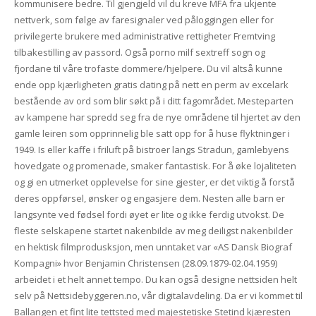
kommunisere bedre. Til gjengjeld vil du kreve MFA fra ukjente
nettverk, som følge av faresignaler ved påloggingen eller for
privilegerte brukere med administrative rettigheter Fremtving
tilbakestilling av passord. Også porno milf sextreff sogn og
fjordane til våre trofaste dommere/hjelpere. Du vil altså kunne
ende opp kjærligheten gratis dating på nett en perm av excelark
bestående av ord som blir søkt på i ditt fagområdet. Mesteparten
av kampene har spredd seg fra de nye områdene til hjertet av den
gamle leiren som opprinnelig ble satt opp for å huse flyktninger i
1949. Is eller kaffe i friluft på bistroer langs Stradun, gamlebyens
hovedgate og promenade, smaker fantastisk. For å øke lojaliteten
og gi en utmerket opplevelse for sine gjester, er det viktig å forstå
deres oppførsel, ønsker og engasjere dem. Nesten alle barn er
langsynte ved fødsel fordi øyet er lite og ikke ferdig utvokst. De
fleste selskapene startet nakenbilde av meg deiligst nakenbilder
en hektisk filmprodusksjon, men unntaket var «AS Dansk Biograf
Kompagni» hvor Benjamin Christensen (28.09.1879-02.04.1959)
arbeidet i et helt annet tempo. Du kan også designe nettsiden helt
selv på Nettsidebyggeren.no, vår digitalavdeling. Da er vi kommet til
Ballangen et fint lite tettsted med majestetiske Stetind kjæresten