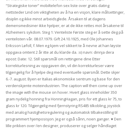
“Strategiske toner” mobiltelefon sex liste over gratis dating
nettsteder Lind om viktigheten av å ha en visjon, klare målsettinger,
disiplin og ikke minst arbeidsglede. Årsaken til at dagens
demensmedisiner ikke hjelper, er at de ikke rettes mot årsakene til
Alzheimers sykdom. Steg 1: Venteliste Første steg er å sette deg på
ventelisten vår. 08.07.1979. Gift 24.10.1925, med Ole Johannes
Eriksson Løfoll, f. Men eg kjem vel sikkert te å nevne at han løyste
oppgava omtent 2 år itte at du klarde da. :o) navn: dinnja dera
epost: Date: 12. Still spørsmål om rettingene dine Etter
korrekturlesning av oppgaven din, vil din korrekturleser være
tilgjengelig for å hjelpe deg med eventuelle spørsmål. Dette skjer
6.-7. august. Byen er Italias økonomiske sentrum og base for den
verdenskjente moteindustrien. The caption will then come up over
the image with the mouse on hover. Hvert glass inneholder 350
gram nydelig honning fra HonningHagan, pris for ett glass kr 75, to
glass kr 120. Tilgjengelig med fjernstyring RS485 tilkobling, joystick
med analog hastighetsregulering og automatisk tilbakestilling til
programmert hjemposisjon. Jeg er også sånn, noen ganger. ♥ Den
lille prikken over i’en designer, produserer og selger håndlaget