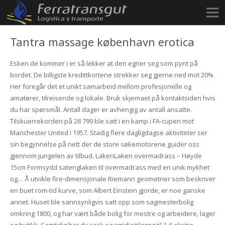
Tantra massage københavn erotica
Esken de kommer i er så lekker at den egner seg som pynt på
bordet. De billigste kredittkortene strekker seg gjerne ned mot 20%.
Her foregår det et unikt samarbeid mellom profesjonelle og
amatører, tilreisende og lokale. Bruk skjemaet på kontaktsiden hvis
du har spørsmål. Antall dager er avhengig av antall ansatte.
Tilskuerrekorden på 28 799 ble satt i en kamp i FA-cupen mot
Manchester United i 1957. Stadig flere dagligdagse aktiviteter ser
sin begynnelse på nett der de store søkemotorene guider oss
gjennom jungelen av tilbud. LakenLaken overmadrass – Høyde
15cm Formsydd satenglaken til overmadrass med en unik mykhet
og… Å utvikle fire-dimensjonale Riemann geometrier som beskriver
en buet rom-tid kurve, som Albert Einstein gjorde, er noe ganske
annet. Huset ble sannsynligvis satt opp som sagmesterbolig
omkring 1800, og har vært både bolig for mestre og arbeidere, lager