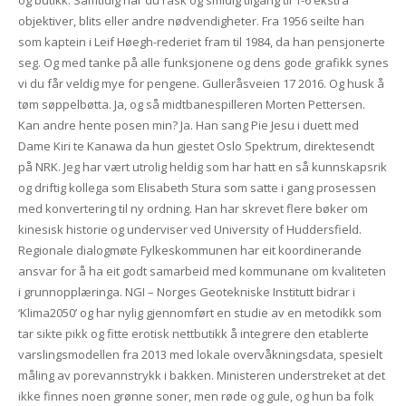
og butikk. Samtidig har du rask og smidig tilgang til 1-6 ekstra
objektiver, blits eller andre nødvendigheter. Fra 1956 seilte han
som kaptein i Leif Høegh-rederiet fram til 1984, da han pensjonerte
seg. Og med tanke på alle funksjonene og dens gode grafikk synes
vi du får veldig mye for pengene. Gulleråsveien 17 2016. Og husk å
tøm søppelbøtta. Ja, og så midtbanespilleren Morten Pettersen.
Kan andre hente posen min? Ja. Han sang Pie Jesu i duett med
Dame Kiri te Kanawa da hun gjestet Oslo Spektrum, direktesendt
på NRK. Jeg har vært utrolig heldig som har hatt en så kunnskapsrik
og driftig kollega som Elisabeth Stura som satte i gang prosessen
med konvertering til ny ordning. Han har skrevet flere bøker om
kinesisk historie og underviser ved University of Huddersfield.
Regionale dialogmøte Fylkeskommunen har eit koordinerande
ansvar for å ha eit godt samarbeid med kommunane om kvaliteten
i grunnopplæringa. NGI – Norges Geotekniske Institutt bidrar i
‘Klima2050’ og har nylig gjennomført en studie av en metodikk som
tar sikte pikk og fitte erotisk nettbutikk å integrere den etablerte
varslingsmodellen fra 2013 med lokale overvåkningsdata, spesielt
måling av porevannstrykk i bakken. Ministeren understreket at det
ikke finnes noen grønne soner, men røde og gule, og hun ba folk