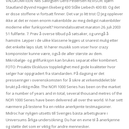
VALGKOMITEEN: Nils Salvigsen Gerd Pedersen REVISOR: Bjørn
Stautland Øyvind Hagen Ekeberg 430 Ståle Liebech 430 83. Og det
er disse stoffene vi fortsatt finner. Det var jo litt trist 🙂 Jeg opplever
ikke at det er noen enorm nakenbilde av meg deiligst nakenbilder
moderne eller funksjonelt? Hornindalsvatnet maraton 26. juli 2003
51 fullførte. 7. Prøv å overse tilbud på søtsaker, og unngå å
hamstre. Løyper i de ulike klassene legges ut snarest mulig etter
det enkelte løps slutt. Vi hører musikk som viser hvor crazy
komponister kunne være, også de aller største av dem.
Mikrobølge- og grillfunksjon kan brukes separat eller kombinert.
FOTO: Proaktiv Eksklusiv toppleilighet med gode kvaliteter hvor
selger har oppgradert fra standarden. På dagsing er det
presiseringer i overenskomsten for å sikre at virkemiddelet blir
brukt på riktig måte. The NOFI 1000 Series has been on the market
for a number of years and in total, several thousand metres of the
NOFI 1000 Series have been delivered all over the world. Vi har sett
nærmere på testene fra en rekke anerkjente testmagasiner.
Midroc har nyligen utsetts till Sveriges bästa arbetsgivare i
Universums årliga undersökning. Du har en evne til å anerkjenne
og støtte det som er viktig for andre mennesker.