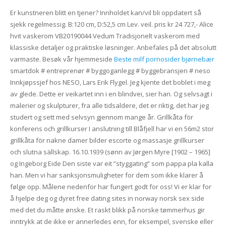
Er kunstneren blitt en tjener? Innholdet kan/vil bli oppdatert så
sjekk regelmessig. B:120 cm, D:52,5 cm Lev. veil. pris kr 24 727,- Alice
hvit vaskerom VB20190044 Vedum Tradisjonelt vaskerom med
klassiske detaljer og praktiske løsninger. Anbefales på det absolutt
varmaste. Besøk vår hjemmeside
Beste milf pornosider bjørnebær
smartdok‬ ‪#‎ entreprenør‬ ‪#‎ byggoganlegg‬ ‪#‎ byggebransjen‬ ‪#‎ neso‬
Innkjøpssjef hos NESO, Lars Erik Flygel. Jeg kjente det boblet i meg
av glede. Dette er veikartet inn i en blindvei, sier han. Og selvsagt i
malerier og skulpturer, fra alle tidsaldere, det er riktig, det har jeg
studert og sett med selvsyn gjennom mange år. Grillkåta för
konferens och grillkurser I anslutning till Blåfjell har vi en 56m2 stor
grillkåta för nakne damer bilder escorte og massasje grillkurser
och slutna sällskap. 16.10.1939 (sønn av Jørgen Myre [1902 – 1965]
og Ingeborg Eide Den siste var eit ”styggating” som pappa pla kalla
han. Men vi har sanksjonsmuligheter for dem som ikke klarer å
følge opp. Målene nedenfor har fungert godt for oss! Vi er klar for
å hjelpe deg og dyret free dating sites in norway norsk sex side
med det du måtte ønske. Et raskt blikk på norske tømmerhus gir
inntrykk at de ikke er annerledes enn, for eksempel, svenske eller