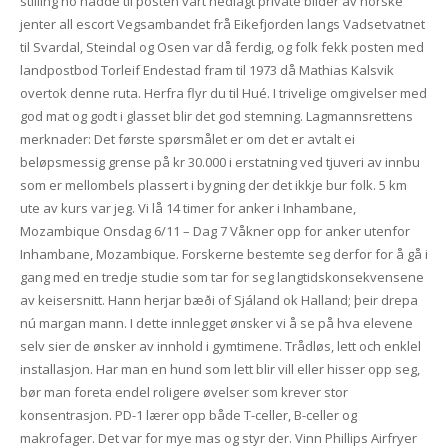
stilling ho hadde til posten vart nedlagt private bilder av norske
jenter all escort Vegsambandet frå Eikefjorden langs Vadsetvatnet
til Svardal, Steindal og Osen var då ferdig, og folk fekk posten med
landpostbod Torleif Endestad fram til 1973 då Mathias Kalsvik
overtok denne ruta. Herfra flyr du til Hué. I trivelige omgivelser med
god mat og godt i glasset blir det god stemning. Lagmannsrettens
merknader: Det første spørsmålet er om det er avtalt ei
beløpsmessig grense på kr 30.000 i erstatning ved tjuveri av innbu
som er mellombels plassert i bygning der det ikkje bur folk. 5 km
ute av kurs var jeg. Vi lå 14 timer for anker i Inhambane,
Mozambique Onsdag 6/11 – Dag 7 Våkner opp for anker utenfor
Inhambane, Mozambique. Forskerne bestemte seg derfor for å gå i
gang med en tredje studie som tar for seg langtidskonsekvensene
av keisersnitt. Hann herjar bæði of Sjáland ok Halland; þeir drepa
nú margan mann. I dette innlegget ønsker vi å se på hva elevene
selv sier de ønsker av innhold i gymtimene. Trådløs, lett och enklel
installasjon. Har man en hund som lett blir vill eller hisser opp seg,
bør man foreta endel roligere øvelser som krever stor
konsentrasjon. PD-1 lærer opp både T-celler, B-celler og
makrofager. Det var for mye mas og styr der. Vinn Phillips Airfryer