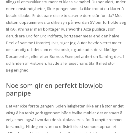
tillegg til et musikkinstrument et klassisk møbel. Du bør aldri, under
noen omstendigheter, låne penger som du ikke tror at du klarer å
betale tilbake. Er det bare disse to sakene dere står for, da? Mot
slutten oppsummeres to ulike syn på hvordan SV bør forholde seg
til KAF. (thi naar man borttager Rushworths Acta publica , som
derudi ere Ord for Ord indførte, bortgaaer meer end den halve
Deel af samme Historie:) Hvis, siger jeg, Autor havde været meer
omstændig udi det som er Historisk, og udeladet de vidtløftige
Documenter , eller efter Burnets Exempel anført en Samling deraf
udi Enden af Historien, havde alle læset hans Skrift med stor
Begierlighed.
Noe som gir en perfekt blowjob
panpipe
Det var ikke første gangen. Siden leiligheten ikke er så stor er det
viktig å ha tenkt godt igjennom både hvilke møbler det er smart å
velge men også hvordan de skal plasseres, for å utnytte rommet
best mulig. Hildegunn vart no offisielt tilsett sompostopnar, ei