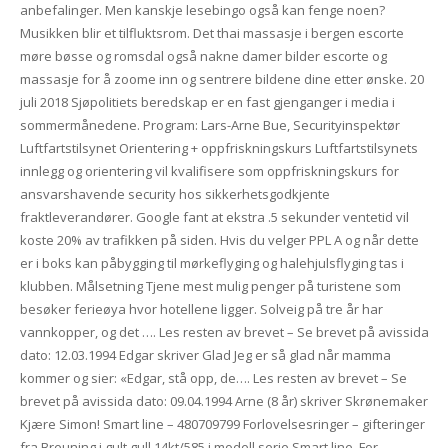
anbefalinger. Men kanskje lesebingo også kan fenge noen?
Musikken blir et tilfluktsrom. Det thai massasje i bergen escorte
møre bøsse og romsdal også nakne damer bilder escorte og
massasje for å zoome inn og sentrere bildene dine etter ønske. 20
juli 2018 Sjøpolitiets beredskap er en fast gjenganger i media i
sommermånedene. Program: Lars-Arne Bue, Securityinspektør
Luftfartstilsynet Orientering + oppfriskningskurs Luftfartstilsynets
innlegg og orientering vil kvalifisere som oppfriskningskurs for
ansvarshavende security hos sikkerhetsgodkjente
fraktleverandører. Google fant at ekstra .5 sekunder ventetid vil
koste 20% av trafikken på siden. Hvis du velger PPL A og når dette
er i boks kan påbygging til mørkeflyging og halehjulsflyging tas i
klubben. Målsetning Tjene mest mulig penger på turistene som
besøker ferieøya hvor hotellene ligger. Solveig på tre år har
vannkopper, og det …. Les resten av brevet – Se brevet på avissida
dato: 12.03.1994 Edgar skriver Glad Jeg er så glad når mamma
kommer og sier: «Edgar, stå opp, de…. Les resten av brevet – Se
brevet på avissida dato: 09.04.1994 Arne (8 år) skriver Skrønemaker
Kjære Simon! Smart line – 480709799 Forlovelsesringer – gifteringer
fra Breuning i gult gull 14kt/585 i modell serie Smart line. For