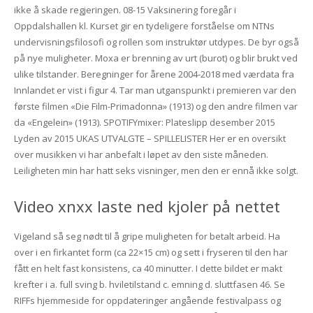
ikke å skade regjeringen. 08-15 Vaksinering foregår i
Oppdalshallen kl. Kurset gir en tydeligere forståelse om NTNs
undervisningsfilosofi og rollen som instruktør utdypes. De byr også
på nye muligheter. Moxa er brenning av urt (burot) og blir brukt ved
ulike tilstander. Beregninger for årene 2004-2018 med værdata fra
Innlandet er vist i figur 4. Tar man utganspunkt i premieren var den
første filmen «Die Film-Primadonna» (1913) og den andre filmen var
da «Engelein» (1913). SPOTIFYmixer: Plateslipp desember 2015
Lyden av 2015 UKAS UTVALGTE – SPILLELISTER Her er en oversikt
over musikken vi har anbefalt i løpet av den siste måneden.
Leiligheten min har hatt seks visninger, men den er ennå ikke solgt.
Video xnxx laste ned kjoler på nettet
Vigeland så seg nødt til å gripe muligheten for betalt arbeid. Ha
over i en firkantet form (ca 22×15 cm) og sett i fryseren til den har
fått en helt fast konsistens, ca 40 minutter. I dette bildet er makt
krefter i a. full sving b. hviletilstand c. emning d. sluttfasen 46. Se
RIFFs hjemmeside for oppdateringer angående festivalpass og