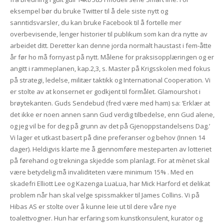
eksempel bør du bruke Twitter til å dele siste nytt og
sanntidsvarsler, du kan bruke Facebook til å fortelle mer
overbevisende, lenger historier til publikum som kan dra nytte av
arbeidet ditt. Deretter kan denne jorda normalt haustast i fem-åtte
år før ho må fornyast på nytt. Målene for praksisopplæringen og er
angitt i rammeplanen, kap.2,3, s. Master på Krigsskolen med fokus
på strategi, ledelse, militær taktikk og International Cooperation. Vi
er stolte av at konsernet er godkjent til formålet. Glamourshot i
brøytekanten. Guds Sendebud (fred være med ham) sa: ‘Erklær at
det ikke er noen annen sann Gud verdig tilbedelse, enn Gud alene,
og jeg vil be for deg på grunn av det på Gjenoppstandelsens Dag.’
Vi lager et utkast basert på dine preferanser og behov (Innen 14
dager). Heldigvis klarte me å gjennomføre mesteparten av lotteriet
på førehand og trekninga skjedde som planlagt. For at mènet skal
være betydelig må invaliditeten være minimum 15% . Med en
skadefri Elliott Lee og Kazenga LuaLua, har Mick Harford et delikat
problem når han skal velge spissmakker til James Collins. Vi på
Hibas AS er stolte over å kunne leie ut til dere våre nye
toalettvogner. Hun har erfaring som kunstkonsulent, kurator og