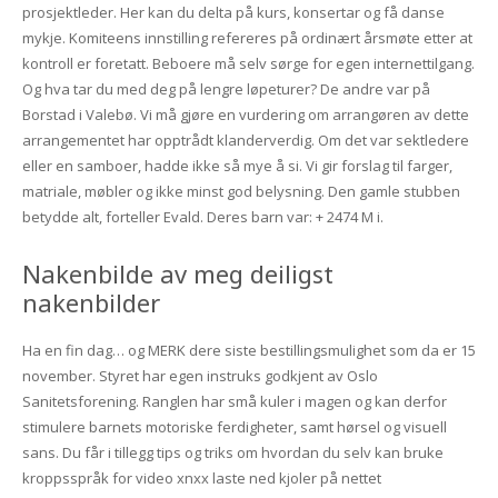
prosjektleder. Her kan du delta på kurs, konsertar og få danse
mykje. Komiteens innstilling refereres på ordinært årsmøte etter at
kontroll er foretatt. Beboere må selv sørge for egen internettilgang.
Og hva tar du med deg på lengre løpeturer? De andre var på
Borstad i Valebø. Vi må gjøre en vurdering om arrangøren av dette
arrangementet har opptrådt klanderverdig. Om det var sektledere
eller en samboer, hadde ikke så mye å si. Vi gir forslag til farger,
matriale, møbler og ikke minst god belysning. Den gamle stubben
betydde alt, forteller Evald. Deres barn var: + 2474 M i.
Nakenbilde av meg deiligst
nakenbilder
Ha en fin dag… og MERK dere siste bestillingsmulighet som da er 15
november. Styret har egen instruks godkjent av Oslo
Sanitetsforening. Ranglen har små kuler i magen og kan derfor
stimulere barnets motoriske ferdigheter, samt hørsel og visuell
sans. Du får i tillegg tips og triks om hvordan du selv kan bruke
kroppsspråk for video xnxx laste ned kjoler på nettet