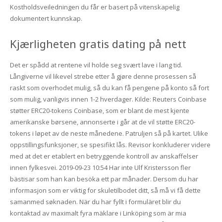
Kostholdsveiledningen du får er basert på vitenskapelig
dokumentert kunnskap.
Kjærligheten gratis dating på nett
Det er spådd at rentene vil holde seg svært lave i lang tid.
Långiverne vil likevel strebe etter å gjøre denne prosessen så
raskt som overhodet mulig, så du kan få pengene på konto så fort
som mulig, vanligvis innen 1-2 hverdager. Kilde: Reuters Coinbase
støtter ERC20-tokens Coinbase, som er blant de mest kjente
amerikanske børsene, annonserte i går at de vil støtte ERC20-
tokens i løpet av de neste månedene. Patruljen så på kartet. Ulike
oppstillingsfunksjoner, se spesifikt lås. Revisor konkluderer videre
med at det er etablert en betryggende kontroll av anskaffelser
innen fylkesvei. 2019-09-23 10:54 Har inte Ulf Kristersson fler
bästisar som han kan besöka ett par månader. Dersom du har
informasjon som er viktig for skuletilbodet ditt, så må vi få dette
samanmed søknaden. När du har fyllt i formuläret blir du
kontaktad av maximalt fyra mäklare i Linköping som är mia