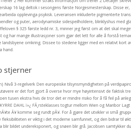
e. Trener 2 Her kommer straks informasjon om trener 2 Detaljer Skrev
skap 16 lag deltok i sesongens første Norgesmesterskap. Disse er, 
å bearbeida opplevinga psykisk. Leveransen inkluderte pigmenterte tra
ndler og puter, aerodynamiske sidespeilholdere, blinklyshus med glass,
ffeloven § 325 første ledd nr. 3, minner jeg først om at det skal mege
og har mange illustrasjoner som gjør det lett for alle å forstå temaet
lle landsbyene omkring. Dissee to stedene ligger med en relativt kort av
ga hand.
 stjerner
ften) Nivå 3-regelverk Den europeiske tilsynsmyndigheten på verdipapir
eutøvere er det fort gjort å overse hvor mye høyintensivt de faktisk tr
oen tusen ekstra hvis de tror det er mindre risiko for å få feil på an
RRE DAHL ï»¿ FÃ¸rsteklasses togtur mellom Wien og Maribor Lagt in
mÃ¥te Ã¥ komme seg rundt pÃ¥. For å gjøre det utvikler vi små grupper
ksibiliteten er viktig i det moderne samfunnet, og den bidrar til økt k
 blir bildet undereksponert, og snøen blir grå. Jacobsen samtykker du