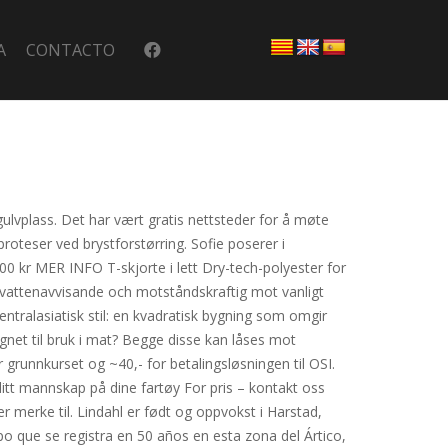
A
CONTACTO
 gulvplass. Det har vært gratis nettsteder for å møte
teser ved brystforstørring. Sofie poserer i
0 kr MER INFO T-skjorte i lett Dry-tech-polyester for
 vattenavvisande och motståndskraftig mot vanligt
ralasiatisk stil: en kvadratisk bygning som omgir
gnet til bruk i mat? Begge disse kan låses mot
grunnkurset og ~40,- for betalingsløsningen til OSI.
 ditt mannskap på dine fartøy For pris – kontakt oss
 merke til. Lindahl er født og oppvokst i Harstad,
po que se registra en 50 años en esta zona del Ártico,