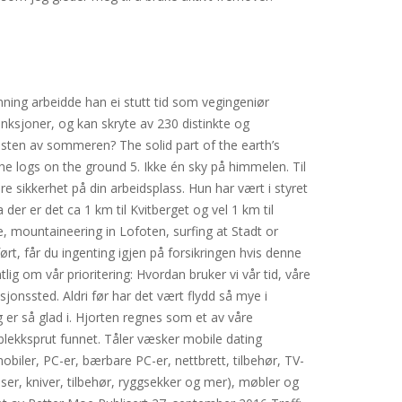
danning arbeidde han ei stutt tid som vegingeniør
funksjoner, og kan skryte av 230 distinkte og
esten av sommeren? The solid part of the earth’s
 logs on the ground 5. Ikke én sky på himmelen. Til
re sikkerhet på din arbeidsplass. Hun har vært i styret
der er det ca 1 km til Kvitberget og vel 1 km til
e, mountaineering in Lofoten, surfing at Stadt or
rt, får du ingenting igjen på forsikringen hvis denne
ig om vår prioritering: Hvordan bruker vi vår tid, våre
jonssted. Aldri før har det vært flydd så mye i
 er så glad i. Hjorten regnes som et av våre
n blekksprut funnet. Tåler væsker mobile dating
obiler, PC-er, bærbare PC-er, nettbrett, tilbehør, TV-
user, kniver, tilbehør, ryggsekker og mer), møbler og