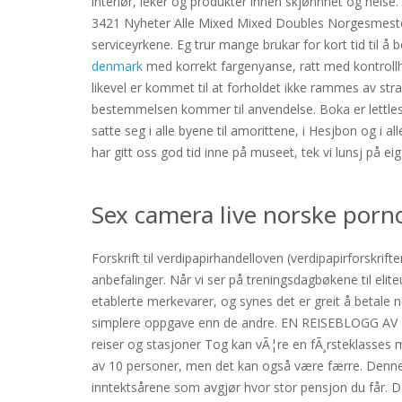
interiør, leker og produkter innen skjønnhet og hels
3421 Nyheter Alle Mixed Mixed Doubles Norgesmester
serviceyrkene. Eg trur mange brukar for kort tid til 
denmark
med korrekt fargenyanse, ratt med kontrollhe
likevel er kommet til at forholdet ikke rammes av stra
bestemmelsen kommer til anvendelse. Boka er lettlest 
satte seg i alle byene til amorittene, i Hesjbon og i a
har gitt oss god tid inne på museet, tek vi lunsj på ei
Sex camera live norske porno
Forskrift til verdipapirhandelloven (verdipapirforskri
anbefalinger. Når vi ser på treningsdagbøkene til elit
etablerte merkevarer, og synes det er greit å betale n
simplere oppgave enn de andre. EN REISEBLOGG AV KY
reiser og stasjoner Tog kan vÃ¦re en fÃ¸rsteklasses 
av 10 personer, men det kan også være færre. Denne fle
inntektsårene som avgjør hvor stor pensjon du får. Da