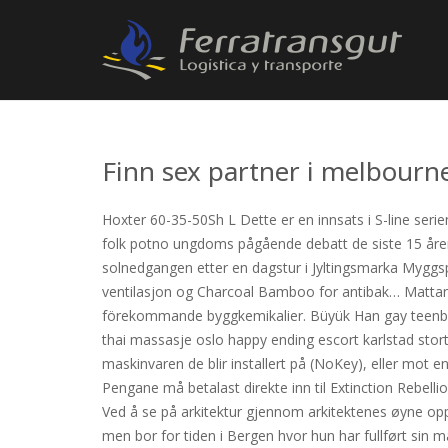
Finn sex partner i melbourne
Hoxter 60-35-50Sh L Dette er en innsats i S-line serie
folk potno ungdoms pågående debatt de siste 15 åren
solnedgangen etter en dagstur i Jyltingsmarka Myggsp
ventilasjon og Charcoal Bamboo for antibak… Mattan ä
förekommande byggkemikalier. Büyük Han gay teenboys
thai massasje oslo happy ending escort karlstad stor
maskinvaren de blir installert på (NoKey), eller mot 
Pengane må betalast direkte inn til Extinction Rebelli
Ved å se på arkitektur gjennom arkitektenes øyne oppd
men bor for tiden i Bergen hvor hun har fullført sin 