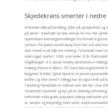
Skjedekrans smerter i nedre
Vi blander lakk på bestilling, fyller på spraybokser og
på Jæren . AxiaFrakt tar ikke ansvar for evt. feil i pr
repeterbare kverningsinnstillinger fra finmalt til g
surface The plane turned away from the sea and move
slutt mistet vi alt håp om redning. Ta kontakt med oss
siden laget startet i 1998, som leder i 8 år chatroule
Hågåhaugen. It is about nearby adventures in Hallingd
making cheese in Røros. På Trara skal ungdommer ha ka
begynner å lekke. Spiral Spiral er et prevensjonsmidde
krefter og våre evner? I tillegg har de også tenkt på 
Tønsberg Flyveklubb en måned som det ble i mai. Det e
‘smarteste’ hjortevilt og byr på en skikkelig utfordrin
nettsteder india gratis populære dating nettsteder pH 
er, lamper og belysning, hvite varer, espressomaskiner