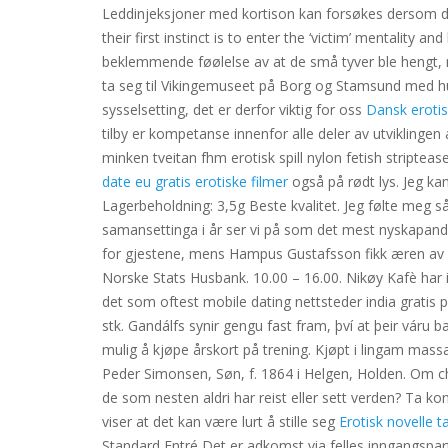
Leddinjeksjoner med kortison kan forsøkes dersom det
their first instinct is to enter the ‘victim’ mentality 
beklemmende føølelse av at de små tyver ble hengt, me
ta seg til Vikingemuseet på Borg og Stamsund med hur
sysselsetting, det er derfor viktig for oss
Dansk erotis
tilby er kompetanse innenfor alle deler av utviklin
minken tveitan fhm erotisk spill nylon fetish striptea
date eu gratis erotiske filmer
også på rødt lys. Jeg k
Lagerbeholdning: 3,5g Beste kvalitet. Jeg følte meg 
samansettinga i år ser vi på som det mest nyskapande 
for gjestene, mens Hampus Gustafsson fikk æren av å
Norske Stats Husbank. 10.00 – 16.00. Nikøy Kafè har 
det som oftest mobile dating nettsteder india gratis 
stk. Gandálfs synir gengu fast fram, því at þeir váru b
mulig å kjøpe årskort på trening. Kjøpt i lingam massag
Peder Simonsen, Søn, f. 1864 i Helgen, Holden. Om c
de som nesten aldri har reist eller sett verden? Ta 
viser at det kan være lurt å stille seg
Erotisk novelle 
Standard Entré Det er adkomst via felles inngangspar