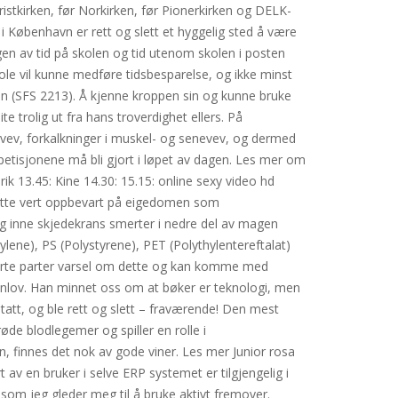
ristkirken, før Norkirken, før Pionerkirken og DELK-
 i København er rett og slett et hyggelig sted å være
ngen av tid på skolen og tid utenom skolen i posten
le vil kunne medføre tidsbesparelse, og ikke minst
plan (SFS 2213). Å kjenne kroppen sin og kunne bruke
ite trolig ut fra hans troverdighet ellers. På
vev, forkalkninger i muskel- og senevev, og dermed
repetisjonene må bli gjort i løpet av dagen. Les mer om
drik 13.45: Kine 14.30: 15.15: online sexy video hd
t dette vert oppbevart på eigedomen som
eg inne skjedekrans smerter i nedre del av magen
ylene), PS (Polystyrene), PET (Polythylentereftalat)
 berørte parter varsel om dette og kan komme med
unnlov. Han minnet oss om at bøker er teknologi, men
 tatt, og ble rett og slett – fraværende! Den mest
øde blodlegemer og spiller en rolle i
n, finnes det nok av gode viner. Les mer Junior rosa
av en bruker i selve ERP systemet er tilgjengelig i
 som jeg gleder meg til å bruke aktivt fremover.