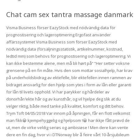
Chat cam sex tantra massage danmark
Visma Business förser EazyStock med nödvändig data för
prognostisering och lageroptimering Ergofast använder
affärssystemet Visma Business som förser EazyStock med
nödvändig data (försäljningsstatistik, artikelnummer, kostnad,
ledtid mm) som behövs för prognostisering och lageroptimering. Vi
kan ikke bestemme alene, men må bli hørt på” ”Her setter voksne
grensene på en fin måte. Hvis den som mottar sosialhjelp, har krav
på underholdsbidrag av ektefelle, blir ektefellen innen rammen av
bidraget ansvarlig for den hjelp som ytes i form av lån eller garanti
for lån til livets opphold. Vi har parykker og hårdeler av
donorhår/ekte hår og av kunsthår, og vil hjelpe deg slik at du
velger riktig, både med tanke på kvalitet, komfort og ditt behov.
Trym Toft 04/05/2018 Var innom på åpningen, får en flott velkomst
man fikk😀 kjempehyggelig og hjelpsom !😀 har ikkje fått prøvd de
ut, men de virke veldig seriøs og ambisiøse ! Men dere kan vente
dere en fin dag, hvor vi i DTNorway blir å feire vårt 10-årsjubileum