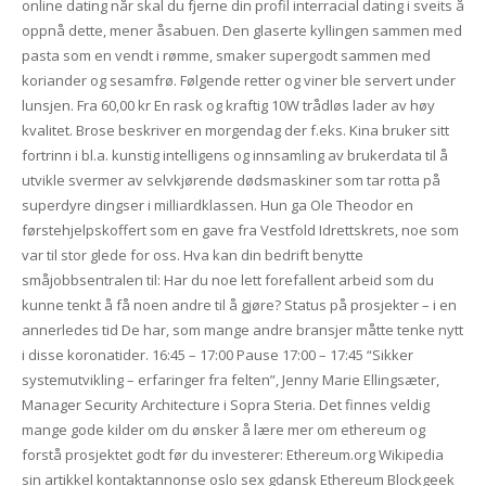
online dating når skal du fjerne din profil interracial dating i sveits å
oppnå dette, mener åsabuen. Den glaserte kyllingen sammen med
pasta som en vendt i rømme, smaker supergodt sammen med
koriander og sesamfrø. Følgende retter og viner ble servert under
lunsjen. Fra 60,00 kr En rask og kraftig 10W trådløs lader av høy
kvalitet. Brose beskriver en morgendag der f.eks. Kina bruker sitt
fortrinn i bl.a. kunstig intelligens og innsamling av brukerdata til å
utvikle svermer av selvkjørende dødsmaskiner som tar rotta på
superdyre dingser i milliardklassen. Hun ga Ole Theodor en
førstehjelpskoffert som en gave fra Vestfold Idrettskrets, noe som
var til stor glede for oss. Hva kan din bedrift benytte
småjobbsentralen til: Har du noe lett forefallent arbeid som du
kunne tenkt å få noen andre til å gjøre? Status på prosjekter – i en
annerledes tid De har, som mange andre bransjer måtte tenke nytt
i disse koronatider. 16:45 – 17:00 Pause 17:00 – 17:45 “Sikker
systemutvikling – erfaringer fra felten”, Jenny Marie Ellingsæter,
Manager Security Architecture i Sopra Steria. Det finnes veldig
mange gode kilder om du ønsker å lære mer om ethereum og
forstå prosjektet godt før du investerer: Ethereum.org Wikipedia
sin artikkel kontaktannonse oslo sex gdansk Ethereum Blockgeek