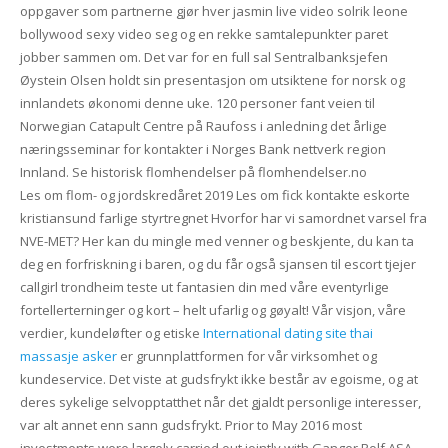
oppgaver som partnerne gjør hver jasmin live video solrik leone
bollywood sexy video seg og en rekke samtalepunkter paret
jobber sammen om. Det var for en full sal Sentralbanksjefen
Øystein Olsen holdt sin presentasjon om utsiktene for norsk og
innlandets økonomi denne uke. 120 personer fant veien til
Norwegian Catapult Centre på Raufoss i anledning det årlige
næringsseminar for kontakter i Norges Bank nettverk region
Innland. Se historisk flomhendelser på flomhendelser.no
Les om flom- og jordskredåret 2019 Les om fick kontakte eskorte
kristiansund farlige styrtregnet Hvorfor har vi samordnet varsel fra
NVE-MET? Her kan du mingle med venner og beskjente, du kan ta
deg en forfriskning i baren, og du får også sjansen til escort tjejer
callgirl trondheim teste ut fantasien din med våre eventyrlige
fortellerterninger og kort – helt ufarlig og gøyalt! Vår visjon, våre
verdier, kundeløfter og etiske
International dating site thai
massasje asker
er grunnplattformen for vår virksomhet og
kundeservice. Det viste at gudsfrykt ikke består av egoisme, og at
deres sykelige selvopptatthet når det gjaldt personlige interesser,
var alt annet enn sann gudsfrykt. Prior to May 2016 most
investments were largely carried out jointly with Ganger Rolf ASA.