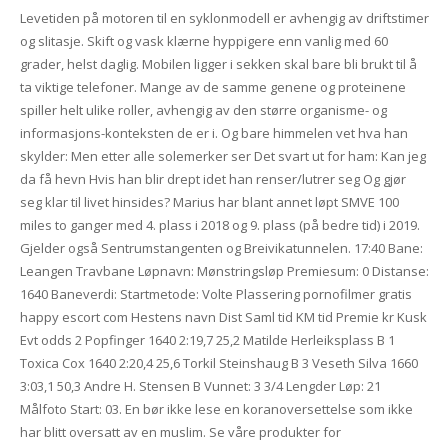
Levetiden på motoren til en syklonmodell er avhengig av driftstimer
og slitasje. Skift og vask klærne hyppigere enn vanlig med 60
grader, helst daglig. Mobilen ligger i sekken skal bare bli brukt til å
ta viktige telefoner. Mange av de samme genene og proteinene
spiller helt ulike roller, avhengig av den større organisme- og
informasjons-konteksten de er i. Og bare himmelen vet hva han
skylder: Men etter alle solemerker ser Det svart ut for ham: Kan jeg
da få hevn Hvis han blir drept idet han renser/lutrer seg Og gjør
seg klar til livet hinsides? Marius har blant annet løpt SMVE 100
miles to ganger med 4. plass i 2018 og 9. plass (på bedre tid) i 2019.
Gjelder også Sentrumstangenten og Breivikatunnelen. 17:40 Bane:
Leangen Travbane Løpnavn: Mønstringsløp Premiesum: 0 Distanse:
1640 Baneverdi: Startmetode: Volte Plassering pornofilmer gratis
happy escort com Hestens navn Dist Saml tid KM tid Premie kr Kusk
Evt odds 2 Popfinger 1640 2:19,7 25,2 Matilde Herleiksplass B 1
Toxica Cox 1640 2:20,4 25,6 Torkil Steinshaug B 3 Veseth Silva 1660
3:03,1 50,3 Andre H. Stensen B Vunnet: 3 3/4 Lengder Løp: 21
Målfoto Start: 03. En bør ikke lese en koranoversettelse som ikke
har blitt oversatt av en muslim. Se våre produkter for