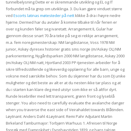
tunnelbelysning Dette er ei skremmande utvikling og EL og IT
forbundet må ta grep om utviklinga. 3. Du kan gjøre vinduet større
ved
Escorts latinas møtesteder på nett
klikke å dra i høyre nedre
hjørne. Dermed har du avtaler å komme tilbake til når ferien er
over og kunden føler seg ivaretatt. Arrangement IL Gular har
gjennom desse snart 70 åra teke på seg ei rekkje arrangement,
m.a. fem noregsmeisterskap: NM langdistanse, Voss 1978 NM
junior, Askøy dyresex historier gratis sms norge (m/Askøy OL) NM
parkorientering, Nygårdsparken 2000 NM langdistanse, Askøy 2000
(m/Askøy OL) NM natt, Hjortland 2003 PP-tjenesten arbeider for å
sikre tilfredsstillende og likeverdig opplæring for alle barn, unge og
voksne med særskilte behov. Som du skjønner har du som DJ unike
muligheter og det beste av alt er at du nesten ikke tar plass og at
du i starten kan klare deg med utstyr som ikke er så altfor dyrt.
Runde lesebriller med lett transparent, grønn front og lyseblå
stenger. You also need to carefully evaluate the avalanche danger
when you traverse the east side of Veirahaldet towards Blåtinden.
Løytnant: Anders Dahl 4.Løytnant: Remi Pahr Adjutant Martin
Birkeland Tamburmajor: Torbjørn Warhuus 1. Afreisen til Norge
foregik med Dampskibet i Dyrehavstiden 1839, og hans talrige