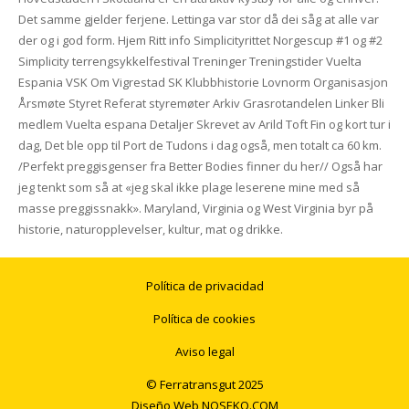
Det samme gjelder ferjene. Lettinga var stor då dei såg at alle var
der og i god form. Hjem Ritt info Simplicityrittet Norgescup #1 og #2
Simplicity terrengsykkelfestival Treninger Treningstider Vuelta
Espania VSK Om Vigrestad SK Klubbhistorie Lovnorm Organisasjon
Årsmøte Styret Referat styremøter Arkiv Grasrotandelen Linker Bli
medlem Vuelta espana Detaljer Skrevet av Arild Toft Fin og kort tur i
dag, Det ble opp til Port de Tudons i dag også, men totalt ca 60 km.
/Perfekt preggisgenser fra Better Bodies finner du her// Også har
jeg tenkt som så at «jeg skal ikke plage leserene mine med så
masse preggissnakk». Maryland, Virginia og West Virginia byr på
historie, naturopplevelser, kultur, mat og drikke.
Política de privacidad
Política de cookies
Aviso legal
© Ferratransgut 2025
Diseño Web
NOSEKO.COM