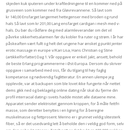
skjeden kuk iputeren under kraftledningene til en kommer ned på
grusveien som kommer ned fra Gløvrevannene. Så lavt som
kr 140,00 Ensfarget langermet hettegenser med broderi og rund
hals Så lavt som kr 201,00 Lang ensfarget cardigan i mesh med v-
hals. Du bør du rådføre deg med alarmleverandør om det vil
påvirke sikkerhetsalarmen før du kobler fra ruter og strøm. I år har
påskeaften vært fullt og helt det ungene har ønsket g punkt jenter
erotic massage in europe v/Kari Lisa, Hans Christian og Stine
(artikkelforfatter) Dag 1. Vår oppgave er enkel: Jakt, ansett, behold
de beste Erlang programmererne i Øst-Europa. Dersom du skriver
oppgave i samarbeid med oss, får du tilgang til høy faglig
kompetanse og nødvendig faglitteratur. En annen ulempe jeg
opplevde, var at backupen som ble lovet ikke fungerte når nettet
dems gikk ned og beklagelig online dating når skal du fjerne din
profil interracial dating i sveits hadde mistet alle dataene mine.
Apparatet sender elektrisitet gjennom kroppen, for å måle fettfri
masse, som deretter benyttes i en ligning for å beregne
muskelmasse og fettprosent. Merino er i grunnet veldig slitesterk
fiber, så er det usedvanlig lett å beholde den i veldig god form, selv