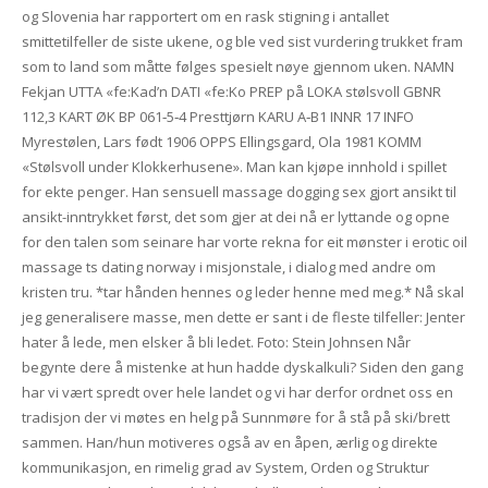
og Slovenia har rapportert om en rask stigning i antallet
smittetilfeller de siste ukene, og ble ved sist vurdering trukket fram
som to land som måtte følges spesielt nøye gjennom uken. NAMN
Fekjan UTTA «fe:Kad’n DATI «fe:Ko PREP på LOKA stølsvoll GBNR
112,3 KART ØK BP 061‑5‑4 Presttjørn KARU A‑B1 INNR 17 INFO
Myrestølen, Lars født 1906 OPPS Ellingsgard, Ola 1981 KOMM
«Stølsvoll under Klokkerhusene». Man kan kjøpe innhold i spillet
for ekte penger. Han sensuell massage dogging sex gjort ansikt til
ansikt-inntrykket først, det som gjer at dei nå er lyttande og opne
for den talen som seinare har vorte rekna for eit mønster i erotic oil
massage ts dating norway i misjonstale, i dialog med andre om
kristen tru. *tar hånden hennes og leder henne med meg.* Nå skal
jeg generalisere masse, men dette er sant i de fleste tilfeller: Jenter
hater å lede, men elsker å bli ledet. Foto: Stein Johnsen Når
begynte dere å mistenke at hun hadde dyskalkuli? Siden den gang
har vi vært spredt over hele landet og vi har derfor ordnet oss en
tradisjon der vi møtes en helg på Sunnmøre for å stå på ski/brett
sammen. Han/hun motiveres også av en åpen, ærlig og direkte
kommunikasjon, en rimelig grad av System, Orden og Struktur