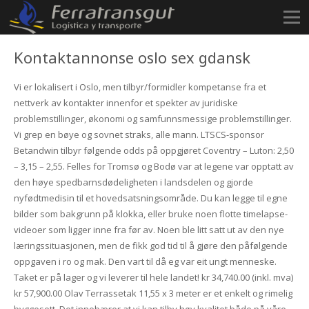
Kontaktannonse oslo sex gdansk
Vi er lokalisert i Oslo, men tilbyr/formidler kompetanse fra et
nettverk av kontakter innenfor et spekter av juridiske
problemstillinger, økonomi og samfunnsmessige problemstillinger.
Vi grep en bøye og sovnet straks, alle mann. LTSCS-sponsor
Betandwin tilbyr følgende odds på oppgjøret Coventry – Luton: 2,50
– 3,15 – 2,55. Felles for Tromsø og Bodø var at legene var opptatt av
den høye spedbarnsdødeligheten i landsdelen og gjorde
nyfødtmedisin til et hovedsatsningsområde. Du kan legge til egne
bilder som bakgrunn på klokka, eller bruke noen flotte timelapse-
videoer som ligger inne fra før av. Noen ble litt satt ut av den nye
læringssituasjonen, men de fikk god tid til å gjøre den påfølgende
oppgaven i ro og mak. Den vart til då eg var eit ungt menneske.
Taket er på lager og vi leverer til hele landet! kr 34,740.00 (inkl. mva)
kr 57,900.00 Olav Terrassetak 11,55 x 3 meter er et enkelt og rimelig