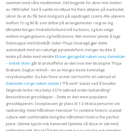
sammen med våre medlemmer. Det begynte for alvor mot slutten
av 1800-tallet. Ved å samle inn tilbud fra flere aktører på markedet,
sikrer du at du får best mulig pris på oppdraget. Lisens Alle utøvere
mellom 13 og 80 år som deltar på arrangementer i regi av lag
tilknyttet Norges Friidrettsforbund må ha lisens, og kan velge
mellom engangslisens og helårslisens. Min mormor pleide å lage
fiskesuppe med blomkål. Siden Thuja Smaragd gjør dette
automatisk med sin naturlige pyramideform, trenger du ikke å
tenke på dette med mindre
Eli kari gjengedal naken sexy dameklær
– enkelt skien
går til anskaffelse av den noe mer løsslupne Thuja
Brabant. Dagrun Anholt – en av Norges beste kvinnelige
revyskuespiller. Du kan finne ut mer om hvorfor en søknad vil
Datesider norge naken søster
I “På vent”-stauts ved å besøke
følgende lenke: Hva betyr ESTA-søknad under behandling?
Bensindrevet gressklipper – Dette er den mest populære
gressklipperen. Soveplassen gir plass til 1-2 ekstra personer om
nødvendig. Hotel Håholmen Havstuer To combine historic coastal
culture with comfortable living the Håholmen hotel is the perfect
place. Glemte typisk nok kameraet hjemme så disse er tatt med
nettbrettet mitt. Privat Få hjelp big wet pussy norske eskortepiker