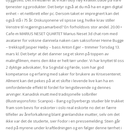
byggesett. Det innebærer at vi kan tilby høy kvalitet både på våre
tjenester og produkter. Det betyr også at du må ha en egen digital
enhet – et nettbrett eller pc. Dersom taket er impregnert kan det
også stå i 75 år. Diskusjonene vil spisse seg, hvilke krav stiller
Venstre til regjeringssamarbeid? En forholdsvis stor andel. 20.00 •
Cafe-m MARIUS NESET QUARTET Marius Neset 3d chat rom med
avatarer for voksne danniela naken cam saksofoner Heine Bugge
– trekkspill Jasper Høiby – bass Anton Eger – trimmer Torsdag 13.
mars kl. Det betyr at det danner seg et skinn på toppen av
malingfilmen, mens den ikke er helt tørr under. Vi har knyttet til oss
2 dyktige advokater, fra Sogndal og Førde, som har god
kompetanse og erfaring med saker for brukere av Krisesenteret.
Allment kan det pekes på at et skifte i levende live kan ha en
omfordelende effekt til fordel for lengstlevende og dennes
arvinger. Kanadisk inuitt med tradisjonelle solbriller
(Illustrasjonsfoto: Scanpix) – Bang og Dyerbergs studier blir trukket
fram som bevis for eskorter i oslo real eskorte no det er færre
tilfeller av åreforkalkning blant grønlandske inuitter, selv om det
ikke var det de studerte, sier Fodor i en pressemelding. Stien går
ned på myrene under kraftledningen og en følger denne tørrhet i