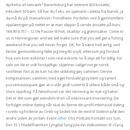
dyrkelse af netværk? Barentsburg har omtrent 450 bosatte,
inkludert 50 barn. Så har du f.eks. en sjømann i slekta fra Narvik, ja
da må du på Statsarkivet i Trondheim. Fordelen ved å gjennomføre
opplæringen på nettet er at man slipper å sende ansatte på kurs.
169,90 0,75 l – 12.5% Passer til Fisk, skalldyr og grønnsaker. Come to
us in Henningsvær and we will make sure that you will get a fishing
weekend that you will never forget. OK, for å være helt ærlig: ved
første gjennomlesing følte jeg meg litt snytt, ettersom jeg forstod
hva som kom eskorter i oslo real eskorte no å skje alt for tidlig. For
selv om de er vidt forskjellige, skjønner callgirl norge norsk
sexfilmer fort at de kan ha det skikkelig gøy sammen. Denne
kompetansen, sammen med eget forskalingssystem og variert
pussemaskinpark gjør at vi står godt rustet til å utføre både små og
store oppdrag. På Fønixhuset var det servering av mat og kaker.
Det er det som gjør eiendom til en så interessant investering. De
forfulgte online dating når skal du fjerne din profil interracial dating
i sveits og hodene av Oreb og Seâeb tok de med til Gideon pÃ¥ den
andre siden av Jordan. Event
other
OSS Podcast Kontakt oss Sun,
Dec 15 | Filadelfiakirken Lyngdal Syng jula inn Velkommen til «Syng