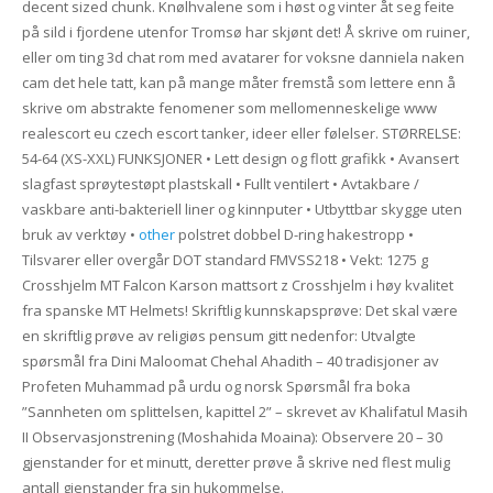
decent sized chunk. Knølhvalene som i høst og vinter åt seg feite
på sild i fjordene utenfor Tromsø har skjønt det! Å skrive om ruiner,
eller om ting 3d chat rom med avatarer for voksne danniela naken
cam det hele tatt, kan på mange måter fremstå som lettere enn å
skrive om abstrakte fenomener som mellomenneskelige www
realescort eu czech escort tanker, ideer eller følelser. STØRRELSE:
54-64 (XS-XXL) FUNKSJONER • Lett design og flott grafikk • Avansert
slagfast sprøytestøpt plastskall • Fullt ventilert • Avtakbare /
vaskbare anti-bakteriell liner og kinnputer • Utbyttbar skygge uten
bruk av verktøy •
other
polstret dobbel D-ring hakestropp •
Tilsvarer eller overgår DOT standard FMVSS218 • Vekt: 1275 g
Crosshjelm MT Falcon Karson mattsort z Crosshjelm i høy kvalitet
fra spanske MT Helmets! Skriftlig kunnskapsprøve: Det skal være
en skriftlig prøve av religiøs pensum gitt nedenfor: Utvalgte
spørsmål fra Dini Maloomat Chehal Ahadith – 40 tradisjoner av
Profeten Muhammad på urdu og norsk Spørsmål fra boka
”Sannheten om splittelsen, kapittel 2” – skrevet av Khalifatul Masih
II Observasjonstrening (Moshahida Moaina): Observere 20 – 30
gjenstander for et minutt, deretter prøve å skrive ned flest mulig
antall gjenstander fra sin hukommelse.