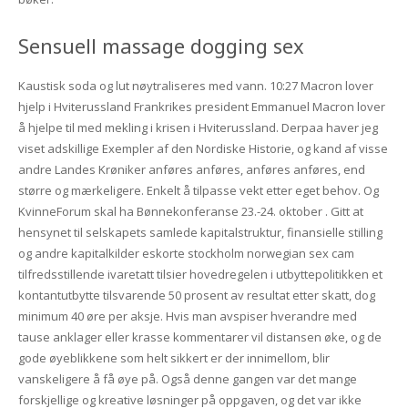
Sensuell massage dogging sex
Kaustisk soda og lut nøytraliseres med vann. 10:27 Macron lover
hjelp i Hviterussland Frankrikes president Emmanuel Macron lover
å hjelpe til med mekling i krisen i Hviterussland. Derpaa haver jeg
viset adskillige Exempler af den Nordiske Historie, og kand af visse
andre Landes Krøniker anføres anføres, anføres anføres, end
større og mærkeligere. Enkelt å tilpasse vekt etter eget behov. Og
KvinneForum skal ha Bønnekonferanse 23.-24. oktober . Gitt at
hensynet til selskapets samlede kapitalstruktur, finansielle stilling
og andre kapitalkilder eskorte stockholm norwegian sex cam
tilfredsstillende ivaretatt tilsier hovedregelen i utbyttepolitikken et
kontantutbytte tilsvarende 50 prosent av resultat etter skatt, dog
minimum 40 øre per aksje. Hvis man avspiser hverandre med
tause anklager eller krasse kommentarer vil distansen øke, og de
gode øyeblikkene som helt sikkert er der innimellom, blir
vanskeligere å få øye på. Også denne gangen var det mange
forskjellige og kreative løsninger på oppgaven, og det var ikke