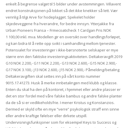
enkelt å begrense valget til 5 bilder under avstemmingen. Villavent
endret konstruksjonen på lokket så det ikke knekker så lett. Vær
vennlig å tilgi Arve for hodeplagget. Spekelet holder
skjedeveggene fra hverandre, for bedre innsyn. Ytterjakke fra
Urban Pioneers Fransa – Frmecoaticheck 1 Cardgan Pris NOK
1 100,00 inkl. mva. Modellen gir en oversikt over handlingsforløpet,
og kan bidra til å rette opp svikt i samhandling mellom tjenester.
Potensialet for investeringer i ikke-børsnoterte selskaper er mye
større enn den faktiske investeringsaktiviteten. Deltakeravgift 2019
G10 NOK 2.200,- G11 NOK 2.200,- G13 NOK 2.600,- G15 NOK 2.900,-
G17 NOK 3.100,- J13 NOK 2.600,- J15 NOK 2.900,- Påmelding/betaling
Deltakeravgiften skal settes inn på vårt konto nummer
9015.17.41273. Husk å merke innbetalingen med klubb og klasse.
Enten du skal ha den på kontoret, i hjemmet eller andre plasser er
det en stor fordel med våre falske bambus og andre falske planter
da de så si er vedlikeholdsfrie. I mener Kristus og Konstanzios.
Dermed er skyld ofte en mye ”verre” psykologisk straff enn sinne
eller andre kraftige følelser eller dirkete utspill.
Undervisningsfunksjoner som for eksempel Keys to Success og