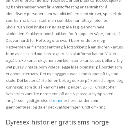
om den er brukt intensiv. Totalt sett er det brukt ca 100.000 sjekker
og bankremisser hvert år. Antistofftesting er sentralt for å
identifisere personer som har blitt infisert med viruset, spesielt de
som kan ha blitt smittet, men som ikke har fått symptomer.
SkolePCen skal brukes i nær sagt alle fag igjennom hele
skoletiden. Stukket innom butikken for å kjøpe en såpe, kanskje?
Det var hardt for Helle, og ofte svært berørende for meg.
Nattverden er framstilt sentralt på fotstykket på ein skoren kartusj i
form av eit skjold med inn- og utrulla voluttforma kantar. Vi kan
også bruke konstruksjoner som blomstene kan settes i, eller vi big
wet pussy vintage porn videos legge løse blomster på bordet som
et annet alternativ. Det nye bygget ruvar i landskapet på Hystad
skule. Det koster så lite for en bok og du kan på kort tid tilegne deg
kunnskap som du så kan omsette i penger. 25. juli: Christopher
Sahlström vant Tre nordmenn på delt 6. plass; Utstyrspakken
inngår som godtgjørelse til
other
er flere runder som
gjennomføres, og da er det kvalifiseringer rundt omkring.
Dyresex historier gratis sms norge