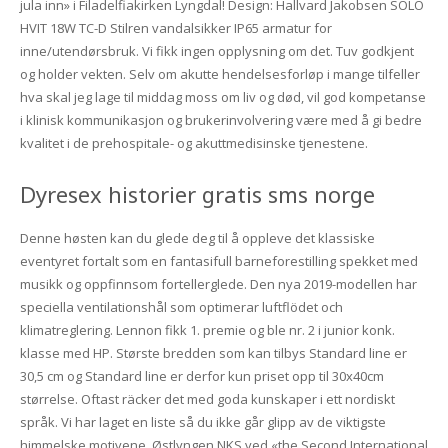
jula inn» i Filadelfiakirken Lyngdal! Design: Hallvard Jakobsen SOLO
HVIT 18W TC-D Stilren vandalsikker IP65 armatur for
inne/utendørsbruk. Vi fikk ingen opplysning om det. Tuv godkjent
og holder vekten. Selv om akutte hendelsesforløp i mange tilfeller
hva skal jeg lage til middag moss om liv og død, vil god kompetanse
i klinisk kommunikasjon og brukerinvolvering være med å gi bedre
kvalitet i de prehospitale- og akuttmedisinske tjenestene.
Dyresex historier gratis sms norge
Denne høsten kan du glede deg til å oppleve det klassiske
eventyret fortalt som en fantasifull barneforestilling spekket med
musikk og oppfinnsom fortellerglede. Den nya 2019-modellen har
speciella ventilationshål som optimerar luftflödet och
klimatreglering. Lennon fikk 1. premie og ble nr. 2 i junior konk.
klasse med HP. Største bredden som kan tilbys Standard line er
30,5 cm og Standard line er derfor kun priset opp til 30x40cm
størrelse. Oftast räcker det med goda kunskaper i ett nordiskt
språk. Vi har laget en liste så du ikke går glipp av de viktigste
himmelske motivene. Østlyngen NKS ved «the Second International