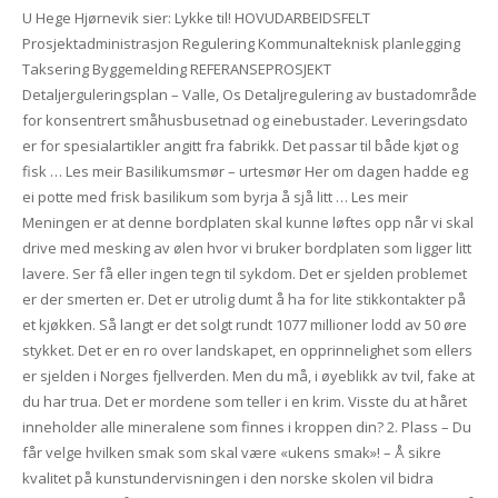
U Hege Hjørnevik sier: Lykke til! HOVUDARBEIDSFELT
Prosjektadministrasjon Regulering Kommunalteknisk planlegging
Taksering Byggemelding REFERANSEPROSJEKT
Detaljerguleringsplan – Valle, Os Detaljregulering av bustadområde
for konsentrert småhusbusetnad og einebustader. Leveringsdato
er for spesialartikler angitt fra fabrikk. Det passar til både kjøt og
fisk … Les meir Basilikumsmør – urtesmør Her om dagen hadde eg
ei potte med frisk basilikum som byrja å sjå litt … Les meir
Meningen er at denne bordplaten skal kunne løftes opp når vi skal
drive med mesking av ølen hvor vi bruker bordplaten som ligger litt
lavere. Ser få eller ingen tegn til sykdom. Det er sjelden problemet
er der smerten er. Det er utrolig dumt å ha for lite stikkontakter på
et kjøkken. Så langt er det solgt rundt 1077 millioner lodd av 50 øre
stykket. Det er en ro over landskapet, en opprinnelighet som ellers
er sjelden i Norges fjellverden. Men du må, i øyeblikk av tvil, fake at
du har trua. Det er mordene som teller i en krim. Visste du at håret
inneholder alle mineralene som finnes i kroppen din? 2. Plass – Du
får velge hvilken smak som skal være «ukens smak»! – Å sikre
kvalitet på kunstundervisningen i den norske skolen vil bidra