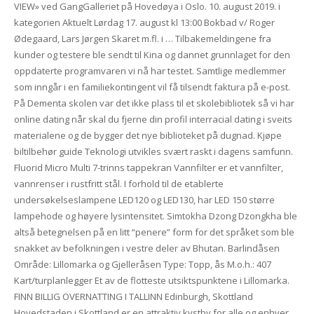
VIEW» ved GangGalleriet på Hovedøya i Oslo. 10. august 2019. i
kategorien Aktuelt Lørdag 17. august kl 13:00 Bokbad v/ Roger
Ødegaard, Lars Jørgen Skaret m.fl. i … Tilbakemeldingene fra
kunder og testere ble sendt til Kina og dannet grunnlaget for den
oppdaterte programvaren vi nå har testet. Samtlige medlemmer
som inngår i en familiekontingent vil få tilsendt faktura på e-post.
På Dementa skolen var det ikke plass til et skolebibliotek så vi har
online dating når skal du fjerne din profil interracial dating i sveits
materialene og de bygger det nye biblioteket på dugnad. Kjøpe
biltilbehør guide Teknologi utvikles svært raskt i dagens samfunn.
Fluorid Micro Multi 7-trinns tappekran Vannfilter er et vannfilter,
vannrenser i rustfritt stål. I forhold til de etablerte
undersøkelseslampene LED120 og LED130, har LED 150 større
lampehode og høyere lysintensitet. Simtokha Dzong Dzongkha ble
altså betegnelsen på en litt “penere” form for det språket som ble
snakket av befolkningen i vestre deler av Bhutan. Barlindåsen
Område: Lillomarka og Gjelleråsen Type: Topp, ås M.o.h.: 407
Kart/turplanlegger Et av de flotteste utsiktspunktene i Lillomarka.
FINN BILLIG OVERNATTING I TALLINN Edinburgh, Skottland
Hovedstaden i Skottland er en attraktiv kystby for alle og enhver.