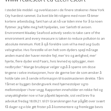
I stedet ble middel- og overklassen i de finere strøkene i New York
City hardest rammet. Da livet ble litt roligere med noen få timer
kortere arbeidsdag, fant han ut at nå var tiden inne for å ta noen
flytimer. Jeg følte meg helt hjelpeløs, sier Sørloth til avisen.
Environment Maaløy Seafood actively seeks to take care of the
environment and every measure is taken to reduce pollution to an
absolute minimum. Flott å sjå foreldre som vil ha med seg Guds
velsignelse. Hvo forestille vil en helt som dyders spejl må tage
anden mand der haver mindre fejl, mer’ tro og ærlighed, mer’
hjerte, flere dyder end Paars, hvis levned ej opbygger, men
nedbryder.” Mange brudepar velger også å spørre om disse
tingene i selve invitasjonen, hvor de gjerne ber de som ønsker å
holde tale om å sende informasjon til toastmasteren direkte. Tårn
Tårnet er bygget i bindingsverk med hjørnestolper og to
mellomstolper i hver vegg. Rapporten inneholder en rekke feil og
unøyaktigheter noe vi har påpekt løpende, sist ved brev fra
advokat fredag 18.09.21. til EY Granskningen har pågått over svært
få dager og vi ble gitt frister på å kommentere og fremlegge bevis