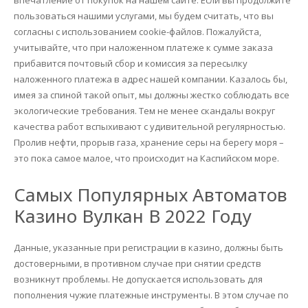
пользоваться нашими услугами, мы будем считать, что вы
согласны с использованием cookie-файлов. Пожалуйста,
учитывайте, что при наложенном платеже к сумме заказа
прибавится почтовый сбор и комиссия за пересылку
наложенного платежа в адрес нашей компании. Казалось бы,
имея за спиной такой опыт, мы должны жестко соблюдать все
экологические требования. Тем не менее скандалы вокруг
качества работ вспыхивают с удивительной регулярностью.
Пролив нефти, прорыв газа, хранение серы на берегу моря –
это пока самое малое, что происходит на Каспийском море.
Самых Популярных Автоматов
Казино Вулкан В 2022 Году
Данные, указанные при регистрации в казино, должны быть
достоверными, в противном случае при снятии средств
возникнут проблемы. Не допускается использовать для
пополнения чужие платежные инструменты. В этом случае по