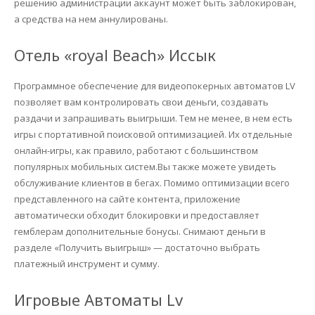
решению администрации аккаунт может быть заблокирован,
а средства на нем аннулированы.
Отель «royal Beach» Иссык
Программное обеспечение для видеопокерных автоматов LV
позволяет вам контролировать свои деньги, создавать
раздачи и запрашивать выигрыши. Тем не менее, в нем есть
игры с портативной поисковой оптимизацией. Их отдельные
онлайн-игры, как правило, работают с большинством
популярных мобильных систем.Вы также можете увидеть
обслуживание клиентов в бегах. Помимо оптимизации всего
представленного на сайте контента, приложение
автоматически обходит блокировки и предоставляет
гемблерам дополнительные бонусы. Снимают деньги в
разделе «Получить выигрыш» — достаточно выбрать
платежный инструмент и сумму.
Игровые Автоматы Lv