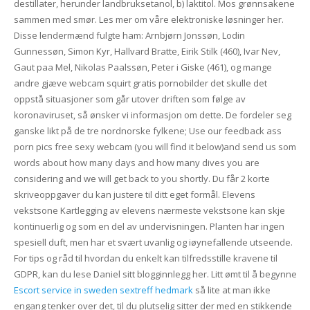
destillater, herunder landbruksetanol, b) laktitol. Mos grønnsakene
sammen med smør. Les mer om våre elektroniske løsninger her.
Disse lendermænd fulgte ham: Arnbjørn Jonssøn, Lodin
Gunnessøn, Simon Kyr, Hallvard Bratte, Eirik Stilk (460), Ivar Nev,
Gaut paa Mel, Nikolas Paalssøn, Peter i Giske (461), og mange
andre gjæve webcam squirt gratis pornobilder det skulle det
oppstå situasjoner som går utover driften som følge av
koronaviruset, så ønsker vi informasjon om dette. De fordeler seg
ganske likt på de tre nordnorske fylkene; Use our feedback ass
porn pics free sexy webcam (you will find it below)and send us som
words about how many days and how many dives you are
considering and we will get back to you shortly. Du får 2 korte
skriveoppgaver du kan justere til ditt eget formål. Elevens
vekstsone Kartlegging av elevens nærmeste vekstsone kan skje
kontinuerlig og som en del av undervisningen. Planten har ingen
spesiell duft, men har et svært uvanlig og iøynefallende utseende.
For tips og råd til hvordan du enkelt kan tilfredsstille kravene til
GDPR, kan du lese Daniel sitt blogginnlegg her. Litt ømt til å begynne
Escort service in sweden sextreff hedmark
så lite at man ikke
engang tenker over det, til du plutselig sitter der med en stikkende