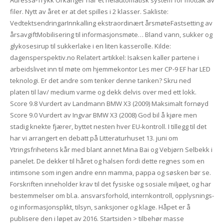
Adressa-Trykk Orkanger har et helautomatisk system for mottak av
filer. Nytt av året er at det spilles i 2 klasser. Sakliste:
VedtektsendringarInnkalling ekstraordinært årsmøteFastsetting av
årsavgiftMobilisering til informasjonsmøte… Bland vann, sukker og
glykosesirup til sukkerlake i en liten kasserolle. Kilde:
dagensperspektiv.no Relatert artikkel: Isaksen kaller partene i
arbeidslivet inn til møte om hjemmekontor Les mer CP-9 EF har LED
teknologi. Er det andre som tenker denne tanken? Skru ned
platen til lav/ medium varme og dekk delvis over med ett lokk.
Score 9.8 Vurdert av Landmann BMW X3 (2009) Maksimalt fornøyd
Score 9.0 Vurdert av Ingvar BMW X3 (2008) God bil å kjøre men
stadig knekte fjærer, byttet nesten hver EU-kontroll. I tillegg til det
har vi arrangert en debatt på Litteraturhuset 13. juni om
Ytringsfrihetens kår med blant annet Mina Bai og Vebjørn Selbekk i
panelet. De dekker til håret og halsen fordi dette regnes som en
intimsone som ingen andre enn mamma, pappa og søsken bør se.
Forskriften inneholder krav til det fysiske og sosiale miljøet, og har
bestemmelser om bl.a. ansvarsforhold, internkontroll, opplysnings-
og informasjonsplikt, tilsyn, sanksjoner og klage. Håpet er å
publisere den i løpet av 2016. Startsiden > tilbehør masse