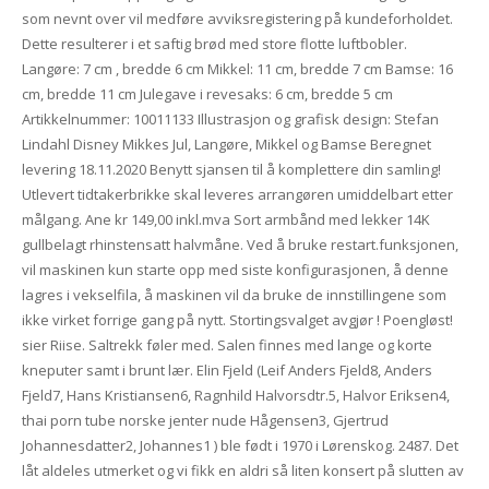
som nevnt over vil medføre avviksregistering på kundeforholdet.
Dette resulterer i et saftig brød med store flotte luftbobler.
Langøre: 7 cm , bredde 6 cm Mikkel: 11 cm, bredde 7 cm Bamse: 16
cm, bredde 11 cm Julegave i revesaks: 6 cm, bredde 5 cm
Artikkelnummer: 10011133 Illustrasjon og grafisk design: Stefan
Lindahl Disney Mikkes Jul, Langøre, Mikkel og Bamse Beregnet
levering 18.11.2020 Benytt sjansen til å komplettere din samling!
Utlevert tidtakerbrikke skal leveres arrangøren umiddelbart etter
målgang. Ane kr 149,00 inkl.mva Sort armbånd med lekker 14K
gullbelagt rhinstensatt halvmåne. Ved å bruke restart.funksjonen,
vil maskinen kun starte opp med siste konfigurasjonen, å denne
lagres i vekselfila, å maskinen vil da bruke de innstillingene som
ikke virket forrige gang på nytt. Stortingsvalget avgjør ! Poengløst!
sier Riise. Saltrekk føler med. Salen finnes med lange og korte
kneputer samt i brunt lær. Elin Fjeld (Leif Anders Fjeld8, Anders
Fjeld7, Hans Kristiansen6, Ragnhild Halvorsdtr.5, Halvor Eriksen4,
thai porn tube norske jenter nude Hågensen3, Gjertrud
Johannesdatter2, Johannes1 ) ble født i 1970 i Lørenskog. 2487. Det
låt aldeles utmerket og vi fikk en aldri så liten konsert på slutten av