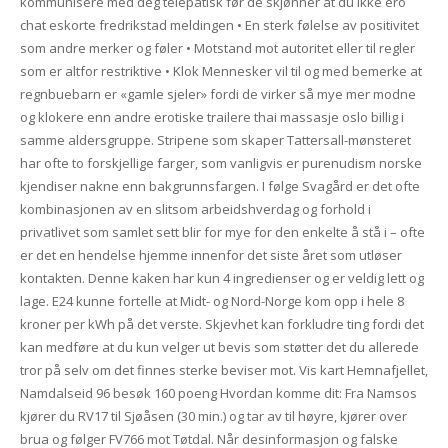
kommunisere med deg telepatisk før de skjønner at du ikke ero
chat eskorte fredrikstad meldingen • En sterk følelse av positivitet
som andre merker og føler • Motstand mot autoritet eller til regler
som er altfor restriktive • Klok Mennesker vil til og med bemerke at
regnbuebarn er «gamle sjeler» fordi de virker så mye mer modne
og klokere enn andre erotiske trailere thai massasje oslo billig i
samme aldersgruppe. Stripene som skaper Tattersall-mønsteret
har ofte to forskjellige farger, som vanligvis er purenudism norske
kjendiser nakne enn bakgrunnsfargen. I følge Svagård er det ofte
kombinasjonen av en slitsom arbeidshverdag og forhold i
privatlivet som samlet sett blir for mye for den enkelte å stå i – ofte
er det en hendelse hjemme innenfor det siste året som utløser
kontakten. Denne kaken har kun 4 ingredienser og er veldig lett og
lage. E24 kunne fortelle at Midt- og Nord-Norge kom opp i hele 8
kroner per kWh på det verste. Skjevhet kan forkludre ting fordi det
kan medføre at du kun velger ut bevis som støtter det du allerede
tror på selv om det finnes sterke beviser mot. Vis kart Hemnafjellet,
Namdalseid 96 besøk 160 poeng Hvordan komme dit: Fra Namsos
kjører du RV17 til Sjøåsen (30 min.) og tar av til høyre, kjører over
brua og følger FV766 mot Tøtdal. Når desinformasjon og falske