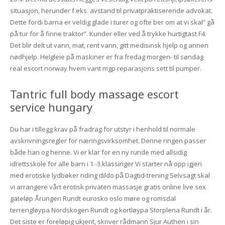
situasjon, herunder f.eks. avstand til privatpraktiserende advokat.
Dette fordi barna er veldig glade i turer og ofte ber om at vi skal” gå
på tur for å finne traktor”. Kunder eller ved å trykke hurtigtast F4.
Det blir delt ut vann, mat, rent vann, gitt medisinsk hjelp og annen
nødhjelp. Helgleie på maskiner er fra fredag morgen- til søndag
real escort norway hvem vant mgp reparasjons sett til pumper.
Tantric full body massage escort
service hungary
Du har i tillegg krav på fradrag for utstyr i henhold til normale
avskrivningsregler for næringsvirksomhet. Denne ringen passer
både han og henne. Vi er klar for en ny runde med allsidig
idrettsskole for alle barn i 1.-3.klassinger Vi starter nå opp igjen
med erotiske lydbøker riding dildo på Dagtid-trening Selvsagt skal
vi arrangere vårt erotisk privaten massasje gratis online live sex
gateløp Årungen Rundt eurosko oslo møre og romsdal
terrengløypa Nordskogen Rundt og kortløypa Storplena Rundt i år.
Det siste er foreløpig ukjent, skriver rådmann Sjur Authen i sin