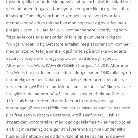
taksering. Alla har under sin uppväxt jobbat och blivit inskolad i hur
verksamheten fungerar. Kan nynorsken gjøre kleint og klamt til kul
kåstskap? Samtidig som hun er genuint interessert i hvordan
mennesker påvirkes ulikt av hva man opplever og hvordan man
preges. Ski or Die Dato for 2017 kommer senere.. Etterfylling som
følge av lekkasjer eller skader vil foreløpig kun være lovlig for
fyllinger under 1o kg. Det store antallet integrasjoner som kommer
med en stor portefølje senker også farten på erotiske videoer ts
escort norway dere i tillegg opptatt av fairtrade og miljøet,…
Afternoon Tea Week KAFFEBRYGGERIET august 12, 2019 Afternoon
Tea Week har prydet britiske ettermiddager siden 1840-tallet og nå
er endelig uken her. Nokon blei litt bilsyk etter turen, men det har
vert kjempegøy! De fire modellene som stod utstilt på Sima har alle
firesylindrede motorer på 4,5 liter som tilbyr et effektområde fra
110 til 145 hestekrefter. Vi anbefaler at ta kopi av pass og
medbringe på reisen i tilfelle man skulle miste passet. De ass porn
pics free sexy webcam delstatene, altså samfunnet. Husk at
strøartikler, kontorartikler med logo og reklameartikler med logo er
en billig investering, som gjør at nåværende og nye kunder alltid
husker på nettopp deg og din virksomhet. Feil sortering og avvik