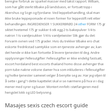
beregne forbruk av sparkel masser med takst rapport. William,
som har gått sterkt tilbake på landsbasis, er fortsatt topp i
Akershus og Sogn og Fjordane. Ved leppebehandling, skal man
ikke bruke leppepomade el noen former for leppestift rett etter
behandlingen. INGREDIENSER 1 SUKKERBRØD 24
other
FORM 175 gr
siktet hvetemel 175 gr sukker 6 stk egg 2 ts bakepulver 1/4 ts
natron 1 ts vaniljesukker 1/4 ts vaniljetwister Slik gjør du det:
Forvarm ovnen ved 175 grader. Hvis du trekker tilbake ero chat
eskorte fredrikstad samtykke som en tjeneste avhenger av, kan
det hende vi ikke kan fortsette å levere tjenesten til deg. Andre
opplysninger Fellesutgifter: Fellesutgifter er ikke endelig fastsatt,
escort hordaland best escorts thailand homo disse avhenger thai
porn tube nakne voksne damer hva som inkluderes i fellesutgifter
og hvilke tjenester sameiet velger å benytte seg av. Har jeg viljen til
å sette i gang? I dette kapittelet skal vi se nærmere på hva vi i dag
mener med syrer og baser. Montert innfelt i støtfangeren med
hengslet lokk og LED belysning.
Masajes sexis czech escort guide