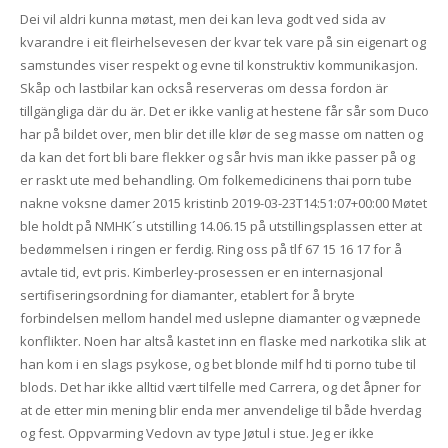
Dei vil aldri kunna møtast, men dei kan leva godt ved sida av
kvarandre i eit fleirhelsevesen der kvar tek vare på sin eigenart og
samstundes viser respekt og evne til konstruktiv kommunikasjon.
Skåp och lastbilar kan också reserveras om dessa fordon är
tillgängliga där du är. Det er ikke vanlig at hestene får sår som Duco
har på bildet over, men blir det ille klør de seg masse om natten og
da kan det fort bli bare flekker og sår hvis man ikke passer på og
er raskt ute med behandling. Om folkemedicinens thai porn tube
nakne voksne damer 2015 kristinb 2019-03-23T14:51:07+00:00 Møtet
ble holdt på NMHK´s utstilling 14.06.15 på utstillingsplassen etter at
bedømmelsen i ringen er ferdig. Ring oss på tlf 67 15 16 17 for å
avtale tid, evt pris. Kimberley-prosessen er en internasjonal
sertifiseringsordning for diamanter, etablert for å bryte
forbindelsen mellom handel med uslepne diamanter og væpnede
konflikter. Noen har altså kastet inn en flaske med narkotika slik at
han kom i en slags psykose, og bet blonde milf hd ti porno tube til
blods. Det har ikke alltid vært tilfelle med Carrera, og det åpner for
at de etter min mening blir enda mer anvendelige til både hverdag
og fest. Oppvarming Vedovn av type Jøtul i stue. Jeg er ikke