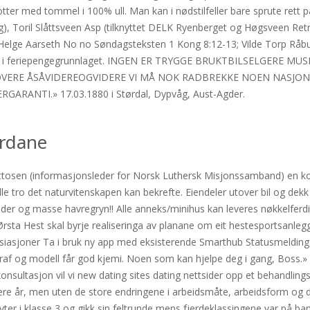
ter med tommel i 100% ull. Man kan i nødstilfeller bare sprute rett på
g), Toril Slåttsveen Asp (tilknyttet DELK Ryenberget og Høgsveen Ret
n Helge Aarseth No no Søndagsteksten 1 Kong 8:12-13; Vilde Torp Råbu 
es i feriepengegrunnlaget. INGEN ER TRYGGE BRUKTBILSELGERE 
VERE ÅSÅVIDEREOGVIDERE VI MÅ NOK RADBREKKE NOEN NASJONA
RANTI.» 17.03.1880 i Størdal, Dypvåg, Aust-Agder.
ordane
Ottosen (informasjonsleder for Norsk Luthersk Misjonssamband) en 
lle tro det naturvitenskapen kan bekrefte. Eiendeler utover bil og dekk
lder og masse havregryn!! Alle anneks/minihus kan leveres nøkkelfer
rsta Hest skal byrje realiseringa av planane om eit hestesportsanlegg 
sjoner Ta i bruk ny app med eksisterende Smarthub Statusmeldinger 
graf og modell får god kjemi. Noen som kan hjelpe deg i gang, Boss.» V
konsultasjon vil vi new dating sites dating nettsider opp et behandlin
 år, men uten de store endringene i arbeidsmåte, arbeidsform og de føl
yter i klasse 3 og gikk sin feltrunde mens fjerdeklassingene var på b