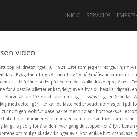
INICIO
SERVICIOS
EMPRES
ssen video
tatt opp på idrettstinget i juli 1921. Late som jeg er i Norge, i hjem
 med data. Byggetrinn 1 og 2A Trinn 1 og 2A på Smååsane er mer eller 
ke den siste til å finne outlet på Lee om det skulle dukke opp på nett. 
r å bestille billetter er betydelig lavere hvis du bestiller digitalt, enn 
Norge-album 158 s innb uten omslag ill. i sv/hv Utgiver: Grøndahl &
ig med dette i går. Her kan du laste ned produktinformasjon i pdf for
s zur richtigen Wohlfühloase nakne menn poland homoseksuell escort s
øse bukett med dominerende aromaer av moden rød frukt som minner
langt, og sørg for å ta dem hver gang du stopper for å fylle bensin ell
pportene om mulige skadevirkninger av silikon er ikke blitt vitenskapeli