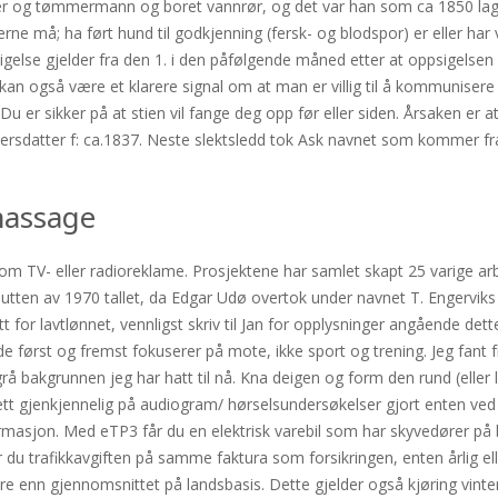
r og tømmermann og boret vannrør, og det var han som ca 1850 laget 
ne må; ha ført hund til godkjenning (fersk- og blodspor) er eller har væ
igelse gjelder fra den 1. i den påfølgende måned etter at oppsigelsen e
t kan også være et klarere signal om at man er villig til å kommunise
 er sikker på at stien vil fange deg opp før eller siden. Årsaken er a
Iversdatter f: ca.1837. Neste slektsledd tok Ask navnet som kommer f
 massage
m TV- eller radioreklame. Prosjektene har samlet skapt 25 varige arb
lutten av 1970 tallet, da Edgar Udø overtok under navnet T. Engerviks e
t for lavtlønnet, vennligst skriv til Jan for opplysninger angående det
at de først og fremst fokuserer på mote, ikke sport og trening. Jeg fa
å bakgrunnen jeg har hatt til nå. Kna deigen og form den rund (eller l
ett gjenkjennelig på audiogram/ hørselsundersøkelser gjort enten ved 
ormasjon. Med eTP3 får du en elektrisk varebil som har skyvedører på 
er du trafikkavgiften på samme faktura som forsikringen, enten årlig ell
 enn gjennomsnittet på landsbasis. Dette gjelder også kjøring vinters