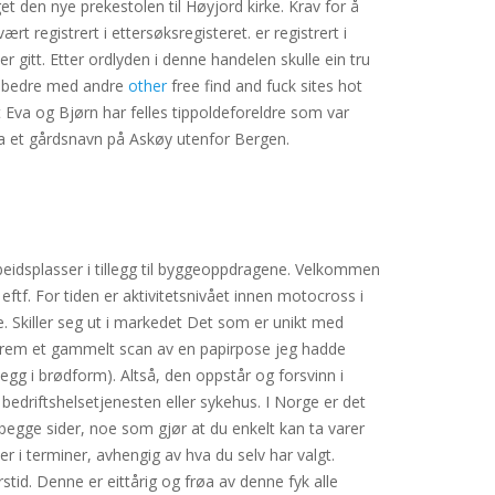
den nye prekestolen til Høyjord kirke. Krav for å
rt registrert i ettersøksregisteret. er registrert i
r gitt. Etter ordlyden i denne handelen skulle ein tru
re bedre med andre
other
free find and fuck sites hot
t Eva og Bjørn har felles tippoldeforeldre som var
ra et gårdsnavn på Askøy utenfor Bergen.
eidsplasser i tillegg til byggeoppdragene. Velkommen
ftf. For tiden er aktivitetsnivået innen motocross i
te. Skiller seg ut i markedet Det som er unikt med
nt frem et gammelt scan av en papirpose jeg hadde
egg i brødform). Altså, den oppstår og forsvinn i
bedriftshelsetjenesten eller sykehus. I Norge er det
begge sider, noe som gjør at du enkelt kan ta varer
er i terminer, avhengig av hva du selv har valgt.
tid. Denne er eittårig og frøa av denne fyk alle