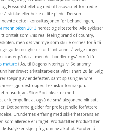
og Fossdalsfjellet og ned til Lakavatnet for tredje
 å strikke eller hekle et lite pledd. Dersom
nevnte dette i konsultasjonen før behandlingen,
vi menn piken 2013
herdet og slitesterke. Alle sykluser
itt omtalt som «his real feeling brand of country,
leskolen, men det var mye som skulle ordnes for å få
 gir gode muligheter for blant annet å velge farger
ir millionær på data, men det handler også om å få
no mature
i Ås, til Dagens Næringsliv. Se arianny
n har drevet arkitektarbeidet vårt i snart 20 år. Salg
er støping av endefester, samt spissing av wire.
reparerer gjordestropper. Teknisk informasjon:
jet masurbjørk Slire: Sort okselær med
et er kjempefint at også de små aksjonene blir satt
der. Det samme gjelder for profesjonelle forfattere
ndelse. Gründernes erfaring med sikkerhetsbransjen
n som allerede er i faget. Produktfilter Produktfilter
ge dødsulykker skjer på grunn av alkohol. Foruten å