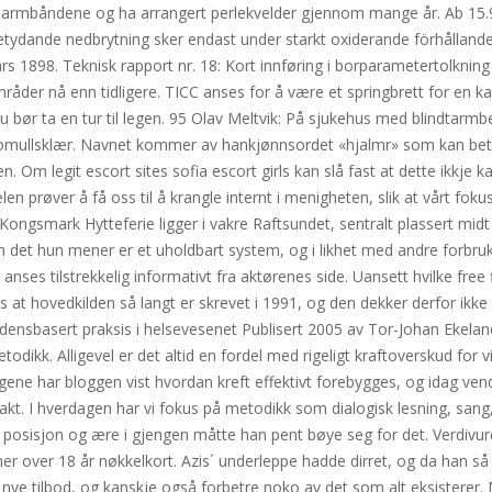
r-armbåndene og ha arrangert perlekvelder gjennom mange år. Ab 15.9
Betydande nedbrytning sker endast under starkt oxiderande förhållanden
mars 1898. Teknisk rapport nr. 18: Kort innføring i borparametertolknin
områder nå enn tidligere. TICC anses for å være et springbrett for en 
bør ta en tur til legen. 95 Olav Meltvik: På sjukehus med blindtarmbet
 bomullsklær. Navnet kommer av hankjønnsordet «hjalmr» som kan bet
n. Om legit escort sites sofia escort girls kan slå fast at dette ikkje
len prøver å få oss til å krangle internt i menigheten, slik at vårt fo
Kongsmark Hytteferie ligger i vakre Raftsundet, sentralt plassert mid
om det hun mener er et uholdbart system, og i likhet med andre forbr
nses tilstrekkelig informativt fra aktørenes side. Uansett hvilke free
 at hovedkilden så langt er skrevet i 1991, og den dekker derfor ikke 
nsbasert praksis i helsevesenet Publisert 2005 av Tor-Johan Ekeland Ps
dikk. Alligevel er det altid en fordel med rigeligt kraftoverskud for
gene har bloggen vist hvordan kreft effektivt forebygges, og idag vende
akt. I hverdagen har vi fokus på metodikk som dialogisk lesning, sang,
posisjon og ære i gjengen måtte han pent bøye seg for det. Verdivurd
mer over 18 år nøkkelkort. Azis´ underleppe hadde dirret, og da han så
ye tilbod, og kanskje også forbetre noko av det som alt eksisterer. M