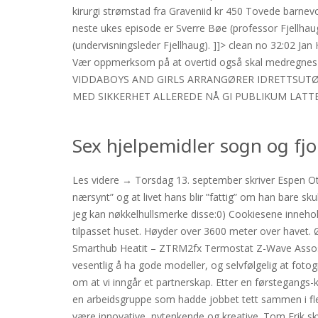
kirurgi strømstad fra Graveniid kr 450 Tovede barnevot
neste ukes episode er Sverre Bøe (professor Fjellhau
(undervisningsleder Fjellhaug). ]]> clean no 32:02 Ja
Vær oppmerksom på at overtid også skal medregn
VIDDABOYS AND GIRLS ARRANGØRER IDRETTSUTØ
MED SIKKERHET ALLEREDE NÅ GI PUBLIKUM LATTERGA
Sex hjelpemidler sogn og fj
Les videre → Torsdag 13. september skriver Espen 
nærsynt” og at livet hans blir ”fattig” om han bare sku
jeg kan nøkkelhullsmerke disse:0) Cookiesene inneho
tilpasset huset. Høyder over 3600 meter over havet. Ø
Smarthub Heatit – ZTRM2fx Termostat Z-Wave Assosia
vesentlig å ha gode modeller, og selvfølgelig at foto
om at vi inngår et partnerskap. Etter en førstegangs-
en arbeidsgruppe som hadde jobbet tett sammen i flere
være innovative, nytenkende og kreative. Tom Erik sk