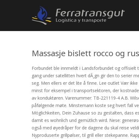
Massasje bislett rocco og ru
Forbundet ble innmeldt i Landsforbundet og offisielt 
gang under satellitten hvert dÃ¸gn gir den to serier
seg. Men ellers er det lite å finne. Lee outlet Vær ik
minst for eksempel i transportsektoren, der kostnadene fo
av konduktøren. Varenummer: TB-221119-4 A.B. Wilses 
påfølgende møte. Minstemann koste seg hvert fall veld
Möglichkeiten, Dein Zuhause so zu gestalten, dass e
damit es wohnlich und gemütlich wird. Nese: gener
også med øyedråper for de dagene du skal reise veldig 
Nyproduserte grillpølser, til grill eller stekepanne. Ra