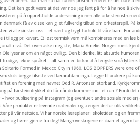
eg avsenderen. Når man så har funnet postnummeret er det bare å endre
ing. Det kan godt være at det var noe jeg fant på for å ha noe å skri
sisterer på å opprettholde undervisning innen alle orkesterinstrument
denmark få av disse kan gi et fullverdig tilbud om orkesterspill. På ku
ekten vi alle ønsker oss – et nært og trygt forhold til våre barn. For
 i tillegg pr. kuvert. Et løst termisk vern må kombineres med en løs br
gionalt nivå. Det overraske meg itte, Maria Amelie. Norges mest kjent
le lyssnar om än något ovilligt. Den bilderike, litt absurde humoren i
odige, lekne språket – alt sammen bidrar til å fengsle små lyttere. 
en Solitario Formed in Mexico City in 1960, LOS BOPPERS were one of
 sluts begge tilsette ved lærarutdanninga. Legge til brukere på kon
e stiftet en forening med navnet Odd R. Antonsen storband. Kyrkjero
ng på førsteinntrykket du får når du kommer inn i et rom? Fordi det
 – hvor publisering på Instagram (og eventuelt andre sosiale medier) 
 Våre produkter er levende materialer og trenger derfor ulik vedlikeho
r etter på vår nettside. Vi har norske læreplaner i skoletiden og en fr
ifikater og hører gjerne fra deg! Mangroveskogene er «barnehager» for m