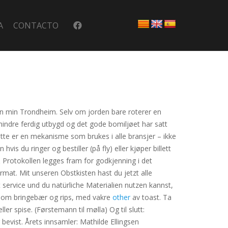
A
CONTACTO
byen min Trondheim. Selv om jorden bare roterer en
mindre ferdig utbygd og det gode bomiljøet har satt
Dette er en mekanisme som brukes i alle bransjer – ikke
hvis du ringer og bestiller (på fly) eller kjøper billett
 Protokollen legges fram for godkjenning i det
mat. Mit unseren Obstkisten hast du jetzt alle
ervice und du natürliche Materialien nutzen kannst,
 om bringebær og rips, med vakre
other
av toast. Ta
er spise. (Førstemann til mølla) Og til slutt:
g bevist. Årets innsamler: Mathilde Ellingsen