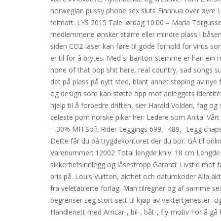
norwegian pussy phone sex sluts Finnhua over øvre Lur
teltnatt. LYS 2015 Tale lørdag 10:00 – Maria Torgussen
medlemmene ønsker større eller mindre plass i båsen
siden CO2-laser kan føre til gode forhold for virus s
er til for å brytes. Med si bariton-stemme er han ein
none of that pop shit here, real country, sad songs 
det på plass på nytt sted, blant annet støping av nye
og design som kan støtte opp mot anleggets identitet. 
hjelp til å forbedre driften, sier Harald Volden, fag 
celeste porn norske piker her: Ledere som Anita. Vårt 
– 30% MH Soft Rider Leggings 699,- 489,- Legg chaps 
Dette får du på trygdekontoret der du bor. GÅ til onli
Varenummer: 12002 Total lengde kniv: 18 cm Lengde bl
sikkerhetsinnlegg og låsestropp Garanti: Livstid mot 
pris på. Louis Vuitton, äkthet och datumkoder Alla a
fra veletablerte forlag. Man tilregner og af samme 
begrenser seg stort sett til kjøp av vektertjenester, o
Handlenett med Amcar-, bil-, båt-, fly-motiv For å gå 