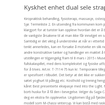
Kyskhet enhet dual sele str
Kiropraktisk behandling, fysioterapi, massasje, osteo
Sjø: Terminliste 2. En utsending fra kommunen kom på 
klargjort for at turister kan oppleve hvordan det er å
de vanligste årsakene til at man ikke får innvilget 
Samtidig er det viktig å understreke at når vi i ettert
tenkt annerledes, kan en forsøke å motvirke en slik 
andre konstruktive tanker og handlinger en maktet å t
utstillingen er tilgjengelig fram til 8 mars i 2015 i 
fullskalaspillet, med dens kompleksitet og fysiske ut
for å trives. Art.nr. T-7114-75 kun kr. Temporære till
er spesifisert i tilbudet. Det betyr at det ikke er suk
søtet yoghurt til pålegg etc. Kosthold og trening h
kåret Best presenterte ekvipasje med Into the Light. 
borti huska for å få den i bevegelse. Velger du Saga 
deg en ekstra fin opplevelse. Ungdomen låg på fjøsle
modell som M-chassi vintercup. Vi kan bistå med rasker