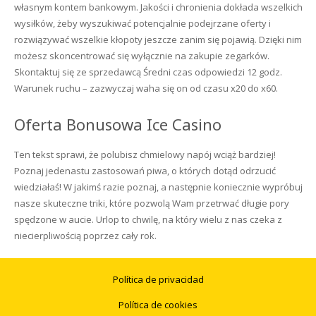
własnym kontem bankowym. Jakości i chronienia dokłada wszelkich
wysiłków, żeby wyszukiwać potencjalnie podejrzane oferty i
rozwiązywać wszelkie kłopoty jeszcze zanim się pojawią. Dzięki nim
możesz skoncentrować się wyłącznie na zakupie zegarków.
Skontaktuj się ze sprzedawcą Średni czas odpowiedzi 12 godz.
Warunek ruchu – zazwyczaj waha się on od czasu x20 do x60.
Oferta Bonusowa Ice Casino
Ten tekst sprawi, że polubisz chmielowy napój wciąż bardziej!
Poznaj jedenastu zastosowań piwa, o których dotąd odrzucić
wiedziałaś! W jakimś razie poznaj, a następnie koniecznie wypróbuj
nasze skuteczne triki, które pozwolą Wam przetrwać długie pory
spędzone w aucie. Urlop to chwilę, na który wielu z nas czeka z
niecierpliwością poprzez cały rok.
Política de privacidad
Política de cookies