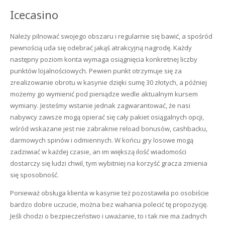
Icecasino
Należy pilnować swojego obszaru i regularnie się bawić, a spośród
pewnością uda się odebrać jakąś atrakcyjną nagrodę. Każdy
następny poziom konta wymaga osiągnięcia konkretnej liczby
punktów lojalnościowych. Pewien punkt otrzymuje się za
zrealizowanie obrotu w kasynie dzięki sumę 30 złotych, a później
możemy go wymienić pod pieniądze wedle aktualnym kursem
wymiany. Jesteśmy wstanie jednak zagwarantować, że nasi
nabywcy zawsze mogą opierać się cały pakiet osiągalnych opcji,
wśród wskazane jest nie zabraknie reload bonusów, cashbacku,
darmowych spinów i odmiennych. W końcu gry losowe mogą
zadziwiać w każdej czasie, an im większą ilość wiadomości
dostarczy się ludzi chwil, tym wybitniej na korzyść gracza zmienia
się sposobność.
Ponieważ obsługa klienta w kasynie też pozostawiła po osobiście
bardzo dobre uczucie, można bez wahania polecić tę propozycję.
Jeśli chodzi o bezpieczeństwo i uważanie, to i tak nie ma żadnych