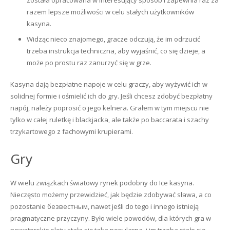
została opracowana w interesujący sposób i zapewnia raz za
razem lepsze możliwości w celu stałych użytkowników
kasyna.
Widząc nieco znajomego, gracze odczują, że im odrzucić
trzeba instrukcja techniczna, aby wyjaśnić, co się dzieje, a
może po prostu raz zanurzyć się w grze.
Kasyna dają bezpłatne napoje w celu graczy, aby wyżywić ich w
solidnej formie i ośmielić ich do gry. Jeśli chcesz zdobyć bezpłatny
napój, należy poprosić o jego kelnera. Grałem w tym miejscu nie
tylko w całej ruletkę i blackjacka, ale także po baccarata i szachy
trzykartowego z fachowymi krupierami.
Gry
W wielu związkach światowy rynek podobny do Ice kasyna.
Nieczęsto możemy przewidzieć, jak będzie zdobywać sława, a co
pozostanie безвестным, nawet jeśli do tego i innego istnieją
pragmatyczne przyczyny. Było wiele powodów, dla których gra w
nowatorskie sloty stała się taka popularna, i im trzeba stało się