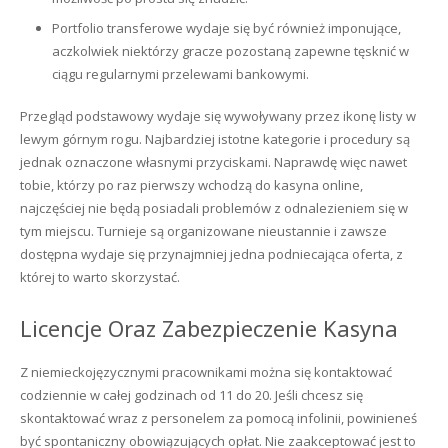
Portfolio transferowe wydaje się być również imponujące,
aczkolwiek niektórzy gracze pozostaną zapewne tęsknić w
ciągu regularnymi przelewami bankowymi.
Przegląd podstawowy wydaje się wywoływany przez ikonę listy w
lewym górnym rogu. Najbardziej istotne kategorie i procedury są
jednak oznaczone własnymi przyciskami. Naprawdę więc nawet
tobie, którzy po raz pierwszy wchodzą do kasyna online,
najczęściej nie będą posiadali problemów z odnalezieniem się w
tym miejscu. Turnieje są organizowane nieustannie i zawsze
dostępna wydaje się przynajmniej jedna podniecająca oferta, z
której to warto skorzystać.
Licencje Oraz Zabezpieczenie Kasyna
Z niemieckojęzycznymi pracownikami można się kontaktować
codziennie w całej godzinach od 11 do 20. Jeśli chcesz się
skontaktować wraz z personelem za pomocą infolinii, powinieneś
być spontaniczny obowiązujących opłat. Nie zaakceptować jest to