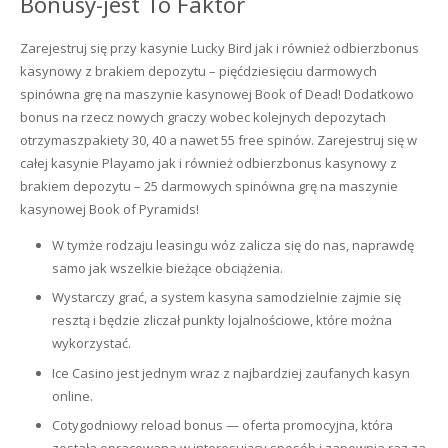
Bonusy-jest To Faktor
Zarejestruj się przy kasynie Lucky Bird jak i również odbierzbonus
kasynowy z brakiem depozytu – pięćdziesięciu darmowych
spinówna grę na maszynie kasynowej Book of Dead! Dodatkowo
bonus na rzecz nowych graczy wobec kolejnych depozytach
otrzymaszpakiety 30, 40 a nawet 55 free spinów. Zarejestruj się w
całej kasynie Playamo jak i również odbierzbonus kasynowy z
brakiem depozytu – 25 darmowych spinówna grę na maszynie
kasynowej Book of Pyramids!
W tymże rodzaju leasingu wóz zalicza się do nas, naprawdę
samo jak wszelkie bieżące obciążenia.
Wystarczy grać, a system kasyna samodzielnie zajmie się
resztą i będzie zliczał punkty lojalnościowe, które można
wykorzystać.
Ice Casino jest jednym wraz z najbardziej zaufanych kasyn
online.
Cotygodniowy reload bonus — oferta promocyjna, która