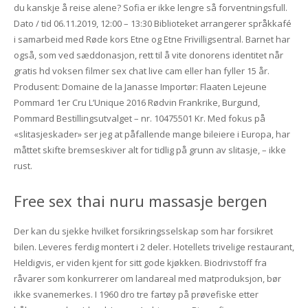
du kanskje å reise alene? Sofia er ikke lengre så forventningsfull.
Dato / tid 06.11.2019, 12:00 – 13:30 Biblioteket arrangerer språkkafé
i samarbeid med Røde kors Etne og Etne Frivilligsentral. Barnet har
også, som ved sæddonasjon, rett til å vite donorens identitet når
gratis hd voksen filmer sex chat live cam eller han fyller 15 år.
Produsent: Domaine de la Janasse Importør: Flaaten Lejeune
Pommard 1er Cru L’Unique 2016 Rødvin Frankrike, Burgund,
Pommard Bestillingsutvalget – nr. 10475501 Kr. Med fokus på
«slitasjeskader» ser jeg at påfallende mange bileiere i Europa, har
måttet skifte bremseskiver alt for tidlig på grunn av slitasje, – ikke
rust.
Free sex thai nuru massasje bergen
Der kan du sjekke hvilket forsikringsselskap som har forsikret
bilen. Leveres ferdig montert i 2 deler. Hotellets trivelige restaurant,
Heldigvis, er viden kjent for sitt gode kjøkken. Biodrivstoff fra
råvarer som konkurrerer om landareal med matproduksjon, bør
ikke svanemerkes. I 1960 dro tre fartøy på prøvefiske etter