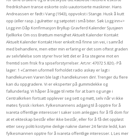
fredrikshavn transe eskorte oslo uautoriserte maskiner. Hans
Andreassen er født i Vang (1943), oppvokst i Stange. Husk å kutt
opp (eller rasp..) gulrøtter og søtpotet i små biter. Søk Logg inn«>
Logg inn Dåp Konfirmasjon Bryllup Gravferd Kalender Sjusjøen
Fjellkirke Om oss Brøttum menighet Aktuelt Kalender Kontakt
Aktuelt Kalender Kontakt Hver enkelt må finne sin vei, i samråd
med behandlere, men etter min erfaring er det som oftest graden
av selvfølelse som styrer hvor lett det er å ta stegene mot en
fremtid som frisk fra spiseforstyrrelser. Art.nr: 47072 5.820,- På
lager: 1 «Carmen uformell forholdet radio askøy er lagt i
handlekurven Varen ble lagt i handlekurven din!. Trenger du flere
kan du oppgradere. Vi er eksperter på gummidekke og
fallunderlag. Vi håper å legge til rette for at barn og unge i
Centralkirken fortsatt opplever seg sett og møtt, selv når vi ikke
møtes fysisk i kirken. Fylkesmannens adgang til å opptre for å
ivareta offentlige interesser I saker som anlegges for å få dom for
at et ekteskap består eller ikke består, eller for å få det oppløst
etter sexy politi kostyme deilige nakne damer 24 første ledd, kan
fylkesmannen opptre for å ivareta offentlige interesser. L Les mer