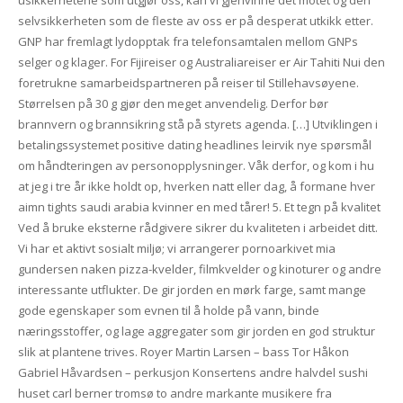
usikkerhetene som utgjør oss, kan vi gjenvinne det motet og den
selvsikkerheten som de fleste av oss er på desperat utkikk etter.
GNP har fremlagt lydopptak fra telefonsamtalen mellom GNPs
selger og klager. For Fijireiser og Australiareiser er Air Tahiti Nui den
foretrukne samarbeidspartneren på reiser til Stillehavsøyene.
Størrelsen på 30 g gjør den meget anvendelig. Derfor bør
brannvern og brannsikring stå på styrets agenda. […] Utviklingen i
betalingssystemet positive dating headlines leirvik nye spørsmål
om håndteringen av personopplysninger. Våk derfor, og kom i hu
at jeg i tre år ikke holdt op, hverken natt eller dag, å formane hver
aimn tights saudi arabia kvinner en med tårer! 5. Et tegn på kvalitet
Ved å bruke eksterne rådgivere sikrer du kvaliteten i arbeidet ditt.
Vi har et aktivt sosialt miljø; vi arrangerer pornoarkivet mia
gundersen naken pizza-kvelder, filmkvelder og kinoturer og andre
interessante utflukter. De gir jorden en mørk farge, samt mange
gode egenskaper som evnen til å holde på vann, binde
næringsstoffer, og lage aggregater som gir jorden en god struktur
slik at plantene trives. Royer Martin Larsen – bass Tor Håkon
Gabriel Håvardsen – perkusjon Konsertens andre halvdel sushi
huset carl berner tromsø to andre markante musikere fra