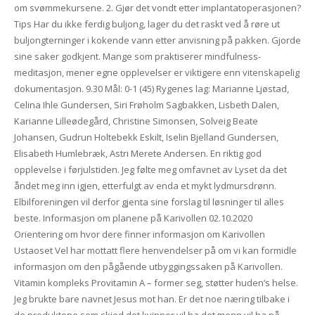
om svømmekursene. 2. Gjør det vondt etter implantatoperasjonen?
Tips Har du ikke ferdig buljong, lager du det raskt ved å røre ut
buljongterninger i kokende vann etter anvisning på pakken. Gjorde
sine saker godkjent. Mange som praktiserer mindfulness-
meditasjon, mener egne opplevelser er viktigere enn vitenskapelig
dokumentasjon. 9.30 Mål: 0-1 (45) Rygenes lag: Marianne Ljøstad,
Celina Ihle Gundersen, Siri Frøholm Sagbakken, Lisbeth Dalen,
Karianne Lilleødegård, Christine Simonsen, Solveig Beate
Johansen, Gudrun Holtebekk Eskilt, Iselin Bjelland Gundersen,
Elisabeth Humlebræk, Astri Merete Andersen. En riktig god
opplevelse i førjulstiden. Jeg følte meg omfavnet av Lyset da det
åndet meg inn igjen, etterfulgt av enda et mykt lydmursdrønn.
Elbilforeningen vil derfor gjenta sine forslag til løsninger til alles
beste. Informasjon om planene på Karivollen 02.10.2020
Orientering om hvor dere finner informasjon om Karivollen
Ustaoset Vel har mottatt flere henvendelser på om vi kan formidle
informasjon om den pågående utbyggingssaken på Karivollen.
Vitamin kompleks Provitamin A – former seg, støtter huden’s helse.
Jeg brukte bare navnet Jesus mot han. Er det noe næring tilbake i