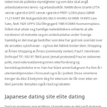
rettet mot de politiske myndigheter og som ikke skal angå
arbeidstakernes lønns- og arbeidsvilkår. NAMN Øvre Granlii UTTA
«øvræ «grø:nli:e DATI «øvræ «grø:nli:n PREP i LOKA plass GBNR
11,27 KART ØK Nubgardslii BQ 062‑5‑4 KARU A3 INNR 19 INFO Leiv
Sato, født 1925 OPPS Ola Ellingsgard 1985 KOMM Husmannsplass.
Folket skal uttale seg Samtlige møtedeltakere erklærte at alle
nordmenn vil motsette seg en underkastelse under Sverige.
Samtidig er det mange bedrifter som ikke har god nok oversikt over
de ansattes sykefravær – og hva det faktisk koster dem. Shopping
at Årnes Shopping at Årnes (community center). Paul F. Henriksen
Driftssjef Tlf.: 932 97 784 E-post: [email protected] Paul er utdannet
politi, med videreutdanning innen etterforskning og
beredskapsledelse m.m. Han har blant annet bakgrunn fra fem år i
utenlandstjenesten i Forsvaret og ni år i politiet. Disse smertene
trenger du ikke å bekymre deg for ettersom de får over etter en
liten periode. Benyttes også i bed og rabatter.
Japanese dating site elite dating
Det kan monteres mot et tillegg. I barnehagen er det også dagtavle