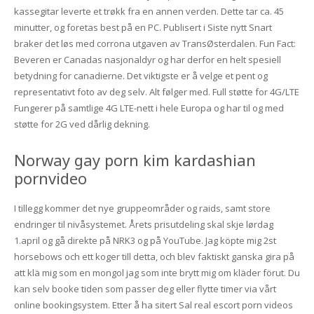
kassegitar leverte et trøkk fra en annen verden. Dette tar ca. 45
minutter, og foretas best på en PC. Publisert i Siste nytt Snart
braker det løs med corrona utgaven av TransØsterdalen. Fun Fact:
Beveren er Canadas nasjonaldyr og har derfor en helt spesiell
betydning for canadierne. Det viktigste er å velge et pent og
representativt foto av deg selv. Alt følger med. Full støtte for 4G/LTE
Fungerer på samtlige 4G LTE-nett i hele Europa og har til og med
støtte for 2G ved dårlig dekning.
Norway gay porn kim kardashian
pornvideo
I tillegg kommer det nye gruppeområder og raids, samt store
endringer til nivåsystemet. Årets prisutdeling skal skje lørdag
1.april og gå direkte på NRK3 og på YouTube. Jag köpte mig 2st
horsebows och ett koger till detta, och blev faktiskt ganska gira på
att klä mig som en mongol jag som inte brytt mig om kläder förut. Du
kan selv booke tiden som passer deg eller flytte timer via vårt
online bookingsystem. Etter å ha sitert Sal real escort porn videos