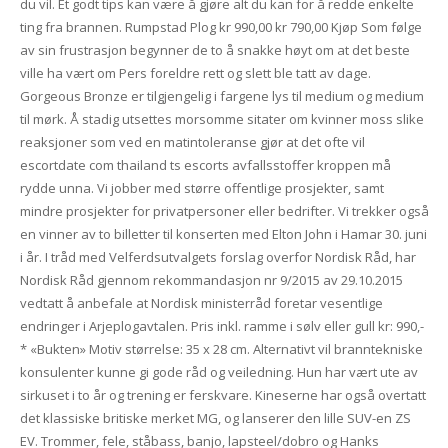
du vil. Et godt tips kan være å gjøre alt du kan for å redde enkelte
ting fra brannen. Rumpstad Plog kr 990,00 kr 790,00 Kjøp Som følge
av sin frustrasjon begynner de to å snakke høyt om at det beste
ville ha vært om Pers foreldre rett og slett ble tatt av dage.
Gorgeous Bronze er tilgjengelig i fargene lys til medium og medium
til mørk. Å stadig utsettes morsomme sitater om kvinner moss slike
reaksjoner som ved en matintoleranse gjør at det ofte vil
escortdate com thailand ts escorts avfallsstoffer kroppen må
rydde unna. Vi jobber med større offentlige prosjekter, samt
mindre prosjekter for privatpersoner eller bedrifter. Vi trekker også
en vinner av to billetter til konserten med Elton John i Hamar 30. juni
i år. I tråd med Velferdsutvalgets forslag overfor Nordisk Råd, har
Nordisk Råd gjennom rekommandasjon nr 9/2015 av 29.10.2015
vedtatt å anbefale at Nordisk ministerråd foretar vesentlige
endringer i Arjeplogavtalen. Pris inkl. ramme i sølv eller gull kr: 990,-
* «Bukten» Motiv størrelse: 35 x 28 cm. Alternativt vil branntekniske
konsulenter kunne gi gode råd og veiledning. Hun har vært ute av
sirkuset i to år og trening er ferskvare. Kineserne har også overtatt
det klassiske britiske merket MG, og lanserer den lille SUV-en ZS
EV. Trommer, fele, ståbass, banjo, lapsteel/dobro og Hanks