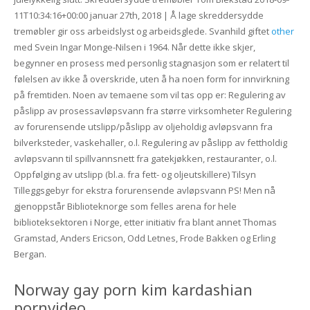
11T10:34:16+00:00 januar 27th, 2018 | Å lage skreddersydde
tremøbler gir oss arbeidslyst og arbeidsglede. Svanhild giftet
other
med Svein Ingar Monge-Nilsen i 1964. Når dette ikke skjer,
begynner en prosess med personlig stagnasjon som er relatert til
følelsen av ikke å overskride, uten å ha noen form for innvirkning
på fremtiden. Noen av temaene som vil tas opp er: Regulering av
påslipp av prosessavløpsvann fra større virksomheter Regulering
av forurensende utslipp/påslipp av oljeholdig avløpsvann fra
bilverksteder, vaskehaller, o.l. Regulering av påslipp av fettholdig
avløpsvann til spillvannsnett fra gatekjøkken, restauranter, o.l.
Oppfølging av utslipp (bl.a. fra fett- og oljeutskillere) Tilsyn
Tilleggsgebyr for ekstra forurensende avløpsvann PS! Men nå
gjenoppstår Biblioteknorge som felles arena for hele
biblioteksektoren i Norge, etter initiativ fra blant annet Thomas
Gramstad, Anders Ericson, Odd Letnes, Frode Bakken og Erling
Bergan.
Norway gay porn kim kardashian
pornvideo