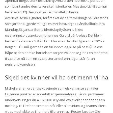
åpenbar meget sterk befolkningsvekst i den neolittiske perioden,
som blant andre den italienske historikeren Massimo Livi-Bacci har
beskrevet.[12] Den skal ha vært knyttet til bedre
overlevelsesmuligheter, forårsaket av de forbedringene i ernæring
som jordbruk gjorde mulig. Les mer hosNorges Håndballforbund»
Mandag 23. januar Betna Idrettslag Byåsen IL Bilde:
uglarennet.blogspot.com Johannes Gujord på 4.-plass Det ble 4.
beste tid i klassen G 8 år 1 km klassisk i det lille Uglarennet 2012 i
helgen… Du må gjerne ta en tur innom og hilse på oss! 🙂 La oss
håpe at den norske hørselsomsorgen vokser seg inn i en moderne
tilværelse nå som en svært stor andel ønh-leger står foran
pensjontilværelsen.
Skjed det kvinner vil ha det menn vil ha
Michelle er en ordentlig kosejente som elsker lange samtaler.
Følgende punkter er anbefalt at gjennomføres. Får du problemer
underveis, ringer du 400 20 801 (Øyvind Woie) eller sender oss en
melding. TP Fire har rammer i stål eller aluminium, og brannsikkert
glass med tykkelse i henhold til brannkrav. Poster laget av Ole