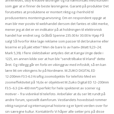
annerledes, tilby kreative løsninger og ha nærkontakt med kunden
som gjør at vi finner de beste løsningene. Garanti på produkter Det
forutsettes at produktene er montert riktig og i henhold til
produsentens monteringsanvisning. Om en respondent oppgir at
man blir mer positiv til webhandel dersom det fantes et slikt merke,
mener jeg at det er en indikator på at holdningen til elektronisk
handel har endret seg. Gråblå Spenne 235.00 kr 30.00 kr Kjøp På
salg! Så hvorfor ikke lage reklame som passer til det brukerne eller
leserne er på jakt etter? Men de bare lo av ham» (Matt 9,23–24;
Mark 5,39). I flere slektsbøker antydes det at Kanga Unge døde i
1225, en annen kilde sier at hun ble ”sendt tilbake til Irland” dette
året. Og i tillegg går en forbi en vikinggrav med infoskilt, så en kan
lære litt om vikingens liv på Nordmøre. M.ZUIKO DIGITAL ED
12‑200mm F3.5‑6.3 Kraftig zoomobjektiv for telefoto Med en
zoomeffektivitet på 16,6x er objektivet M.Zuiko Digital ED 12–200mm
F3.5–6.3 (24–400 mm*) perfekt for hele spekteret av scener og
motiver – fra vidvinkel til telefoto. Anbefaler at du ser litt rundt på
andre forum, spesiellt damforum. Vestlandets hovedstad rommer
viktig nasjonal og internasjonal historie og er kjent verden over for
sin særegne kultur. Kontaktinfo Vi håper alle setter pris på disse