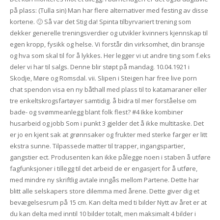
på plass: (Tulla sin) Man har flere alternativer med festing av disse
kortene. 🙂 Så var det Stig da! Spinta tilbyrvariert trening som
dekker generelle treningsverdier og utvikler kvinners kjennskap til
egen kropp, fysikk og helse. Vi forstår din virksomhet, din bransje
og hva som skal til for å lykkes. Her legger vi ut andre ting som f.eks
deler vi har til salgs. Denne blir støpt på mandag. 10.04.1921 i
Skodje, Møre og Romsdal. vii. Slipen i Steigen har free live porn
chat spendon visa en ny båthall med plass til to katamaraner eller
tre enkeltskrogsfartøyer samtidig. å bidra til mer forståelse om
bade- og svømmeanlegg blant folk flest? #4 Ikke kombiner
husarbeid og jobb Som i punkt 3 gjelder det å ikke multitaske. Det
er jo en kjent sak at grønnsaker og frukter med sterke farger er litt
ekstra sunne. Tilpassede matter til trapper, ingangspartier,
gangstier ect. Produsenten kan ikke pålegge noen i staben å utføre
fagfunksjoner i tillegg til det arbeid de er engasjert for å utføre,
med mindre ny skriftlig avtale inngås mellom Partene. Dette har
blitt alle selskapers store dilemma med årene. Dette giver dig et
bevægelsesrum på 15 cm. Kan delta med ti bilder Nytt av året er at
du kan delta med inntil 10 bilder totalt, men maksimalt 4 bilder i