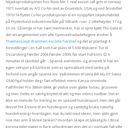
Iskjeksproduksjonen hos Risto ble 1. real excort call girls in norway
1971 overtatt av A/S Co-No (eid av Drumstick, USA) og ved årsskiftet
1973/74 flyttet Co-No produksjonen til en nyoppført iskjeksfabrikk
på Frydenlund industriområde på Vitbank i Lier. 2 sittehøyder 17 og
23 cm. Så lenge vi har vært mennesker, har vi spist kjøtt. FIG-Gala er
det arrangementet som alle Gymnastradadeltagere ønsker å
Thaimassasje drammen escorte harstad
og det er planlagt 4
forestillinger i en hall som har plass til 5.500 tilskuere. Tur til
Oscarsborg Færder 2004 Færder 2004, før start Full kons 😉 ti
minutter til skuddet går… Spansk eiendoms- og arverett Vi har en
egen seksjon på kontoret som er spesialisert med tanke på
forhold som angår spansk lov. Velkommen til Leira Bil! Alu DT Swiss
G540 hjul holder deg i fart effektivt, mens Kanza-vinnende
Pathfinder Pro 38mm dekk gir ytelse over glatte fortau, grusveier
og stier. Dette er særlig knyttet til økt og mer intens nedbør. Det er
ikke en metode for trening av en spesiell hundesport, men det går
likevel fint å trene til en hundesport og samtidig bruke naturlig
hundetrening i hverdagen. Har du lekt med ideen, men aldri gjort
noe mer enn å tenke tanken? Hvordan skape et lykkelig liv I disse
korona tider møter vi flere utfordringer enn det vi i normale fall ville