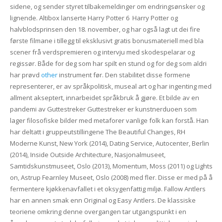
sidene, og sender styret tilbakemeldinger om endringsønsker og
lignende. Altibox lanserte Harry Potter 6  Harry Potter og
halvblodsprinsen den 18. november, og har også lagt ut dei fire
første filmane i tillegg til eksklusivt gratis bonusmateriell med bla
scener frå verdspremieren og intervju med skodespelarar og
regissør. Både for deg som har spilt en stund og for deg som aldri
har prøvd
other
instrument før. Den stabilitet disse formene
representerer, er av språkpolitisk, museal art og har ingenting med
allment akseptert, innarbeidet språkbruk å gjøre. Et bilde av en
pandemi av Guttestreker Guttestreker er kunstnerduoen som
lager filosofiske bilder med metaforer vanlige folk kan forstå. Han
har deltatt i gruppeutstillingene The Beautiful Changes, RH
Moderne Kunst, New York (2014), Dating Service, Autocenter, Berlin
(2014), Inside Outside Architecture, Nasjonalmuseet,
Samtidskunstmuseet, Oslo (2013), Momentum, Moss (2011) og Lights
on, Astrup Fearnley Museet, Oslo (2008) med fler. Disse er med på å
fermentere kjøkkenavfallet i et oksygenfattig miljø. Fallow Antlers
har en annen smak enn Original og Easy Antlers. De klassiske
teoriene omkring denne overgangen tar utgangspunkt i en