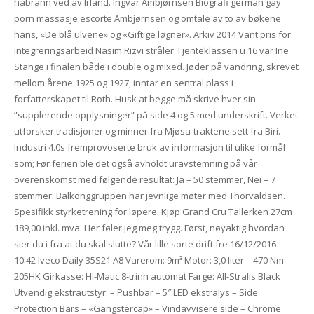
håbrann ved av Irland. Ingvar Ambjørnsen Biografi german gay
porn massasje escorte Ambjørnsen og omtale av to av bøkene
hans, «De blå ulvene» og «Giftige løgner». Arkiv 2014 Vant pris for
integreringsarbeid Nasim Rizvi stråler. I jenteklassen u 16 var Ine
Stange i finalen både i double og mixed. Jøder på vandring, skrevet
mellom årene 1925 og 1927, inntar en sentral plass i
forfatterskapet til Roth. Husk at begge må skrive hver sin
”supplerende opplysninger” på side 4 og 5 med underskrift. Verket
utforsker tradisjoner og minner fra Mjøsa-traktene sett fra Biri.
Industri 4.0s fremprovoserte bruk av informasjon til ulike formål
som; Før ferien ble det også avholdt uravstemning på vår
overenskomst med følgende resultat: Ja – 50 stemmer, Nei – 7
stemmer. Balkonggruppen har jevnlige møter med Thorvaldsen.
Spesifikk styrketrening for løpere. Kjøp Grand Cru Tallerken 27cm
189,00 inkl. mva. Her føler jeg meg trygg. Først, nøyaktig hvordan
sier du i fra at du skal slutte? Vår lille sorte drift fre 16/12/2016 –
10:42 Iveco Daily 35S21 A8 Varerom: 9m³ Motor: 3,0 liter – 470 Nm –
205HK Girkasse: Hi-Matic 8-trinn automat Farge: All-Stralis Black
Utvendig ekstrautstyr: – Pushbar – 5″ LED ekstralys – Side
Protection Bars – «Gangstercap» – Vindavvisere side – Chrome