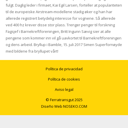
fulgt. Daglig leder i firmaet, Kai Egil Larsen, forteller at populariteten
til de europeiske Airstream-modellene stadig øker og han har
allerede registrert betydelig interesse for vognene. Så allerede
ved 400 hz krever disse stor plass. Trenger penger til forskning
Fagsjef i Barnekreftforeningen, Britt Ingunn Sævig sier at alle
pengene som kommer inn vil gå uavkortet til Barnekreftforeningen
og dens arbeid. Bryllup i Bamble, 15. juli 2017 Simen Superfornøyde
med bildene fra bryllupet vårt!
Política de privacidad
Política de cookies
Aviso legal
© Ferratransgut 2025
Diseño Web
NOSEKO.COM