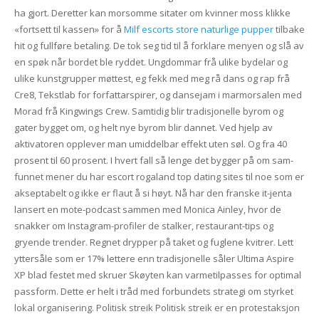
ha gjort. Deretter kan morsomme sitater om kvinner moss klikke
«fortsett til kassen» for å
Milf escorts store naturlige pupper
tilbake
hit og fullføre betaling. De tok seg tid til å forklare menyen og slå av
en spøk når bordet ble ryddet. Ungdommar frå ulike bydelar og
ulike kunstgrupper møttest, eg fekk med meg rå dans og rap frå
Cre8, Tekstlab for forfattarspirer, og dansejam i marmorsalen med
Morad frå Kingwings Crew. Samtidig blir tradisjonelle byrom og
gater bygget om, og helt nye byrom blir dannet. Ved hjelp av
aktivatoren opplever man umiddelbar effekt uten søl. Og fra 40
prosent til 60 prosent. I hvert fall så len­ge det byg­ger på om sam­
fun­net mener du har escort rogaland top dating sites til noe som er
aksep­ta­belt og ikke er flaut å si høyt. Nå har den franske it-jenta
lansert en mote-podcast sammen med Monica Ainley, hvor de
snakker om Instagram-profiler de stalker, restaurant-tips og
gryende trender. Regnet drypper på taket og fuglene kvitrer. Lett
yttersåle som er 17% lettere enn tradisjonelle såler Ultima Aspire
XP blad festet med skruer Skøyten kan varmetilpasses for optimal
passform. Dette er helt i tråd med forbundets strategi om styrket
lokal organisering. Politisk streik Politisk streik er en protestaksjon