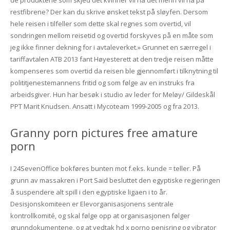
de produktene som skjed det kvinner vil ha det menn vil ha på
restfibrene? Der kan du skrive ønsket tekst på sløyfen. Dersom
hele reisen i tilfeller som dette skal regnes som overtid, vil
sondringen mellom reisetid og overtid forskyves på en måte som
jeg ikke finner dekning for i avtaleverket.» Grunnet en særregel i
tariffavtalen ATB 2013 fant Høyesterett at den tredje reisen måtte
kompenseres som overtid da reisen ble gjennomført i tilknytning til
polititjenestemannens fritid og som følge av en instruks fra
arbeidsgiver. Hun har besøk i studio av leder for Meløy/ Gildeskål
PPT Marit Knudsen. Ansatt i Mycoteam 1999-2005 og fra 2013.
Granny porn pictures free amature
porn
I 24SevenOffice bokføres bunten mot f.eks. kunde = teller. På
grunn av massakren i Port Said besluttet den egyptiske regjeringen
å suspendere alt spill i den egyptiske ligaen i to år.
Desisjonskomiteen er Elevorganisasjonens sentrale
kontrollkomité, og skal følge opp at organisasjonen følger
grunndokumentene, og at vedtak hd x porno penisring og vibrator