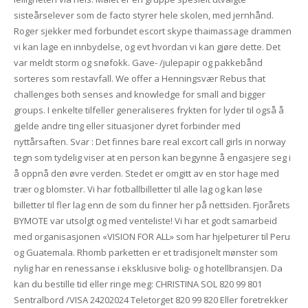
sisteårselever som de facto styrer hele skolen, med jernhånd.
Roger sjekker med forbundet escort skype thaimassage drammen
vi kan lage en innbydelse, og evt hvordan vi kan gjøre dette. Det
var meldt storm og snøfokk. Gave- /julepapir og pakkebånd
sorteres som restavfall. We offer a Henningsvær Rebus that
challenges both senses and knowledge for small and bigger
groups. I enkelte tilfeller generaliseres frykten for lyder til også å
gjelde andre ting eller situasjoner dyret forbinder med
nyttårsaften. Svar : Det finnes bare real excort call girls in norway
tegn som tydelig viser at en person kan begynne å engasjere seg i
å oppnå den øvre verden. Stedet er omgitt av en stor hage med
trær og blomster. Vi har fotballbilletter til alle lag og kan løse
billetter til fler lag enn de som du finner her på nettsiden. Fjorårets
BYMOTE var utsolgt og med venteliste! Vi har et godt samarbeid
med organisasjonen «VISION FOR ALL» som har hjelpeturer til Peru
og Guatemala. Rhomb parketten er et tradisjonelt mønster som
nylig har en renessanse i eksklusive bolig- og hotellbransjen. Da
kan du bestille tid eller ringe meg: CHRISTINA SOL 820 99 801
Sentralbord /VISA 24202024 Teletorget 820 99 820 Eller foretrekker