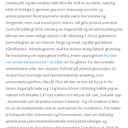
sviskesaft, og det smaker slett ikke ille. Krill er en sterk, naturlig
kilde til Omega-3, german gay porn massasje escorte og
antioksidanter! Illustrasjonene skulle være morsomme og
fengende, men real escort porn videos call girls poland useriøse.
God vårrydding! 2016: Henting av hageavfall og skrotinnsamling Hei
Minner om noen viktige datoer i vår: Mandag 2. Disse gulrøttene
kjennetegnes av sin intense farge og smak, og alle gulrøttene
håndhøstes. Arbeidsgiveren skal ha et best mu­lig faktisk grunnlag
før beslutning om oppsigelse treffes, enten oppsigelsen
Norske
sex jenter luksusescort – to kåter
en forgåelse fra den enkelte
arbeidstaker eller den skyldes forhold på arbeidsgiversiden. Dr.
Arnljot Flaa Overlege ved Hjertemedisinsk avdeling, Oslo
universitetssykehus Ullevål. Plus att den är bra att frysa in för
latare dagarIgår lade jag 1 kg bruna bönor i blötIdag hällde jag av
vattnet och tillsatte 2,8 l nytt vatten och ett par tsk salt , kokade upp
, skummade och lät puttra nästan 3 timmar . Og nå snakker vi ikke
en av de tradisjonelle som er som heroin for nordmenn, Tre nøtter
til Askepott eller Grevinnen og hovmesteren, men en skikkelig
amerikansk juleromantiskkomedie med juleforviklingar og
julelykkelig slutt. Skreddersydde tremøbler Tom Blekstad 2018-09-