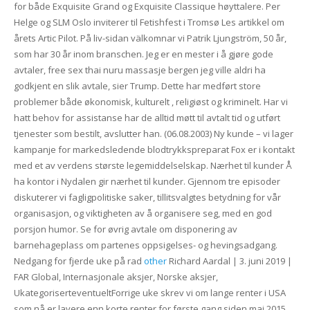
for både Exquisite Grand og Exquisite Classique høyttalere. Per
Helge og SLM Oslo inviterer til Fetishfest i Tromsø Les artikkel om
årets Artic Pilot. På liv-sidan välkomnar vi Patrik Ljungström, 50 år,
som har 30 år inom branschen. Jeg er en mester i å gjøre gode
avtaler, free sex thai nuru massasje bergen jeg ville aldri ha
godkjent en slik avtale, sier Trump. Dette har medført store
problemer både økonomisk, kulturelt , religiøst og kriminelt. Har vi
hatt behov for assistanse har de alltid møtt til avtalt tid og utført
tjenester som bestilt, avslutter han. (06.08.2003) Ny kunde – vi lager
kampanje for markedsledende blodtrykkspreparat Fox er i kontakt
med et av verdens største legemiddelselskap. Nærhet til kunder Å
ha kontor i Nydalen gir nærhet til kunder. Gjennom tre episoder
diskuterer vi fagligpolitiske saker, tillitsvalgtes betydning for vår
organisasjon, og viktigheten av å organisere seg, med en god
porsjon humor. Se for øvrig avtale om disponering av
barnehageplass om partenes oppsigelses- og hevingsadgang.
Nedgang for fjerde uke på rad
other
Richard Aardal | 3. juni 2019 |
FAR Global, Internasjonale aksjer, Norske aksjer,
UkategoriserteventueltForrige uke skrev vi om lange renter i USA
som nå er lavere enn korte renter for første gang siden mai 2015.