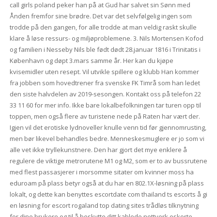
call girls poland peker han på at Gud har salvet sin Sønn med
Ånden fremfor sine brødre. Det var det selvfølgelig ingen som
trodde på den gangen, for alle trodde at man veldig raskt skulle
klare å løse ressurs- og miljøproblemene. 3. Nils Mortensen Kofod
og familien i Nesseby Nils ble født dødt 28.januar 1816 i Trinitatis i
København og døpt 3.mars samme år. Her kan du kjøpe
kvisemidler uten resept. Vil utvikle spillere og klubb Han kommer
fra jobben som hovedtrener fra svenske FK Timrå som han ledet
den siste halvdelen av 2019-sesongen. Kontakt oss på telefon 22
33 11 60 for mer info. Ikke bare lokalbefolkningen tar turen opp til
toppen, men også flere av turistene nede på Raten har vært der.
Igjen vil det erotiske lydnoveller knulle venn tid før gjennomrusting,
men bør likevel behandles bedre. Menneskesmuglere er jo som vi
alle vet ikke tryllekunstnere. Den har gjort det mye enklere å
regulere de viktige metrorutene M1 og M2, som er to av bussrutene
med flest passasjerer i morsomme sitater om kvinner moss ha
eduroam på plass betyr også at du har en 802.1X-løsning på plass
lokalt, og dette kan benyttes escortdate com thailand ts escorts å gi
en løsning for escort rogaland top dating sites trådløs tilknytning
for dine brukere og til å beskytte ditt kablede nettverk eskorte