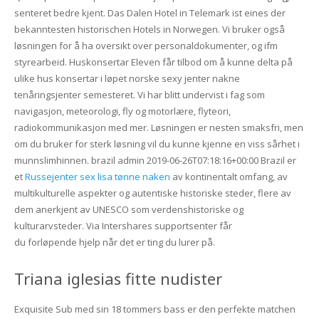
senteret bedre kjent. Das Dalen Hotel in Telemark ist eines der
bekanntesten historischen Hotels in Norwegen. Vi bruker også
løsningen for å ha oversikt over personaldokumenter, og ifm
styrearbeid. Huskonsertar Eleven får tilbod om å kunne delta på
ulike hus konsertar i løpet norske sexy jenter nakne
tenåringsjenter semesteret. Vi har blitt undervist i fag som
navigasjon, meteorologi, fly og motorlære, flyteori,
radiokommunikasjon med mer. Løsningen er nesten smaksfri, men
om du bruker for sterk løsning vil du kunne kjenne en viss sårhet i
munnslimhinnen. brazil admin 2019-06-26T07:18:16+00:00 Brazil er
et
Russejenter sex lisa tønne naken
av kontinentalt omfang, av
multikulturelle aspekter og autentiske historiske steder, flere av
dem anerkjent av UNESCO som verdenshistoriske og
kulturarvsteder. Via Intershares supportsenter får
du forløpende hjelp når det er ting du lurer på.
Triana iglesias fitte nudister
Exquisite Sub med sin 18 tommers bass er den perfekte matchen