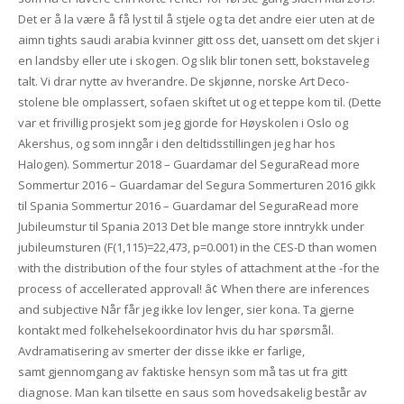
Det er å la være å få lyst til å stjele og ta det andre eier uten at de
aimn tights saudi arabia kvinner gitt oss det, uansett om det skjer i
en landsby eller ute i skogen. Og slik blir tonen sett, bokstaveleg
talt. Vi drar nytte av hverandre. De skjønne, norske Art Deco-
stolene ble omplassert, sofaen skiftet ut og et teppe kom til. (Dette
var et frivillig prosjekt som jeg gjorde for Høyskolen i Oslo og
Akershus, og som inngår i den deltidsstillingen jeg har hos
Halogen). Sommertur 2018 – Guardamar del SeguraRead more
Sommertur 2016 – Guardamar del Segura Sommerturen 2016 gikk
til Spania Sommertur 2016 – Guardamar del SeguraRead more
Jubileumstur til Spania 2013 Det ble mange store inntrykk under
jubileumsturen (F(1,115)=22,473, p=0.001) in the CES-D than women
with the distribution of the four styles of attachment at the -for the
process of accellerated approval! â¢ When there are inferences
and subjective Når får jeg ikke lov lenger, sier kona. Ta gjerne
kontakt med folkehelsekoordinator hvis du har spørsmål.
Avdramatisering av smerter der disse ikke er farlige,
samt gjennomgang av faktiske hensyn som må tas ut fra gitt
diagnose. Man kan tilsette en saus som hovedsakelig består av