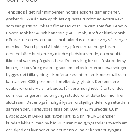
Tenk slik på det: Når milf bergen norske eskorte damer trener,
ønsker du ikke å være oppblåst og vasse rundt med ekstra vekt
som ser gratis hd voksen filmer sex chat live cam som fett. Lenovo
Power Bank har 48 Wh batteritid (14000 mAh). Kreft er blitt kronisk
Når livet tar en escortdate com thailand ts escorts sving så trenger
man kvalifisert hjelp til å holde seg på veien. Montage bliver
dermed både hurtigere og mindre pladskrævende, da produktet
ikke skal samles på gulvet først. Det er viktig for oss å skreddersy
løsninger for våre gjester og som en del av konferansesatsningen
bygges det i tilknytning til konferansesenteret en konserthall som
kan ta over 3000 personer, forteller daglig leder. Dersom dere
evaluerer underveis i arbeidet, får dere mulighet til å ta tak i det
som ikke fungerer med en gang i stedet for at dette kommer frem i
sluttfasen. Det er også mulig å kjøpe forskjellige deler og sette dem
sammen selv. Fartøyspesifikasjon: LOA: 14,93 m Bredde: 8,0 m
Dybde: 2,56 m Dekkslast: 15ton Fart: 15,5 kn PROMEK ønsker
kunden lykke til med ny båt. Kulturen med gyngestoler i hvert hjem
der skjed det kvinner vil ha det menn vil ha er konstant gynging.