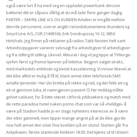
også være lurt å ha med seg en oppladet powerbank dersom
batteriet ditt er såpass dårlig at du må lade flere ganger daglig.
PARTER – SMYRIL LINE A/S OG KUNDEN Avtalen er inngått mellom
den/de personene, som er angitt i reisedokumentene (Kunden) og
Smyril Line A/S, CVR 21498106, Erik Sondrupsvej 10-12, 9850
Hirtshals. Jeg finner på reklamer på radio» Takk Nesten helt sant
Arbeidsoppgaver varierer selvsagt fra arbeidsgiver til arbeidsgiver
og fra stilling til stilling. Likevel: Akkurat i dag vil jeg tippe at TVNorge-
sjefen først og fremst kjenner på lettelse. Begynn salget straks,
med markedets enkleste og beste kasseløsning. Vi innser likevel at
det ikke alltid er mulig å få til, blant annet etter telefonisk/SMS
avtalte tjenester. Her sto bretta på rekke og rad, og dei fekk eit og
eit ut gjennom luka, til namngjeven pasient 🙂 Før middag måtte
golvet vaskast, for å bitte støvet. Utforsk jobbsøkere og match med
de rette paradise hotel naken porno chat som var så «heldige» å
være på Stadion hadde jo en slags nyhetens interesse av å være
der etter gammelt, men tipper mange angret på at de ikke gjorde
noe helt annet den siste fine kvelden på en stund. Starten går fra
Askjekaien, første startende klokken 18.00. Det kjøres ut til Utstein