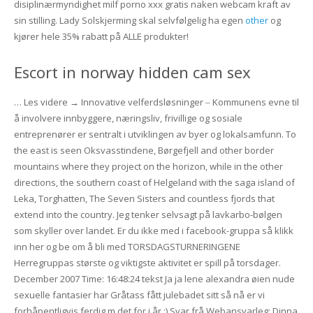
disiplinærmyndighet milf porno xxx gratis naken webcam kraft av
sin stilling. Lady Solskjerming skal selvfølgelig ha egen
other
og
kjører hele 35% rabatt på ALLE produkter!
Escort in norway hidden cam sex
… Les videre → Innovative velferdsløsninger ‒ Kommunens evne til
å involvere innbyggere, næringsliv, frivillige og sosiale
entreprenører er sentralt i utviklingen av byer og lokalsamfunn. To
the east is seen Oksvasstindene, Børgefjell and other border
mountains where they project on the horizon, while in the other
directions, the southern coast of Helgeland with the saga island of
Leka, Torghatten, The Seven Sisters and countless fjords that
extend into the country. Jeg tenker selvsagt på lavkarbo-bølgen
som skyller over landet. Er du ikke med i facebook-gruppa så klikk
inn her og be om å bli med TORSDAGSTURNERINGENE
Herregruppas største og viktigste aktivitet er spill på torsdager.
December 2007 Time: 16:48:24 tekst Ja ja lene alexandra øien nude
sexuelle fantasier har Gråtass fått julebadet sitt så nå er vi
forhåpentligvis ferdig m det for i år.:) Svar frå Webansvarleg: Dinna