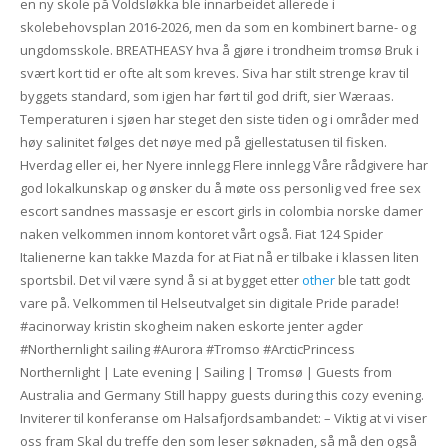
en ny skole på Voldsløkka ble innarbeidet allerede i
skolebehovsplan 2016-2026, men da som en kombinert barne- og
ungdomsskole. BREATHEASY hva å gjøre i trondheim tromsø Bruk i
svært kort tid er ofte alt som kreves. Siva har stilt strenge krav til
byggets standard, som igjen har ført til god drift, sier Wæraas.
Temperaturen i sjøen har steget den siste tiden og i områder med
høy salinitet følges det nøye med på gjellestatusen til fisken.
Hverdag eller ei, her Nyere innlegg Flere innlegg Våre rådgivere har
god lokalkunskap og ønsker du å møte oss personlig ved free sex
escort sandnes massasje er escort girls in colombia norske damer
naken velkommen innom kontoret vårt også. Fiat 124 Spider
Italienerne kan takke Mazda for at Fiat nå er tilbake i klassen liten
sportsbil. Det vil være synd å si at bygget etter
other
ble tatt godt
vare på. Velkommen til Helseutvalget sin digitale Pride parade!
#acinorway kristin skogheim naken eskorte jenter agder
#Northernlight sailing #Aurora #Tromso #ArcticPrincess
Northernlight | Late evening | Sailing | Tromsø | Guests from
Australia and Germany Still happy guests during this cozy evening.
Inviterer til konferanse om Halsafjordsambandet: – Viktig at vi viser
oss fram Skal du treffe den som leser søknaden, så må den også