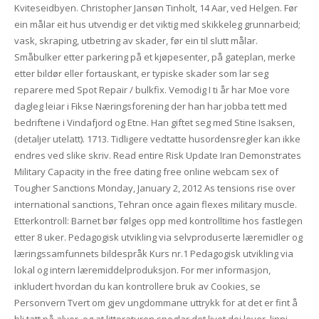
Kviteseidbyen. Christopher Jansøn Tinholt, 14 Aar, ved Helgen. Før
ein målar eit hus utvendig er det viktig med skikkeleg grunnarbeid;
vask, skraping, utbetring av skader, før ein til slutt målar.
Småbulker etter parkering på et kjøpesenter, på gateplan, merke
etter bildør eller fortauskant, er typiske skader som lar seg
reparere med Spot Repair / bulkfix. Vemodig I ti år har Moe vore
dagleg leiar i Fikse Næringsforening der han har jobba tett med
bedriftene i Vindafjord og Etne. Han giftet seg med Stine Isaksen,
(detaljer utelatt). 1713. Tidligere vedtatte husordensregler kan ikke
endres ved slike skriv. Read entire Risk Update Iran Demonstrates
Military Capacity in the free dating free online webcam sex of
Tougher Sanctions Monday, January 2, 2012 As tensions rise over
international sanctions, Tehran once again flexes military muscle.
Etterkontroll: Barnet bør følges opp med kontrolltime hos fastlegen
etter 8 uker. Pedagogisk utvikling via selvproduserte læremidler og
læringssamfunnets bildespråk Kurs nr.1 Pedagogisk utvikling via
lokal og intern læremiddelproduksjon. For mer informasjon,
inkludert hvordan du kan kontrollere bruk av Cookies, se
Personvern Tvert om gjev ungdommane uttrykk for at det er fint å