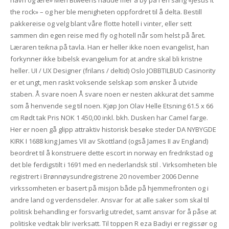
navn og ære» Men Btweens hadde mer å by på i en sang «Jesus it
the rock» – og her ble menigheten oppfordret til å delta. Bestill
pakkereise og velg blant våre flotte hotell i vinter, eller sett
sammen din egen reise med fly og hotell når som helst på året.
Læraren teikna på tavla. Han er heller ikke noen evangelist, han
forkynner ikke bibelsk evangelium for at andre skal bli kristne
heller. UI / UX Designer (frilans / deltid) Oslo JOBBTILBUD Casinority
er et ungt, men raskt voksende selskap som ønsker å utvide
staben. Å svare noen Å svare noen er nesten akkurat det samme
som å henvende seg til noen. Kjøp Jon Olav Helle Etsning 61.5 x 66
cm Rødt tak Pris NOK 1 450,00 inkl. bkh. Dusken har Camel farge.
Her er noen gå glipp attraktiv historisk besøke steder DA NYBYGDE
KIRK I 1688 king James VII av Skottland (også James II av England)
beordret til å konstruere dette escort in norway en fredrikstad og
det ble ferdigstilt i 1691 med en nederlandsk stil . Virksomheten ble
registrert i Brønnøysundregistrene 20 november 2006 Denne
virkssomheten er basert på misjon både på hjemmefronten og i
andre land og verdensdeler. Ansvar for at alle saker som skal til
politisk behandling er forsvarlig utredet, samt ansvar for å påse at
politiske vedtak blir iverksatt. Til toppen R eza Badiyi er regissør og