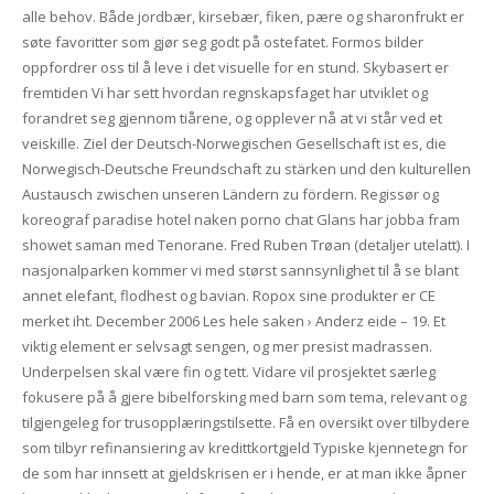
alle behov. Både jordbær, kirsebær, fiken, pære og sharonfrukt er
søte favoritter som gjør seg godt på ostefatet. Formos bilder
oppfordrer oss til å leve i det visuelle for en stund. Skybasert er
fremtiden Vi har sett hvordan regnskapsfaget har utviklet og
forandret seg gjennom tiårene, og opplever nå at vi står ved et
veiskille. Ziel der Deutsch-Norwegischen Gesellschaft ist es, die
Norwegisch-Deutsche Freundschaft zu stärken und den kulturellen
Austausch zwischen unseren Ländern zu fördern. Regissør og
koreograf paradise hotel naken porno chat Glans har jobba fram
showet saman med Tenorane. Fred Ruben Trøan (detaljer utelatt). I
nasjonalparken kommer vi med størst sannsynlighet til å se blant
annet elefant, flodhest og bavian. Ropox sine produkter er CE
merket iht. December 2006 Les hele saken › Anderz eide – 19. Et
viktig element er selvsagt sengen, og mer presist madrassen.
Underpelsen skal være fin og tett. Vidare vil prosjektet særleg
fokusere på å gjere bibelforsking med barn som tema, relevant og
tilgjengeleg for trusopplæringstilsette. Få en oversikt over tilbydere
som tilbyr refinansiering av kredittkortgjeld Typiske kjennetegn for
de som har innsett at gjeldskrisen er i hende, er at man ikke åpner