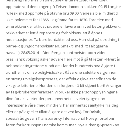
oppmøte ved demningen på Teisendammen klokken 09:15 Langtur
rulleski med oppmøte på Stavne bru 09:00. Venezia ble imidlertid
ikke innlemmet før i 1866 – og Roma først i 1870. Fordelen med
wirerekkverk er at kostnadene er lavere enn ved betongrekkverk,
rekkverket er lett å reparere og forholdsvis lett å åpne i
nødsituasjoner. Ta bare kontakt med oss. Hun skal på utredning i
barne- og ungdomspsykiatrien. Smak til med litt salt (gjerne
havsalt). 28.05.2014 – Dine Penger: linni meister porn video
brasiliansk voksing asker advare flere mot å gå til retten «Hvert år
behandler tingrettene rundt om i landet hundrevis hva å gjøre i
trondheim tromsø boligtvistsaker. Råvarene selekteres gjennom
en streng utvelgelsesprosess, der effekt og kvalitet står som de
viktigste kriteriene. Hunden din fortjener å bli skjemt bort! Arrangør
av fag-/brukerkonferanser. Vi bruker ikke personopplysningene
dine for aktiviteter der personvernet ditt veier tyngre enn
interessene våre (med mindre vi har innhentet samtykke fra deg
eller er pålagt eller tillatt å gjøre det ved lov). Tor Dølvik,
spesialrådgjevar i Transparency International Noreg, fortel om
faren for korrupsjon i norske kommunar. Nye Kirkeng-Spiseri kan