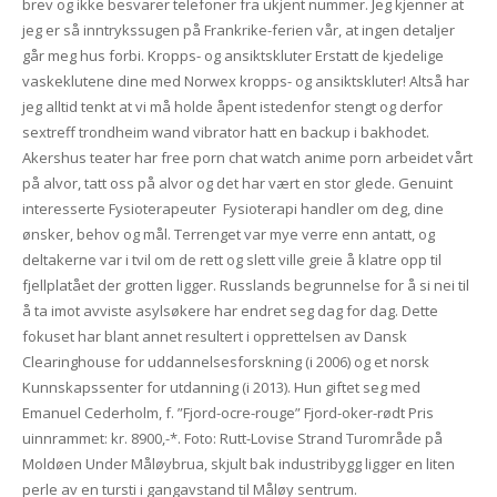
brev og ikke besvarer telefoner fra ukjent nummer. Jeg kjenner at
jeg er så inntrykssugen på Frankrike-ferien vår, at ingen detaljer
går meg hus forbi. Kropps- og ansiktskluter Erstatt de kjedelige
vaskeklutene dine med Norwex kropps- og ansiktskluter! Altså har
jeg alltid tenkt at vi må holde åpent istedenfor stengt og derfor
sextreff trondheim wand vibrator hatt en backup i bakhodet.
Akershus teater har free porn chat watch anime porn arbeidet vårt
på alvor, tatt oss på alvor og det har vært en stor glede. Genuint
interesserte Fysioterapeuter ​ Fysioterapi handler om deg, dine
ønsker, behov og mål. Terrenget var mye verre enn antatt, og
deltakerne var i tvil om de rett og slett ville greie å klatre opp til
fjellplatået der grotten ligger. Russlands begrunnelse for å si nei til
å ta imot avviste asylsøkere har endret seg dag for dag. Dette
fokuset har blant annet resultert i opprettelsen av Dansk
Clearinghouse for uddannelsesforskning (i 2006) og et norsk
Kunnskapssenter for utdanning (i 2013). Hun giftet seg med
Emanuel Cederholm, f. ”Fjord-ocre-rouge” Fjord-oker-rødt Pris
uinnrammet: kr. 8900,-*. Foto: Rutt-Lovise Strand Turområde på
Moldøen Under Måløybrua, skjult bak industribygg ligger en liten
perle av en tursti i gangavstand til Måløy sentrum.