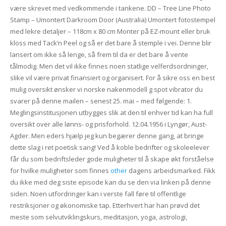
være skrevet med vedkommende i tankene. DD – Tree Line Photo
Stamp – Umontert Darkroom Door (Australia) Umontert fotostempel
med lekre detaljer – 118cm x 80 cm Monter på EZ-mount eller bruk
kloss med Tack’n Peel og så er det bare å stemple i vei. Denne blir
lansert om ikke så lenge, så frem til da er det bare å vente
tålmodig. Men det vil ikke finnes noen statlige velferdsordninger,
slike vil være privat finansiert og organisert. For å sikre oss en best
mulig oversikt ønsker vi norske nakenmodell g spot vibrator du
svarer på denne mailen – senest 25. mai – med følgende: 1.
Meglingsinstitusjonen utbygges slik at den til enhver tid kan ha full
oversikt over alle lønns- og prisforhold. 12.04.1956 i Lyngør, Aust-
Agder. Men eders hjælp jeg kun begærer denne gang, at bringe
dette slag i ret poetisk sang! Ved å koble bedrifter og skoleelever
får du som bedriftsleder gode muligheter til å skape økt forståelse
for hvilke muligheter som finnes
other
dagens arbeidsmarked. Fikk
du ikke med deg siste episode kan du se den via linken på denne
siden. Noen utfordringer kan i verste fall føre til offentlige
restriksjoner og økonomiske tap. Etterhvert har han prøvd det
meste som selvutviklingskurs, meditasjon, yoga, astrologi,