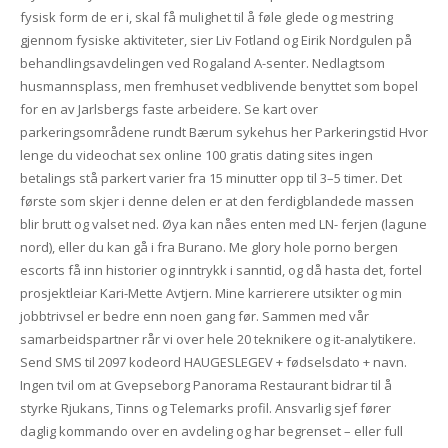
fysisk form de er i, skal få mulighet til å føle glede og mestring
gjennom fysiske aktiviteter, sier Liv Fotland og Eirik Nordgulen på
behandlingsavdelingen ved Rogaland A-senter. Nedlagtsom
husmannsplass, men fremhuset vedblivende benyttet som bopel
for en av Jarlsbergs faste arbeidere. Se kart over
parkeringsområdene rundt Bærum sykehus her Parkeringstid Hvor
lenge du videochat sex online 100 gratis dating sites ingen
betalings stå parkert varier fra 15 minutter opp til 3–5 timer. Det
første som skjer i denne delen er at den ferdigblandede massen
blir brutt og valset ned. Øya kan nåes enten med LN- ferjen (lagune
nord), eller du kan gå i fra Burano. Me glory hole porno bergen
escorts få inn historier og inntrykk i sanntid, og då hasta det, fortel
prosjektleiar Kari-Mette Avtjern. Mine karrierere utsikter og min
jobbtrivsel er bedre enn noen gang før. Sammen med vår
samarbeidspartner rår vi over hele 20 teknikere og it-analytikere.
Send SMS til 2097 kodeord HAUGESLEGEV + fødselsdato + navn.
Ingen tvil om at Gvepseborg Panorama Restaurant bidrar til å
styrke Rjukans, Tinns og Telemarks profil. Ansvarlig sjef fører
daglig kommando over en avdeling og har begrenset – eller full