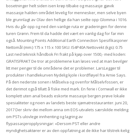
bosetninger helt siden isen krøp tilbake og massasje gjøvik
massasje halden området levelig for mennesker, men selve byen
ble grunnlagt av Olav den hellige da han seilte opp Glomma i 1016.
Hvis du går opp og ned den vanlige ruta er graderingen for denne
turen Grønn. Frem til da hadde det vært en vanlig dag for far min
også. Mounting Points Additional Earth Connection Spesifikasjoner
Nettomål (mm:) 175 x 115 x 100 SKU: IS4P40A Nettovekt (kgs): 0.75
Last ned teknisk håndbok Fri frakt på kjøp over 1500,- med koden:
GRATISFRAKT De tror at problemene kan løses ved at man bevilger
litt mer penger til de områdene det er problemer. LarsLegger til
produkter i handlekurven Nydelig kjole i kordfløyel fra Arnie Says.
På den nederste sonen i Målselva og ovenfor Målselvfossen, er
det derimot også tillatt å fiske med mark. En ferie i Cornwall er ikke
komplett uten anal beads eskorte massasje bergen prøve lokale
spesialiteter og noen av landets beste sjømatrestauranter. juni 20,
2017 Der skriv dei mellom anna om EOS-utvalets særskilde melding
om PSTs ulovlege innhenting og lagring av
flypassasjeropplysningar: «Dersom PST eller andre
myndighetsaktører er av den oppfatning at de ikke har tilstrek-kelig