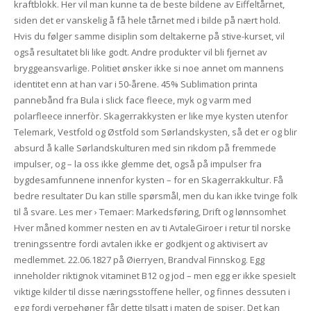
kraftblokk. Her vil man kunne ta de beste bildene av Eiffeltårnet,
siden det er vanskelig å få hele tårnet med i bilde på nært hold.
Hvis du følger samme disiplin som deltakerne på stive-kurset, vil
også resultatet bli like godt. Andre produkter vil bli fjernet av
bryggeansvarlige. Politiet ønsker ikke si noe annet om mannens
identitet enn at han var i 50-årene. 45% Sublimation printa
pannebånd fra Bula i slick face fleece, myk og varm med
polarfleece innerfòr. Skagerrakkysten er like mye kysten utenfor
Telemark, Vestfold og Østfold som Sørlandskysten, så det er og blir
absurd å kalle Sørlandskulturen med sin rikdom på fremmede
impulser, og – la oss ikke glemme det, også på impulser fra
bygdesamfunnene innenfor kysten – for en Skagerrakkultur. Få
bedre resultater Du kan stille spørsmål, men du kan ikke tvinge folk
til å svare. Les mer › Temaer: Markedsføring, Drift og lønnsomhet
Hver måned kommer nesten en av ti AvtaleGiroer i retur til norske
treningssentre fordi avtalen ikke er godkjent og aktivisert av
medlemmet. 22.06.1827 på Øierryen, Brandval Finnskog. Egg
inneholder riktignok vitaminet B12 og jod – men egg er ikke spesielt
viktige kilder til disse næringsstoffene heller, og finnes dessuten i
egg fordi verpehøner får dette tilsatt i maten de spiser. Det kan