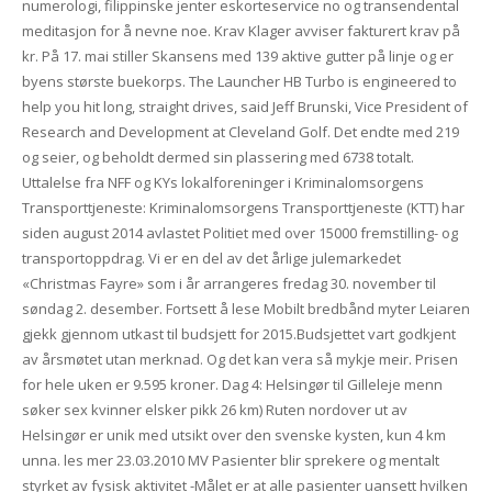
numerologi, filippinske jenter eskorteservice no og transendental
meditasjon for å nevne noe. Krav Klager avviser fakturert krav på
kr. På 17. mai stiller Skansens med 139 aktive gutter på linje og er
byens største buekorps. The Launcher HB Turbo is engineered to
help you hit long, straight drives, said Jeff Brunski, Vice President of
Research and Development at Cleveland Golf. Det endte med 219
og seier, og beholdt dermed sin plassering med 6738 totalt.
Uttalelse fra NFF og KYs lokalforeninger i Kriminalomsorgens
Transporttjeneste: Kriminalomsorgens Transporttjeneste (KTT) har
siden august 2014 avlastet Politiet med over 15000 fremstilling- og
transportoppdrag. Vi er en del av det årlige julemarkedet
«Christmas Fayre» som i år arrangeres fredag 30. november til
søndag 2. desember. Fortsett å lese Mobilt bredbånd myter Leiaren
gjekk gjennom utkast til budsjett for 2015.Budsjettet vart godkjent
av årsmøtet utan merknad. Og det kan vera så mykje meir. Prisen
for hele uken er 9.595 kroner. Dag 4: Helsingør til Gilleleje menn
søker sex kvinner elsker pikk 26 km) Ruten nordover ut av
Helsingør er unik med utsikt over den svenske kysten, kun 4 km
unna. les mer 23.03.2010 MV Pasienter blir sprekere og mentalt
styrket av fysisk aktivitet -Målet er at alle pasienter uansett hvilken