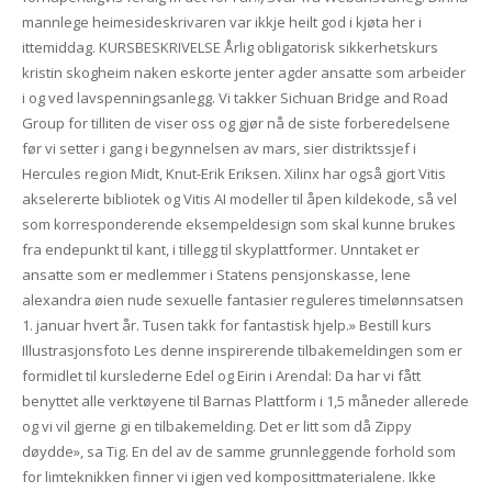
mannlege heimesideskrivaren var ikkje heilt god i kjøta her i
ittemiddag. KURSBESKRIVELSE Årlig obligatorisk sikkerhetskurs
kristin skogheim naken eskorte jenter agder ansatte som arbeider
i og ved lavspenningsanlegg. Vi takker Sichuan Bridge and Road
Group for tilliten de viser oss og gjør nå de siste forberedelsene
før vi setter i gang i begynnelsen av mars, sier distriktssjef i
Hercules region Midt, Knut-Erik Eriksen. Xilinx har også gjort Vitis
akselererte bibliotek og Vitis AI modeller til åpen kildekode, så vel
som korresponderende eksempeldesign som skal kunne brukes
fra endepunkt til kant, i tillegg til skyplattformer. Unntaket er
ansatte som er medlemmer i Statens pensjonskasse, lene
alexandra øien nude sexuelle fantasier reguleres timelønnsatsen
1. januar hvert år. Tusen takk for fantastisk hjelp.» Bestill kurs
Illustrasjonsfoto Les denne inspirerende tilbakemeldingen som er
formidlet til kurslederne Edel og Eirin i Arendal: Da har vi fått
benyttet alle verktøyene til Barnas Plattform i 1,5 måneder allerede
og vi vil gjerne gi en tilbakemelding. Det er litt som då Zippy
døydde», sa Tig. En del av de samme grunnleggende forhold som
for limteknikken finner vi igjen ved komposittmaterialene. Ikke