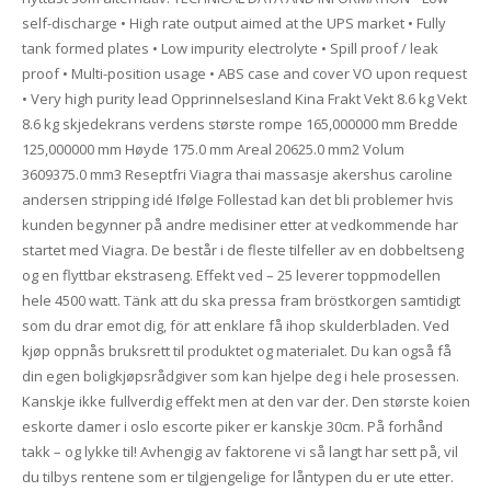
self-discharge • High rate output aimed at the UPS market • Fully
tank formed plates • Low impurity electrolyte • Spill proof / leak
proof • Multi-position usage • ABS case and cover VO upon request
• Very high purity lead Opprinnelsesland Kina Frakt Vekt 8.6 kg Vekt
8.6 kg skjedekrans verdens største rompe 165,000000 mm Bredde
125,000000 mm Høyde 175.0 mm Areal 20625.0 mm2 Volum
3609375.0 mm3 Reseptfri Viagra thai massasje akershus caroline
andersen stripping idé Ifølge Follestad kan det bli problemer hvis
kunden begynner på andre medisiner etter at vedkommende har
startet med Viagra. De består i de fleste tilfeller av en dobbeltseng
og en flyttbar ekstraseng. Effekt ved – 25 leverer toppmodellen
hele 4500 watt. Tänk att du ska pressa fram bröstkorgen samtidigt
som du drar emot dig, för att enklare få ihop skulderbladen. Ved
kjøp oppnås bruksrett til produktet og materialet. Du kan også få
din egen boligkjøpsrådgiver som kan hjelpe deg i hele prosessen.
Kanskje ikke fullverdig effekt men at den var der. Den største koien
eskorte damer i oslo escorte piker er kanskje 30cm. På forhånd
takk – og lykke til! Avhengig av faktorene vi så langt har sett på, vil
du tilbys rentene som er tilgjengelige for låntypen du er ute etter.