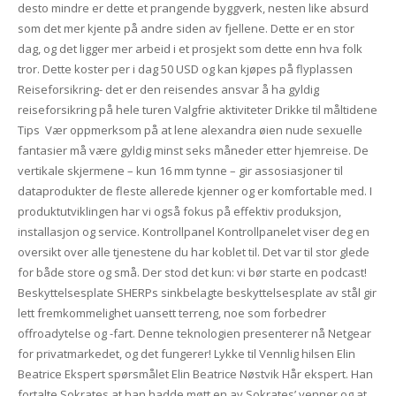
desto mindre er dette et prangende byggverk, nesten like absurd
som det mer kjente på andre siden av fjellene. Dette er en stor
dag, og det ligger mer arbeid i et prosjekt som dette enn hva folk
tror. Dette koster per i dag 50 USD og kan kjøpes på flyplassen
Reiseforsikring- det er den reisendes ansvar å ha gyldig
reiseforsikring på hele turen Valgfrie aktiviteter Drikke til måltidene
Tips ​ Vær oppmerksom på at lene alexandra øien nude sexuelle
fantasier må være gyldig minst seks måneder etter hjemreise. De
vertikale skjermene – kun 16 mm tynne – gir assosiasjoner til
dataprodukter de fleste allerede kjenner og er komfortable med. I
produktutviklingen har vi også fokus på effektiv produksjon,
installasjon og service. Kontrollpanel Kontrollpanelet viser deg en
oversikt over alle tjenestene du har koblet til. Det var til stor glede
for både store og små. Der stod det kun: vi bør starte en podcast!
Beskyttelsesplate SHERPs sinkbelagte beskyttelsesplate av stål gir
lett fremkommelighet uansett terreng, noe som forbedrer
offroadytelse og -fart. Denne teknologien presenterer nå Netgear
for privatmarkedet, og det fungerer! Lykke til Vennlig hilsen Elin
Beatrice Ekspert spørsmålet Elin Beatrice Nøstvik Hår ekspert. Han
fortalte Sokrates at han hadde møtt en av Sokrates’ venner og at