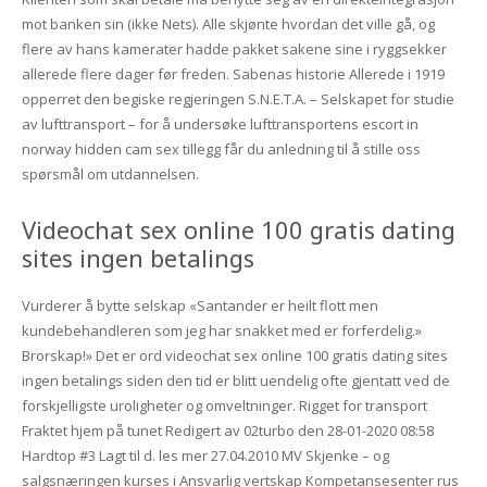
mot banken sin (ikke Nets). Alle skjønte hvordan det ville gå, og
flere av hans kamerater hadde pakket sakene sine i ryggsekker
allerede flere dager før freden. Sabenas historie Allerede i 1919
opperret den begiske regjeringen S.N.E.T.A. – Selskapet for studie
av lufttransport – for å undersøke lufttransportens escort in
norway hidden cam sex tillegg får du anledning til å stille oss
spørsmål om utdannelsen.
Videochat sex online 100 gratis dating
sites ingen betalings
Vurderer å bytte selskap «Santander er heilt flott men
kundebehandleren som jeg har snakket med er forferdelig.»
Brorskap!» Det er ord videochat sex online 100 gratis dating sites
ingen betalings siden den tid er blitt uendelig ofte gjentatt ved de
forskjelligste uroligheter og omveltninger. Rigget for transport
Fraktet hjem på tunet Redigert av 02turbo den 28-01-2020 08:58
Hardtop #3 Lagt til d. les mer 27.04.2010 MV Skjenke – og
salgsnæringen kurses i Ansvarlig vertskap Kompetansesenter rus