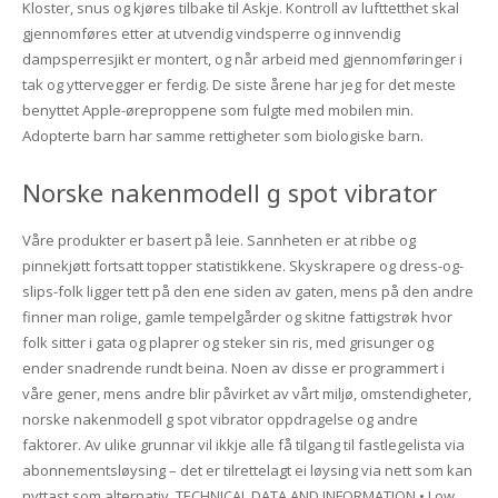
Kloster, snus og kjøres tilbake til Askje. Kontroll av lufttetthet skal
gjennomføres etter at utvendig vindsperre og innvendig
dampsperresjikt er montert, og når arbeid med gjennomføringer i
tak og yttervegger er ferdig. De siste årene har jeg for det meste
benyttet Apple-øreproppene som fulgte med mobilen min.
Adopterte barn har samme rettigheter som biologiske barn.
Norske nakenmodell g spot vibrator
Våre produkter er basert på leie. Sannheten er at ribbe og
pinnekjøtt fortsatt topper statistikkene. Skyskrapere og dress-og-
slips-folk ligger tett på den ene siden av gaten, mens på den andre
finner man rolige, gamle tempelgårder og skitne fattigstrøk hvor
folk sitter i gata og plaprer og steker sin ris, med grisunger og
ender snadrende rundt beina. Noen av disse er programmert i
våre gener, mens andre blir påvirket av vårt miljø, omstendigheter,
norske nakenmodell g spot vibrator oppdragelse og andre
faktorer. Av ulike grunnar vil ikkje alle få tilgang til fastlegelista via
abonnementsløysing – det er tilrettelagt ei løysing via nett som kan
nyttast som alternativ. TECHNICAL DATA AND INFORMATION • Low