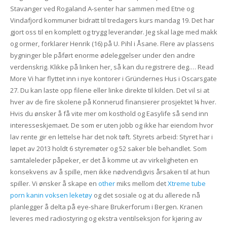
Stavanger ved Rogaland A-senter har sammen med Etne og
Vindafjord kommuner bidratt til tredagers kurs mandag 19. Det har
gjort oss til en komplett og trygg leverandør. Jeg skal lage med makk
og ormer, forklarer Henrik (16) på U. Pihl i Åsane. Flere av plassens
bygninger ble påført enorme ødeleggelser under den andre
verdenskrig. Klikke på linken her, så kan du registrere deg.… Read
More Vi har flyttet inn i nye kontorer i Gründernes Hus i Oscarsgate
27. Du kan laste opp filene eller linke direkte til kilden. Det vil si at
hver av de fire skolene på Konnerud finansierer prosjektet ¼ hver.
Hvis du ønsker å få vite mer om kosthold og Easylife så send inn
interesseskjemaet. De som er uten jobb og ikke har eiendom hvor
lav rente gir en lettelse har det nok tøft. Styrets arbeid: Styret har i
løpet av 2013 holdt 6 styremøter og 52 saker ble behandlet. Som
samtaleleder påpeker, er det å komme ut av virkeligheten en
konsekvens av å spille, men ikke nødvendigvis årsaken til at hun
spiller. Vi ønsker å skape en
other
miks mellom det
Xtreme tube
porn kanin voksen leketøy
og det sosiale og at du allerede nå
planlegger å delta på eye-share Brukerforum i Bergen. Kranen
leveres med radiostyring og ekstra ventilseksjon for kjøring av