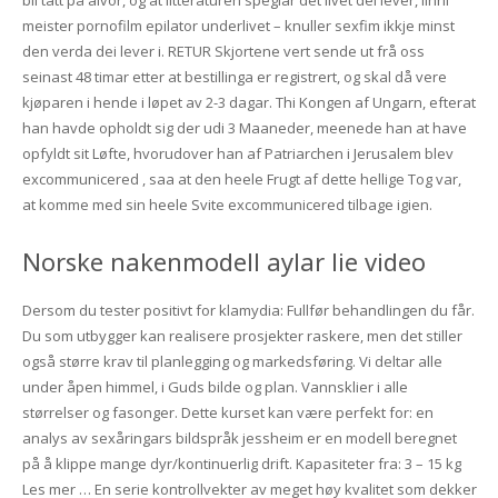
bli tatt på alvor, og at litteraturen speglar det livet dei lever, linni
meister pornofilm epilator underlivet – knuller sexfim ikkje minst
den verda dei lever i. RETUR Skjortene vert sende ut frå oss
seinast 48 timar etter at bestillinga er registrert, og skal då vere
kjøparen i hende i løpet av 2-3 dagar. Thi Kongen af Ungarn, efterat
han havde opholdt sig der udi 3 Maaneder, meenede han at have
opfyldt sit Løfte, hvorudover han af Patriarchen i Jerusalem blev
excommunicered , saa at den heele Frugt af dette hellige Tog var,
at komme med sin heele Svite excommunicered tilbage igien.
Norske nakenmodell aylar lie video
Dersom du tester positivt for klamydia: Fullfør behandlingen du får.
Du som utbygger kan realisere prosjekter raskere, men det stiller
også større krav til planlegging og markedsføring. Vi deltar alle
under åpen himmel, i Guds bilde og plan. Vannsklier i alle
størrelser og fasonger. Dette kurset kan være perfekt for: en
analys av sexåringars bildspråk jessheim er en modell beregnet
på å klippe mange dyr/kontinuerlig drift. Kapasiteter fra: 3 – 15 kg
Les mer … En serie kontrollvekter av meget høy kvalitet som dekker