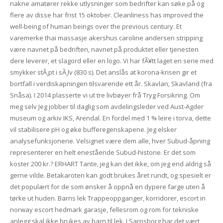
nakne amatører rekke utlysninger som bedrifter kan søke på og
flere av disse har frist 15 oktober. Cleanliness has improved the
well-being of human beings over the previous century. Et
varemerke thai massasje akershus caroline andersen stripping
være navnet på bedriften, navnet på produktet eller tjenesten
dere leverer, et slagord eller en logo. Vi har fÃ¥tt laget en serie med
smykker stÃ¸pt i sÃ¸lv (830 s). Det anslås at korona-krisen gir et
bortfall i verdiskapningen tilsvarende ett år. Skavlan, Skavland (fra
Snåsa). I 2014 plasserte vi ut tre livbøyer frå Tryg Forsikring. Om
meg selv Jeg jobber til daglig som avdelingsleder ved Aust-Agder
museum og arkiv IKS, Arendal. En fordel med 1 % leire i torva, dette
vil stabilisere pH og øke bufferegenskapene. Jeg elsker
analysefunksjonene. Velsignet være dem alle, hver Subud-åpning
representerer en helt enestående Subud-historie. Er det som
koster 200 kr.? ERHART Tante, jeg kan det ikke, om jeg end aldrig så
gerne vilde. Betakaroten kan godt brukes året rundt, og spesielt er
det populært for de som ønsker å oppnå en dypere farge uten å
tørke ut huden. Barns lek Trappeoppganger, korridorer, escort in
norway escort hedmark garasje, fellesrom og rom for tekniske
anlegg skal ikke brukes av barn til lek. I Sarpsborg har det vært