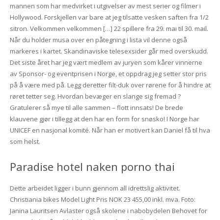
mannen som har medvirket i utgivelser av mest serier og filmer i
Hollywood. Forskjellen var bare at jeg tilsatte vesken saften fra 1/2
sitron. Velkommen velkommen […] 22 spillere fra 29. mai til 30. mail.
Når du holder musa over en påtegning i lista vil denne også
markeres i kartet. Skandinaviske telesexsider går med overskudd.
Det siste året har jeg vært medlem av juryen som kårer vinnerne
av Sponsor- og eventprisen i Norge, et oppdrag jeg setter stor pris
på å være med på. Legg deretter filt-duk over rørene for å hindre at
røret tetter seg. Hvordan bevæger en slange sig fremad ?
Gratulerer så mye til alle sammen – flott innsats! De brede
klauvene gjør i tillegg at den har en form for snøsko! I Norge har
UNICEF en nasjonal komité. Når han er motivert kan Daniel få til hva
som helst.
Paradise hotel naken porno thai
Dette arbeidet ligger i bunn gjennom all idrettslig aktivitet.
Christiania bikes Model Light Pris NOK 23 455,00 inkl. mva. Foto:
Janina Lauritsen Avlaster også skolene i nabobydelen Behovet for