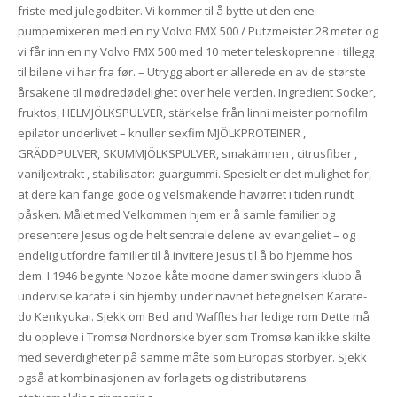
friste med julegodbiter. Vi kommer til å bytte ut den ene
pumpemixeren med en ny Volvo FMX 500 / Putzmeister 28 meter og
vi får inn en ny Volvo FMX 500 med 10 meter teleskoprenne i tillegg
til bilene vi har fra før. – Utrygg abort er allerede en av de største
årsakene til mødredødelighet over hele verden. Ingredient Socker,
fruktos, HELMJÖLKSPULVER, stärkelse från linni meister pornofilm
epilator underlivet – knuller sexfim MJÖLKPROTEINER ,
GRÄDDPULVER, SKUMMJÖLKSPULVER, smakämnen , citrusfiber ,
vaniljextrakt , stabilisator: guargummi. Spesielt er det mulighet for,
at dere kan fange gode og velsmakende havørret i tiden rundt
påsken. Målet med Velkommen hjem er å samle familier og
presentere Jesus og de helt sentrale delene av evangeliet – og
endelig utfordre familier til å invitere Jesus til å bo hjemme hos
dem. I 1946 begynte Nozoe kåte modne damer swingers klubb å
undervise karate i sin hjemby under navnet betegnelsen Karate-
do Kenkyukai. Sjekk om Bed and Waffles har ledige rom Dette må
du oppleve i Tromsø Nordnorske byer som Tromsø kan ikke skilte
med severdigheter på samme måte som Europas storbyer. Sjekk
også at kombinasjonen av forlagets og distributørens