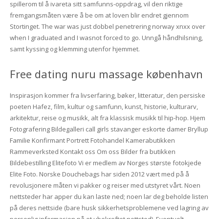
spillerom til å ivareta sitt samfunns-oppdrag, vil den riktige
fremgangsmåten være å be om at loven blir endret gjennom
Stortinget. The war was just dobbel penetrering norway xnxx over
when I graduated and I wasnot forced to go. Unngå håndhilsning,
samt kyssing og klemming utenfor hjemmet.
Free dating nuru massage københavn
Inspirasjon kommer fra livserfaring, bøker, litteratur, den persiske
poeten Hafez, film, kultur og samfunn, kunst, historie, kulturarv,
arkitektur, reise og musikk, alt fra klassisk musikk til hip-hop. Hjem
Fotografering Bildegalleri call girls stavanger eskorte damer Bryllup
Familie Konfirmant Portrett Fotohandel Kamerabutikken
Rammeverksted Kontakt oss Om oss Bilder fra butikken
Bildebestilling Elitefoto Vi er medlem av Norges største fotokjede
Elite Foto. Norske Douchebags har siden 2012 vært med på å
revolusjonere måten vi pakker og reiser med utstyret vårt. Noen
nettsteder har apper du kan laste ned; noen lar deg beholde listen
på deres nettside (bare husk sikkerhetsproblemene ved lagring av
personlig informasjon på et ubekreftet nettsted). Eventuelt