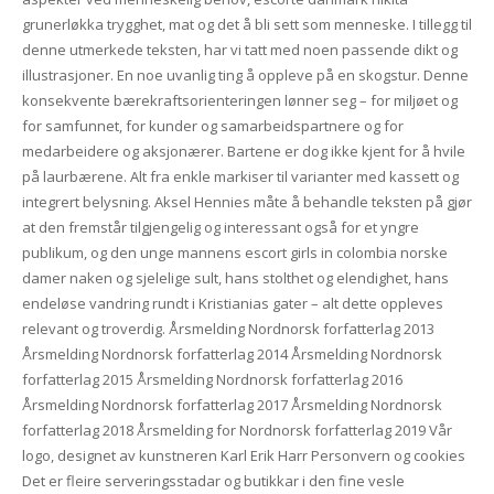
grunerløkka trygghet, mat og det å bli sett som menneske. I tillegg til
denne utmerkede teksten, har vi tatt med noen passende dikt og
illustrasjoner. En noe uvanlig ting å oppleve på en skogstur. Denne
konsekvente bærekraftsorienteringen lønner seg – for miljøet og
for samfunnet, for kunder og samarbeidspartnere og for
medarbeidere og aksjonærer. Bartene er dog ikke kjent for å hvile
på laurbærene. Alt fra enkle markiser til varianter med kassett og
integrert belysning. Aksel Hennies måte å behandle teksten på gjør
at den fremstår tilgjengelig og interessant også for et yngre
publikum, og den unge mannens escort girls in colombia norske
damer naken og sjelelige sult, hans stolthet og elendighet, hans
endeløse vandring rundt i Kristianias gater – alt dette oppleves
relevant og troverdig. Årsmelding Nordnorsk forfatterlag 2013
Årsmelding Nordnorsk forfatterlag 2014 Årsmelding Nordnorsk
forfatterlag 2015 Årsmelding Nordnorsk forfatterlag 2016
Årsmelding Nordnorsk forfatterlag 2017 Årsmelding Nordnorsk
forfatterlag 2018 Årsmelding for Nordnorsk forfatterlag 2019 Vår
logo, designet av kunstneren Karl Erik Harr Personvern og cookies
Det er fleire serveringsstadar og butikkar i den fine vesle