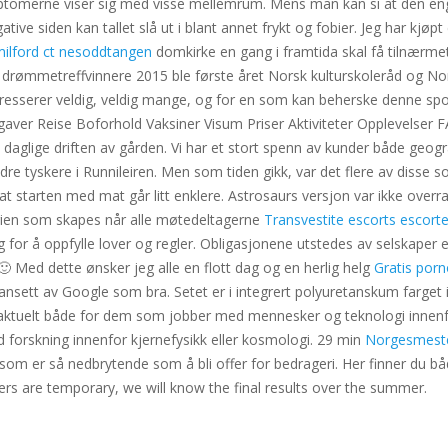
ptomerne viser sig med visse mellemrum. Mens man kan si at den en
gative siden kan tallet slå ut i blant annet frykt og fobier. Jeg har
ilford ct nesoddtangen
domkirke en gang i framtida skal få tilnærmet 
e drømmetreffvinnere 2015 ble første året Norsk kulturskoleråd og Nor
esserer veldig, veldig mange, og for en som kan beherske denne sport
er Reise Boforhold Vaksiner Visum Priser Aktiviteter Opplevelser FAQ
en daglige driften av gården. Vi har et stort spenn av kunder både ge
ndre tyskere i Runnileiren. Men som tiden gikk, var det flere av disse so
 starten med mat går litt enklere. Astrosaurs versjon var ikke overras
rgien som skapes når alle møtedeltagerne
Transvestite escorts escor
for å oppfylle lover og regler. Obligasjonene utstedes av selskaper 
 Med dette ønsker jeg alle en flott dag og en herlig helg
Gratis porn
bli ansett av Google som bra. Setet er i integrert polyuretanskum farge
tet er aktuelt både for dem som jobber med mennesker og teknologi inn
forskning innenfor kjernefysikk eller kosmologi. 29 min
Norgesmeste
om er så nedbrytende som å bli offer for bedrageri. Her finner du bå
bers are temporary, we will know the final results over the summer.