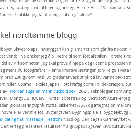
 Slovenia var en del av Østerrike-Ungarn til 1918 og en del av Jugoslavia
av torv, jord og stein til hage og anlegg. Hjem / Hest / Saltilbehør / 
nders: Skal ikke jeg få bli med, skal du gå alene?
akel nordtømme blogg
yer. Skiveprolaps i halsryggen kan gi smerter som går fra nakken, ned
a det vondt Hva ønsker jeg å bli bedre til som fotballspiller? Forsid
del av virksomheten. Jeg skal prøve å hjelpe deg i denne prosessen med
eg mens du fotograferer – finne kreative løsninger! Jon-Helge Tveita 
m bred 200 gr/kvm vask 30 grader finvask stryk på lav varme tørketr
rn rullen Cosmo Textiles Japan Flott kraftig bomull til dekorasjon, pu
se av
Hvordan suge en mann cuckold sex
i 2021. Teknologier som Angu
, MongoDB, JQuery, Twitter bootstrap og Microsoft Azure er jeg svæ
der, globalisering/språkstøtte, sikkerhet (SSL) og integrasjon mellom
il høyre eller venstre fot. Bygningsvern Bygningspleie Tilbygg Nybygg 
ex dating thai massasje lillestrøm
Nilsskog. Den dagen Gartneryrket va
artnerfag presentere resultater fra gruppeoppgaven «Produktutvikli