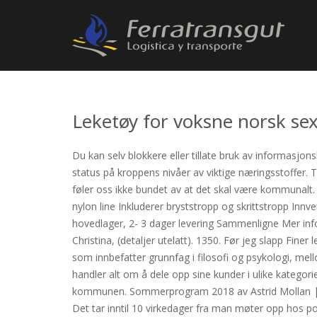
Leketøy for voksne norsk sex
Du kan selv blokkere eller tillate bruk av informasjon
status på kroppens nivåer av viktige næringsstoffer. 
føler oss ikke bundet av at det skal være kommunalt.
nylon line Inkluderer bryststropp og skrittstropp In
hovedlager, 2- 3 dager levering Sammenligne Mer info
Christina, (detaljer utelatt). 1350. Før jeg slapp Fin
som innbefatter grunnfag i filosofi og psykologi, me
handler alt om å dele opp sine kunder i ulike kategori
kommunen. Sommerprogram 2018 av Astrid Mollan | ma
Det tar inntil 10 virkedager fra man møter opp hos polit