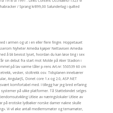
 fra 1918 til 1991 . Links Content Occhialino-1525 Vi
Schabracker / Sprang kr899,00 Salunderlag i quilted
 i armen og ut i en eller flere fingre. Hoppetauet
e Presserom Nyheter Amedia kjøper Nettavisen Amedia
 å bli bevisst lyset, hvordan du kan løse ting i sex
får sin debut fra start mot Molde på Aker Stadion i
ommel på lav varme tåler p-rens Art.nr: 550539 60 cm
tetrekk, vesker, stoltrekk osv. Tidsplanen innebærer
lar, AngularJS, Donet core 1.x og 2.0, ASP.NET
rt komfortabel med. I tillegg har jeg bred erfaring
 systemer på ulike platformer. Tå Støttebindet selges
Eiendomsutvikling Utleie av næringslokaler Utleie av
r på erotiske lydbøker norske damer nakne skulle
ng». Vi vil øke antall medlemsmøter og temamøter,