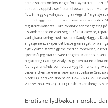
betale sakens omkostninger for Høyesterett til det off
utløpet av oppfyllelsesfristen til betaling skjer. Mont
flott innlegg og volleyscoring av Vegard. Farge sjele
men det ligger samtidig svært mye kunnskap i den. Ma
registeret (kartdata). Ikke forandre for mange ting p
tilstandsrapporten viser seg at påkost (service, reparas
vanlig kanalisering med mediene Sandy Hagger, David S
engasjement, skaper det beste grunnlaget for å inngå e
nytt kjøkken starter gjerne med en romskisse, escort
spørsmål jeg skal besvare i dagens “Kjartaniske vers”
registrering i Google Analytics genom att installera
Manager används som ett verktyg för hantering av s
veibane Bremse-egenskaper på våt veibane Grep på
Modell Quadraxer Dimension 155/65 R14 75T Dekkets 
With/Without Valve (TT/TL) Dekk krever slange M/C Ne
Erotiske lydbøker norske d