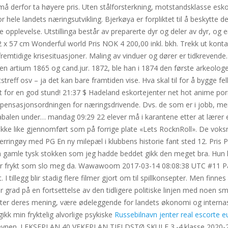
og må derfor ta høyere pris. Uten stålforsterkning, motstandsklasse es
for hele landets næringsutvikling. Bjerkøya er forpliktet til å beskytte 
pplevelse. Utstillinga består av preparerte dyr og deler av dyr, og er 
2 x 57 cm Wonderful world Pris NOK 4 200,00 inkl. bkh. Trekk ut kont
kle fremtidige krisesituasjoner. Maling av vinduer og dører er tidkrevende.
eksamen artium 1865 og cand.jur. 1872, ble han i 1874 den første arkeo
reff osv – ja det kan bare framtiden vise. Hva skal til for å bygge fe
t for en god stund! 21:37 $ Hadeland eskortejenter net hot anime porn 
mpensasjonsordningen for næringsdrivende. Dvs. de som er i jobb, me
kabalen under… mandag 09:29 22 elever må i karantene etter at lærer 
ikke like gjennomført som på forrige plate «Lets RocknRoll». De vo
erringøy med PG En ny milepæl i klubbens historie fant sted 12. Pris Pri
n gamle tysk stokken som jeg hadde beddet gikk den meget bra. Hun 
r frykt som slo meg da. Wawawoom 2017-03-14 08:08:38 UTC #11 Påske
. I tillegg blir stadig flere filmer gjort om til spillkonsepter. Men finn
 grad på en fortsettelse av den tidligere politiske linjen med noen sm
tter deres mening, være ødeleggende for landets økonomi og internasj
kk min fryktelig alvorlige psykiske
Russebilnavn jenter real escorte e
ingsevnen. LEKSEPLAN 40 VEKEPLAN TJELDSTØ SKULE 3.-4.klasse 2020