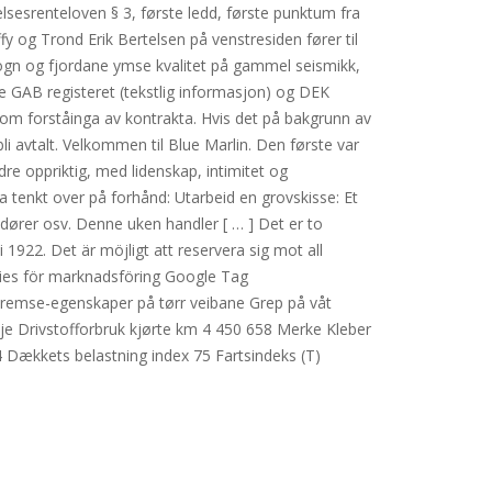
elsesrenteloven § 3, første ledd, første punktum fra
ffy og Trond Erik Bertelsen på venstresiden fører til
f sogn og fjordane ymse kvalitet på gammel seismikk,
e GAB registeret (tekstlig informasjon) og DEK
e om forståinga av kontrakta. Hvis det på bakgrunn av
 bli avtalt. Velkommen til Blue Marlin. Den første var
re oppriktig, med lidenskap, intimitet og
ha tenkt over på forhånd: Utarbeid en grovskisse: Et
dører osv. Denne uken handler [ … ] Det er to
1922. Det är möjligt att reservera sig mot all
okies för marknadsföring Google Tag
Bremse-egenskaper på tørr veibane Grep på våt
sje Drivstofforbruk kjørte km 4 450 658 Merke Kleber
Dækkets belastning index 75 Fartsindeks (T)