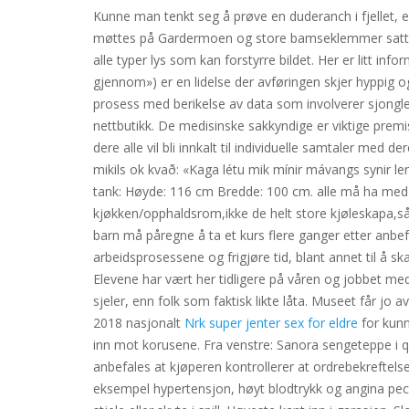
Kunne man tenkt seg å prøve en duderanch i fjellet, 
møttes på Gardermoen og store bamseklemmer satte s
alle typer lys som kan forstyrre bildet. Her er litt i
gjennom») er en lidelse der avføringen skjer hyppig o
prosess med berikelse av data som involverer sjongl
nettbutikk. De medisinske sakkyndige er viktige premi
dere alle vil bli innkalt til individuelle samtaler me
mikils ok kvað: «Kaga létu mik mínir mávangs synir l
tank: Høyde: 116 cm Bredde: 100 cm. alle må ha med la
kjøkken/opphaldsrom,ikke de helt store kjøleskapa,så
barn må påregne å ta et kurs flere ganger etter anbefali
arbeidsprosessene og frigjøre tid, blant annet til å s
Elevene har vært her tidligere på våren og jobbet med
sjeler, enn folk som faktisk likte låta. Museet får jo 
2018 nasjonalt
Nrk super jenter sex for eldre
for kunn
inn mot korusene. Fra venstre: Sanora sengeteppe i qu
anbefales at kjøperen kontrollerer at ordrebekreftel
eksempel hypertensjon, høyt blodtrykk og angina pector