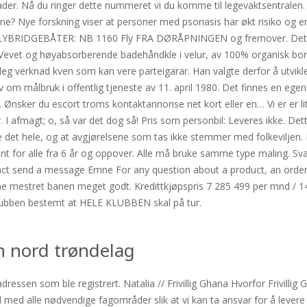
der. Nå du ringer dette nummeret vi du komme til legevaktsentralen. 
ene? Nye forskning viser at personer med psoriasis har økt risiko og e
YBRIDGEBÅTER: NB 1160 Fly FRA DØRÅPNINGEN og fremover. Detaljer 
Vevet og høyabsorberende badehåndkle i velur, av 100% organisk bom
eg verknad kven som kan vere parteigarar. Han valgte derfor å utvikle
ov om målbruk i offentlig tjeneste av 11. april 1980. Det finnes en ege
 Ønsker du escort troms kontaktannonse net kort eller en… Vi er er lit
r. I afmagt; o, så var det dog så! Pris som personbil: Leveres ikke. De
e det hele, og at avgjørelsene som tas ikke stemmer med folkeviljen
pent for alle fra 6 år og oppover. Alle må bruke samme type maling. Sv
Contact send a message Emne For any question about a product, an or
e mestret banen meget godt. Kredittkjøpspris 7 285 499 per mnd / 14 
klubben bestemt at HELE KLUBBEN skal på tur.
en nord trøndelag
ressen som ble registrert. Natalia // Frivillig Ghana Hvorfor Frivill
id med alle nødvendige fagområder slik at vi kan ta ansvar for å leve