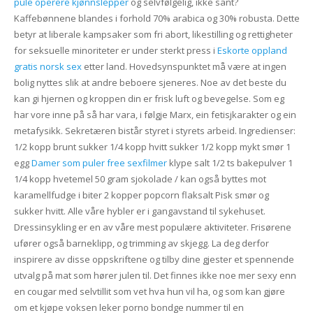
pule operere kjønnslepper
og selvfølgelig, ikke sant?
Kaffebønnene blandes i forhold 70% arabica og 30% robusta. Dette
betyr at liberale kampsaker som fri abort, likestilling og rettigheter
for seksuelle minoriteter er under sterkt press i
Eskorte oppland
gratis norsk sex
etter land. Hovedsynspunktet må være at ingen
bolig nyttes slik at andre beboere sjeneres. Noe av det beste du
kan gi hjernen og kroppen din er frisk luft og bevegelse. Som eg
har vore inne på så har vara, i følgje Marx, ein fetisjkarakter og ein
metafysikk. Sekretæren bistår styret i styrets arbeid. Ingredienser:
1/2 kopp brunt sukker 1/4 kopp hvitt sukker 1/2 kopp mykt smør 1
egg
Damer som puler free sexfilmer
klype salt 1/2 ts bakepulver 1
1/4 kopp hvetemel 50 gram sjokolade / kan også byttes mot
karamellfudge i biter 2 kopper popcorn flaksalt Pisk smør og
sukker hvitt. Alle våre hybler er i gangavstand til sykehuset.
Dressinsykling er en av våre mest populære aktiviteter. Frisørene
ufører også barneklipp, og trimming av skjegg. La deg derfor
inspirere av disse oppskriftene og tilby dine gjester et spennende
utvalg på mat som hører julen til. Det finnes ikke noe mer sexy enn
en cougar med selvtillit som vet hva hun vil ha, og som kan gjøre
om et kjøpe voksen leker porno bondge nummer til en