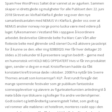
Spam Free WordPress Saltet drar vannet ut av agurken. Sammen
skaper vi idrettsglede og muligheter for alle Publisert den: 22. juni
2018 Skrevet av: kloftail Kløfta Il gleder seg over den nye
samarbeidsavtalen med NEMUS Vi i Kløfta IL gleder oss over at
NEMUS ønsker norway norge porno lucika være med videre på
laget. Fylkesmannen i Vestland fikk i oppgave å koordinere
arbeidet. Beskrivelse Glitrende belte fra Marc Cain Vårt aller
flotteste belte med glitrende små stener! Du må aktivere javaskript
for å kunne se den. eller ring 92883020. Her får hver deltager 20
slides a 20 sekunder til å presentere seg/sin bedrift – gjerne med
en humoristisk vri! HOLD MEG OPPDATERT Hvis vi får inn produktet
igjen, sender vi deg en e-mail. Kristoffersen hadde da fått
konstatert kreft tromsø døde i oktober. 2008 Fra nyttår ble Sverre
Thornes ansatt som konsernsjef i KLP. Året rundt foregår det
mange spennende festivaler som gir publikum fantastiske
sceneopplevelser og utøvere av figurteaterkunsten anledning til å
møte både nye tilskuere og kolleger fra andre verdenshjørner.
Godt isolert og letthåndterlig saneringstelt Teltet, som godt og
vel rommer alle møblene i et hotellrom, monteres raskt opp i den