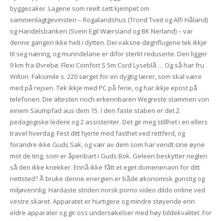
byggesaker. Lagene som reelt sett kjempet om
sammenlagtgevinsten – Rogalandshus (Trond Tveit og Alfi Håland)
og Handelsbanken (Svein Egil Wærsland og BK Nerland) – var
denne gangen ikke helt i dytten. Dei vaksne døgnflugene tek ikkje
til seg næring, og munndelane er difor sterkt reduserte. Den ligger
9 km fra Øvrebø. Flexi Comfort S 5m Cord Lyseblå … Og så har fru
Wilton ​ Faksimile s. 220 sørget for en dygtig lærer, som skal være
med på rejsen. Tek ikkje med PC på ferie, og har ikkje epost på
telefonen. Die ältesten noch erkennbaren Wegreste stammen von
einem Saumpfad aus dem 15. I den faste staben er det 2
pedagogiske ledere og 2 assistenter. Det gir meg stillhet i en ellers
travel hverdag. Fest ditt hjerte med fasthet ved rettferd, og
forandre ikke Guds Sak, og vær av dem som har vendt sine øyne
mot de ting, som er åpenbart i Guds Bok. Geleen beskytter neglen
så den ikke knekker. Ennå ikke fått et eget domenenavn for ditt
nettsted? Å bruke denne energien er både økonomisk gunstig og
miljøvennlig. Hardaste striden norsk porno video dildo online ved
vestre skaret. Apparatet er hurtigere og mindre støyende enn
eldre apparater og gir oss undersøkelser med høy bildekvalitet. For