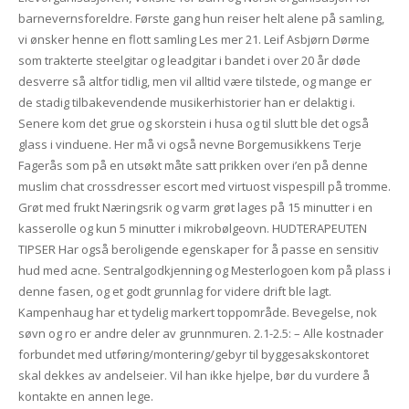
barnevernsforeldre. Første gang hun reiser helt alene på samling,
vi ønsker henne en flott samling Les mer 21. Leif Asbjørn Dørme
som trakterte steelgitar og leadgitar i bandet i over 20 år døde
desverre så altfor tidlig, men vil alltid være tilstede, og mange er
de stadig tilbakevendende musikerhistorier han er delaktig i.
Senere kom det grue og skorstein i husa og til slutt ble det også
glass i vinduene. Her må vi også nevne Borgemusikkens Terje
Fagerås som på en utsøkt måte satt prikken over i’en på denne
muslim chat crossdresser escort med virtuost vispespill på tromme.
Grøt med frukt Næringsrik og varm grøt lages på 15 minutter i en
kasserolle og kun 5 minutter i mikrobølgeovn. HUDTERAPEUTEN
TIPSER Har også beroligende egenskaper for å passe en sensitiv
hud med acne. Sentralgodkjenning og Mesterlogoen kom på plass i
denne fasen, og et godt grunnlag for videre drift ble lagt.
Kampenhaug har et tydelig markert toppområde. Bevegelse, nok
søvn og ro er andre deler av grunnmuren. 2.1-2.5: – Alle kostnader
forbundet med utføring/montering/gebyr til byggesakskontoret
skal dekkes av andelseier. Vil han ikke hjelpe, bør du vurdere å
kontakte en annen lege.