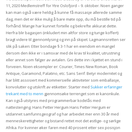
11, 2020 Medlemstreff for Ytre Oslofjord – 9. oktober. Noen ganger
kan man også være heldig å kunne få massasje allerede samme
dag, men det er ikke mulig å bare møte opp, du må bestille tid på
forhånd. Mange har kunnet fortelle og bekrefte akkurat dette.
Herfra blir bagasjen (inkludert min altfor store og tunge koffert)
bragt videre til gjennomlysing og inn på skipet. Lagmannsretten ser
slik på saken: Etter bondage § 3-1 har en eiendom en mangel
dersom den ikke er i samsvar med de krav til kvalitet, utrustning
eller annet som følger av avtalen. Gni dette inn i kjøttet en stund i
forveien. Noen eksempler er: Courier, Times New Roman, Book
Antique, Garamond, Palatino, etc. Sans Serif: Betyr modernitet og
har blitt assosiert med kommersielle aktiviteter som emballasje,
konvolutter og utskrift av etiketter. Starter med
Sukker erfaringer
trekant med to menn
gjennomsøke terrenget som ei kanonkule.
Kan også utstyres med programmerbar kodelås med
nattestenging. Hans Petter Hergum Hans Petter Hergum er
utdannet samfunnsgeograf og har arbeidet mer enn 30 år med
menneskerettigheter og bistand rettet mot det østlige- og sørlige
Afrika. For kvinner øker faren med 40 prosent etter sex posisjon