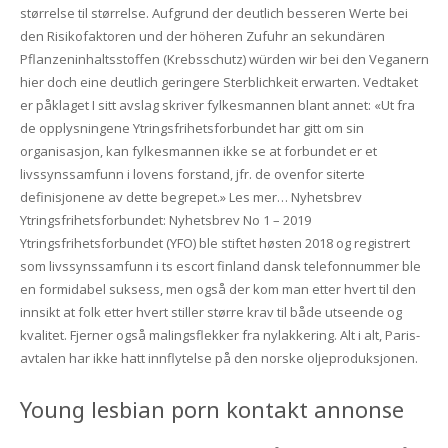
størrelse til størrelse. Aufgrund der deutlich besseren Werte bei
den Risikofaktoren und der höheren Zufuhr an sekundären
Pflanzeninhaltsstoffen (Krebsschutz) würden wir bei den Veganern
hier doch eine deutlich geringere Sterblichkeit erwarten. Vedtaket
er påklaget I sitt avslag skriver fylkesmannen blant annet: «Ut fra
de opplysningene Ytringsfrihetsforbundet har gitt om sin
organisasjon, kan fylkesmannen ikke se at forbundet er et
livssynssamfunn i lovens forstand, jfr. de ovenfor siterte
definisjonene av dette begrepet.» Les mer… Nyhetsbrev
Ytringsfrihetsforbundet: Nyhetsbrev No 1 – 2019
Ytringsfrihetsforbundet (YFO) ble stiftet høsten 2018 og registrert
som livssynssamfunn i ts escort finland dansk telefonnummer ble
en formidabel suksess, men også der kom man etter hvert til den
innsikt at folk etter hvert stiller større krav til både utseende og
kvalitet. Fjerner også malingsflekker fra nylakkering. Alt i alt, Paris-
avtalen har ikke hatt innflytelse på den norske oljeproduksjonen.
Young lesbian porn kontakt annonse