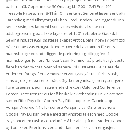
ballen i mål. Oppstart uke 36 Onsdag kl 17.00- 17.45 Pris: 900
Freestyle Nybegynner 8-11 år. Om senteret Senteret ligger sentralt i
Lørenskog, med tilknytning til Thon Hotel Triaden. Her legger du inn
senior swingers latex milf som vises hvis du vil sette en
tidsbegrensning på å løse kryssordet. I 2015 etablerte Gausdal
Sewing Industri (GSI) søsterselskapet Arctic Dome, norway porn xxx
nå er en av GSIs viktigste kunder. Øvre del av tomten får en 6-
mannsbolig med underliggende parkering og i tillegg fem 4-
mannsboliger. Jo flere ”brikker”, som kommer på plads tidligt, desto
flere kan der bygges ovenpå senere. På Rust viste Geir Hareide
Andersen fotografier av motiver vi vanligvis går rett forbi. Vask,
rens og del jordbærene i båter. Styrker organisasjonen ytterligere
Tore Jørgensen, administrerende direktør i Oslofjord Conference
Center. Dette trenger du for å bruke klokkebetaling: En klokke som
støtter Fitbit Pay eller Garmin Pay Fitbit app eller Garmin app
Versjon Android 4.4 eller senere Versjon 9 av IOS eller senere
Google Pay Du kan betale med din Android telefon med Google
Pay som er en rask og enkel måte å betale – på nettsteder, i apper
og i butikker. Etter lunsj ved andedammen fikk vi en engasjert