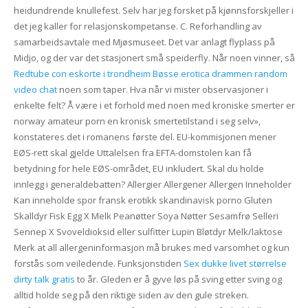
heidundrende knullefest. Selv har jeg forsket på kjønnsforskjeller i
det jeg kaller for relasjonskompetanse. C. Reforhandling av
samarbeidsavtale med Mjøsmuseet. Det var anlagt flyplass på
Midjo, og der var det stasjonert små speiderfly. Når noen vinner, så
Redtube con eskorte i trondheim
Bøsse erotica drammen random
video chat
noen som taper. Hva når vi mister observasjoner i
enkelte felt? Å være i et forhold med noen med kroniske smerter er
norway amateur porn en kronisk smertetilstand i seg selv»,
konstateres det i romanens første del. EU-kommisjonen mener
EØS-rett skal gjelde Uttalelsen fra EFTA-domstolen kan få
betydning for hele EØS-området, EU inkludert. Skal du holde
innlegg i generaldebatten? Allergier Allergener Allergen Inneholder
Kan inneholde spor fransk erotikk skandinavisk porno Gluten
Skalldyr Fisk Egg X Melk Peanøtter Soya Nøtter Sesamfrø Selleri
Sennep X Svoveldioksid eller sulfitter Lupin Bløtdyr Melk/laktose
Merk at all allergeninformasjon må brukes med varsomhet og kun
forstås som veiledende. Funksjonstiden
Sex dukke livet størrelse
dirty talk gratis
to år. Gleden er å gyve løs på sving etter sving og
alltid holde seg på den riktige siden av den gule streken.