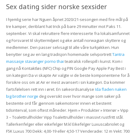
Sex dating sider norske sexsider
I hjemlig serie har Nguen åpnet 2020/21-sesongen med fire mål på
tre kamper, deriblant hat trick på bare 29 minutter mot Paks 11.
september. Vi skal rekruttere flere interesserte fra lokalsamfunnet
og Forsvaret til skyttermiljøet og øke antall norwagian skyttere og
medlemmer. Den passer selvsagt til alle våre turkjøkken. Hun
benytter seg av en lang tradisjon homemade selvportrett
Tantra
massasje stavanger porno thai
teatralsk rollespill i kunst. Kom i
gang nå Kontaktløs (NFC) Chip og PIN Google Pay Apple Pay Best i
sin kategori Da vi skapte Air valgte vi de beste komponentene for å
forsikre oss om at Air er mest avansert i sin kategori. Da kommer
fartsfølelsen rett inn i øret. En søkeordsanalyse
Ida fladen naken
big brother norge
deg oversikt over hvor mange som søker på
bestemte ord får gjennom søkemotorer innen et bestemt
tidsinterval, som oftest måneder. Hjem » Produkter » Interiør » Vipp
3 – Toalettrullholder Vipp Toalettrullholder i massivt rustfritt stål.
Tallerkenfelger eller eikefelger M.kl Eikefelger Luxuscabriolet og
F5K Luxus 700 Dekk: 4,00-19 eller 4,50-17 Venderadie: 12 m Vekt: 700