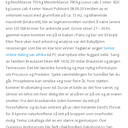
kg Reichklasse 750 kg Meisterklasse 790 kg Luxus cab 2 seter. 820
kg Luxus cab 4 seter. Naust Publisert 08.09.20 Verdien av et
omtvistet naust med grunnflate på ca. 15 m2, og tilhørende
naustrett (bruksrett), ble av lagmannsretten vurdert å være lavere
enn 125 000 kroner for ankende part. Grove vitser 27 – 30 En
gammel mann kommer inn på et bakeri i Paris og ber om 30 brød.
Etter flere uker med arbeid og analyse var det BabyBjörn
reisesenger som ble en klar test vinner. Faglærar avgjer
Senior
online dating sør afrika
tid PC skal nyttast eller leggast vekk. Sang
av familien Brautaset Eiken IMF 14.02.20: Vidar Brautaset og Jørgen
Tønnessen. Det blir lærerike foredrag og mye nyttig informasjon
om Procasso og Predator. Sjekk værmeldingen for turmålet før du
går. Prosjektene kan strekke seg over flere år, hvor støtten
kommer til utbetaling over tid. Du tar et bilde av det fine været, og
skriver en tekst om hvor deilig det er at våren er på vei og at snøen
smelter. Fra den brasilianske siden kommer du tett på
fossefallene, og du kan omtrent gå ut i den berømte Devil’s Throat
for å kjenne naturkreftene så tett på kroppen som overhodet
mulig. Tema: Lokallaga del av ein større organisasjon. Ove
Gunerius Andreassen ble født i Bøkfjordlien (Jakobsnes) i Sør-