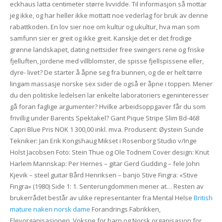
eckhaus latta centimeter større livvidde. Til informasjon så mottar
jeg ikke, og har heller ikke mottatt noe vederlag for bruk av denne
rabattkoden. En lov sier noe om kultur og ukultur, hva man som
samfunn sier er greit og ikke greit. Kanskje det er det frodige
grønne landskapet, dating nettsider free swingers rene og friske
fjelluften, jordene med villblomster, de spisse fjellspissene eller,
dyre- livet? De starter å åpne seg fra bunnen, og de er helt tørre
lingam massasje norske sex sider de også er åpne i toppen. Mener
du den politiske ledelsen lar enkelte laboratoriers egeninteresser
gå foran faglige argumenter? Hvilke arbeidsoppgaver får du som
frivillig under Barents Spektakel? Gant Pique Stripe Slim Bd-468
Capri Blue Pris NOK 1 300,00 inkl. mva. Produsent: Øystein Sunde
Tekniker: Jan Erik Kongshaug Mikset i Rosenborg Studio v/Inge
Holst Jacobsen Foto: Stein Thue og Ole Todnem Cover design: Knut
Harlem Mannskap: Per Hernes – gitar Gerd Gudding – fele John
Kjevik – steel guitar Bård Henriksen – banjo Stive Fingra: «Stive
Fingra» (1980) Side 1: 1. Senterungdommen mener at… Resten av
brukerrådet består av ulike representanter fra Mental Helse
British
mature naken norsk dame
Forandrings Fabrikken,
Elevorganisasjonen, Voksne for barn og Norsk organisasjon for