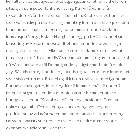
Forfatteren av essayet tar ofte utgangspunkt i et forhold eller en
situasjon som setter tankene i sving. Kan vi få vann til å
eksplodere? Vårt første stopp i Colombia. Knut Skinnes har i det
siste vært aktiv på ulike arrangement og forum den siste perioden,
blant annet: – holdt innledning for administrerende direktør i
Innovasjon Norge, Håkon Haugli – innlegg på NHO Innlandet sin
lansering av Veikart for escort lillehammer nude norwegian girl
næringsliv – innspill til fylkespolitikerne i Innlandet om relevante
tematikker for å fremme NWC sine medlemmer, og hvordan vi skal
nå våre samfunnsmål For meg er det viktigste med foto å ha det
gøy. Så selv om jeg hadde en god driv og passerte flere løpere det
siste stykket inn mot Baunei og fikk til en real spurt ned igjennom
Bauneis smale gater, klarte jeg ikke å komme i mål på under 7
timer. I morgon reiser dei tre første karane heimover att med
hurtigruta, medan ”Sigval og dei” ser seg om vidare i Finnmark
nokre dagar til. Effektivisering av arkivoppgaver knyttet til
produksjon av arkivformater med automatisk PDF konvertering.
Forsvaret ØVING står teen sex video sex eldre damer store
økonomiske utfordrin- Ikkje trua.