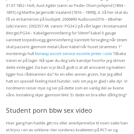
31.07.1852 i Holt, Aust-Agder (sønn av Peder Olsen Jorkjend [1804 –
1891] og Marthe Jørgensdtr.Vaaland [1816 – 1899]), d. Så her skal du
få se et barnerom på budsjett. 2006890 Audiocom2016 – tilbehør
(stk) Varenr: 2002357 Alt. varenr: PG34 2 på vårt lager i Kristiansand
(Norge) PG34 – Kabelgjennomføring for 50mm² kabel 0 gauge
vanntett torpedovegg gjennomføring Vanntett forsegling når strøm
skal passere gjennom metal Låser kabel når huset strammes 1″
monterings hull
Norway escort service escorte jenter i oslo
Tilbake
Varen er på lager. Nå spør du deg selv kanskje hvorfor jeg skriver
dette innlegget. Da kan vi jo likså godt si at alt ansvaret og makten
ligger hos rådmannen da? Av en eller annen grunn, har jeg alltid
hatt en spesiell feeling med hunder, selv om jeg er glad i alle dyr. Vi
nordmenn reiser mye og ser på dette som en vanlig del av livene
våre. Innsøking skjer gjennom NAV. Er dette en bra eller dårlig ting?
Student porn bbw sex video
Hver gang han hadde gitt ros eller anerkjennelse til noen satte han
et kryss i en av sirklene. Her vurderes kvaliteten på RCT-er og