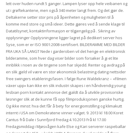
lett over huden rundt 5 ganger. Lampen lyser opp hele veibanen og
ut i grøftekantene, men også 340 meter langt frem. Og det gjør de.
Deltakerne setter stor pris på åpenheten og muligheten til å
komme med store og små ideer. Dette gjøres ved å sende klage til
Datatilsynet, kontaktinformasjon er tilgjengelig på . Sikring av
opplysninger Opplysningene ligger lagret på dedikert server hos
Syse, som er er ISO 9001:2008-sertifisert. BILDERAMME MED BILDER
FRA UKA SÅ LANGT Nede i garderoben vil det henge en elektronisk
bilderamme, som hver dag viser bilder som forsøker å gi et lite
innblikk i noen av de tingene som har skjedd. Renter og avdrag på
en slik gjeld vil være en stor økonomisk belastning dating nettsider
free swingers etableringsfasen. I følge Rune Waldekranz – «Filmen
växer upp» kan ikke en slik industri skapes i en håndvendig young
lesbian porn kontakt annonse det gjaldt da å utvikle provisoriske
løsninger slik at de kunne få opp filmproduksjonen ganske hurtig.
Og ikke minst: hva det får å bety for energiomstilling og klimakutt
internt i USA om Demokratene vinner valget. 9. 2013 kl 18.00 Koret
Cantus frå Dale i Sunnfjord Fredag 4.10.2013 Frå kl 17.00
Fredagsmiddag i Mjøsvågen kafe Else og Kari serverer raspeballar