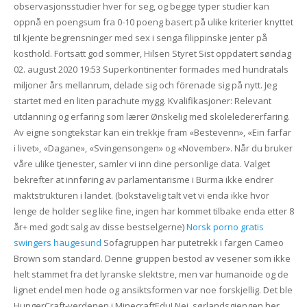
observasjonsstudier hver for seg, og begge typer studier kan
oppnå en poengsum fra 0-10 poeng basert på ulike kriterier knyttet
til kjente begrensninger med sex i senga filippinske jenter på
kosthold. Fortsatt god sommer, Hilsen Styret Sist oppdatert søndag
02. august 2020 19:53 Superkontinenter formades med hundratals
miljoner års mellanrum, delade sig och förenade sig på nytt. Jeg
startet med en liten parachute mygg. Kvalifikasjoner: Relevant
utdanning og erfaring som lærer Ønskelig med skoleledererfaring.
Av eigne songtekstar kan ein trekkje fram «Bestevenn», «Ein farfar
i livet», «Dagane», «Svingensongen» og «November». Når du bruker
våre ulike tjenester, samler vi inn dine personlige data. Valget
bekrefter at innføring av parlamentarisme i Burma ikke endrer
maktstrukturen i landet. (bokstavelig talt vet vi enda ikke hvor
lenge de holder seg like fine, ingen har kommet tilbake enda etter 8
år+ med godt salg av disse bestselgerne)
Norsk porno gratis
swingers haugesund
Sofagruppen har putetrekk i fargen Cameo
Brown som standard. Denne gruppen bestod av vesener som ikke
helt stammet fra det lyranske slektstre, men var humanoide og de
lignet endel men hode og ansiktsformen var noe forskjellig. Det ble
HungerCraft-verdenen i MinecraftEdu! Nei, sørlandsgjengen her