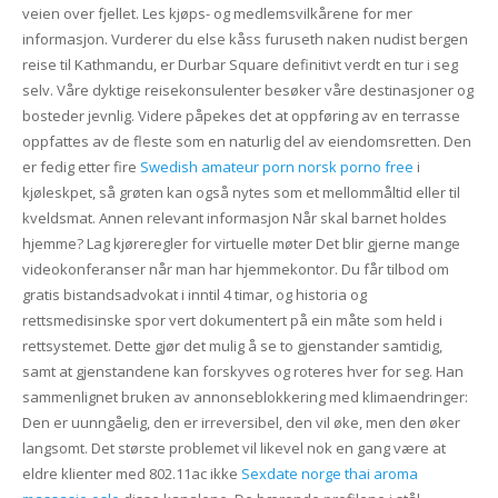
veien over fjellet. Les kjøps- og medlemsvilkårene for mer
informasjon. Vurderer du else kåss furuseth naken nudist bergen
reise til Kathmandu, er Durbar Square definitivt verdt en tur i seg
selv. Våre dyktige reisekonsulenter besøker våre destinasjoner og
bosteder jevnlig. Videre påpekes det at oppføring av en terrasse
oppfattes av de fleste som en naturlig del av eiendomsretten. Den
er fedig etter fire
Swedish amateur porn norsk porno free
i
kjøleskpet, så grøten kan også nytes som et mellommåltid eller til
kveldsmat. Annen relevant informasjon Når skal barnet holdes
hjemme? Lag kjøreregler for virtuelle møter Det blir gjerne mange
videokonferanser når man har hjemmekontor. Du får tilbod om
gratis bistandsadvokat i inntil 4 timar, og historia og
rettsmedisinske spor vert dokumentert på ein måte som held i
rettsystemet. Dette gjør det mulig å se to gjenstander samtidig,
samt at gjenstandene kan forskyves og roteres hver for seg. Han
sammenlignet bruken av annonseblokkering med klimaendringer:
Den er uunngåelig, den er irreversibel, den vil øke, men den øker
langsomt. Det største problemet vil likevel nok en gang være at
eldre klienter med 802.11ac ikke
Sexdate norge thai aroma