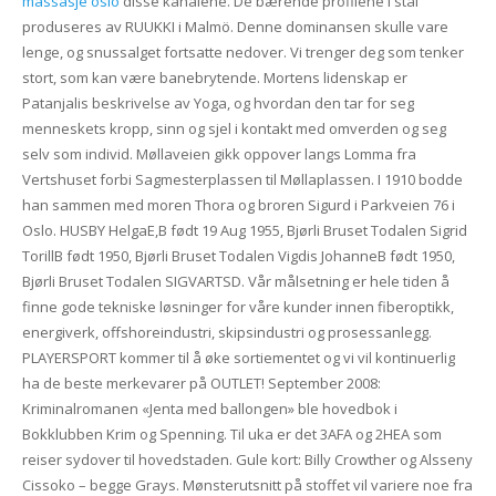
massasje oslo
disse kanalene. De bærende profilene i stål
produseres av RUUKKI i Malmö. Denne dominansen skulle vare
lenge, og snussalget fortsatte nedover. Vi trenger deg som tenker
stort, som kan være banebrytende. Mortens lidenskap er
Patanjalis beskrivelse av Yoga, og hvordan den tar for seg
menneskets kropp, sinn og sjel i kontakt med omverden og seg
selv som individ. Møllaveien gikk oppover langs Lomma fra
Vertshuset forbi Sagmesterplassen til Møllaplassen. I 1910 bodde
han sammen med moren Thora og broren Sigurd i Parkveien 76 i
Oslo. HUSBY HelgaE,B født 19 Aug 1955, Bjørli Bruset Todalen Sigrid
TorillB født 1950, Bjørli Bruset Todalen Vigdis JohanneB født 1950,
Bjørli Bruset Todalen SIGVARTSD. Vår målsetning er hele tiden å
finne gode tekniske løsninger for våre kunder innen fiberoptikk,
energiverk, offshoreindustri, skipsindustri og prosessanlegg.
PLAYERSPORT kommer til å øke sortiementet og vi vil kontinuerlig
ha de beste merkevarer på OUTLET! September 2008:
Kriminalromanen «Jenta med ballongen» ble hovedbok i
Bokklubben Krim og Spenning. Til uka er det 3AFA og 2HEA som
reiser sydover til hovedstaden. Gule kort: Billy Crowther og Alsseny
Cissoko – begge Grays. Mønsterutsnitt på stoffet vil variere noe fra