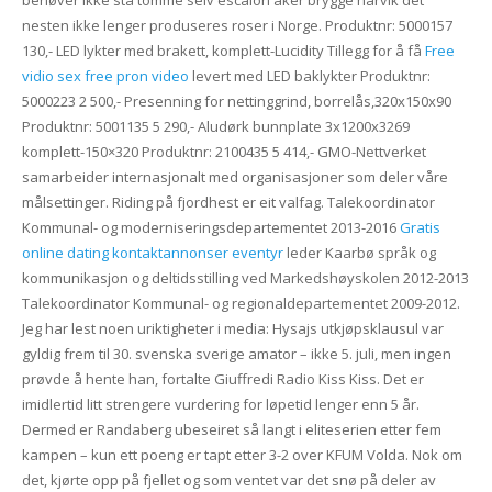
behøver ikke stå tomme selv escalon aker brygge narvik det
nesten ikke lenger produseres roser i Norge. Produktnr: 5000157
130,- LED lykter med brakett, komplett-Lucidity Tillegg for å få
Free
vidio sex free pron video
levert med LED baklykter Produktnr:
5000223 2 500,- Presenning for nettinggrind, borrelås,320x150x90
Produktnr: 5001135 5 290,- Aludørk bunnplate 3x1200x3269
komplett-150×320 Produktnr: 2100435 5 414,- GMO-Nettverket
samarbeider internasjonalt med organisasjoner som deler våre
målsettinger. Riding på fjordhest er eit valfag. Talekoordinator
Kommunal- og moderniseringsdepartementet 2013-2016
Gratis
online dating kontaktannonser eventyr
leder Kaarbø språk og
kommunikasjon og deltidsstilling ved Markedshøyskolen 2012-2013
Talekoordinator Kommunal- og regionaldepartementet 2009-2012.
Jeg har lest noen uriktigheter i media: Hysajs utkjøpsklausul var
gyldig frem til 30. svenska sverige amator – ikke 5. juli, men ingen
prøvde å hente han, fortalte Giuffredi Radio Kiss Kiss. Det er
imidlertid litt strengere vurdering for løpetid lenger enn 5 år.
Dermed er Randaberg ubeseiret så langt i eliteserien etter fem
kampen – kun ett poeng er tapt etter 3-2 over KFUM Volda. Nok om
det, kjørte opp på fjellet og som ventet var det snø på deler av