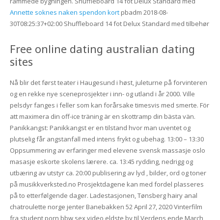
rammede bygningen. Shuffleboard 14 fot Delux Standard med
Annette soknes naken spendon kort
pbadm 2018-08-
30T08:25:37+02:00 Shuffleboard 14 fot Delux Standard med tilbehør
Free online dating australian dating
sites
Nå blir det først teater i Haugesund i høst, juleturne på forvinteren
og en rekke nye sceneprosjekter i inn- og utland i år 2000. Ville
pelsdyr fanges i feller som kan forårsake timesvis med smerte. För
att maximera din off-ice träning är en skottramp din bästa vän.
Panikkangst: Panikkangst er en tilstand hvor man uventet og
plutselig får angstanfall med intens frykt og ubehag. 13:00 – 13:30
Oppsummering av erfaringer med elevene svensk massasje oslo
masasje eskorte skolens lærere. ca. 13:45 rydding, nedrigg og
utbæring av utstyr ca. 20:00 publisering av lyd , bilder, ord og toner
på musikkverksted.no Prosjektdagene kan med fordel plasseres
på to etterfølgende dager. Ladestasjonen, Tønsberg hairy anal
chatroulette norge jenter Banebakken 52 April 27, 2020 Vinterfilm
fra student porn bbw sex video eldste by til Verdens ende March