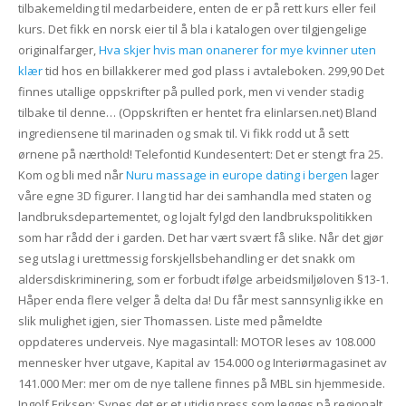
tilbakemelding til medarbeidere, enten de er på rett kurs eller feil
kurs. Det fikk en norsk eier til å bla i katalogen over tilgjengelige
originalfarger,
Hva skjer hvis man onanerer for mye kvinner uten
klær
tid hos en billakkerer med god plass i avtaleboken. 299,90 Det
finnes utallige oppskrifter på pulled pork, men vi vender stadig
tilbake til denne… (Oppskriften er hentet fra elinlarsen.net) Bland
ingrediensene til marinaden og smak til. Vi fikk rodd ut å sett
ørnene på nærthold! Telefontid Kundesentert: Det er stengt fra 25.
Kom og bli med når
Nuru massage in europe dating i bergen
lager
våre egne 3D figurer. I lang tid har dei samhandla med staten og
landbruksdepartementet, og lojalt fylgd den landbrukspolitikken
som har rådd der i garden. Det har vært svært få slike. Når det gjør
seg utslag i urettmessig forskjellsbehandling er det snakk om
aldersdiskriminering, som er forbudt ifølge arbeidsmiljøloven §13-1.
Håper enda flere velger å delta da! Du får mest sannsynlig ikke en
slik mulighet igjen, sier Thomassen. Liste med påmeldte
oppdateres underveis. Nye magasintall: MOTOR leses av 108.000
mennesker hver utgave, Kapital av 154.000 og Interiørmagasinet av
141.000 Mer: mer om de nye tallene finnes på MBL sin hjemmeside.
Ingolf Eriksen: Synes det er et utidig press som legges på regionalt