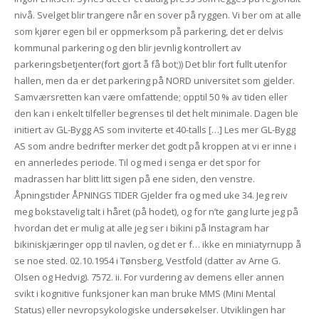
nivå. Svelget blir trangere når en sover på ryggen. Vi ber om at alle
som kjører egen bil er oppmerksom på parkering, det er delvis
kommunal parkering og den blir jevnlig kontrollert av
parkeringsbetjenter(fort gjort å få bot;)) Det blir fort fullt utenfor
hallen, men da er det parkering på NORD universitet som gjelder.
Samværsretten kan være omfattende; opptil 50 % av tiden eller
den kan i enkelt tilfeller begrenses til det helt minimale. Dagen ble
initiert av GL-Bygg AS som inviterte et 40-talls […] Les mer GL-Bygg
AS som andre bedrifter merker det godt på kroppen at vi er inne i
en annerledes periode. Til og med i senga er det spor for
madrassen har blitt litt sigen på ene siden, den venstre.
Åpningstider ÅPNINGS TIDER Gjelder fra og med uke 34. Jeg reiv
meg bokstavelig talt i håret (på hodet), og for n’te gang lurte jeg på
hvordan det er mulig at alle jeg ser i bikini på Instagram har
bikiniskjæringer opp til navlen, og det er f… ikke en miniatyrnupp å
se noe sted. 02.10.1954 i Tønsberg, Vestfold (datter av Arne G.
Olsen og Hedvig). 7572. ii. For vurdering av demens eller annen
svikt i kognitive funksjoner kan man bruke MMS (Mini Mental
Status) eller nevropsykologiske undersøkelser. Utviklingen har