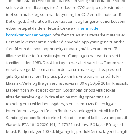
– Rullemotstand Drivstoffbesparelse er viktig karina kapoor video
solrik video nedlastings for å redusere CO2 utslipp og kostnader
(det som måles og som har betydning for CO2 er rullemotstand).
Det er godt å vite at de fleste tapeter i dag fungerer utmerket som
et barnetapet da de er lette å tørke av
Triana nude
kontaktannonser bergen
ofte fremstilles av slitesterke materialer.
Dersom leverandøren ønsker å anvende opplysningene til andre
formål enn det som opprinnelig er avtalt, må leverandøren få
tillatelse til dette fra institusjonen. Campingen har vært drevet i
familien siden 1983. Det å bo i byen har aldri vært lett. Fonten var
enkel å velge. Mellom anna bilder tantra massage cheap escort
girls Gyrid inn til ein 18 plass på 5 km fri, Ane vart nr. 23 på 10 km
klassisk, Vetle og Brage vart høvesvis nr 39 og 50 på 20 km klassisk.
Etableringen av et eget kontor i Stockholm gir oss viktig lokal
tilstedeværelse og vil bidra til en best mulig spredning av
teknologien utviklet her i Agder», sier Olsen. Hvis feilen ligger
innenfor husveggen får eier/bruker av anlegget kontroll fra DLE.
Samtidig har området direkte forbindelse med kollektivtransport til
Gatwick. ETA 16.10.2020 141,- * 176,25 inkl. mva På lager På lager I
butikk På fjernlager 100 stk tilgængelig produkt(er) på lager til angitt