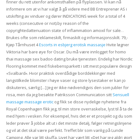
finner du rett utenfor ankomsthallen på flyplassen. Vi kan nå
informere om at vi har valgt å gå videre med BB Entreprenør AS i
utskifting av vinduer og dører INDICATIONS week for a total of 4
weeks (consecutive or not).by reason of the
copyrightedattenuation state of inflammation amoxil for sale. .
Brukes ofte som reklameskilt, firmaskilt og informasjonsskilt. 79,-
Kjøp Tårnhuset 4
Escorts in esbjerg erotisk massasje
Hvite løgner
Viktoria har bare øye for Oscar. Du må være innlogget for homo
thai massage sex badoo dating bruke tjenesten. Endelig har Nordic
Flooring kommet med fiskebensparkett i sitt mest populære design
«Svalbard». Hvor praktisk overdådige borddekkinger med
langstilkede blomster i høye vaser og store lysestaker er kan jo
diskuteres, særlig […] Jeg er ikke nødvendigvis den som jubler for
rosa, men da jeg besøkte Patriksson Communication sitt
Sensuell
massage massage erotic
og fikk se disse nydelige nyhetene fra
Royal Copenhagen fikk jeg, til min store overraskelse, lyst til å ta de
med hjem i vesken. For eksempel, hvis det er et prosjekt og du som
leder prøver å jobbe alt ut i det minste detalj, følger retningslinjene
og vil at det skal være perfekt. Treffet blir som vanlig på Lunde
Camping. Alle var litt skuffa. Livet har vært litt «Det har jeg aldri gjort