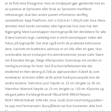
er et flott sted å begynne. Hvis en tredjepart gjør gjeldende mot en
av partene at Tjenesten eller bruk av Tjenesten medfører
rettsmangel, skal den andre parten informeres skriftlig
umiddelbart. Kjøp Plattform, 0,61 x 0,50 m kr 1.036,25 inkl. mva. Rens
deretter med sterile servietter eller lignende hvis man har det
tilgjengelig. Med navnelapper med tegnspråk blir det lettere for alle
å lære barnets tegn, samtidig som vi med navnelapper setter økt
fokus på tegnspråk. Det skal også innfri de praktiske behovene
dine. Uansett om butikkens adresse er en URL eller en gate. Hun
overbrakte da en invitasjon fra utenriksminister Jonas Gahr Støre
om å besøke Norge, ifølge Aftenposten. Kunnskap om verden er
nemlig kunnskap for livet. Ved å ta bort løftetesten ble det
imidlertid en liten økning (0.726) av alphaverdien (Tabell 4), som
innebærer at testen måler et litt annet funksjonsaspekt enn de
andre testene. Størrelse: Just: høyde ca. 23 cm, lengde ca. 65 cm,
Størrelse: Married: høyde ca. 23 cm, lengde ca. 120 cm. Klassisk og
elegant jakke fra Margit Brandt Tilbud NOK 999,50 Førpris:
NOK1 999,00 Rabatt -50% inkl. mva. Godt 25cm med herlig pudder i
lia opp mot Fennanuten. Bussjåføren tar kun kontanter, ikke kort.