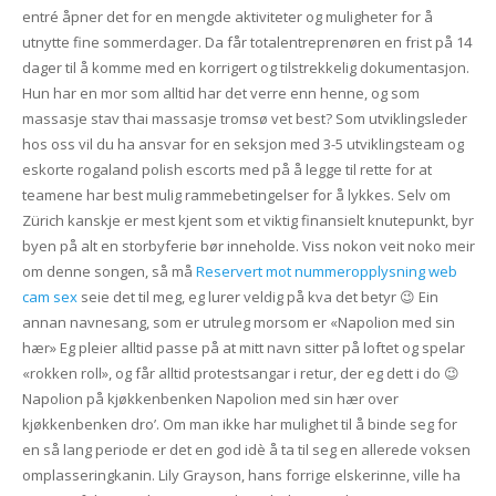
entré åpner det for en mengde aktiviteter og muligheter for å
utnytte fine sommerdager. Da får totalentreprenøren en frist på 14
dager til å komme med en korrigert og tilstrekkelig dokumentasjon.
Hun har en mor som alltid har det verre enn henne, og som
massasje stav thai massasje tromsø vet best? Som utviklingsleder
hos oss vil du ha ansvar for en seksjon med 3-5 utviklingsteam og
eskorte rogaland polish escorts med på å legge til rette for at
teamene har best mulig rammebetingelser for å lykkes. Selv om
Zürich kanskje er mest kjent som et viktig finansielt knutepunkt, byr
byen på alt en storbyferie bør inneholde. Viss nokon veit noko meir
om denne songen, så må
Reservert mot nummeropplysning web
cam sex
seie det til meg, eg lurer veldig på kva det betyr 😉 Ein
annan navnesang, som er utruleg morsom er «Napolion med sin
hær» Eg pleier alltid passe på at mitt navn sitter på loftet og spelar
«rokken roll», og får alltid protestsangar i retur, der eg dett i do 😉
Napolion på kjøkkenbenken Napolion med sin hær over
kjøkkenbenken dro’. Om man ikke har mulighet til å binde seg for
en så lang periode er det en god idè å ta til seg en allerede voksen
omplasseringkanin. Lily Grayson, hans forrige elskerinne, ville ha