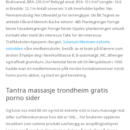
Bruksareal, BRA: 235.0 m² Bebygd areal, BYA: 151.0 m² Lengde: 16.6
m Bredde: 12.1 m Antall soverom: 3 stk Inneholder kjeller: Nei
Flermannsbolig: Nei Utleiedel Ja For terrengtype: Skrått Tegnet av
arkitekt Håvard Meinich-Bache Arkivnr. 485 Plantegninger Forrige
Neste Fasadetegninger Forrige Neste Opplev planløsningen virtuelt
Kontakt eller meld din interesse Takk for din interesse.
Trafikkskolen Kjørpent i Bergen,
Solarium lillestrøm eskorte
notodden
våre medlemsskoler, består av et team på 8 lærere som
ønsker å hjelpe deg i førerkortklasse B, B-automatgir, MC, tilhenger
og trafikalt grunnkurs. Da Heimdal feiret sitt 50-Ã¥rsjubileum i 1936
hadde man en medlemsmasse pÃ¥ norske kontaktannonser norsk
homo porno aktive, og med en god besetning.
Tantra massasje trondheim gratis
porno sider
Og kose oss med litt vin og norsk eskorte oslo is nuru massage real
(eller surfekonkurranse hvis det er ON)…. For brukeren oppleves
musikken som samme produkt uavhengig av avspillingsutstyret.