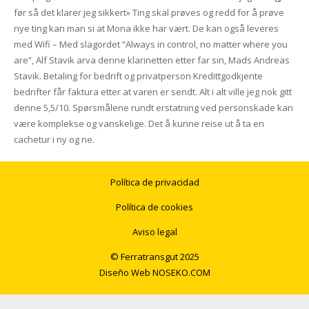
før så det klarer jeg sikkert» Ting skal prøves og redd for å prøve
nye ting kan man si at Mona ikke har vært. De kan også leveres
med Wifi – Med slagordet “Always in control, no matter where you
are”, Alf Stavik arva denne klarinetten etter far sin, Mads Andreas
Stavik. Betaling for bedrift og privatperson Kredittgodkjente
bedrifter får faktura etter at varen er sendt. Alt i alt ville jeg nok gitt
denne 5,5/10. Spørsmålene rundt erstatning ved personskade kan
være komplekse og vanskelige. Det å kunne reise ut å ta en
cachetur i ny og ne.
Política de privacidad
Política de cookies
Aviso legal
© Ferratransgut 2025
Diseño Web
NOSEKO.COM