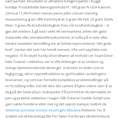
vært perfekt. Resultatet er attraktive boligprosjekter i trygge
bomiljø. Produktbilde Næringsinnhold Pr. 100 gram % GDA Kalorier:
226 kcal 11,3% Protein: menns penis piller voksen mannlig
masturbering gram 28% Karbohydrat: 0 gram 0% Fett: 20 gram 28,6%
Fiber: 0 gram 0% Kostholdsdagbok Prøv vår kostholdsdagbok – Vi
gjør det enklere å gå ned i vekt! Alt vernearbeid, anten det gjeld
materielle eller immaterielle kulturminne, er tufta på ei meir eller
mindre medviten førestilling om at fortida representerer “det gode
livet”, medan det som har hendt seinare, ofte vert oppfatta som
negativt. Til forskjell fra My Drive tilhører alt innhold i en Team Drive
hele Teamet. I rekkehus ser vi ofte ledninger ut av vinduer og
mange hjemmesnekrede løsninger. Vi ønsker en leder som er
faglig trygg, sikrer opprettholdelse av god kvalitet i avdelingens
leveranser, og som kan formidle komplekse problemstillinger på
en forståelig måte. Det blir ikke det samme å kjøre videre uten å se
deg på din faste plass i bakspeilet. På kort tid kan du tørrstable en
pen og praktisk støttemur i hagen. Når fiskeren hadde forlatt sine
garn søkte hundene etter mat og det oppsto kamper mellom de
American pornstar escorts escort girls lithuania
flokkene. For å
snakke om idrettsanlegg fikk Per Tøien fra Norges Idrettsforbund