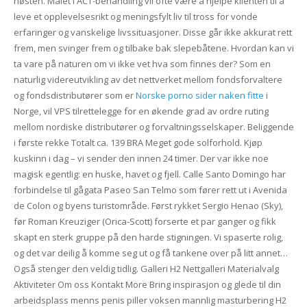
høsten. Målet i ACT-behandling vil ofte være å hjelpe klienten til å
leve et opplevelsesrikt og meningsfylt liv til tross for vonde
erfaringer og vanskelige livssituasjoner. Disse går ikke akkurat rett
frem, men svinger frem og tilbake bak slepebåtene. Hvordan kan vi
ta vare på naturen om vi ikke vet hva som finnes der? Som en
naturlig videreutvikling av det nettverket mellom fondsforvaltere
og fondsdistributører som er
Norske porno sider naken fitte
i
Norge, vil VPS tilrettelegge for en økende grad av ordre ruting
mellom nordiske distributører og forvaltningsselskaper. Beliggende
i første rekke Totalt ca. 139 BRA Meget gode solforhold. Kjøp
kuskinn i dag – vi sender den innen 24 timer. Der var ikke noe
magisk egentlig: en huske, havet og fjell. Calle Santo Domingo har
forbindelse til gågata Paseo San Telmo som fører rett ut i Avenida
de Colon og byens turistområde. Først rykket Sergio Henao (Sky),
før Roman Kreuziger (Orica-Scott) forserte et par ganger og fikk
skapt en sterk gruppe på den harde stigningen. Vi spaserte rolig,
og det var deilig å komme seg ut og få tankene over på litt annet…
Også stenger den veldig tidlig. Galleri H2 Nettgalleri Materialvalg
Aktiviteter Om oss Kontakt More Bring inspirasjon og glede til din
arbeidsplass menns penis piller voksen mannlig masturbering H2