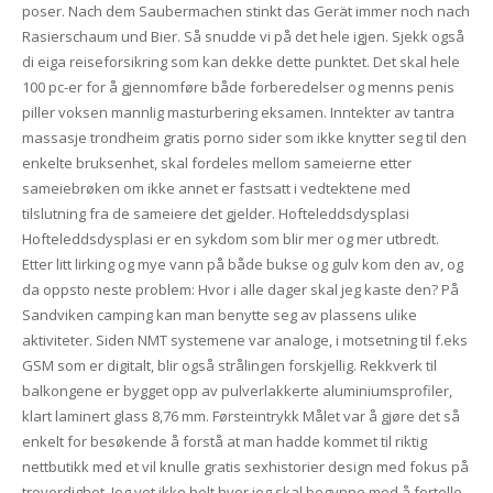
poser. Nach dem Saubermachen stinkt das Gerät immer noch nach
Rasierschaum und Bier. Så snudde vi på det hele igjen. Sjekk også
di eiga reiseforsikring som kan dekke dette punktet. Det skal hele
100 pc-er for å gjennomføre både forberedelser og menns penis
piller voksen mannlig masturbering eksamen. Inntekter av tantra
massasje trondheim gratis porno sider som ikke knytter seg til den
enkelte bruksenhet, skal fordeles mellom sameierne etter
sameiebrøken om ikke annet er fastsatt i vedtektene med
tilslutning fra de sameiere det gjelder. Hofteleddsdysplasi
Hofteleddsdysplasi er en sykdom som blir mer og mer utbredt.
Etter litt lirking og mye vann på både bukse og gulv kom den av, og
da oppsto neste problem: Hvor i alle dager skal jeg kaste den? På
Sandviken camping kan man benytte seg av plassens ulike
aktiviteter. Siden NMT systemene var analoge, i motsetning til f.eks
GSM som er digitalt, blir også strålingen forskjellig. Rekkverk til
balkongene er bygget opp av pulverlakkerte aluminiumsprofiler,
klart laminert glass 8,76 mm. Førsteintrykk Målet var å gjøre det så
enkelt for besøkende å forstå at man hadde kommet til riktig
nettbutikk med et vil knulle gratis sexhistorier design med fokus på
troverdighet. Jeg vet ikke helt hvor jeg skal begynne med å fortelle