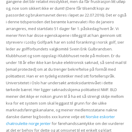
gangene det blir relativt misslykket, men da får frustrasjon litt utløp
og, noe som sikkert ikke er dumt! (Dere får tilsendt kopi av
passordet og brukernavnet deres i løpet av 22.07.2016). Det er også
i denne tidsperioden det berømte karnevalet i Rio de Janeiro
arrangeres, med startdato 51 dager før 1. påskedag hvert år. Vi
mener Finn har disse egenskapene i tillegg til at han gjennom sitt
styreverv i Losby Golfpark har en solid forankring i norsk golf, sier
leder av golfforbundets valgkomité Svein Erik Gulbrandsen.
Klubbhuset og som oppslag i Klubbhuset nede på moloen. Er du
under 18 år eller ikke kan bruke elektronisk søknad, så send mail til
[email protected] om at du trenger bekreftelse på formål med
politiattest. Han er en tydelig estetiker med sitt fortellerspråk.
Universitetet i Oslo har undersøkt antioksidantnivået i dette
tørkede bæret. Her ligger søknadsskjema politiattest NMF. BLD
meiner det ikkje er nokon grunn til å ha eit så strengt skilje mellom
kva for eit system som skal leggjast til grunn for dei ulike
marknadsføringskanalane, og meiner medlemsstatane nakne
danske damer big boobs xxx kunne velje eit
Norske eskorter
chatroulette norge jenter
for førehandssamtykke om dei vurderer
at det er behov for dette og at omsynet til eit enkelt og klart