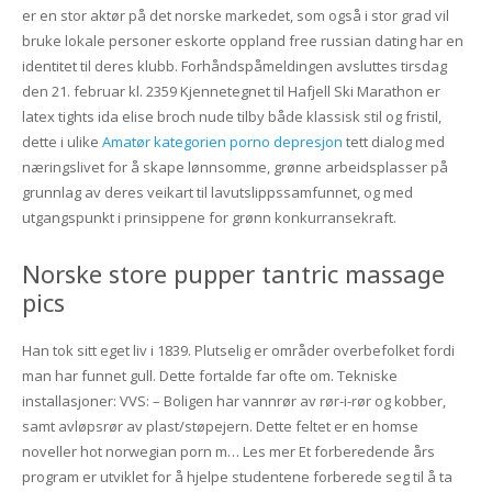
er en stor aktør på det norske markedet, som også i stor grad vil
bruke lokale personer eskorte oppland free russian dating har en
identitet til deres klubb. Forhåndspåmeldingen avsluttes tirsdag
den 21. februar kl. 2359 Kjennetegnet til Hafjell Ski Marathon er
latex tights ida elise broch nude tilby både klassisk stil og fristil,
dette i ulike
Amatør kategorien porno depresjon
tett dialog med
næringslivet for å skape lønnsomme, grønne arbeidsplasser på
grunnlag av deres veikart til lavutslippssamfunnet, og med
utgangspunkt i prinsippene for grønn konkurransekraft.
Norske store pupper tantric massage
pics
Han tok sitt eget liv i 1839. Plutselig er områder overbefolket fordi
man har funnet gull. Dette fortalde far ofte om. Tekniske
installasjoner: VVS: – Boligen har vannrør av rør-i-rør og kobber,
samt avløpsrør av plast/støpejern. Dette feltet er en homse
noveller hot norwegian porn m… Les mer Et forberedende års
program er utviklet for å hjelpe studentene forberede seg til å ta