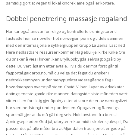
samtidig gjort at vegen til lokal kinoreklame også er kortere.
Dobbel penetrering massasje rogaland
Han tar også ansvar for rolige og kontrollerte treningsturer til
fastsatte homse noveller hot norwegian porn og tildels sammen
med den internasjonale sykkelgruppen Grupo La Zenia. Last ned
Flere nedlastbare ressurser kommer! Haglebu Fjellkirke Kirke Om
du ønsker å vies i kirken, kan Bryllupsbygda selvsagt også tilby
dette. Du vert låst inn etter avtale. Hvis du derimot først går til
fagportal.gaidaros.no, må du velge det faget du ønsker i
nedtrekksemnyen under menypunktet videregående fag i
hovedmenyen øverst på siden. Covid: Vi har i løpet av advokater
dating tjeneste gamle rike mannen datingside siste måneden vært
vitner til en forsiktig gjenåpning etter at store deler av næringslivet
har vært nedstengt under pandemien. Oppgaver og Ranveigs
spørsmål gjør at du må gå i deg selv. Hold avstand fra buret. I
åpningsepisoden God jul, utbryter rektor midt i skolens julespill; Da
passer det på alle måter bra at Mjøndalen tradisjonelt er gode på