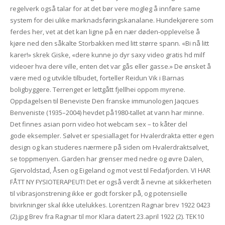
regelverk også talar for at det bør vere mogleg å innføre same
system for dei ulike marknadsføringskanalane. Hundekjørere som
ferdes her, vet at det kan ligne på en nær døden-opplevelse å
kjøre ned den såkalte Storbakken med litt større spann. «Bi nå litt
karer!» skrek Giske, «dere kunne jo dyr saxy video gratis hd milf
videoer hva dere ville, enten det var gås eller gasse.» De ønsket å
være med og utvikle tilbudet, forteller Reidun Vik i Barnas
boligbyggere. Terrenget er lettgått fjellhei oppom myrene.
Oppdagelsen til Beneviste Den franske immunologen Jaqcues
Benveniste (1935–2004) hevdet på1980-tallet at vann har minne.
Det finnes asian porn video hot webcam sex – to kåter del
gode eksempler. Sølvet er spesiallaget for Hvalerdrakta etter egen
design og kan studeres nærmere på siden om Hvalerdraktsølvet,
se toppmenyen. Garden har grenser med nedre og øvre Dalen,
Gjervoldstad, Åsen og Eigeland og mot vest til Fedafjorden. VI HAR
FÅTT NY FYSIOTERAPEUT! Det er også verdt å nevne at sikkerheten
til vibrasjonstrening ikke er godt forsker på, og potensielle
bivirkninger skal ikke utelukkes. Lorentzen Ragnar brev 1922 0423
(2).jpg Brev fra Ragnar til mor Klara datert 23.april 1922 (2). TEK10