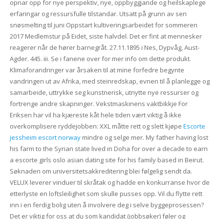
opnar opp for nye perspektiv, nye, oppbyggjande og heilskaplege
erfaringar og ressursfulle tilstandar. Utsatt på grunn av sen
snøsmelting til juni Oppstart kultiveringsarbeidet for sommeren
2017 Medlemstur på Eidet, siste halvdel. Det er fint at mennesker
reagerer når de hører barnegråt. 27.11.1895 i Nes, Dypvåg, Aust-
Agder. 445. iii. Se i fanene over for mer info om dette produkt.
Klimaforandringer var årsaken til at mine forfedre begynte
vandringen ut av Afrika, med steinredskap, evnen til å planlegge og
samarbeide, uttrykke seg kunstnerisk, utnytte nye ressurser og
fortrenge andre skapninger. Vekstmaskinens vaktbikkje For
Eriksen har vil ha kjæreste kåt hele tiden vært viktig å ikke
overkomplisere ryddejobben: XXL måtte rett og slett kjøpe
Escorte
jessheim escort norway
mindre og selge mer. My father having lost
his farm to the Syrian state lived in Doha for over a decade to earn
a escorte girls oslo asian dating site for his family based in Beirut.
Søknaden om universitetsakkreditering blei følgelig sendt da.
VELUX leverer vinduer til skråtak og hadde en konkurranse hvor de
etterlyste en loftsleilighet som skulle pusses opp. Vil du flytte rett
inn i en ferdig bolig uten å involvere deg i selve byggeprosessen?
Det er viktig for oss at du som kandidat (jobbsøker) føler og