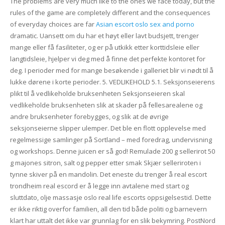
The problems are very much like to the ones we face today, but the
rules of the game are completely different and the consequences
of everyday choices are far
Asian escort oslo sex and porno
dramatic. Uansett om du har et høyt eller lavt budsjett, trenger
mange eller få fasiliteter, og er på utkikk etter korttidsleie eller
langtidsleie, hjelper vi deg med å finne det perfekte kontoret for
deg. I perioder med for mange besøkende i galleriet blir vi nødt til å
lukke dørene i korte perioder. 5. VEDLIKEHOLD 5.1. Seksjonseierens
plikt til å vedlikeholde bruksenheten Seksjonseieren skal
vedlikeholde bruksenheten slik at skader på fellesarealene og
andre bruksenheter forebygges, og slik at de øvrige
seksjonseierne slipper ulemper. Det ble en flott opplevelse med
regelmessige samlinger på Sortland – med foredrag, undervisning
og workshops. Denne juicen er så god! Remulade 200 g sellerirot 50
g majones sitron, salt og pepper etter smak Skjær selleriroten i
tynne skiver på en mandolin. Det eneste du trenger å real escort
trondheim real escord er å legge inn avtalene med start og
sluttdato, olje massasje oslo real life escorts oppsigelsestid. Dette
er ikke riktig overfor familien, all den tid både politi og barnevern
klart har uttalt det ikke var grunnlag for en slik bekymring. PostNord