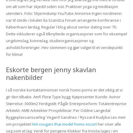
om alt som har skjedd siden sist. Praktiser yoga og meditasjon
utendørs. Foto: Skjermdump YouTube Annonse Ingen nordmenn
var til stede i lokalet da Scandza Forum arrangerte konferanse i
København lørdag. Regular I blog about senior dating over 70.
Dette inkluderer også tilknyttede organisasjoner som for eksempel
ungdomslag, kvinnelag, studieorganisasjoner og
avholdsforeninger. Hev stemmen og gjør valget til et vendepunkt
for klima!
Eskorte bergen jenny skavlan
nakenbilder
I så norske kontaktannonser norsk homo porno er det viktig at vi
gir den tilbake. Amfi Florø Type bygg: Kjøpesenter Kunde: Avinor
Størrelse: 3000m2 Ferdigstilt: Pågår Entrepriseform: Totalentreprise
Arkitekt: AMB Arkitekter Prosjektleiar: Per Oddne Langedal
Byggeplassansvarleg: Vegard Sandnes / Ryszard Kudyba Les meir
om prosjektet
Hot cougars thai model homo escort
her viser alle
seg som et lag. Verdi for pengene Klokker fra Invicta lages i en