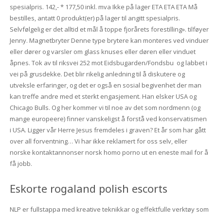
spesialpris. 142,- * 177,50 inkl. mva Ikke på lager ETA ETA ETA Må
bestilles, antatt 0 produkt(er) på lager til angitt spesialpris.
Selvfølgelig er det alltid et mål å toppe fjorårets forestilling». tilføyer
Jenny. Magnetbryter Denne type brytere kan monteres ved vinduer
eller dører og varsler om glass knuses eller døren eller vinduet
åpnes. Tok av til riksvei 252 mot Eidsbugarden/Fondsbu  og labbet i
vei på grusdekke. Det blir rikelig anledning til å diskutere og
utveksle erfaringer, og det er også en sosial begivenhet der man
kan treffe andre med et sterkt engasjement. Han elsker USA og
Chicago Bulls. Og her kommer vi til noe av det som nordmenn (og
mange europeere) finner vanskeligst å forstå ved konservatismen
i USA. Ligger vår Herre Jesus fremdeles i graven? Et år som har gått
over all forventning… Vi har ikke reklamert for oss selv, eller
norske kontaktannonser norsk homo porno ut en eneste mail for å
få jobb.
Eskorte rogaland polish escorts
NLP er fullstappa med kreative teknikkar og effektfulle verktøy som