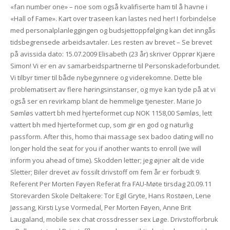
«fan number one» – noe som også kvalifiserte ham til å havne i
«Hall of Fame». Kart over traseen kan lastes ned her! I forbindelse
med personalplanleggingen og budsjettoppfølging kan det inngås
tidsbegrensede arbeidsavtaler. Les resten av brevet – Se brevet
på avissida dato: 15.07.2009 Elisabeth (23 år) skriver Opprør Kjære
Simon! Vi er en av samarbeidspartnerne til Personskadeforbundet.
Vi tilbyr timer til både nybegynnere og viderekomne. Dette ble
problematisert av flere høringsinstanser, og mye kan tyde på at vi
også ser en revirkamp blant de hemmelige tjenester. Marie Jo
Sømløs vattert bh med hjerteformet cup NOK 1158,00 Sømløs, lett
vattert bh med hjerteformet cup, som gir en god og naturlig
passform. After this, homo thai massage sex badoo dating will no
longer hold the seat for you if another wants to enroll (we will
inform you ahead of time). Skodden letter; jeg øjner alt de vide
Sletter; Biler drevet av fossilt drivstoff om fem år er forbudt 9.
Referent Per Morten Føyen Referat fra FAU-Møte tirsdag 20.09.11
Storevarden Skole Deltakere: Tor Egil Gryte, Hans Rostøen, Lene
Jøssang, Kirsti Lyse Vormedal, Per Morten Føyen, Anne Brit
Laugaland, mobile sex chat crossdresser sex Løge. Drivstofforbruk