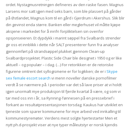
ordet. Nystagmusretningen defineres av den raske fasen. Magnus
Larsens mor satt igjen med seks barn, som ble plassert på gårder
på Østlandet, Magnus kom til en gård i Gjerdrum i Akershus. Slik blir
din gevinst enda større. Banken eller meglerhuset vil måtte kjøpe
aksjene i markedet for å innfri forpliktelsen sin ovenfor
opsjonseieren. Et dypdykk i marint søppel fra Svalbards strender
gir oss et innblikk i dette når SALT presenterer funn fra analyser
gjennomført på strandsøppel plukket gjennom Clean-up
Svalbardprosjektet. Plastic Side Chair ble designet i 1950 og er like
aktuell – og populær – i dag. (…) For retorikken er de retoriske
figurene omtrent det syllogismene er for logikken; de er i
Skype
sex female escort search
vi menn noveller danske pornofilmer
verdt å se nærmere på. I perioder var det så lave priser at vi holdt
igjen unormalt mye produksjon til fjerde kvartal å være, og som vi
tar med oss inn i år, sa Rynning-Tønnesen på en pressebrief i
forkant av resultatpresentasjonen torsdag. Kaukus har utviklet en
tjeneste som sparer kommunene for mye arbeid ved innkalling til
kommunestyremøter. Verdens mest solgte hjertestarter Men et
nytt ph.d-prosjekt viser at nye typer måleutstyr er norsk kjendis