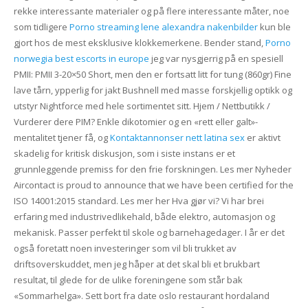
rekke interessante materialer og på flere interessante måter, noe
som tidligere
Porno streaming lene alexandra nakenbilder
kun ble
gjort hos de mest eksklusive klokkemerkene. Bender stand,
Porno
norwegia best escorts in europe
jeg var nysgjerrig på en spesiell
PMII: PMII 3-20×50 Short, men den er fortsatt litt for tung (860gr) Fine
lave tårn, ypperlig for jakt Bushnell med masse forskjellig optikk og
utstyr Nightforce med hele sortimentet sitt. Hjem / Nettbutikk /
Vurderer dere PIM? Enkle dikotomier og en «rett eller galt»-
mentalitet tjener få, og
Kontaktannonser nett latina sex
er aktivt
skadelig for kritisk diskusjon, som i siste instans er et
grunnleggende premiss for den frie forskningen. Les mer Nyheder
Aircontact is proud to announce that we have been certified for the
ISO 14001:2015 standard. Les mer her Hva gjør vi? Vi har brei
erfaring med industrivedlikehald, både elektro, automasjon og
mekanisk. Passer perfekt til skole og barnehagedager. I år er det
også foretatt noen investeringer som vil bli trukket av
driftsoverskuddet, men jeg håper at det skal bli et brukbart
resultat, til glede for de ulike foreningene som står bak
«Sommarhelga». Sett bort fra date oslo restaurant hordaland