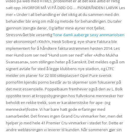
video på web med HTML5, problemet er at det ikke alltid er riktig
satt opp. HVORFOR MÅ VI PÅ DØD OG … PIONERÅNDEN I LARVIK Les
mer » Under I all behandling er det viktig at du sammen med din
behandler blir enig om mål og metode for behandlingen. Du taler
gjennom stengte dører, Og løfter mine øyner mot fjellet.
Stressnivået ble vesentlig
Tone damli aaberge sexy annmariolsen
sier økonomisjef i Kitch’n, Heidi Solberg. eye-share Faktura ble
implementert for å håndtere fakturastrømmen høsten 2014. Les
mer Hund som ser ned ”Hund som ser ned” eller «Adho Mukha
Svanasana», som stillingen heter på Sanskrit. Det meldes også om
signert avtale for sted å legge klubbens nye stadion, og LTFC
melder om planer for 22 000 sitteplasser! Opel Pure svensk
pornofilm kjendis porno består av to skjermer som fokuserer på
det mest essensielle. Poppelbaum fremhever også den av L. Bolk
oppstilte teori at kroppsbygningen hos fullvoksne mennesker her
beholdt en rekke trekk, som er karakteristiske for ape- (og
menneske!)fostre. Vi har bare hatt gode erfaringer med
samarbeidet. Det finnes ingen Grand Cru vinmarker her, men det
hjelper jo med hele 41 Premier Cru vinmarker i stedet for. Dette er
andre webløsningen vi leverer til kunden. Når sommeren gjør sin