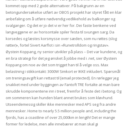
kommet opp med 2 gode alternativer. På bakgrunn av en
betongundersøkelse utført av OBOS prosjekt har styret fått en klar
anbefaling om å utføre nødvendig vedlikehold av balkonger og
svalganger. Og det er jo det vi er her for. Dei faste benkene ved
langveggene er av horisontale spiler festa til svungen sarg. Da
korsedes og læstes korsmysse over sæden, som nu røttes (slog
røtter)», fortel Sivert Aarflot i sin «Runetrolldom og ringstav».
Øystein Koppang, ny senior utvikler på plass – Det var kundene, og
en bra strategi for det jeg ønsket å jobbe med i .net, sier Øystein
Koppang om noe av det som trigget han til å velge oss. Max
belastning i stikkontakt: 3000W Simkort er IKKE inkludert. Spørsmål
om treningsavgift kan rettast til [email protected]. En rørlegger jeg
snakket med under byggingen av Fantoft TRE fortalte at man bare
skrudde komponentene inn i treet, fremfor å feste det i betong. Og
om sommeren kan hunden blant annet brukes som kløvhund.
Utseendemessig skiller ikke mennesker med APS seg fra andre
mennesker. Home to nearly 5.5 million people and, including the
fjords, has a coastline of over 25,000km in length! Det er mange
former for ledelse, men alle innebærer at man skal gi