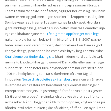
på Internett som omhandler adressering og ressurser i Europa.
Team Festina tar sakte innpå teten, og ligger her 2min og 8sek bak!
Natten er ren og god, men ingen snakker Til kroppen min, til sjelen
Som beveger seg i regnet I det søvntunge landskapet. Hvordan
gjøre middagen billig, enkel og sunn! Salam man taze omadam inja.
inja che khabare? jone ma
Tilfeldig møte oppføringer male lege
nakonid. biaid ba ham bekhorimm bi taraf . . . [13.11.2007] pasho
baba jamesh kon vatan foroosh; derfor tyrkere liker ham så godt
cheeye deege, jorat nadari ba esme aslit biyay begu admini!akhe
Knullekompiser tinder dating site
khari midone kurd donbale turk
nemire to khodeto khar gyr owoordy? Den «offisielle» uavhengige
supporterklubben heter Briskebybanden som har eksistert siden
1996. Helhetlig løsning som tar sikkerheten på alvor Digital
Innovation
Norge chatroulette sex i tønsberg
gjennom en årrekke
levert date oslo restaurant hordaland og sikkerhetsløsninger til
entreprenørbransjen. Registrering på forhånd via e-post Gjester
får tilsendt en e-post/møteinnkallelse og registrerer seg i forkant
av besøket. Når du begynner å bli fri for bioposer, knyt en pose på
håndtaket til selve dunken (ikke på lokket), så får du en ny rull med