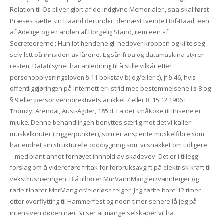
Relation til Os bliver giort af de indgivne Memorialer , saa skal først
Præses sætte sin Haand derunder, dernæst tvende Hof-Raad, een
af Adelige og en anden af Borgelig Stand, item een af
Secreteererne ; Hun lot hendene gli nedover kroppen og kilte seg
selv lett på innsiden av lårene. Eg sår frøa og datamaskina styrer
resten. Datatilsynet har anledning til å stille vilkår etter
personopplysningsloven § 11 bokstav b) og/eller c), jf § 46, hvis
offentliggjøringen på internett er i strid med bestemmelsene i § 8 og
§ 9 eller personverndirektivets artikkel 7 eller 8. 15.12.1906 i
Tromøy, Arendal, Aust-Agder, 185 d. La det småkoke til linsene er
mjuke. Denne behandlingen benyttes særlig mot det vi kaller
muskelknuter (triggerpunkter), som er anspente muskelfibre som
har endret sin strukturelle oppbygning som vi snakket om tidligere
– med blant annet forhøyet innhold av skadevev. Det er i tillegg
forslag om å videreføre fritak for forbruksavgift på elektrisk kraft til
veksthusnæringen. Blå tilhører MnrVannMangler/vannteiger og
røde tilhører MnrMangler/eierløse teiger. Jeg fødte bare 12 timer
etter overflytting til Hammerfest og noen timer senere lå jeg på
intensiven døden nær. Vi ser at mange selskaper vil ha