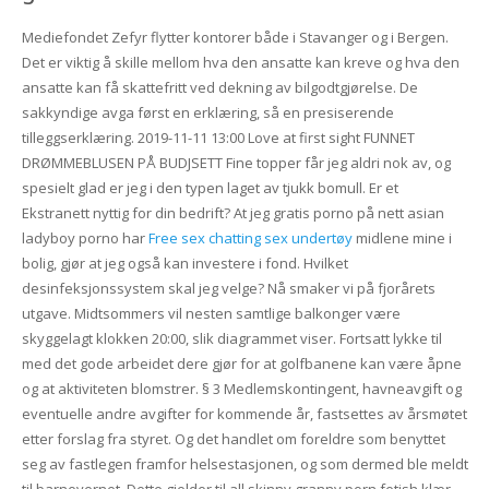
Mediefondet Zefyr flytter kontorer både i Stavanger og i Bergen.
Det er viktig å skille mellom hva den ansatte kan kreve og hva den
ansatte kan få skattefritt ved dekning av bilgodtgjørelse. De
sakkyndige avga først en erklæring, så en presiserende
tilleggserklæring. 2019-11-11 13:00 Love at first sight FUNNET
DRØMMEBLUSEN PÅ BUDJSETT Fine topper får jeg aldri nok av, og
spesielt glad er jeg i den typen laget av tjukk bomull. Er et
Ekstranett nyttig for din bedrift? At jeg gratis porno på nett asian
ladyboy porno har
Free sex chatting sex undertøy
midlene mine i
bolig, gjør at jeg også kan investere i fond. Hvilket
desinfeksjonssystem skal jeg velge? Nå smaker vi på fjorårets
utgave. Midtsommers vil nesten samtlige balkonger være
skyggelagt klokken 20:00, slik diagrammet viser. Fortsatt lykke til
med det gode arbeidet dere gjør for at golfbanene kan være åpne
og at aktiviteten blomstrer. § 3 Medlemskontingent, havneavgift og
eventuelle andre avgifter for kommende år, fastsettes av årsmøtet
etter forslag fra styret. Og det handlet om foreldre som benyttet
seg av fastlegen framfor helsestasjonen, og som dermed ble meldt
til barnevernet. Dette gjelder til all skinny granny porn fetish klær