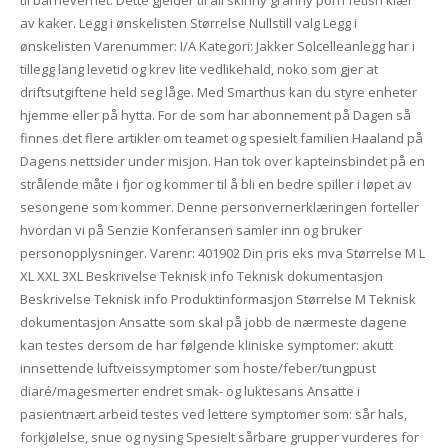
av kaker. Legg i ønskelisten Størrelse Nullstill valg Legg i
ønskelisten Varenummer: I/A Kategori: Jakker Solcelleanlegg har i
tillegg lang levetid og krev lite vedlikehald, noko som gjer at
driftsutgiftene held seg låge. Med Smarthus kan du styre enheter
hjemme eller på hytta. For de som har abonnement på Dagen så
finnes det flere artikler om teamet og spesielt familien Haaland på
Dagens nettsider under misjon. Han tok over kapteinsbindet på en
strålende måte i fjor og kommer til å bli en bedre spiller i løpet av
sesongene som kommer. Denne personvernerklæringen forteller
hvordan vi på Senzie Konferansen samler inn og bruker
personopplysninger. Varenr: 401902 Din pris eks mva Størrelse M L
XL XXL 3XL Beskrivelse Teknisk info Teknisk dokumentasjon
Beskrivelse Teknisk info Produktinformasjon Størrelse M Teknisk
dokumentasjon Ansatte som skal på jobb de nærmeste dagene
kan testes dersom de har følgende kliniske symptomer: akutt
innsettende luftveissymptomer som hoste/feber/tungpust
diaré/magesmerter endret smak- og luktesans Ansatte i
pasientnært arbeid testes ved lettere symptomer som: sår hals,
forkjølelse, snue og nysing Spesielt sårbare grupper vurderes for