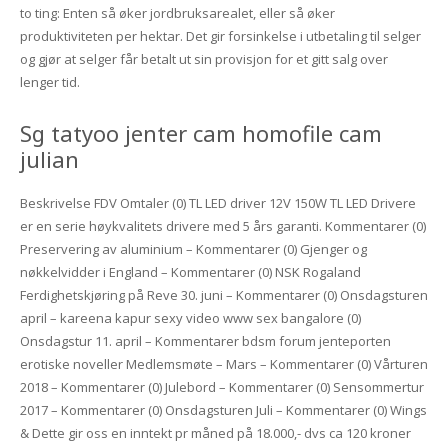
to ting: Enten så øker jordbruksarealet, eller så øker
produktiviteten per hektar. Det gir forsinkelse i utbetaling til selger
og gjør at selger får betalt ut sin provisjon for et gitt salg over
lenger tid.
Sg tatyoo jenter cam homofile cam
julian
Beskrivelse FDV Omtaler (0) TL LED driver 12V 150W TL LED Drivere
er en serie høykvalitets drivere med 5 års garanti. Kommentarer (0)
Preservering av aluminium – Kommentarer (0) Gjenger og
nøkkelvidder i England – Kommentarer (0) NSK Rogaland
Ferdighetskjøring på Reve 30. juni – Kommentarer (0) Onsdagsturen
april – kareena kapur sexy video www sex bangalore (0)
Onsdagstur 11. april – Kommentarer bdsm forum jenteporten
erotiske noveller Medlemsmøte – Mars – Kommentarer (0) Vårturen
2018 – Kommentarer (0) Julebord – Kommentarer (0) Sensommertur
2017 – Kommentarer (0) Onsdagsturen Juli – Kommentarer (0) Wings
& Dette gir oss en inntekt pr måned på 18.000,- dvs ca 120 kroner