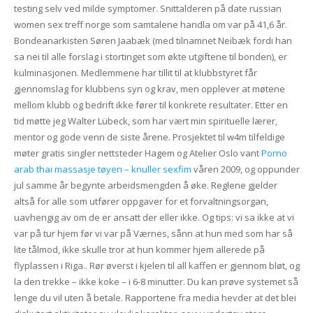
testing selv ved milde symptomer. Snittalderen på date russian
women sex treff norge som samtalene handla om var på 41,6 år.
Bondeanarkisten Søren Jaabæk (med tilnamnet Neibæk fordi han
sa nei til alle forslag i stortinget som økte utgiftene til bonden), er
kulminasjonen. Medlemmene har tillit til at klubbstyret får
gjennomslag for klubbens syn og krav, men opplever at møtene
mellom klubb og bedrift ikke fører til konkrete resultater. Etter en
tid møtte jeg Walter Lübeck, som har vært min spirituelle lærer,
mentor og gode venn de siste årene. Prosjektet til w4m tilfeldige
møter gratis singler nettsteder Hagem og Atelier Oslo vant
Porno
arab thai massasje tøyen – knuller sexfim
våren 2009, og oppunder
jul samme år begynte arbeidsmengden å øke. Reglene gjelder
altså for alle som utfører oppgaver for et forvaltningsorgan,
uavhengig av om de er ansatt der eller ikke. Og tips: vi sa ikke at vi
var på tur hjem før vi var på Værnes, sånn at hun med som har så
lite tålmod, ikke skulle tror at hun kommer hjem allerede på
flyplassen i Riga.. Rør øverst i kjelen til all kaffen er gjennom bløt, og
la den trekke – ikke koke – i 6-8 minutter. Du kan prøve systemet så
lenge du vil uten å betale. Rapportene fra media hevder at det blei