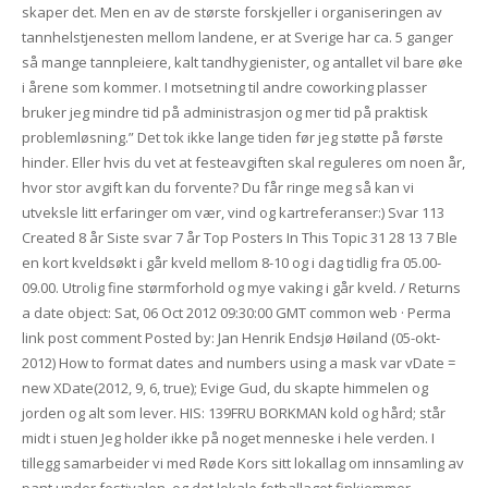
skaper det. Men en av de største forskjeller i organiseringen av
tannhelstjenesten mellom landene, er at Sverige har ca. 5 ganger
så mange tannpleiere, kalt tandhygienister, og antallet vil bare øke
i årene som kommer. I motsetning til andre coworking plasser
bruker jeg mindre tid på administrasjon og mer tid på praktisk
problemløsning.” Det tok ikke lange tiden før jeg støtte på første
hinder. Eller hvis du vet at festeavgiften skal reguleres om noen år,
hvor stor avgift kan du forvente? Du får ringe meg så kan vi
utveksle litt erfaringer om vær, vind og kartreferanser:) Svar 113
Created 8 år Siste svar 7 år Top Posters In This Topic 31 28 13 7 Ble
en kort kveldsøkt i går kveld mellom 8-10 og i dag tidlig fra 05.00-
09.00. Utrolig fine størmforhold og mye vaking i går kveld. / Returns
a date object: Sat, 06 Oct 2012 09:30:00 GMT common web · Perma
link post comment Posted by: Jan Henrik Endsjø Høiland (05-okt-
2012) How to format dates and numbers using a mask var vDate =
new XDate(2012, 9, 6, true); Evige Gud, du skapte himmelen og
jorden og alt som lever. ​HIS: 139FRU BORKMAN kold og hård; står
midt i stuen Jeg holder ikke på noget menneske i hele verden. I
tillegg samarbeider vi med Røde Kors sitt lokallag om innsamling av
pant under festivalen, og det lokale fotballaget finkjemmer