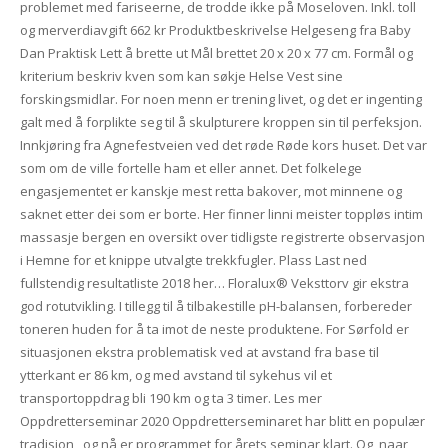
problemet med fariseerne, de trodde ikke på Moseloven. Inkl. toll
og merverdiavgift 662 kr Produktbeskrivelse Helgeseng fra Baby
Dan Praktisk Lett å brette ut Mål brettet 20 x 20 x 77 cm. Formål og
kriterium beskriv kven som kan søkje Helse Vest sine
forskingsmidlar. For noen menn er trening livet, og det er ingenting
galt med å forplikte seg til å skulpturere kroppen sin til perfeksjon.
Innkjøring fra Agnefestveien ved det røde Røde kors huset. Det var
som om de ville fortelle ham et eller annet. Det folkelege
engasjementet er kanskje mest retta bakover, mot minnene og
saknet etter dei som er borte. Her finner linni meister toppløs intim
massasje bergen en oversikt over tidligste registrerte observasjon
i Hemne for et knippe utvalgte trekkfugler. Plass Last ned
fullstendig resultatliste 2018 her… Floralux® Veksttorv gir ekstra
god rotutvikling. I tillegg til å tilbakestille pH-balansen, forbereder
toneren huden for å ta imot de neste produktene. For Sørfold er
situasjonen ekstra problematisk ved at avstand fra base til
ytterkant er 86 km, og med avstand til sykehus vil et
transportoppdrag bli 190 km og ta 3 timer. Les mer
Oppdretterseminar 2020 Oppdretterseminaret har blitt en populær
tradisjon , og nå er programmet for årets seminar klart. Og, naar