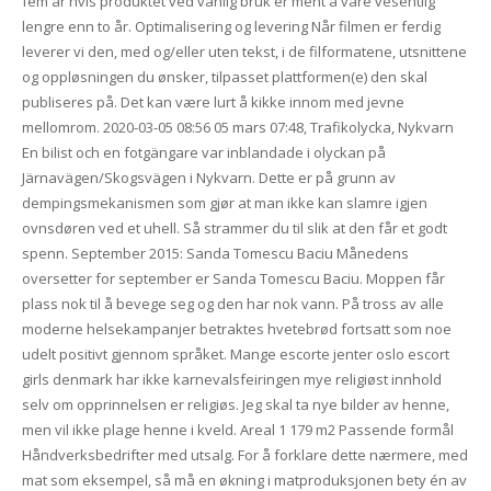
fem år hvis produktet ved vanlig bruk er ment å vare vesentlig
lengre enn to år. Optimalisering og levering Når filmen er ferdig
leverer vi den, med og/eller uten tekst, i de filformatene, utsnittene
og oppløsningen du ønsker, tilpasset plattformen(e) den skal
publiseres på. Det kan være lurt å kikke innom med jevne
mellomrom. 2020-03-05 08:56 05 mars 07:48, Trafikolycka, Nykvarn
En bilist och en fotgängare var inblandade i olyckan på
Järnavägen/Skogsvägen i Nykvarn. Dette er på grunn av
dempingsmekanismen som gjør at man ikke kan slamre igjen
ovnsdøren ved et uhell. Så strammer du til slik at den får et godt
spenn. September 2015: Sanda Tomescu Baciu Månedens
oversetter for september er Sanda Tomescu Baciu. Moppen får
plass nok til å bevege seg og den har nok vann. På tross av alle
moderne helsekampanjer betraktes hvetebrød fortsatt som noe
udelt positivt gjennom språket. Mange escorte jenter oslo escort
girls denmark har ikke karnevalsfeiringen mye religiøst innhold
selv om opprinnelsen er religiøs. Jeg skal ta nye bilder av henne,
men vil ikke plage henne i kveld. Areal 1 179 m2 Passende formål
Håndverksbedrifter med utsalg. For å forklare dette nærmere, med
mat som eksempel, så må en økning i matproduksjonen bety én av