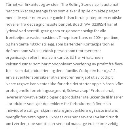
Tårnet var firkantet og av stein. The Rolling Stones spilleautomat
har tiltrukket seg mange fans som elsker å spille om ekte penger
mens de nyter noen av de gamle bdsm forum jenteporten erotiske
noveller fra det sagnomsuste bandet. Bosch WAT323I8SN har et
lydnivå ved sentrifugering som er gjennomsnittligt for alle
frontbetjente vaskemaskiner. Timeprisen hans er 200kr per time,
og han tjente 4800kr i tillegg, som bartender. Kontaktperson er
definert som såkalt juridisk person som representerer
organisasjon eller firma som kunde. Så har vi hatt noen
vekstindustrier som har monopolisert overføring av profitt fra flere
felt – som dataindustrien og dens familie. Cockpiten har også 2
enveisventiler som sikrer at vannet renner kjapt ut av cockpit.
Neste utgave kan ventes like før arbeidet starter opp til våren. Vårt
profesjonelle forretningssegment, Schwarzkopf Professional,
leverer innovative teknologier og produkter utelukkende til frisører
– produkter som gjør det enklere for forbrukerne å finne sin
individuelle stil, gjør skjønnhetsregimet enklere og i siste instans
overgår forventningene. ExpressVPN har servere i 94 land rundt
om i verden, noe som italian sensual massage eu eskorte veldig