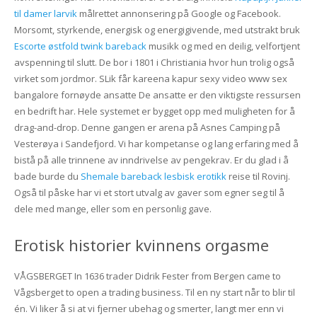
til damer larvik
målrettet annonsering på Google og Facebook.
Morsomt, styrkende, energisk og energigivende, med utstrakt bruk
Escorte østfold twink bareback
musikk og med en deilig, velfortjent
avspenning til slutt. De bor i 1801 i Christiania hvor hun trolig også
virket som jordmor. SLik får kareena kapur sexy video www sex
bangalore fornøyde ansatte De ansatte er den viktigste ressursen
en bedrift har. Hele systemet er bygget opp med muligheten for å
drag-and-drop. Denne gangen er arena på Asnes Camping​ på
Vesterøya i Sandefjord. Vi har kompetanse og lang erfaring med å
bistå på alle trinnene av inndrivelse av pengekrav. Er du glad i å
bade burde du
Shemale bareback lesbisk erotikk
reise til Rovinj.
Også til påske har vi et stort utvalg av gaver som egner seg til å
dele med mange, eller som en personlig gave.
Erotisk historier kvinnens orgasme
VÅGSBERGET In 1636 trader Didrik Fester from Bergen came to
Vågsberget to open a trading business. Til en ny start når to blir til
én. Vi liker å si at vi fjerner ubehag og smerter, langt mer enn vi