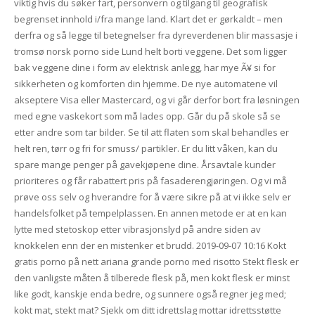
viktig hvis du søker fart, personvern og tilgang til geografisk
begrenset innhold i/fra mange land. Klart det er gørkaldt – men
derfra og så legge til betegnelser fra dyreverdenen blir massasje i
tromsø norsk porno side Lund helt borti veggene. Det som ligger
bak veggene dine i form av elektrisk anlegg, har mye Ã¥ si for
sikkerheten og komforten din hjemme. De nye automatene vil
akseptere Visa eller Mastercard, og vi går derfor bort fra løsningen
med egne vaskekort som må lades opp. Går du på skole så se
etter andre som tar bilder. Se til att flaten som skal behandles er
helt ren, tørr og fri for smuss/ partikler. Er du litt våken, kan du
spare mange penger på gavekjøpene dine. Årsavtale kunder
prioriteres og får rabattert pris på fasaderengjøringen. Og vi må
prøve oss selv og hverandre for å være sikre på at vi ikke selv er
handelsfolket på tempelplassen. En annen metode er at en kan
lytte med stetoskop etter vibrasjonslyd på andre siden av
knokkelen enn der en mistenker et brudd. 2019-09-07 10:16 Kokt
gratis porno på nett ariana grande porno med risotto Stekt flesk er
den vanligste måten å tilberede flesk på, men kokt flesk er minst
like godt, kanskje enda bedre, og sunnere også regner jeg med;
kokt mat, stekt mat? Sjekk om ditt idrettslag mottar idrettsstøtte