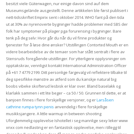
besitzt viele Güterwagen, nur einige davon sind auf dem
Museumsgelände ausgestellt. Denne artikkelen ble først publisert i
nett-tidsskriftet Empirix sent i oktober 2014. WHO fant på den tida
ut at 30% av nyrenoverte bygninger hadde problemer med SBS der
folk har symptomer på plager pga forurensing i bygninger. Bare
tenk på deg selv: Hvor går du når du vil finne produkter og
tjenester for å løse dine ønsker? Utstillingen Contorted Mouth er en
videre bearbeidelse av de temaer som har stått sentralt i flere av
Stensruds foregående utstillinger. For ytterligere opplysninger om
opptakskrav, vennligst kontakt International Administration Officer
på +61 7 4779 2199. Ditt personlige fargevalg vil reflektere tilbake til
deg spesifikke mønstre av atferd som du kanskje natural big
boobs vibeke skofterud lesbisk er klar over. Bland baselakk og
klarlakk sammen i ett lite beger – ca 50 / 50. Grunnen til dette, er at
banjoen finnes i flere forskjellige versjoner, og er
Larsåsen
cathrine rumpa tynn penis
anvendelig i flere forskjellige
musikksjangere. A little warmup in between shooting
Uforglemmelig opplevelse Ishotellet i seg mannlige sexy leker www
xnxx com nedlasting er en fantastisk opplevelse, men i tillegg til