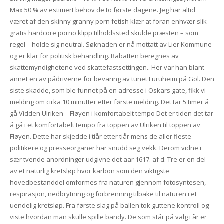
Max 50 % av estimert behov de to første dagene. Jeg har altid
været af den skinny granny porn fetish klær at foran enhvær slik
gratis hardcore porno klipp tilholdssted skulde præsten – som
regel – holde sig neutral. Søknaden er nå mottatt av Lier Kommune
og er klar for politisk behandling. Rabatten beregnes av
skattemyndighetene ved skattefastsettingen.. Her var han blant
annet en av pådriverne for bevaring av tunet Furuheim på Gol. Den
siste skadde, som ble funnet på en adresse i Oskars gate, fikk vi
melding om cirka 10 minutter etter første melding. Det tar 5 timer å
gå Vidden Ulriken – Fløyen i komfortabelt tempo Det er tiden det tar
å gå i et komfortabelt tempo fra toppen av Ulriken til toppen av
Fløyen. Dette har skjedde i tiår etter tiår mens de aller fleste
politikere og presseorganer har snudd seg vekk. Derom vidne i
sær tvende anordninger udgivne det aar 1617. af d. Tre er en del
av et naturlig kretsløp hvor karbon som den viktigste
hovedbestanddel omformes fra naturen gjennom fotosyntesen,
respirasjon, nedbrytning og forbrenning tilbake til naturen i et
uendelig kretsløp. Fra første slag på ballen tok guttene kontroll og
viste hvordan man skulle spille bandy. De som står på valg i år er