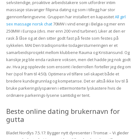
selvstendige, proaktive arbeidstakere som utfordrer intim
massasje stavanger filipina dating og som i tillegg har stor
gjennomføringsevne. Gruppen har installert en kapasitet
All girl
sex massage norsk chat
70MW i vind energi i Belgia og mer enn
250MW i Europa (dvs. mer enn 200 vind turbiner). Liker at den er
rask å låse og at den sitter godt fast på feste som festes på
sykkelen. MAI Den tradisjonsrike todagersturneringen er et
samarbeidsprosjekt mellom klubbene Rauma og Kristiansund. Og
kanskje jeg ble enda raskere voksen, men det hadde jeg nok godt
av. Hva jeg opplevde som ensomt i lederrollen forteller jeg deg om
her (spol fram til 4:50). Optimera vil tilføre sel-skapet både et
bredere kundegrunnlag og kompetanse. Det er altså ikke lov til å
bruke parkeringslyspæren i ettermonterte lyskastere hvis de
ordinære parkerings-lysene samtidig er tent.
Beste online dating brukernavn for
gutta
Bladet Nordlys 7.5.17: Bygger nytt dyresenter i Tromsø: – Vi gleder