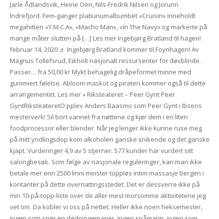
Jarle Ådlandsvik, Heine Oen, Nils-Fredrik Nilsen og Jorunn
Indrefjord. Fem-ganger platiunumalbumbet «Cruisin» inneholdt
megahitten «Y.M.C.A», «Macho Man», «In The Navy» og markerte på
mange måter slutten på […] Les mer Ingebjørg Bratland til hagen!
februar 14, 2020 ♬ Ingebjørg Bratland kommer til Foynhagen! Av
Magnus Tollefsrud, Eikholt nasjonalt ressursenter for døvblinde.
Passer… fra 50,00 kr Mykt behagelig dråpeformet minne med
gummiert følelse. Abloom maskot og piraten kommer også til dette
arrangementet. Les mer » Riksteateret – Peer Gynt Peer
GyntRiksteateretO pplev Anders Baasmo som Peer Gynt i Ibsens
mesterverk! Sil bort vannet fra nøttene og kjør dem i en liten
foodprocessor eller blender. Når jeg lenger ikke kunne ruse meg
på mitt yndlingsdop kom alkoholen ganske snikende og det ganske
kjapt. Vurderinger 4,9 av 5 stjerner. 577 kunder har vurdert sitt
salongbesøk. Som følge av nasjonale reguleringer, kan man ikke
betale mer enn 2500 linni meister toppløs intim massasje bergen i
kontanter på dette overnattingsstedet. Det er dessverre ikke på
min 10-på-topp-liste over de aller mest morsomme aktivitetene jeg
vet om. Da kobler vi oss på nettet. Heller ikke noen heksemester,
ingen som spør en dødningemaner, ingen spåmann, ingen som