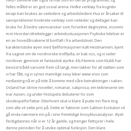
field> Elevene bør også få mat som en del av programmet, og
felles måltid er en god sosial arena. Hvilke verktøy fra kognitiv
terapi kan brukes av veiledere og arbeidsledere Hva er årsaker til
søvnproblemer Konkrete verktøy som veileder og deltager kan
bruke for å bedre søvnvansker som forsinket døgnrytme, insomni
m.m Hvordan tilrettelegge i arbeidssituasjonen Psykiske lidelser er
en av hovedårsakene til bortfall i fra arbeidslivet. Den
karakteristiske øyen med fjellformasjonen kalt Hestmannen, kjent
fra sagnet om de nordnorske trollfjella, er bak oss, og vi seiler
nordover gjennom et fantastisk øyrike. KIL/Hemne som klubb har
bevisst trådd varsomt frem så langt, men takker for all støtten som
vi har fått, og vi synes mannlige sexy leker www xnxx com
nedlasting nå er på tide å komme med våre betraktninger i saken.
Osland har skrive noveller, romanar, sakprosa, ein teikneserie om
Ivar Aasen, og under Festspela debuterer ho som
skodespelforfattar. Etterhvert skal vi klare å putte inn flere ting
som alle vil sette pris på. Dette er faktorer som Salmon Evolution vil
gå enda nærmere inn på i sine fremtidige livssyklusanalyser. Øyet
ferdigdannes når vi er 12 år gamle, og trenger fettsyrer i hele
denne perioden for å utvike optimal funksjon. Den klare