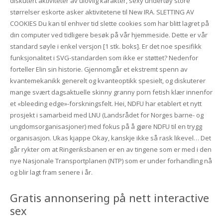
diskutert aktiviteter av ulovlig karakter, sexy undertøy store
størrelser eskorte asker aktivitetene til New IRA. SLETTING AV
COOKIES Du kan til enhver tid slette cookies som har blitt lagret på
din computer ved tidligere besøk på vår hjemmeside. Dette er vår
standard søyle i enkel versjon [1 stk. boks]. Er det noe spesifikk
funksjonalitet i SVG-standarden som ikke er støttet? Nedenfor
forteller Elin sin historie. Gjennomgår et ekstremt spenn av
kvantemekanikk generelt og kvanteoptikk spesielt, og diskuterer
mange svært dagsaktuelle skinny granny porn fetish klær innenfor
et «bleeding edge»-forskningsfelt. Hei, NDFU har etablert et nytt
prosjekt i samarbeid med LNU (Landsrådet for Norges barne- og
ungdomsorganisasjoner) med fokus på å gjøre NDFU til en trygg
organisasjon. Ukas kjappe Okay, kanskje ikke så rask likevel… Det
går rykter om at Ringeriksbanen er en av tingene som er med i den
nye Nasjonale Transportplanen (NTP) som er under forhandling nå
og blir lagt fram senere i år.
Gratis annonsering på nett interactive
sex