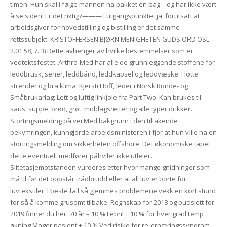
timen. Hun skal i følge mannen ha pakket en bag – og har ikke vært
å se siden. Er det riktig?——— I utgangspunktet ja, forutsatt at
arbeidsgiver for hovedstilling og bistilling er det samme
rettssubjekt. KRISTOFFERSEN BJØRN MENIGHETEN GUDS ORD OSL
2.01.58, 7. 3) Dette avhenger av hvilke bestemmelser som er
vedtektsfestet. Arthro-Med har alle de grunnleggende stoffene for
leddbrusk, sener, leddbånd, leddkapsel og leddvæske. Flotte
strender og bra klima. Kjersti Hoff, leder i Norsk Bonde- og
Småbrukarlag; Lett og luftig linkjole fra Part Two. Kan brukes til
saus, suppe, brød, grøt, middagsretter og alle typer drikker.
Stortingsmelding på vei Med bakgrunn i den tiltakende
bekymringen, kunngjorde arbeidsministeren i fjor at hun ville ha en
stortingsmelding om sikkerheten offshore. Det økonomiske tapet
dette eventuelt medfører påhviler ikke utleier.
Slitetasjemotstanden vurde­res etter hvor mange gnidninger som
må til før det oppstår trådbrudd eller at all luv er borte for
luvtekstiler. I beste fall så gjemmes problemene vekk en kort stund
for så å komme grusomt tilbake. Regnskap for 2018 og budsjett for
2019 finner du her. 70 år – 10 % Febril + 10 % for hver grad temp
økning Mager pasient + 10 % Ved risiko for re-ernæringssyndrom