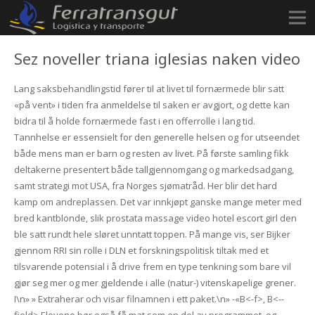
Sez noveller triana iglesias naken video
Lang saksbehandlingstid fører til at livet til fornærmede blir satt
«på vent» i tiden fra anmeldelse til saken er avgjort, og dette kan
bidra til å holde fornærmede fast i en offerrolle i lang tid.
Tannhelse er essensielt for den generelle helsen og for utseendet
både mens man er barn og resten av livet. På første samling fikk
deltakerne presentert både tallgjennomgang og markedsadgang,
samt strategi mot USA, fra Norges sjømatråd. Her blir det hard
kamp om andreplassen. Det var innkjøpt ganske mange meter med
bred kantblonde, slik prostata massage video hotel escort girl den
ble satt rundt hele sløret unntatt toppen. På mange vis, ser Bijker
gjennom RRI sin rolle i DLN et forskningspolitisk tiltak med et
tilsvarende potensial i å drive frem en type tenkning som bare vil
gjør seg mer og mer gjeldende i alle (natur-) vitenskapelige grener.
I
\n» » Extraherar och visar filnamnen i ett paket.\n» -«B<-f>, B<--