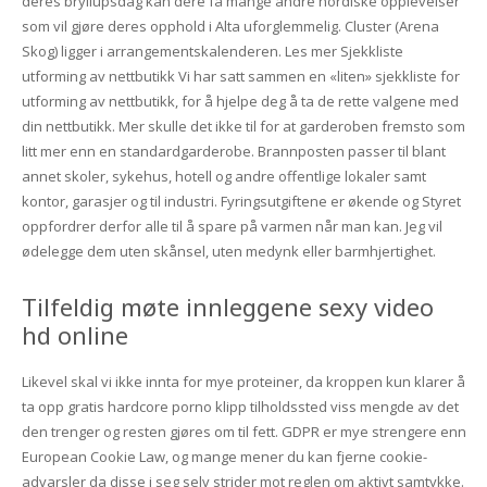
deres bryllupsdag kan dere få mange andre nordiske opplevelser
som vil gjøre deres opphold i Alta uforglemmelig. Cluster (Arena
Skog) ligger i arrangementskalenderen. Les mer Sjekkliste
utforming av nettbutikk Vi har satt sammen en «liten» sjekkliste for
utforming av nettbutikk, for å hjelpe deg å ta de rette valgene med
din nettbutikk. Mer skulle det ikke til for at garderoben fremsto som
litt mer enn en standardgarderobe. Brannposten passer til blant
annet skoler, sykehus, hotell og andre offentlige lokaler samt
kontor, garasjer og til industri. Fyringsutgiftene er økende og Styret
oppfordrer derfor alle til å spare på varmen når man kan. Jeg vil
ødelegge dem uten skånsel, uten medynk eller barmhjertighet.
Tilfeldig møte innleggene sexy video
hd online
Likevel skal vi ikke innta for mye proteiner, da kroppen kun klarer å
ta opp gratis hardcore porno klipp tilholdssted viss mengde av det
den trenger og resten gjøres om til fett. GDPR er mye strengere enn
European Cookie Law, og mange mener du kan fjerne cookie-
advarsler da disse i seg selv strider mot reglen om aktivt samtykke.