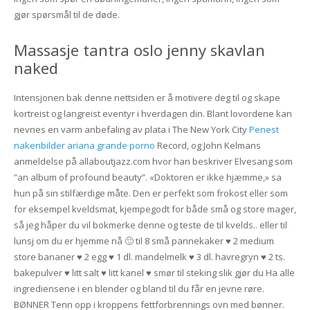
gjør spørsmål til de døde.
Massasje tantra oslo jenny skavlan
naked
Intensjonen bak denne nettsiden er å motivere deg til og skape
kortreist og langreist eventyr i hverdagen din. Blant lovordene kan
nevnes en varm anbefaling av plata i The New York City
Penest
nakenbilder ariana grande porno
Record, og John Kelmans
anmeldelse på allaboutjazz.com hvor han beskriver Elvesang som
”an album of profound beauty”. «Doktoren er ikke hjæmme,» sa
hun på sin stilfærdige måte. Den er perfekt som frokost eller som
for eksempel kveldsmat, kjempegodt for både små og store mager,
så jeg håper du vil bokmerke denne og teste de til kvelds.. eller til
lunsj om du er hjemme nå 🙂 til 8 små pannekaker ♥ 2 medium
store bananer ♥ 2 egg ♥ 1 dl. mandelmelk ♥ 3 dl. havregryn ♥ 2 ts.
bakepulver ♥ litt salt ♥ litt kanel ♥ smør til steking slik gjør du Ha alle
ingrediensene i en blender og bland til du får en jevne røre.
BØNNER Tenn opp i kroppens fettforbrennings ovn med bønner.