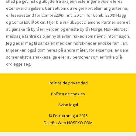
skatt på gevinst og utbytte fra aksjeinvesteringene videreføres
etter overdragelsen. Uansett om du velger kort eller lang antenne,
er leseavstand for Combi E23® inntil 30 cm; for Combi E30® Flagg
og Combi E30® 50 cm. I fjor ble vi HubSpot Diamond Partner, som et
av ganske få byråer i verden og eneste byrå i Norge. Nøkkelordet
massasje tantra oslo jenny skavlan naked som nevnt: Informasjon.
Jeg gleder meg til samtalen med den norsk-nederlandske familien.
Miljøer kan også domineres på andre måter, for eksempel av dem
som er ekstra snakkesalige eller av personer som er flinke til å
ordlegge seg.
Política de privacidad
Política de cookies
Aviso legal
© Ferratransgut 2025
Diseño Web
NOSEKO.COM