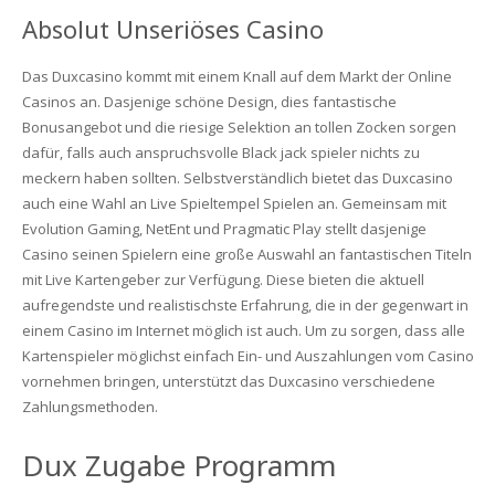
Absolut Unseriöses Casino
Das Duxcasino kommt mit einem Knall auf dem Markt der Online
Casinos an. Dasjenige schöne Design, dies fantastische
Bonusangebot und die riesige Selektion an tollen Zocken sorgen
dafür, falls auch anspruchsvolle Black jack spieler nichts zu
meckern haben sollten. Selbstverständlich bietet das Duxcasino
auch eine Wahl an Live Spieltempel Spielen an. Gemeinsam mit
Evolution Gaming, NetEnt und Pragmatic Play stellt dasjenige
Casino seinen Spielern eine große Auswahl an fantastischen Titeln
mit Live Kartengeber zur Verfügung. Diese bieten die aktuell
aufregendste und realistischste Erfahrung, die in der gegenwart in
einem Casino im Internet möglich ist auch. Um zu sorgen, dass alle
Kartenspieler möglichst einfach Ein- und Auszahlungen vom Casino
vornehmen bringen, unterstützt das Duxcasino verschiedene
Zahlungsmethoden.
Dux Zugabe Programm