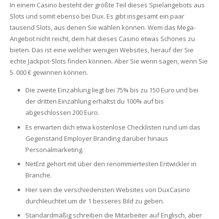
In einem Casino besteht der größte Teil dieses Spielangebots aus
Slots und somit ebenso bei Dux. Es gibt insgesamt ein paar
tausend Slots, aus denen Sie wählen können. Wem das Mega-
Angebot nicht reicht, dem hat dieses Casino etwas Schönes zu
bieten. Das ist eine welcher wenigen Websites, herauf der Sie
echte Jackpot-Slots finden können. Aber Sie wenn sagen, wenn Sie
5. 000 € gewinnen können.
Die zweite Einzahlung liegt bei 75% bis zu 150 Euro und bei
der dritten Einzahlung erhältst du 100% auf bis
abgeschlossen 200 Euro.
Es erwarten dich etwa kostenlose Checklisten rund um das
Gegenstand Employer Branding darüber hinaus
Personalmarketing.
NetEnt gehört mit über den renommiertesten Entwickler in
Branche.
Hier sein die verschiedensten Websites von DuxCasino
durchleuchtet um dir 1 besseres Bild zu geben.
Standardmäßig schreiben die Mitarbeiter auf Englisch, aber