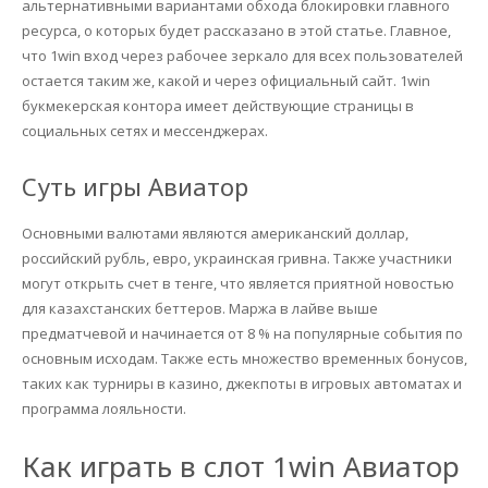
альтернативными вариантами обхода блокировки главного
ресурса, о которых будет рассказано в этой статье. Главное,
что 1win вход через рабочее зеркало для всех пользователей
остается таким же, какой и через официальный сайт. 1win
букмекерская контора имеет действующие страницы в
социальных сетях и мессенджерах.
Суть игры Авиатор
Основными валютами являются американский доллар,
российский рубль, евро, украинская гривна. Также участники
могут открыть счет в тенге, что является приятной новостью
для казахстанских беттеров. Маржа в лайве выше
предматчевой и начинается от 8 % на популярные события по
основным исходам. Также есть множество временных бонусов,
таких как турниры в казино, джекпоты в игровых автоматах и
программа лояльности.
Как играть в слот 1win Авиатор