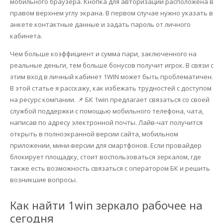
мобильного браузера. Кнопка для авторизации расположена в
правом верхнем углу экрана. В первом случае нужно указать в
анкете контактные данные и задать пароль от личного
кабинета.
Чем больше коэффициент и сумма пари, заключенного на
реальные деньги, тем больше бонусов получит игрок. В связи с
этим вход в личный кабинет 1WIN может быть проблематичен.
В этой статье я расскажу, как избежать трудностей с доступом
на ресурс компании. 📌 БК 1win предлагает связаться со своей
службой поддержки с помощью мобильного телефона, чата,
написав по адресу электронной почты. Лайв-чат получится
открыть в полноэкранной версии сайта, мобильном
приложении, мини-версии для смартфонов. Если провайдер
блокирует площадку, стоит воспользоваться зеркалом, где
также есть возможность связаться с оператором БК и решить
возникшие вопросы.
Как найти 1win зеркало рабочее на
сегодня