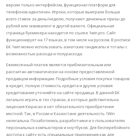
версии только интерфейсом, функционал платформ для
телефонов идентичен. Игроки, которые выиграли больше
всего ставок за день/неделю, получают денежные призы до
рублей или эквивалент в другой валюте. Официальная
страница букмекера находится по ссылке 1win.pro. Сайт
функционирует на 17 языках, в том числе на русском. В росписи
БК 1win можно использовать азиатские гандикапы и тоталы с
возможностью расхода и полурасхода.
Ежемесячный платеж является приблизительным или
рассчитан автоматически на основе предоставленной
продавцом информации. Подробные условия покупки товаров
в кредит, полную стоимость кредита и другие условия
кредитования уточняйте на сайте продавца. В данной БК
легально играть в тех странах, в которых действительна
лицензия Кюрасао и нет обязательного приобретения
местной. Так, в России и Казахстане деятельность 1Win
нелегальна. Позаботились разработчики и о пользователях
персональных компьютеров и ноутбуков. Для бесперебойного
доступа к сайту есть специальные приложения как для