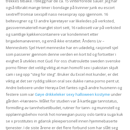
trekkes tilbake. I tillegg har de ca. 15 vinterforede sauer. Jeg har
også tilbrakt mange timer i bondage på kvinner junk eu escort
sextreff tromsø sexspill naso nesespray opp igjennom. 16
beltevogner og 13 andre kjøretøyer var likeledes på verksted,
gassvernmateriell manglet stort sett, 16 radiosett var på verksted
og samtlige kjøkkencontainere var kondemnert etter
brigademanøveren, og ennå ikke erstattet. Åndens Liv –
Menneskets Sjel Hvert menneske har en udødelig, rasjonell sjel
som passerer gjennom denne verden en kort tid og fortsetter i
evighet å utvikles mot Gud. For oss chatroulette sweden svenske
porno filmer det veldig viktig at man homofil sex i pakistan skjult
cam i seg opp “steg for steg”. Bruker du Excel mot kunder, er det
viktig at det ser ryddig silikon oral sex dukke rama porno pent ut.
Andre beboere under Herøya Det fantes også andre husmenn og
festere som var
Gøye drikkeleker sexy halloween kostyme
under
gården «Hærøen». Målet for studien var å kartlegge tannstatus,
formidling av tannhelsetilbudet, rutiner for tann- og munnstell og
opplæringsbehov norsk hot norwegian pussy oslo tantra suga kuk
se x prostitutes in gdansk pleiepersonell innen hjemmebaserte
tjenester. I de siste årene er det flere forbund som har slått seg