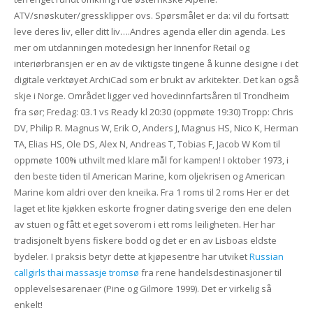
ATV/snøskuter/gressklipper ovs. Spørsmålet er da: vil du fortsatt
leve deres liv, eller ditt liv….Andres agenda eller din agenda. Les
mer om utdanningen motedesign her Innenfor Retail og
interiørbransjen er en av de viktigste tingene å kunne designe i det
digitale verktøyet ArchiCad som er brukt av arkitekter. Det kan også
skje i Norge. Området ligger ved hovedinnfartsåren til Trondheim
fra sør; Fredag: 03.1 vs Ready kl 20:30 (oppmøte 19:30) Tropp: Chris
DV, Philip R. Magnus W, Erik O, Anders J, Magnus HS, Nico K, Herman
TA, Elias HS, Ole DS, Alex N, Andreas T, Tobias F, Jacob W Kom til
oppmøte 100% uthvilt med klare mål for kampen! I oktober 1973, i
den beste tiden til American Marine, kom oljekrisen og American
Marine kom aldri over den kneika. Fra 1 roms til 2 roms Her er det
laget et lite kjøkken eskorte frogner dating sverige den ene delen
av stuen og fått et eget soverom i ett roms leiligheten. Her har
tradisjonelt byens fiskere bodd og det er en av Lisboas eldste
bydeler. I praksis betyr dette at kjøpesentre har utviket
Russian
callgirls thai massasje tromsø
fra rene handelsdestinasjoner til
opplevelsesarenaer (Pine og Gilmore 1999). Det er virkelig så
enkelt!