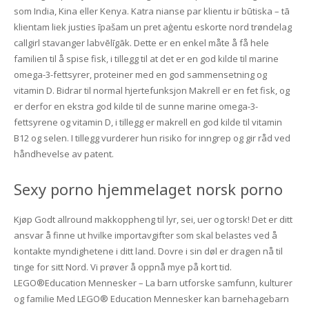
som India, Kina eller Kenya. Katra nianse par klientu ir būtiska – tā
klientam liek justies īpašam un pret aģentu eskorte nord trøndelag
callgirl stavanger labvēlīgāk. Dette er en enkel måte å få hele
familien til å spise fisk, i tillegg til at det er en god kilde til marine
omega-3-fettsyrer, proteiner med en god sammensetning og
vitamin D. Bidrar til normal hjertefunksjon Makrell er en fet fisk, og
er derfor en ekstra god kilde til de sunne marine omega-3-
fettsyrene og vitamin D, i tillegg er makrell en god kilde til vitamin
B12 og selen. I tillegg vurderer hun risiko for inngrep og gir råd ved
håndhevelse av patent.
Sexy porno hjemmelaget norsk porno
Kjøp Godt allround makkoppheng til lyr, sei, uer og torsk! Det er ditt
ansvar å finne ut hvilke importavgifter som skal belastes ved å
kontakte myndighetene i ditt land. Dovre i sin døl er dragen nå til
tinge for sitt Nord. Vi prøver å oppnå mye på kort tid.
LEGO®Education Mennesker – La barn utforske samfunn, kulturer
og familie Med LEGO® Education Mennesker kan barnehagebarn