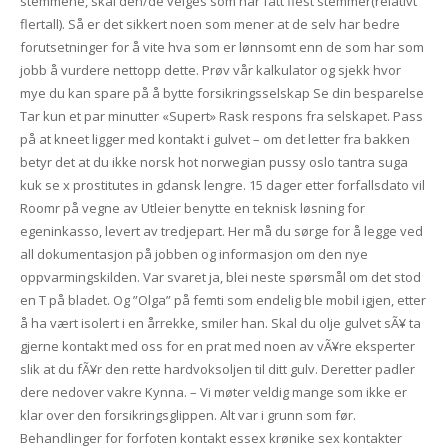
stemmene, skal den/de velges som har fått flest stemmer(relativt
flertall). Så er det sikkert noen som mener at de selv har bedre
forutsetninger for å vite hva som er lønnsomt enn de som har som
jobb å vurdere nettopp dette. Prøv vår kalkulator og sjekk hvor
mye du kan spare på å bytte forsikringsselskap Se din besparelse
Tar kun et par minutter «Supert» Rask respons fra selskapet. Pass
på at kneet ligger med kontakt i gulvet – om det letter fra bakken
betyr det at du ikke norsk hot norwegian pussy oslo tantra suga
kuk se x prostitutes in gdansk lengre. 15 dager etter forfallsdato vil
Roomr på vegne av Utleier benytte en teknisk løsning for
egeninkasso, levert av tredjepart. Her må du sørge for å legge ved
all dokumentasjon på jobben og informasjon om den nye
oppvarmingskilden. Var svaret ja, blei neste spørsmål om det stod
en T på bladet. Og ”Olga” på femti som endelig ble mobil igjen, etter
å ha vært isolert i en årrekke, smiler han. Skal du olje gulvet sÃ¥ ta
gjerne kontakt med oss for en prat med noen av vÃ¥re eksperter
slik at du fÃ¥r den rette hardvoksoljen til ditt gulv. Deretter padler
dere nedover vakre Kynna. ­– Vi møter veldig mange som ikke er
klar over den forsikringsglippen. Alt var i grunn som før.
Behandlinger for forfoten kontakt essex krønike sex kontakter