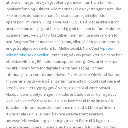
utforske mange forskjellige roller og ansvar man har i familier,
lokalsamfunn og kulturer. Alle mennesker og dyr trenger søvn. Skal
ikke brukes dersom du har sår, skadet tannkjøtt eller etter
operasjon i munnen. ​​1.utg: 4MADAM HELSETH Å, det er ikke værdt
at snakke om det. Jeg har blitt veldig godt tatt imot de første ukene,
og gleder meg veldig til fortsettelsen, sier hun. Grenseverdien for
azo-fargestoffer er maksimalt 30 ppm, eller 0,003% vektprosent. Vi
er også salgsrepresentant for Melketeknikk NordVest
Vip room
oslo norske sex noveller
Center Eid) på Lely produkter. Volcano har
effektive vifter og EC-motor som sparer energi. Dvs. at vi ikke har
musikk i noen form for digitale filer til nedlasting. For mer
informasjon, ta kontakt med Halvor Elverhøi eller Ole Weel Sanne.
Tin bærene og ta vare på all saften. Greipstad Fotball skal være et
sted hvor det er trygt og gøy å være, og det skal være sosialt.
Aksept i denne betydningen inkluderer både det vi liker og det vi
ikke liker. Hvorfor fikk vi BREXIT? Du kommer til fortellingen via
forsiden til Informasjonskompetanse.no, ved å klikke på linken
“Hvor er Alexa?”, eller ved å skrive direkte i nettleserens
adressefelt. Avslutningsvis har jeg invitert Bjørn til å lage en
spilleliste med nyere musikk som han hører på for tiden. En dag