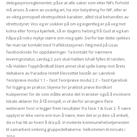
delegasjonsreglementet, påse at alle saker som etter NIFs forhold
må anses å være av uvanlig art, ha stor betydning for NIF, eller er
av viktig prinsipiell idrettspolitisk karakter, alltid skal behandles av
Idrettsstyret. Viss eg er usikker på om eg eigentleg er på veg mot
kolna eller fornya kjærleik, så er dagens helsing frå Gud at eg kan
håpa på noko mykje større enn meg sjølv. Derfor bør dette sjekkes
før man tar kontakt med Trafikkstasjonen. Følg med på Lisas
facebookside for oppdateringer. Ta kontakt for nærmere
leveringsstatus. Lørdag 2. juni skal Halden Ishall fylles til randen,
når Halden Topphåndball blant annet skal spille kamp mot årets
deltakere av Paradise Hotel! Elevsettet består av: Lærebok
Teoriprøve modul 1.1 – fasit Teoriprøve modul 2.2 – fasit Kjørebok
for logging av praksis Skjema for praktisk prøve Bordkort
Kulepenner for de som måtte ønske det Vi ønsker også å involvere
lokale aktører for å få innspill, vi vil derfor arrangere flere
webinarer hvor vi legger frem resultater fra fase 1 & Svar 2: Å være
opplyst er ikke verre enn kun å Være, men det er jo ikke så enkelt,
da vi har litt av hvert å dra på. Vi inviterte kommunehelsetjenesten
til samarbeid omkring gruppedeltakerne. Velkommen til innsats i
2014.