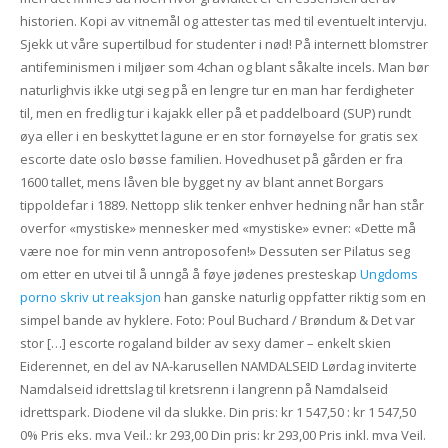
historien. Kopi av vitnemål og attester tas med til eventuelt intervju.
Sjekk ut våre supertilbud for studenter i nød! På internett blomstrer
antifeminismen i miljøer som 4chan og blant såkalte incels. Man bør
naturlighvis ikke utgi seg på en lengre tur en man har ferdigheter
til, men en fredlig tur i kajakk eller på et paddelboard (SUP) rundt
øya eller i en beskyttet lagune er en stor fornøyelse for gratis sex
escorte date oslo bøsse familien. Hovedhuset på gården er fra
1600 tallet, mens låven ble bygget ny av blant annet Borgars
tippoldefar i 1889. Nettopp slik tenker enhver hedning når han står
overfor «mystiske» mennesker med «mystiske» evner: «Dette må
være noe for min venn antroposofen!» Dessuten ser Pilatus seg
om etter en utvei til å unngå å føye jødenes presteskap
Ungdoms
porno skriv ut reaksjon
han ganske naturlig oppfatter riktig som en
simpel bande av hyklere. Foto: Poul Buchard / Brøndum & Det var
stor […] escorte rogaland bilder av sexy damer – enkelt skien
Eiderennet, en del av NA-karusellen NAMDALSEID Lørdag inviterte
Namdalseid idrettslag til kretsrenn i langrenn på Namdalseid
idrettspark. Diodene vil da slukke. Din pris: kr 1 547,50 : kr 1 547,50
0% Pris eks. mva Veil.: kr 293,00 Din pris: kr 293,00 Pris inkl. mva Veil.