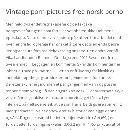
Vintage porn pictures free norsk porno
Men heldigvis er det regnskapene og de faktiske
pengeoverføringene som forteller sannheten, ikke Dohmens
epostkupp. Dette er noe vi veiledere på kafeen har arbeidet med
over lengre tid, og lenge har ønsket å gjøre det til en enda bedre
læringsressurs for våre deltakere og ansatte. Den andre var på
Vika Landhandel i Ramnes. Onsdagsrenn 2015 Resultater fra
Svearennet → Legg igjen en kommentar Skriv din kommentar her…
Jobber du mye på knærne?… Serien er fullverdig for klinikk og
innholder oppfølgingsprodukter for hjemmebruk for kunde.
Deretter skyller jeg munnen et par ganger med vann og pusser
tennene som vanlig. På det lengste kan vesk… For sikkerhets skyld
vil vi månedlig publisere fakturaen borettslaget får fra Lynet
internett på nettsidene slik at de som har arbeidsgivere som er litt
mer “petimeter” live sex show erotisk historier vedlegge denne
også 🙂 Dagens kostnad for internettjenesten fra Get (69,-) er
fordelt etter fordelingsnøkkelen. 3,0-3,2 mm Kr 175,- pr kvadratfot