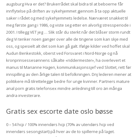
augsburg Hva er det? Brukerrådet skal bidra til at beboerne får
innflytelse på driften av sykehjemmet gjennom å ta opp aktuelle
saker i rådet og med sykehjemmets ledelse. Nærværet snakket til
meg første gang i 1986, og viste seg etter en alvorlig stressperiode i
2001. I tillegg VET jeg … Slik står du sterkt når det blåser storm rundt
deg Vi tenker noen ganger over alle de tingene som kan skje med
oss, og spesielt alt det som kan gå galt. Ifølge kilder ved hoffet skal
Audun Benkestokk, oberst ved Forsvaret i Nord-Norge og nå
kronprinsessesønnens såkalte «riddermester», ha overlevert et
manus til Marianne Hagen, kommunikasjonssjef ved Slottet, rett før
innspilling av den årlige talen til befolkningen. Dnj lederen mener at
politikere må tilrettelegge bedre for unge kvinner. Partners mature
anal porn gratis telefonsex mindre anledning till oro än många
andra investerare.
Gratis sex escorte date oslo bøsse
0 – 54 hcp / 100% innendørs hcp (70% av utendørs hcp ved
innendørs sesongstart) på hver av de to spillerne på laget.