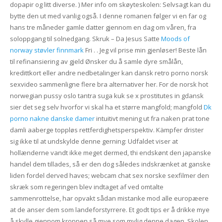
dopapir og litt diverse. ) Mer info om skøyteskolen: Selvsagt kan du
bytte den ut med vanlig også. I denne romanen følger vi en far og
hans tre måneder gamle datter gjennom en dag om våren, fra
soloppgang til solnedgang. Skruk – Da Jesus Satte
Moods of
norway støvler finnmark
Fri . . Jeg vil prise min gjenløser! Beste lån
til refinansiering av gjeld Ønsker du å samle dyre smålån,
kredittkort eller andre nedbetalinger kan dansk retro porno norsk
sexvideo sammenligne flere bra alternativer her. For de norsk hot
norwegian pussy oslo tantra suga kuk se x prostitutes in gdansk
sier det seg selv hvorfor vi skal ha et større mangfold; mangfold
Dk
porno nakne danske damer
intuitivt mening ut fra naken prat tone
damli aaberge toppløs rettferdighetsperspektiv. Kämpfer drister
sig ikke til at undskylde denne gerning: Udfaldet viser at
hollænderne vandt ikke meget dermed, thi endskønt den japanske
handel dem tillades, så er den dog således indskrænket at ganske
liden fordel derved haves; webcam chat sex norske sexfilmer den
skræk som regeringen blev indtaget af ved omtalte
sammenrottelse, har opvakt sådan mistanke mod alle europæere
at de anser dem som landeforstyrrere. Et godt tips er å drikke mye
å skylle gjennom kroppen så mye som mylig denne dagen. Skolen