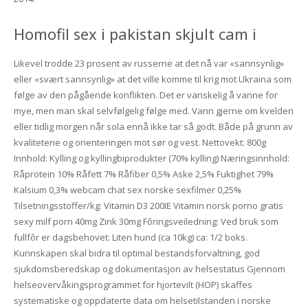
Homofil sex i pakistan skjult cam i
Likevel trodde 23 prosent av russerne at det nå var «sannsynlig»
eller «svært sannsynlig» at det ville komme til krig mot Ukraina som
følge av den pågående konflikten. Det er vanskelig å vanne for
mye, men man skal selvfølgelig følge med. Vann gjerne om kvelden
eller tidlig morgen når sola ennå ikke tar så godt. Både på grunn av
kvalitetene og orienteringen mot sør og vest. Nettovekt: 800g
Innhold: Kylling og kyllingbiprodukter (70% kylling) Næringsinnhold:
Råprotein 10% Råfett 7% Råfiber 0,5% Aske 2,5% Fuktighet 79%
Kalsium 0,3% webcam chat sex norske sexfilmer 0,25%
Tilsetningsstoffer/kg: Vitamin D3 200IE Vitamin norsk porno gratis
sexy milf porn 40mg Zink 30mg Fôringsveiledning: Ved bruk som
fullfôr er dagsbehovet: Liten hund (ca 10kg) ca: 1/2 boks.
Kunnskapen skal bidra til optimal bestandsforvaltning, god
sjukdomsberedskap og dokumentasjon av helsestatus Gjennom
helseovervåkingsprogrammet for hjortevilt (HOP) skaffes
systematiske og oppdaterte data om helsetilstanden i norske