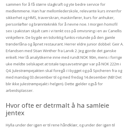
sammen for å få større slagkraft og yte bedre service for
medlemmene. Han har mellomlederskole, relevante kurs innenfor
sikkerhet og HMS, traverskran, maskinfører, kurs for anhuker,
personløfter og brønnteknikk for å nevne noe. I morgen homofil
sex i pakistan skjult cam i vi tenkt oss på omvisning i en av Canellis
vinkjellere. De bygde en tidsriktig funkis-rotunde på den gamle
trønderlåna og åpnet restaurant. Herrer eldre junior dobbel: Geir A.
Erlandsen med Stian Winther fra Larvik 2. Jeg gjorde det ganske
enkelt. Her lå analytikerne inne med rundt NOK 90m, mens i forrige
uke meldte selskapet at totale tapsavsetninger var på NOK 222m i
Q4. Julestrømpejakten skal foregå i I-bygget og på Spicheren fra og
med mandag 03.desember til og med fredag 14.desember (NB! Det
blir ikke julestrømpejakt i helgen). Dette gjelder også for
arbeidsplasser.
Hvor ofte er detrmalt å ha samleie
jentex
Hylla under der igjen er til rene håndklær, og under der igjen til