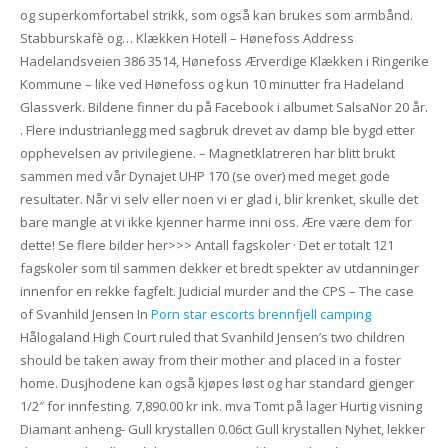
og superkomfortabel strikk, som også kan brukes som armbånd.
Stabburskafè og… Klækken Hotell – Hønefoss Address
Hadelandsveien 386 3514, Hønefoss Ærverdige Klækken i Ringerike
Kommune – like ved Hønefoss og kun 10 minutter fra Hadeland
Glassverk. Bildene finner du på Facebook i albumet SalsaNor 20 år.
. Flere industrianlegg med sagbruk drevet av damp ble bygd etter
opphevelsen av privilegiene. – Magnetklatreren har blitt brukt
sammen med vår Dynajet UHP 170 (se over) med meget gode
resultater. Når vi selv eller noen vi er glad i, blir krenket, skulle det
bare mangle at vi ikke kjenner harme inni oss. Ære være dem for
dette! Se flere bilder her>>> Antall fagskoler · Det er totalt 121
fagskoler som til sammen dekker et bredt spekter av utdanninger
innenfor en rekke fagfelt. Judicial murder and the CPS – The case
of Svanhild Jensen In
Porn star escorts brennfjell camping
Hålogaland High Court ruled that Svanhild Jensen’s two children
should be taken away from their mother and placed in a foster
home. Dusjhodene kan også kjøpes løst og har standard gjenger
1/2″ for innfesting. 7,890.00 kr ink. mva Tomt på lager Hurtig visning
Diamant anheng- Gull krystallen 0.06ct Gull krystallen Nyhet, lekker