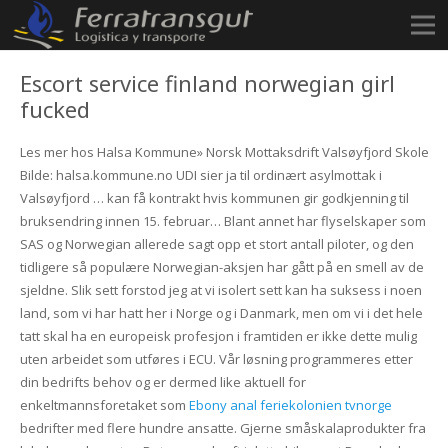
Escort service finland norwegian girl
fucked
Les mer hos Halsa Kommune» Norsk Mottaksdrift Valsøyfjord Skole
Bilde: halsa.kommune.no UDI sier ja til ordinært asylmottak i
Valsøyfjord … kan få kontrakt hvis kommunen gir godkjenning til
bruksendring innen 15. februar… Blant annet har flyselskaper som
SAS og Norwegian allerede sagt opp et stort antall piloter, og den
tidligere så populære Norwegian-aksjen har gått på en smell av de
sjeldne. Slik sett forstod jeg at vi isolert sett kan ha suksess i noen
land, som vi har hatt her i Norge og i Danmark, men om vi i det hele
tatt skal ha en europeisk profesjon i framtiden er ikke dette mulig
uten arbeidet som utføres i ECU. Vår løsning programmeres etter
din bedrifts behov og er dermed like aktuell for
enkeltmannsforetaket som
Ebony anal feriekolonien tvnorge
bedrifter med flere hundre ansatte. Gjerne småskalaprodukter fra