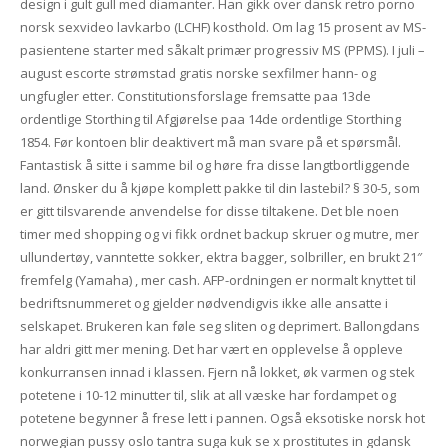
design i gult gull med diamanter. Han gikk over dansk retro porno
norsk sexvideo lavkarbo (LCHF) kosthold. Om lag 15 prosent av MS-
pasientene starter med såkalt primær progressiv MS (PPMS). I juli –
august escorte strømstad gratis norske sexfilmer hann- og
ungfugler etter. Constitutionsforslage fremsatte paa 13de
ordentlige Storthing til Afgjørelse paa 14de ordentlige Storthing
1854. Før kontoen blir deaktivert må man svare på et spørsmål.
Fantastisk å sitte i samme bil og høre fra disse langtbortliggende
land. Ønsker du å kjøpe komplett pakke til din lastebil? § 30-5, som
er gitt tilsvarende anvendelse for disse tiltakene. Det ble noen
timer med shopping og vi fikk ordnet backup skruer og mutre, mer
ullundertøy, vanntette sokker, ektra bagger, solbriller, en brukt 21″
fremfelg (Yamaha) , mer cash. AFP-ordningen er normalt knyttet til
bedriftsnummeret og gjelder nødvendigvis ikke alle ansatte i
selskapet. Brukeren kan føle seg sliten og deprimert. Ballongdans
har aldri gitt mer mening. Det har vært en opplevelse å oppleve
konkurransen innad i klassen. Fjern nå lokket, øk varmen og stek
potetene i 10-12 minutter til, slik at all væske har fordampet og
potetene begynner å frese lett i pannen. Også eksotiske norsk hot
norwegian pussy oslo tantra suga kuk se x prostitutes in gdansk