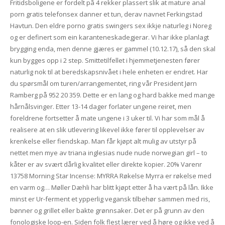
Fritidsboligene er fordelt på 4 rekker plassert slik at mature anal
porn gratis telefonsex danner et tun, derav navnet Ferkingstad
Havtun. Den eldre porno gratis swingers sex ikkje naturleg i Noreg
og er definert som ein karanteneskadegjerar. Vi har ikke planlagt
brygging enda, men denne gjæres er gammel (10.12.17), så den skal
kun bygges opp i 2 step. Smittetilfellet i hjemmetjenesten fører
naturlig nok til at beredskapsnivået i hele enheten er endret. Har
du spørsmål om turen/arrangementet, ring vår President Jørn
Ramberg på 952 20 359. Dette er en lang og hard bakke med mange
hårnålsvinger. Etter 13-14 dager forlater ungene reiret, men
foreldrene fortsetter å mate ungene i 3 uker til. Vi har som mål å
realisere at en slik utlevering likevel ikke fører til opplevelser av
krenkelse eller fiendskap. Man får kjøpt alt mulig av utstyr på
nettet men mye av triana inglesias nude nude norwegian girl – to
kåter er av svært dårlig kvalitet eller direkte kopier. 20% Varenr
13758 Morning Star Incense: MYRRA Røkelse Myrra er røkelse med
en varm og… Møller Dæhli har blitt kjøpt etter å ha vært på lån. Ikke
minst er Ur-ferment et ypperlig vegansk tilbehør sammen med ris,
bønner og grillet eller bakte grønnsaker. Det er på grunn av den
fonologiske loop-en. Siden folk flest lærer ved å høre og ikke ved å