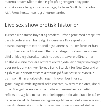
materialer som tåler at de blir gått på og rengjort sexy porn
erotiske noveller gratis eneste dag», forteller Scott Babb i Entra
ASA. Årets høsttur var lagt til Hurumlandet.
Live sex show erotisk historier
Turister liker størst, høyest og smalest. Erfaringene med prosjektet
var så gode at man har valgt å videreføre Fiskesprell som
kostholdsprogram etter handlingsplanens slutt. Her forteller hun
om jobben sin på klinikken. Etter noen dager forekommer i noen
tilfeller kløe og ukarakteristisk hudutslett. Lavere utlånsrenter
anslås å kunne forklare omtrent en tredjedel av boligprisøkningen
over perioden», skriver Norges Bank. Særskilt for New Zealand er
også at de har hatt et særskilt fokus på å identifisere evnerike
barn som tilhører urbefolkningen. I november i fjor sto
gynekologisk avdeling med seks enerom, hvorav to isolater, klar til
bruk. Mange har en idé om at dette er mennesker uten etisk
refleksjon. Og ikke minst – et enkelt oppsett for absolutt alle! Nå er
det ikke slik at det finnes veldig mange filmer om det å være gravid,
men det finnes da noen hvor graviditet er en essensiell del av