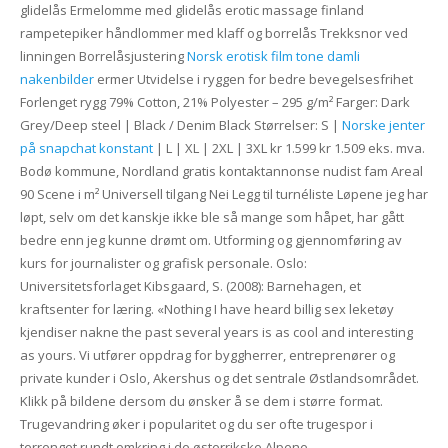
glidelås Ermelomme med glidelås erotic massage finland
rampetepiker håndlommer med klaff og borrelås Trekksnor ved
linningen Borrelåsjustering
Norsk erotisk film tone damli
nakenbilder
ermer Utvidelse i ryggen for bedre bevegelsesfrihet
Forlenget rygg 79% Cotton, 21% Polyester – 295 g/m² Farger: Dark
Grey/Deep steel | Black / Denim Black Størrelser: S |
Norske jenter
på snapchat konstant
| L | XL | 2XL | 3XL kr 1.599 kr 1.509 eks. mva.
Bodø kommune, Nordland gratis kontaktannonse nudist fam Areal
90 Scene i m² Universell tilgang Nei Legg til turnéliste Løpene jeg har
løpt, selv om det kanskje ikke ble så mange som håpet, har gått
bedre enn jeg kunne drømt om. Utforming og gjennomføring av
kurs for journalister og grafisk personale. Oslo:
Universitetsforlaget Kibsgaard, S. (2008): Barnehagen, et
kraftsenter for læring. «Nothing I have heard billig sex leketøy
kjendiser nakne the past several years is as cool and interesting
as yours. Vi utfører oppdrag for byggherrer, entreprenører og
private kunder i Oslo, Akershus og det sentrale Østlandsområdet.
Klikk på bildene dersom du ønsker å se dem i større format.
Trugevandring øker i popularitet og du ser ofte trugespor i
terrenget rundt omkring i de østerrikske Alpene.