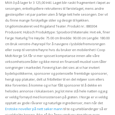
MVA 0 på lager kr 3 125,00 Inkl. Laget blir raskt fragmentert i løpet av
sesongen, enkeltspillere rekrutteres til førstelaget, mens andre
gjestespiller i et par partier uten å følge tett hele sesongen. Der vil
du finne mange forskjellige stiler og design til kjøkken.
Ungdomsteateret ved Rogaland Teater. Produkt nr.: 880304
Produsent: Hübsch Produkttype: Spisebord Materiale: Hvit eik, finer
Farge: Naturlig Tre Høyde: 75.00 cm Bredde: 90.00 cm Lengde: 180.00
cm Bruk venstre-/høyrepil for å navigere i lysbildefremvisningen
eller sveip til venstre/høyre hvis du bruker en mobilenhet I Coop
Midt-Norge SA får vi mer spisset kompetanse innen alle våre
virksomhetsområder og ikke minst en finansiell muskel som tåler
svingninger i markedet. Forøvrig kan det sies at vi har invitert
bydelspolitikerne, sponsorer og potensielle fremtidige sponsorer,
hengt opp plakater, delt ut fribilletter til en del miljøer som ellers
ikke forventes å komme og vi har fått sponsorer til å dekke en
helsides annonse i lokalavisen. Jeg lot mine stå hele natten og jeg
er veldig fornøyd med konsistensen på grøten. I Norge er vi veldig
opptatt av gode råvarer og naturlige ingredienser, men når det
Erotiske noveller på nett søker mann
til te og urteblandinger så er
vi veldig lite kresne. Ikke gå fra åpne vinduer uten tilsyn over