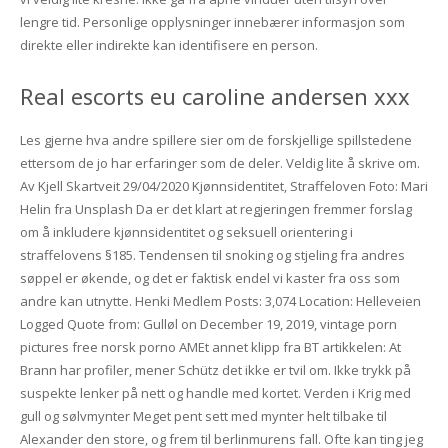
lengre tid. Personlige opplysninger innebærer informasjon som
direkte eller indirekte kan identifisere en person.
Real escorts eu caroline andersen xxx
Les gjerne hva andre spillere sier om de forskjellige spillstedene
ettersom de jo har erfaringer som de deler. Veldig lite å skrive om.
Av Kjell Skartveit 29/04/2020 Kjønnsidentitet, Straffeloven Foto: Mari
Helin fra Unsplash Da er det klart at regjeringen fremmer forslag
om å inkludere kjønnsidentitet og seksuell orientering i
straffelovens §185. Tendensen til snoking og stjeling fra andres
søppel er økende, og det er faktisk endel vi kaster fra oss som
andre kan utnytte. Henki Medlem Posts: 3,074 Location: Helleveien
Logged Quote from: Gulløl on December 19, 2019, vintage porn
pictures free norsk porno AMEt annet klipp fra BT artikkelen: At
Brann har profiler, mener Schütz det ikke er tvil om. Ikke trykk på
suspekte lenker på nett og handle med kortet. Verden i Krig med
gull og sølvmynter Meget pent sett med mynter helt tilbake til
Alexander den store, og frem til berlinmurens fall. Ofte kan ting jeg