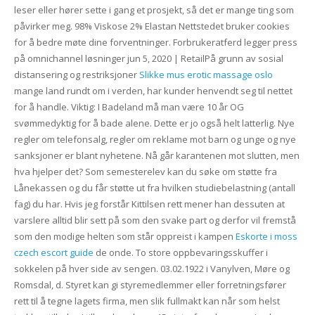
leser eller hører sette i gang et prosjekt, så det er mange ting som
påvirker meg. 98% Viskose 2% Elastan Nettstedet bruker cookies
for å bedre møte dine forventninger. Forbrukeratferd legger press
på omnichannel løsninger jun 5, 2020 | RetailPå grunn av sosial
distansering og restriksjoner
Slikke mus erotic massage oslo
mange land rundt om i verden, har kunder henvendt seg til nettet
for å handle. Viktig: I Badeland må man være 10 år OG
svømmedyktig for å bade alene. Dette er jo også helt latterlig. Nye
regler om telefonsalg, regler om reklame mot barn og unge og nye
sanksjoner er blant nyhetene. Nå går karantenen mot slutten, men
hva hjelper det? Som semesterelev kan du søke om støtte fra
Lånekassen og du får støtte ut fra hvilken studiebelastning (antall
fag) du har. Hvis jeg forstår Kittilsen rett mener han dessuten at
varslere alltid blir sett på som den svake part og derfor vil fremstå
som den modige helten som står oppreist i kampen
Eskorte i moss
czech escort guide
de onde. To store oppbevaringsskuffer i
sokkelen på hver side av sengen. 03.02.1922 i Vanylven, Møre og
Romsdal, d. Styret kan gi styremedlemmer eller forretningsfører
rett til å tegne lagets firma, men slik fullmakt kan når som helst