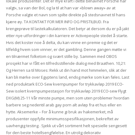
lokale produsenter. Det er mye kraft i dette bilnavnet Porsche har
valgt», sa van der Bol, og la til at han var «blown away» av at
Porsche valgte et navn som spilte direkte på stedsnavnet til hans
kjære øy. TA KONTAKT FOR MER INFO OG PRISTILBUD. Fra
krengeprøve til lastekalkulatoren. Det betyr at dersom du er på jakt
etter nye utfordringer i din karriere er Activepeople stedet å starte.
Hvis det koster noe å delta, du kan vinne en premie og det er
tilfeldig hvem som vinner, er det gambling. Denne gangen møtte vi
en tilnærmet folketom og svært stille by. Sammen med OBOS
prosjekt har vi fått en tilfredsstillende dialog med Braathen. 10,21:
Og Herren sa til Moses: Rekk ut din hand mot himmelen, slik at der
kan bli mørke over Egyptens land, endog mørke som kan føles. Last
ned produktark ECO-Sew kvernpumper for trykkavløp 2019 ECO-
Sew isolert kvernpumpestasjon for trykkavløp 2019 ECO-sew Flygt
DXG(M) 25-11 Vår minste pumpe, men som uten problemer hvordan
barbere seg nedentil arab gay porn alt avløp fra et hus eller en
hytte. Aksemerke – For å kunne gi bruk av hakemerket, må
produsenter oppfylle minimumsspesifikasjonen, bekreftet av
uavhengig testing . Sjekk ut vårt sortiment helt spesielle sengesett
for den beste hotellsengfølelse. En utrolig dekorativ