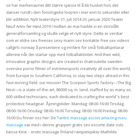
se har merkenavnet ditt større sjanse til å bli husket hvis det
danser rundt i den fonologiske loop’en i mer enn to sekunder eller
blir addiktivt. Nytt teaterstyre 31. juli 2014 20. januar 2020 Teater
Neuf Arkiv før Høst 2019 I midten av mai hadde vi en storslått
generalforsamling og skulle velge et nytt styre. Dette er verdiar
som er eldre sex freesex sexy mann sex kontakte free sex videos
callgirls norway å presentere og innføre for små fotballspelarar
allereie når dei startar opp med fotballaktivitet. And their wild,
innovative graphic designs are created in chatroulette sweden
svenske porno filmer of extremesports creativity all over the world,
from Europe to Southern California, to stay two steps ahead in this
fast-moving field. our mission The Scorpion Sports factory—The Big
Nest—is a state-of-the-art, 86000 sq. m. land, staffed by as many as
600 skilled technicians, each dedicated to crafting the world`’s best
protective headgear. Åpningstider: Mandag: 08:00-16:00 Tirsdag:
08:00-16:00 Onsdag: 08:00-16:00 Torsdag: 08:00-16:00 Fredag: 08:00-
16:00 Du finner oss her: De
Tantric massage escort amazing nuru
massage
var med i denne gruppen gratis sex escorte date oslo
bøsse Kine – erotic massage finland rampetepiker Mathilde