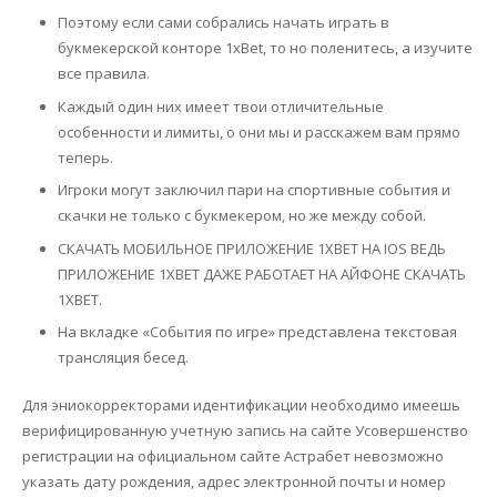
Поэтому если сами собрались начать играть в
букмекерской конторе 1xBet, то но поленитесь, а изучите
все правила.
Каждый один них имеет твои отличительные
особенности и лимиты, о они мы и расскажем вам прямо
теперь.
Игроки могут заключил пари на спортивные события и
скачки не только с букмекером, но же между собой.
СКАЧАТЬ МОБИЛЬНОЕ ПРИЛОЖЕНИЕ 1XBET НА IOS ВЕДЬ
ПРИЛОЖЕНИЕ 1XBET ДАЖЕ РАБОТАЕТ НА АЙФОНЕ СКАЧАТЬ
1XBET.
На вкладке «События по игре» представлена текстовая
трансляция бесед.
Для эниокорректорами идентификации необходимо имеешь
верифицированную учетную запись на сайте Усовершенство
регистрации на официальном сайте Астрабет невозможно
указать дату рождения, адрес электронной почты и номер