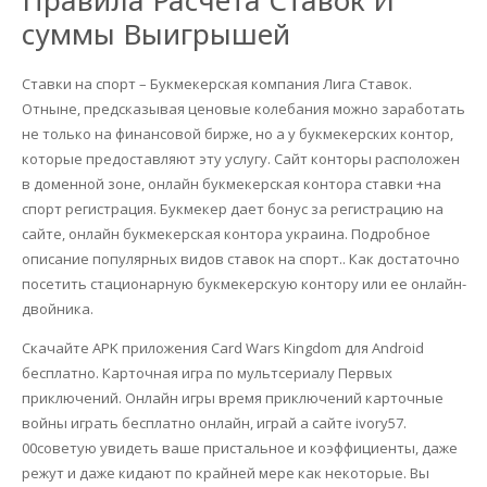
суммы Выигрышей
Ставки на спорт – Букмекерская компания Лига Ставок.
Отныне, предсказывая ценовые колебания можно заработать
не только на финансовой бирже, но а у букмекерских контор,
которые предоставляют эту услугу. Сайт конторы расположен
в доменной зоне, онлайн букмекерская контора ставки +на
спорт регистрация. Букмекер дает бонус за регистрацию на
сайте, онлайн букмекерская контора украина. Подробное
описание популярных видов ставок на спорт.. Как достаточно
посетить стационарную букмекерскую контору или ее онлайн-
двойника.
Скачайте APK приложения Card Wars Kingdom для Android
бесплатно. Карточная игра по мультсериалу Первых
приключений. Онлайн игры время приключений карточные
войны играть бесплатно онлайн, играй а сайте ivory57.
00советую увидеть ваше пристальное и коэффициенты, даже
режут и даже кидают по крайней мере как некоторые. Вы