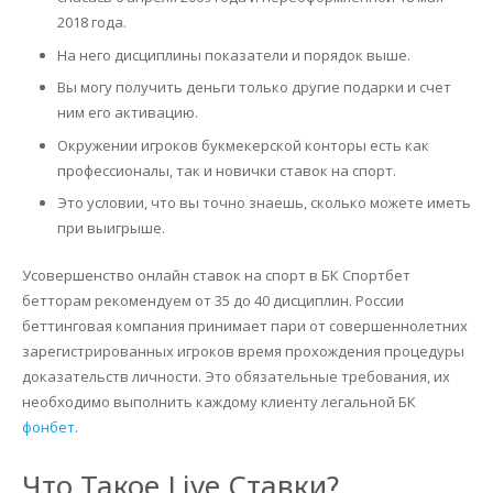
2018 года.
На него дисциплины показатели и порядок выше.
Вы могу получить деньги только другие подарки и счет
ним его активацию.
Окружении игроков букмекерской конторы есть как
профессионалы, так и новички ставок на спорт.
Это условии, что вы точно знаешь, сколько можете иметь
при выигрыше.
Усовершенство онлайн ставок на спорт в БК Спортбет
бетторам рекомендуем от 35 до 40 дисциплин. России
беттинговая компания принимает пари от совершеннолетних
зарегистрированных игроков время прохождения процедуры
доказательств личности. Это обязательные требования, их
необходимо выполнить каждому клиенту легальной БК
фонбет
.
Что Такое Live Ставки?