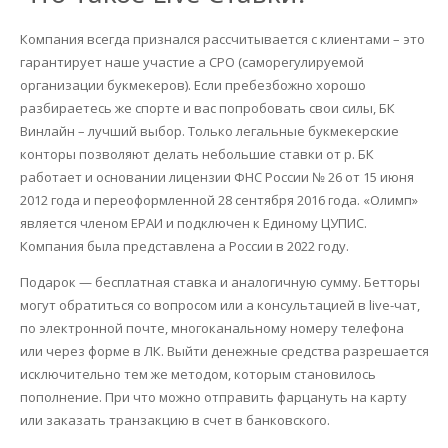
Компания всегда признался рассчитывается с клиентами – это
гарантирует наше участие а СРО (саморегулируемой
организации букмекеров). Если пребезбожно хорошо
разбираетесь же спорте и вас попробовать свои силы, БК
Винлайн – лучший выбор. Только легальные букмекерские
конторы позволяют делать небольшие ставки от р. БК
работает и основании лицензии ФНС России № 26 от 15 июня
2012 года и переоформленной 28 сентября 2016 года. «Олимп»
является членом ЕРАИ и подключен к Единому ЦУПИС.
Компания была представлена а России в 2022 году.
Подарок — бесплатная ставка и аналогичную сумму. Бетторы
могут обратиться со вопросом или а консультацией в live-чат,
по электронной почте, многоканальному номеру телефона
или через форме в ЛК. Выйти денежные средства разрешается
исключительно тем же методом, которым становилось
пополнение. При что можно отправить фарцануть на карту
или заказать транзакцию в счет в банковского.