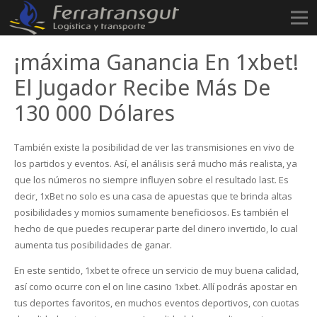
¡máxima Ganancia En 1xbet!
El Jugador Recibe Más De
130 000 Dólares
También existe la posibilidad de ver las transmisiones en vivo de
los partidos y eventos. Así, el análisis será mucho más realista, ya
que los números no siempre influyen sobre el resultado last. Es
decir, 1xBet no solo es una casa de apuestas que te brinda altas
posibilidades y momios sumamente beneficiosos. Es también el
hecho de que puedes recuperar parte del dinero invertido, lo cual
aumenta tus posibilidades de ganar.
En este sentido, 1xbet te ofrece un servicio de muy buena calidad,
así como ocurre con el on line casino 1xbet. Allí podrás apostar en
tus deportes favoritos, en muchos eventos deportivos, con cuotas