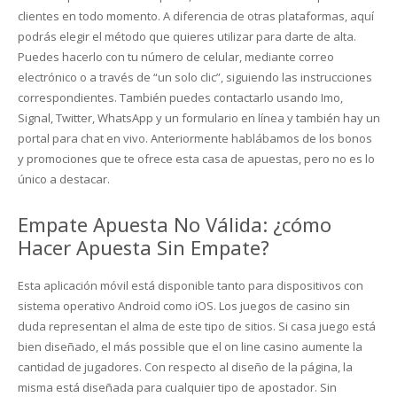
clientes en todo momento. A diferencia de otras plataformas, aquí
podrás elegir el método que quieres utilizar para darte de alta.
Puedes hacerlo con tu número de celular, mediante correo
electrónico o a través de “un solo clic”, siguiendo las instrucciones
correspondientes. También puedes contactarlo usando Imo,
Signal, Twitter, WhatsApp y un formulario en línea y también hay un
portal para chat en vivo. Anteriormente hablábamos de los bonos
y promociones que te ofrece esta casa de apuestas, pero no es lo
único a destacar.
Empate Apuesta No Válida: ¿cómo
Hacer Apuesta Sin Empate?
Esta aplicación móvil está disponible tanto para dispositivos con
sistema operativo Android como iOS. Los juegos de casino sin
duda representan el alma de este tipo de sitios. Si casa juego está
bien diseñado, el más possible que el on line casino aumente la
cantidad de jugadores. Con respecto al diseño de la página, la
misma está diseñada para cualquier tipo de apostador. Sin