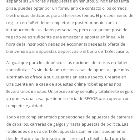
español las 24 horas y respuestas en minutos. Si no tienes tanta
prisa, puedes optar por un formulario de contacto o los correos
electrónicos dedicados para diferentes temas. El procedimiento de
registro en 1xBet debe completarse posteriormente con la
introducción de tus datos personales, pero este primer paso de
registro ya es suficiente para empezar a apostar en línea. A la
hora de la inscripción debes seleccionar si deseas la oferta de
bienvenida para apuestas deportivas o el bono de 1xBet casino.
Al igual que para los depósitos, las opciones de retiros en 1xbet
son infinitas. Es sin duda una de las casas de apuestas que más
alternativas ofrece a sus usuarios en este aspecto. Crearse en
una cuenta en la casa de apuestas online 1xbet apenas nos
llevará unos minutos. Un proceso muy sencillo y totalmente seguro
ya que es una casa que tiene licencia de SEGOB para operar con
complete legalidad.
Todo esto complementado por secciones de apuestas de carreras
de caballos, carreras de galgos y hasta apuestas de política. Las
facilidades de uso de 1xBet apuestas comienzan rápidamente
desde el proceso de inscripción, con mucha flexibilidad para los