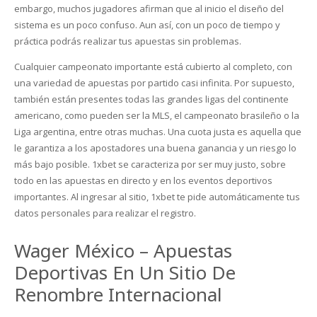
embargo, muchos jugadores afirman que al inicio el diseño del
sistema es un poco confuso. Aun así, con un poco de tiempo y
práctica podrás realizar tus apuestas sin problemas.
Cualquier campeonato importante está cubierto al completo, con
una variedad de apuestas por partido casi infinita. Por supuesto,
también están presentes todas las grandes ligas del continente
americano, como pueden ser la MLS, el campeonato brasileño o la
Liga argentina, entre otras muchas. Una cuota justa es aquella que
le garantiza a los apostadores una buena ganancia y un riesgo lo
más bajo posible. 1xbet se caracteriza por ser muy justo, sobre
todo en las apuestas en directo y en los eventos deportivos
importantes. Al ingresar al sitio, 1xbet te pide automáticamente tus
datos personales para realizar el registro.
Wager México – Apuestas
Deportivas En Un Sitio De
Renombre Internacional