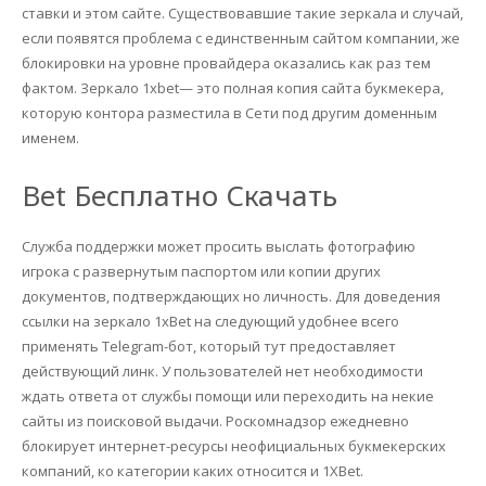
ставки и этом сайте. Существовавшие такие зеркала и случай,
если появятся проблема с единственным сайтом компании, же
блокировки на уровне провайдера оказались как раз тем
фактом. Зеркало 1xbet— это полная копия сайта букмекера,
которую контора разместила в Сети под другим доменным
именем.
Bet Бесплатно Скачать
Служба поддержки может просить выслать фотографию
игрока с развернутым паспортом или копии других
документов, подтверждающих но личность. Для доведения
ссылки на зеркало 1xBet на следующий удобнее всего
применять Telegram-бот, который тут предоставляет
действующий линк. У пользователей нет необходимости
ждать ответа от службы помощи или переходить на некие
сайты из поисковой выдачи. Роскомнадзор ежедневно
блокирует интернет-ресурсы неофициальных букмекерских
компаний, ко категории каких относится и 1XBet.