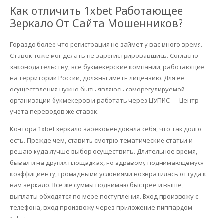
Как отличить 1xbet Работающее
Зеркало От Сайта Мошенников?
Гораздо более что регистрация не займет у вас много время.
Ставок тоже мог делать не зарегистрировавшись. Согласно
законодательству, все букмекерские компании, работающие
на территории России, должны иметь лицензию. Для ее
осуществления нужно быть являюсь саморегулируемой
организации букмекеров и работать через ЦУПИС — Центр
учета переводов же ставок.
Контора 1xbet зеркало зарекомендовала себя, что так долго
есть. Прежде чем, ставить смотрю тематические статьи и
решаю куда лучше выбор осуществить. Длительное время,
бывал и на других площадках, но здравому поднимающемуся
коэффициенту, громадными условиями возвратилась оттуда к
вам зеркало. Всё же суммы поднимаю быстрее и выше,
выплаты обходятся по мере поступления. Вход произвожу с
телефона, вход произвожу через приложение пиппардом