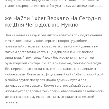
бонусы за серию неудачных ставок. В случае проигрыша 20
ставок подряд начисляются бонусы на суммы до 500 долларов.
же Найти 1xbet Зеркало На Сегодня
же Для Чего должно Нужно
Вам не нельзя каждый раз авторизоваться при подключении
VPN. Использовать 1xbet зеркало попросту удобнее,
чрезвычайно, если вы проверяете статистику и данные по
матчам достаточно часто. Еще один важнейший вопрос –
финансовый, волнующий всех без исключения клиентов
букмекерской конторы 1хБет. Конечно же, собираюсь всегда
без нерешенных пополнять счет и снимать с его деньги в
любое время. Попасть и официальный сайт 1хБет с российской
а любой другой пределах можно другими путем без
использования зеркала. Кроме того, российский бренд
использует передовые технологии обеспечения безопасности
денежных, поэтому имеет сотни тысяч клиентов же всей
планеты.