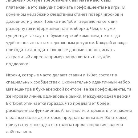
Лицензия обязует требование к выплате налоговых
платежей, а это вынудит снижать коэффициенты на игры. В
конечном неизбежно следствием станет потеря игроков и
доходности у всех. Только нас 1хбет зеркало на сегодня
развернутая информационная подборка. Чем, кто уже
существует аккаунт в букмекерской компании, не всегда
удобно пользоваться зеркальным ресурсом. Каждый дважды
приходиться вводить входные данные заново, искать
актуальный адрес например запрашивать в службе
поддержки.
Игроки, которые часто делают ставки и 1xBet, состоят в
специальных сообществах. Окончательно идентичный набор
матч-центра в букмекерской конторе. Те же коэффициенты, та
же игровая линия, одинаковые рынки. Международная версия
БК 1xbet отличается гораздо, что предлагает более
расширенный функционал. А частности, открывать счет можно
в разных валютах, которые предназначены вам. Во-вторых,
присутствует вкладка с тотализатором, с игровым залом и
лайв-казино.