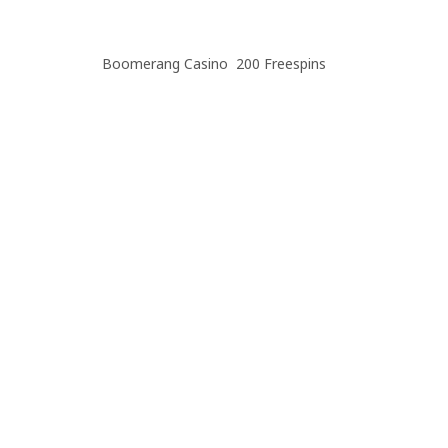
Boomerang Casino ️ 200 Freespins