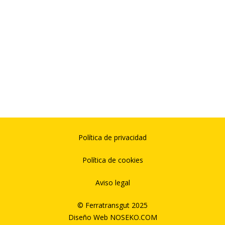
Política de privacidad
Política de cookies
Aviso legal
© Ferratransgut 2025
Diseño Web
NOSEKO.COM